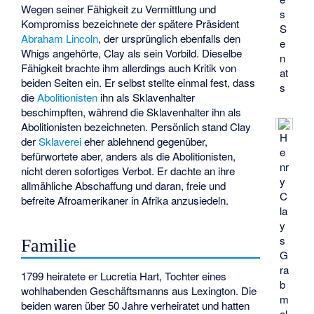
Wegen seiner Fähigkeit zu Vermittlung und
s
Kompromiss bezeichnete der spätere Präsident
S
Abraham Lincoln
, der ursprünglich ebenfalls den
e
Whigs angehörte, Clay als sein Vorbild. Dieselbe
n
Fähigkeit brachte ihm allerdings auch Kritik von
at
beiden Seiten ein. Er selbst stellte einmal fest, dass
s
die
Abolitionisten
ihn als Sklavenhalter
beschimpften, während die Sklavenhalter ihn als
Abolitionisten bezeichneten. Persönlich stand Clay
H
der
Sklaverei
eher ablehnend gegenüber,
e
befürwortete aber, anders als die Abolitionisten,
nr
nicht deren sofortiges Verbot. Er dachte an ihre
y
allmähliche Abschaffung und daran, freie und
C
befreite Afroamerikaner in Afrika anzusiedeln.
la
y
s
Familie
G
ra
1799 heiratete er Lucretia Hart, Tochter eines
b
wohlhabenden Geschäftsmanns aus Lexington. Die
m
beiden waren über 50 Jahre verheiratet und hatten
al