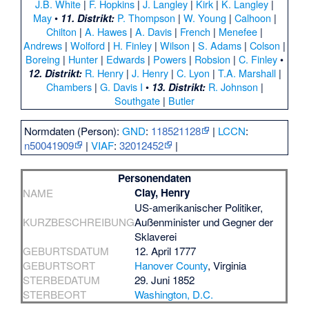
J.B. White
|
F. Hopkins
|
J. Langley
|
Kirk
|
K. Langley
|
May
•
P. Thompson
|
W. Young
|
Calhoon
|
11. Distrikt:
Chilton
|
A. Hawes
|
A. Davis
|
French
|
Menefee
|
Andrews
|
Wolford
|
H. Finley
|
Wilson
|
S. Adams
|
Colson
|
Boreing
|
Hunter
|
Edwards
|
Powers
|
Robsion
|
C. Finley
•
R. Henry
|
J. Henry
|
C. Lyon
|
T.A. Marshall
|
12. Distrikt:
Chambers
|
G. Davis I
•
R. Johnson
|
13. Distrikt:
Southgate
|
Butler
Normdaten (Person):
GND
:
118521128
|
LCCN
:
n50041909
|
VIAF
:
32012452
|
Personendaten
Clay, Henry
NAME
US-amerikanischer Politiker,
KURZBESCHREIBUNG
Außenminister und Gegner der
Sklaverei
GEBURTSDATUM
12. April 1777
GEBURTSORT
Hanover County
, Virginia
STERBEDATUM
29. Juni 1852
STERBEORT
Washington, D.C.