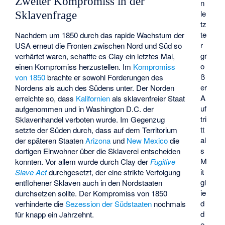
Zweiter Kompromiss in der
n
le
Sklavenfrage
tz
te
Nachdem um 1850 durch das rapide Wachstum der
r
USA erneut die Fronten zwischen Nord und Süd so
gr
verhärtet waren, schaffte es Clay ein letztes Mal,
o
einen Kompromiss herzustellen. Im
Kompromiss
ß
von 1850
brachte er sowohl Forderungen des
er
Nordens als auch des Südens unter. Der Norden
A
erreichte so, dass
Kalifornien
als sklavenfreier Staat
uf
aufgenommen und in Washington D.C. der
tri
Sklavenhandel verboten wurde. Im Gegenzug
tt
setzte der Süden durch, dass auf dem Territorium
al
der späteren Staaten
Arizona
und
New Mexico
die
s
dortigen Einwohner über die Sklaverei entscheiden
M
konnten. Vor allem wurde durch Clay der
Fugitive
it
Slave Act
durchgesetzt, der eine strikte Verfolgung
gl
entflohener Sklaven auch in den Nordstaaten
ie
durchsetzen sollte. Der Kompromiss von 1850
d
verhinderte die
Sezession der Südstaaten
nochmals
d
für knapp ein Jahrzehnt.
e