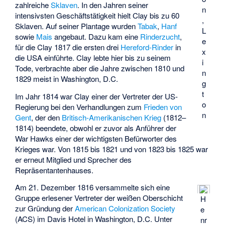
zahlreiche
Sklaven
. In den Jahren seiner
n
intensivsten Geschäftstätigkeit hielt Clay bis zu 60
,
Sklaven. Auf seiner Plantage wurden
Tabak
,
Hanf
L
sowie
Mais
angebaut. Dazu kam eine
Rinderzucht
,
e
für die Clay 1817 die ersten drei
Hereford-Rinder
in
x
die USA einführte. Clay lebte hier bis zu seinem
i
Tode, verbrachte aber die Jahre zwischen 1810 und
n
1829 meist in Washington, D.C.
g
t
Im Jahr 1814 war Clay einer der Vertreter der US-
o
Regierung bei den Verhandlungen zum
Frieden von
n
Gent
, der den
Britisch-Amerikanischen Krieg
(1812–
1814) beendete, obwohl er zuvor als Anführer der
War Hawks
einer der wichtigsten Befürworter des
Krieges war. Von 1815 bis 1821 und von 1823 bis 1825 war
er erneut Mitglied und Sprecher des
Repräsentantenhauses.
Am 21. Dezember 1816 versammelte sich eine
Gruppe erlesener Vertreter der weißen Oberschicht
H
zur Gründung der
American Colonization Society
e
(ACS) im Davis Hotel in Washington, D.C. Unter
nr