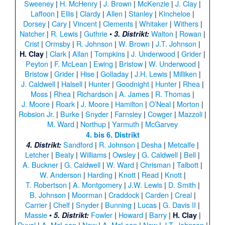
Sweeney
|
H. McHenry
|
J. Brown
|
McKenzie
|
J. Clay
|
Laffoon
|
Ellis
|
Clardy
|
Allen
|
Stanley
|
Kincheloe
|
Dorsey
|
Cary
|
Vincent
|
Clements
|
Whitaker
|
Withers
|
Natcher
|
R. Lewis
|
Guthrie
•
Walton
|
Rowan
|
3. Distrikt:
Crist
|
Ormsby
|
R. Johnson
|
W. Brown
|
J.T. Johnson
|
|
Clark
|
Allan
|
Tompkins
|
J. Underwood
|
Grider
|
H. Clay
Peyton
|
F. McLean
|
Ewing
|
Bristow
|
W. Underwood
|
Bristow
|
Grider
|
Hise
|
Golladay
|
J.H. Lewis
|
Milliken
|
J. Caldwell
|
Halsell
|
Hunter
|
Goodnight
|
Hunter
|
Rhea
|
Moss
|
Rhea
|
Richardson
|
A. James
|
R. Thomas
|
J. Moore
|
Roark
|
J. Moore
|
Hamilton
|
O’Neal
|
Morton
|
Robsion Jr.
|
Burke
|
Snyder
|
Farnsley
|
Cowger
|
Mazzoli
|
M. Ward
|
Northup
|
Yarmuth
|
McGarvey
4. bis 6. Distrikt
Sandford
|
R. Johnson
|
Desha
|
Metcalfe
|
4. Distrikt:
Letcher
|
Beaty
|
Williams
|
Owsley
|
G. Caldwell
|
Bell
|
A. Buckner
|
G. Caldwell
|
W. Ward
|
Chrisman
|
Talbott
|
W. Anderson
|
Harding
|
Knott
|
Read
|
Knott
|
T. Robertson
|
A. Montgomery
|
J.W. Lewis
|
D. Smith
|
B. Johnson
|
Moorman
|
Craddock
|
Carden
|
Creal
|
Carrier
|
Chelf
|
Snyder
|
Bunning
|
Lucas
|
G. Davis II
|
Massie
•
Fowler
|
Howard
|
Barry
|
|
5. Distrikt:
H. Clay
Duval
|
A. McLean
|
New
|
A. McLean
|
New
|
J.T. Johnson
|