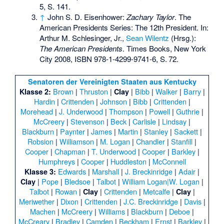
5
, S. 141.
↑
John S. D. Eisenhower
:
Zachary Taylor
. The
American Presidents Series: The 12th President. In:
Arthur M. Schlesinger, Jr.
,
Sean Wilentz
(Hrsg.):
The American Presidents
. Times Books, New York
City 2008,
ISBN 978-1-4299-9741-6
,
S.
72
.
Senatoren der Vereinigten Staaten aus Kentucky
Brown
|
Thruston
|
|
Bibb
|
Walker
|
Barry
|
Klasse 2:
Clay
Hardin
|
Crittenden
|
Johnson
|
Bibb
|
Crittenden
|
Morehead
|
J. Underwood
|
Thompson
|
Powell
|
Guthrie
|
McCreery
|
Stevenson
|
Beck
|
Carlisle
|
Lindsay
|
Blackburn
|
Paynter
|
James
|
Martin
|
Stanley
|
Sackett
|
Robsion
|
Williamson
|
M. Logan
|
Chandler
|
Stanfill
|
Cooper
|
Chapman
|
T. Underwood
|
Cooper
|
Barkley
|
Humphreys
|
Cooper
|
Huddleston
|
McConnell
Edwards
|
Marshall
|
J. Breckinridge
|
Adair
|
Klasse 3:
|
Pope
|
Bledsoe
|
Talbot
|
William Logan|W. Logan
|
Clay
Talbot
|
Rowan
|
|
Crittenden
|
Metcalfe
|
|
Clay
Clay
Meriwether
|
Dixon
|
Crittenden
|
J.C. Breckinridge
|
Davis
|
Machen
|
McCreery
|
Williams
|
Blackburn
|
Deboe
|
McCreary
|
Bradley
|
Camden
|
Beckham
|
Ernst
|
Barkley
|