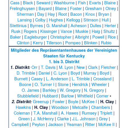
Cass
|
Black
|
Seward
|
Washburne
|
Fish
|
Evarts
|
Blaine
|
Frelinghuysen
|
Bayard
|
Blaine
|
Foster
|
Gresham
|
Olney
|
Sherman
|
Day
|
Hay
|
Root
|
Bacon
|
Knox
|
Bryan
|
Lansing
|
Colby
|
Hughes
|
Kellogg
|
Stimson
|
Hull
|
Stettinius
|
Byrnes
|
G. Marshall
|
Acheson
|
Dulles
|
Herter
|
Rusk
|
Rogers
|
Kissinger
|
Vance
|
Muskie
|
Haig
|
Shultz
|
Baker
|
Eagleburger
|
Christopher
|
Albright
|
Powell
|
Rice
|
Clinton
|
Kerry
|
Tillerson
|
Pompeo
|
Blinken
|
Rubio
Mitglieder des Repräsentantenhauses der Vereinigten
Staaten für Kentucky
1. bis 3. Distrikt
Orr
|
T. Davis
|
M. Lyon
|
New
|
Clark
|
Fletcher
|
1. Distrikt:
D. Trimble
|
Daniel
|
C. Lyon
|
Boyd
|
Murray
|
Boyd
|
Burnett
|
Casey
|
L. Anderson
|
L. Trimble
|
Crossland
|
Boone
|
O. Turner I
|
Stone
|
Hendrick
|
Wheeler
|
O. James
|
Barkley
|
W. Gregory
|
N. Gregory
|
Stubblefield
|
Hubbard
|
Barlow
|
Whitfield
|
Comer
•
Greenup
|
Fowler
|
Boyle
|
McKee I
|
|
2. Distrikt:
H. Clay
Hawkins
|
|
Woodson
|
Metcalfe
|
Chambers
|
H. Clay
Coleman
|
T.A. Marshall
|
A. Hawes
|
Rumsey
|
Triplett
|
Green
|
J. McHenry
|
Clarke
|
J.L. Johnson
|
Grey
|
Campbell
|
Peyton
|
Jackson
|
Yeaman
|
Ritter
|
McKee II
|