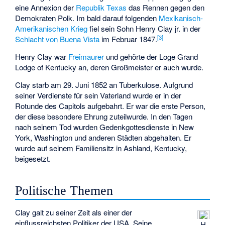
eine Annexion der
Republik Texas
das Rennen gegen den
Demokraten Polk. Im bald darauf folgenden
Mexikanisch-
Amerikanischen Krieg
fiel sein Sohn Henry Clay jr. in der
[
3
]
Schlacht von Buena Vista
im Februar 1847.
Henry Clay war
Freimaurer
und gehörte der Loge Grand
Lodge of Kentucky an, deren Großmeister er auch wurde.
Clay starb am 29. Juni 1852 an Tuberkulose. Aufgrund
seiner Verdienste für sein Vaterland wurde er in der
Rotunde des Capitols aufgebahrt. Er war die erste Person,
der diese besondere Ehrung zuteilwurde. In den Tagen
nach seinem Tod wurden Gedenkgottesdienste in New
York, Washington und anderen Städten abgehalten. Er
wurde auf seinem Familiensitz in Ashland, Kentucky,
beigesetzt.
Politische Themen
Clay galt zu seiner Zeit als einer der
einflussreichsten Politiker der USA. Seine
H