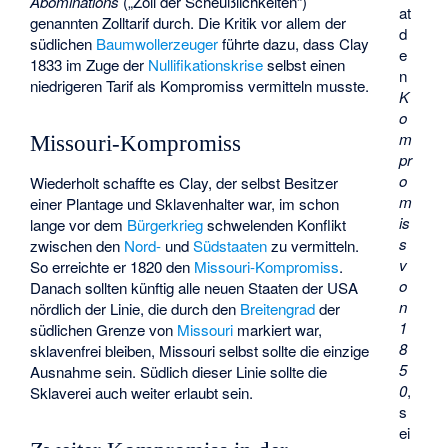
Abominations
(„Zoll der Scheußlichkeiten“)
at
genannten Zolltarif durch. Die Kritik vor allem der
d
südlichen
Baumwollerzeuger
führte dazu, dass Clay
e
1833 im Zuge der
Nullifikationskrise
selbst einen
n
niedrigeren Tarif als Kompromiss vermitteln musste.
K
o
m
Missouri-Kompromiss
pr
o
Wiederholt schaffte es Clay, der selbst Besitzer
m
einer Plantage und Sklavenhalter war, im schon
is
lange vor dem
Bürgerkrieg
schwelenden Konflikt
s
zwischen den
Nord-
und
Südstaaten
zu vermitteln.
v
So erreichte er 1820 den
Missouri-Kompromiss
.
o
Danach sollten künftig alle neuen Staaten der USA
n
nördlich der Linie, die durch den
Breitengrad
der
1
südlichen Grenze von
Missouri
markiert war,
8
sklavenfrei bleiben, Missouri selbst sollte die einzige
5
Ausnahme sein. Südlich dieser Linie sollte die
0
,
Sklaverei auch weiter erlaubt sein.
s
ei