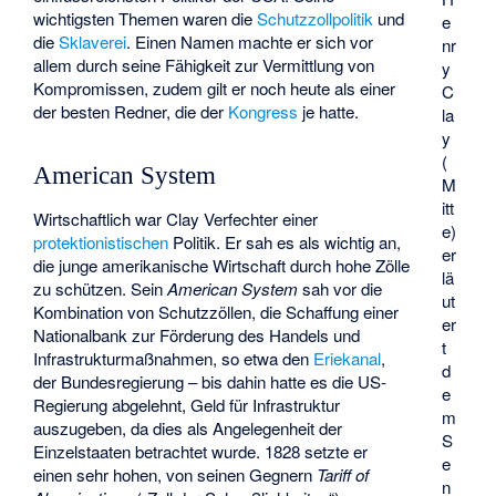
wichtigsten Themen waren die
Schutzzollpolitik
und
e
die
Sklaverei
. Einen Namen machte er sich vor
nr
allem durch seine Fähigkeit zur Vermittlung von
y
Kompromissen, zudem gilt er noch heute als einer
C
der besten Redner, die der
Kongress
je hatte.
la
y
(
American System
M
itt
Wirtschaftlich war Clay Verfechter einer
e)
protektionistischen
Politik. Er sah es als wichtig an,
er
die junge amerikanische Wirtschaft durch hohe Zölle
lä
zu schützen. Sein
American System
sah vor die
ut
Kombination von Schutzzöllen, die Schaffung einer
er
Nationalbank zur Förderung des Handels und
t
Infrastrukturmaßnahmen, so etwa den
Eriekanal
,
d
der Bundesregierung – bis dahin hatte es die US-
e
Regierung abgelehnt, Geld für Infrastruktur
m
auszugeben, da dies als Angelegenheit der
S
Einzelstaaten betrachtet wurde. 1828 setzte er
e
einen sehr hohen, von seinen Gegnern
Tariff of
n