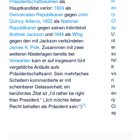
Präsidentschaftswahlen
als
Hauptkandidat verlor:
1824
als
Demokraten-Republikaner
gegen
John
Quincy Adams
,
1832
als
National-
Republikaner
gegen seinen Intimfeind
U
Andrew Jackson
und
1844
als
Whig
nt
gegen den mit Jackson verbündeten
er
James K. Polk
. Zusammen mit zwei
sc
weiteren Niederlagen bereits bei
hri
Vorwahlen
kam er auf insgesamt fünf
ft
vergebliche Anläufe aufs
vo
Präsidentschaftsamt. Sein mehrfaches
n
Scheitern kommentierte er mit
H
scheinbarer Gelassenheit; ein
en
berühmtes Zitat ist „I’d rather be right
ry
than President.“ („Ich möchte lieber
[
1
]
Cl
Recht behalten als Präsident sein.“)
ay