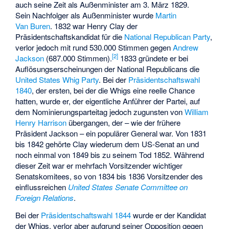
auch seine Zeit als Außenminister am 3. März 1829.
Sein Nachfolger als Außenminister wurde
Martin
Van Buren
. 1832 war Henry Clay der
Präsidentschaftskandidat für die
National Republican Party
,
verlor jedoch mit rund 530.000 Stimmen gegen
Andrew
[
2
]
Jackson
(687.000 Stimmen).
1833 gründete er bei
Auflösungserscheinungen der National Republicans die
United States Whig Party
. Bei der
Präsidentschaftswahl
1840
, der ersten, bei der die Whigs eine reelle Chance
hatten, wurde er, der eigentliche Anführer der Partei, auf
dem Nominierungsparteitag jedoch zugunsten von
William
Henry Harrison
übergangen, der – wie der frühere
Präsident Jackson – ein populärer General war. Von 1831
bis 1842 gehörte Clay wiederum dem US-Senat an und
noch einmal von 1849 bis zu seinem Tod 1852. Während
dieser Zeit war er mehrfach Vorsitzender wichtiger
Senatskomitees, so von 1834 bis 1836 Vorsitzender des
einflussreichen
United States Senate Committee on
Foreign Relations
.
Bei der
Präsidentschaftswahl 1844
wurde er der Kandidat
der Whigs, verlor aber aufgrund seiner Opposition gegen