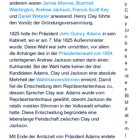
anderem waren
James Monroe
,
Bushrod
y
Washington
,
Andrew Jackson
,
Francis Scott Key
C
und
Daniel Webster
anwesend. Henry Clay führte
la
den Vorsitz der Gründungsversammlung.
y
(u
1825 holte ihn Präsident
John Quincy Adams
in sein
n
Kabinett, wo er am 7. Mai 1825 Außenminister
b
wurde. Diese Wahl war sehr umstritten, vor allem
e
die Anhänger des in der
Präsidentenwahl von 1824
k
unterlegenen Andrew Jackson sahen darin einen
a
Kuhhandel. Bei der Wahl hatte keiner der drei
n
Kandidaten Adams, Clay und Jackson eine absolute
nt
Mehrheit der
Wahlmännerstimmen
erreicht. Damit
e
fiel die Entscheidung dem Repräsentantenhaus zu,
s
dessen Sprecher Clay war. Adams wurde vom
Bi
Repräsentantenhaus gewählt, obwohl Jackson die
ld
relativ meisten Stimmen in der Volkswahl erhalten
d
hatte. Diese Entscheidung begründete eine
at
lebenslange Feindschaft zwischen Clay und
u
Jackson.
m
)
Mit Ende der Amtszeit von Präsident Adams endete