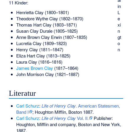
11 Kinder:
in
Henrietta Clay (1800–1801)
L
Theodore Wythe Clay (1802–1870)
e
Thomas Hart Clay (1803–1871)
xi
Susan Clay Durale (1805–1825)
n
Anne Brown Clay Erwin (1807–1835)
gt
Lucretia Clay (1809–1823)
o
Henry Clay (1811–1847)
n
Eliza Hart Clay (1813–1825)
Laura Clay (1816–1816)
James Brown Clay
(1817–1864)
John Morrison Clay (1821–1887)
Literatur
Carl Schurz
:
Life of Henry Clay
. American Statesmen,
Band I
; Houghton Mifflin, Boston 1887.
Carl Schurz
:
Life of Henry Clay
Vol. II.
Publisher:
Houghton, Mifflin and company, Boston and New York,
1887.