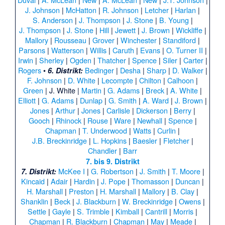
J. Johnson
|
McHatton
|
R. Johnson
|
Letcher
|
Harlan
|
S. Anderson
|
J. Thompson
|
J. Stone
|
B. Young
|
J. Thompson
|
J. Stone
|
Hill
|
Jewett
|
J. Brown
|
Wickliffe
|
Mallory
|
Rousseau
|
Grover
|
Winchester
|
Standiford
|
Parsons
|
Watterson
|
Willis
|
Caruth
|
Evans
|
O. Turner II
|
Irwin
|
Sherley
|
Ogden
|
Thatcher
|
Spence
|
Siler
|
Carter
|
Rogers
•
Bedinger
|
Desha
|
Sharp
|
D. Walker
|
6. Distrikt:
F. Johnson
|
D. White
|
Lecompte
|
Chilton
|
Calhoon
|
Green
|
J. White
|
Martin
|
G. Adams
|
Breck
|
A. White
|
Elliott
|
G. Adams
|
Dunlap
|
G. Smith
|
A. Ward
|
J. Brown
|
Jones
|
Arthur
|
Jones
|
Carlisle
|
Dickerson
|
Berry
|
Gooch
|
Rhinock
|
Rouse
|
Ware
|
Newhall
|
Spence
|
Chapman
|
T. Underwood
|
Watts
|
Curlin
|
J.B. Breckinridge
|
L. Hopkins
|
Baesler
|
Fletcher
|
Chandler
|
Barr
7. bis 9. Distrikt
McKee I
|
G. Robertson
|
J. Smith
|
T. Moore
|
7. Distrikt:
Kincaid
|
Adair
|
Hardin
|
J. Pope
|
Thomasson
|
Duncan
|
H. Marshall
|
Preston
|
H. Marshall
|
Mallory
|
B. Clay
|
Shanklin
|
Beck
|
J. Blackburn
|
W. Breckinridge
|
Owens
|
Settle
|
Gayle
|
S. Trimble
|
Kimball
|
Cantrill
|
Morris
|
Chapman
|
R. Blackburn
|
Chapman
|
May
|
Meade
|