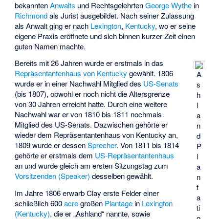
bekannten
Anwalts
und Rechtsgelehrten
George Wythe
in
Richmond
als Jurist ausgebildet. Nach seiner Zulassung
als Anwalt ging er nach
Lexington
,
Kentucky
, wo er seine
eigene Praxis eröffnete und sich binnen kurzer Zeit einen
guten Namen machte.
Bereits mit 26 Jahren wurde er erstmals in das
Repräsentantenhaus von Kentucky
gewählt. 1806
A
wurde er in einer Nachwahl Mitglied des
US-Senats
s
(bis 1807), obwohl er noch nicht die Altersgrenze
h
von 30 Jahren erreicht hatte. Durch eine weitere
l
Nachwahl war er von 1810 bis 1811 nochmals
a
Mitglied des US-Senats. Dazwischen gehörte er
n
wieder dem Repräsentantenhaus von Kentucky an,
d
1809 wurde er dessen
Sprecher
. Von 1811 bis 1814
P
gehörte er erstmals dem
US-Repräsentantenhaus
l
an und wurde gleich am ersten Sitzungstag zum
a
Vorsitzenden (Speaker)
desselben gewählt.
n
t
Im Jahre 1806 erwarb Clay erste Felder einer
a
schließlich 600
acre
großen
Plantage
in
Lexington
ti
(Kentucky)
, die er „Ashland“ nannte, sowie
o