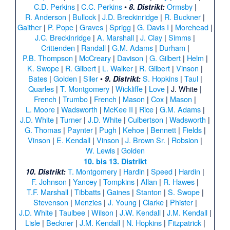
C.D. Perkins
|
C.C. Perkins
•
Ormsby
|
8. Distrikt:
R. Anderson
|
Bullock
|
J.D. Breckinridge
|
R. Buckner
|
Gaither
|
P. Pope
|
Graves
|
Sprigg
|
G. Davis I
|
Morehead
|
J.C. Breckinridge
|
A. Marshall
|
J. Clay
|
Simms
|
Crittenden
|
Randall
|
G.M. Adams
|
Durham
|
P.B. Thompson
|
McCreary
|
Davison
|
G. Gilbert
|
Helm
|
K. Swope
|
R. Gilbert
|
L. Walker
|
R. Gilbert
|
Vinson
|
Bates
|
Golden
|
Siler
•
S. Hopkins
|
Taul
|
9. Distrikt:
Quarles
|
T. Montgomery
|
Wickliffe
|
Love
|
J. White
|
French
|
Trumbo
|
French
|
Mason
|
Cox
|
Mason
|
L. Moore
|
Wadsworth
|
McKee II
|
Rice
|
G.M. Adams
|
J.D. White
|
Turner
|
J.D. White
|
Culbertson
|
Wadsworth
|
G. Thomas
|
Paynter
|
Pugh
|
Kehoe
|
Bennett
|
Fields
|
Vinson
|
E. Kendall
|
Vinson
|
J. Brown Sr.
|
Robsion
|
W. Lewis
|
Golden
10. bis 13. Distrikt
T. Montgomery
|
Hardin
|
Speed
|
Hardin
|
10. Distrikt:
F. Johnson
|
Yancey
|
Tompkins
|
Allan
|
R. Hawes
|
T.F. Marshall
|
Tibbatts
|
Gaines
|
Stanton
|
S. Swope
|
Stevenson
|
Menzies
|
J. Young
|
Clarke
|
Phister
|
J.D. White
|
Taulbee
|
Wilson
|
J.W. Kendall
|
J.M. Kendall
|
Lisle
|
Beckner
|
J.M. Kendall
|
N. Hopkins
|
Fitzpatrick
|