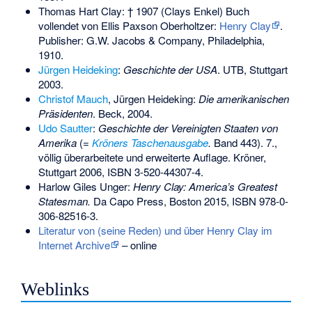
Thomas Hart Clay: † 1907 (Clays Enkel) Buch
vollendet von Ellis Paxson Oberholtzer:
Henry Clay
.
Publisher: G.W. Jacobs & Company, Philadelphia,
1910.
Jürgen Heideking
:
Geschichte der USA
. UTB, Stuttgart
2003.
Christof Mauch
, Jürgen Heideking:
Die amerikanischen
Präsidenten
. Beck, 2004.
Udo Sautter
:
Geschichte der Vereinigten Staaten von
Amerika
(=
Kröners Taschenausgabe
.
Band 443). 7.,
völlig überarbeitete und erweiterte Auflage. Kröner,
Stuttgart 2006,
ISBN 3-520-44307-4
.
Harlow Giles Unger:
Henry Clay: America’s Greatest
Statesman.
Da Capo Press, Boston 2015,
ISBN 978-0-
306-82516-3
.
Literatur von (seine Reden) und über Henry Clay im
Internet Archive
– online
Weblinks