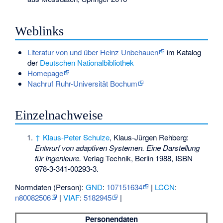
Weblinks
Literatur von und über Heinz Unbehauen
im Katalog
der
Deutschen Nationalbibliothek
Homepage
Nachruf Ruhr-Universität Bochum
Einzelnachweise
↑
Klaus-Peter Schulze
, Klaus-Jürgen Rehberg:
Entwurf von adaptiven Systemen. Eine Darstellung
für Ingenieure.
Verlag Technik, Berlin 1988,
ISBN
978-3-341-00293-3
.
Normdaten (Person):
GND
:
107151634
|
LCCN
:
n80082506
|
VIAF
:
5182945
|
Personendaten