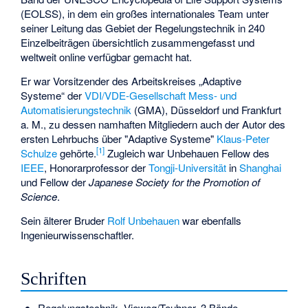
(EOLSS), in dem ein großes internationales Team unter
seiner Leitung das Gebiet der Regelungstechnik in 240
Einzelbeiträgen übersichtlich zusammengefasst und
weltweit online verfügbar gemacht hat.
Er war Vorsitzender des Arbeitskreises „Adaptive
Systeme“ der
VDI/VDE-Gesellschaft Mess- und
Automatisierungstechnik
(GMA), Düsseldorf und Frankfurt
a. M., zu dessen namhaften Mitgliedern auch der Autor des
ersten Lehrbuchs über "Adaptive Systeme"
Klaus-Peter
[1]
Schulze
gehörte.
Zugleich war Unbehauen Fellow des
IEEE
, Honorarprofessor der
Tongji-Universität
in
Shanghai
und Fellow der
Japanese Society for the Promotion of
Science
.
Sein älterer Bruder
Rolf Unbehauen
war ebenfalls
Ingenieurwissenschaftler.
Schriften
Regelungstechnik, Vieweg/Teubner, 3 Bände