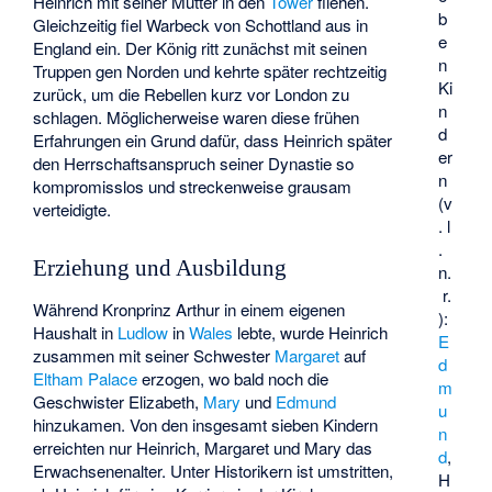
Heinrich mit seiner Mutter in den
Tower
fliehen.
b
Gleichzeitig fiel Warbeck von Schottland aus in
e
England ein. Der König ritt zunächst mit seinen
n
Truppen gen Norden und kehrte später rechtzeitig
Ki
zurück, um die Rebellen kurz vor London zu
n
schlagen. Möglicherweise waren diese frühen
d
Erfahrungen ein Grund dafür, dass Heinrich später
er
den Herrschaftsanspruch seiner Dynastie so
n
kompromisslos und streckenweise grausam
(v
verteidigte.
. l
.
Erziehung und Ausbildung
n.
r.
Während Kronprinz Arthur in einem eigenen
):
Haushalt in
Ludlow
in
Wales
lebte, wurde Heinrich
E
zusammen mit seiner Schwester
Margaret
auf
d
Eltham Palace
erzogen, wo bald noch die
m
Geschwister Elizabeth,
Mary
und
Edmund
u
hinzukamen. Von den insgesamt sieben Kindern
n
erreichten nur Heinrich, Margaret und Mary das
d
,
Erwachsenenalter. Unter Historikern ist umstritten,
H