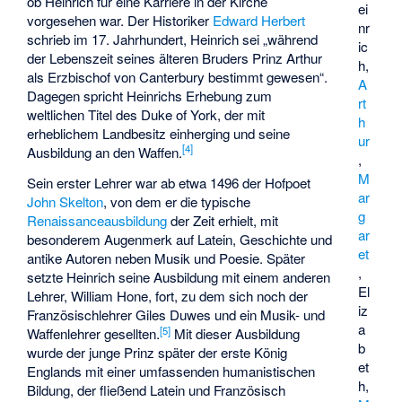
ob Heinrich für eine Karriere in der Kirche
ei
vorgesehen war. Der Historiker
Edward Herbert
nr
schrieb im 17. Jahrhundert, Heinrich sei „während
ic
der Lebenszeit seines älteren Bruders Prinz Arthur
h,
als Erzbischof von Canterbury bestimmt gewesen“.
A
Dagegen spricht Heinrichs Erhebung zum
rt
weltlichen Titel des Duke of York, der mit
h
erheblichem Landbesitz einherging und seine
ur
[
4
]
Ausbildung an den Waffen.
,
M
Sein erster Lehrer war ab etwa 1496 der Hofpoet
ar
John Skelton
, von dem er die typische
g
Renaissanceausbildung
der Zeit erhielt, mit
ar
besonderem Augenmerk auf Latein, Geschichte und
et
antike Autoren neben Musik und Poesie. Später
,
setzte Heinrich seine Ausbildung mit einem anderen
El
Lehrer, William Hone, fort, zu dem sich noch der
iz
Französischlehrer Giles Duwes und ein Musik- und
a
[
5
]
Waffenlehrer gesellten.
Mit dieser Ausbildung
b
wurde der junge Prinz später der erste König
et
Englands mit einer umfassenden humanistischen
h,
Bildung, der fließend Latein und Französisch