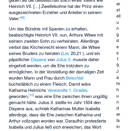
ar
Heinrich VII. […] Zweifelsohne hat der Prinz einen
st
ausgezeichneten Erzieher und Anleiter in seinem
ell
[
9
]
Vater.“
u
n
Um das Bündnis mit Spanien zu erhalten,
g
beabsichtigte Heinrich VII. nun, Arthurs Witwe mit
d
seinem zweiten Sohn zu verheiraten. Allerdings
e
verbot das Kirchenrecht einem Mann, die Witwe
s
seines Bruders zu heiraten (
Lev
20,21 ), und ein
1
päpstlicher
Dispens
von
Julius II.
musste daher
9.
eingeholt werden, um die Ehe trotzdem zu
J
ermöglichen. In der Vorstellung der damaligen Zeit
a
wurden Mann und Frau durch
Beischlaf
hr
buchstäblich zu einem Fleisch. Damit wäre
h
Katharina Heinrichs
Verwandte 1. Grades
u
[
10
]
geworden,
was eine Ehe zwischen ihnen ungültig
n
gemacht hätte. Julius II. stellte im Jahr 1504 den
d
Dispens aus, schrieb Katharinas Mutter Isabella
er
allerdings, dass die Ehe zwischen Katharina und
ts
Arthur vollzogen worden war. Daraufhin protestierte
in
Isabella und Julius ließ sich erweichen, das Wort