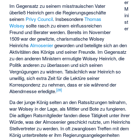
er
Im Gegensatz zu seinem misstrauischen Vater
M
überließ Heinrich gern die Regierungsgeschäfte
ini
seinem
Privy Council
. Insbesondere
Thomas
st
Wolsey
sollte rasch zu einem einflussreichen
er
Freund und Berater werden. Bereits im November
1509 war der gewitzte, charismatische Wolsey
Heinrichs
Almosenier
geworden und beteiligte sich an den
Aktivitäten des Königs und seiner Freunde. Im Gegensatz
zu den anderen Ministern ermutigte Wolsey Heinrich, die
Politik anderen zu überlassen und sich seinen
Vergnügungen zu widmen. Tatsächlich war Heinrich so
unwillig, sich extra Zeit für die Lektüre seiner
Korrespondenz zu nehmen, dass er sie während der
[
28
]
Abendmesse erledigte.
Da der junge König selten an den Ratssitzungen teilnahm,
war Wolsey in der Lage, als Mittler und Bote zu fungieren.
Die adligen Ratsmitglieder fanden diese Tätigkeit unter ihrer
Würde, was der Almosenier geschickt nutzte, um Heinrichs
Stellvertreter zu werden. In oft zwanglosen Treffen mit dem
König unterbreitete er ihm Regierungsangelegenheiten