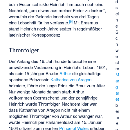
d
beim Essen schickte Heinrich ihm auch noch eine
s
Nachricht, „um etwas aus meiner Feder zu locken“,
ei
woraufhin der Gelehrte innerhalb von drei Tagen
n
[
6
]
eine Lobschrift für ihn verfasste.
Mit Erasmus
e
stand Heinrich noch Jahre später in regelmäßiger
S
lateinischer Korrespondenz.
c
h
w
Thronfolger
e
Der Anfang des 16. Jahrhunderts brachte eine
st
umwälzende Veränderung in Heinrichs Leben. 1501,
er
als sein 15-jähriger Bruder
Arthur
die gleichaltrige
M
spanische Prinzessin
Katharina von Aragon
ar
heiratete, führte der junge Prinz die Braut zum Altar.
g
Nur wenige Monate danach starb Arthur
ar
vollkommen überraschend und der zehnjährige
et
Heinrich wurde Thronfolger. Nachdem klar war,
b
dass Katharina von Aragon nicht mit einem
ei
möglichen Thronfolger von Arthur schwanger war,
m
wurde Heinrich per Parlamentsakt am 15. Januar
B
1504 offiziell zum neunten
Prince of Wales
erhoben,
e