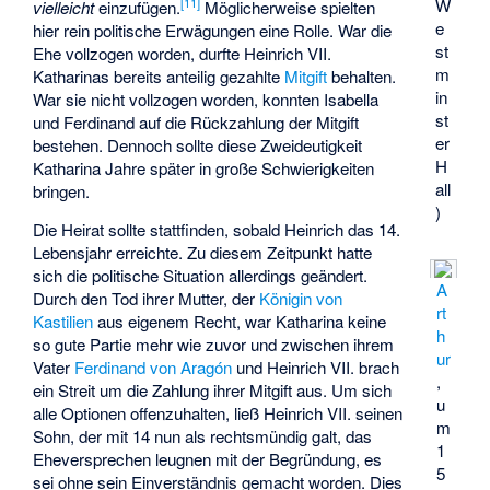
W
[
11
]
vielleicht
einzufügen.
Möglicherweise spielten
e
hier rein politische Erwägungen eine Rolle. War die
st
Ehe vollzogen worden, durfte Heinrich VII.
m
Katharinas bereits anteilig gezahlte
Mitgift
behalten.
in
War sie nicht vollzogen worden, konnten Isabella
st
und Ferdinand auf die Rückzahlung der Mitgift
er
bestehen. Dennoch sollte diese Zweideutigkeit
H
Katharina Jahre später in große Schwierigkeiten
all
bringen.
)
Die Heirat sollte stattfinden, sobald Heinrich das 14.
Lebensjahr erreichte. Zu diesem Zeitpunkt hatte
sich die politische Situation allerdings geändert.
A
Durch den Tod ihrer Mutter, der
Königin von
rt
Kastilien
aus eigenem Recht, war Katharina keine
h
so gute Partie mehr wie zuvor und zwischen ihrem
ur
Vater
Ferdinand von Aragón
und Heinrich VII. brach
,
ein Streit um die Zahlung ihrer Mitgift aus. Um sich
u
alle Optionen offenzuhalten, ließ Heinrich VII. seinen
m
Sohn, der mit 14 nun als rechtsmündig galt, das
1
Eheversprechen leugnen mit der Begründung, es
5
sei ohne sein Einverständnis gemacht worden. Dies