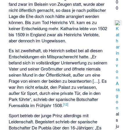
0
fand zwar im Beisein von Zeugen statt, wurde aber
0
nicht öffentlich gemacht, so dass je nach politischer
Lage die Ehe doch noch hätte arrangiert werden
können. Bis zum Tod Heinrichs VII. kam es zu
keiner Entscheidung mehr. Katharina lebte von 1502
K
bis 1509 in England zwar als Heinrichs Verlobte,
at
aber dennoch im Ungewissen.
h
ar
Es ist zweifelhaft, ob Heinrich selbst bei all diesen
in
Entscheidungen ein Mitspracherecht hatte. „Er
a
befand sich in vollständiger Unterwerfung zu seinem
v
Vater und seiner Großmutter und öffnete niemals
o
seinen Mund in der Öffentlichkeit, außer um eine
n
Frage von einem der beiden zu beantworten […]. Es
A
war ihm nicht erlaubt, den Palast zu verlassen,
ra
außer für Sport, durch eine private Tür, die in den
g
Park führte“, schrieb der spanische Botschafter
o
[
12
]
Fuensalida im Frühjahr 1508.
n
al
Sport betrieb der junge Prinz allerdings mit
s
Leidenschaft. Begeistert schrieb der spanische
ju
Botschafter De Puebla über den 16-Jährigen: „Es