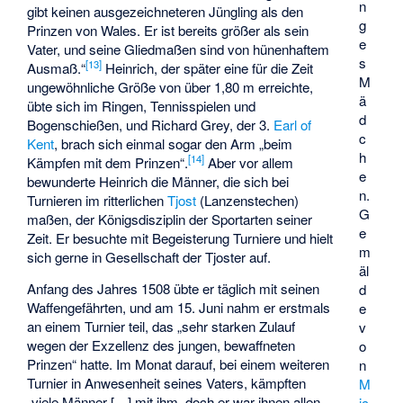
n
gibt keinen ausgezeichneteren Jüngling als den
g
Prinzen von Wales. Er ist bereits größer als sein
e
Vater, und seine Gliedmaßen sind von hünenhaftem
s
[
13
]
Ausmaß.“
Heinrich, der später eine für die Zeit
M
ungewöhnliche Größe von über 1,80 m erreichte,
ä
übte sich im Ringen, Tennisspielen und
d
Bogenschießen, und Richard Grey, der 3.
Earl of
c
Kent
, brach sich einmal sogar den Arm „beim
h
[
14
]
Kämpfen mit dem Prinzen“.
Aber vor allem
e
bewunderte Heinrich die Männer, die sich bei
n.
Turnieren im ritterlichen
Tjost
(Lanzenstechen)
G
maßen, der Königsdisziplin der Sportarten seiner
e
Zeit. Er besuchte mit Begeisterung Turniere und hielt
m
sich gerne in Gesellschaft der Tjoster auf.
äl
Anfang des Jahres 1508 übte er täglich mit seinen
d
Waffengefährten, und am 15. Juni nahm er erstmals
e
an einem Turnier teil, das „sehr starken Zulauf
v
wegen der Exzellenz des jungen, bewaffneten
o
Prinzen“ hatte. Im Monat darauf, bei einem weiteren
n
Turnier in Anwesenheit seines Vaters, kämpften
M
„viele Männer […] mit ihm, doch er war ihnen allen
ic