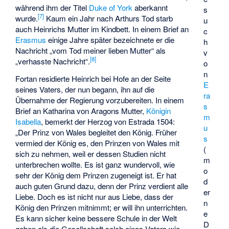
während ihm der Titel
Duke of York
aberkannt
s
[
7
]
wurde.
Kaum ein Jahr nach Arthurs Tod starb
u
auch Heinrichs Mutter im Kindbett. In einem Brief an
c
Erasmus
einige Jahre später bezeichnete er die
h
Nachricht „vom Tod meiner lieben Mutter“ als
v
[
8
]
„verhasste Nachricht“.
o
n
Fortan residierte Heinrich bei Hofe an der Seite
E
seines Vaters, der nun begann, ihn auf die
ra
Übernahme der Regierung vorzubereiten. In einem
s
Brief an Katharina von Aragons Mutter,
Königin
m
Isabella
, bemerkt der Herzog von Estrada 1504:
u
„Der Prinz von Wales begleitet den König. Früher
s
vermied der König es, den Prinzen von Wales mit
(
sich zu nehmen, weil er dessen Studien nicht
m
unterbrechen wollte. Es ist ganz wundervoll, wie
o
sehr der König dem Prinzen zugeneigt ist. Er hat
d
auch guten Grund dazu, denn der Prinz verdient alle
er
Liebe. Doch es ist nicht nur aus Liebe, dass der
n
König den Prinzen mitnimmt; er will ihn unterrichten.
e
Es kann sicher keine bessere Schule in der Welt
D
geben als die Gesellschaft solch eines Vaters wie