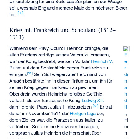
Unterstützung für eine Seite das Zünglein an der Waage
sein, weshalb England mehrere Male dem höchsten Bieter
[
30
]
half.
Krieg mit Frankreich und Schottland (1512–
1513)
Während sein Privy Council Heinrich drängte, die
F
alten Friedensverträge seines Vaters zu erneuern,
e
war der König bestrebt, wie sein Vorfahr
Heinrich V.
r
Ruhm auf dem Schlachtfeld gegen Frankreich zu
[
31
]
di
erringen.
Sein Schwiegervater Ferdinand von
n
Aragón bestärkte ihn in diesen Träumen, um ihn für
a
seinen Krieg gegen Frankreich zu gewinnen.
n
Obendrein wurden Heinrichs religiöse Gefühle
d
verletzt, als der französische König
Ludwig XII.
[
32
]
II
damit drohte, Papst Julius II. abzusetzen.
Er trat
.
,
daher im November 1511 der
Heiligen Liga
bei,
H
deren Ziel es war, die Franzosen aus Italien zu
ei
vertreiben. Sollte er die Franzosen besiegen,
n
versprach Julius Heinrich die Herrschaft über