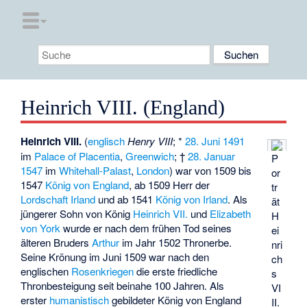
Heinrich VIII. (England)
Heinrich VIII.
(
englisch
Henry VIII
; *
28. Juni
1491
im
Palace of Placentia
,
Greenwich
; †
28. Januar
P
1547
im
Whitehall-Palast
,
London
) war von 1509 bis
or
1547
König von England
, ab 1509 Herr der
tr
Lordschaft Irland
und ab 1541
König von Irland
. Als
ät
jüngerer Sohn von König
Heinrich VII.
und
Elizabeth
H
von York
wurde er nach dem frühen Tod seines
ei
älteren Bruders
Arthur
im Jahr 1502 Thronerbe.
nri
Seine Krönung im Juni 1509 war nach den
ch
englischen
Rosenkriegen
die erste friedliche
s
Thronbesteigung seit beinahe 100 Jahren. Als
VI
erster
humanistisch
gebildeter König von England
II.