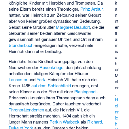
königliche Kinder mit Herolden und Trompeten. Da
k
seine Eltern bereits einen Thronfolger,
Prinz Arthur
,
a
hatten, war Heinrich zum Zeitpunkt seiner Geburt
n
aber von keiner großen dynastischen Bedeutung.
nt
Selbst seine Großmutter
Margaret Beaufort
, die die
er
Geburten seiner beiden älteren Geschwister
fl
gewissenhaft mit genauer Uhrzeit und Ort in ihrem
ä
Stundenbuch
eingetragen hatte, verzeichnete
m
Heinrich darin eher beiläufig.
is
c
Heinrichs frühe Kindheit war geprägt von den
h
Nachwehen der
Rosenkriege
, den jahrzehntelang
er
anhaltenden, blutigen Kämpfen der Häuser
M
Lancaster
und
York
. Heinrich VII. hatte sich die
al
Krone 1485
auf dem Schlachtfeld
errungen, erst
er
seine Kinder aus der Ehe mit einer
Plantagenet
-
,
Prinzessin konnten ihren Thronanspruch dann auch
H
dynastisch begründen. Daher tauchten wiederholt
ei
Thronprätendenten
auf, die Heinrich VII. die
nr
Herrschaft streitig machten. 1494 gab sich ein
ic
junger Mann namens
Perkin Warbeck
als
Richard,
h
Duke of York
aus, den jüngeren der beiden