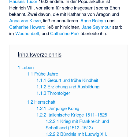
Hauses Tudor
1603 endete. In der Populärkultur ist
Heinrich VIII. vor allem für seine insgesamt sechs Ehen
bekannt. Zwei davon, die mit Katharina von Aragon und
Anna von Kleve
, ließ er annullieren.
Anne Boleyn
und
Catherine Howard
ließ er hinrichten,
Jane Seymour
starb
im
Wochenbett
, und
Catherine Parr
überlebte ihn.
Inhaltsverzeichnis
1
Leben
1.1
Frühe Jahre
1.1.1
Geburt und frühe Kindheit
1.1.2
Erziehung und Ausbildung
1.1.3
Thronfolger
1.2
Herrschaft
1.2.1
Der junge König
1.2.2
Italienische Kriege 1511–1525
1.2.2.1
Krieg mit Frankreich und
Schottland (1512–1513)
1.2.2.2
Bündnis mit Ludwig XII.