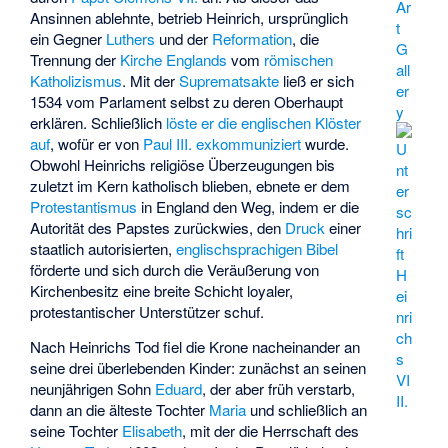
Ar
Ansinnen ablehnte, betrieb Heinrich, ursprünglich
t
ein Gegner
Luthers
und der
Reformation
, die
G
Trennung der
Kirche Englands
vom
römischen
all
Katholizismus
. Mit der
Suprematsakte
ließ er sich
er
1534 vom Parlament selbst zu deren Oberhaupt
y
erklären. Schließlich
löste er die englischen Klöster
auf
, wofür er von
Paul III.
exkommuniziert
wurde.
Obwohl Heinrichs religiöse Überzeugungen bis
zuletzt im Kern katholisch blieben, ebnete er dem
Protestantismus
in England den Weg, indem er die
Autorität des Papstes zurückwies, den
Druck
einer
staatlich autorisierten,
englischsprachigen Bibel
förderte und sich durch die Veräußerung von
Kirchenbesitz eine breite Schicht loyaler,
protestantischer Unterstützer schuf.
Nach Heinrichs Tod fiel die Krone nacheinander an
seine drei überlebenden Kinder: zunächst an seinen
neunjährigen Sohn
Eduard
, der aber früh verstarb,
dann an die älteste Tochter
Maria
und schließlich an
seine Tochter
Elisabeth
, mit der die Herrschaft des