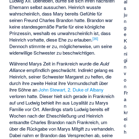
Ludwig XII. überleben, durfte sie sich ihren nächsten
al
Ehemann selbst aussuchen. Heinrich wusste
s
wahrscheinlich, dass Mary bereits Gefühle für
ju
seinen Freund Charles Brandon hatte. Brandon war
n
keine standesgemäße Partie für eine königliche
g
Prinzessin, weshalb es unwahrscheinlich ist, dass
e
[
35
]
Heinrich vorhatte, diese Ehe zu erlauben.
K
Dennoch stimmte er zu, möglicherweise, um seine
ö
widerwillige Schwester zu beschwichtigen.
ni
gi
Während Marys Zeit in Frankreich wurde die
Auld
n
Alliance
empfindlich geschwächt. Indirekt gelang es
v
Heinrich, seiner Schwester Margaret zu helfen, die
o
durch ihre zweite Heirat ihre Vormundschaft über
n
ihre Söhne an
John Stewart, 2. Duke of Albany
Fr
verloren hatte. Dieser hielt sich gerade in Frankreich
a
auf und Ludwig behielt ihn aus Loyalität zu Marys
n
Familie vor Ort. Allerdings starb Ludwig bereits elf
kr
Wochen nach der Eheschließung und Heinrich
ei
entsandte Charles Brandon nach Frankreich, um
c
über die Rückgabe von Marys Mitgift zu verhandeln.
h
Dabei nahm er Brandon das Versprechen ab, seine