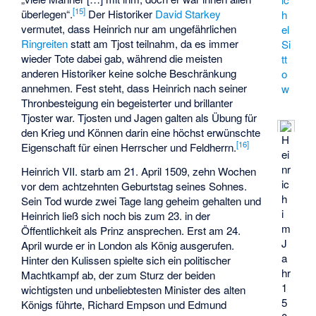
[
15
]
überlegen“.
Der Historiker
David Starkey
h
vermutet, dass Heinrich nur am ungefährlichen
el
Ringreiten
statt am Tjost teilnahm, da es immer
Si
wieder Tote dabei gab, während die meisten
tt
anderen Historiker keine solche Beschränkung
o
annehmen. Fest steht, dass Heinrich nach seiner
w
Thronbesteigung ein begeisterter und brillanter
Tjoster war. Tjosten und Jagen galten als Übung für
den Krieg und Können darin eine höchst erwünschte
H
[
16
]
Eigenschaft für einen Herrscher und Feldherrn.
ei
nr
Heinrich VII. starb am 21. April 1509, zehn Wochen
ic
vor dem achtzehnten Geburtstag seines Sohnes.
h
Sein Tod wurde zwei Tage lang geheim gehalten und
i
Heinrich ließ sich noch bis zum 23. in der
m
Öffentlichkeit als Prinz ansprechen. Erst am 24.
J
April wurde er in London als König ausgerufen.
a
Hinter den Kulissen spielte sich ein politischer
hr
Machtkampf ab, der zum Sturz der beiden
1
wichtigsten und unbeliebtesten Minister des alten
5
Königs führte, Richard Empson und Edmund