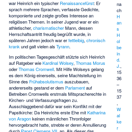
war Heinrich ein typischer
Renaissancefürst
: Er
na
sprach mehrere Sprachen, verfasste Gedichte,
ch
komponierte und zeigte großes Interesse an
H
religiösen Themen. In seiner Jugend war er ein
an
athletischer,
charismatischer
Mann, dessen
s
Herrschaftsantritt freudig begrüßt wurde, in
H
späteren Jahren jedoch war er
fettleibig
,
chronisch
ol
krank
und galt vielen als
Tyrann
.
be
in
Im politischen Tagesgeschäft stützte sich Heinrich
d.
auf Ratgeber wie
Kardinal Wolsey
,
Thomas Morus
J.
,
oder
Thomas Cromwell
. Mit Hilfe Wolseys gelang
15
es dem König einerseits, seine Machtstellung im
36
Sinne des
Frühabsolutismus
auszubauen,
–
andererseits gestand er dem
Parlament
auf
15
Betreiben Cromwells erstmals Mitspracherechte in
37
Kirchen- und Verfassungsfragen zu.
,
Ausschlaggebend dafür war sein Konflikt mit der
W
Papstkirche: Da Heinrichs erste Ehe mit
Katharina
al
von Aragon
keinen männlichen Thronfolger
ke
hervorgebracht hatte, strebte er deren Annullierung
r
durch
Papst
Clemens VII.
an. Als dieser das