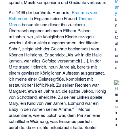
M
sprach, Musik komponierte und Gedichte verfasste.
ar
Als 1499 der berühmte Humanist
Erasmus von
y
Rotterdam
in England seinen Freund
Thomas
u
Morus
besuchte und dieser ihn zu einem
n
Überraschungsbesuch nach Eltham Palace
d
mitnahm, wo „alle königlichen Kinder erzogen
C
werden, Arthur allein ausgenommen, der älteste
at
Sohn“, zeigte sich der Gelehrte beeindruckt vom
h
Können Heinrichs. Er schrieb: „Als wir in die Halle
er
kamen, war alles Gefolge versammelt […]. In der
in
Mitte stand Heinrich, neun Jahre alt, bereits mit
e
einem gewissen königlichen Auftreten ausgestattet,
ich meine einer Geistesgröße, kombiniert mit
erstaunlicher Höflichkeit. Zu seiner Rechten war
H
Margaret, etwa elf Jahre alt, die später Jakob, König
ei
von Schottland, ehelichte. Zu seiner Linken spielte
nr
Mary, ein Kind von vier Jahren. Edmund war ein
ic
[
6
]
Baby in den Armen seiner Amme.“
Morus
h
präsentierte, wie es üblich war, dem Prinzen eine
u
schriftliche Widmung, was Erasmus peinlich
n
berührte, da er nichts mitgebracht hatte. Später