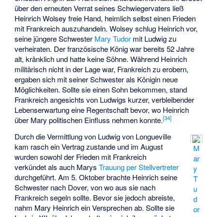
über den erneuten Verrat seines Schwiegervaters ließ
Heinrich Wolsey freie Hand, heimlich selbst einen Frieden
mit Frankreich auszuhandeln. Wolsey schlug Heinrich vor,
seine jüngere Schwester
Mary Tudor
mit Ludwig zu
verheiraten. Der französische König war bereits 52 Jahre
alt, kränklich und hatte keine Söhne. Während Heinrich
militärisch nicht in der Lage war, Frankreich zu erobern,
ergaben sich mit seiner Schwester als Königin neue
Möglichkeiten. Sollte sie einen Sohn bekommen, stand
Frankreich angesichts von Ludwigs kurzer, verbleibender
Lebenserwartung eine Regentschaft bevor, wo Heinrich
[
34
]
über Mary politischen Einfluss nehmen konnte.
Durch die Vermittlung von Ludwig von Longueville
kam rasch ein Vertrag zustande und im August
M
wurden sowohl der Frieden mit Frankreich
ar
verkündet als auch Marys
Trauung per Stellvertreter
y
durchgeführt. Am 5. Oktober brachte Heinrich seine
T
Schwester nach Dover, von wo aus sie nach
u
Frankreich segeln sollte. Bevor sie jedoch abreiste,
d
nahm Mary Heinrich ein Versprechen ab. Sollte sie
or