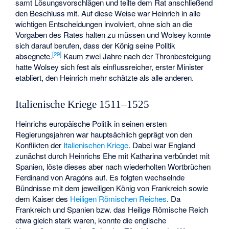
samt Lösungsvorschlägen und teilte dem Rat anschließend
den Beschluss mit. Auf diese Weise war Heinrich in alle
wichtigen Entscheidungen involviert, ohne sich an die
Vorgaben des Rates halten zu müssen und Wolsey konnte
sich darauf berufen, dass der König seine Politik
[
29
]
absegnete.
Kaum zwei Jahre nach der Thronbesteigung
hatte Wolsey sich fest als einflussreicher, erster Minister
etabliert, den Heinrich mehr schätzte als alle anderen.
Italienische Kriege 1511–1525
Heinrichs europäische Politik in seinen ersten
Regierungsjahren war hauptsächlich geprägt von den
Konflikten der
Italienischen Kriege
. Dabei war England
zunächst durch Heinrichs Ehe mit Katharina verbündet mit
Spanien, löste dieses aber nach wiederholten Wortbrüchen
Ferdinand von Aragóns auf. Es folgten wechselnde
Bündnisse mit dem jeweiligen König von Frankreich sowie
dem Kaiser des
Heiligen Römischen Reiches
. Da
Frankreich und Spanien bzw. das Heilige Römische Reich
etwa gleich stark waren, konnte die englische