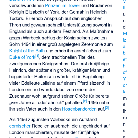
V
verschwundenen
Prinzen im Tower
und Bruder von
II.
Königin Elizabeth of York, der Gemahlin Heinrich
u
Tudors. Er erhob Anspruch auf den englischen
n
Thron und gewann schnell Unterstützung sowohl in
d
England als auch auf dem Festland. Als Maßnahme
El
gegen Warbeck schlug der König seinen zweiten
iz
Sohn 1494 in einer groß angelegten Zeremonie zum
a
Knight of the Bath
und erhob ihn anschließend zum
b
[
1
]
Duke of York
, dem traditionellen Titel des
et
zweitgeborenen Königssohns. Der erst dreijährige
h
Heinrich, der später ein großer, kräftiger Mann und
of
begeisterter Reiter sein würde, ritt in Begleitung
Y
vieler Edelleute „alleine auf einem Pferd sitzend“ in
or
London ein und wurde dabei von einem der
k
Zuschauer wohl aufgrund seiner Größe für bereits
m
[
2
]
„vier Jahre alt oder ähnlich“ gehalten.
1495 nahm
it
[
3
]
ihn sein Vater auch in den
Hosenbandorden
auf.
ih
re
Als 1496 zugunsten Warbecks ein Aufstand
n
cornischer
Rebellen ausbrach, die ungehindert auf
si
London marschierten, musste der fünfjährige
e