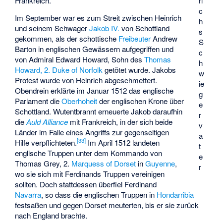
ri
Frankreich.
c
Im September war es zum Streit zwischen Heinrich
h
und seinem Schwager
Jakob IV.
von Schottland
s
gekommen, als der schottische
Freibeuter
Andrew
S
Barton in englischen Gewässern aufgegriffen und
c
von Admiral Edward Howard, Sohn des
Thomas
h
Howard, 2. Duke of Norfolk
getötet wurde. Jakobs
w
Protest wurde von Heinrich abgeschmettert.
ie
Obendrein erklärte im Januar 1512 das englische
g
Parlament die
Oberhoheit
der englischen Krone über
e
Schottland. Wutentbrannt erneuerte Jakob daraufhin
r
die
Auld Alliance
mit Frankreich, in der sich beide
v
Länder im Falle eines Angriffs zur gegenseitigen
a
[
33
]
Hilfe verpflichteten.
Im April 1512 landeten
t
englische Truppen unter dem Kommando von
e
Thomas Grey, 2.
Marquess of Dorset
in
Guyenne
,
r
wo sie sich mit Ferdinands Truppen vereinigen
sollten. Doch stattdessen überfiel Ferdinand
Navarra
, so dass die englischen Truppen in
Hondarribia
festsaßen und gegen Dorset meuterten, bis er sie zurück
nach England brachte.