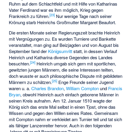
Ruhm auf dem Schlachtfeld und mit Hilfe von Katharinas
Vater Ferdinand war es ihm möglich, Krieg gegen
[
23
]
Frankreich zu führen.
Nur wenige Tage nach seiner
Krönung starb Heinrichs Großmutter Margaret Beaufort.
Die ersten Monate seiner Regierungszeit brachte Heinrich
mit Vergnügungen zu. Es wurden Turniere und Bankette
veranstaltet, man ging auf Beizjagden und von August bis
September fand der
Königsumritt
statt, in dessen Verlauf
Heinrich und Katharina diverse Gegenden des Landes
[
24
]
besuchten.
Heinrich umgab sich gern mit sportlichen,
gewitzten jungen Männern, die seine Interessen teilten,
doch wusste er auch philosophische Dispute mit gebildeten
[
25
]
Männern zu schätzen.
Enge Freunde seiner Jugend
waren u. a.
Charles Brandon
,
William Compton
und
Francis
Bryan
, obwohl Heinrich auch einfach geborene Männer in
seinen Kreis aufnahm. Am 12. Januar 1510 wagte der
König sich das erste Mal selbst in einen Tjost, ohne das
Wissen und gegen den Willen seines Rates. Gemeinsam
mit Compton nahm er verkleidet am Turnier teil und tat sich
als fähiger Lanzenreiter hervor. Auch in den folgenden
Jahren ritt er mit Begeisterung Tjosten.