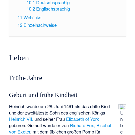
10.1
Deutschsprachig
10.2
Englischsprachig
11
Weblinks
12
Einzelnachweise
Leben
Frühe Jahre
Geburt und frühe Kindheit
Heinrich wurde am 28. Juni 1491 als das dritte Kind
und der zweitälteste Sohn des englischen Königs
U
Heinrich VII.
und seiner Frau
Elizabeth of York
n
geboren. Getauft wurde er von
Richard Fox, Bischof
b
von Exeter
, mit dem üblichen großen Pomp für
e