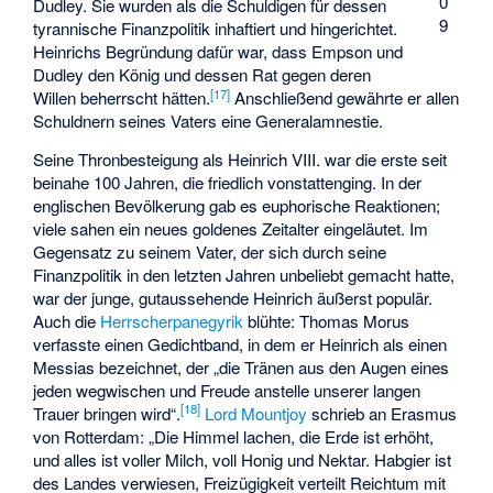
0
Dudley. Sie wurden als die Schuldigen für dessen
9
tyrannische Finanzpolitik inhaftiert und hingerichtet.
Heinrichs Begründung dafür war, dass Empson und
Dudley den König und dessen Rat gegen deren
[
17
]
Willen beherrscht hätten.
Anschließend gewährte er allen
Schuldnern seines Vaters eine Generalamnestie.
Seine Thronbesteigung als Heinrich VIII. war die erste seit
beinahe 100 Jahren, die friedlich vonstattenging. In der
englischen Bevölkerung gab es euphorische Reaktionen;
viele sahen ein neues goldenes Zeitalter eingeläutet. Im
Gegensatz zu seinem Vater, der sich durch seine
Finanzpolitik in den letzten Jahren unbeliebt gemacht hatte,
war der junge, gutaussehende Heinrich äußerst populär.
Auch die
Herrscherpanegyrik
blühte: Thomas Morus
verfasste einen Gedichtband, in dem er Heinrich als einen
Messias bezeichnet, der „die Tränen aus den Augen eines
jeden wegwischen und Freude anstelle unserer langen
[
18
]
Trauer bringen wird“.
Lord Mountjoy
schrieb an Erasmus
von Rotterdam: „Die Himmel lachen, die Erde ist erhöht,
und alles ist voller Milch, voll Honig und Nektar. Habgier ist
des Landes verwiesen, Freizügigkeit verteilt Reichtum mit