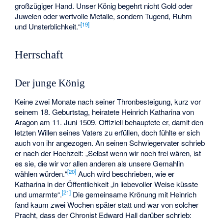
großzügiger Hand. Unser König begehrt nicht Gold oder
Juwelen oder wertvolle Metalle, sondern Tugend, Ruhm
[
19
]
und Unsterblichkeit.“
Herrschaft
Der junge König
Keine zwei Monate nach seiner Thronbesteigung, kurz vor
seinem 18. Geburtstag, heiratete Heinrich Katharina von
Aragon am 11. Juni 1509. Offiziell behauptete er, damit den
letzten Willen seines Vaters zu erfüllen, doch fühlte er sich
auch von ihr angezogen. An seinen Schwiegervater schrieb
er nach der Hochzeit: „Selbst wenn wir noch frei wären, ist
es sie, die wir vor allen anderen als unsere Gemahlin
[
20
]
wählen würden.“
Auch wird beschrieben, wie er
Katharina in der Öffentlichkeit „in liebevoller Weise küsste
[
21
]
und umarmte“.
Die gemeinsame Krönung mit Heinrich
fand kaum zwei Wochen später statt und war von solcher
Pracht, dass der Chronist Edward Hall darüber schrieb: