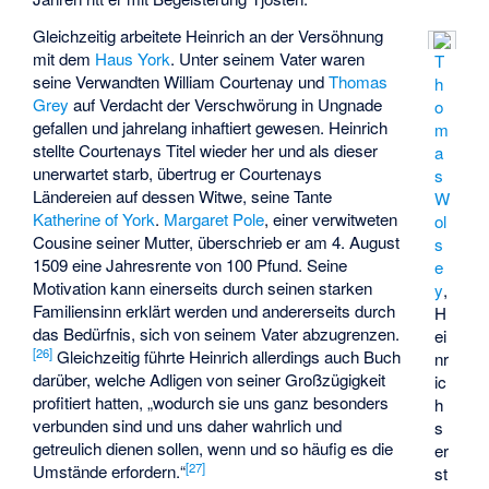
Gleichzeitig arbeitete Heinrich an der Versöhnung
mit dem
Haus York
. Unter seinem Vater waren
T
seine Verwandten William Courtenay und
Thomas
h
Grey
auf Verdacht der Verschwörung in Ungnade
o
gefallen und jahrelang inhaftiert gewesen. Heinrich
m
stellte Courtenays Titel wieder her und als dieser
a
unerwartet starb, übertrug er Courtenays
s
Ländereien auf dessen Witwe, seine Tante
W
Katherine of York
.
Margaret Pole
, einer verwitweten
ol
Cousine seiner Mutter, überschrieb er am 4. August
s
1509 eine Jahresrente von 100 Pfund. Seine
e
Motivation kann einerseits durch seinen starken
y
,
Familiensinn erklärt werden und andererseits durch
H
das Bedürfnis, sich von seinem Vater abzugrenzen.
ei
[
26
]
Gleichzeitig führte Heinrich allerdings auch Buch
nr
darüber, welche Adligen von seiner Großzügigkeit
ic
profitiert hatten, „wodurch sie uns ganz besonders
h
verbunden sind und uns daher wahrlich und
s
getreulich dienen sollen, wenn und so häufig es die
er
[
27
]
Umstände erfordern.“
st