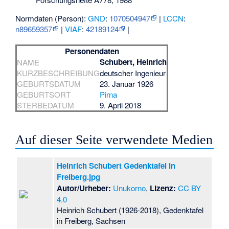
Normdaten (Person):
GND
:
1070504947
|
LCCN
:
n89659357
|
VIAF
:
42189124
|
Personendaten
Schubert, Heinrich
NAME
KURZBESCHREIBUNG
deutscher Ingenieur
GEBURTSDATUM
23. Januar 1926
GEBURTSORT
Pirna
STERBEDATUM
9. April 2018
Auf dieser Seite verwendete Medien
Heinrich Schubert Gedenktafel in
Freiberg.jpg
Autor/Urheber:
Unukorno
,
Lizenz:
CC BY
4.0
Heinrich Schubert (1926-2018), Gedenktafel
in Freiberg, Sachsen