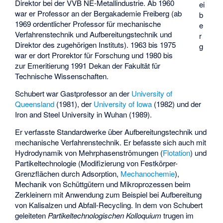
Direktor bei der VVB NE-Metallindustrie. Ab 1960
ei
war er Professor an der Bergakademie Freiberg (ab
b
1969 ordentlicher Professor für mechanische
e
Verfahrenstechnik und Aufbereitungstechnik und
r
Direktor des zugehörigen Instituts). 1963 bis 1975
g
war er dort Prorektor für Forschung und 1980 bis
zur Emeritierung 1991 Dekan der Fakultät für
Technische Wissenschaften.
Schubert war Gastprofessor an der
University of
Queensland
(1981), der
University of Iowa
(1982) und der
Iron and Steel University in Wuhan (1989).
Er verfasste Standardwerke über Aufbereitungstechnik und
mechanische Verfahrenstechnik. Er befasste sich auch mit
Hydrodynamik von Mehrphasenströmungen (
Flotation
) und
Partikeltechnologie (Modifizierung von Festkörper-
Grenzflächen durch Adsorption,
Mechanochemie
),
Mechanik von Schüttgütern und Mikroprozessen beim
Zerkleinern mit Anwendung zum Beispiel bei Aufbereitung
von Kalisalzen und Abfall-Recycling. In dem von Schubert
geleiteten
Partikeltechnologischen Kolloquium
trugen im