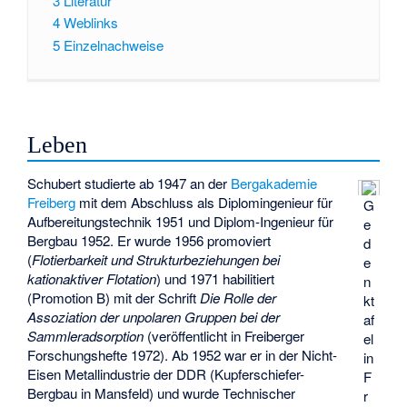
3
Literatur
4
Weblinks
5
Einzelnachweise
Leben
Schubert studierte ab 1947 an der
Bergakademie
Freiberg
mit dem Abschluss als Diplomingenieur für
G
Aufbereitungstechnik 1951 und Diplom-Ingenieur für
e
Bergbau 1952. Er wurde 1956 promoviert
d
(
Flotierbarkeit und Strukturbeziehungen bei
e
kationaktiver Flotation
) und 1971 habilitiert
n
(Promotion B) mit der Schrift
Die Rolle der
kt
Assoziation der unpolaren Gruppen bei der
af
Sammleradsorption
(veröffentlicht in Freiberger
el
Forschungshefte 1972). Ab 1952 war er in der Nicht-
in
Eisen Metallindustrie der DDR (Kupferschiefer-
F
Bergbau in Mansfeld) und wurde Technischer
r