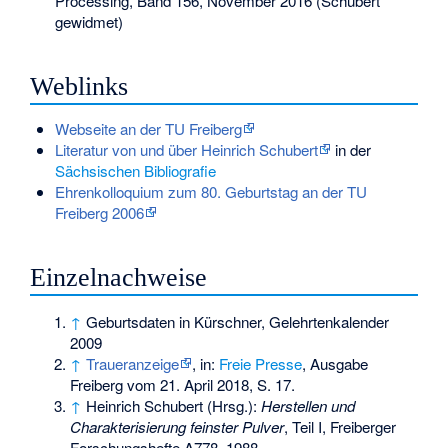
Processing, Band 156, November 2016 (Schubert
gewidmet)
Weblinks
Webseite an der TU Freiberg
Literatur von und über Heinrich Schubert
in der
Sächsischen Bibliografie
Ehrenkolloquium zum 80. Geburtstag an der TU
Freiberg 2006
Einzelnachweise
↑
Geburtsdaten in Kürschner, Gelehrtenkalender
2009
↑
Traueranzeige
, in:
Freie Presse
, Ausgabe
Freiberg vom 21. April 2018, S. 17.
↑
Heinrich Schubert (Hrsg.):
Herstellen und
Charakterisierung feinster Pulver
, Teil I, Freiberger
Forschungshefte A778, 1988