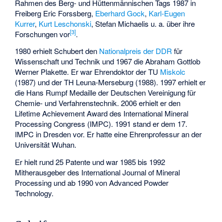
Rahmen des Berg- und Hüttenmännischen Tags 1987 in
Freiberg Eric Forssberg,
Eberhard Gock
,
Karl-Eugen
Kurrer
,
Kurt Leschonski
, Stefan Michaelis u. a. über ihre
[3]
Forschungen vor
.
1980 erhielt Schubert den
Nationalpreis der DDR
für
Wissenschaft und Technik und 1967 die Abraham Gottlob
Werner Plakette. Er war Ehrendoktor der TU
Miskolc
(1987) und der TH Leuna-Merseburg (1988). 1997 erhielt er
die Hans Rumpf Medaille der Deutschen Vereinigung für
Chemie- und Verfahrenstechnik. 2006 erhielt er den
Lifetime Achievement Award des International Mineral
Processing Congress (IMPC). 1991 stand er dem 17.
IMPC in Dresden vor. Er hatte eine Ehrenprofessur an der
Universität Wuhan.
Er hielt rund 25 Patente und war 1985 bis 1992
Mitherausgeber des International Journal of Mineral
Processing und ab 1990 von Advanced Powder
Technology.