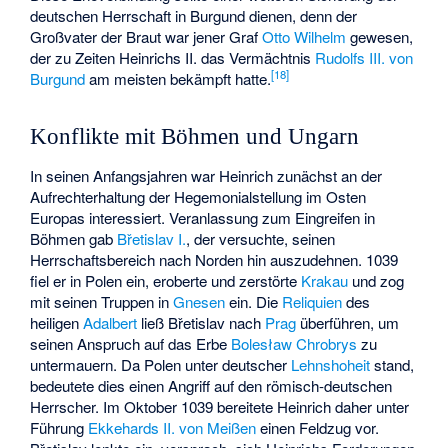
deutschen Herrschaft in Burgund dienen, denn der
Großvater der Braut war jener Graf
Otto Wilhelm
gewesen,
der zu Zeiten Heinrichs II. das Vermächtnis
Rudolfs III. von
[
18
]
Burgund
am meisten bekämpft hatte.
Konflikte mit Böhmen und Ungarn
In seinen Anfangsjahren war Heinrich zunächst an der
Aufrechterhaltung der Hegemonialstellung im Osten
Europas interessiert. Veranlassung zum Eingreifen in
Böhmen gab
Břetislav I.
, der versuchte, seinen
Herrschaftsbereich nach Norden hin auszudehnen. 1039
fiel er in Polen ein, eroberte und zerstörte
Krakau
und zog
mit seinen Truppen in
Gnesen
ein. Die
Reliquien
des
heiligen
Adalbert
ließ Břetislav nach
Prag
überführen, um
seinen Anspruch auf das Erbe
Bolesław Chrobrys
zu
untermauern. Da Polen unter deutscher
Lehnshoheit
stand,
bedeutete dies einen Angriff auf den römisch-deutschen
Herrscher. Im Oktober 1039 bereitete Heinrich daher unter
Führung
Ekkehards II. von Meißen
einen Feldzug vor.