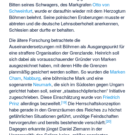
Bitten seines Schwagers, des Markgrafen
Otto von
Schweinfurt
, wurde er daraufhin wieder mit dem Herzogtum
Böhmen belehnt. Seine polnischen Eroberungen musste er
abtreten und die deutsche Lehnsoberhoheit anerkennen,
Schlesien aber durfte er behalten.
Die ältere Forschung betrachtete die
Auseinandersetzungen mit Böhmen als Ausgangspunkt für
eine straffere Organisation der Grenzlande. Heinrich soll
sich dabei als vorausschauender Gründer von Marken
ausgezeichnet haben, mit deren Hilfe die Grenzen
planmäßig gesichert werden sollten. So wurden die
Marken
Cham
,
Nabburg
, eine böhmische Mark und eine
sogenannte
Neumark
, die sich im Südosten gegen Ungarn
gerichtet haben soll, seiner „staatsschöpferischen“ Initiative
zugeschrieben. Diese Einschätzung wurde von
Friedrich
[
19
]
Prinz
allerdings bezweifelt.
Die Herrschaftskonzeption
habe gerade in den Grenzräumen des Reiches zu höchst
gefährlichen Situationen geführt, unnötige Feindschaften
[
20
]
hervorgerufen und bereits bestehende verschärft.
Dagegen erkannte jüngst Daniel Ziemann in der
Ungarnpolitik des Saliers keine „größer angelegten