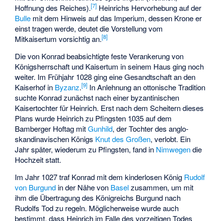
[
7
]
Hoffnung des Reiches).
Heinrichs Hervorhebung auf der
Bulle
mit dem Hinweis auf das Imperium, dessen Krone er
einst tragen werde, deutet die Vorstellung vom
[
8
]
Mitkaisertum vorsichtig an.
Die von Konrad beabsichtigte feste Verankerung von
Königsherrschaft und Kaisertum in seinem Haus ging noch
weiter. Im Frühjahr 1028 ging eine Gesandtschaft an den
[
9
]
Kaiserhof in
Byzanz
.
In Anlehnung an ottonische Tradition
suchte Konrad zunächst nach einer byzantinischen
Kaisertochter für Heinrich. Erst nach dem Scheitern dieses
Plans wurde Heinrich zu Pfingsten 1035 auf dem
Bamberger Hoftag mit
Gunhild
, der Tochter des
anglo-
skandinavischen
Königs
Knut des Großen
, verlobt. Ein
Jahr später, wiederum zu Pfingsten, fand in
Nimwegen
die
Hochzeit statt.
Im Jahr 1027 traf Konrad mit dem kinderlosen König
Rudolf
von Burgund
in der Nähe von
Basel
zusammen, um mit
ihm die Übertragung des Königreichs Burgund nach
Rudolfs Tod zu regeln. Möglicherweise wurde auch
bestimmt, dass Heinrich im Falle des vorzeitigen Todes