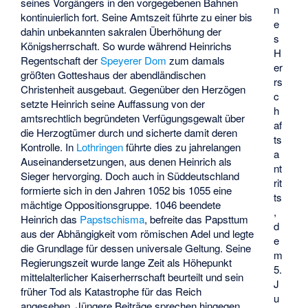
seines Vorgängers in den vorgegebenen Bahnen
n
kontinuierlich fort. Seine Amtszeit führte zu einer bis
e
dahin unbekannten sakralen Überhöhung der
s
Königsherrschaft. So wurde während Heinrichs
H
Regentschaft der
Speyerer Dom
zum damals
er
größten Gotteshaus der abendländischen
rs
Christenheit ausgebaut. Gegenüber den Herzögen
c
setzte Heinrich seine Auffassung von der
h
amtsrechtlich begründeten Verfügungsgewalt über
af
die Herzogtümer durch und sicherte damit deren
ts
Kontrolle. In
Lothringen
führte dies zu jahrelangen
a
Auseinandersetzungen, aus denen Heinrich als
nt
Sieger hervorging. Doch auch in Süddeutschland
rit
formierte sich in den Jahren 1052 bis 1055 eine
ts
mächtige Oppositionsgruppe. 1046 beendete
,
Heinrich das
Papstschisma
, befreite das Papsttum
d
aus der Abhängigkeit vom römischen Adel und legte
e
die Grundlage für dessen universale Geltung. Seine
m
Regierungszeit wurde lange Zeit als Höhepunkt
5.
mittelalterlicher Kaiserherrschaft beurteilt und sein
J
früher Tod als Katastrophe für das Reich
u
angesehen. Jüngere Beiträge sprechen hingegen