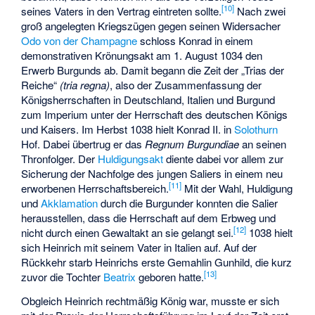
[
10
]
seines Vaters in den Vertrag eintreten sollte.
Nach zwei
groß angelegten Kriegszügen gegen seinen Widersacher
Odo von der Champagne
schloss Konrad in einem
demonstrativen Krönungsakt am 1. August 1034 den
Erwerb Burgunds ab. Damit begann die Zeit der „Trias der
Reiche“
(tria regna)
, also der Zusammenfassung der
Königsherrschaften in Deutschland, Italien und Burgund
zum Imperium unter der Herrschaft des deutschen Königs
und Kaisers. Im Herbst 1038 hielt Konrad II. in
Solothurn
Hof. Dabei übertrug er das
Regnum Burgundiae
an seinen
Thronfolger. Der
Huldigungsakt
diente dabei vor allem zur
Sicherung der Nachfolge des jungen Saliers in einem neu
[
11
]
erworbenen Herrschaftsbereich.
Mit der Wahl, Huldigung
und
Akklamation
durch die Burgunder konnten die Salier
herausstellen, dass die Herrschaft auf dem Erbweg und
[
12
]
nicht durch einen Gewaltakt an sie gelangt sei.
1038 hielt
sich Heinrich mit seinem Vater in Italien auf. Auf der
Rückkehr starb Heinrichs erste Gemahlin Gunhild, die kurz
[
13
]
zuvor die Tochter
Beatrix
geboren hatte.
Obgleich Heinrich rechtmäßig König war, musste er sich