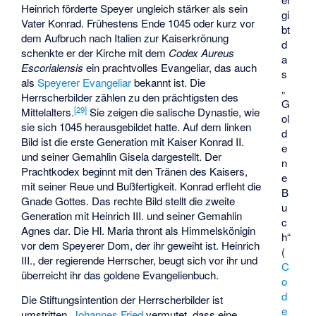
Heinrich förderte Speyer ungleich stärker als sein
gi
Vater Konrad. Frühestens Ende 1045 oder kurz vor
bt
dem Aufbruch nach Italien zur Kaiserkrönung
d
schenkte er der Kirche mit dem
Codex Aureus
a
Escorialensis
ein prachtvolles Evangeliar, das auch
s
als
Speyerer Evangeliar
bekannt ist. Die
„
Herrscherbilder zählen zu den prächtigsten des
G
[
29
]
Mittelalters.
Sie zeigen die salische Dynastie, wie
ol
sie sich 1045 herausgebildet hatte. Auf dem linken
d
Bild ist die erste Generation mit Kaiser Konrad II.
e
und seiner Gemahlin Gisela dargestellt. Der
n
Prachtkodex beginnt mit den Tränen des Kaisers,
e
mit seiner Reue und Bußfertigkeit. Konrad erfleht die
B
Gnade Gottes. Das rechte Bild stellt die zweite
u
Generation mit Heinrich III. und seiner Gemahlin
c
Agnes dar. Die Hl. Maria thront als Himmelskönigin
h“
vor dem Speyerer Dom, der ihr geweiht ist. Heinrich
(
III., der regierende Herrscher, beugt sich vor ihr und
C
überreicht ihr das goldene Evangelienbuch.
o
d
Die Stiftungsintention der Herrscherbilder ist
e
umstritten.
Johannes Fried
vermutet, dass eine