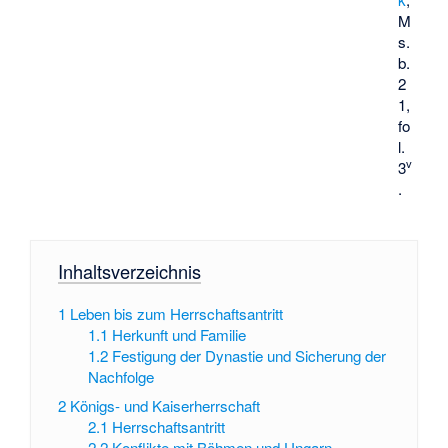
M
s.
b.
2
1,
fo
l.
v
3
.
Inhaltsverzeichnis
1
Leben bis zum Herrschaftsantritt
1.1
Herkunft und Familie
1.2
Festigung der Dynastie und Sicherung der
Nachfolge
2
Königs- und Kaiserherrschaft
2.1
Herrschaftsantritt
2.2
Konflikte mit Böhmen und Ungarn