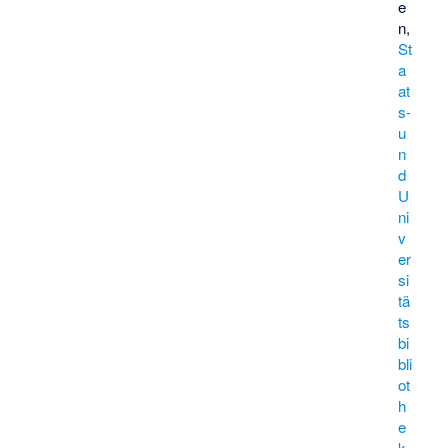
e
n,
St
a
at
s-
u
n
d
U
ni
v
er
si
tä
ts
bi
bli
ot
h
e
k
,