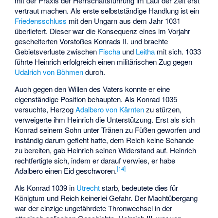
mit der Praxis der Herrschaftsführung im Lauf der Zeit erst
vertraut machen. Als erste selbstständige Handlung ist ein
Friedensschluss
mit den Ungarn aus dem Jahr 1031
überliefert. Dieser war die Konsequenz eines im Vorjahr
gescheiterten Vorstoßes Konrads II. und brachte
Gebietsverluste zwischen
Fischa
und
Leitha
mit sich. 1033
führte Heinrich erfolgreich einen militärischen Zug gegen
Udalrich von Böhmen
durch.
Auch gegen den Willen des Vaters konnte er eine
eigenständige Position behaupten. Als Konrad 1035
versuchte, Herzog
Adalbero von Kärnten
zu stürzen,
verweigerte ihm Heinrich die Unterstützung. Erst als sich
Konrad seinem Sohn unter Tränen zu Füßen geworfen und
inständig darum gefleht hatte, dem Reich keine Schande
zu bereiten, gab Heinrich seinen Widerstand auf. Heinrich
rechtfertigte sich, indem er darauf verwies, er habe
[
14
]
Adalbero einen Eid geschworen.
Als Konrad 1039 in
Utrecht
starb, bedeutete dies für
Königtum und Reich keinerlei Gefahr. Der Machtübergang
war der einzige ungefährdete Thronwechsel in der