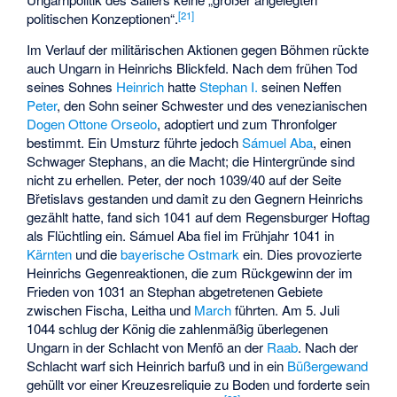
[
21
]
politischen Konzeptionen“.
Im Verlauf der militärischen Aktionen gegen Böhmen rückte
auch Ungarn in Heinrichs Blickfeld. Nach dem frühen Tod
seines Sohnes
Heinrich
hatte
Stephan I.
seinen Neffen
Peter
, den Sohn seiner Schwester und des venezianischen
Dogen
Ottone Orseolo
, adoptiert und zum Thronfolger
bestimmt. Ein Umsturz führte jedoch
Sámuel Aba
, einen
Schwager Stephans, an die Macht; die Hintergründe sind
nicht zu erhellen. Peter, der noch 1039/40 auf der Seite
Břetislavs gestanden und damit zu den Gegnern Heinrichs
gezählt hatte, fand sich 1041 auf dem Regensburger Hoftag
als Flüchtling ein. Sámuel Aba fiel im Frühjahr 1041 in
Kärnten
und die
bayerische Ostmark
ein. Dies provozierte
Heinrichs Gegenreaktionen, die zum Rückgewinn der im
Frieden von 1031 an Stephan abgetretenen Gebiete
zwischen Fischa, Leitha und
March
führten. Am 5. Juli
1044 schlug der König die zahlenmäßig überlegenen
Ungarn in der
Schlacht von Menfö
an der
Raab
. Nach der
Schlacht warf sich Heinrich barfuß und in ein
Büßergewand
gehüllt vor einer Kreuzesreliquie zu Boden und forderte sein