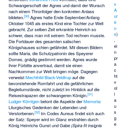
x
Schwangerschaft der Agnes und damit der Wunsch
A
nach einem Thronfolger den konkreten Anlass
ur
[
30
]
bildeten.
Agnes hatte Ende September/Anfang
e
Oktober 1045 als erstes Kind eine Tochter zur Welt
u
gebracht. Zur selben Zeit erkrankte Heinrich so
s
)
schwer, dass man mit seinem Tod rechnen musste.
,
Die Fortdauer des gesamten salischen
ei
Königshauses schien gefährdet. Mit diesen Bildern
n
sollte Maria, die Schutzpatronin des Speyerer
pr
Domes, gnädig gestimmt werden. Agnes wurde
a
ihrer Fürbitte anvertraut, damit sie einen
c
Nachkommen zur Welt bringen möge. Dagegen
ht
verweist
Mechthild Black-Veldtrup
auf die
v
bevorstehende Romfahrt und die gefährlichen
ol
Begleitumstände, nicht zuletzt im Hinblick auf die
l
[
31
]
Reisestrapazen der schwangeren Königin.
a
Ludger Körntgen
betont die Aspekte der
Memoria
:
u
Liturgisches Gedenken der Lebenden und
s
[
32
]
Verstorbenen.
Im Codex Aureus findet sich auch
g
der Satz: Speyer wird im Glanz erstrahlen durch
e
König Heinrichs Gunst und Gabe
(Spira fit insignis