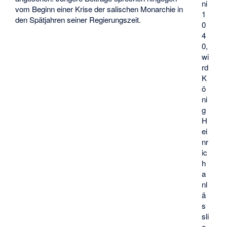
ni
vom Beginn einer Krise der salischen Monarchie in
1
den Spätjahren seiner Regierungszeit.
0
4
0,
wi
rd
K
ö
ni
g
H
ei
nr
ic
h
a
nl
ä
s
sli
c