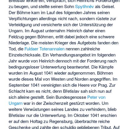
Břetislav lenkte ein, versprach, sich Heinrichs Forderungen
zu beugen, und stellte seinen Sohn
Spytihněv
als Geisel.
Der Böhme kam im Lauf des folgenden Jahres seinen
Verpflichtungen allerdings nicht nach, sondern rüstete zur
Verteidigung und versicherte sich der Unterstützung der
Ungarn. Im August unternahm Heinrich daher einen
Feldzug gegen Böhmen, erlitt dabei jedoch
eine schwere
Niederlage
. Die meisten Krieger des Aufgebots fanden den
Tod, die
Fuldaer Totenannalen
nennen zahlreiche
Einzelschicksale. Ein Verhandlungsangebot im folgenden
Jahr wurde von Heinrich dennoch mit der Forderung nach
bedingungsloser Unterwerfung beantwortet. Die Kämpfe
wurden im August 1041 wieder aufgenommen. Böhmen
wurde dieses Mal von Westen und Norden angegriffen. Im
September 1041 vereinigten sich die Heere vor Prag. Zur
Schlacht kam es nicht, denn Břetislav sah sich nun auf
sich alleine gestellt. Sein Bundesgenosse
Peter von
Ungarn
war in der Zwischenzeit gestürzt worden. Um
weitere Verwüstungen seines Landes zu verhindern, blieb
Břetislav nur die Unterwerfung. Im Oktober 1041 erschien
er auf dem Hoftag zu Regensburg, überbrachte reiche
Geschenke und zahlte den schuldig gebliebenen Tribut. Auf