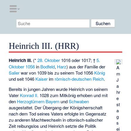
Heinrich III. (HRR)
Heinrich III.
(*
28. Oktober
1016 oder 1017; †
5.
Oktober
1056
in
Bodfeld
,
Harz
) aus der Familie der
A
Salier
war von 1039 bis zu seinem Tod 1056
König
m
und seit 1046
Kaiser
im
römisch-deutschen Reich
.
J
a
Bereits in jungen Jahren wurde Heinrich von seinem
hr
Vater
Konrad II.
1028 zum Mitkönig erhoben und mit
e
den
Herzogtümern
Bayern
und
Schwaben
st
ausgestattet. Der Übergang der Königsherrschaft
a
nach dem Tod seines Vaters erfolgte im Gegensatz
g
zu anderen Machtwechseln in ottonisch-salischer
s
Zeit reibungslos und Heinrich setzte die Politik
ei