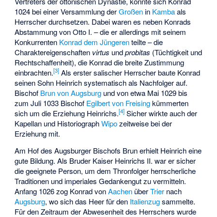
Vertreters der ottonischen Dynastie, konnte sich Konrad
1024 bei einer Versammlung der
Großen
in
Kamba
als
Herrscher durchsetzen. Dabei waren es neben Konrads
Abstammung von Otto I. – die er allerdings mit seinem
Konkurrenten
Konrad dem Jüngeren
teilte – die
Charaktereigenschaften
virtus
und
probitas
(Tüchtigkeit und
Rechtschaffenheit), die Konrad die breite Zustimmung
[
3
]
einbrachten.
Als erster salischer Herrscher baute Konrad
seinen Sohn Heinrich systematisch als Nachfolger auf.
Bischof
Brun von Augsburg
und von etwa Mai 1029 bis
zum Juli 1033 Bischof
Egilbert von Freising
kümmerten
[
4
]
sich um die Erziehung Heinrichs.
Sicher wirkte auch der
Kapellan und Historiograph
Wipo
zeitweise bei der
Erziehung mit.
Am Hof des Augsburger Bischofs Brun erhielt Heinrich eine
gute Bildung. Als Bruder Kaiser Heinrichs II. war er sicher
die geeignete Person, um dem Thronfolger herrscherliche
Traditionen und imperiales Gedankengut zu vermitteln.
Anfang 1026 zog Konrad von
Aachen
über
Trier
nach
Augsburg
, wo sich das Heer für den
Italienzug
sammelte.
Für den Zeitraum der Abwesenheit des Herrschers wurde