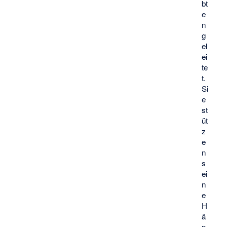
bt
e
n
g
el
ei
te
t.
Si
e
st
üt
z
e
n
s
ei
n
e
H
ä
n