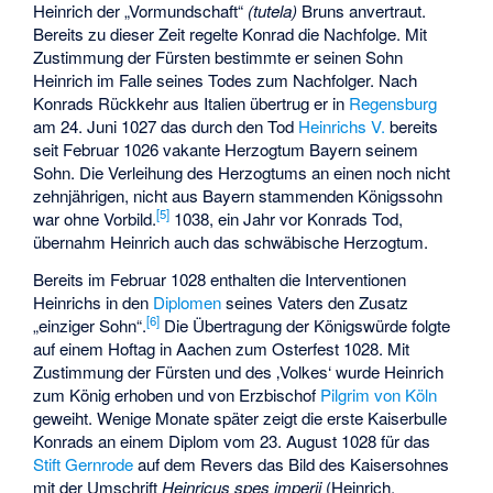
Heinrich der „Vormundschaft“
(tutela)
Bruns anvertraut.
Bereits zu dieser Zeit regelte Konrad die Nachfolge. Mit
Zustimmung der Fürsten bestimmte er seinen Sohn
Heinrich im Falle seines Todes zum Nachfolger. Nach
Konrads Rückkehr aus Italien übertrug er in
Regensburg
am 24. Juni 1027 das durch den Tod
Heinrichs V.
bereits
seit Februar 1026 vakante Herzogtum Bayern seinem
Sohn. Die Verleihung des Herzogtums an einen noch nicht
zehnjährigen, nicht aus Bayern stammenden Königssohn
[
5
]
war ohne Vorbild.
1038, ein Jahr vor Konrads Tod,
übernahm Heinrich auch das schwäbische Herzogtum.
Bereits im Februar 1028 enthalten die Interventionen
Heinrichs in den
Diplomen
seines Vaters den Zusatz
[
6
]
„einziger Sohn“.
Die Übertragung der Königswürde folgte
auf einem Hoftag in Aachen zum Osterfest 1028. Mit
Zustimmung der Fürsten und des ‚Volkes‘ wurde Heinrich
zum König erhoben und von Erzbischof
Pilgrim von Köln
geweiht. Wenige Monate später zeigt die erste Kaiserbulle
Konrads an einem Diplom vom 23. August 1028 für das
Stift Gernrode
auf dem Revers das Bild des Kaisersohnes
mit der Umschrift
Heinricus spes imperii
(Heinrich,