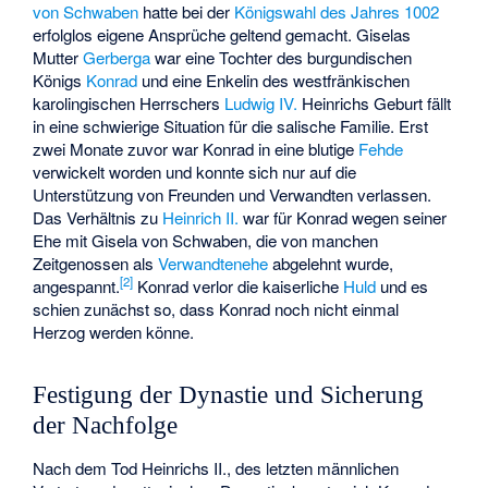
von Schwaben
hatte bei der
Königswahl des Jahres 1002
erfolglos eigene Ansprüche geltend gemacht. Giselas
Mutter
Gerberga
war eine Tochter des burgundischen
Königs
Konrad
und eine Enkelin des westfränkischen
karolingischen Herrschers
Ludwig IV.
Heinrichs Geburt fällt
in eine schwierige Situation für die salische Familie. Erst
zwei Monate zuvor war Konrad in eine blutige
Fehde
verwickelt worden und konnte sich nur auf die
Unterstützung von Freunden und Verwandten verlassen.
Das Verhältnis zu
Heinrich II.
war für Konrad wegen seiner
Ehe mit Gisela von Schwaben, die von manchen
Zeitgenossen als
Verwandtenehe
abgelehnt wurde,
[
2
]
angespannt.
Konrad verlor die kaiserliche
Huld
und es
schien zunächst so, dass Konrad noch nicht einmal
Herzog werden könne.
Festigung der Dynastie und Sicherung
der Nachfolge
Nach dem Tod Heinrichs II., des letzten männlichen