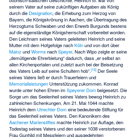
ottonisch-salischen Geschichte. Heinrich III. war von
seinem Vater auf seine zukünftigen Aufgaben als König
durch die
Designation
, die Erhebung zum Herzog von
Bayern, die Königskrönung in Aachen, die Übertragung des
Herzogtums Schwaben und den Erwerb Burgunds bestens
auf die eigenständige Königsherrschaft vorbereitet worden.
Den Leichnam seines Vaters geleiteten Heinrich und seine
Mutter mit dem Hofgefolge nach
Köln
und von dort über
Mainz
und
Worms
nach
Speyer
. Nach Wipo zeigte er seine
„demütigende Ehrerbietung“ dadurch, dass „er selbst an
allen Kirchenportalen und zuletzt auch bei der Beisetzung
[
15
]
des Vaters Leib auf seine Schultern hob“.
Der Seele
seines Vaters ließ er durch Trauerfeiern und
Memorialleistungen
Unterstützung zukommen. Konrad
wurde unter hohen Ehren im
Speyerer Dom
beigesetzt. Die
Sorge um das Seelenheil seines Vaters bewog Heinrich zu
zahlreichen Schenkungen. Am 21. Mai 1044 machte
Heinrich dem
Utrechter Dom
eine bedeutende Stiftung für
das Seelenheil seines Vaters. Den Kanonikern des
Aachener Marienstiftes
machte Heinrich zur Auflage, den
Todestag seines Vaters und den seiner 1038 verstorbenen
Frau Gunhild mit Messfeiern und ausgedehnten