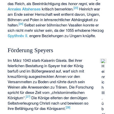
das Reich, als Beeinträchtigung des
honor regni
, wie die
[
23
]
Annales Altahenses
kritisch bemerkten.
Heinrich war
am Ende seiner Herrschaft weit entfernt davon, Ungarn,
Böhmen und Polen in lehnsrechtlicher Abhängigkeit zu
[
24
]
halten.
Selbst seiner böhmischen Vasallen konnte er
sich nicht mehr sicher sein, da der 1055 erhobene Herzog
Spytihněv II.
engere Beziehungen zu Ungarn knüpfte.
Förderung Speyers
Im März 1043 starb Kaiserin Gisela. Bei ihrer
feierlichen Bestattung in Speyer trat der König
H
barfuß und im Büßergewand auf, warf sich mit
ei
kreuzförmig ausgestreckten Armen vor den
nr
Versammelten zu Boden und rührte durch sein
ic
Weinen alle Anwesenden zu Tränen. Die Forschung
h
spricht für diese Zeit vom „christomimetischen
III
[
27
]
Königtum“.
Die Könige eiferten der demütigen
.
Selbstverleugnung Christi nach und bewiesen so
ü
[
28
]
ihre Befähigung für das Königsamt.
b
er