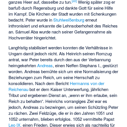
[
22
]
ganzes Heer auf, dasselbe zu tun.
Wenig später zog er
barfuß durch Regensburg und dankte Gott für seine Hilfe
im Kampf. Die Kirchen der Stadt wurden mit Schenkungen
bedacht. Peter wurde in
Stuhlweißenburg
erneut
inthronisiert und erkannte die Lehnsoberhoheit des Reiches
an. Sámuel Aba wurde nach seiner Gefangennahme als
Hochverräter hingerichtet.
Langfristig stabilisiert werden konnten die Verhältnisse in
Ungarn damit jedoch nicht. Als Heinrich seinen Romzug
antrat, war Peter bereits durch den aus der Verbannung
heimgekehrten
Andreas
, einen Neffen Stephans I., gestürzt
worden. Andreas bemühte sich um eine Normalisierung der
Beziehungen zum Reich, um seine Herrschaft zu
konsolidieren. Nach dem Bericht
Hermanns von der
Reichenau
bot er dem Kaiser Unterwerfung, jährlichen
Tribut und ergebenen Dienst an, „wenn er ihm erlaube, sein
Reich zu behalten“. Heinrichs vorrangiges Ziel war es
jedoch, Andreas zu bezwingen, um seinen Schützling Peter
zu rächen. Zwei Feldzüge, die er in den Jahren 1051 und
1052 unternahm, blieben erfolglos. 1052 vermittelte Papst
Leo IX.
einen Frieden. Dieser erwies sich als nachteilig für