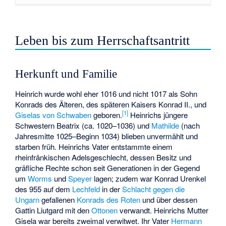
Leben bis zum Herrschaftsantritt
Herkunft und Familie
Heinrich wurde wohl eher 1016 und nicht 1017 als Sohn
Konrads des Älteren, des späteren Kaisers Konrad II., und
[
1
]
Giselas von Schwaben
geboren.
Heinrichs jüngere
Schwestern Beatrix (ca. 1020–1036) und
Mathilde
(nach
Jahresmitte 1025–Beginn 1034) blieben unvermählt und
starben früh. Heinrichs Vater entstammte einem
rheinfränkischen Adelsgeschlecht, dessen Besitz und
gräfliche Rechte schon seit Generationen in der Gegend
um
Worms
und
Speyer
lagen; zudem war Konrad Urenkel
des 955 auf dem
Lechfeld
in der
Schlacht gegen die
Ungarn
gefallenen
Konrads des Roten
und über dessen
Gattin Liutgard mit den
Ottonen
verwandt. Heinrichs Mutter
Gisela war bereits zweimal verwitwet. Ihr Vater
Hermann