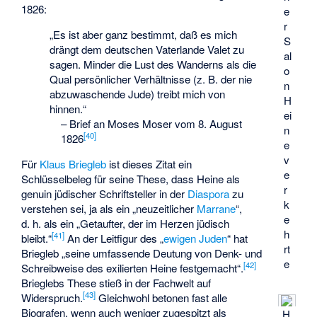
1826:
e
r
„Es ist aber ganz bestimmt, daß es mich
S
drängt dem deutschen Vaterlande Valet zu
al
sagen. Minder die Lust des Wanderns als die
o
Qual persönlicher Verhältnisse (z. B. der nie
n
abzuwaschende Jude) treibt mich von
H
hinnen.“
ei
–
Brief an
Moses Moser
vom 8. August
n
[
40
]
1826
e
v
Für
Klaus Briegleb
ist dieses Zitat ein
e
Schlüsselbeleg für seine These, dass Heine als
r
genuin jüdischer Schriftsteller in der
Diaspora
zu
k
verstehen sei, ja als ein „neuzeitlicher
Marrane
“,
e
d. h. als ein „Getaufter, der im Herzen jüdisch
h
[
41
]
bleibt.“
An der Leitfigur des „
ewigen Juden
“ hat
rt
Briegleb „seine umfassende Deutung von Denk- und
e
[
42
]
Schreibweise des exilierten Heine festgemacht“.
Brieglebs These stieß in der Fachwelt auf
[
43
]
Widerspruch.
Gleichwohl betonen fast alle
Biografen, wenn auch weniger zugespitzt als
H