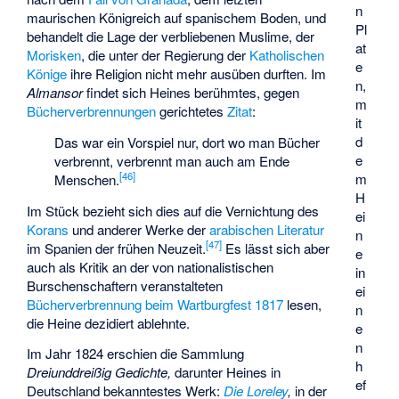
n
maurischen Königreich auf spanischem Boden, und
Pl
behandelt die Lage der verbliebenen Muslime, der
at
Morisken
, die unter der Regierung der
Katholischen
e
Könige
ihre Religion nicht mehr ausüben durften. Im
n,
Almansor
findet sich Heines berühmtes, gegen
m
Bücherverbrennungen
gerichtetes
Zitat
:
it
d
Das war ein Vorspiel nur, dort wo man Bücher
e
verbrennt, verbrennt man auch am Ende
[
46
]
m
Menschen.
H
Im Stück bezieht sich dies auf die Vernichtung des
ei
Korans
und anderer Werke der
arabischen Literatur
n
[
47
]
im Spanien der frühen Neuzeit.
Es lässt sich aber
e
auch als Kritik an der von nationalistischen
in
Burschenschaftern veranstalteten
ei
Bücherverbrennung beim Wartburgfest 1817
lesen,
n
die Heine dezidiert ablehnte.
e
n
Im Jahr 1824 erschien die Sammlung
h
Dreiunddreißig Gedichte,
darunter Heines in
ef
Deutschland bekanntestes Werk:
Die Loreley
,
in der