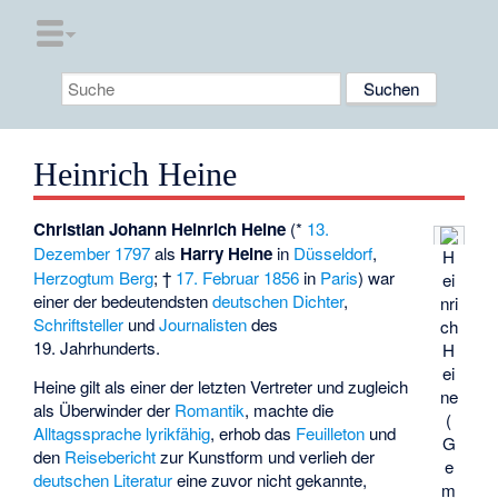
Heinrich Heine
Christian Johann Heinrich Heine
(*
13.
Dezember
1797
als
Harry Heine
in
Düsseldorf
,
H
Herzogtum Berg
; †
17. Februar
1856
in
Paris
) war
ei
einer der bedeutendsten
deutschen
Dichter
,
nri
Schriftsteller
und
Journalisten
des
ch
19. Jahrhunderts.
H
ei
Heine gilt als einer der letzten Vertreter und zugleich
ne
als Überwinder der
Romantik
, machte die
(
Alltagssprache
lyrikfähig
, erhob das
Feuilleton
und
G
den
Reisebericht
zur Kunstform und verlieh der
e
deutschen Literatur
eine zuvor nicht gekannte,
m