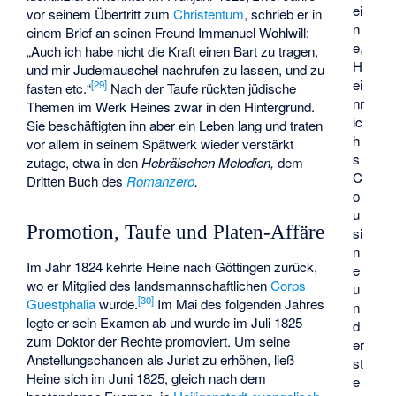
ei
vor seinem Übertritt zum
Christentum
, schrieb er in
n
einem Brief an seinen Freund Immanuel Wohlwill:
e,
„Auch ich habe nicht die Kraft einen Bart zu tragen,
H
und mir Judemauschel nachrufen zu lassen, und zu
ei
[
29
]
fasten etc.“
Nach der Taufe rückten jüdische
nr
Themen im Werk Heines zwar in den Hintergrund.
ic
Sie beschäftigten ihn aber ein Leben lang und traten
h
vor allem in seinem Spätwerk wieder verstärkt
s
zutage, etwa in den
Hebräischen Melodien,
dem
C
Dritten Buch des
Romanzero
.
o
u
Promotion, Taufe und Platen-Affäre
si
n
Im Jahr 1824 kehrte Heine nach Göttingen zurück,
e
wo er Mitglied des landsmannschaftlichen
Corps
u
[
30
]
Guestphalia
wurde.
Im Mai des folgenden Jahres
n
legte er sein Examen ab und wurde im Juli 1825
d
zum Doktor der Rechte promoviert. Um seine
er
Anstellungschancen als Jurist zu erhöhen, ließ
st
Heine sich im Juni 1825, gleich nach dem
e