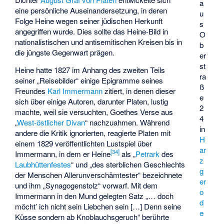
a
eine persönliche Auseinandersetzung, in deren
u
Folge Heine wegen seiner jüdischen Herkunft
s
angegriffen wurde. Dies sollte das Heine-Bild in
O
nationalistischen und antisemitischen Kreisen bis in
b
die jüngste Gegenwart prägen.
er
st
Heine hatte 1827 im Anhang des zweiten Teils
ra
seiner „Reisebilder“ einige Epigramme seines
ß
Freundes
Karl Immermann
zitiert, in denen dieser
e
sich über einige Autoren, darunter Platen, lustig
2
machte, weil sie versuchten, Goethes Verse aus
4
„
West-östlicher Divan
“ nachzuahmen. Während
in
andere die Kritik ignorierten, reagierte Platen mit
H
einem 1829 veröffentlichten Lustspiel über
ar
[
34
]
Immermann, in dem er Heine
als „
Petrark
des
z
Laubhüttenfestes
“ und „des sterblichen Geschlechts
g
der Menschen Allerunverschämtester“ bezeichnete
er
und ihm „Synagogenstolz“ vorwarf. Mit dem
o
Immermann in den Mund gelegten Satz „… doch
d
möcht’ ich nicht sein Liebchen sein […] Denn seine
e
Küsse sondern ab Knoblauchsgeruch“ berührte