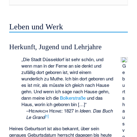
Leben und Werk
Herkunft, Jugend und Lehrjahre
„Die Stadt Düsseldorf ist sehr schön, und
G
wenn man in der Ferne an sie denkt und
e
zufällig dort geboren ist, wird einem
b
wunderlich zu Muthe. Ich bin dort geboren und
u
es ist mir, als müsste ich gleich nach Hause
rt
gehn. Und wenn ich sage nach Hause gehn,
s
dann meine ich die
Bolkerstraße
und das
h
Haus, worin ich geboren bin […]“
a
–
Heinrich Heine
:
1827 in
Ideen. Das Buch
[
1
]
u
Le Grand
s
Heines Geburtsort ist also bekannt, über sein
v
genaues Geburtsdatum herrscht dagegen bis heute
o