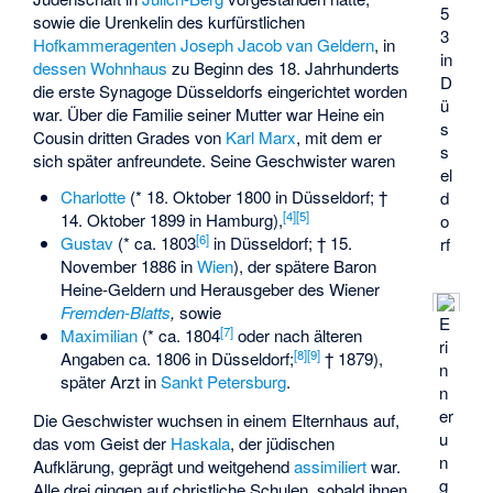
5
sowie die Urenkelin des kurfürstlichen
3
Hofkammeragenten
Joseph Jacob van Geldern
, in
in
dessen Wohnhaus
zu Beginn des 18. Jahrhunderts
D
die
erste Synagoge Düsseldorfs
eingerichtet worden
ü
war. Über die Familie seiner Mutter war Heine ein
s
Cousin dritten Grades von
Karl Marx
, mit dem er
s
sich später anfreundete. Seine Geschwister waren
el
Charlotte
(* 18. Oktober 1800 in Düsseldorf; †
d
[
4
]
[
5
]
14. Oktober 1899 in Hamburg),
o
[
6
]
Gustav
(* ca. 1803
in Düsseldorf; † 15.
rf
November 1886 in
Wien
), der spätere Baron
Heine-Geldern und Herausgeber des Wiener
Fremden-Blatts
,
sowie
E
[
7
]
Maximilian
(* ca. 1804
oder nach älteren
ri
[
8
]
[
9
]
Angaben ca. 1806 in Düsseldorf;
† 1879),
n
später Arzt in
Sankt Petersburg
.
n
er
Die Geschwister wuchsen in einem Elternhaus auf,
u
das vom Geist der
Haskala
, der jüdischen
n
Aufklärung, geprägt und weitgehend
assimiliert
war.
g
Alle drei gingen auf christliche Schulen, sobald ihnen