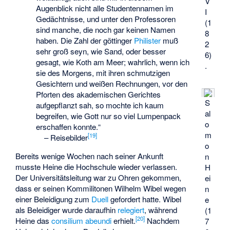
V
Augenblick nicht alle Studentennamen im
I
Gedächtnisse, und unter den Professoren
(1
sind manche, die noch gar keinen Namen
8
haben. Die Zahl der göttinger
Philister
muß
2
sehr groß seyn, wie Sand, oder besser
6)
gesagt, wie Koth am Meer; wahrlich, wenn ich
.
sie des Morgens, mit ihren schmutzigen
Gesichtern und weißen Rechnungen, vor den
Pforten des akademischen Gerichtes
S
aufgepflanzt sah, so mochte ich kaum
al
begreifen, wie Gott nur so viel Lumpenpack
o
erschaffen konnte.“
m
[
19
]
–
Reisebilder
o
Bereits wenige Wochen nach seiner Ankunft
n
musste Heine die Hochschule wieder verlassen.
H
Der Universitätsleitung war zu Ohren gekommen,
ei
dass er seinen Kommilitonen
Wilhelm Wibel
wegen
n
einer Beleidigung zum
Duell
gefordert hatte. Wibel
e
als Beleidiger wurde daraufhin
relegiert
, während
(1
[
20
]
Heine das
consilium abeundi
erhielt.
Nachdem
7