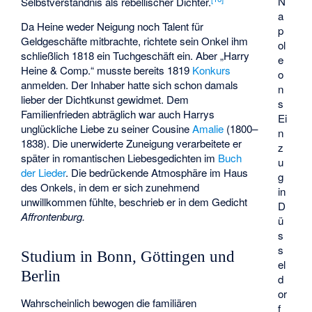
N
Selbstverständnis als rebellischer Dichter.
a
Da Heine weder Neigung noch Talent für
p
Geldgeschäfte mitbrachte, richtete sein Onkel ihm
ol
schließlich 1818 ein Tuchgeschäft ein. Aber „Harry
e
Heine & Comp.“ musste bereits 1819
Konkurs
o
anmelden. Der Inhaber hatte sich schon damals
n
lieber der Dichtkunst gewidmet. Dem
s
Familienfrieden abträglich war auch Harrys
Ei
unglückliche Liebe zu seiner Cousine
Amalie
(1800–
n
1838). Die unerwiderte Zuneigung verarbeitete er
z
später in romantischen Liebesgedichten im
Buch
u
der Lieder
. Die bedrückende Atmosphäre im Haus
g
des Onkels, in dem er sich zunehmend
in
unwillkommen fühlte, beschrieb er in dem Gedicht
D
Affrontenburg.
ü
s
s
Studium in Bonn, Göttingen und
el
Berlin
d
or
Wahrscheinlich bewogen die familiären
f