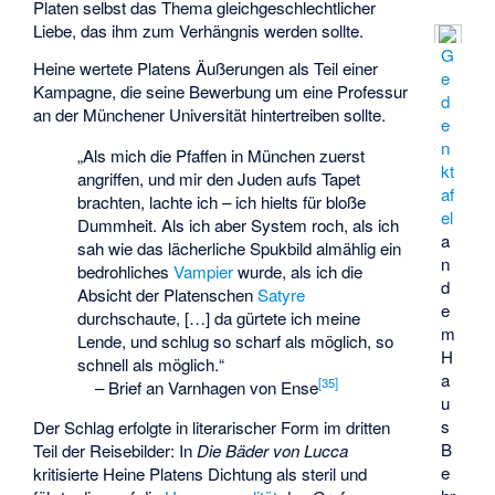
Platen selbst das Thema gleichgeschlechtlicher
Liebe, das ihm zum Verhängnis werden sollte.
G
Heine wertete Platens Äußerungen als Teil einer
e
Kampagne, die seine Bewerbung um eine Professur
d
an der Münchener Universität hintertreiben sollte.
e
n
„Als mich die Pfaffen in München zuerst
kt
angriffen, und mir den Juden aufs Tapet
af
brachten, lachte ich – ich hielts für bloße
el
Dummheit. Als ich aber System roch, als ich
a
sah wie das lächerliche Spukbild almählig ein
n
bedrohliches
Vampier
wurde, als ich die
d
Absicht der Platenschen
Satyre
e
durchschaute, […] da gürtete ich meine
m
Lende, und schlug so scharf als möglich, so
H
schnell als möglich.“
a
[
35
]
–
Brief an Varnhagen von Ense
u
s
Der Schlag erfolgte in literarischer Form im dritten
B
Teil der Reisebilder: In
Die Bäder von Lucca
e
kritisierte Heine Platens Dichtung als steril und