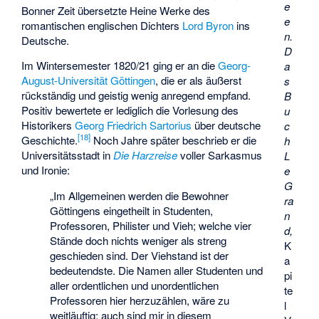
e
Bonner Zeit übersetzte Heine Werke des
e
romantischen englischen Dichters
Lord Byron
ins
n.
Deutsche.
D
Im Wintersemester 1820/21 ging er an die
Georg-
a
August-Universität Göttingen
, die er als äußerst
s
rückständig und geistig wenig anregend empfand.
B
Positiv bewertete er lediglich die Vorlesung des
u
Historikers
Georg Friedrich Sartorius
über deutsche
c
[
18
]
Geschichte.
Noch Jahre später beschrieb er die
h
Universitätsstadt in
Die Harzreise
voller Sarkasmus
L
und Ironie:
e
G
„Im Allgemeinen werden die Bewohner
ra
Göttingens eingetheilt in Studenten,
n
Professoren, Philister und Vieh; welche vier
d,
Stände doch nichts weniger als streng
K
geschieden sind. Der Viehstand ist der
a
bedeutendste. Die Namen aller Studenten und
pi
aller ordentlichen und unordentlichen
te
Professoren hier herzuzählen, wäre zu
l
weitläuftig; auch sind mir in diesem