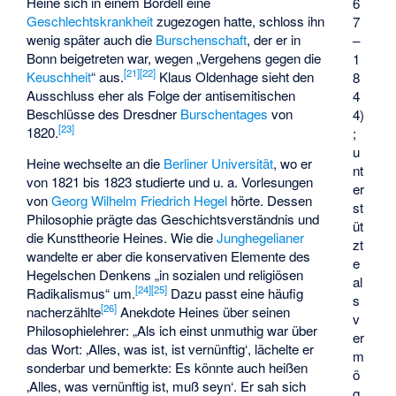
Heine sich in einem Bordell eine
6
Geschlechtskrankheit
zugezogen hatte, schloss ihn
7
wenig später auch die
Burschenschaft
, der er in
–
Bonn beigetreten war, wegen „Vergehens gegen die
1
[
21
]
[
22
]
Keuschheit
“ aus.
Klaus Oldenhage sieht den
8
Ausschluss eher als Folge der antisemitischen
4
Beschlüsse des Dresdner
Burschentages
von
4)
[
23
]
1820.
;
u
Heine wechselte an die
Berliner Universität
, wo er
nt
von 1821 bis 1823 studierte und u. a. Vorlesungen
er
von
Georg Wilhelm Friedrich Hegel
hörte. Dessen
st
Philosophie prägte das Geschichtsverständnis und
üt
die Kunsttheorie Heines. Wie die
Junghegelianer
zt
wandelte er aber die konservativen Elemente des
e
Hegelschen Denkens „in sozialen und religiösen
al
[
24
]
[
25
]
Radikalismus“ um.
Dazu passt eine häufig
s
[
26
]
nacherzählte
Anekdote Heines über seinen
v
Philosophielehrer: „Als ich einst unmuthig war über
er
das Wort: ‚Alles, was ist, ist vernünftig‘, lächelte er
m
sonderbar und bemerkte: Es könnte auch heißen
ö
‚Alles, was vernünftig ist, muß seyn‘. Er sah sich
g