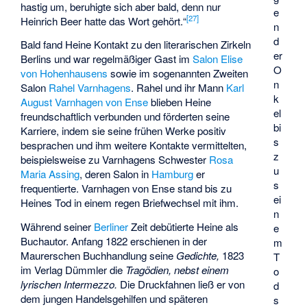
hastig um, beruhigte sich aber bald, denn nur
e
[
27
]
Heinrich Beer hatte das Wort gehört.“
n
d
Bald fand Heine Kontakt zu den literarischen Zirkeln
er
Berlins und war regelmäßiger Gast im
Salon
Elise
O
von Hohenhausens
sowie im sogenannten Zweiten
n
Salon
Rahel Varnhagens
. Rahel und ihr Mann
Karl
k
August Varnhagen von Ense
blieben Heine
el
freundschaftlich verbunden und förderten seine
bi
Karriere, indem sie seine frühen Werke positiv
s
besprachen und ihm weitere Kontakte vermittelten,
z
beispielsweise zu Varnhagens Schwester
Rosa
u
Maria Assing
, deren Salon in
Hamburg
er
s
frequentierte. Varnhagen von Ense stand bis zu
ei
Heines Tod in einem regen Briefwechsel mit ihm.
n
Während seiner
Berliner
Zeit debütierte Heine als
e
Buchautor. Anfang 1822 erschienen in der
m
Maurerschen Buchhandlung seine
Gedichte,
1823
T
im Verlag Dümmler die
Tragödien, nebst einem
o
lyrischen Intermezzo.
Die Druckfahnen ließ er von
d
dem jungen Handelsgehilfen und späteren
s