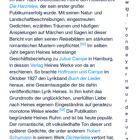
w
Die Harzreise
,
der sein erster großer
ig
Publikumserfolg wurde. Mit seinen Natur- und
I
Landschaftbeschreibungen, eingestreuten
.
Gedichten, erzählten Träumen und häufigen
v
Anspielungen auf Märchen und Sagen ist dieser
o
Bericht von allen seinen
Reisebildern
am stärksten
n
[
52
]
romantischen Mustern verpflichtet.
Im selben
B
Jahr begann Heines lebenslange
a
Geschäftsbeziehung zu
Julius Campe
in Hamburg,
y
in dessen
Verlag
Heines Werke von da an
e
erschienen. So brachte
Hoffmann und Campe
im
r
Oktober 1827 den Lyrikband
Buch der Lieder
n
heraus, eine Gesamtausgabe der bis dahin
w
veröffentlichten Lyrik Heines. In ihm kehrt das
u
Grundmotiv der unglücklichen, unerfüllten Liebe
r
nach Heines eigenem Eingeständnis auf geradezu
d
[
53
]
monotone Weise wieder.
Die Publikation
e
begründete Heines Ruhm und ist bis heute populär.
z
Der romantische, oft volksliedhafte Ton dieser und
u
späterer Gedichte, die unter anderem
Robert
r
Schumann
in seinem Werk
Dichterliebe
vertont hat,
Z