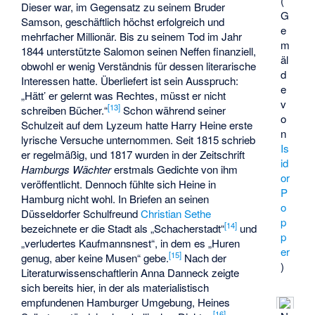
(
Dieser war, im Gegensatz zu seinem Bruder
G
Samson, geschäftlich höchst erfolgreich und
e
mehrfacher Millionär. Bis zu seinem Tod im Jahr
m
1844 unterstützte Salomon seinen Neffen finanziell,
äl
obwohl er wenig Verständnis für dessen literarische
d
Interessen hatte. Überliefert ist sein Ausspruch:
e
„Hätt’ er gelernt was Rechtes, müsst er nicht
v
[
13
]
schreiben Bücher.“
Schon während seiner
o
Schulzeit auf dem Lyzeum hatte Harry Heine erste
n
lyrische Versuche unternommen. Seit 1815 schrieb
Is
er regelmäßig, und 1817 wurden in der Zeitschrift
id
Hamburgs Wächter
erstmals Gedichte von ihm
or
veröffentlicht. Dennoch fühlte sich Heine in
P
Hamburg nicht wohl. In Briefen an seinen
o
Düsseldorfer Schulfreund
Christian Sethe
p
[
14
]
bezeichnete er die Stadt als „Schacherstadt“
und
p
„verludertes Kaufmannsnest“, in dem es „Huren
er
[
15
]
genug, aber keine Musen“ gebe.
Nach der
)
Literaturwissenschaftlerin Anna Danneck zeigte
sich bereits hier, in der als materialistisch
empfundenen Hamburger Umgebung, Heines
[
16
]