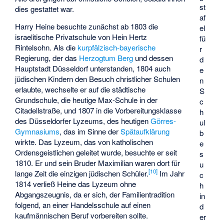
st
dies gestattet war.
af
Harry Heine besuchte zunächst ab 1803 die
el
israelitische Privatschule von Hein Hertz
fü
Rintelsohn. Als die
kurpfälzisch-bayerische
r
Regierung, der das
Herzogtum Berg
und dessen
d
Hauptstadt Düsseldorf unterstanden, 1804 auch
e
jüdischen Kindern den Besuch christlicher Schulen
n
erlaubte, wechselte er auf die städtische
S
Grundschule, die heutige Max-Schule in der
c
Citadellstraße, und 1807 in die Vorbereitungsklasse
h
des Düsseldorfer Lyzeums, des heutigen
Görres-
ul
Gymnasiums
, das im Sinne der
Spätaufklärung
b
wirkte. Das Lyzeum, das von katholischen
e
Ordensgeistlichen geleitet wurde, besuchte er seit
s
1810. Er und sein Bruder Maximilian waren dort für
u
[
10
]
lange Zeit die einzigen jüdischen Schüler.
Im Jahr
c
1814 verließ Heine das Lyzeum ohne
h
Abgangszeugnis, da er sich, der Familientradition
in
folgend, an einer Handelsschule auf einen
d
kaufmännischen Beruf vorbereiten sollte.
er