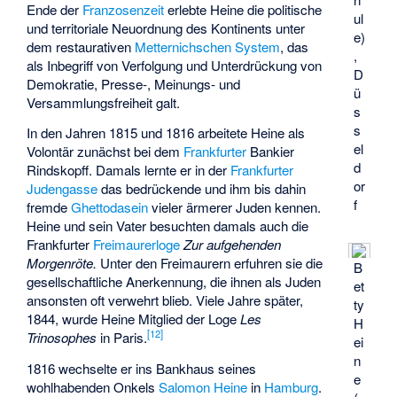
Ende der
Franzosenzeit
erlebte Heine die politische
ul
und territoriale Neuordnung des Kontinents unter
e)
dem restaurativen
Metternichschen System
, das
,
als Inbegriff von Verfolgung und Unterdrückung von
D
Demokratie, Presse-, Meinungs- und
ü
Versammlungsfreiheit galt.
s
s
In den Jahren 1815 und 1816 arbeitete Heine als
el
Volontär zunächst bei dem
Frankfurter
Bankier
d
Rindskopff. Damals lernte er in der
Frankfurter
or
Judengasse
das bedrückende und ihm bis dahin
f
fremde
Ghettodasein
vieler ärmerer Juden kennen.
Heine und sein Vater besuchten damals auch die
Frankfurter
Freimaurerloge
Zur aufgehenden
Morgenröte.
Unter den Freimaurern erfuhren sie die
B
gesellschaftliche Anerkennung, die ihnen als Juden
et
ansonsten oft verwehrt blieb. Viele Jahre später,
ty
1844, wurde Heine Mitglied der Loge
Les
H
[
12
]
Trinosophes
in Paris.
ei
n
1816 wechselte er ins Bankhaus seines
e
wohlhabenden Onkels
Salomon Heine
in
Hamburg
.