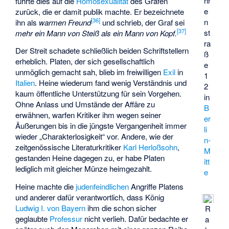
hr
führte dies auf die
Homosexualität
des Grafen
e
zurück, die er damit publik machte. Er bezeichnete
[
36
]
n
ihn als
warmen Freund
und schrieb, der Graf sei
[
37
]
st
mehr ein Mann von Steiß als ein Mann von Kopf.
ra
Der Streit schadete schließlich beiden Schriftstellern
ß
erheblich. Platen, der sich gesellschaftlich
e
unmöglich gemacht sah, blieb im freiwilligen
Exil
in
1
Italien
. Heine wiederum fand wenig Verständnis und
2
kaum öffentliche Unterstützung für sein Vorgehen.
in
Ohne Anlass und Umstände der Affäre zu
B
erwähnen, warfen Kritiker ihm wegen seiner
er
Äußerungen bis in die jüngste Vergangenheit immer
li
wieder „Charakterlosigkeit“ vor. Andere, wie der
n-
zeitgenössische Literaturkritiker
Karl Herloßsohn
,
M
gestanden Heine dagegen zu, er habe Platen
itt
lediglich mit gleicher Münze heimgezahlt.
e
Heine machte die
judenfeindlichen
Angriffe Platens
und anderer dafür verantwortlich, dass König
Ludwig I. von Bayern
ihm die schon sicher
R
geglaubte
Professur
nicht verlieh. Dafür bedachte er
a