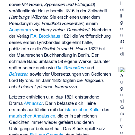
H
sowie
Mit Rosen, Zypressen und Flittergold
)
ei
veröffentlichte Heine bereits 1816 in der Zeitschrift
li
Hamburgs Wächter.
Sie erschienen unter dem
g
Pseudonym
Sy. Freudhold Riesenharf,
einem
e
Anagramm
von
Harry Heine, Dusseldorff.
Nachdem
n
der Verlag
F.A. Brockhaus
1821 die Veröffentlichung
st
seines ersten Lyrikbandes abgelehnt hatte,
a
publizierte er die
Gedichte von H. Heine
1822 bei
dt
der Maurerschen Buchhandlung in Berlin. Der
schmale Band umfasste 58 eigene Werke, darunter
später so bekannte wie
Die Grenadiere
und
Belsatzar
,
sowie vier Übersetzungen von Gedichten
A
Lord Byrons. Im Jahr 1823 folgten die
Tragödien,
u
nebst einem Lyrischen Intermezzo
.
g
u
Letztere enthielten u. a. das 1821 entstandene
st
Drama
Almansor
. Darin befasste sich Heine
G
erstmals ausführlich mit der
islamischen Kultur
des
ra
maurischen Andalusien
, die er in zahlreichen
f
Gedichten immer wieder gefeiert und deren
v
Untergang er betrauert hat. Das Stück spielt kurz
o
nach dem
Fall von Granada
, dem letzten