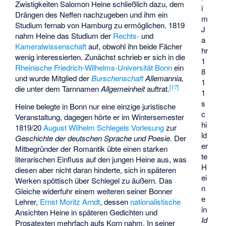
Zwistigkeiten Salomon Heine schließlich dazu, dem
i
Drängen des Neffen nachzugeben und ihm ein
m
Studium fernab von Hamburg zu ermöglichen. 1819
J
nahm Heine das Studium der
Rechts-
und
a
Kameralwissenschaft
auf, obwohl ihn beide Fächer
hr
wenig interessierten. Zunächst schrieb er sich in die
1
Rheinische Friedrich-Wilhelms-Universität Bonn
ein
8
und wurde Mitglied der
Burschenschaft
Allemannia,
1
[
17
]
die unter dem Tarnnamen
Allgemeinheit
auftrat.
1
s
Heine belegte in Bonn nur eine einzige juristische
c
Veranstaltung, dagegen hörte er im Wintersemester
hi
1819/20
August Wilhelm Schlegels
Vorlesung
zur
ld
Geschichte der deutschen Sprache und Poesie
. Der
er
Mitbegründer der Romantik übte einen starken
te
literarischen Einfluss auf den jungen Heine aus, was
H
diesen aber nicht daran hinderte, sich in späteren
ei
Werken spöttisch über Schlegel zu äußern. Das
n
Gleiche widerfuhr einem weiteren seiner Bonner
e
Lehrer,
Ernst Moritz Arndt
, dessen
nationalistische
in
Ansichten Heine in späteren Gedichten und
Id
Prosatexten mehrfach aufs Korn nahm. In seiner