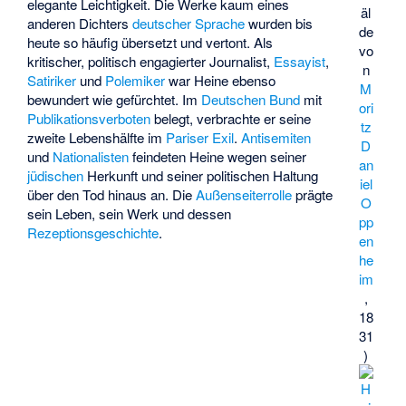
elegante Leichtigkeit. Die Werke kaum eines
äl
anderen Dichters
deutscher Sprache
wurden bis
de
heute so häufig übersetzt und vertont. Als
vo
kritischer, politisch engagierter Journalist,
Essayist
,
n
Satiriker
und
Polemiker
war Heine ebenso
M
bewundert wie gefürchtet. Im
Deutschen Bund
mit
ori
Publikationsverboten
belegt, verbrachte er seine
tz
zweite Lebenshälfte im
Pariser
Exil
.
Antisemiten
D
und
Nationalisten
feindeten Heine wegen seiner
an
jüdischen
Herkunft und seiner politischen Haltung
iel
über den Tod hinaus an. Die
Außenseiterrolle
prägte
O
sein Leben, sein Werk und dessen
pp
Rezeptionsgeschichte
.
en
he
im
,
18
31
)