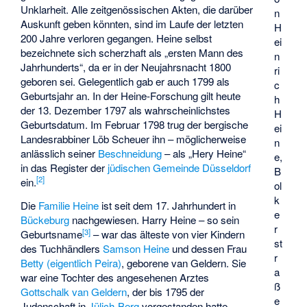
Unklarheit. Alle zeitgenössischen Akten, die darüber
n
Auskunft geben könnten, sind im Laufe der letzten
H
200 Jahre verloren gegangen. Heine selbst
ei
bezeichnete sich scherzhaft als „ersten Mann des
n
Jahrhunderts“, da er in der Neujahrsnacht 1800
ri
geboren sei. Gelegentlich gab er auch 1799 als
c
Geburtsjahr an. In der Heine-Forschung gilt heute
h
der 13. Dezember 1797 als wahrscheinlichstes
H
Geburtsdatum. Im Februar 1798 trug der bergische
ei
Landesrabbiner
Löb Scheuer
ihn – möglicherweise
n
anlässlich seiner
Beschneidung
– als „Hery Heine“
e,
in das Register der
jüdischen Gemeinde Düsseldorf
B
[
2
]
ein.
ol
k
Die
Familie Heine
ist seit dem 17. Jahrhundert in
e
Bückeburg
nachgewiesen. Harry Heine – so sein
r
[
3
]
Geburtsname
– war das älteste von vier Kindern
st
des Tuchhändlers
Samson Heine
und dessen Frau
r
Betty (eigentlich Peira)
, geborene van Geldern. Sie
a
war eine Tochter des angesehenen Arztes
ß
Gottschalk van Geldern
, der bis 1795 der
e
Judenschaft in
Jülich-Berg
vorgestanden hatte,