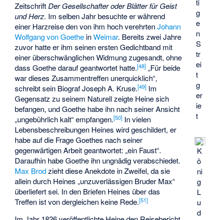
ti
Zeitschrift
Der Gesellschafter oder Blätter für Geist
g
und Herz.
Im selben Jahr besuchte er während
e
einer Harzreise den von ihm hoch verehrten
Johann
n
Wolfgang von Goethe
in
Weimar
. Bereits zwei Jahre
S
zuvor hatte er ihm seinen ersten Gedichtband mit
tr
einer überschwänglichen Widmung zugesandt, ohne
ei
[
48
]
dass Goethe darauf geantwortet hatte.
„Für beide
t
war dieses Zusammentreffen unerquicklich“,
g
[
49
]
schreibt sein Biograf Joseph A. Kruse.
Im
er
Gegensatz zu seinem Naturell zeigte Heine sich
ie
befangen, und Goethe habe ihn nach seiner Ansicht
t
[
50
]
„ungebührlich kalt“ empfangen.
In vielen
Lebensbeschreibungen Heines wird geschildert, er
habe auf die Frage Goethes nach seiner
gegenwärtigen Arbeit geantwortet: „ein Faust“.
K
Daraufhin habe Goethe ihn ungnädig verabschiedet.
ö
Max Brod
zieht diese Anekdote in Zweifel, da sie
ni
allein durch Heines „unzuverlässigen Bruder Max“
g
überliefert sei. In den Briefen Heines über das
L
[
51
]
Treffen ist von dergleichen keine Rede.
u
d
Im Jahr 1826 veröffentlichte Heine den Reisebericht