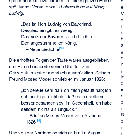
später auch den Monarchen mit einer ganzen Reihe
h
spöttischer Verse, etwa in
Lobgesänge auf König
el
Ludwig:
V
a
„Das ist Herr Ludwig von Bayerland.
r
Desgleichen gibt es wenig;
n
Das Volk der Bavaren verehrt in ihm
h
Den angestammelten König.“
a
[
38
]
–
Neue Gedichte
g
e
Die erhofften Folgen der Taufe waren ausgeblieben,
n
und Heine bedauerte seinen Übertritt zum
,
Christentum später mehrfach ausdrücklich. Seinem
in
Freund
Moses Moser
schrieb er im Januar 1826:
d
e
„Ich bereue sehr daß ich mich getauft hab; ich
r
seh noch gar nicht ein, daß es mir seitdem
e
besser gegangen sey, im Gegentheil, ich habe
n
seitdem nichts als Unglück.“
B
–
Brief an
Moses Moser
vom 9. Januar
e
[
39
]
1826
rli
Und von der Nordsee schrieb er ihm im August
n