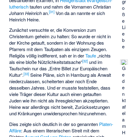
bestandenen Examen, in
Heiligenstadt
evangelisch-
gr
lutherisch
taufen und nahm die Vornamen
Christian
o
[
31
]
Johann Heinrich
an.
Von da an nannte er sich
ß
Heinrich Heine.
e
Li
Zunächst versuchte er, die Konversion zum
e
Christentum geheim zu halten: So wurde er nicht in
b
der Kirche getauft, sondern in der Wohnung des
e
Pfarrers mit dem Taufpaten als einzigem Zeugen.
Religiös völlig indifferent, sah er in der
Taufe
„nichts
[
32
]
als eine bloße Nützlichkeitstatsache“
und im
G
Taufschein nur das „Entre Billet zur Europäischen
[
33
]
e
Kultur“.
Seine Pläne, sich in Hamburg als Anwalt
d
niederzulassen, scheiterten aber noch Ende
e
desselben Jahres. Und er musste feststellen, dass
n
viele Träger dieser Kultur auch einen getauften
kt
Juden wie ihn nicht als ihresgleichen akzeptierten.
af
Heine war allerdings nicht bereit, Zurücksetzungen
el
und Kränkungen unwidersprochen hinzunehmen.
a
Dies zeigte sich deutlich in der so genannten
Platen-
m
Affäre
: Aus einem literarischen Streit mit dem
H
Dichter
August Graf von Platen
entwickelte sich