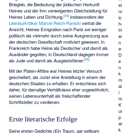
Briegleb, die Bedeutung der jüdischen Herkunft
ei
Heines und der ihm verweigerten Gleichstellung für
nr
[
44
]
Heines Leben und Dichtung.
Insbesondere der
ic
Literaturkritiker
Marcel Reich-Ranicki
vertrat die
h-
Ansicht, Heines Emigration nach Paris sei weniger
H
politisch als vielmehr durch seine Ausgrenzung aus
ei
der deutschen Gesellschaft motiviert gewesen. In
n
Frankreich habe Heine als Deutscher und damit als
e-
Ausländer
gegolten, in Deutschland dagegen immer
D
[
45
]
als Jude und damit als
Ausgestoßener.
e
n
Mit der Platen-Affäre war Heines letzter Versuch
k
gescheitert, als Jurist eine Anstellung in einem der
m
deutschen Staaten zu erhalten. Er entschloss sich
al
daher, für damalige Verhältnisse eher ungewöhnlich,
i
seinen Lebensunterhalt als freischaffender
m
Schriftsteller zu verdienen.
K
ur
p
Erste literarische Erfolge
ar
k
Seine ersten Gedichte (
Ein Traum, gar seltsam