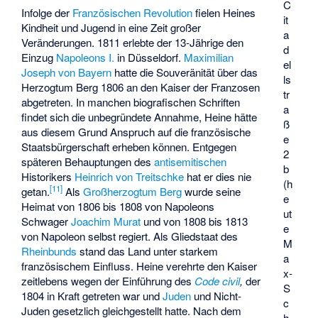
C
Infolge der
Französischen Revolution
fielen Heines
it
Kindheit und Jugend in eine Zeit großer
a
Veränderungen. 1811 erlebte der 13-Jährige den
d
Einzug
Napoleons I.
in Düsseldorf.
Maximilian
el
Joseph von Bayern
hatte die Souveränität über das
ls
Herzogtum Berg 1806 an den Kaiser der Franzosen
tr
abgetreten. In manchen biografischen Schriften
a
findet sich die unbegründete Annahme, Heine hätte
ß
aus diesem Grund Anspruch auf die französische
e
Staatsbürgerschaft erheben können. Entgegen
2
späteren Behauptungen des
antisemitischen
b
Historikers
Heinrich von Treitschke
hat er dies nie
(h
[
11
]
getan.
Als
Großherzogtum Berg
wurde seine
e
Heimat von 1806 bis 1808 von Napoleons
ut
Schwager
Joachim Murat
und von 1808 bis 1813
e
von Napoleon selbst regiert. Als Gliedstaat des
M
Rheinbunds
stand das Land unter starkem
a
französischem Einfluss. Heine verehrte den Kaiser
x-
zeitlebens wegen der Einführung des
Code civil
,
der
S
1804 in Kraft getreten war und
Juden
und Nicht-
c
Juden gesetzlich gleichgestellt hatte. Nach dem
h