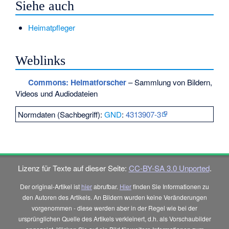
Siehe auch
Heimatpfleger
Weblinks
Commons
: Heimatforscher
– Sammlung von Bildern,
Videos und Audiodateien
Normdaten (Sachbegriff):
GND
:
4313907-3
Lizenz für Texte auf dieser Seite:
CC-BY-SA 3.0 Unported
.
Der original-Artikel ist
hier
abrufbar.
Hier
finden Sie Informationen zu
den Autoren des Artikels. An Bildern wurden keine Veränderungen
vorgenommen - diese werden aber in der Regel wie bei der
ursprünglichen Quelle des Artikels verkleinert, d.h. als Vorschaubilder