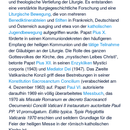
und theologische Vertiefung der Liturgie. Es entstanden
eine verstärkte liturgiegeschichtliche Forschung und eine
Liturgische Bewegung
, die von mehreren
Benediktinerabteien
und
Stiften
in Frankreich, Deutschland
und Österreich ausging und etwa von der
katholischen
Jugendbewegung
aufgegriffen wurde. Papst
Pius X.
förderte in seinen Kommuniondekreten den häufigeren
Empfang der heiligen Kommunion und die
tätige Teilnahme
der Gläubigen an der Liturgie. Die Rolle des ganzen
Gottesvolkes der Kirche, des „mystischen Leibes Christi“,
betonte Papst
Pius XII.
in seinen
Enzykliken
Mystici
corporis
(1943) und
Mediator Dei
(1947). Das Zweite
Vatikanische Konzil griff diese Bestrebungen in seiner
Konstitution
Sacrosanctum Concilium
(verabschiedet am
4. Dezember 1963) auf. Papst
Paul VI.
autorisierte
daraufhin 1969 ein völlig überarbeitetes
Messbuch
, das
1970 als
Missale Romanum ex decreto Sacrosancti
Oecumenici Concilii Vaticani II instauratum auctoritate Pauli
PP. VI promulgatum. Editio typica. Typis Polyglottis
Vaticanis 1970
erschien und seitdem Grundlage für die
Feier der heiligen Messe in der römisch-katholischen
Kirche ist.