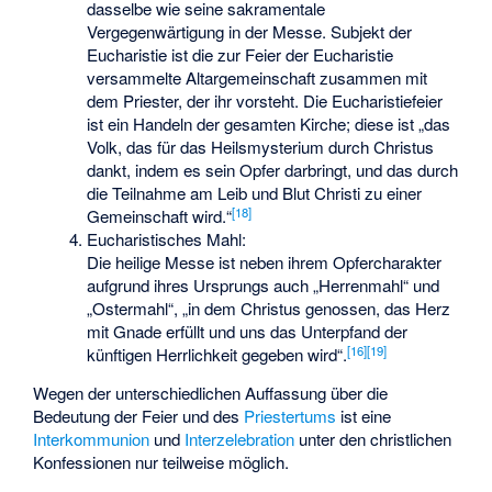
dasselbe wie seine sakramentale
Vergegenwärtigung in der Messe. Subjekt der
Eucharistie ist die zur Feier der Eucharistie
versammelte Altargemeinschaft zusammen mit
dem Priester, der ihr vorsteht. Die Eucharistiefeier
ist ein Handeln der gesamten Kirche; diese ist „das
Volk, das für das Heilsmysterium durch Christus
dankt, indem es sein Opfer darbringt, und das durch
die Teilnahme am Leib und Blut Christi zu einer
[
18
]
Gemeinschaft wird.“
Eucharistisches Mahl:
Die heilige Messe ist neben ihrem Opfercharakter
aufgrund ihres Ursprungs auch „Herrenmahl“ und
„Ostermahl“, „in dem Christus genossen, das Herz
mit Gnade erfüllt und uns das Unterpfand der
[
16
]
[
19
]
künftigen Herrlichkeit gegeben wird“.
Wegen der unterschiedlichen Auffassung über die
Bedeutung der Feier und des
Priestertums
ist eine
Interkommunion
und
Interzelebration
unter den christlichen
Konfessionen nur teilweise möglich.