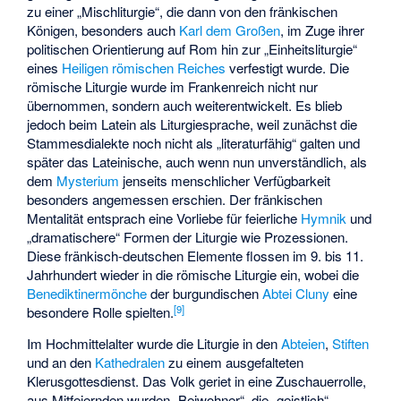
zu einer „Mischliturgie“, die dann von den fränkischen
Königen, besonders auch
Karl dem Großen
, im Zuge ihrer
politischen Orientierung auf Rom hin zur „Einheitsliturgie“
eines
Heiligen römischen Reiches
verfestigt wurde. Die
römische Liturgie wurde im Frankenreich nicht nur
übernommen, sondern auch weiterentwickelt. Es blieb
jedoch beim Latein als Liturgiesprache, weil zunächst die
Stammesdialekte noch nicht als „literaturfähig“ galten und
später das Lateinische, auch wenn nun unverständlich, als
dem
Mysterium
jenseits menschlicher Verfügbarkeit
besonders angemessen erschien. Der fränkischen
Mentalität entsprach eine Vorliebe für feierliche
Hymnik
und
„dramatischere“ Formen der Liturgie wie Prozessionen.
Diese fränkisch-deutschen Elemente flossen im 9. bis 11.
Jahrhundert wieder in die römische Liturgie ein, wobei die
Benediktinermönche
der burgundischen
Abtei Cluny
eine
[
9
]
besondere Rolle spielten.
Im Hochmittelalter wurde die Liturgie in den
Abteien
,
Stiften
und an den
Kathedralen
zu einem ausgefalteten
Klerusgottesdienst. Das Volk geriet in eine Zuschauerrolle,
aus Mitfeiernden wurden „Beiwohner“, die „geistlich“