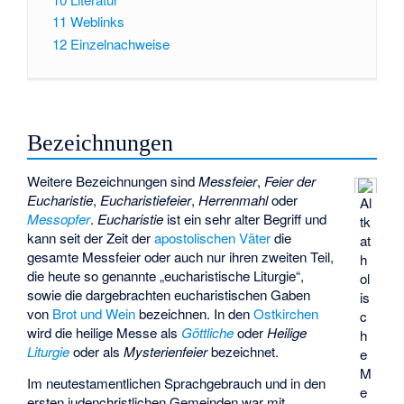
11
Weblinks
12
Einzelnachweise
Bezeichnungen
Weitere Bezeichnungen sind
Messfeier
,
Feier der
Eucharistie
,
Eucharistiefeier
,
Herrenmahl
oder
Al
Messopfer
.
Eucharistie
ist ein sehr alter Begriff und
tk
kann seit der Zeit der
apostolischen Väter
die
at
gesamte Messfeier oder auch nur ihren zweiten Teil,
h
die heute so genannte „eucharistische Liturgie“,
ol
sowie die dargebrachten eucharistischen Gaben
is
von
Brot und Wein
bezeichnen. In den
Ostkirchen
c
wird die heilige Messe als
Göttliche
oder
Heilige
h
Liturgie
oder als
Mysterienfeier
bezeichnet.
e
M
Im neutestamentlichen Sprachgebrauch und in den
e
ersten judenchristlichen Gemeinden war mit