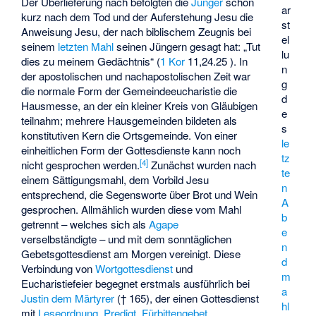
Der Überlieferung nach befolgten die
Jünger
schon
ar
kurz nach dem Tod und der Auferstehung Jesu die
st
Anweisung Jesu, der nach biblischem Zeugnis bei
el
seinem
letzten Mahl
seinen Jüngern gesagt hat: „Tut
lu
dies zu meinem Gedächtnis“ (
1 Kor
11,24.25 ). In
n
der apostolischen und nachapostolischen Zeit war
g
die normale Form der Gemeindeeucharistie die
d
Hausmesse, an der ein kleiner Kreis von Gläubigen
e
teilnahm; mehrere Hausgemeinden bildeten als
s
konstitutiven Kern die Ortsgemeinde. Von einer
le
einheitlichen Form der Gottesdienste kann noch
tz
[
4
]
nicht gesprochen werden.
Zunächst wurden nach
te
einem Sättigungsmahl, dem Vorbild Jesu
n
entsprechend, die Segensworte über Brot und Wein
A
gesprochen. Allmählich wurden diese vom Mahl
b
getrennt – welches sich als
Agape
e
verselbständigte – und mit dem sonntäglichen
n
Gebetsgottesdienst am Morgen vereinigt. Diese
d
Verbindung von
Wortgottesdienst
und
m
Eucharistiefeier begegnet erstmals ausführlich bei
a
Justin dem Märtyrer
(† 165), der einen Gottesdienst
hl
mit
Leseordnung
,
Predigt
,
Fürbittengebet
,