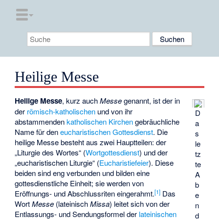
Heilige Messe
Heilige Messe
, kurz auch
Messe
genannt, ist der in
der
römisch-katholischen
und von ihr
D
abstammenden
katholischen
Kirchen
gebräuchliche
a
Name für den
eucharistischen
Gottesdienst
. Die
s
heilige Messe besteht aus zwei Hauptteilen: der
le
„Liturgie des Wortes“ (
Wortgottesdienst
) und der
tz
„eucharistischen Liturgie“ (
Eucharistiefeier
). Diese
te
beiden sind eng verbunden und bilden eine
A
gottesdienstliche Einheit; sie werden von
b
[
1
]
Eröffnungs- und Abschlussriten eingerahmt.
Das
e
Wort
Messe
(lateinisch
Missa
) leitet sich von der
n
Entlassungs- und Sendungsformel der
lateinischen
d