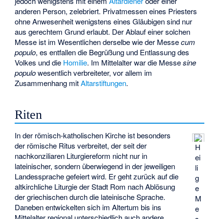
jedoch wenigstens mit einem
Altardiener
oder einer
anderen Person, zelebriert. Privatmessen eines Priesters
ohne Anwesenheit wenigstens eines Gläubigen sind nur
aus gerechtem Grund erlaubt. Der Ablauf einer solchen
Messe ist im Wesentlichen derselbe wie der Messe
cum
populo
, es entfallen die Begrüßung und Entlassung des
Volkes und die
Homilie
. Im Mittelalter war die Messe
sine
populo
wesentlich verbreiteter, vor allem im
Zusammenhang mit
Altarstiftungen
.
Riten
In der römisch-katholischen Kirche ist besonders
der römische Ritus verbreitet, der seit der
H
nachkonziliaren Liturgiereform nicht nur in
ei
lateinischer, sondern überwiegend in der jeweiligen
li
Landessprache gefeiert wird. Er geht zurück auf die
g
altkirchliche Liturgie der Stadt Rom nach Ablösung
e
der griechischen durch die lateinische Sprache.
M
Daneben entwickelten sich im Altertum bis ins
e
Mittelalter regional unterschiedlich auch andere
s