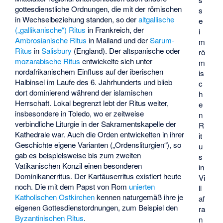
gottesdienstliche Ordnungen, die mit der römischen
s
in Wechselbeziehung standen, so der
altgallische
e
(„gallikanische“) Ritus
in Frankreich, der
i
Ambrosianische Ritus
in Mailand und der
Sarum-
m
Ritus
in
Salisbury
(England). Der altspanische oder
rö
mozarabische Ritus
entwickelte sich unter
m
nordafrikanischem Einfluss auf der iberischen
is
Halbinsel im Laufe des 6. Jahrhunderts und blieb
c
dort dominierend während der islamischen
h
Herrschaft. Lokal begrenzt lebt der Ritus weiter,
e
insbesondere in Toledo, wo er zeitweise
n
verbindliche Liturgie in der Sakramentskapelle der
R
Kathedrale war. Auch die Orden entwickelten in ihrer
it
Geschichte eigene Varianten („
Ordensliturgien
“), so
u
gab es beispielsweise bis zum zweiten
s
Vatikanischen Konzil einen besonderen
in
Dominikanerritus
. Der
Kartäuserritus
existiert heute
Vi
noch. Die mit dem Papst von Rom
unierten
ll
Katholischen Ostkirchen
kennen naturgemäß ihre je
af
eigenen Gottesdienstordnungen, zum Beispiel den
ra
Byzantinischen Ritus
.
n