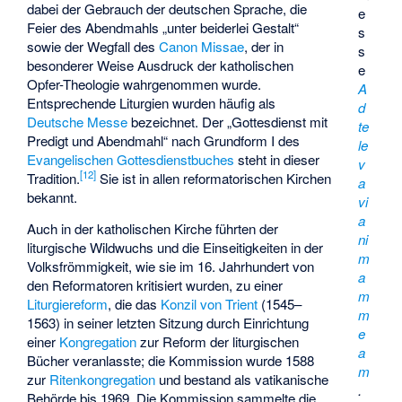
dabei der Gebrauch der deutschen Sprache, die
e
Feier des Abendmahls „unter beiderlei Gestalt“
s
sowie der Wegfall des
Canon Missae
, der in
s
besonderer Weise Ausdruck der katholischen
e
Opfer-Theologie wahrgenommen wurde.
A
Entsprechende Liturgien wurden häufig als
d
Deutsche Messe
bezeichnet. Der „Gottesdienst mit
te
Predigt und Abendmahl“ nach Grundform I des
le
Evangelischen Gottesdienstbuches
steht in dieser
v
[
12
]
Tradition.
Sie ist in allen reformatorischen Kirchen
a
bekannt.
vi
a
Auch in der katholischen Kirche führten der
ni
liturgische Wildwuchs und die Einseitigkeiten in der
m
Volksfrömmigkeit, wie sie im 16. Jahrhundert von
a
den Reformatoren kritisiert wurden, zu einer
m
Liturgiereform
, die das
Konzil von Trient
(1545–
m
1563) in seiner letzten Sitzung durch Einrichtung
e
einer
Kongregation
zur Reform der liturgischen
a
Bücher veranlasste; die Kommission wurde 1588
m
zur
Ritenkongregation
und bestand als vatikanische
.
Behörde bis 1969. Die Kommission sammelte die