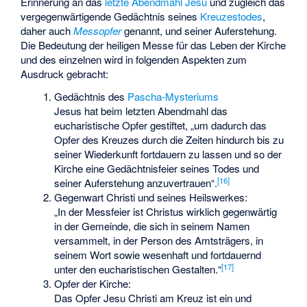
Erinnerung an das
letzte Abendmahl Jesu
und zugleich das
vergegenwärtigende Gedächtnis seines
Kreuzestodes
,
daher auch
Messopfer
genannt, und seiner Auferstehung.
Die Bedeutung der heiligen Messe für das Leben der Kirche
und des einzelnen wird in folgenden Aspekten zum
Ausdruck gebracht:
Gedächtnis des
Pascha-Mysteriums
Jesus hat beim letzten Abendmahl das
eucharistische Opfer gestiftet, „um dadurch das
Opfer des Kreuzes durch die Zeiten hindurch bis zu
seiner Wiederkunft fortdauern zu lassen und so der
Kirche eine Gedächtnisfeier seines Todes und
[
16
]
seiner Auferstehung anzuvertrauen“.
Gegenwart Christi und seines Heilswerkes:
„In der Messfeier ist Christus wirklich gegenwärtig
in der Gemeinde, die sich in seinem Namen
versammelt, in der Person des Amtsträgers, in
seinem Wort sowie wesenhaft und fortdauernd
[
17
]
unter den eucharistischen Gestalten.“
Opfer der Kirche:
Das Opfer Jesu Christi am Kreuz ist ein und