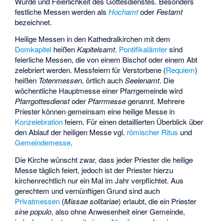
Würde und Feierlichkeit des Gottesdienstes. Besonders
festliche Messen werden als
Hochamt
oder
Festamt
bezeichnet.
Heilige Messen in den Kathedralkirchen mit dem
Domkapitel
heißen
Kapitelsamt
.
Pontifikalämter
sind
feierliche Messen, die von einem Bischof oder einem Abt
zelebriert werden. Messfeiern für Verstorbene (
Requiem
)
heißen
Totenmessen
, örtlich auch
Seelenamt
. Die
wöchentliche Hauptmesse einer Pfarrgemeinde wird
Pfarrgottesdienst
oder
Pfarrmesse
genannt. Mehrere
Priester können gemeinsam eine heilige Messe in
Konzelebration
feiern. Für einen detaillierten Überblick über
den Ablauf der heiligen Messe vgl.
römischer Ritus
und
Gemeindemesse
.
Die Kirche wünscht zwar, dass jeder Priester die heilige
Messe täglich feiert, jedoch ist der Priester hierzu
kirchenrechtlich nur ein Mal im Jahr verpflichtet. Aus
gerechtem und vernünftigen Grund sind auch
Privatmessen
(
Missae solitariae
) erlaubt, die ein Priester
sine populo
, also ohne Anwesenheit einer Gemeinde,