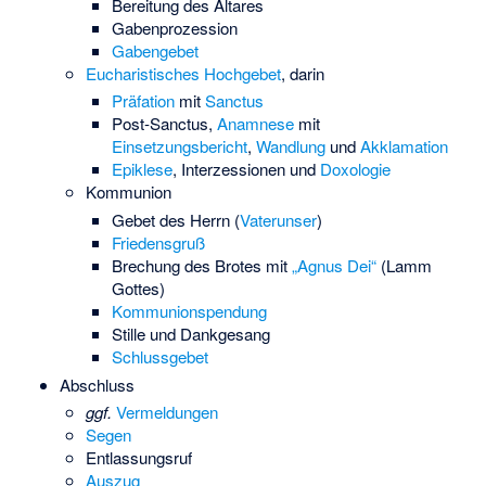
Bereitung des Altares
Gabenprozession
Gabengebet
Eucharistisches Hochgebet
, darin
Präfation
mit
Sanctus
Post-Sanctus
,
Anamnese
mit
Einsetzungsbericht
,
Wandlung
und
Akklamation
Epiklese
,
Interzessionen
und
Doxologie
Kommunion
Gebet des Herrn (
Vaterunser
)
Friedensgruß
Brechung des Brotes mit
„Agnus Dei“
(Lamm
Gottes)
Kommunionspendung
Stille und Dankgesang
Schlussgebet
Abschluss
ggf.
Vermeldungen
Segen
Entlassungsruf
Auszug