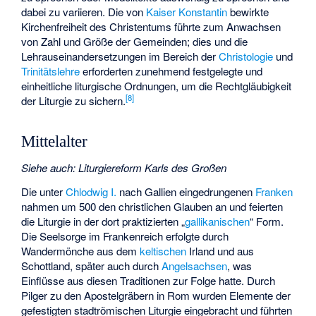
dabei zu variieren. Die von
Kaiser Konstantin
bewirkte
Kirchenfreiheit des Christentums führte zum Anwachsen
von Zahl und Größe der Gemeinden; dies und die
Lehrauseinandersetzungen im Bereich der
Christologie
und
Trinitätslehre
erforderten zunehmend festgelegte und
einheitliche liturgische Ordnungen, um die Rechtgläubigkeit
[
8
]
der Liturgie zu sichern.
Mittelalter
Siehe auch
:
Liturgiereform Karls des Großen
Die unter
Chlodwig I.
nach Gallien eingedrungenen
Franken
nahmen um 500 den christlichen Glauben an und feierten
die Liturgie in der dort praktizierten „
gallikanischen
“ Form.
Die Seelsorge im Frankenreich erfolgte durch
Wandermönche aus dem
keltischen
Irland und aus
Schottland, später auch durch
Angelsachsen
, was
Einflüsse aus diesen Traditionen zur Folge hatte. Durch
Pilger zu den Apostelgräbern in Rom wurden Elemente der
gefestigten stadtrömischen Liturgie eingebracht und führten