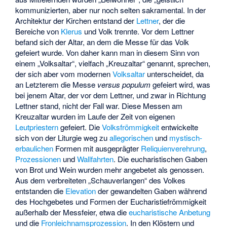
kommunizierten, aber nur noch selten sakramental. In der
Architektur der Kirchen entstand der
Lettner
, der die
Bereiche von
Klerus
und Volk trennte. Vor dem Lettner
befand sich der Altar, an dem die Messe für das Volk
gefeiert wurde. Von daher kann man in diesem Sinn von
einem „Volksaltar“, vielfach „Kreuzaltar“ genannt, sprechen,
der sich aber vom modernen
Volksaltar
unterscheidet, da
an Letzterem die Messe
versus populum
gefeiert wird, was
bei jenem Altar, der vor dem Lettner, und zwar in Richtung
Lettner stand, nicht der Fall war. Diese Messen am
Kreuzaltar wurden im Laufe der Zeit von eigenen
Leutpriestern
gefeiert. Die
Volksfrömmigkeit
entwickelte
sich von der Liturgie weg zu
allegorischen
und
mystisch-
erbaulichen
Formen mit ausgeprägter
Reliquienverehrung
,
Prozessionen
und
Wallfahrten
. Die eucharistischen Gaben
von Brot und Wein wurden mehr angebetet als genossen.
Aus dem verbreiteten „Schauverlangen“ des Volkes
entstanden die
Elevation
der gewandelten Gaben während
des Hochgebetes und Formen der Eucharistiefrömmigkeit
außerhalb der Messfeier, etwa die
eucharistische Anbetung
und die
Fronleichnamsprozession
. In den Klöstern und