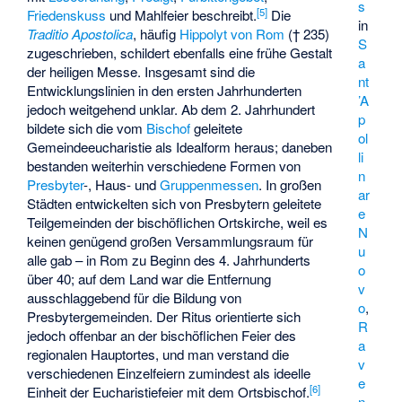
s
[
5
]
Friedenskuss
und Mahlfeier beschreibt.
Die
in
Traditio Apostolica
, häufig
Hippolyt von Rom
(† 235)
S
zugeschrieben, schildert ebenfalls eine frühe Gestalt
a
der heiligen Messe. Insgesamt sind die
nt
Entwicklungslinien in den ersten Jahrhunderten
’A
jedoch weitgehend unklar. Ab dem 2. Jahrhundert
p
bildete sich die vom
Bischof
geleitete
ol
Gemeindeeucharistie als Idealform heraus; daneben
li
bestanden weiterhin verschiedene Formen von
n
Presbyter
-, Haus- und
Gruppenmessen
. In großen
ar
Städten entwickelten sich von Presbytern geleitete
e
Teilgemeinden der bischöflichen Ortskirche, weil es
N
keinen genügend großen Versammlungsraum für
u
alle gab – in Rom zu Beginn des 4. Jahrhunderts
o
über 40; auf dem Land war die Entfernung
v
ausschlaggebend für die Bildung von
o
,
Presbytergemeinden. Der Ritus orientierte sich
R
jedoch offenbar an der bischöflichen Feier des
a
regionalen Hauptortes, und man verstand die
v
verschiedenen Einzelfeiern zumindest als ideelle
e
[
6
]
Einheit der Eucharistiefeier mit dem Ortsbischof.
n