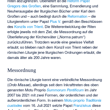
Riten abzugrenzen. Überliefert ist die
Reform Papst
Gregors des Großen
, eine Sammlung, Emendierung und
Neuherausgabe der liturgischen Bücher unter Karl dem
Großen und – auch bedingt durch die
Reformation
– die
Liturgiereform unter Papst
Pius V.
gemäß den Beschlüssen
des
Konzils von Trient
. Die Weiterentwicklung der Riten
erfolgte jeweils mit dem Ziel, die Messordnung auf die
Überlieferung der Kirchenväter („Norma patrum“)
zurückzuführen. Trotzdem wurde eine gewisse Vielfalt
erlaubt; so blieben nach dem Konzil von Trient neben der
römischen Liturgie jene liturgischen Ordnungen erlaubt, die
damals älter als 200 Jahre waren.
Messordnung
Die römische Liturgie kennt eine verbindliche Messordnung
(
Ordo Missae
), allerdings seit dem Inkrafttreten des oben
genannten Motu Proprio
Summorum Pontificum
im Jahr
2007 bis 2021 mit zwei Formen, der ordentlichen und der
außerordentlichen Form. In seinem
Motu proprio
Traditionis
custodes
vom 16. Juli 2021 setzte Papst
Franziskus
diese