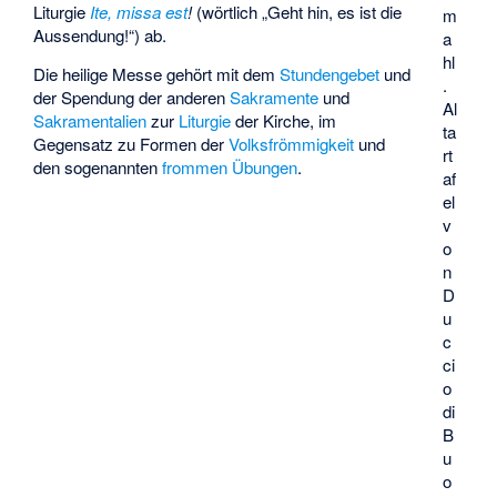
Liturgie
Ite, missa est
!
(wörtlich „Geht hin, es ist die
m
Aussendung!“) ab.
a
hl
Die heilige Messe gehört mit dem
Stundengebet
und
.
der Spendung der anderen
Sakramente
und
Al
Sakramentalien
zur
Liturgie
der Kirche, im
ta
Gegensatz zu Formen der
Volksfrömmigkeit
und
rt
den sogenannten
frommen Übungen
.
af
el
v
o
n
D
u
c
ci
o
di
B
u
o