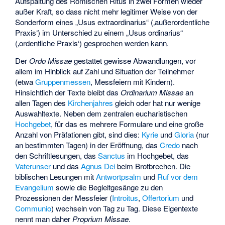
Aufspaltung des Römischen Ritus in zwei Formen wieder
außer Kraft, so dass nicht mehr legitimer Weise von der
Sonderform eines „Usus extraordinarius“ (‚außerordentliche
Praxis‘) im Unterschied zu einem „Usus ordinarius“
(‚ordentliche Praxis‘) gesprochen werden kann.
Der
Ordo Missae
gestattet gewisse Abwandlungen, vor
allem im Hinblick auf Zahl und Situation der Teilnehmer
(etwa
Gruppenmessen
, Messfeiern mit Kindern).
Hinsichtlich der Texte bleibt das
Ordinarium Missae
an
allen Tagen des
Kirchenjahres
gleich oder hat nur wenige
Auswahltexte. Neben dem zentralen eucharistischen
Hochgebet
, für das es mehrere Formulare und eine große
Anzahl von Präfationen gibt, sind dies:
Kyrie
und
Gloria
(nur
an bestimmten Tagen) in der Eröffnung, das
Credo
nach
den Schriftlesungen, das
Sanctus
im Hochgebet, das
Vaterunser
und das
Agnus Dei
beim Brotbrechen. Die
biblischen Lesungen mit
Antwortpsalm
und
Ruf vor dem
Evangelium
sowie die Begleitgesänge zu den
Prozessionen der Messfeier (
Introitus
,
Offertorium
und
Communio
) wechseln von Tag zu Tag. Diese Eigentexte
nennt man daher
Proprium Missae
.