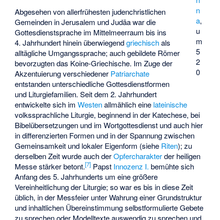
n
Abgesehen von allerfrühesten judenchristlichen
a
,
Gemeinden in Jerusalem und Judäa war die
u
Gottesdienstsprache im Mittelmeerraum bis ins
m
4. Jahrhundert hinein überwiegend
griechisch
als
5
alltägliche Umgangssprache; auch gebildete Römer
2
bevorzugten das Koine-Griechische. Im Zuge der
0
Akzentuierung verschiedener
Patriarchate
entstanden unterschiedliche Gottesdienstformen
und Liturgiefamilien. Seit dem 2. Jahrhundert
entwickelte sich im
Westen
allmählich eine
lateinische
volkssprachliche Liturgie, beginnend in der Katechese, bei
Bibelübersetzungen und im Wortgottesdienst und auch hier
in differenzierten Formen und in der Spannung zwischen
Gemeinsamkeit und lokaler Eigenform (siehe
Riten
); zu
derselben Zeit wurde auch der
Opfercharakter
der heiligen
[
7
]
Messe stärker betont.
Papst
Innozenz I.
bemühte sich
Anfang des 5. Jahrhunderts um eine größere
Vereinheitlichung der Liturgie; so war es bis in diese Zeit
üblich, in der Messfeier unter Wahrung einer Grundstruktur
und inhaltlichen Übereinstimmung selbstformulierte Gebete
zu sprechen oder Modelltexte auswendig zu sprechen und