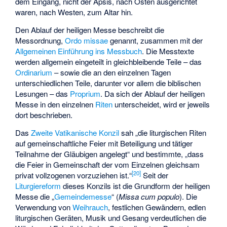
dem Eingang, nicht der Apsis, nach Osten ausgerichtet
waren, nach Westen, zum Altar hin.
Den Ablauf der heiligen Messe beschreibt die
Messordnung,
Ordo missae
genannt, zusammen mit der
Allgemeinen Einführung ins Messbuch
. Die Messtexte
werden allgemein eingeteilt in gleichbleibende Teile – das
Ordinarium
– sowie die an den einzelnen Tagen
unterschiedlichen Teile, darunter vor allem die biblischen
Lesungen – das
Proprium
. Da sich der Ablauf der heiligen
Messe in den einzelnen
Riten
unterscheidet, wird er jeweils
dort beschrieben.
Das
Zweite Vatikanische Konzil
sah „die liturgischen Riten
auf gemeinschaftliche Feier mit Beteiligung und tätiger
Teilnahme der Gläubigen angelegt“ und bestimmte, „dass
die Feier in Gemeinschaft der vom Einzelnen gleichsam
[
20
]
privat vollzogenen vorzuziehen ist.“
Seit der
Liturgiereform
dieses Konzils ist die Grundform der heiligen
Messe die „
Gemeindemesse
“ (
Missa cum populo
). Die
Verwendung von
Weihrauch
, festlichen Gewändern, edlen
liturgischen Geräten, Musik und Gesang verdeutlichen die