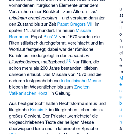
Ill
vorhandenen liturgischen Elemente unter dem
u
Vorzeichen einer Rückkehr zum Älteren –
ad
st
pristinam orandi regulam
– und verstand darunter
ra
den Zustand bis zur Zeit
Papst Gregors VII.
im
ti
späten 11. Jahrhundert. Im neuen
Missale
o
Romanum
Papst
Pius’ V.
von 1570 wurden die
n
Riten stilistisch durchgeformt, vereinfacht und im
in
Wortlaut festgelegt; dabei war der römische
ei
Kurialritus, niedergelegt in den
römischen
n
[
13
]
Liturgiebüchern
, maßgebend.
Nur Riten, die
e
schon mehr als 200 Jahre bestanden, blieben
m
daneben erlaubt. Das Missale von 1570 und die
M
dadurch festgeschriebene
tridentinische Messe
e
blieben im Wesentlichen bis zum
Zweiten
s
Vatikanischen Konzil
in Geltung.
s
b
Aus heutiger Sicht hatten Rechtsformalismus und
u
liturgische
Kasuistik
im liturgischen Leben ein zu
c
großes Gewicht. Der Priester „verrichtete“ die
h
vorgeschriebenen Texte der heiligen Messe
a
überwiegend leise und in lateinischer Sprache