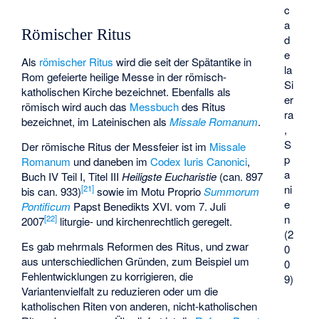
c
a
Römischer Ritus
d
e
Als
römischer Ritus
wird die seit der Spätantike in
la
Rom gefeierte heilige Messe in der römisch-
Si
katholischen Kirche bezeichnet. Ebenfalls als
er
römisch wird auch das
Messbuch
des Ritus
ra
bezeichnet, im Lateinischen als
Missale Romanum
.
,
S
Der römische Ritus der Messfeier ist im
Missale
p
Romanum
und daneben im
Codex Iuris Canonici
,
a
Buch IV Teil I, Titel III
Heiligste Eucharistie
(can. 897
ni
[
21
]
bis can. 933)
sowie im Motu Proprio
Summorum
e
Pontificum
Papst Benedikts XVI. vom 7. Juli
n
[
22
]
2007
liturgie- und kirchenrechtlich geregelt.
(2
Es gab mehrmals Reformen des Ritus, und zwar
0
aus unterschiedlichen Gründen, zum Beispiel um
0
Fehlentwicklungen zu korrigieren, die
9)
Variantenvielfalt zu reduzieren oder um die
katholischen Riten von anderen, nicht-katholischen