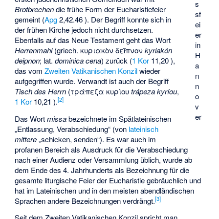
s
Brotbrechen
die frühe Form der Eucharistiefeier
sf
gemeint (
Apg
2,42.46 ). Der Begriff konnte sich in
ei
der frühen Kirche jedoch nicht durchsetzen.
er
Ebenfalls auf das Neue Testament geht das Wort
in
Herrenmahl
(griech. κυριακὸν δεῖπνον
kyriakón
H
deipnon
; lat.
dominica cena
) zurück (
1 Kor
11,20 ),
a
das vom
Zweiten Vatikanischen Konzil
wieder
n
aufgegriffen wurde. Verwandt ist auch der Begriff
n
Tisch des Herrn
(τράπεζα κυρίου
trápeza kyríou
,
o
[
2
]
1 Kor
10,21 ).
v
er
Das Wort
missa
bezeichnete im Spätlateinischen
„Entlassung, Verabschiedung“ (von
lateinisch
mittere
„schicken, senden“). Es war auch im
profanen Bereich als Ausdruck für die Verabschiedung
nach einer Audienz oder Versammlung üblich, wurde ab
dem Ende des 4. Jahrhunderts als Bezeichnung für die
gesamte liturgische Feier der Eucharistie gebräuchlich und
hat im Lateinischen und in den meisten abendländischen
[
3
]
Sprachen andere Bezeichnungen verdrängt.
Seit dem Zweiten Vatikanischen Konzil spricht man