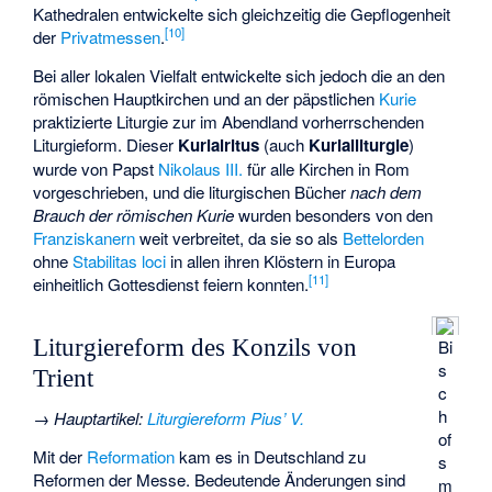
Kathedralen entwickelte sich gleichzeitig die Gepflogenheit
[
10
]
der
Privatmessen
.
Bei aller lokalen Vielfalt entwickelte sich jedoch die an den
römischen Hauptkirchen und an der päpstlichen
Kurie
praktizierte Liturgie zur im Abendland vorherrschenden
Liturgieform.
Dieser
Kurialritus
(auch
Kurialliturgie
)
wurde von Papst
Nikolaus III.
für alle Kirchen in Rom
vorgeschrieben, und die liturgischen Bücher
nach dem
Brauch der römischen Kurie
wurden besonders von den
Franziskanern
weit verbreitet, da sie so als
Bettelorden
ohne
Stabilitas loci
in allen ihren Klöstern in Europa
[
11
]
einheitlich Gottesdienst feiern konnten.
Liturgiereform des Konzils von
Bi
s
Trient
c
h
→
Hauptartikel
:
Liturgiereform Pius’ V.
of
Mit der
Reformation
kam es in Deutschland zu
s
Reformen der Messe. Bedeutende Änderungen sind
m