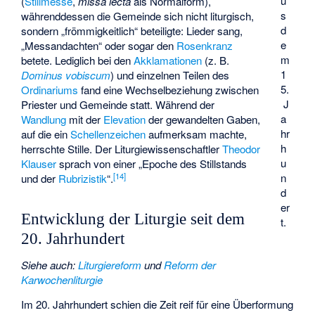
u
(
Stillmesse
,
missa lecta
als Normalform),
s
währenddessen die Gemeinde sich nicht liturgisch,
d
sondern „frömmigkeitlich“ beteiligte: Lieder sang,
e
„
Messandachten
“ oder sogar den
Rosenkranz
m
betete. Lediglich bei den
Akklamationen
(z. B.
1
Dominus vobiscum
) und einzelnen Teilen des
5.
Ordinariums
fand eine Wechselbeziehung zwischen
J
Priester und Gemeinde statt. Während der
a
Wandlung
mit der
Elevation
der gewandelten Gaben,
hr
auf die ein
Schellenzeichen
aufmerksam machte,
h
herrschte Stille. Der Liturgiewissenschaftler
Theodor
u
Klauser
sprach von einer „Epoche des Stillstands
[
14
]
n
und der
Rubrizistik
“.
d
er
Entwicklung der Liturgie seit dem
t.
20. Jahrhundert
Siehe auch
:
Liturgiereform
und
Reform der
Karwochenliturgie
Im 20. Jahrhundert schien die Zeit reif für eine Überformung