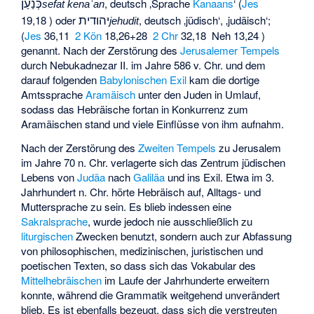
כְּנַעַן
, deutsch
‚Sprache
Kanaans
‘
(
Jes
sefat kenaʿan
יהודית
19,18 ) oder
, deutsch
‚jüdisch‘
, ‚judäisch‘;
jehudit
(
Jes
36,11
2 Kön
18,26+28
2 Chr
32,18
Neh
13,24 )
genannt. Nach der Zerstörung des
Jerusalemer Tempels
durch
Nebukadnezar II.
im Jahre 586 v. Chr. und dem
darauf folgenden
Babylonischen Exil
kam die dortige
Amtssprache
Aramäisch
unter den Juden in Umlauf,
sodass das Hebräische fortan in Konkurrenz zum
Aramäischen stand und viele Einflüsse von ihm aufnahm.
Nach der Zerstörung des
Zweiten Tempels
zu Jerusalem
im Jahre 70 n. Chr. verlagerte sich das Zentrum jüdischen
Lebens von
Judäa
nach
Galiläa
und ins Exil. Etwa im 3.
Jahrhundert n. Chr. hörte Hebräisch auf, Alltags- und
Muttersprache zu sein. Es blieb indessen eine
Sakralsprache
, wurde jedoch nie ausschließlich zu
liturgischen
Zwecken benutzt, sondern auch zur Abfassung
von philosophischen, medizinischen, juristischen und
poetischen Texten, so dass sich das Vokabular des
Mittelhebräischen
im Laufe der Jahrhunderte erweitern
konnte, während die Grammatik weitgehend unverändert
blieb. Es ist ebenfalls bezeugt, dass sich die verstreuten