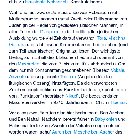
d. h. zu
Hauptsatz
-
Nebensatz
-Konstruktionen).
Während fast zweier Jahrtausende war Hebräisch nicht
Muttersprache, sondern meist Zweit- oder Drittsprache von
Juden (in der Regel von gebildeten jüdischen Männern) in
allen Teilen der
Diaspora
. In der traditionellen jüdischen
Ausbildung wurde viel Zeit darauf verwandt,
Tora
,
Mischna
,
Gemara
und rabbinische Kommentare im hebräischen (und
zum Teil aramäischen) Original zu lesen. Der wichtigste
Beitrag zum Erhalt des biblischen Hebräisch stammt von
den
Masoreten
, die vom 7. bis zum 10. Jahrhundert n. Chr.
dem nur mit Konsonanten geschriebenen Bibeltext
Vokale
,
Akzente
und sogenannte
Teamim
(Angaben für den
liturgischen Gesang) hinzufügten. Da die verwendeten
Zeichen hauptsächlich aus Punkten bestehen, spricht man
von „Punktation“ (hebräisch
Nikud
). Die bedeutendsten
Masoreten wirkten im 9./10. Jahrhundert n. Chr. in
Tiberias
.
Vor allem zwei Familien sind hier bedeutsam: Ben Ascher
und Ben Naftali. Nachdem bereits früher in
Babylonien
und
Palästina Texte zum Zwecke der Vokalisierung punktiert
worden waren, schuf
Aaron ben Mosche ben Ascher
das