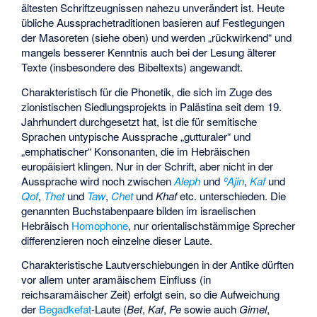
ältesten Schriftzeugnissen nahezu unverändert ist. Heute
übliche Aussprachetraditionen basieren auf Festlegungen
der Masoreten (siehe oben) und werden „rückwirkend“ und
mangels besserer Kenntnis auch bei der Lesung älterer
Texte (insbesondere des Bibeltexts) angewandt.
Charakteristisch für die Phonetik, die sich im Zuge des
zionistischen Siedlungsprojekts in Palästina seit dem 19.
Jahrhundert durchgesetzt hat, ist die für semitische
Sprachen untypische Aussprache „gutturaler“ und
„emphatischer“ Konsonanten, die im Hebräischen
europäisiert klingen. Nur in der Schrift, aber nicht in der
Aussprache wird noch zwischen
Aleph
und
ʿAjin
,
Kaf
und
Qof
,
Thet
und
Taw
,
Chet
und
Khaf
etc. unterschieden. Die
genannten Buchstabenpaare bilden im israelischen
Hebräisch
Homophone
, nur orientalischstämmige Sprecher
differenzieren noch einzelne dieser Laute.
Charakteristische Lautverschiebungen in der Antike dürften
vor allem unter aramäischem Einfluss (in
reichsaramäischer Zeit) erfolgt sein, so die Aufweichung
der
Begadkefat
-Laute (
Bet
,
Kaf
,
Pe
sowie auch
Gimel
,