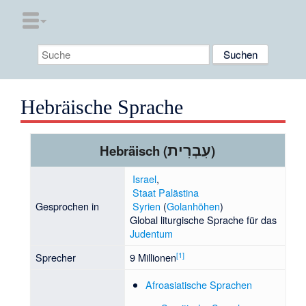
Hebräische Sprache
עִבְרִית
Hebräisch (
)
Israel
,
Staat Palästina
Gesprochen in
Syrien
(
Golanhöhen
)
Global liturgische Sprache für das
Judentum
[
1
]
Sprecher
9 Millionen
Afroasiatische Sprachen