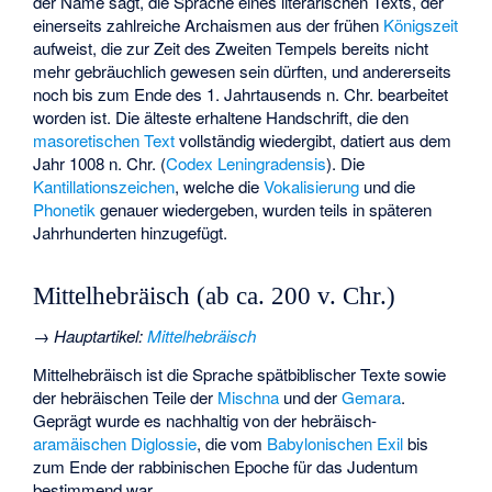
der Name sagt, die Sprache eines literarischen Texts, der
einerseits zahlreiche Archaismen aus der frühen
Königszeit
aufweist, die zur Zeit des
Zweiten Tempels
bereits nicht
mehr gebräuchlich gewesen sein dürften, und andererseits
noch bis zum Ende des 1. Jahrtausends n. Chr. bearbeitet
worden ist. Die älteste erhaltene Handschrift, die den
masoretischen Text
vollständig wiedergibt, datiert aus dem
Jahr 1008 n. Chr. (
Codex Leningradensis
). Die
Kantillationszeichen
, welche die
Vokalisierung
und die
Phonetik
genauer wiedergeben, wurden teils in späteren
Jahrhunderten hinzugefügt.
Mittelhebräisch (ab ca. 200 v. Chr.)
→
Hauptartikel
:
Mittelhebräisch
Mittelhebräisch ist die Sprache spätbiblischer Texte sowie
der hebräischen Teile der
Mischna
und der
Gemara
.
Geprägt wurde es nachhaltig von der hebräisch-
aramäischen
Diglossie
, die vom
Babylonischen Exil
bis
zum Ende der rabbinischen Epoche für das Judentum
bestimmend war.