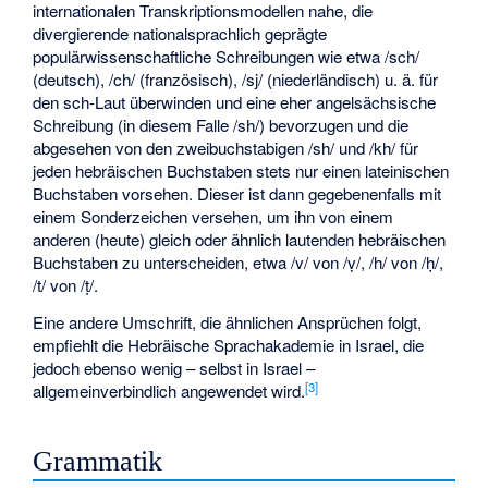
internationalen Transkriptionsmodellen nahe, die
divergierende nationalsprachlich geprägte
populärwissenschaftliche Schreibungen wie etwa /sch/
(deutsch), /ch/ (französisch), /sj/ (niederländisch) u. ä. für
den sch-Laut überwinden und eine eher angelsächsische
Schreibung (in diesem Falle /sh/) bevorzugen und die
abgesehen von den zweibuchstabigen /sh/ und /kh/ für
jeden hebräischen Buchstaben stets nur einen lateinischen
Buchstaben vorsehen. Dieser ist dann gegebenenfalls mit
einem Sonderzeichen versehen, um ihn von einem
anderen (heute) gleich oder ähnlich lautenden hebräischen
Buchstaben zu unterscheiden, etwa /v/ von /ṿ/, /h/ von /ḥ/,
/t/ von /ṭ/.
Eine andere Umschrift, die ähnlichen Ansprüchen folgt,
empfiehlt die Hebräische Sprachakademie in Israel, die
jedoch ebenso wenig – selbst in Israel –
[
3
]
allgemeinverbindlich angewendet wird.
Grammatik