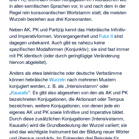
in allen semitischen Sprachen vor, in und nach dem in der
Regel rein konsonantischen Wortstamm statt; die meisten
Wurzeln bestehen aus drei Konsonanten.
Neben AK, PK und Partizip kennt das Hebräische Infinitiv-
und Imperativformen.
Vorvergangenheit
und
Futur II
sind
dagegen unbekannt. Auch gibt es nahezu keine
spezifischen Modalformen (Konjunktiv); sie sind fast immer
mit PK identisch (oder durch geringfügige Veränderung
hiervon abgeleitet).
Anders als etwa lateinische oder deutsche Verbstämme
können hebräische
Wurzeln
nach mehreren Mustern
konjugiert werden, z. B. als „Intensivstamm“ oder
„
Kausativ
“. Es gibt also abgesehen von den als AK und PK
bezeichneten Konjugationen, die Aktionsart oder Tempus
bezeichnen, weitere Konjugationen, von denen jede ein
eigenes AK und PK sowie Infinitive und Imperative bildet.
Durch diese zusätzlichen Konjugationen (Intensivstamm,
Kausativ) wird die Grundbedeutung der Wurzel variiert; sie
sind das wichtigste Instrument bei der Bildung neuer Wörter
und überaus produktiv. Im Folgenden drei Beispiele für