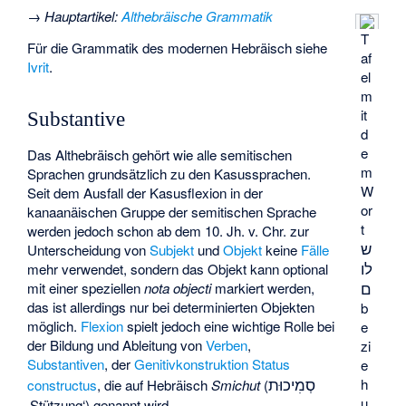
→
Hauptartikel
:
Althebräische Grammatik
T
Für die Grammatik des modernen Hebräisch siehe
af
Ivrit
.
el
m
it
Substantive
d
e
Das Althebräisch gehört wie alle semitischen
m
Sprachen grundsätzlich zu den Kasussprachen.
W
Seit dem Ausfall der Kasusflexion in der
or
kanaanäischen Gruppe der semitischen Sprache
t
werden jedoch schon ab dem 10. Jh. v. Chr. zur
ש
Unterscheidung von
Subjekt
und
Objekt
keine
Fälle
לו
mehr verwendet, sondern das Objekt kann optional
ם
mit einer speziellen
nota objecti
markiert werden,
das ist allerdings nur bei determinierten Objekten
b
möglich.
Flexion
spielt jedoch eine wichtige Rolle bei
e
der Bildung und Ableitung von
Verben
,
zi
Substantiven
, der
Genitivkonstruktion
Status
e
סְמִיכוּת
h
constructus
, die auf Hebräisch
Smichut
(
u
‚Stützung‘
) genannt wird.