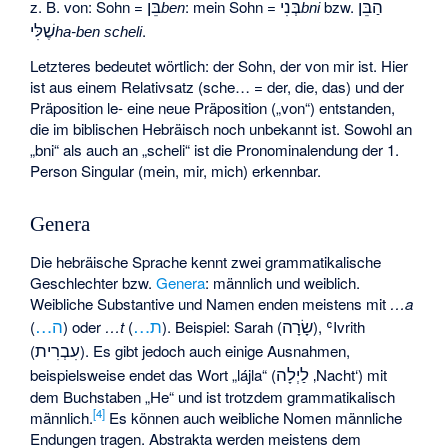
הַבֵּן
בְּנִי
בֵּן
z. B. von: Sohn =
: mein Sohn =
bzw.
ben
bni
שֶׁלִּי
.
ha-ben scheli
Letzteres bedeutet wörtlich: der Sohn, der von mir ist. Hier
ist aus einem Relativsatz (sche… = der, die, das) und der
Präposition le- eine neue Präposition („von“) entstanden,
die im biblischen Hebräisch noch unbekannt ist. Sowohl an
„bni“ als auch an „scheli“ ist die Pronominalendung der 1.
Person Singular (mein, mir, mich) erkennbar.
Genera
Die hebräische Sprache kennt zwei grammatikalische
Geschlechter bzw.
Genera
: männlich und weiblich.
Weibliche Substantive und Namen enden meistens mit
…a
שָׂרָה
ת…
ה…
(
) oder
…t
(
). Beispiel: Sarah (
), ʿIvrith
עִבְרִית
(
). Es gibt jedoch auch einige Ausnahmen,
לַיְלָה
beispielsweise endet das Wort „lájla“ (
‚Nacht‘
) mit
dem Buchstaben „He“ und ist trotzdem grammatikalisch
[
4
]
männlich.
Es können auch weibliche Nomen männliche
Endungen tragen. Abstrakta werden meistens dem