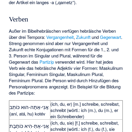
der Artikel ein langes -a („qametz“).
Verben
Außer im Bibelhebräischen verfügen hebräische Verben
über drei Tempora:
Vergangenheit
,
Zukunft
und
Gegenwart
.
Streng genommen sind aber nur Vergangenheit und
Zukunft echte Konjugationen mit Formen für die 1., 2. und
3. Person im Singular und Plural, während für die
Gegenwart das
Partizip
verwendet wird. Hier hat jedes
Verb wie das hebräische Adjektiv vier Formen: Maskulinum
Singular, Femininum Singular, Maskulinum Plural,
Femininum Plural. Die Person wird durch Hinzufügen des
Personalpronomens angezeigt. Ein Beispiel für die Bildung
des Partizips:
(ich, du, er) [m.] schreibe, schreibst,
אֲנִי-אַתָּה-הוּא
כּוֹתֵב
schreibt (wörtl.: ich (m.), du (m.), er
(aní, atá, hu) kotév
ein Schreibender)
(ich, du, sie) [f.] schreibe, schreibst,
אֲנִי-אַתְּ-הִיא
כּוֹתֶבֶת
schreibt (wörtl.: ich (f.), du (f.), sie