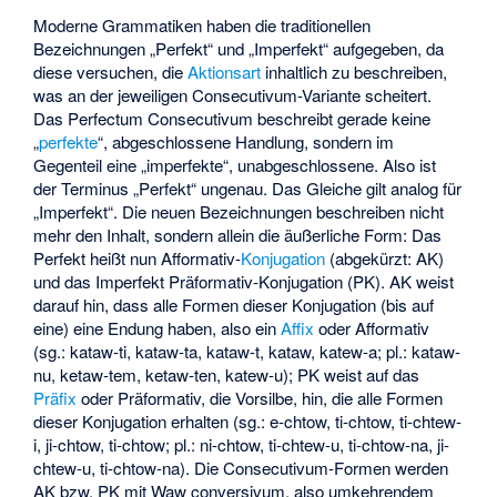
Moderne Grammatiken haben die traditionellen
Bezeichnungen „Perfekt“ und „Imperfekt“ aufgegeben, da
diese versuchen, die
Aktionsart
inhaltlich zu beschreiben,
was an der jeweiligen Consecutivum-Variante scheitert.
Das Perfectum Consecutivum beschreibt gerade keine
„
perfekte
“, abgeschlossene Handlung, sondern im
Gegenteil eine „imperfekte“, unabgeschlossene. Also ist
der Terminus „Perfekt“ ungenau. Das Gleiche gilt analog für
„Imperfekt“. Die neuen Bezeichnungen beschreiben nicht
mehr den Inhalt, sondern allein die äußerliche Form: Das
Perfekt heißt nun
Afformativ
-
Konjugation
(abgekürzt: AK)
und das Imperfekt
Präformativ
-Konjugation (PK). AK weist
darauf hin, dass alle Formen dieser Konjugation (bis auf
eine) eine Endung haben, also ein
Affix
oder Afformativ
(sg.: kataw-ti, kataw-ta, kataw-t, kataw, katew-a; pl.: kataw-
nu, ketaw-tem, ketaw-ten, katew-u); PK weist auf das
Präfix
oder Präformativ, die Vorsilbe, hin, die alle Formen
dieser Konjugation erhalten (sg.: e-chtow, ti-chtow, ti-chtew-
i, ji-chtow, ti-chtow; pl.: ni-chtow, ti-chtew-u, ti-chtow-na, ji-
chtew-u, ti-chtow-na). Die Consecutivum-Formen werden
AK bzw. PK mit Waw conversivum, also umkehrendem