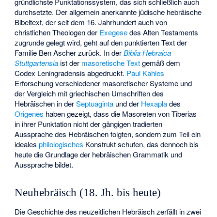
gründlichste Punktationssystem, das sich schließlich auch
durchsetzte. Der allgemein anerkannte jüdische hebräische
Bibeltext, der seit dem 16. Jahrhundert auch von
christlichen Theologen der
Exegese
des Alten Testaments
zugrunde gelegt wird, geht auf den punktierten Text der
Familie Ben Ascher zurück. In der
Biblia Hebraica
Stuttgartensia
ist der
masoretische Text
gemäß dem
Codex Leningradensis abgedruckt.
Paul Kahles
Erforschung verschiedener masoretischer Systeme und
der Vergleich mit griechischen Umschriften des
Hebräischen in der
Septuaginta
und der
Hexapla
des
Origenes
haben gezeigt, dass die Masoreten von Tiberias
in ihrer Punktation nicht der gängigen tradierten
Aussprache des Hebräischen folgten, sondern zum Teil ein
ideales
philologisches
Konstrukt schufen, das dennoch bis
heute die Grundlage der hebräischen Grammatik und
Aussprache bildet.
Neuhebräisch (18. Jh. bis heute)
Die Geschichte des neuzeitlichen Hebräisch zerfällt in zwei