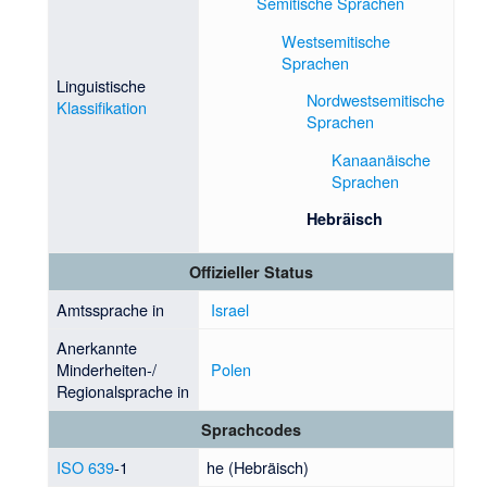
Semitische Sprachen
Westsemitische
Sprachen
Linguistische
Nordwestsemitische
Klassifikation
Sprachen
Kanaanäische
Sprachen
Hebräisch
Offizieller Status
Amtssprache in
Israel
Anerkannte
Minderheiten-/
Polen
Regionalsprache in
Sprachcodes
ISO 639
-1
he (Hebräisch)