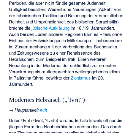
Perioden, die aber nicht für die gesamte Judenheit
Gültigkeit besaßen. Wesentliche Neuerungen (Abkehr von
der rabbinischen Tradition und Betonung der vermeintlichen
Reinheit und Ursprünglichkeit des biblischen Sprachstils)
brachte die
jüdische Aufklärung
im 18./19. Jahrhundert.
Auch bei den Juden anderer Regionen kam es – teils ohne
Einfluss der Entwicklungen in Mitteleuropa – insbesondere
im Zusammenhang mit der Verbreitung des Buchdrucks
und Zeitungswesens zu einer Renaissance des
Hebräischen, zum Beispiel im Irak. Einen weiteren
Neuanfang in der Moderne, der schließlich zur erneuten
Verankerung als muttersprachlich weitergegebenes Idiom
in Palästina führte, bewirkte der
Zionismus
im 20.
Jahrhundert.
Modernes Hebräisch („ʿIvrit“)
→
Hauptartikel
:
Ivrit
Unter ʿIvrit (ʿIwrit, ʿIvrith) wird außerhalb Israels oft nur die
jüngste Form des Neuhebräischen verstanden: Das durch
den Zionismus entstandene israelische Hebräisch ist das