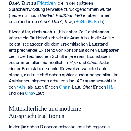
Dalet
,
Taw
) zu
Frikativen
, die in der späteren
Sprachentwicklung teilweise zurückgenommen wurde
(heute nur noch
Bet/Vet
,
Kaf/Khaf
,
Pe/Fe
, aber immer
unveränderlich
Gimel
,
Dalet
,
Taw
; (
BeGadKeFaT
)).
Etwas älter, doch auch in „biblischer Zeit“ entstanden
könnte die für Hebräisch wie für Aramh bis in die Antike
belegt ist dagegen die dem ursemitischen Lautstand
entsprechende Existenz von konsonantischen Lautpaaren,
die in der hebräischen Schrift in je einem Buchstaben
zusammenfallen, namentlich in
ʿAjin
und
Chet
. Jeder
dieser Buchstaben konnte für zwei verwandte Laute
stehen, die im Hebräischen später zusammengefallen, im
Arabischen hingegen erhalten sind:
Ajin
stand sowohl für
den
ʿAin
- als auch für den
Ghain
-Laut,
Chet
für den
Ḥā'
-
und den
Chā'
-Laut.
Mittelalterliche und moderne
Aussprachetraditionen
In der jüdischen Diaspora entwickelten sich regionale