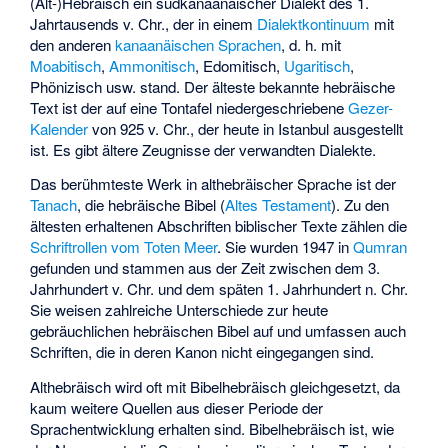
(Alt-)Hebräisch ein südkanaanäischer Dialekt des 1.
Jahrtausends v. Chr., der in einem
Dialektkontinuum
mit
den anderen
kanaanäischen Sprachen
, d. h. mit
Moabitisch
,
Ammonitisch
,
Edomitisch
,
Ugaritisch
,
Phönizisch
usw. stand. Der älteste bekannte hebräische
Text ist der auf eine Tontafel niedergeschriebene
Gezer-
Kalender
von 925 v. Chr., der heute in Istanbul ausgestellt
ist. Es gibt ältere Zeugnisse der verwandten Dialekte.
Das berühmteste Werk in althebräischer Sprache ist der
Tanach
, die hebräische Bibel (
Altes Testament
). Zu den
ältesten erhaltenen Abschriften biblischer Texte zählen die
Schriftrollen vom Toten Meer
. Sie wurden 1947 in
Qumran
gefunden und stammen aus der Zeit zwischen dem 3.
Jahrhundert v. Chr. und dem späten 1. Jahrhundert n. Chr.
Sie weisen zahlreiche Unterschiede zur heute
gebräuchlichen hebräischen Bibel auf und umfassen auch
Schriften, die in deren Kanon nicht eingegangen sind.
Althebräisch wird oft mit Bibelhebräisch gleichgesetzt, da
kaum weitere Quellen aus dieser Periode der
Sprachentwicklung erhalten sind. Bibelhebräisch ist, wie