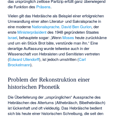
das ursprünglich zeitlose Partizip erfüllt ganz überwiegend
die Funktion des
Präsens
.
Vielen gilt das Hebräische als Beispiel einer erfolgreichen
Umwandlung einer alten Literatur- und Sakralsprache in
eine moderne
Nationalsprache
.
David Ben Gurion
, der
erste
Ministerpräsident
des 1948 gegründeten Staates
Israel
, behauptete sogar: „Wenn
Moses
heute zurückkäme
und um ein Stück Brot bäte, verstünde man ihn.“ Eine
derartige Auffassung wurde teilweise auch in der
Wissenschaft von Hebraisten und Semitisten vertreten
(
Edward Ullendorff
), ist jedoch umstritten (
Carl
Brockelmann
).
Problem der Rekonstruktion einer
historischen Phonetik
Die Überlieferung der „ursprünglichen“ Aussprache des
Hebräischen des Altertums (Althebräisch, Bibelhebräisch)
ist lückenhaft und oft vieldeutig. Das Hebräische bedient
sich bis heute einer historischen Schreibung, die seit den