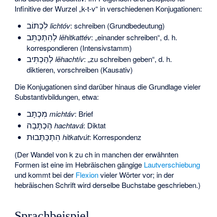
Infinitive der Wurzel „k-t-v“ in verschiedenen Konjugationen:
לִכְתּוֹב
lichtóv
: schreiben (Grundbedeutung)
לְהִתְכַּתֵּב
lëhitkattév
: „einander schreiben“, d. h.
korrespondieren (Intensivstamm)
לְהַכְתִּיב
lëhachtív
: „zu schreiben geben“, d. h.
diktieren, vorschreiben (Kausativ)
Die Konjugationen sind darüber hinaus die Grundlage vieler
Substantivbildungen, etwa:
מִכְתָּב
michtáv
: Brief
הַכְתָּבָה
hachtavá
: Diktat
הִתְכַּתְּבוּת
hitkatvút
: Korrespondenz
(Der Wandel von k zu ch in manchen der erwähnten
Formen ist eine im Hebräischen gängige
Lautverschiebung
und kommt bei der
Flexion
vieler Wörter vor; in der
hebräischen Schrift wird derselbe Buchstabe geschrieben.)
Sprachbeispiel