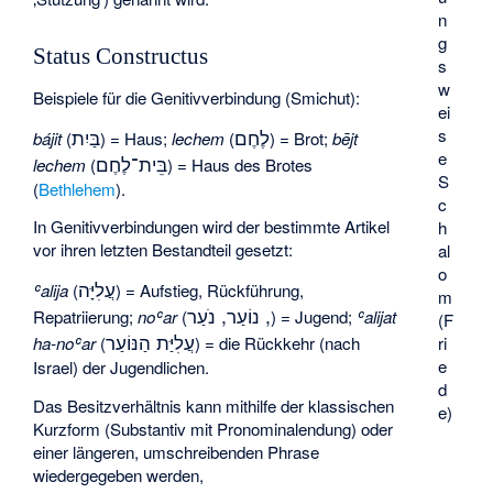
n
g
Status Constructus
s
w
Beispiele für die Genitivverbindung (Smichut):
ei
s
לֶחֶם
בַּיִת
bájit
(
) = Haus;
lechem
(
) = Brot;
bējt
e
בֵּית־לֶחֶם
lechem
(
) = Haus des Brotes
S
(
Bethlehem
).
c
In Genitivverbindungen wird der bestimmte Artikel
h
vor ihren letzten Bestandteil gesetzt:
al
o
עֲלִיָּה
ʿalija
(
) = Aufstieg, Rückführung,
m
, נוֹעַר, נֹעַר
Repatriierung;
noʿar
(
) = Jugend;
ʿalijat
(F
עֲלִיַּת הַנּוֹעַר
ri
ha-noʿar
(
) = die Rückkehr (nach
e
Israel) der Jugendlichen.
d
Das Besitzverhältnis kann mithilfe der klassischen
e)
Kurzform (Substantiv mit Pronominalendung) oder
einer längeren, umschreibenden Phrase
wiedergegeben werden,