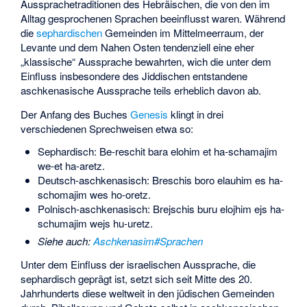
Aussprachetraditionen des Hebräischen, die von den im
Alltag gesprochenen Sprachen beeinflusst waren. Während
die
sephardischen
Gemeinden im Mittelmeerraum, der
Levante und dem Nahen Osten tendenziell eine eher
„klassische“ Aussprache bewahrten, wich die unter dem
Einfluss insbesondere des Jiddischen entstandene
aschkenasische Aussprache teils erheblich davon ab.
Der Anfang des Buches
Genesis
klingt in drei
verschiedenen Sprechweisen etwa so:
Sephardisch: Be-reschit bara elohim et ha-schamajim
we-et ha-aretz.
Deutsch-aschkenasisch: Breschis boro elauhim es ha-
schomajim wes ho-oretz.
Polnisch-aschkenasisch: Brejschis buru elojhim ejs ha-
schumajim wejs hu-uretz.
Siehe auch
:
Aschkenasim#Sprachen
Unter dem Einfluss der israelischen Aussprache, die
sephardisch geprägt ist, setzt sich seit Mitte des 20.
Jahrhunderts diese weltweit in den jüdischen Gemeinden