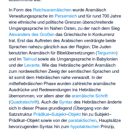
In Form des
Reichsaramäischen
wurde Aramäisch
Verwaltungssprache im
Perserreich
und für rund 700 Jahre
eine ethnische und politische Grenzen überschreitende
Umgangssprache im Nahen Osten, zu der nach dem Sieg
Alexanders des Großen
das Griechische in Konkurrenz
trat. Erst das Auftreten des Arabischen verdrängte beide
Sprachen nahezu gänzlich aus der Region. Die Juden
benutzten Aramäisch für Bibelübersetzungen (
Targumim
)
und im
Talmud
sowie als Umgangssprache in Babylonien
und der
Levante
. Wie das Hebräische gehört Aramäisch
zum nordwestlichen Zweig der semitischen Sprachen und
ist somit dem Hebräischen nahe verwandt. In der
mittelhebräischen
Phase wurden zahlreiche aramäische
Ausdrücke und Redewendungen ins Hebräische
übernommen, vor allem aber die
aramäische Schrift
(
Quadratschrift
). Auch die
Syntax
des Hebräischen änderte
sich in dieser Phase grundlegend (Übergang von der
Satzstruktur
Prädikat
–
Subjekt
–
Objekt
hin zu Subjekt–
Prädikat–Objekt sowie von der
parataktischen
, Hauptsätze
bevorzugenden Syntax hin zum
hypotaktischen
Prinzip,