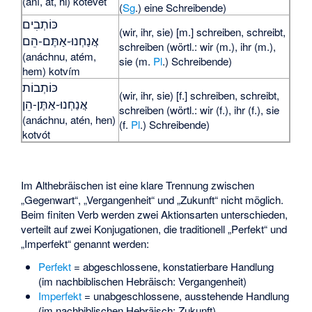
(aní, at, hi) kotévet
(
Sg
.) eine Schreibende)
כּוֹתְבִים
(wir, ihr, sie) [m.] schreiben, schreibt,
אֲנַחְנוּ-אַתֶּם-הֵם
schreiben (wörtl.: wir (m.), ihr (m.),
(anáchnu, atém,
sie (m.
Pl
.) Schreibende)
hem) kotvím
כּוֹתְבוֹת
(wir, ihr, sie) [f.] schreiben, schreibt,
אֲנַחְנוּ-אַתֶּן-הֵן
schreiben (wörtl.: wir (f.), ihr (f.), sie
(anáchnu, atén, hen)
(f.
Pl
.) Schreibende)
kotvót
Im Althebräischen ist eine klare Trennung zwischen
„Gegenwart“, „Vergangenheit“ und „Zukunft“ nicht möglich.
Beim finiten Verb werden zwei Aktionsarten unterschieden,
verteilt auf zwei Konjugationen, die traditionell „Perfekt“ und
„Imperfekt“ genannt werden:
Perfekt
= abgeschlossene, konstatierbare Handlung
(im nachbiblischen Hebräisch: Vergangenheit)
Imperfekt
= unabgeschlossene, ausstehende Handlung
(im nachbiblischen Hebräisch: Zukunft).