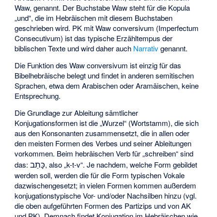
Waw, genannt. Der Buchstabe Waw steht für die Kopula
„und“, die im Hebräischen mit diesem Buchstaben
geschrieben wird. PK mit Waw conversivum (Imperfectum
Consecutivum) ist das typische Erzähltempus der
biblischen Texte und wird daher auch
Narrativ
genannt.
Die Funktion des Waw conversivum ist einzig für das
Bibelhebräische belegt und findet in anderen semitischen
Sprachen, etwa dem Arabischen oder Aramäischen, keine
Entsprechung.
Die Grundlage zur Ableitung sämtlicher
Konjugationsformen ist die „Wurzel“ (Wortstamm), die sich
aus den Konsonanten zusammensetzt, die in allen oder
den meisten Formen des Verbes und seiner Ableitungen
vorkommen. Beim hebräischen Verb für „schreiben“ sind
כָּתַב
das:
, also „k-t-v“. Je nachdem, welche Form gebildet
werden soll, werden die für die Form typischen Vokale
dazwischengesetzt; in vielen Formen kommen außerdem
konjugationstypische Vor- und/oder Nachsilben hinzu (vgl.
die oben aufgeführten Formen des Partizips und von AK
und PK). Demnach findet Konjugation im Hebräischen wie