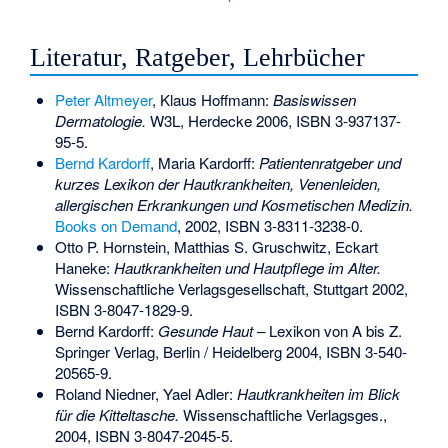
Literatur, Ratgeber, Lehrbücher
Peter Altmeyer
, Klaus Hoffmann:
Basiswissen
Dermatologie.
W3L, Herdecke 2006,
ISBN 3-937137-
95-5
.
Bernd Kardorff
, Maria Kardorff:
Patientenratgeber und
kurzes Lexikon der Hautkrankheiten, Venenleiden,
allergischen Erkrankungen und Kosmetischen Medizin.
Books on Demand
, 2002,
ISBN 3-8311-3238-0
.
Otto P. Hornstein, Matthias S. Gruschwitz, Eckart
Haneke:
Hautkrankheiten und Hautpflege im Alter.
Wissenschaftliche Verlagsgesellschaft, Stuttgart 2002,
ISBN 3-8047-1829-9
.
Bernd Kardorff:
Gesunde Haut
– Lexikon von A bis Z.
Springer Verlag, Berlin / Heidelberg 2004,
ISBN 3-540-
20565-9
.
Roland Niedner, Yael Adler:
Hautkrankheiten im Blick
für die Kitteltasche.
Wissenschaftliche Verlagsges.,
2004,
ISBN 3-8047-2045-5
.