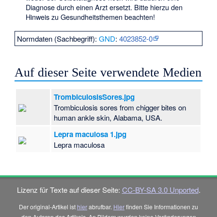
Diagnose durch einen Arzt ersetzt. Bitte hierzu den
Hinweis zu Gesundheitsthemen
beachten!
Normdaten (Sachbegriff):
GND
:
4023852-0
Auf dieser Seite verwendete Medien
TrombiculosisSores.jpg
Trombiculosis sores from chigger bites on
human ankle skin, Alabama, USA.
Lepra maculosa 1.jpg
Lepra maculosa
Lizenz für Texte auf dieser Seite:
CC-BY-SA 3.0 Unported
.
Der original-Artikel ist
hier
abrufbar.
Hier
finden Sie Informationen zu
den Autoren des Artikels. An Bildern wurden keine Veränderungen