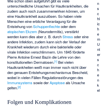
Wie schon oben aufgeführt gibt es viele
n
unterschiedliche Ursachen für Hautkrankheiten, die
s
zudem auch noch zusammenwirken können, um
c
eine Hautkrankheit auszulösen. So haben viele
hl
Menschen eine erbliche Veranlagung für die
ic
Entstehung von
Schuppenflechte
oder dem
h
atopischen Ekzem
(Neurodermitis), verstärkt
e
werden kann dies aber z. B. durch
Stress
oder eine
m
andere Infektion, zudem kann sich der Verlauf der
U
Krankheit wiederum durch eine bakterielle oder
nt
virale Infektion verschlimmern. Um 1845 förderte
er
Pierre Antoine Ernest Bazin
die Lehre von den
s
[
1
]
konstitutionellen Dermatosen.
Bei vielen
c
Hautkrankheiten weiß man immer noch nicht über
h
den genauen Entstehungsmechanismus Bescheid,
e
wobei in vielen Fällen Regulationsstörungen des
n
Immunsystems
sowie der
Apoptose
als Ursache
k
[
2
]
gelten.
el
Folgen und Komplikationen