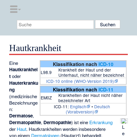
Hautkrankheit
Eine
Klassifikation nach
ICD-10
Hautkrankhei
Krankheit der Haut und der
L98.9
Unterhaut, nicht näher bezeichnet
t
oder
ICD-10 online (WHO-Version 2019)
Hauterkranku
Klassifikation nach
ICD-11
ng
Krankheiten der Haut nicht näher
(medizinische
EM0Z
bezeichneter Art
Bezeichnunge
ICD-11:
Englisch
•
Deutsch
n:
(Vorabversion)
Dermatose
,
Dermatopathie
,
Dermopathie
) ist eine
Erkrankung
L
der
Haut
. Hautkrankheiten werden insbesondere
e
von einem
Dermatologen
(Hautarzt) behandelt.