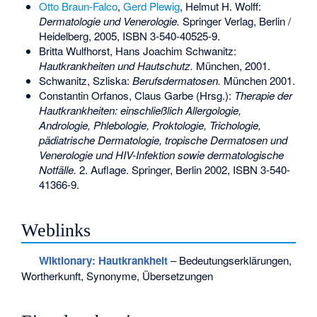
Otto Braun-Falco
,
Gerd Plewig
, Helmut H. Wolff:
Dermatologie und Venerologie.
Springer Verlag, Berlin /
Heidelberg, 2005,
ISBN 3-540-40525-9
.
Britta Wulfhorst, Hans Joachim Schwanitz:
Hautkrankheiten und Hautschutz.
München, 2001.
Schwanitz, Szliska:
Berufsdermatosen.
München 2001.
Constantin Orfanos, Claus Garbe (Hrsg.):
Therapie der
Hautkrankheiten: einschließlich Allergologie,
Andrologie, Phlebologie, Proktologie, Trichologie,
pädiatrische Dermatologie, tropische Dermatosen und
Venerologie und HIV-Infektion sowie dermatologische
Notfälle.
2. Auflage. Springer, Berlin 2002,
ISBN 3-540-
41366-9
.
Weblinks
Wiktionary: Hautkrankheit
– Bedeutungserklärungen,
Wortherkunft, Synonyme, Übersetzungen