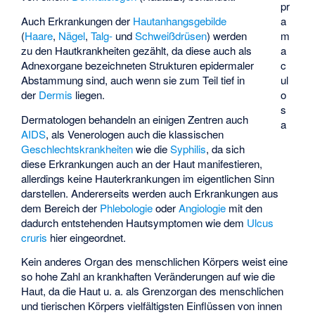
pr
a
Auch Erkrankungen der
Hautanhangsgebilde
m
(
Haare
,
Nägel
,
Talg-
und
Schweißdrüsen
) werden
a
zu den Hautkrankheiten gezählt, da diese auch als
c
Adnexorgane bezeichneten Strukturen epidermaler
ul
Abstammung sind, auch wenn sie zum Teil tief in
o
der
Dermis
liegen.
s
Dermatologen behandeln an einigen Zentren auch
a
AIDS
, als
Venerologen
auch die klassischen
Geschlechtskrankheiten
wie die
Syphilis
, da sich
diese Erkrankungen auch an der Haut manifestieren,
allerdings keine Hauterkrankungen im eigentlichen Sinn
darstellen. Andererseits werden auch Erkrankungen aus
dem Bereich der
Phlebologie
oder
Angiologie
mit den
dadurch entstehenden Hautsymptomen wie dem
Ulcus
cruris
hier eingeordnet.
Kein anderes Organ des menschlichen Körpers weist eine
so hohe Zahl an krankhaften Veränderungen auf wie die
Haut, da die Haut u. a. als Grenzorgan des menschlichen
und tierischen Körpers vielfältigsten Einflüssen von innen