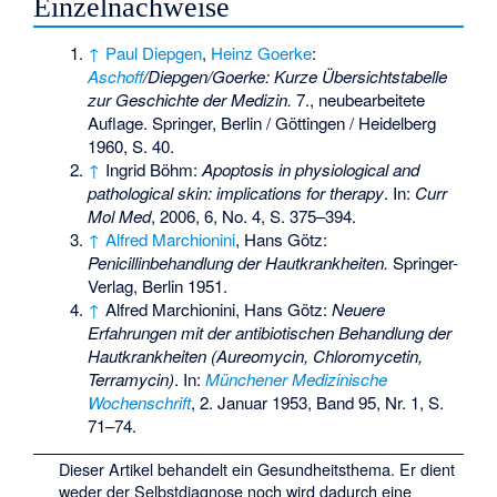
Einzelnachweise
↑
Paul Diepgen
,
Heinz Goerke
:
Aschoff
/Diepgen/Goerke: Kurze Übersichtstabelle
zur Geschichte der Medizin.
7., neubearbeitete
Auflage. Springer, Berlin / Göttingen / Heidelberg
1960, S. 40.
↑
Ingrid Böhm:
Apoptosis in physiological and
pathological skin: implications for therapy
. In:
Curr
Mol Med
, 2006, 6, No. 4, S. 375–394.
↑
Alfred Marchionini
, Hans Götz:
Penicillinbehandlung der Hautkrankheiten.
Springer-
Verlag, Berlin 1951.
↑
Alfred Marchionini, Hans Götz:
Neuere
Erfahrungen mit der antibiotischen Behandlung der
Hautkrankheiten (Aureomycin, Chloromycetin,
Terramycin)
. In:
Münchener Medizinische
Wochenschrift
, 2. Januar 1953, Band 95, Nr. 1, S.
71–74.
Dieser Artikel behandelt ein Gesundheitsthema. Er dient
weder der Selbstdiagnose noch wird dadurch eine