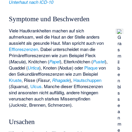
Unterhaut nach ICD-10
Symptome und Beschwerden
Viele Hautkrankheiten machen auf sich
aufmerksam, weil die Haut an der Stelle anders
G
aussieht als gesunde Haut. Man spricht auch von
ra
Effloreszenzen
. Dabei unterscheidet man die
s
Primäreffloreszenzen wie zum Beispiel Fleck
m
(
Macula
), Knötchen (
Papel
), Eiterknötchen (
Pustel
),
il
Quaddel (
Urtica
), Knoten (
Nodus
) oder
Plaque
von
b
den Sekundäreffloreszenzen wie zum Beispiel
e
Kruste
, Risse (
Fissur
,
Rhagade
),
Hautschuppen
n
(
Squama
),
Ulcus
. Manche dieser Effloreszenzen
bi
sind ansonsten nicht auffällig, andere hingegen
s
verursachen auch starkes Missempfinden
s
(Juckreiz, Brennen, Schmerzen).
e
a
n
Ursachen
m
e