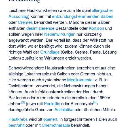
Leichtere Hautkrankheiten (wie zum Beispiel
allergischer
Ausschlag
) können mit
entzündungshemmenden
Salben
oder
Cremes
behandelt werden. Manche dieser Salben
enthalten
desinfizierende
Bestandteile oder
Kortison
und
sollten wegen ihrer
Nebenwirkungen
nur kurzzeitig
angewandt werden. Der Vorteil ist, dass der Wirkstoff nur
dort wirkt, wo er benötigt wird; zudem können durch die
richtige Wahl der
Grundlage
(Salbe, Creme, Paste, Lösung,
Lotion) zusätzliche Wirkungen erzielt werden.
Schwerwiegendere Hautkrankheiten sprechen oft auf eine
alleinige Lokaltherapie mit Salben oder Cremes nicht an.
Hier werden auch systemische
Medikamente
, z. B. in
Tablettenform, verwendet, die Nebenwirkungen haben
können. Auch Infektionskrankheiten der Haut durch
Bakterien oder Viren erfordern die bereits in den 1950er
[
3
]
[
4
]
Jahren
(etwa mit
Penicillin
oder
Aureomycin
)
durchgeführte Gabe von
Antibiotika
oder ähnlichen Mitteln.
Hautkrebs
wird oft
operiert
, in fortgeschrittenen Fällen auch
bestrahlt
oder mit
Chemotherapie
behandelt.