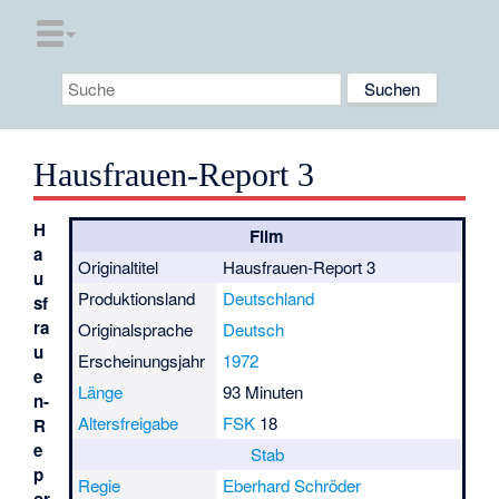
Hausfrauen-Report 3
H
Film
a
Originaltitel
Hausfrauen-Report 3
u
Produktionsland
Deutschland
sf
ra
Originalsprache
Deutsch
u
Erscheinungsjahr
1972
e
Länge
93 Minuten
n-
Altersfreigabe
FSK
18
R
e
Stab
p
Regie
Eberhard Schröder