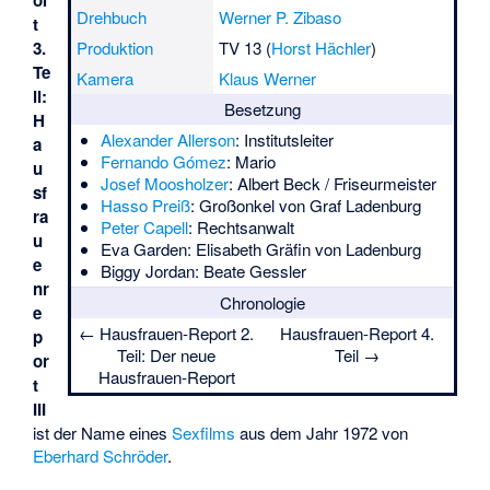
or
Drehbuch
Werner P. Zibaso
t
3.
Produktion
TV 13 (
Horst Hächler
)
Te
Kamera
Klaus Werner
il:
Besetzung
H
Alexander Allerson
: Institutsleiter
a
Fernando Gómez
: Mario
u
Josef Moosholzer
: Albert Beck / Friseurmeister
sf
Hasso Preiß
: Großonkel von Graf Ladenburg
ra
Peter Capell
: Rechtsanwalt
u
Eva Garden
: Elisabeth Gräfin von Ladenburg
e
Biggy Jordan
: Beate Gessler
nr
Chronologie
e
←
Hausfrauen-Report 2.
Hausfrauen-Report 4.
p
Teil: Der neue
Teil
→
or
Hausfrauen-Report
t
III
ist der Name eines
Sexfilms
aus dem Jahr 1972 von
Eberhard Schröder
.