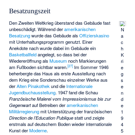
Besatzungszeit
Den Zweiten Weltkrieg überstand das Gebäude fast
unbeschädigt. Während der
amerikanischen
N
Besatzung
wurde das Gebäude als
Offizierskasino
a
mit Unterhaltungsprogramm genutzt. Einer
c
Anekdote nach wurde dabei im Gebäude ein
h
Basketballfeld
angelegt, so dass bei der
K
Wiedereröffnung als
Museum
noch Markierungen
ri
[
27
]
am Fußboden sichtbar waren.
Im Sommer 1946
e
beherbergte das Haus als erste Ausstellung nach
g
dem Krieg eine Sonderschau einzelner Werke aus
s
der
Alten Pinakothek
und die
Internationale
e
Jugendbuchausstellung
. 1947 fand die Schau
n
Französische Malerei vom Impressionismus bis zur
d
Gegenwart
auf Betreiben der
amerikanischen
e
Militärregierung
mit Unterstützung der französischen
1
Direction de l’Education Publique
statt und zeigte
9
erstmals auf deutschem Boden wieder internationale
4
Kunst der
Moderne
.
5