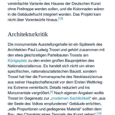
vereinfachte Variante des Hauses der Deutschen Kunst
ohne Freitreppe werden sollen, und die Kolonnaden wären
in die Gebäudeflucht integriert worden. Das Projekt kam
[
18
]
nicht über Vorentwürfe hinaus.
Architekturkritik
Die monumentale Ausstellungshalle ist ein Spätwerk des
Architekten Paul Ludwig Troost und gehört zusammen mit
den etwa gleichzeitigen Parteibauten Troosts am
Königsplatz
zu den ersten großen Bauprojekten des
Nationalsozialismus. Es handelt sich nicht um einen
spezifischen, nationalsozialistischen Baustil, sondern
Troost hat hier die Formensprache des
Neoklassizismus
aus seiner Hauptschaffenszeit vor dem Ersten Weltkrieg
ins Extreme vereinfacht, Details reduziert und ins
[
3
]
Monumentale vergrößert.
Nach eigenen Angaben wollte
Troost im Gegensatz zur „
modernen Sachlichkeit
“ ein „aus
der Seele des Volkes empfundenes“ Gebäude errichten,
„edle Proportionen und gediegenes Material“ sollten dem
[
19
]
Bau „den Charakter eines Tempels der Kunst geben“.