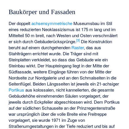
Baukörper und Fassaden
Der doppelt
achsensymmetrische
Museumsbau im Stil
eines reduzierten Neoklassizismus ist 175 m lang und im
Mittelteil 50 m breit, nach Westen und Osten verschmälert
[
3
]
er sich durch Gebäuderücksprünge.
Die Konstruktion
beruht auf einem durchgehenden
Raster
, das aus
Stahlträgern errichtet wurde. Die Träger sind mit
Steinplatten verkleidet, so dass das Gebäude wie ein
Steinbau wirkt. Der Haupteingang liegt in der Mitte der
Südfassade, weitere Eingänge führen von der Mitte der
Nordseite zur Nordgalerie und an den Schmalseiten in die
Seitenflügel. Beiden Längsseiten ist jeweils ein 21-achsiger
Portikus
aus kolossalen, nicht
kannelierten
, die gesamte
Gebäudehöhe einnehmenden Säulen vorgelagert, der
jeweils durch Eckpfeiler abgeschlossen wird. Dem Portikus
auf der südlichen Schauseite an der Prinzregentenstraße
war ursprünglich über die volle Breite eine Freitreppe
vorgelagert, sie wurde 1971 im Zuge von
Straßenumgestaltungen in der Tiefe reduziert und bis auf