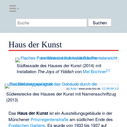
Haus der Kunst
Südfassade des Hauses der Kunst (2014) mit
[
1
]
Installation
The Joys of Yiddish
von
Mel Bochner
(c)
Avda
/ www.avda-foto.de,
CC BY-SA 3.0
Südwestecke des Hauses der Kunst mit Namensschriftzug
(2013)
Das
Haus der Kunst
ist ein Ausstellungsgebäude in der
Münchener
Prinzregentenstraße
am südlichen Ende des
Englischen Gartens
. Es wurde von 1933 bis 1937 auf