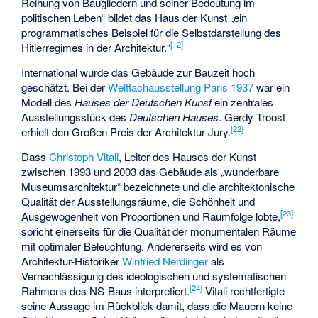
Reihung von Baugliedern und seiner Bedeutung im
politischen Leben“ bildet das Haus der Kunst „ein
programmatisches Beispiel für die Selbstdarstellung des
[
12
]
Hitlerregimes in der Architektur.“
International wurde das Gebäude zur Bauzeit hoch
geschätzt. Bei der
Weltfachausstellung Paris 1937
war ein
Modell des
Hauses der Deutschen Kunst
ein zentrales
Ausstellungsstück des
Deutschen Hauses
. Gerdy Troost
[
22
]
erhielt den Großen Preis der Architektur-Jury.
Dass
Christoph Vitali
, Leiter des Hauses der Kunst
zwischen 1993 und 2003 das Gebäude als „wunderbare
Museumsarchitektur“ bezeichnete und die architektonische
Qualität der Ausstellungsräume, die Schönheit und
[
23
]
Ausgewogenheit von Proportionen und Raumfolge lobte,
spricht einerseits für die Qualität der monumentalen Räume
mit optimaler Beleuchtung. Andererseits wird es von
Architektur-Historiker
Winfried Nerdinger
als
Vernachlässigung des ideologischen und systematischen
[
24
]
Rahmens des NS-Baus interpretiert.
Vitali rechtfertigte
seine Aussage im Rückblick damit, dass die Mauern keine