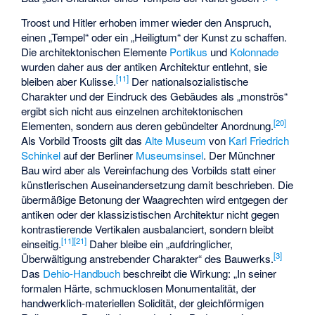
Troost und Hitler erhoben immer wieder den Anspruch,
einen „Tempel“ oder ein „Heiligtum“ der Kunst zu schaffen.
Die architektonischen Elemente
Portikus
und
Kolonnade
wurden daher aus der antiken Architektur entlehnt, sie
[
11
]
bleiben aber Kulisse.
Der nationalsozialistische
Charakter und der Eindruck des Gebäudes als „monströs“
ergibt sich nicht aus einzelnen architektonischen
[
20
]
Elementen, sondern aus deren gebündelter Anordnung.
Als Vorbild Troosts gilt das
Alte Museum
von
Karl Friedrich
Schinkel
auf der Berliner
Museumsinsel
. Der Münchner
Bau wird aber als Vereinfachung des Vorbilds statt einer
künstlerischen Auseinandersetzung damit beschrieben. Die
übermäßige Betonung der Waagrechten wird entgegen der
antiken oder der klassizistischen Architektur nicht gegen
kontrastierende Vertikalen ausbalanciert, sondern bleibt
[
11
]
[
21
]
einseitig.
Daher bleibe ein „aufdringlicher,
[
3
]
Überwältigung anstrebender Charakter“ des Bauwerks.
Das
Dehio-Handbuch
beschreibt die Wirkung: „In seiner
formalen Härte, schmucklosen Monumentalität, der
handwerklich-materiellen Solidität, der gleichförmigen