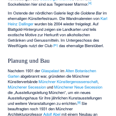
[
4
]
Sockelleisten hier sind aus Tegernseer Marmor.
Im Ostende der nördlichen Galerie liegt die
Goldene Bar
im
ehemaligen Künstlerfestraum. Die Wandmalereien von
Karl
Heinz Dallinger
wurden bis 2004 wieder freigelegt. Auf
Blattgold-Hintergrund zeigen sie Landkarten und teils
exotische Motive zur Herkunft von alkoholischen
Getränken und Genussmitteln. Im Untergeschoss des
Westflügels nutzt der Club
P1
das ehemalige Bierstüberl.
Planung und Bau
Nachdem 1931 der
Glaspalast
im
Alten Botanischen
Garten
abgebrannt war, gründeten die Münchner
Künstlerverbände
Münchner Künstlergenossenschaft
,
Münchener Secession
und
Münchener Neue Secession
die „Ausstellungsleitung München“, um ein neues
Ausstellungshaus für ihre jährlichen Kunstausstellungen
[
8
]
und weitere Veranstaltungen zu errichten.
Sie
beauftragten noch 1931 den Münchner
Architekturprofessor
Adolf Abel
mit einem Neubau an