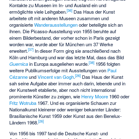
Kontakte zu Museen im In- und Ausland ein und
[
36
]
ermöglichte viele Leihgaben.
Das Haus der Kunst
arbeitete oft mit anderen Museen zusammen und
organisierte
Wanderausstellungen
oder beteiligte sich an
ihnen. Die Picasso-Ausstellung von 1955 beruhte auf
einem Bilderbestand, der vorher schon in Paris gezeigt
worden war, wurde aber für München um 37 Werke
[
37
]
erweitert.
In dieser Form ging sie anschließend nach
Köln und Hamburg und war das letzte Mal, dass das Bild
[
38
]
Guernica
in Europa ausgeliehen wurde.
1956 folgten
weitere Publikumserfolge mit Ausstellungen von
Paul
[
26
]
Cézanne
und
Vincent van Gogh
.
Das Haus der Kunst
sah seine Aufgabe aber immer auch darin, lebende und in
der Kunstwelt etablierte, aber noch nicht international
prominente Künstler zu zeigen, wie
Henry Moore
1960 oder
Fritz Wotruba
1967. Und es organisierte Schauen zur
Nationalkunst kleinerer oder weniger bekannter Länder:
Brasilianische Kunst 1959 oder Kunst aus den Benelux-
[
26
]
Ländern 1968.
Von 1956 bis 1997 fand die
Deutsche Kunst- und