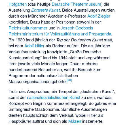
Hofgarten
(das heutige
Deutsche Theatermuseum
) die
Ausstellung
Entartete Kunst
. Beide Ausstellungen wurden
durch den Münchner Akademie-Professor
Adolf Ziegler
koordiniert. Dazu hatte er Positionen sowohl in der
Reichskulturkammer
und in
Joseph Goebbels
Reichsministerium für Volksaufklärung und Propaganda
.
Bis 1939 fand jährlich der
Tag der Deutschen Kunst
statt,
bei dem
Adolf Hitler
als Redner auftrat. Die als jährliche
Verkaufsausstellung konzipierte „Große Deutsche
Kunstausstellung“ fand bis 1944 statt und zog während
ihrer jeweils viele Monate langen Dauer mehrere
hunderttausend Besucher an, weil ihr Besuch zum
Programm der nationalsozialistischen
[
26
]
Massenorganisationen gehörte.
Trotz des Anspruches, ein Tempel der „deutschen Kunst“,
somit der
nationalsozialistischen Kunst
zu sein, war das
Konzept von Beginn kommerziell angelegt: So gab es eine
umfangreiche Gastronomie. Sämtliche Ausstellungen
dienten hauptsächlich dem Verkauf, wobei Hitler als
Hauptkäufer auftrat und sich als
Mäzen
inszenierte.