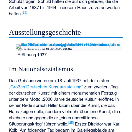
Schuld tragen. Schuld hätten die auf sich geladen, die die
Arbeit von 1937 bis 1944 in diesem Haus zu verantworten
[
23
]
hatten.
Ausstellungsgeschichte
(c) Bundesarchiv, Bild 183-C10092 / CC-BY-SA 3.0
Eröffnung 1937
Im Nationalsozialismus
Das Gebäude wurde am 18. Juli 1937 mit der ersten
„
Großen Deutschen Kunstausstellung
“ zum zweiten „Tag
der deutschen Kunst“ mit einem monumentalen Festzug
unter dem Motto „2000 Jahre deutsche Kultur“ eröffnet. In
seiner Rede sprach Hitler kaum über die Kunst, die das
Haus zeigen solle, sondern vielmehr über jene Kunst, die er
ablehnte und gegen die er „einen unerbittlichen
[
25
]
Säuberungskrieg“ führen wolle.
Erster Direktor war
Karl
Kolb
. Am folgenden Tag begann im Galeriegebäude am