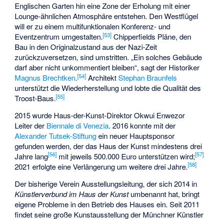
Englischen Garten hin eine Zone der Erholung mit einer
Lounge-ähnlichen Atmosphäre entstehen. Den Westflügel
will er zu einem multifunktionalen Konferenz- und
[
53
]
Eventzentrum umgestalten.
Chipperfields Pläne, den
Bau in den Originalzustand aus der Nazi-Zeit
zurückzuversetzen, sind umstritten. „Ein solches Gebäude
darf aber nicht unkommentiert bleiben“, sagt der Historiker
[
54
]
Magnus Brechtken
.
Architekt
Stephan Braunfels
unterstützt die Wiederherstellung und lobte die Qualität des
[
55
]
Troost-Baus.
2015 wurde Haus-der-Kunst-Direktor Okwui Enwezor
Leiter der
Biennale di Venezia
. 2016 konnte mit der
Alexander Tutsek-Stiftung
ein neuer Hauptsponsor
gefunden werden, der das Haus der Kunst mindestens drei
[
56
]
[
57
]
Jahre lang
mit jeweils 500.000 Euro unterstützen wird;
[
58
]
2021 erfolgte eine Verlängerung um weitere drei Jahre.
Der bisherige Verein Ausstellungsleitung, der sich 2014 in
Künstlerverbund im Haus der Kunst
umbenannt hat, bringt
eigene Probleme in den Betrieb des Hauses ein. Seit 2011
findet seine große Kunstausstellung der Münchner Künstler