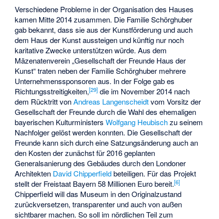
Verschiedene Probleme in der Organisation des Hauses
kamen Mitte 2014 zusammen. Die Familie Schörghuber
gab bekannt, dass sie aus der Kunstförderung und auch
dem Haus der Kunst aussteigen und künftig nur noch
karitative Zwecke unterstützen würde. Aus dem
Mäzenatenverein „Gesellschaft der Freunde Haus der
Kunst“ traten neben der Familie Schörghuber mehrere
Unternehmenssponsoren aus. In der Folge gab es
[
29
]
Richtungsstreitigkeiten,
die im November 2014 nach
dem Rücktritt von
Andreas Langenscheidt
vom Vorsitz der
Gesellschaft der Freunde durch die Wahl des ehemaligen
bayerischen Kulturministers
Wolfgang Heubisch
zu seinem
Nachfolger gelöst werden konnten. Die Gesellschaft der
Freunde kann sich durch eine Satzungsänderung auch an
den Kosten der zunächst für 2016 geplanten
Generalsanierung des Gebäudes durch den Londoner
Architekten
David Chipperfield
beteiligen. Für das Projekt
[
6
]
stellt der Freistaat Bayern 58 Millionen Euro bereit.
Chipperfield will das Museum in den Originalzustand
zurückversetzen, transparenter und auch von außen
sichtbarer machen. So soll im nördlichen Teil zum