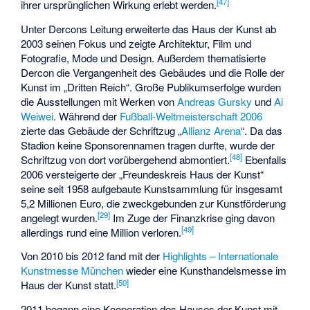
[
47
]
ihrer ursprünglichen Wirkung erlebt werden.
Unter Dercons Leitung erweiterte das Haus der Kunst ab
2003 seinen Fokus und zeigte Architektur, Film und
Fotografie, Mode und Design. Außerdem thematisierte
Dercon die Vergangenheit des Gebäudes und die Rolle der
Kunst im „Dritten Reich“. Große Publikumserfolge wurden
die Ausstellungen mit Werken von
Andreas Gursky
und
Ai
Weiwei
. Während der
Fußball-Weltmeisterschaft 2006
zierte das Gebäude der Schriftzug „
Allianz Arena
“. Da das
Stadion keine Sponsorennamen tragen durfte, wurde der
[
48
]
Schriftzug von dort vorübergehend abmontiert.
Ebenfalls
2006 versteigerte der „Freundeskreis Haus der Kunst“
seine seit 1958 aufgebaute Kunstsammlung für insgesamt
5,2 Millionen Euro, die zweckgebunden zur Kunstförderung
[
29
]
angelegt wurden.
Im Zuge der
Finanzkrise
ging davon
[
49
]
allerdings rund eine Million verloren.
Von 2010 bis 2012 fand mit der
Highlights – Internationale
Kunstmesse München
wieder eine Kunsthandelsmesse im
[
50
]
Haus der Kunst statt.
2011 begann eine Kooperation des Hauses der Kunst mit