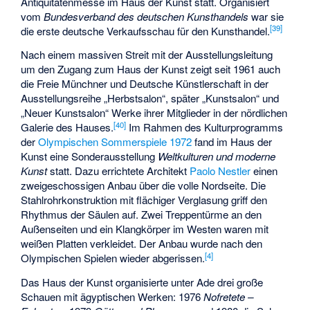
Antiquitätenmesse
im Haus der Kunst statt. Organisiert
vom
Bundesverband des deutschen Kunsthandels
war sie
[
39
]
die erste deutsche Verkaufsschau für den Kunsthandel.
Nach einem massiven Streit mit der Ausstellungsleitung
um den Zugang zum Haus der Kunst zeigt seit 1961 auch
die
Freie Münchner und Deutsche Künstlerschaft
in der
Ausstellungsreihe „Herbstsalon“, später „Kunstsalon“ und
„Neuer Kunstsalon“ Werke ihrer Mitglieder in der nördlichen
[
40
]
Galerie des Hauses.
Im Rahmen des Kulturprogramms
der
Olympischen Sommerspiele 1972
fand im Haus der
Kunst eine Sonderausstellung
Weltkulturen und moderne
Kunst
statt. Dazu errichtete Architekt
Paolo Nestler
einen
zweigeschossigen Anbau über die volle Nordseite. Die
Stahlrohrkonstruktion mit flächiger Verglasung griff den
Rhythmus der Säulen auf. Zwei Treppentürme an den
Außenseiten und ein Klangkörper im Westen waren mit
weißen Platten verkleidet. Der Anbau wurde nach den
[
4
]
Olympischen Spielen wieder abgerissen.
Das Haus der Kunst organisierte unter Ade drei große
Schauen mit ägyptischen Werken: 1976
Nofretete –