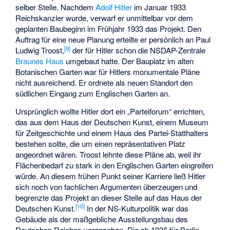
selber Stelle. Nachdem
Adolf Hitler
im Januar 1933
Reichskanzler wurde, verwarf er unmittelbar vor dem
geplanten Baubeginn im Frühjahr 1933 das Projekt. Den
Auftrag für eine neue Planung erteilte er persönlich an Paul
[
9
]
Ludwig Troost,
der für Hitler schon die NSDAP-Zentrale
Braunes Haus
umgebaut hatte. Der Bauplatz im alten
Botanischen Garten war für Hitlers monumentale Pläne
nicht ausreichend. Er ordnete als neuen Standort den
südlichen Eingang zum Englischen Garten an.
Ursprünglich wollte Hitler dort ein „Parteiforum“ errichten,
das aus dem Haus der Deutschen Kunst, einem Museum
für Zeitgeschichte und einem Haus des Partei-Statthalters
bestehen sollte, die um einen repräsentativen Platz
angeordnet wären. Troost lehnte diese Pläne ab, weil ihr
Flächenbedarf zu stark in den Englischen Garten eingreifen
würde. An diesem frühen Punkt seiner Karriere ließ Hitler
sich noch von fachlichen Argumenten überzeugen und
begrenzte das Projekt an dieser Stelle auf das Haus der
[
10
]
Deutschen Kunst.
In der NS-Kulturpolitik war das
Gebäude als der maßgebliche Ausstellungsbau des
Deutschen Reiches vorgesehen. Die ab 1936 für Berlin