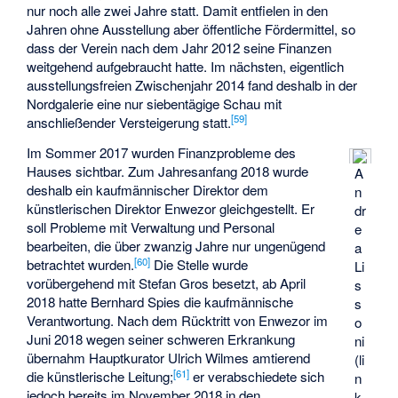
nur noch alle zwei Jahre statt. Damit entfielen in den
Jahren ohne Ausstellung aber öffentliche Fördermittel, so
dass der Verein nach dem Jahr 2012 seine Finanzen
weitgehend aufgebraucht hatte. Im nächsten, eigentlich
ausstellungsfreien Zwischenjahr 2014 fand deshalb in der
Nordgalerie eine nur siebentägige Schau mit
[
59
]
anschließender Versteigerung statt.
Im Sommer 2017 wurden Finanzprobleme des
Hauses sichtbar. Zum Jahresanfang 2018 wurde
A
deshalb ein kaufmännischer Direktor dem
n
künstlerischen Direktor Enwezor gleichgestellt. Er
dr
soll Probleme mit Verwaltung und Personal
e
bearbeiten, die über zwanzig Jahre nur ungenügend
a
[
60
]
betrachtet wurden.
Die Stelle wurde
Li
vorübergehend mit Stefan Gros besetzt, ab April
s
2018 hatte Bernhard Spies die kaufmännische
s
Verantwortung. Nach dem Rücktritt von Enwezor im
o
Juni 2018 wegen seiner schweren Erkrankung
ni
übernahm Hauptkurator Ulrich Wilmes amtierend
(li
[
61
]
die künstlerische Leitung;
er verabschiedete sich
n
jedoch bereits im November 2018 in den
k