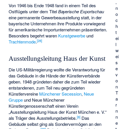
,
Von 1946 bis Ende 1948 fand in einem Teil des
n
Ostflügels unter dem Titel
Bayerische Exportschau
o
eine permanente Gewerbeausstellung statt, in der
c
bayerische Unternehmen ihre Produkte vorwiegend
h
für amerikanische Importunternehmen präsentierten.
t
Besonders begehrt waren
Kunstgewerbe
und
ei
[
28
]
Trachtenmode
.
l
w
ei
Ausstellungsleitung Haus der Kunst
s
e
Die US-Militärregierung wollte die Verantwortung für
v
das Gebäude in die Hände der Künstlerverbände
o
geben. 1948 gründeten daher die zum Teil wieder
n
entstandenen, zum Teil neu gegründeten
T
Künstlervereine
Münchener Secession
,
Neue
a
Gruppe
und
Neue Münchener
r
Künstlergenossenschaft
einen Verein
n
„Ausstellungsleitung Haus der Kunst München e. V.“
n
[
8
]
als Träger des Ausstellungsbetriebs.
Das
e
Gebäude selbst ging als Sondervermögen an den
t
[
29
]