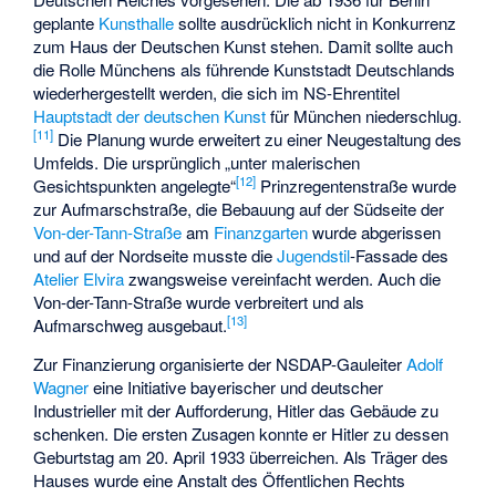
geplante
Kunsthalle
sollte ausdrücklich nicht in Konkurrenz
zum Haus der Deutschen Kunst stehen. Damit sollte auch
die Rolle Münchens als führende Kunststadt Deutschlands
wiederhergestellt werden, die sich im NS-Ehrentitel
Hauptstadt der deutschen Kunst
für München niederschlug.
[
11
]
Die Planung wurde erweitert zu einer Neugestaltung des
Umfelds. Die ursprünglich „unter malerischen
[
12
]
Gesichtspunkten angelegte“
Prinzregentenstraße wurde
zur Aufmarschstraße, die Bebauung auf der Südseite der
Von-der-Tann-Straße
am
Finanzgarten
wurde abgerissen
und auf der Nordseite musste die
Jugendstil
-Fassade des
Atelier Elvira
zwangsweise vereinfacht werden. Auch die
Von-der-Tann-Straße wurde verbreitert und als
[
13
]
Aufmarschweg ausgebaut.
Zur Finanzierung organisierte der NSDAP-Gauleiter
Adolf
Wagner
eine Initiative bayerischer und deutscher
Industrieller mit der Aufforderung, Hitler das Gebäude zu
schenken. Die ersten Zusagen konnte er Hitler zu dessen
Geburtstag am 20. April 1933 überreichen. Als Träger des
Hauses wurde eine Anstalt des Öffentlichen Rechts