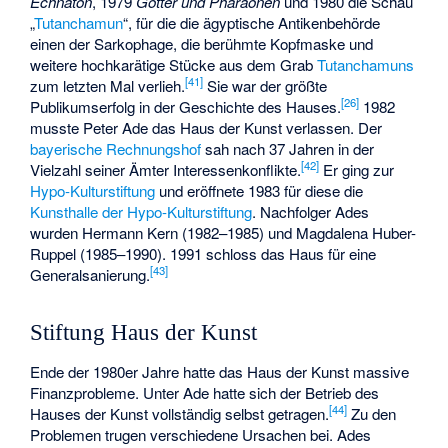
Echnaton
, 1979
Götter und Pharaonen
und 1980 die Schau
„
Tutanchamun
“, für die die ägyptische Antikenbehörde
einen der Sarkophage, die berühmte Kopfmaske und
weitere hochkarätige Stücke aus dem Grab
Tutanchamuns
[
41
]
zum letzten Mal verlieh.
Sie war der größte
[
26
]
Publikumserfolg in der Geschichte des Hauses.
1982
musste Peter Ade das Haus der Kunst verlassen. Der
bayerische Rechnungshof
sah nach 37 Jahren in der
[
42
]
Vielzahl seiner Ämter Interessenkonflikte.
Er ging zur
Hypo-Kulturstiftung
und eröffnete 1983 für diese die
Kunsthalle der Hypo-Kulturstiftung
. Nachfolger Ades
wurden Hermann Kern (1982–1985) und Magdalena Huber-
Ruppel (1985–1990). 1991 schloss das Haus für eine
[
43
]
Generalsanierung.
Stiftung Haus der Kunst
Ende der 1980er Jahre hatte das Haus der Kunst massive
Finanzprobleme. Unter Ade hatte sich der Betrieb des
[
44
]
Hauses der Kunst vollständig selbst getragen.
Zu den
Problemen trugen verschiedene Ursachen bei. Ades