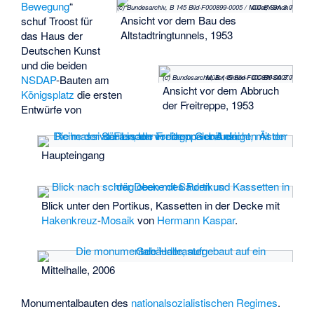
Bewegung
“
(c) Bundesarchiv, B 145 Bild-F000899-0005 / Müller, Simon / CC-BY-SA 3.0
Ansicht vor dem Bau des
schuf Troost für
Altstadtringtunnels, 1953
das Haus der
Deutschen Kunst
und die beiden
(c) Bundesarchiv, B 145 Bild-F000899-0007 / Müller, Simon / CC-BY-SA 3.0
NSDAP
-Bauten am
Ansicht vor dem Abbruch
Königsplatz
die ersten
der Freitreppe, 1953
Entwürfe von
Haupteingang
Blick unter den Portikus, Kassetten in der Decke mit
Hakenkreuz
-
Mosaik
von
Hermann Kaspar
.
Mittelhalle, 2006
Monumentalbauten des
nationalsozialistischen Regimes
.