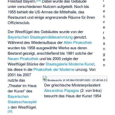
Freistaat Bayern.
Dabei wurde das Gebäude
z
unter verschiedenen Nutzern aufgeteilt. Noch bis
e
1955 behielt die US-Armee die Mittelhalle, das
n
Restaurant und einige angrenzende Räume für ihren
v
Offiziersclub.
e
Der Westflügel des Gebäudes wurde von der
r
Bayerischen Staatsgemäldesammlung
genutzt.
h
Während des Wiederaufbaus der
Alten Pinakothek
a
wurden bis 1958 ausgewählte Werke aus deren
n
Bestand gezeigt, anschließend bis 1981 solche der
g
Neuen Pinakothek
und bis 2000 zeigte der
e
Westflügel Stücke der
Staatsgalerie Moderne Kunst
,
n
bis diese in die
Pinakothek der Moderne
umzog. Von
2001 bis 2007
nutzte das
(c) Bundesarchiv, B 145 Bild-F001857-0005 / CC-BY-SA 3.0
Der griechische Ministerpräsident
„Theater im Haus
Alexandros Papagos
(2. von links)
der Kunst“ des
besucht das Haus der Kunst 1954
Bayerischen
Staatsschauspiel
s
den Westflügel.
[
30
]