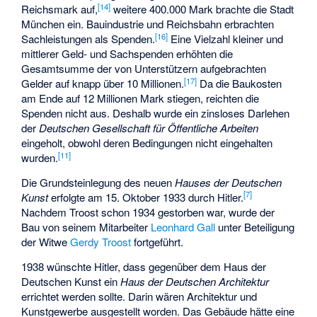
[
14
]
Reichsmark auf,
weitere 400.000 Mark brachte die Stadt
München ein. Bauindustrie und Reichsbahn erbrachten
[
16
]
Sachleistungen als Spenden.
Eine Vielzahl kleiner und
mittlerer Geld- und Sachspenden erhöhten die
Gesamtsumme der von Unterstützern aufgebrachten
[
17
]
Gelder auf knapp über 10 Millionen.
Da die Baukosten
am Ende auf 12 Millionen Mark stiegen, reichten die
Spenden nicht aus. Deshalb wurde ein zinsloses Darlehen
der
Deutschen Gesellschaft für Öffentliche Arbeiten
eingeholt, obwohl deren Bedingungen nicht eingehalten
[
11
]
wurden.
Die Grundsteinlegung des neuen
Hauses der Deutschen
[
7
]
Kunst
erfolgte am 15. Oktober 1933 durch Hitler.
Nachdem Troost schon 1934 gestorben war, wurde der
Bau von seinem Mitarbeiter
Leonhard Gall
unter Beteiligung
der Witwe
Gerdy Troost
fortgeführt.
1938 wünschte Hitler, dass gegenüber dem Haus der
Deutschen Kunst ein
Haus der Deutschen Architektur
errichtet werden sollte. Darin wären Architektur und
Kunstgewerbe ausgestellt worden. Das Gebäude hätte eine