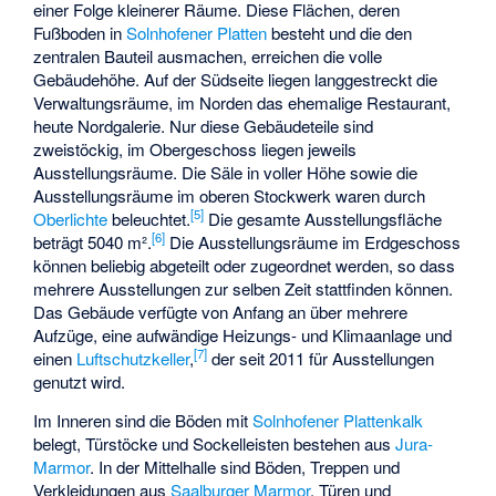
einer Folge kleinerer Räume. Diese Flächen, deren
Fußboden in
Solnhofener Platten
besteht und die den
zentralen Bauteil ausmachen, erreichen die volle
Gebäudehöhe. Auf der Südseite liegen langgestreckt die
Verwaltungsräume, im Norden das ehemalige Restaurant,
heute Nordgalerie. Nur diese Gebäudeteile sind
zweistöckig, im Obergeschoss liegen jeweils
Ausstellungsräume. Die Säle in voller Höhe sowie die
Ausstellungsräume im oberen Stockwerk waren durch
[
5
]
Oberlichte
beleuchtet.
Die gesamte Ausstellungsfläche
[
6
]
beträgt 5040 m².
Die Ausstellungsräume im Erdgeschoss
können beliebig abgeteilt oder zugeordnet werden, so dass
mehrere Ausstellungen zur selben Zeit stattfinden können.
Das Gebäude verfügte von Anfang an über mehrere
Aufzüge, eine aufwändige Heizungs- und Klimaanlage und
[
7
]
einen
Luftschutzkeller
,
der seit 2011 für Ausstellungen
genutzt wird.
Im Inneren sind die Böden mit
Solnhofener Plattenkalk
belegt, Türstöcke und Sockelleisten bestehen aus
Jura-
Marmor
. In der Mittelhalle sind Böden, Treppen und
Verkleidungen aus
Saalburger Marmor
, Türen und