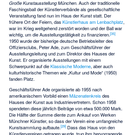
Große Kunstausstellung München
. Auch der traditionelle
Faschingsball der Künstlerverbände als gesellschaftliche
Veranstaltung fand nun im Haus der Kunst statt. Der
frühere Ort der Feiern, das
Künstlerhaus am Lenbachplatz
,
war im Krieg weitgehend zerstört worden und der Ball war
[
35
]
wichtig, um die Ausstellungstätigkeit zu finanzieren.
1950 wurde der bisherige deutsche Betriebsleiter des
Offiziersclubs, Peter Ade, zum Geschäftsführer der
Ausstellungsleitung und zum Direktor des Hauses der
Kunst. Er organisierte Ausstellungen mit einem
Schwerpunkt auf die
Klassische Moderne
, aber auch
kulturhistorische Themen wie „Kultur und Mode“ (1950)
fanden Platz.
Geschäftsführer Ade organisierte ab 1955 nach
amerikanischem Vorbild einen
Mäzenatenkreis
des
Hauses der Kunst aus Industrievertretern. Schon 1958
spendeten diese jährlich Beiträge von etwa 500.000 Mark.
Die Hälfte der Summe diente zum Ankauf von Werken
Münchner Künstler, so dass der Verein eine umfangreiche
[
29
]
Kunstsammlung aufbaute.
Dass das Haus von den
Künstlervereinen getragen wurde, trug ihm hervorragende