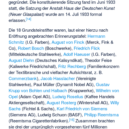
gegründet. Die konstituierende Sitzung fand im Juni 1933
statt, die Satzung der Anstalt
Haus der Deutschen Kunst
(Neuer Glaspalast)
wurde am 14. Juli 1933 formal
[
14
]
erlassen.
Die 18 Grundsteinstifter waren, laut einer hierzu nach
Eröffnung angebrachten Erinnerungstafel:
Hermann
Schmitz
(I.G. Farben),
August von Finck
(Merck, Fink &
Co),
Robert Bosch
(Boschwerke),
Friedrich Flick
(Mitteldeutsche Stahlwerke),
Adolf Haeuser
(I.G. Farben),
August Diehn
(Deutsches Kalisyndikat), Theodor Feise
(Kaliwerke Friedrichshall),
Fritz Rechberg
(Familienkonzern
der Textilbranche und vielfacher Aufsichtsrat, z. B.
Commerzbank
),
Jacob Hasslacher
(Vereinigte
Stahlwerke), Paul Müller (Dynamit Nobel AG),
Gustav
Krupp von Bohlen und Halbach
(Kruppwerke),
Wilhelm von
Opel
(Adam Opel AG),
Ludwig Roselius
(Kaffee Handels
Aktiengesellschaft),
August Rosterg
(Wintershall AG),
Willy
Sachs
(Fichtel & Sachs),
Karl Friedrich von Siemens
(Siemens AG),
Ludwig Schuon
(BASF),
Philipp Reemtsma
[
15
]
(Reemtsma Cigarettenfabriken).
Zusammen brachten
sie drei der ursprünglich vorgesehenen fünf Millionen