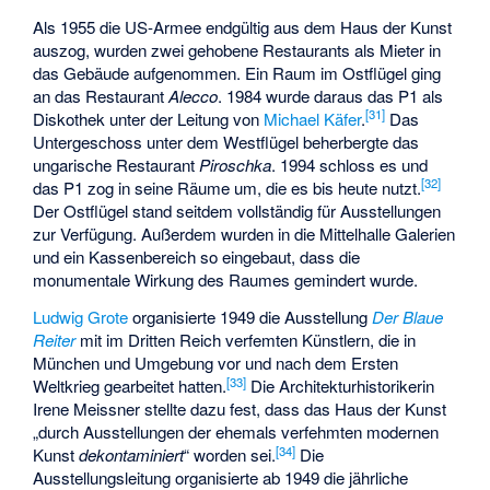
Als 1955 die US-Armee endgültig aus dem Haus der Kunst
auszog, wurden zwei gehobene Restaurants als Mieter in
das Gebäude aufgenommen. Ein Raum im Ostflügel ging
an das Restaurant
Alecco
. 1984 wurde daraus das P1 als
[
31
]
Diskothek unter der Leitung von
Michael Käfer
.
Das
Untergeschoss unter dem Westflügel beherbergte das
ungarische Restaurant
Piroschka
. 1994 schloss es und
[
32
]
das P1 zog in seine Räume um, die es bis heute nutzt.
Der Ostflügel stand seitdem vollständig für Ausstellungen
zur Verfügung. Außerdem wurden in die Mittelhalle Galerien
und ein Kassenbereich so eingebaut, dass die
monumentale Wirkung des Raumes gemindert wurde.
Ludwig Grote
organisierte 1949 die Ausstellung
Der Blaue
Reiter
mit im Dritten Reich verfemten Künstlern, die in
München und Umgebung vor und nach dem Ersten
[
33
]
Weltkrieg gearbeitet hatten.
Die Architekturhistorikerin
Irene Meissner stellte dazu fest, dass das Haus der Kunst
„durch Ausstellungen der ehemals verfehmten modernen
[
34
]
Kunst
dekontaminiert
“ worden sei.
Die
Ausstellungsleitung organisierte ab 1949 die jährliche