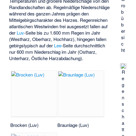
Temperaturen und größere Niederschläge von den
ro
Randlandschaften ab. Regelmäßige Niederschläge
b
während des ganzen Jahres prägen den
ü
Mittelgebirgscharakter des Harzes. Regenreichen
b
atlantischen Westwinden frei ausgesetzt fallen auf
er
der
Luv
-Seite bis zu 1.600 mm Regen im Jahr
si
(Westharz, Oberharz, Hochharz), hingegen fallen
c
gebirgstypisch auf der
Lee
-Seite durchschnittlich
ht
nur 600 mm Niederschlag im Jahr (Ostharz,
Unterharz, Östliche Harzabdachung).
R
e
g
e
n
s
c
h
a
Brocken (Luv)
Braunlage (Luv)
tt
e