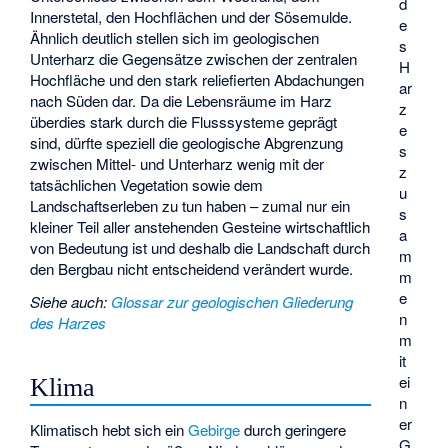
d
Innerstetal, den Hochflächen und der Sösemulde.
e
Ähnlich deutlich stellen sich im geologischen
s
Unterharz die Gegensätze zwischen der zentralen
H
Hochfläche und den stark reliefierten Abdachungen
ar
nach Süden dar. Da die Lebensräume im Harz
z
überdies stark durch die Flusssysteme geprägt
e
sind, dürfte speziell die geologische Abgrenzung
s
zwischen Mittel- und Unterharz wenig mit der
z
tatsächlichen Vegetation sowie dem
u
Landschaftserleben zu tun haben – zumal nur ein
s
kleiner Teil aller anstehenden Gesteine wirtschaftlich
a
von Bedeutung ist und deshalb die Landschaft durch
m
den Bergbau nicht entscheidend verändert wurde.
m
e
Siehe auch
:
Glossar zur geologischen Gliederung
n
des Harzes
m
it
ei
Klima
n
er
Klimatisch hebt sich ein
Gebirge
durch geringere
G