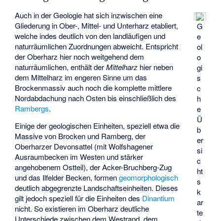
Auch in der Geologie hat sich inzwischen eine
Gliederung in Ober-, Mittel- und Unterharz etabliert,
G
welche indes deutlich von den landläufigen und
e
naturräumlichen Zuordnungen abweicht. Entspricht
ol
der Oberharz hier noch weitgehend dem
o
naturräumlichen, enthält der
Mittelharz
hier neben
gi
dem Mittelharz im engeren Sinne um das
s
Brockenmassiv auch noch die komplette mittlere
c
Nordabdachung nach Osten bis einschließlich des
h
Rambergs
.
e
Ü
Einige der geologischen Einheiten, speziell etwa die
b
Massive von Brocken und Ramberg, der
er
Oberharzer Devonsattel (mit Wolfshagener
si
Ausraumbecken im Westen und stärker
c
angehobenem Ostteil), der Acker-Bruchberg-Zug
ht
und das Ilfelder Becken, formen
geomorphologisch
s
deutlich abgegrenzte Landschaftseinheiten. Dieses
k
gilt jedoch speziell für die Einheiten des
Dinantium
ar
nicht. So existieren im Oberharz deutliche
te
Unterschiede zwischen dem Westrand, dem