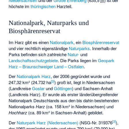
Niedersachsen
und der
Große Ehrenberg
(
635,5
m
) ist der
höchste im
thüringischen
Harzteil.
Nationalpark, Naturparks und
Biosphärenreservat
Im Harz gibt es einen
Nationalpark
, ein
Biosphärenreservat
und vier rechtlich eigenständige
Naturparks
. Innerhalb der
Parks befinden sich zahlreiche
Natur-
und
Landschaftsschutzgebiete
. Die Parks liegen im
Geopark
Harz – Braunschweiger Land – Ostfalen
.
Der
Nationalpark Harz
, der 2006 gegründet wurde und
[
3
]
247,32 km² (24.732 ha
) groß ist, liegt in Niedersachsen
(Landkreise
Goslar
und
Göttingen
) und Sachsen-Anhalt
(Landkreis Harz). Er wurde als erster länderübergreifender
Nationalpark Deutschlands aus den bis dahin bestehenden
Nationalparks
Harz
(ca. 158 km² in Niedersachsen) und
Hochharz
(ca. 89 km² in Sachsen-Anhalt) gebildet.
[
3
]
Der
Naturpark Harz (Niedersachsen)
(NSG-Nr. 319376
),
der 1960 gegründet wurde und etwa 790 km² (79.000 ha)