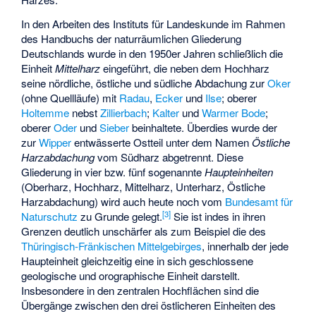
In den Arbeiten des Instituts für Landeskunde im Rahmen
des Handbuchs der naturräumlichen Gliederung
Deutschlands wurde in den 1950er Jahren schließlich die
Einheit
Mittelharz
eingeführt, die neben dem Hochharz
seine nördliche, östliche und südliche Abdachung zur
Oker
(ohne Quellläufe) mit
Radau
,
Ecker
und
Ilse
; oberer
Holtemme
nebst
Zillierbach
;
Kalter
und
Warmer Bode
;
oberer
Oder
und
Sieber
beinhaltete. Überdies wurde der
zur
Wipper
entwässerte Ostteil unter dem Namen
Östliche
Harzabdachung
vom Südharz abgetrennt. Diese
Gliederung in vier bzw. fünf sogenannte
Haupteinheiten
(Oberharz, Hochharz, Mittelharz, Unterharz, Östliche
Harzabdachung) wird auch heute noch vom
Bundesamt für
[
3
]
Naturschutz
zu Grunde gelegt.
Sie ist indes in ihren
Grenzen deutlich unschärfer als zum Beispiel die des
Thüringisch-Fränkischen Mittelgebirges
, innerhalb der jede
Haupteinheit gleichzeitig eine in sich geschlossene
geologische und orographische Einheit darstellt.
Insbesondere in den zentralen Hochflächen sind die
Übergänge zwischen den drei östlicheren Einheiten des