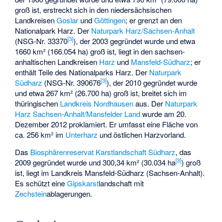
groß ist, erstreckt sich in den niedersächsischen
Landkreisen
Goslar
und
Göttingen
; er grenzt an den
Nationalpark Harz. Der
Naturpark Harz/Sachsen-Anhalt
[
3
]
(NSG-Nr. 33370
), der 2003 gegründet wurde und etwa
1660 km² (166.054 ha) groß ist, liegt in den sachsen-
anhaltischen Landkreisen
Harz
und
Mansfeld-Südharz
; er
enthält Teile des Nationalparks Harz. Der
Naturpark
[
3
]
Südharz
(NSG-Nr. 390676
), der 2010 gegründet wurde
und etwa 267 km² (26.700 ha) groß ist, breitet sich im
thüringischen
Landkreis Nordhausen
aus. Der
Naturpark
Harz Sachsen-Anhalt/Mansfelder Land
wurde am 20.
Dezember 2012 proklamiert. Er umfasst eine Fläche von
ca. 256 km² im
Unterharz
und östlichen Harzvorland.
Das
Biosphärenreservat Karstlandschaft Südharz
, das
[
3
]
2009 gegründet wurde und 300,34 km² (30.034 ha
) groß
ist, liegt im Landkreis Mansfeld-Südharz (Sachsen-Anhalt).
Es schützt eine
Gipskarst
landschaft mit
Zechstein
ablagerungen.