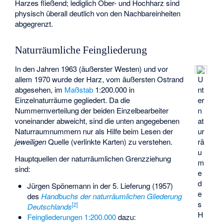
Harzes fließend; lediglich Ober- und Hochharz sind
physisch überall deutlich von den Nachbareinheiten
abgegrenzt.
Naturräumliche Feingliederung
In den Jahren 1963 (äußerster Westen) und vor
allem 1970 wurde der Harz, vom äußersten Ostrand
U
abgesehen, im
Maßstab
1:200.000 in
nt
Einzelnaturräume gegliedert. Da die
er
Nummernverteilung der beiden Einzelbearbeiter
n
voneinander abweicht, sind die unten angegebenen
at
Naturraumnummern nur als Hilfe beim Lesen der
ur
jeweiligen
Quelle (verlinkte Karten) zu verstehen.
rä
u
Hauptquellen der naturräumlichen Grenzziehung
m
sind:
e
d
Jürgen Spönemann in der 5. Lieferung (1957)
e
des
Handbuchs der naturräumlichen Gliederung
s
[
2
]
Deutschlands
H
Feingliederungen 1:200.000
dazu: