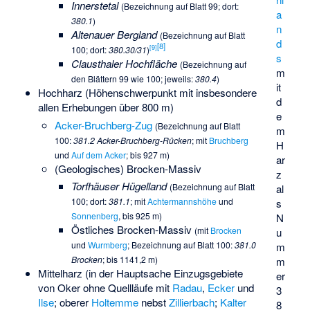
Innerstetal
(Bezeichnung auf Blatt 99; dort:
a
380.1
)
n
Altenauer Bergland
(Bezeichnung auf Blatt
d
[
8
]
[
9
]
100; dort:
380.30/31
)
s
Clausthaler Hochfläche
(Bezeichnung auf
m
den Blättern 99 wie 100; jeweils:
380.4
)
it
Hochharz (Höhenschwerpunkt mit insbesondere
d
allen Erhebungen über 800 m)
e
Acker-Bruchberg-Zug
(Bezeichnung auf Blatt
m
100:
381.2 Acker-Bruchberg-Rücken
; mit
Bruchberg
H
und
Auf dem Acker
; bis 927 m)
ar
(Geologisches) Brocken-Massiv
z
Torfhäuser Hügelland
(Bezeichnung auf Blatt
al
100; dort:
381.1
; mit
Achtermannshöhe
und
s
Sonnenberg
, bis 925 m)
N
Östliches Brocken-Massiv
(mit
Brocken
u
und
Wurmberg
; Bezeichnung auf Blatt 100:
381.0
m
Brocken
; bis 1141,2 m)
m
Mittelharz (in der Hauptsache Einzugsgebiete
er
von Oker ohne Quellläufe mit
Radau
,
Ecker
und
3
Ilse
; oberer
Holtemme
nebst
Zillierbach
;
Kalter
8