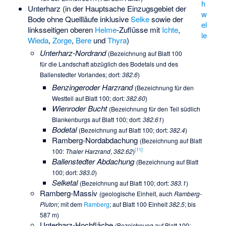
h
Unterharz (in der Hauptsache Einzugsgebiet der
w
Bode ohne Quellläufe inklusive
Selke
sowie der
el
linksseitigen oberen
Helme
-Zuflüsse mit
Ichte
,
le
Wieda
,
Zorge
,
Bere
und
Thyra
)
Unterharz-Nordrand
(Bezeichnung auf Blatt 100
für die Landschaft abzüglich des Bodetals und des
Ballenstedter Vorlandes; dort:
382.6
)
Benzingeroder Harzrand
(Bezeichnung für den
Westteil auf Blatt 100; dort:
382.60
)
Wienroder Bucht
(Bezeichnung für den Teil südlich
Blankenburgs auf Blatt 100; dort:
382.61
)
Bodetal
(Bezeichnung auf Blatt 100; dort:
382.4
)
Ramberg-Nordabdachung
(Bezeichnung auf Blatt
[
11
]
100:
Thaler Harzrand
,
382.62
)
Ballenstedter Abdachung
(Bezeichnung auf Blatt
100; dort:
383.0
)
Selketal
(Bezeichnung auf Blatt 100; dort:
383.1
)
Ramberg-Massiv
(geologische Einheit, auch
Ramberg-
Pluton
; mit dem
Ramberg
; auf Blatt 100 Einheit
382.5
; bis
587 m)
Unterharz-Hochfläche
(Bezeichnung auf Blatt 100: