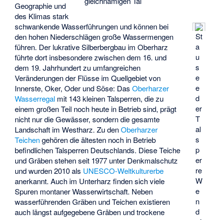
gleichnamigen Tal
Geographie und
des Klimas stark
schwankende Wasserführungen und können bei
St
den hohen Niederschlägen große Wassermengen
a
führen. Der lukrative Silberbergbau im Oberharz
u
führte dort insbesondere zwischen dem 16. und
s
dem 19. Jahrhundert zu umfangreichen
e
Veränderungen der Flüsse im Quellgebiet von
e
Innerste, Oker, Oder und Söse: Das
Oberharzer
d
Wasserregal
mit 143 kleinen Talsperren, die zu
er
einem großen Teil noch heute in Betrieb sind, prägt
T
nicht nur die Gewässer, sondern die gesamte
al
Landschaft im Westharz. Zu den
Oberharzer
s
Teichen
gehören die ältesten noch in Betrieb
p
befindlichen Talsperren Deutschlands. Diese Teiche
er
und Gräben stehen seit 1977 unter Denkmalschutz
re
und wurden 2010 als
UNESCO-Weltkulturerbe
W
anerkannt. Auch im Unterharz finden sich viele
e
Spuren montaner Wasserwirtschaft. Neben
n
wasserführenden Gräben und Teichen existieren
d
auch längst aufgegebene Gräben und trockene