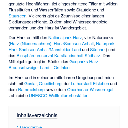
genutzte Hochflächen, tief eingeschnittene Täler mit wilden
Flussläufen und Wasserfällen sowie Stauteiche und
Stauseen
. Vielerorts gibt es Zeugnisse einer langen
Siedlungsgeschichte. Zudem sind Wintersportgebiete
vorhanden und der Harz ist Wandergebiet.
Der Harz enthält den
Nationalpark Harz
, vier Naturparks
(
Harz (Niedersachsen)
,
Harz/Sachsen-Anhalt
,
Naturpark
Harz Sachsen-Anhalt/Mansfelder Land
und
Südharz
) und
das
Biosphärenreservat Karstlandschaft Südharz
. Das
Mittelgebirge liegt im Südteil des
Geoparks Harz –
Braunschweiger Land – Ostfalen
.
Im Harz und in seiner unmittelbaren Umgebung befinden
sich mit
Goslar
,
Quedlinburg
, der
Lutherstadt Eisleben
und
dem
Rammelsberg
sowie dem
Oberharzer Wasserregal
zahlreiche
UNESCO-Weltkulturerbestätten
.
Inhaltsverzeichnis
1
Geographie