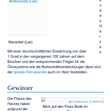
n
d
e
s
H
a
r
z
Mansfeld (Lee)
e
Mit einer durchschnittlichen Erwärmung von über
s
1 Grad in den vergangenen 100 Jahren auf dem
Brocken und den entsprechenden Folgen für die
Ökosysteme wie die Borkenkäferentwicklungen lässt sich
der
globale Klimawandel
auch im Harz feststellen.
Gewässer
Die Flüsse des
(c) I,
ArtMechanic
,
CC BY-SA 3.0
Harzes haben
Blick auf den Fluss Bode im
aufgrund der