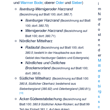
und
Warmer Bode
; oberer
Oder
und
Sieber
)
i
m
Ilsenburg-Wernigeroder Harzrand
N
(Bezeichnung auf Blatt 100; dort:
380.7
)
or
Ilsenburger Harzrand
(Bezeichnung auf Blatt
d
100; dort:
380.70
)
o
Wernigeroder Harzrand
(Bezeichnung auf
st
Blatt 100; dort:
380.71
)
e
Nördlicher Mittelharz
n
Radautal
(Bezeichnung auf Blatt 100; dort:
d
380.5
; besteht in der Hauptsache aus dem
er
Gebiet des Harzburger Gabbro und Eckergneis)
M
Nördliches und Östliches
itt
Brockenvorland
(Bezeichnung auf Blatt 100;
el
dort:
380.6
)
g
Südlicher Mittelharz
(Bezeichnung auf Blatt 100:
e
380.8
,
Südlicher Oberharz
; bestehend aus
bi
Sieberbergland
(
380.82
) und
Oderbergland
(
380.81
))
rg
[
10
]
s
Acker-Südwestabdachung
(Bezeichnung auf
s
Blatt 100:
380.9 Südlicher Acker-Rücken
; auf Blatt 99
c
Teil der Einheit
381.1
,
Auf dem Acker
)