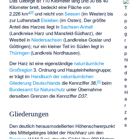
Das Gebirge ist 110 Kilometer lang und 30 bis 40
Kilometer breit, bedeckt eine Fläche von
T
[
2
]
2.226 km²
und reicht von
Seesen
(im Westen) bis
o
zur Lutherstadt
Eisleben
(im Osten). Der größte
p
Anteil des Harzes liegt in
Sachsen-Anhalt
o
(Landkreise Harz und Mansfeld-Südharz), der
g
Westteil in
Niedersachsen
(Landkreise Goslar und
r
Göttingen); nur ein kleiner Teil im Süden liegt in
a
Thüringen
(Landkreis Nordhausen).
p
hi
Der Harz ist eine eigenständige
naturräumliche
e
Großregion
3. Ordnung und Haupteinheitengruppe;
d
er trägt im
Handbuch der naturräumlichen
e
[
2
]
Gliederung Deutschlands
die Kennziffer
38
,
beim
s
Bundesamt für Naturschutz
unter Übernahme
H
derselben Grenzen die Kennziffer
D37
.
a
r
z
Gliederungen
e
s
Den deutlich herausmodellierten Höhenschwerpunkt
des Mittelgebirges bildet der
Hochharz
um den
Brocken
(
1141,2
m
), der alle Gipfel über 800 Metern