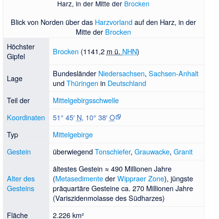
Harz, in der Mitte der
Brocken
Blick von Norden über das
Harzvorland
auf den Harz, in der
Mitte der
Brocken
Höchster
Brocken
(
1141,2
m ü.
NHN
)
Gipfel
Bundesländer
Niedersachsen
,
Sachsen-Anhalt
Lage
und
Thüringen
in
Deutschland
Teil der
Mittelgebirgsschwelle
Koordinaten
51° 45′
N
,
10° 38′
O
Typ
Mittelgebirge
Gestein
überwiegend
Tonschiefer
,
Grauwacke
,
Granit
ältestes Gestein ≈ 490 Millionen Jahre
Alter des
(
Metasedimente
der
Wippraer Zone
), jüngste
Gesteins
präquartäre Gesteine ca. 270 Millionen Jahre
(Variszidenmolasse des Südharzes)
Fläche
2.226 km²