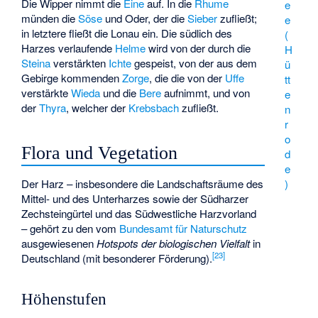
Die Wipper nimmt die
Eine
auf. In die
Rhume
e
münden die
Söse
und Oder, der die
Sieber
zufließt;
e
in letztere fließt die
Lonau
ein. Die südlich des
(
Harzes verlaufende
Helme
wird von der durch die
H
Steina
verstärkten
Ichte
gespeist, von der aus dem
ü
Gebirge kommenden
Zorge
, die die von der
Uffe
tt
verstärkte
Wieda
und die
Bere
aufnimmt, und von
e
der
Thyra
, welcher der
Krebsbach
zufließt.
n
r
o
Flora und Vegetation
d
e
)
Der Harz – insbesondere die Landschaftsräume des
Mittel- und des Unterharzes sowie der Südharzer
Zechsteingürtel und das Südwestliche Harzvorland
– gehört zu den vom
Bundesamt für Naturschutz
ausgewiesenen
Hotspots der biologischen Vielfalt
in
[
23
]
Deutschland (mit besonderer Förderung).
Höhenstufen