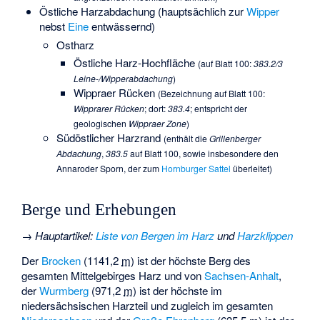
Östliche Harzabdachung (hauptsächlich zur
Wipper
nebst
Eine
entwässernd)
Ostharz
Östliche Harz-Hochfläche
(auf Blatt 100:
383.2/3
Leine-/Wipperabdachung
)
Wippraer Rücken
(Bezeichnung auf Blatt 100:
Wipprarer Rücken
; dort:
383.4
; entspricht der
geologischen
Wippraer Zone
)
Südöstlicher Harzrand
(enthält die
Grillenberger
Abdachung
,
383.5
auf Blatt 100, sowie insbesondere den
Annaroder Sporn, der zum
Hornburger Sattel
überleitet)
Berge und Erhebungen
→
Hauptartikel
:
Liste von Bergen im Harz
und
Harzklippen
Der
Brocken
(
1141,2
m
) ist der höchste Berg des
gesamten Mittelgebirges Harz und von
Sachsen-Anhalt
,
der
Wurmberg
(
971,2
m
) ist der höchste im
niedersächsischen Harzteil und zugleich im gesamten