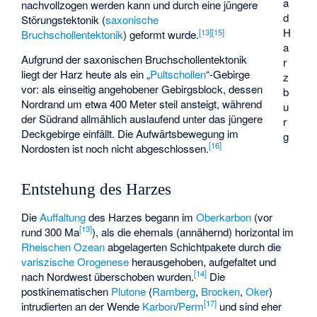
a
nachvollzogen werden kann und durch eine jüngere
d
Störungstektonik (
saxonische
H
[
13
]
[
15
]
Bruchschollentektonik
) geformt wurde.
a
Aufgrund der saxonischen Bruchschollentektonik
r
liegt der Harz heute als ein „
Pultschollen
“-Gebirge
z
vor: als einseitig angehobener Gebirgsblock, dessen
b
Nordrand um etwa 400 Meter steil ansteigt, während
u
der Südrand allmählich auslaufend unter das jüngere
r
Deckgebirge einfällt. Die Aufwärtsbewegung im
g
[
16
]
Nordosten ist noch nicht abgeschlossen.
Entstehung des Harzes
Die
Auffaltung
des Harzes begann im
Oberkarbon
(vor
[
13
]
rund 300 Ma
), als die ehemals (annähernd) horizontal im
Rheischen Ozean
abgelagerten Schichtpakete durch die
variszische Orogenese
herausgehoben, aufgefaltet und
[
14
]
nach Nordwest überschoben wurden.
Die
postkinematischen
Plutone
(
Ramberg
,
Brocken
,
Oker
)
[
17
]
intrudierten an der Wende
Karbon
/
Perm
und sind eher