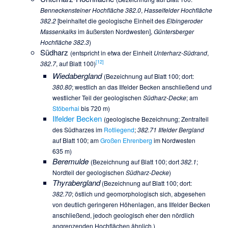
Benneckensteiner Hochfläche 382.0
,
Hasselfelder Hochfläche
382.2
[beinhaltet die geologische Einheit des
Elbingeroder
Massenkalks
im äußersten Nordwesten],
Güntersberger
Hochfläche 382.3
)
Südharz
(entspricht in etwa der Einheit
Unterharz-Südrand
,
[
12
]
382.7
, auf Blatt 100)
Wiedabergland
(Bezeichnung auf Blatt 100; dort:
380.80
; westlich an das Ilfelder Becken anschließend und
westlicher Teil der geologischen
Südharz-Decke
; am
Stöberhai
bis 720 m)
Ilfelder Becken
(geologische Bezeichnung; Zentralteil
des Südharzes im
Rotliegend
;
382.71 Ilfelder Bergland
auf Blatt 100; am
Großen Ehrenberg
im Nordwesten
635 m)
Beremulde
(Bezeichnung auf Blatt 100; dort
382.1
;
Nordteil der geologischen
Südharz-Decke
)
Thyrabergland
(Bezeichnung auf Blatt 100; dort:
382.70
; östlich und geomorphologisch sich, abgesehen
von deutlich geringeren Höhenlagen, ans Ilfelder Becken
anschließend, jedoch geologisch eher den nördlich
angrenzenden Hochflächen ähnlich.)