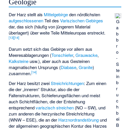
Geologie
Der Harz stellt als
Mittelgebirge
den nördlichsten
aufgeschlossenen
Teil des
Variszischen Gebirges
G
dar, das sich (häufig von jüngerem Material
a
überlagert) über weite Teile Mitteleuropas erstreckt.
b
[
13
]
[
14
]
b
r
Darum setzt sich das Gebirge vor allem aus
o
Meeresablagerungen (
Tonschiefer
,
Grauwacke
,
-
Kalksteine
usw.), aber auch aus Gesteinen
S
magmatischen Ursprungs (
Diabase
,
Granite
)
te
[
14
]
zusammen.
in
b
Der Harz besitzt zwei
Streichrichtungen
: Zum einen
r
die der „inneren“ Struktur, also die der
u
Faltenstrukturen, Schieferungsflächen und meist
c
auch Schichtflächen, die der Entstehung
h
entsprechend
variszisch streichen
(NO – SW), und
b
zum anderen die
herzynische
Streichrichtung
ei
(WNW – ESE), die an der
Harznordrandstörung
und
B
der allgemeinen geographischen Kontur des Harzes