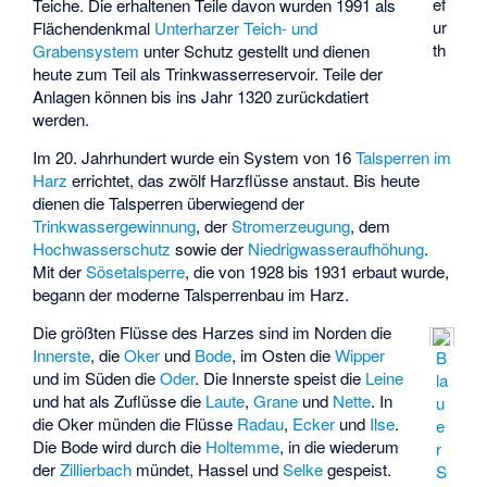
ef
Teiche. Die erhaltenen Teile davon wurden 1991 als
ur
Flächendenkmal
Unterharzer Teich- und
th
Grabensystem
unter Schutz gestellt und dienen
heute zum Teil als Trinkwasserreservoir. Teile der
Anlagen können bis ins Jahr 1320 zurückdatiert
werden.
Im 20. Jahrhundert wurde ein System von 16
Talsperren im
Harz
errichtet, das zwölf Harzflüsse anstaut. Bis heute
dienen die Talsperren überwiegend der
Trinkwassergewinnung
, der
Stromerzeugung
, dem
Hochwasserschutz
sowie der
Niedrigwasseraufhöhung
.
Mit der
Sösetalsperre
, die von 1928 bis 1931 erbaut wurde,
begann der moderne Talsperrenbau im Harz.
Die größten Flüsse des Harzes sind im Norden die
Innerste
, die
Oker
und
Bode
, im Osten die
Wipper
B
und im Süden die
Oder
. Die Innerste speist die
Leine
la
und hat als Zuflüsse die
Laute
,
Grane
und
Nette
. In
u
die Oker münden die Flüsse
Radau
,
Ecker
und
Ilse
.
e
Die Bode wird durch die
Holtemme
, in die wiederum
r
der
Zillierbach
mündet,
Hassel
und
Selke
gespeist.
S