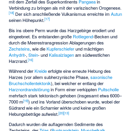
mit dem Zerfall des Superkontinents
Pangaea
in
Verbindung zu bringen als mit der variszischen Orogenese.
[
18
]
Der sich anschließende Vulkanismus erreichte im
Autun
[
17
]
seinen Höhepunkt.
Bis ins obere Perm wurde das Harzgebirge erodiert und
eingeebnet. Es entstanden große
Rotliegend
-Becken und
durch die Meerestransgression Ablagerungen des
Zechsteins
, wie die
Kupferschiefer
und mächtigen
Anhydrit
-,
Stein
- und
Kalisalzlagen
am südwestlichen
[
16
]
Harzrand.
Während der
Kreide
erfolgte eine erneute Hebung des
Harzes (vor allem subherzynische Phase,
saxonische
Bruchschollentektonik
), bei welcher er entlang der
Harznordrandstörung
in Form einer verkippten
Pultscholle
mehrfach stark tektonisch gehoben (insgesamt etwa 6000–
[
19
]
7000 m
) und ins Vorland überschoben wurde, wobei der
Südrand wie ein Scharnier wirkte und keine großen
[
20
]
[
13
]
Hebungsbeträge aufweist.
Dadurch wurden die auflagernden Sedimente des
Zechsteins, der
Trias
(
Buntsandstein
,
Muschelkalk
,