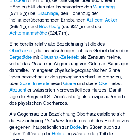
Höhe enthält, darunter insbesondere den
Wurmberg
(
971,2
m
) bei
Braunlage
, den Höhenzug der
ineinanderübergehenden Erhebungen
Auf dem Acker
(
865,1
m
) und
Bruchberg
(ca.
927
m
) und die
Achtermannshöhe
(
924,7
m
).
Eine bereits relativ alte Bezeichnung ist die des
Oberharzes
, die historisch eigentlich das Gebiet der sieben
Bergstädte
mit
Clausthal-Zellerfeld
als Zentrum meinte,
wobei das
Ober-
eine Abgrenzung von Orten an Randlagen
darstellte. Im engeren physisch-geographischen Sinne
indes bezeichnet er den geologisch scharf umgrenzten,
über
Söse
,
Innerste
nebst
Grane
und obere
Oker
nebst
Abzucht
entwässerten Nordwestteil des Harzes. Damit
läge die Bergstadt
St. Andreasberg
als einzige außerhalb
des physischen Oberharzes.
Als Gegensatz zur Bezeichnung Oberharz etablierte sich
die Bezeichnung
Unterharz
für den östlich des Hochharzes
gelegenen, hauptsächlich zur
Bode
, im Süden auch zu
linken Zuflüssen der
Helme
entwässernden Teil des
Harzes.