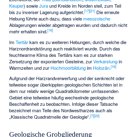
Keuper
) sowie
Jura
und Kreide im Norden steil, zum Teil
[
17
]
[
21
]
bis zu inverser Lagerung aufgerichtet.
Die erneute
Hebung führte auch dazu, dass viele
mesozoische
Ablagerungen wieder abgetragen wurden und dadurch nicht
[
16
]
mehr erhalten sind.
Im
Tertiär
kam es zu weiteren Hebungen, durch welche die
Harznordrandstörung auch reaktiviert wurde. Durch das
feuchtwarme Klima des Tertiärs kam es zur starken
Zersetzung der exponierten Gesteine, zur
Verkarstung
in
[
16
]
Warmzeiten und zur
Hochmoorbildung
im
Holozän
.
Aufgrund der Harzrandverwerfung und der senkrecht oder
teilweise sogar überkippten geologischen Schichten ist in
dem nur relativ wenige Quadratkilometer umfassenden
Gebiet eine teilweise häufig wechselnde geologische
Beschaffenheit zu beobachten. Infolge dieser Tatsache
bezeichnet man Teile des Nordwestharzes auch als
[
7
]
[
22
]
„Klassische Quadratmeile der Geologie“.
Geologische Grobgliederung