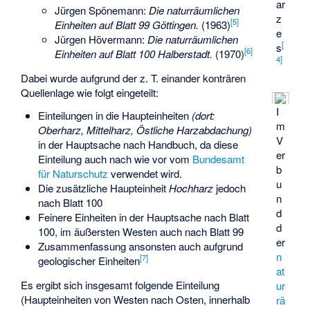
ar
Jürgen Spönemann:
Die naturräumlichen
z
[
5
]
Einheiten auf Blatt 99 Göttingen.
(1963)
e
Jürgen Hövermann:
Die naturräumlichen
[
s
[
6
]
Einheiten auf Blatt 100 Halberstadt.
(1970)
4
]
Dabei wurde aufgrund der z. T. einander konträren
Quellenlage wie folgt eingeteilt:
I
Einteilungen in die Haupteinheiten
(dort:
m
Oberharz, Mittelharz, Östliche Harzabdachung)
V
in der Hauptsache nach Handbuch, da diese
er
Einteilung auch nach wie vor vom
Bundesamt
b
für Naturschutz
verwendet wird.
u
Die zusätzliche Haupteinheit
Hochharz
jedoch
n
nach Blatt 100
d
Feinere Einheiten in der Hauptsache nach Blatt
d
100, im äußersten Westen auch nach Blatt 99
er
Zusammenfassung ansonsten auch aufgrund
n
[
7
]
geologischer Einheiten
at
Es ergibt sich insgesamt folgende Einteilung
ur
(Haupteinheiten von Westen nach Osten, innerhalb
rä