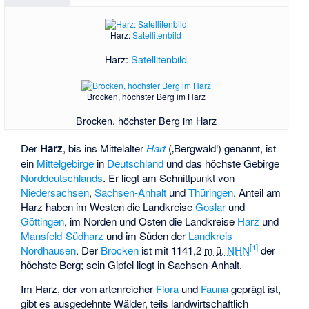
Harz:
Satellitenbild
Harz:
Satellitenbild
Brocken, höchster Berg im Harz
Brocken, höchster Berg im Harz
Der
Harz
, bis ins Mittelalter
Hart
(‚Bergwald‘) genannt, ist
ein
Mittelgebirge
in
Deutschland
und das höchste Gebirge
Norddeutschlands
. Er liegt am Schnittpunkt von
Niedersachsen
,
Sachsen-Anhalt
und
Thüringen
. Anteil am
Harz haben im Westen die Landkreise
Goslar
und
Göttingen
, im Norden und Osten die Landkreise
Harz
und
Mansfeld-Südharz
und im Süden der
Landkreis
[
1
]
Nordhausen
. Der
Brocken
ist mit
1141,2
m ü.
NHN
der
höchste Berg; sein Gipfel liegt in Sachsen-Anhalt.
Im Harz, der von artenreicher
Flora
und
Fauna
geprägt ist,
gibt es ausgedehnte Wälder, teils landwirtschaftlich