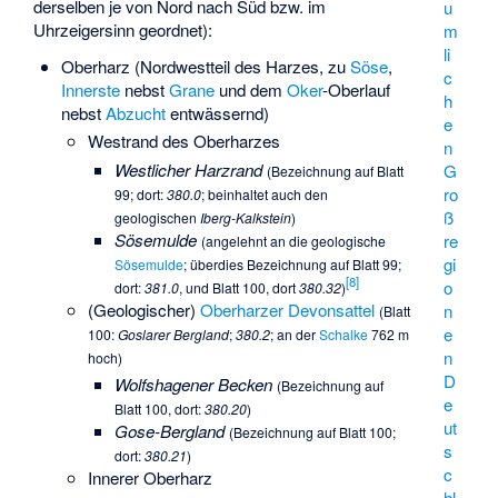
derselben je von Nord nach Süd bzw. im
u
Uhrzeigersinn geordnet):
m
li
Oberharz (Nordwestteil des Harzes, zu
Söse
,
c
Innerste
nebst
Grane
und dem
Oker
-Oberlauf
h
nebst
Abzucht
entwässernd)
e
Westrand des Oberharzes
n
Westlicher Harzrand
G
(Bezeichnung auf Blatt
ro
99; dort:
380.0
; beinhaltet auch den
ß
geologischen
Iberg-Kalkstein
)
Sösemulde
re
(angelehnt an die geologische
gi
Sösemulde
; überdies Bezeichnung auf Blatt 99;
[
8
]
o
dort:
381.0
, und Blatt 100, dort
380.32
)
(Geologischer)
Oberharzer Devonsattel
n
(Blatt
e
100:
Goslarer Bergland
;
380.2
; an der
Schalke
762 m
n
hoch)
D
Wolfshagener Becken
(Bezeichnung auf
e
Blatt 100, dort:
380.20
)
ut
Gose-Bergland
(Bezeichnung auf Blatt 100;
s
dort:
380.21
)
c
Innerer Oberharz
hl