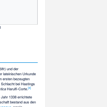
t
ôlfr) und der
er lateinischen Urkunde
n ersten bezeugten
r Schlacht bei Hastings
[4]
tica
Harulfi-Corte.
 Jahr 1338 errichtete
fschaft bestand aus den
aussaye
, sowie