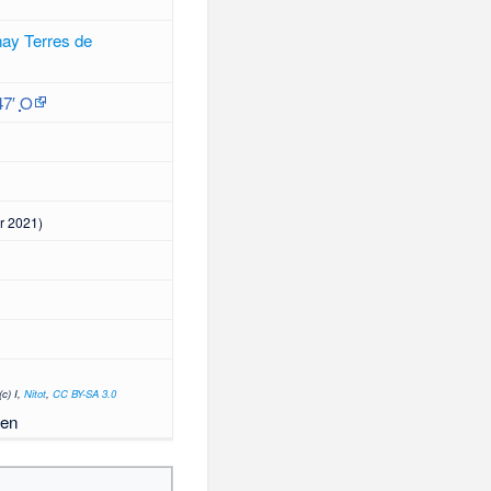
ay Terres de
47′
O
r 2021)
(c) I,
Nitot
,
CC BY-SA 3.0
uen