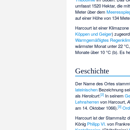
umfasst 1520 Hektar, die mit
Meter über dem
Meeresspie
auf einer Höhe von 134 Mete
Harcourt ist einer Klimazone
Köppen und Geiger
) zugeord
Warmgemäßigtes Regenkli
wärmster Monat unter 22 °C,
Monate über 10 °C (b). Es h
Geschichte
Der Name des Ortes stamm
lateinischen
Bezeichnung sei
[2]
als
Herolcurt
.
In seinem
Ge
Lehnsherren
von Harcourt,
A
[3]
am 14. Oktober 1066).
Orde
Harcourt ist der Stammsitz d
König
Philipp VI.
von Frankrei
Kastellaneien
(Châtellenies)