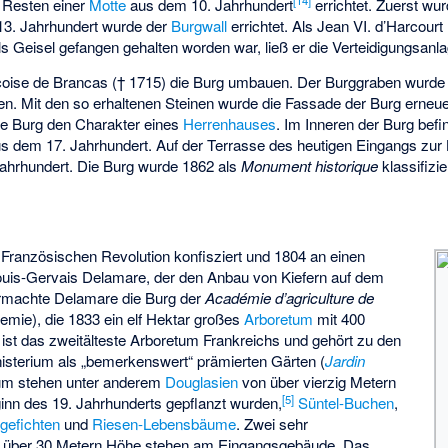
[14]
 Resten einer
Motte
aus dem 10. Jahrhundert
errichtet. Zuerst wu
 13. Jahrhundert wurde der
Burgwall
errichtet. Als Jean VI. d’Harcour
 Geisel gefangen gehalten worden war, ließ er die Verteidigungsanla
nçoise de Brancas († 1715) die Burg umbauen. Der Burggraben wurde g
n. Mit den so erhaltenen Steinen wurde die Fassade der Burg erneue
e Burg den Charakter eines
Herrenhauses
. Im Inneren der Burg befi
s dem 17. Jahrhundert. Auf der Terrasse des heutigen Eingangs zur B
Jahrhundert. Die Burg wurde 1862 als
Monument historique
klassifizie
Französischen Revolution konfisziert und 1804 an einen
ouis-Gervais Delamare, der den Anbau von Kiefern auf dem
ermachte Delamare die Burg der
Académie d’agriculture de
mie), die 1833 ein elf Hektar großes
Arboretum
mit 400
ist das zweitälteste Arboretum Frankreichs und gehört zu den
isterium als „bemerkenswert“ prämierten Gärten (
Jardin
um stehen unter anderem
Douglasien
von über vierzig Metern
[5]
ginn des 19. Jahrhunderts gepflanzt wurden,
Süntel-Buchen
,
gefichten
und
Riesen-Lebensbäume
. Zwei sehr
 über 30 Metern Höhe stehen am Eingangsgebäude. Das