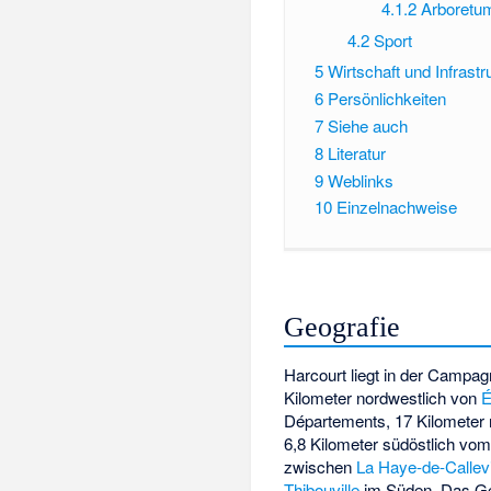
4.1.2
Arboretu
4.2
Sport
5
Wirtschaft und Infrastr
6
Persönlichkeiten
7
Siehe auch
8
Literatur
9
Weblinks
10
Einzelnachweise
Geografie
Harcourt liegt in der
Campagn
Kilometer nordwestlich von
É
Départements, 17 Kilometer 
6,8 Kilometer südöstlich vo
zwischen
La Haye-de-Callevi
Thibouville
im Süden. Das G