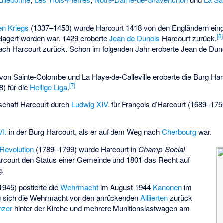
en Kriegs
(1337–1453) wurde Harcourt 1418 von den Engländern e
[6]
elagert worden war. 1429 eroberte
Jean de Dunois
Harcourt zurück.
ch Harcourt zurück. Schon im folgenden Jahr eroberte Jean de Duno
von Sainte-Colombe und La Haye-de-Calleville eroberte die Burg Ha
[7]
) für die
Heilige Liga
.
schaft Harcourt durch
Ludwig XIV.
für François d’Harcourt (1689–1
VI.
in der Burg Harcourt, als er auf dem Weg nach
Cherbourg
war.
Revolution
(1789–1799) wurde Harcourt in
Champ-Social
arcourt den Status einer Gemeinde und 1801 das Recht auf
g.
945) postierte die
Wehrmacht
im August 1944
Kanonen
im
g sich die Wehrmacht vor den anrückenden
Alliierten
zurück
nzer
hinter der Kirche und mehrere Munitionslastwagen am