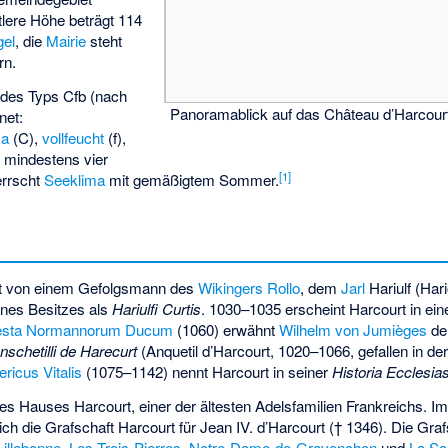
tlere Höhe beträgt 114
gel
, die
Mairie
steht
rn.
 des Typs Cfb (nach
Panoramablick auf das Château d’Harcour
net:
ma
(C),
vollfeucht
(f),
 mindestens vier
[1]
errscht
Seeklima
mit gemäßigtem Sommer.
t von einem Gefolgsmann des
Wikingers
Rollo
, dem
Jarl
Hariulf (Hari
nes Besitzes als
Hariulfi Curtis
. 1030–1035 erscheint Harcourt in ein
sta Normannorum Ducum
(1060) erwähnt
Wilhelm von Jumièges
de
nschetilli de Harecurt
(Anquetil d’Harcourt, 1020–1066, gefallen in de
ricus Vitalis
(1075–1142) nennt Harcourt in seiner
Historia Ecclesias
es Hauses Harcourt, einer der ältesten Adelsfamilien Frankreichs. Im
ch die Grafschaft Harcourt für
Jean IV. d’Harcourt
(† 1346). Die Gra
Lillebonne
,
Les Trois-Pierres
,
Notre-Dame-de-Gravenchon
und
La S