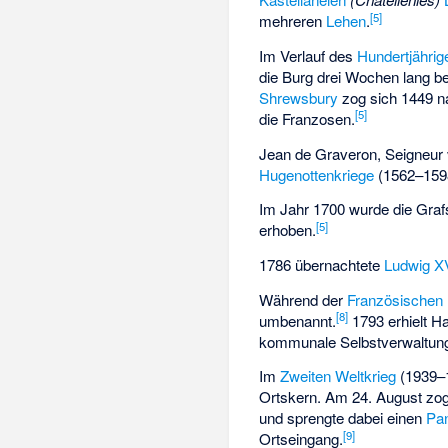
[5]
mehreren
Lehen
.
Im Verlauf des
Hundertjährig
die Burg drei Wochen lang b
Shrewsbury
zog sich 1449 na
[5]
die Franzosen.
Jean de Graveron, Seigneur 
Hugenottenkriege
(1562–1598
Im Jahr 1700 wurde die Graf
[5]
erhoben.
1786 übernachtete
Ludwig X
Während der
Französischen 
[8]
umbenannt.
1793 erhielt H
kommunale Selbstverwaltun
Im
Zweiten Weltkrieg
(1939–1
Ortskern. Am 24. August zo
und sprengte dabei einen
Pa
[9]
Ortseingang.