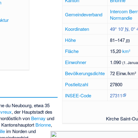
Kanton
Brionne
m
Intercom Bern
Gemeindeverband
Normandie
uktur
Koordinaten
49° 10′
N
,
0° 
Höhe
81–
147
m
Fläche
15,20
km²
Einwohner
1.090
(1. Janua
Bevölkerungsdichte
72 Einw./km²
Postleitzahl
27800
INSEE-Code
27311
e du Neubourg
, etwa 35
vreux
, der Hauptstadt des
nordöstlich von
Bernay
und
Kirche Saint-O
m Kantonshauptort
Brionne
,
lle
im Norden und
emeindegebiet