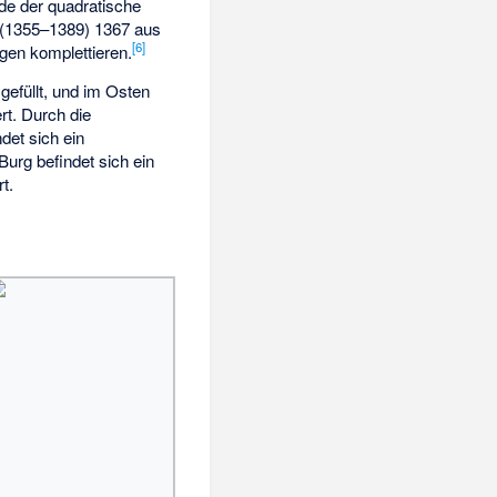
rde der quadratische
t (1355–1389) 1367 aus
[6]
gen komplettieren.
efüllt, und im Osten
rt. Durch die
ndet sich ein
urg befindet sich ein
rt.