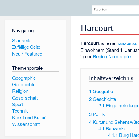
Harcourt
Navigation
Startseite
Harcourt
ist eine
französis
Zufällige Seite
Einwohnern (Stand 1. Janua
Neu / Featured
in der
Region
Normandie
.
Themenportale
Inhaltsverzeichnis
Geographie
Geschichte
Religion
1
Geografie
Gesellschaft
2
Geschichte
Sport
2.1
Eingemeindung
Technik
3
Politik
Kunst und Kultur
4
Kultur und Sehenswürd
Wissenschaft
4.1
Bauwerke
4.1.1
Burg Harc