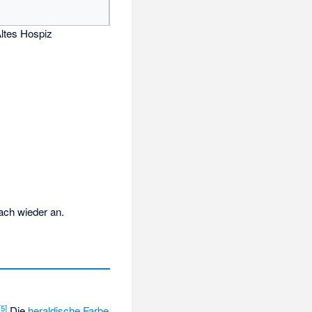
ltes Hospiz
ach wieder an.
[5]
Die
heraldische Farbe