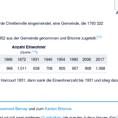
A
e Chrétienville eingemeindet, eine Gemeinde, die 1793 322
[11]
1852 aus der Gemeinde genommen und Brionne zugeteilt.
Anzahl Einwohner
[10]
(Quelle:
)
1866
1872
1931
1946
1954
1990
2006
2017
966
1.011
638
706
805
957
908
1.068
Harcourt 1831, dann sank die Einwohnerzahl bis 1931 und stieg dan
issement Bernay
und zum
Kanton Brionne
.
t rot mit zwei goldenen
Querbalken
(de gueules à deux fasces d’or)
.