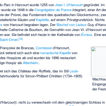
du Parc
in Harcourt wurde 1255 von
Jean I. d’Harcourt
gegründet. Im 
0 wurde sie 1648 in die
Congrégation de France
integriert, einer Art d
ste der Priorei, das Fundament des quadratischen Glockenturms, zwe
telalterliche Säulen und
Kapitelle
, auf einem Privatgrundstück. Nichts 
rs
von Harcourt begraben lagen. Der
Bischof von Lisieux
Guy d’Harco
 hatte Catherine de Bourbon, die Gemahlin von
Jean VI. d’Harcourt
ei
 war. Sie befindet sich heute in der Kathedrale von
Évreux
. Eine w
[16]
Saint-Omer
.
Françoise de Brancas,
Comtesse
d’Harcourt,
ück befand sich auch eine
romanische
Kapelle
von
 des Hospizes ab und wurden bis 1896 restauriert.
ige Hospiz als
Altenheim
.
det sich das
Château des Rufflets
, das im Stil
Louis-
ahrhunderts für Simon-Philbert Chrétien (1734–1805)
Wachhau
Eingangs
der Fes
d’Harcourt)
, nicht zu verwechseln mit dem gleichnamigen Schloss in