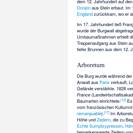
dem 12. Jahrhundert auf den
Donjon
aus Stein erbaut. Im
England
zurückkam, wo er als
Im 17. Jahrhundert ließ Fra
wurde der Burgwall abgetrage
Umbaumaßnahmen erhielt di
Treppenaufgang aus Stein au
tiefer Brunnen aus dem 12. 
Arboretum
Die Burg wurde während der 
Anwalt aus
Paris
verkauft, L
Gelände verstärkte. 1828 v
France
(Landwirtschaftsakade
[12]
Baumarten einrichtete.
Es 
vom französischen Kulturmin
[17]
remarquable
).
Im Arboret
Höhe und
Zedern
, die zu Be
Echte Sumpfzypressen
,
Hän
bemerkenswerte Zedern von