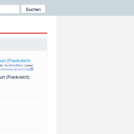
te:
NordNordWest
, Lizenz:
e Commons by-sa-3.0 de
rt (Frankreich)