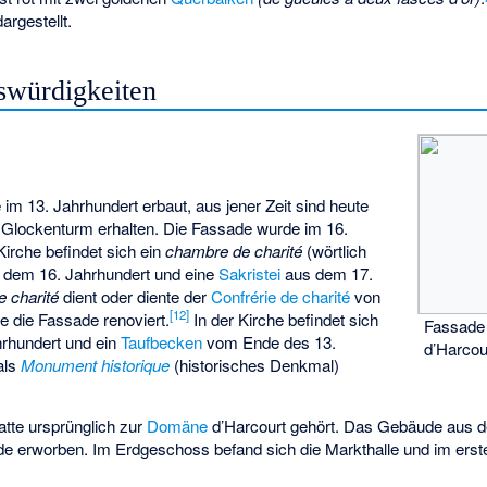
argestellt.
swürdigkeiten
im 13. Jahrhundert erbaut, aus jener Zeit sind heute
 Glockenturm erhalten. Die Fassade wurde im 16.
Kirche befindet sich ein
chambre de charité
(wörtlich
 dem 16. Jahrhundert und eine
Sakristei
aus dem 17.
 charité
dient oder diente der
Confrérie de charité
von
[12]
e die Fassade renoviert.
In der Kirche befindet sich
Fassade
rhundert und ein
Taufbecken
vom Ende des 13.
d’Harcou
als
Monument historique
(historisches Denkmal)
tte ursprünglich zur
Domäne
d’Harcourt gehört. Das Gebäude aus
 erworben. Im Erdgeschoss befand sich die Markthalle und im erst