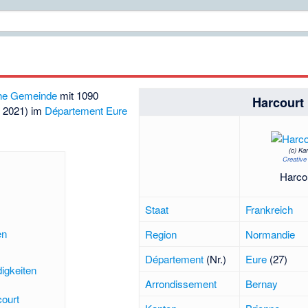
che Gemeinde
mit 1090
Harcourt
r 2021) im
Département Eure
(c)
Kar
Creativ
Harcou
Staat
Frankreich
en
Region
Normandie
Département
(Nr.)
Eure
(27)
igkeiten
Arrondissement
Bernay
ourt