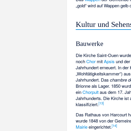
„gold“ wird auf Wappen gelb d
Kultur und Sehen
Bauwerke
Die Kirche Saint-Ouen wurde 
noch
Chor
mit
Apsis
und der
Jahrhundert erneuert. In der 
„Wohltätigkeitskammer“) aus
Jahrhundert. Das
chambre de
Brionne als Lager. 1850 wurd
ein
Chorpult
aus dem 17. Jah
Jahrhunderts. Die Kirche ist 
[13]
klassifiziert.
Das Rathaus von Harcourt ha
wurde 1848 von der Gemeinde
[14]
Mairie
eingerichtet.