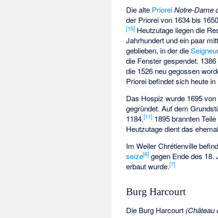
Die alte
Priorei
Notre-Dame 
der Priorei von 1634 bis 165
[15]
Heutzutage liegen die Re
Jahrhundert und ein paar mit
geblieben, in der die
Seigneu
die Fenster gespendet. 1386
die 1526 neu gegossen worden
Priorei befindet sich heute in
Das Hospiz wurde 1695 von 
gegründet. Auf dem Grundst
[11]
1184.
1895 brannten Teile
Heutzutage dient das ehemal
Im Weiler Chrétienville befin
[6]
seize
gegen Ende des 18. J
[7]
erbaut wurde.
Burg Harcourt
Die Burg Harcourt
(Château 