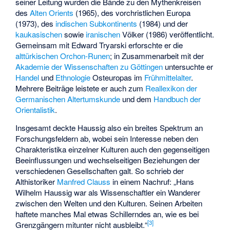
seiner Leitung wurden die Bände zu den Mythenkreisen
des
Alten Orients
(1965), des vorchristlichen Europa
(1973), des
indischen Subkontinents
(1984) und der
kaukasischen
sowie
iranischen
Völker (1986) veröffentlicht.
Gemeinsam mit Edward Tryarski erforschte er die
alttürkischen
Orchon-Runen
; in Zusammenarbeit mit der
Akademie der Wissenschaften zu Göttingen
untersuchte er
Handel
und
Ethnologie
Osteuropas im
Frühmittelalter
.
Mehrere Beiträge leistete er auch zum
Reallexikon der
Germanischen Altertumskunde
und dem
Handbuch der
Orientalistik
.
Insgesamt deckte Haussig also ein breites Spektrum an
Forschungsfeldern ab, wobei sein Interesse neben den
Charakteristika einzelner Kulturen auch den gegenseitigen
Beeinflussungen und wechselseitigen Beziehungen der
verschiedenen Gesellschaften galt. So schrieb der
Althistoriker
Manfred Clauss
in einem Nachruf: „Hans
Wilhelm Haussig war als Wissenschaftler ein Wanderer
zwischen den Welten und den Kulturen. Seinen Arbeiten
haftete manches Mal etwas Schillerndes an, wie es bei
[
3
]
Grenzgängern mitunter nicht ausbleibt.“