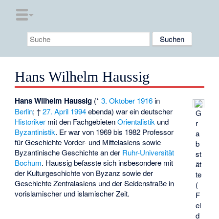
Hans Wilhelm Haussig
Hans Wilhelm Haussig
(*
3. Oktober
1916
in
Berlin
; †
27. April
1994
ebenda) war ein deutscher
G
Historiker
mit den Fachgebieten
Orientalistik
und
r
Byzantinistik
. Er war von 1969 bis 1982 Professor
a
für Geschichte Vorder- und Mittelasiens sowie
b
Byzantinische Geschichte an der
Ruhr-Universität
st
Bochum
. Haussig befasste sich insbesondere mit
ät
der Kulturgeschichte von Byzanz sowie der
te
Geschichte Zentralasiens und der Seidenstraße in
(
vorislamischer und islamischer Zeit.
F
el
d