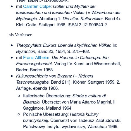
mit
Carsten Colpe
:
Götter und Mythen der
kaukasischen und iranischen Völker
(=
Wörterbuch der
Mythologie.
Abteilung 1:
Die alten Kulturvölker.
Band 4).
Klett-Cotta, Stuttgart 1986,
ISBN 3-12-909840-2
.
als Verfasser
Theophylakts Exkurs über die skythischen Völker.
In:
Byzantion
, Band 23, 1954, S. 275–462.
mit
Franz Altheim
:
Die Hunnen in Osteuropa. Ein
Forschungsbericht.
Verlag für Kunst und Wissenschaft,
Baden-Baden 1958.
Kulturgeschichte von Byzanz
(=
Kröners
Taschenausgabe.
Band 211). Kröner, Stuttgart 1959. 2.
Auflage, ebenda 1966.
Italienische Übersetzung:
Storia e cultura di
Bisanzio.
Übersetzt von Maria Attardo Magrini. Il
Saggiatore, Mailand 1964.
Polnische Übersetzung:
Historia kultury
bizantyńskiej.
Übersetzt von Tadeusz Zabłudowski.
Państwowy Instytut wydawniczy, Warschau 1969.