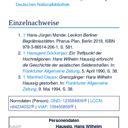
Deutschen Nationalbibliothek
Einzelnachweise
↑
Hans-Jürgen Mende:
Lexikon Berliner
Begräbnisstätten
. Pharus-Plan, Berlin 2018,
ISBN
978-3-86514-206-1
, S. 581.
↑
Hansgerd Göckenjan
:
Ein Treffpunkt der
Hochreligionen. Hans Wilhelm Haussig erforscht
die Geschichte der asiatischen Seidenstraßen.
In:
Frankfurter Allgemeine Zeitung
, 5. April 1990, S. 38.
↑
Manfred Clauss
:
Grenzgänger: Hans Wilhelm
Haussig gestorben.
In:
Frankfurter Allgemeine
Zeitung
, 9. Mai 1994, S. 38.
Normdaten (Person):
GND
:
123584809
|
LCCN
:
n84234032
|
VIAF
:
109450859
|
Personendaten
Haussig, Hans Wilhelm
NAME