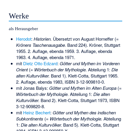
Werke
als Herausgeber
Herodot
:
Historien.
Übersetzt von
August Horneffer
(=
Kröners Taschenausgabe.
Band 224). Kröner, Stuttgart
1955. 2. Auflage, ebenda 1959. 3. Auflage, ebenda
1963. 4. Auflage, ebenda 1971.
mit
Dietz Otto Edzard
:
Götter und Mythen im Vorderen
Orient
(=
Wörterbuch der Mythologie.
Abteilung 1:
Die
alten Kulturvölker.
Band 1). Klett-Cotta, Stuttgart 1965.
2. Auflage, ebenda 1983,
ISBN 3-12-909810-0
.
mit Jonas Balys:
Götter und Mythen im Alten Europa
(=
Wörterbuch der Mythologie.
Abteilung 1:
Die alten
Kulturvölker.
Band 2). Klett-Cotta, Stuttgart 1973,
ISBN
3-12-909820-8
.
mit
Heinz Bechert
:
Götter und Mythen des indischen
Subkontinents
(=
Wörterbuch der Mythologie.
Abteilung
1:
Die alten Kulturvölker.
Band 5). Klett-Cotta, Stuttgart
1984,
ISBN 3-12-909850-X
.