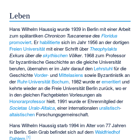
Leben
Hans Wilhelm Haussig wurde 1939 in Berlin mit einer Arbeit
zum spätantiken
Chronicon Tuscanense des
Floridus
promoviert
. Er
habilitierte
sich im Jahr 1956 an der dortigen
Freien Universität
mit einer Schrift über
Theophylakts
Exkurs über die
skythischen
Völker
. 1968 zum Professor
für byzantinische Geschichte an die gleiche Universität
berufen, übernahm er im Jahr darauf den
Lehrstuhl
für die
Geschichte
Vorder-
und
Mittelasiens
sowie Byzantinistik an
der
Ruhr-Universität Bochum
. 1982 wurde er
emeritiert
und
kehrte wieder an die Freie Universität Berlin zurück, wo er
in den gleichen Fachgebieten Vorlesungen als
Honorarprofessor
hielt. 1991 wurde er Ehrenmitglied der
Societas Uralo-Altaica
, einer internationalen
uralistisch
-
altaistischen
Forschungsgemeinschaft.
Hans Wilhelm Haussig starb 1994 im Alter von 77 Jahren
in Berlin. Sein Grab befindet sich auf dem
Waldfriedhof
[
1
]
Dahlem
.