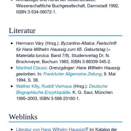
Wissenschaftliche Buchgesellschaft, Darmstadt 1992,
ISBN 3-534-09072-1
.
Literatur
Hermann Váry (Hrsg.):
Byzantino-Altaica. Festschrift
für Hans-Wilhelm Haussig zum 65. Geburtstag
(=
Materialia turcica.
Band 7/8). Studienverlag Dr. N.
Brockmeyer, Bochum 1983,
ISBN 3-88339-345-2
.
Manfred Clauss
:
Grenzgänger: Hans Wilhelm Haussig
gestorben.
In:
Frankfurter Allgemeine Zeitung
, 9. Mai
1994, S. 38.
Walther Killy
,
Rudolf Vierhaus
(Hrsg.):
Deutsche
Biographische Enzyklopädie
.
K. G. Saur, München
1995–2003,
ISBN 3-598-23160-1
.
Weblinks
Literatur von Hans Wilhelm Haussig
im Katalog der