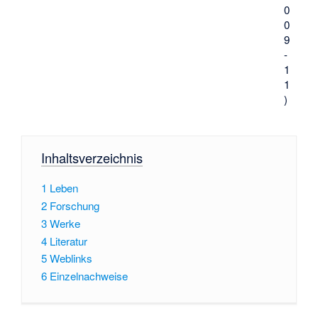
0
0
9
-
1
1
)
Inhaltsverzeichnis
1
Leben
2
Forschung
3
Werke
4
Literatur
5
Weblinks
6
Einzelnachweise