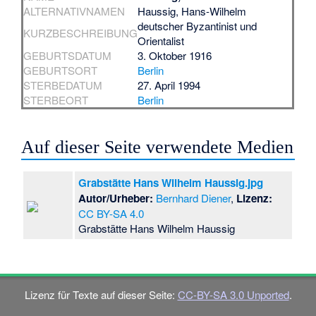
ALTERNATIVNAMEN
Haussig, Hans-Wilhelm
deutscher Byzantinist und
KURZBESCHREIBUNG
Orientalist
GEBURTSDATUM
3. Oktober 1916
GEBURTSORT
Berlin
STERBEDATUM
27. April 1994
STERBEORT
Berlin
Auf dieser Seite verwendete Medien
Grabstätte Hans Wilhelm Haussig.jpg
Autor/Urheber:
Bernhard Diener
,
Lizenz:
CC BY-SA 4.0
Grabstätte Hans Wilhelm Haussig
Lizenz für Texte auf dieser Seite:
CC-BY-SA 3.0 Unported
.