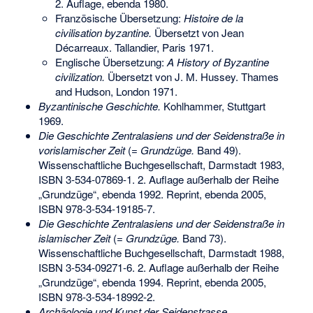
2. Auflage, ebenda 1980.
Französische Übersetzung:
Histoire de la
civilisation byzantine.
Übersetzt von Jean
Décarreaux. Tallandier, Paris 1971.
Englische Übersetzung:
A History of Byzantine
civilization.
Übersetzt von J. M. Hussey. Thames
and Hudson, London 1971.
Byzantinische Geschichte.
Kohlhammer, Stuttgart
1969.
Die Geschichte Zentralasiens und der Seidenstraße in
vorislamischer Zeit
(=
Grundzüge.
Band 49).
Wissenschaftliche Buchgesellschaft, Darmstadt 1983,
ISBN 3-534-07869-1
. 2. Auflage außerhalb der Reihe
„Grundzüge“, ebenda 1992. Reprint, ebenda 2005,
ISBN 978-3-534-19185-7
.
Die Geschichte Zentralasiens und der Seidenstraße in
islamischer Zeit
(=
Grundzüge.
Band 73).
Wissenschaftliche Buchgesellschaft, Darmstadt 1988,
ISBN 3-534-09271-6
. 2. Auflage außerhalb der Reihe
„Grundzüge“, ebenda 1994. Reprint, ebenda 2005,
ISBN 978-3-534-18992-2
.
Archäologie und Kunst der Seidenstrasse.