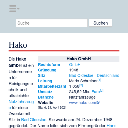
Hako
Hako GmbH
Die
Hako
GmbH
Rechtsform
GmbH
ist ein
1948
Gründung
Unternehme
Bad Oldesloe
,
Deutschland
Sitz
n für
[1]
Mario Schreiber
Leitung
Reinigungste
[2]
1.058
Mitarbeiterzahl
chnik und
[2]
245,52 Mio.
Euro
Umsatz
ultraleichte
Nutzfahrzeuge
Branche
Nutzfahrzeug
www.hako.com
Website
e
für diese
Stand: 21. April 2021
Zwecke mit
Sitz in
Bad Oldesloe
. Sie wurde am 24. Dezember 1948
gegründet. Der Name leitet sich vom Firmengründer
Hans