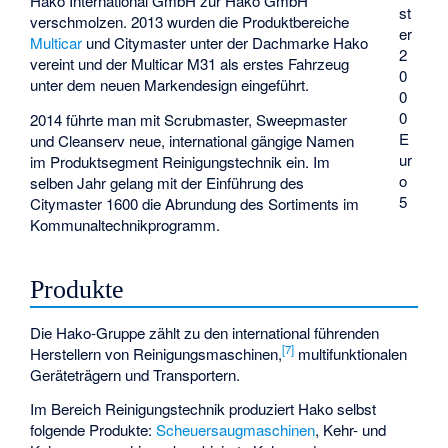
Hako International GmbH zur Hako GmbH
st
verschmolzen. 2013 wurden die Produktbereiche
er
Multicar
und Citymaster unter der Dachmarke Hako
2
vereint und der
Multicar M31
als erstes Fahrzeug
0
unter dem neuen Markendesign eingeführt.
0
0
2014 führte man mit Scrubmaster, Sweepmaster
E
und Cleanserv neue, international gängige Namen
ur
im Produktsegment Reinigungstechnik ein. Im
o
selben Jahr gelang mit der Einführung des
5
Citymaster 1600 die Abrundung des Sortiments im
Kommunaltechnikprogramm.
Produkte
Die Hako-Gruppe zählt zu den international führenden
[7]
Herstellern von Reinigungsmaschinen,
multifunktionalen
Geräteträgern und Transportern.
Im Bereich Reinigungstechnik produziert Hako selbst
folgende Produkte:
Scheuersaugmaschinen
, Kehr- und