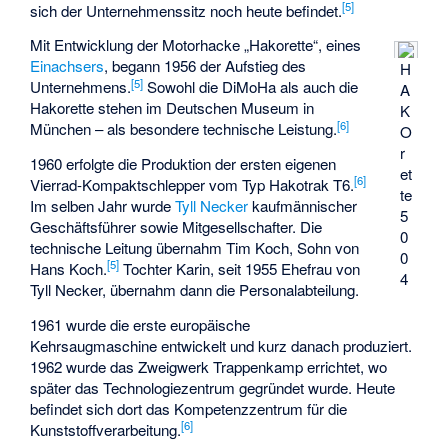
[5]
sich der Unternehmenssitz noch heute befindet.
Mit Entwicklung der Motorhacke „
Hakorette
“, eines
Einachsers
, begann 1956 der Aufstieg des
H
[5]
Unternehmens.
Sowohl die DiMoHa als auch die
A
Hakorette stehen im Deutschen Museum in
K
[6]
München – als besondere technische Leistung.
O
r
1960 erfolgte die Produktion der ersten eigenen
et
[6]
Vierrad-Kompaktschlepper vom Typ Hakotrak T6.
te
Im selben Jahr wurde
Tyll Necker
kaufmännischer
5
Geschäftsführer sowie Mitgesellschafter. Die
0
technische Leitung übernahm Tim Koch, Sohn von
0
[5]
Hans Koch.
Tochter Karin, seit 1955 Ehefrau von
4
Tyll Necker, übernahm dann die Personalabteilung.
1961 wurde die erste europäische
Kehrsaugmaschine entwickelt und kurz danach produziert.
1962 wurde das Zweigwerk Trappenkamp errichtet, wo
später das Technologiezentrum gegründet wurde. Heute
befindet sich dort das Kompetenzzentrum für die
[6]
Kunststoffverarbeitung.