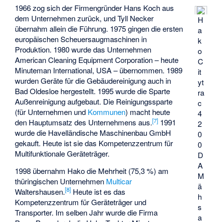
1966 zog sich der Firmengründer Hans Koch aus
dem Unternehmen zurück, und Tyll Necker
H
übernahm allein die Führung. 1975 gingen die ersten
a
europäischen Scheuersaugmaschinen in
k
Produktion. 1980 wurde das Unternehmen
o
American Cleaning Equipment Corporation – heute
C
Minuteman International, USA – übernommen. 1989
it
wurden Geräte für die Gebäudereinigung auch in
yt
Bad Oldesloe hergestellt. 1995 wurde die Sparte
ra
Außenreinigung aufgebaut. Die Reinigungssparte
c
(für Unternehmen und
Kommunen
) macht heute
4
[7]
den Hauptumsatz des Unternehmens aus.
1991
2
wurde die Havelländische Maschinenbau GmbH
0
gekauft. Heute ist sie das Kompetenzzentrum für
0
Multifunktionale Geräteträger.
D
A
1998 übernahm Hako die Mehrheit (75,3 %) am
M
thüringischen Unternehmen
Multicar
ä
[8]
Waltershausen.
Heute ist es das
h
Kompetenzzentrum für Geräteträger und
s
Transporter. Im selben Jahr wurde die Firma
a