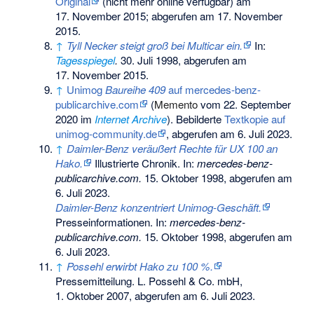
Original
(nicht mehr online verfügbar) am
17. November 2015
;
abgerufen am 17. November
2015
.
↑
Tyll Necker steigt groß bei Multicar ein.
In:
Tagesspiegel
.
30. Juli 1998,
abgerufen am
17. November 2015
.
↑
Unimog
Baureihe 409
auf mercedes-benz-
publicarchive.com
(
Memento
vom 22. September
2020 im
Internet Archive
). Bebilderte
Textkopie auf
unimog-community.de
, abgerufen am 6. Juli 2023.
↑
Daimler-Benz veräußert Rechte für UX 100 an
Hako.
Illustrierte Chronik. In:
mercedes-benz-
publicarchive.com.
15. Oktober 1998,
abgerufen am
6. Juli 2023
.
Daimler-Benz konzentriert Unimog-Geschäft.
Presseinformationen. In:
mercedes-benz-
publicarchive.com.
15. Oktober 1998,
abgerufen am
6. Juli 2023
.
↑
Possehl erwirbt Hako zu 100 %.
Pressemitteilung. L. Possehl & Co. mbH,
1. Oktober 2007,
abgerufen am 6. Juli 2023
.