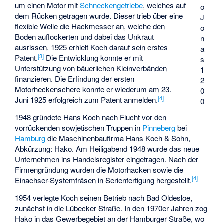
um einen Motor mit
Schneckengetriebe
, welches auf
o
dem Rücken getragen wurde. Dieser trieb über eine
J
flexible Welle die Hackmesser an, welche den
o
Boden auflockerten und dabei das Unkraut
n
ausrissen. 1925 erhielt Koch darauf sein erstes
a
[3]
Patent.
Die Entwicklung konnte er mit
s
Unterstützung von bäuerlichen Kleinverbänden
1
finanzieren. Die Erfindung der ersten
2
Motorheckenschere konnte er wiederum am 23.
0
[4]
Juni 1925 erfolgreich zum Patent anmelden.
0
1948 gründete Hans Koch nach Flucht vor den
vorrückenden sowjetischen Truppen in
Pinneberg
bei
Hamburg
die Maschinenbaufirma Hans Koch & Sohn,
Abkürzung: Hako. Am Heiligabend 1948 wurde das neue
Unternehmen ins Handelsregister eingetragen. Nach der
Firmengründung wurden die Motorhacken sowie die
[4]
Einachser-Systemfräsen in Serienfertigung hergestellt.
1954 verlegte Koch seinen Betrieb nach Bad Oldesloe,
zunächst in die Lübecker Straße. In den 1970er Jahren zog
Hako in das Gewerbegebiet an der Hamburger Straße, wo