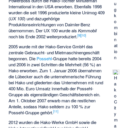
PowerBoss durch die Hako-Tochter Minuteman
u
International in den USA erworben. Ebenfalls 1998
g
wurden die seit 1996 produzierte kleine
Unimog 409
k
(
UX 100
) und dazugehörige
o
Produktionseinrichtungen von Daimler-Benz
m
übernommen. Der UX 100 wurde als
Kommobil
bi
[9]
[10]
noch bis Ende 2002 weiterproduziert.
n
at
2005 wurde mit der Hako-Service GmbH das
io
zentrale Gebraucht- und Mietmaschinengeschäft
n
begonnen. Die
Possehl
-Gruppe hatte bereits 2004
und 2006 in zwei Schritten die Mehrheit (56 %) an
Hako erworben. Zum 1. Januar 2006 übernahmen
die Lübecker auch die unternehmerische Führung
H
bei Hako und gliederten das Unternehmen mit rund
a
400 Mio. Euro Umsatz innerhalb der Possehl-
k
Gruppe als eigenständigen Geschäftsbereich ein.
o
Am 1. Oktober 2007 erwarb man die restlichen
C
Anteile, sodass Hako seitdem zu 100 % zur
it
[11]
Possehl-Gruppe gehört.
y
m
2012 wurden die Hako-Werke GmbH sowie die
a