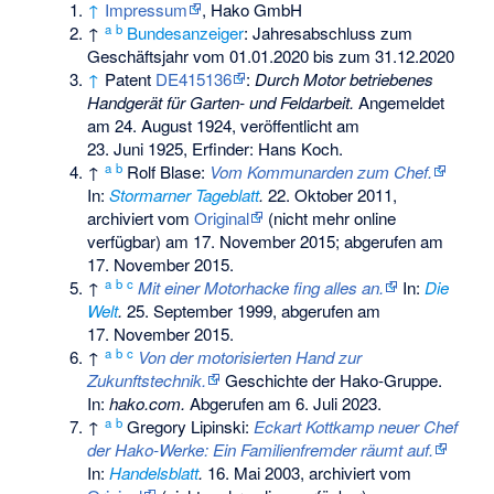
↑
Impressum
, Hako GmbH
a
b
↑
Bundesanzeiger
: Jahresabschluss zum
Geschäftsjahr vom 01.01.2020 bis zum 31.12.2020
↑
Patent
DE415136
:
Durch Motor betriebenes
Handgerät für Garten- und Feldarbeit.
Angemeldet
am
24. August 1924
, veröffentlicht am
23. Juni 1925
, Erfinder: Hans Koch.
a
b
↑
Rolf Blase:
Vom Kommunarden zum Chef.
In:
Stormarner Tageblatt
.
22. Oktober 2011,
archiviert vom
Original
(nicht mehr online
verfügbar) am
17. November 2015
;
abgerufen am
17. November 2015
.
a
b
c
↑
Mit einer Motorhacke fing alles an.
In:
Die
Welt
.
25. September 1999,
abgerufen am
17. November 2015
.
a
b
c
↑
Von der motorisierten Hand zur
Zukunftstechnik.
Geschichte der Hako-Gruppe.
In:
hako.com.
Abgerufen am 6. Juli 2023
.
a
b
↑
Gregory Lipinski:
Eckart Kottkamp neuer Chef
der Hako-Werke: Ein Familienfremder räumt auf.
In:
Handelsblatt
.
16. Mai 2003, archiviert vom