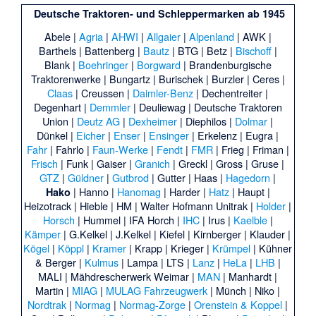
Deutsche Traktoren- und Schleppermarken ab 1945
Abele
|
Agria
|
AHWI
|
Allgaier
|
Alpenland
|
AWK
|
Barthels
|
Battenberg
|
Bautz
|
BTG
|
Betz
|
Bischoff
|
Blank
|
Boehringer
|
Borgward
|
Brandenburgische
Traktorenwerke
|
Bungartz
|
Burischek
|
Burzler
|
Ceres
|
Claas
|
Creussen
|
Daimler-Benz
|
Dechentreiter
|
Degenhart
|
Demmler
|
Deuliewag
|
Deutsche Traktoren
Union
|
Deutz AG
|
Dexheimer
|
Diephilos
|
Dolmar
|
Dünkel
|
Eicher
|
Enser
|
Ensinger
|
Erkelenz
|
Eugra
|
Fahr
|
Fahrlo
|
Faun-Werke
|
Fendt
|
FMR
|
Frieg
|
Friman
|
Frisch
|
Funk
|
Gaiser
|
Granich
|
Greckl
|
Gross
|
Gruse
|
GTZ
|
Güldner
|
Gutbrod
|
Gutter
|
Haas
|
Hagedorn
|
|
Hanno
|
Hanomag
|
Harder
|
Hatz
|
Haupt
|
Hako
Heizotrack
|
Hieble
|
HM
|
Walter Hofmann Unitrak
|
Holder
|
Horsch
|
Hummel
|
IFA Horch
|
IHC
|
Irus
|
Kaelble
|
Kämper
|
G.Kelkel
|
J.Kelkel
|
Kiefel
|
Kirnberger
|
Klauder
|
Kögel
|
Köppl
|
Kramer
|
Krapp
|
Krieger
|
Krümpel
|
Kühner
& Berger
|
Kulmus
|
Lampa
|
LTS
|
Lanz
|
HeLa
|
LHB
|
MALI
|
Mähdrescherwerk Weimar
|
MAN
|
Manhardt
|
Martin
|
MIAG
|
MULAG Fahrzeugwerk
|
Münch
|
Niko
|
Nordtrak
|
Normag
|
Normag-Zorge
|
Orenstein & Koppel
|