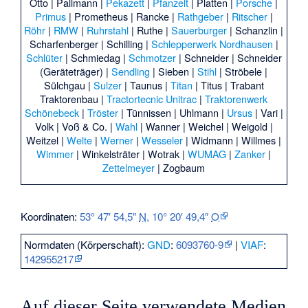
Otto
|
Pallmann
|
Pekazett
|
Pfanzelt
|
Platten
|
Porsche
|
Primus
|
Prometheus
|
Rancke
|
Rathgeber
|
Ritscher
|
Röhr
|
RMW
|
Ruhrstahl
|
Ruthe
|
Sauerburger
|
Schanzlin
|
Scharfenberger
|
Schilling
|
Schlepperwerk Nordhausen
|
Schlüter
|
Schmiedag
|
Schmotzer
|
Schneider
|
Schneider
(Geräteträger)
|
Sendling
|
Sieben
|
Stihl
|
Ströbele
|
Sülchgau
|
Sulzer
|
Taunus
|
Titan
|
Titus
|
Trabant
Traktorenbau
|
Tractortecnic Unitrac
|
Traktorenwerk
Schönebeck
|
Tröster
|
Tünnissen
|
Uhlmann
|
Ursus
|
Vari
|
Volk
|
Voß & Co.
|
Wahl
|
Wanner
|
Weichel
|
Weigold
|
Weitzel
|
Welte
|
Werner
|
Wesseler
|
Widmann
|
Willmes
|
Wimmer
|
Winkelsträter
|
Wotrak
|
WUMAG
|
Zanker
|
Zettelmeyer
|
Zogbaum
Koordinaten:
53° 47′ 54,5″
N
,
10° 20′ 49,4″
O
Normdaten (Körperschaft):
GND
:
6093760-9
|
VIAF
:
142955217
Auf dieser Seite verwendete Medien