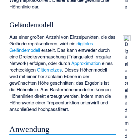
ie
Höhenlinie dar.
n
Geländemodell
Aus einer großen Anzahl von Einzelpunkten, die das
Gelände repräsentieren, wird ein
digitales
D
Geländemodell
erstellt. Das kann entweder durch
ig
eine Dreiecksvermaschung (
Triangulated Irregular
it
Network
) erfolgen, oder durch
Approximation
eines
al
rechteckigen
Gitternetzes
. Dieses Höhenmodell
e
wird mit einer horizontalen Ebene in der
s
gewünschten Höhe geschnitten; das Ergebnis ist
G
die Höhenlinie. Aus Rasterhöhenmodellen können
el
Höhenlinien direkt erzeugt werden, indem man die
ä
Höhenwerte einer Treppenfunktion unterwirft und
n
anschließend hochpassfiltert.
d
e
m
Anwendung
o
d