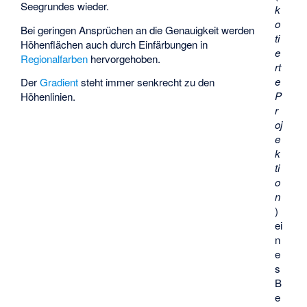
Seegrundes wieder.
k
o
Bei geringen Ansprüchen an die Genauigkeit werden
ti
Höhenflächen auch durch Einfärbungen in
e
Regionalfarben
hervorgehoben.
rt
e
Der
Gradient
steht immer senkrecht zu den
P
Höhenlinien.
r
oj
e
k
ti
o
n
)
ei
n
e
s
B
e