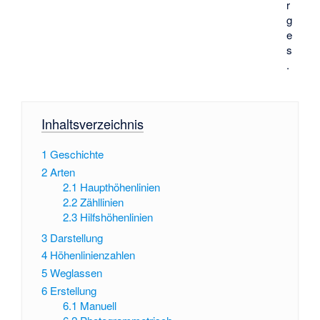
r
g
e
s
.
Inhaltsverzeichnis
1
Geschichte
2
Arten
2.1
Haupthöhenlinien
2.2
Zähllinien
2.3
Hilfshöhenlinien
3
Darstellung
4
Höhenlinienzahlen
5
Weglassen
6
Erstellung
6.1
Manuell