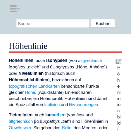
Höhenlinie
Höhenlinien
, auch
Isohypsen
(von
altgriechisch
ἴσος
„gleich“ und
ὕψος
„Höhe, Anhöhe“)
H
ísos
hypsos
oder
Niveaulinien
(historisch auch
ö
Höhenschichtlinien
), bezeichnen auf
h
e
topografischen Landkarten
benachbarte Punkte
nl
gleicher
Höhe
. (
Äquidistante
) Linienscharen
in
beschreiben ein Höhenprofil. Höhenlinien sind damit
ie
ein Spezialfall von
Isolinien
und
Niveaumengen
.
n
Tiefenlinien
, auch
Iso
bathen
(von
ísos
und
bi
altgriechisch
βαθύς
„tief“) sind Höhenlinien in
bathýs
ld
Gewässern
. Sie geben das
Relief
des Meeres- oder
(