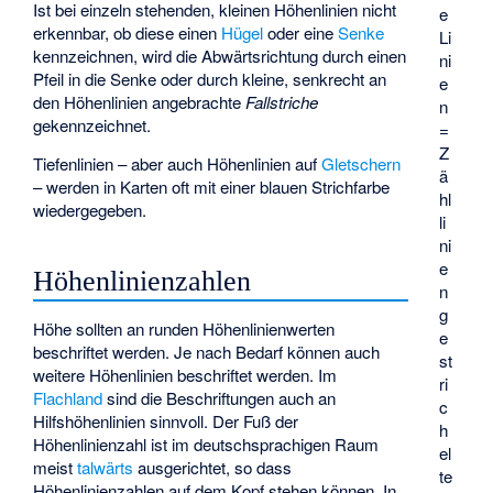
Ist bei einzeln stehenden, kleinen Höhenlinien nicht
e
erkennbar, ob diese einen
Hügel
oder eine
Senke
Li
kennzeichnen, wird die Abwärtsrichtung durch einen
ni
Pfeil in die Senke oder durch kleine, senkrecht an
e
den Höhenlinien angebrachte
Fallstriche
n
gekennzeichnet.
=
Z
Tiefenlinien – aber auch Höhenlinien auf
Gletschern
ä
– werden in Karten oft mit einer blauen Strichfarbe
hl
wiedergegeben.
li
ni
e
Höhenlinienzahlen
n
g
Höhe sollten an runden Höhenlinienwerten
e
beschriftet werden. Je nach Bedarf können auch
st
weitere Höhenlinien beschriftet werden. Im
ri
Flachland
sind die Beschriftungen auch an
c
Hilfshöhenlinien sinnvoll. Der Fuß der
h
Höhenlinienzahl ist im deutschsprachigen Raum
el
meist
talwärts
ausgerichtet, so dass
te
Höhenlinienzahlen auf dem Kopf stehen können. In