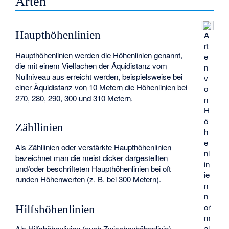
Arten
Haupthöhenlinien
A
rt
Haupthöhenlinien werden die Höhenlinien genannt,
e
die mit einem Vielfachen der Äquidistanz vom
n
Nullniveau aus erreicht werden, beispielsweise bei
v
einer Äquidistanz von 10 Metern die Höhenlinien bei
o
270, 280, 290, 300 und 310 Metern.
n
H
ö
Zähllinien
h
e
Als Zähllinien oder verstärkte Haupthöhenlinien
nl
bezeichnet man die meist dicker dargestellten
in
und/oder beschrifteten Haupthöhenlinien bei oft
ie
runden Höhenwerten (z. B. bei 300 Metern).
n
n
or
Hilfshöhenlinien
m
al
Als Hilfshöhenlinien (auch Zwischenhöhenlinie)