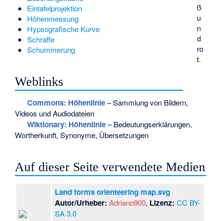
ß
Eintafelprojektion
u
Höhenmessung
n
Hypsografische Kurve
d
Schraffe
ro
Schummerung
t.
Weblinks
Commons
: Höhenlinie
– Sammlung von Bildern,
Videos und Audiodateien
Wiktionary: Höhenlinie
– Bedeutungserklärungen,
Wortherkunft, Synonyme, Übersetzungen
Auf dieser Seite verwendete Medien
Land forms orienteering map.svg
Autor/Urheber:
Adriano900
,
Lizenz:
CC BY-
SA 3.0