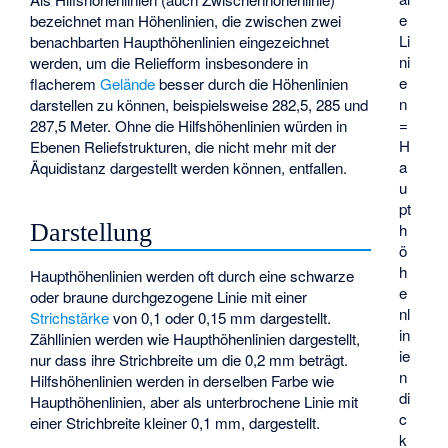
e
bezeichnet man Höhenlinien, die zwischen zwei
Li
benachbarten Haupthöhenlinien eingezeichnet
ni
werden, um die Reliefform insbesondere in
e
flacherem
Gelände
besser durch die Höhenlinien
n
darstellen zu können, beispielsweise 282,5, 285 und
=
287,5 Meter. Ohne die Hilfshöhenlinien würden in
H
Ebenen Reliefstrukturen, die nicht mehr mit der
a
Äquidistanz dargestellt werden können, entfallen.
u
pt
Darstellung
h
ö
h
Haupthöhenlinien werden oft durch eine schwarze
e
oder braune durchgezogene Linie mit einer
nl
Strichstärke
von 0,1 oder 0,15 mm dargestellt.
in
Zähllinien werden wie Haupthöhenlinien dargestellt,
ie
nur dass ihre Strichbreite um die 0,2 mm beträgt.
n
Hilfshöhenlinien werden in derselben Farbe wie
di
Haupthöhenlinien, aber als unterbrochene Linie mit
c
einer Strichbreite kleiner 0,1 mm, dargestellt.
k