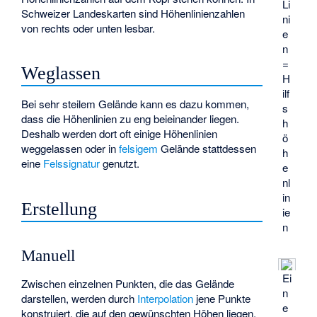
Li
Schweizer Landeskarten sind Höhenlinienzahlen
ni
von rechts oder unten lesbar.
e
n
=
Weglassen
H
ilf
Bei sehr steilem Gelände kann es dazu kommen,
s
dass die Höhenlinien zu eng beieinander liegen.
h
Deshalb werden dort oft einige Höhenlinien
ö
weggelassen oder in
felsigem
Gelände stattdessen
h
eine
Felssignatur
genutzt.
e
nl
in
Erstellung
ie
n
Manuell
Ei
Zwischen einzelnen Punkten, die das Gelände
n
darstellen, werden durch
Interpolation
jene Punkte
e
konstruiert, die auf den gewünschten Höhen liegen.