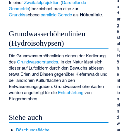
a
In einer
Zweitafelprojektion
(
Darstellende
u
Geometrie
) bezeichnet man eine zur
d
Grundriss
ebene
parallele
Gerade
als
Höhenlinie
.
ar
g
e
Grundwasserhöhenlinien
st
(Hydroisohypsen)
el
lt,
H
Die Grundwasserhöhenlinien dienen der Kartierung
ö
des
Grundwasserstandes
. In der Natur lässt sich
h
dieser auf Luftbildern durch den Bewuchs ablesen
e
(etwa Erlen und Binsen gegenüber Kiefernwald) und
nl
bei ländlichen Kulturflächen an den
in
Entwässerungsgräben. Grundwasserhöhenkarten
ie
werden angefertigt für die
Entschärfung
von
n
Fliegerbomben.
si
n
Siehe auch
d
w
ei
Böschungsfläche