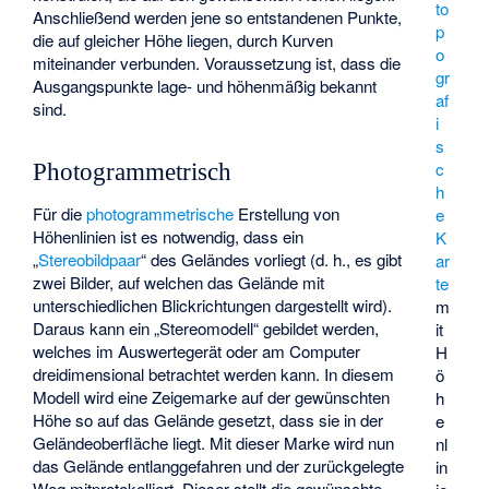
to
Anschließend werden jene so entstandenen Punkte,
p
die auf gleicher Höhe liegen, durch Kurven
o
miteinander verbunden. Voraussetzung ist, dass die
gr
Ausgangspunkte lage- und höhenmäßig bekannt
af
sind.
i
s
c
Photogrammetrisch
h
Für die
photogrammetrische
Erstellung von
e
Höhenlinien ist es notwendig, dass ein
K
„
Stereobildpaar
“ des Geländes vorliegt (d. h., es gibt
ar
zwei Bilder, auf welchen das Gelände mit
te
unterschiedlichen Blickrichtungen dargestellt wird).
m
Daraus kann ein „Stereomodell“ gebildet werden,
it
welches im Auswertegerät oder am Computer
H
dreidimensional betrachtet werden kann. In diesem
ö
Modell wird eine Zeigemarke auf der gewünschten
h
Höhe so auf das Gelände gesetzt, dass sie in der
e
Geländeoberfläche liegt. Mit dieser Marke wird nun
nl
das Gelände entlanggefahren und der zurückgelegte
in
Weg mitprotokolliert. Dieser stellt die gewünschte