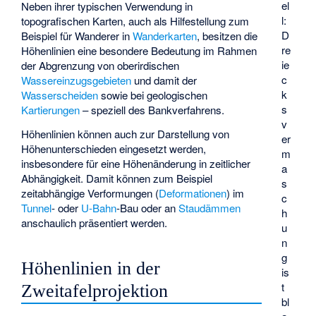
el
Neben ihrer typischen Verwendung in
l:
topografischen Karten, auch als Hilfestellung zum
D
Beispiel für Wanderer in
Wanderkarten
, besitzen die
re
Höhenlinien eine besondere Bedeutung im Rahmen
ie
der Abgrenzung von oberirdischen
c
Wassereinzugsgebieten
und damit der
k
Wasserscheiden
sowie bei geologischen
s
Kartierungen
– speziell des Bankverfahrens.
v
Höhenlinien können auch zur Darstellung von
er
Höhenunterschieden eingesetzt werden,
m
insbesondere für eine Höhenänderung in zeitlicher
a
Abhängigkeit. Damit können zum Beispiel
s
zeitabhängige Verformungen (
Deformationen
) im
c
Tunnel
- oder
U-Bahn
-Bau oder an
Staudämmen
h
anschaulich präsentiert werden.
u
n
g
Höhenlinien in der
is
t
Zweitafelprojektion
bl