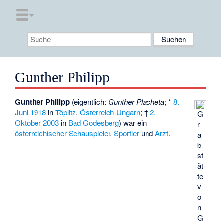
Gunther Philipp
Gunther Philipp
(eigentlich:
Gunther Placheta
; *
8.
Juni
1918
in
Töplitz
,
Österreich-Ungarn
; †
2.
G
Oktober
2003
in
Bad Godesberg
) war ein
r
österreichischer
Schauspieler
,
Sportler
und
Arzt
.
a
b
st
ät
te
v
o
n
G