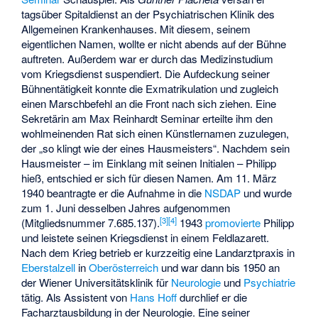
tagsüber Spitaldienst an der Psychiatrischen Klinik des
Allgemeinen Krankenhauses. Mit diesem, seinem
eigentlichen Namen, wollte er nicht abends auf der Bühne
auftreten. Außerdem war er durch das Medizinstudium
vom Kriegsdienst suspendiert. Die Aufdeckung seiner
Bühnentätigkeit konnte die Exmatrikulation und zugleich
einen Marschbefehl an die Front nach sich ziehen. Eine
Sekretärin am Max Reinhardt Seminar erteilte ihm den
wohlmeinenden Rat sich einen Künstlernamen zuzulegen,
der „so klingt wie der eines Hausmeisters“. Nachdem sein
Hausmeister – im Einklang mit seinen Initialen – Philipp
hieß, entschied er sich für diesen Namen. Am 11. März
1940 beantragte er die Aufnahme in die
NSDAP
und wurde
zum 1. Juni desselben Jahres aufgenommen
[
3
]
[
4
]
(Mitgliedsnummer 7.685.137).
1943
promovierte
Philipp
und leistete seinen Kriegsdienst in einem Feldlazarett.
Nach dem Krieg betrieb er kurzzeitig eine Landarztpraxis in
Eberstalzell
in
Oberösterreich
und war dann bis 1950 an
der Wiener Universitätsklinik für
Neurologie
und
Psychiatrie
tätig. Als Assistent von
Hans Hoff
durchlief er die
Facharztausbildung in der Neurologie. Eine seiner