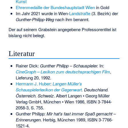
Kunst
Ehrenmedaille der Bundeshauptstadt Wien
in Gold
Im Jahr 2021 wurde in Wien-
Landstraße
(3. Bezirk) der
Gunther-Philipp-Weg
nach ihm benannt.
Der auf seinem Grabstein angegebene Professorentitel ist
bislang nicht belegt.
Literatur
Rainer Dick:
Gunther Philipp – Schauspieler.
In:
CineGraph – Lexikon zum deutschsprachigen Film
,
Lieferung 20, 1992.
Hermann J. Huber
:
Langen Müller’s
Schauspielerlexikon der Gegenwart
. Deutschland.
Österreich. Schweiz
. Albert Langen • Georg Müller
Verlag GmbH, München • Wien 1986,
ISBN 3-7844-
2058-3
, S. 755.
Gunther Philipp:
Mir hat's fast immer Spaß gemacht –
Erinnerungen
. Herbig, München 1989,
ISBN 3-7766-
1521-4
.