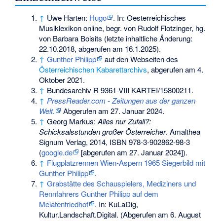
↑
Uwe Harten:
Hugo
. In: Oesterreichisches
Musiklexikon online, begr. von Rudolf Flotzinger, hg.
von Barbara Boisits (letzte inhaltliche Änderung:
22.10.2018, abgerufen am 16.1.2025).
↑
Gunther Philipp
auf den Webseiten des
Österreichischen Kabarettarchivs
, abgerufen am 4.
Oktober 2021.
↑
Bundesarchiv R 9361-VIII KARTEI/15800211.
↑
PressReader.com - Zeitungen aus der ganzen
Welt.
Abgerufen am 27. Januar 2024
.
↑
Georg Markus:
Alles nur Zufall?:
Schicksalsstunden großer Österreicher
. Amalthea
Signum Verlag, 2014,
ISBN 978-3-902862-98-3
(
google.de
[abgerufen am 27. Januar 2024]).
↑
Flugplatzrennen Wien-Aspern 1965 Siegerbild mit
Gunther Philipp
.
↑
Grabstätte des Schauspielers, Mediziners und
Rennfahrers Gunther Philipp auf dem
Melatenfriedhof
. In: KuLaDig,
Kultur.Landschaft.Digital. (Abgerufen am 6. August