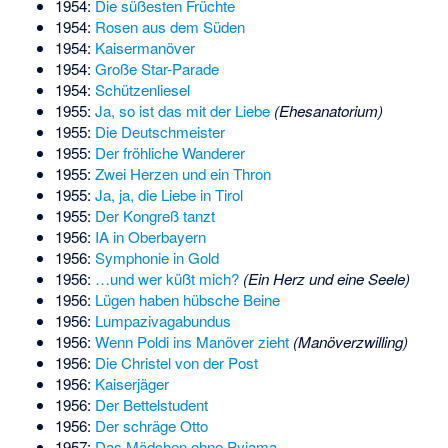
1954:
Die süßesten Früchte
1954:
Rosen aus dem Süden
1954:
Kaisermanöver
1954:
Große Star-Parade
1954:
Schützenliesel
1955:
Ja, so ist das mit der Liebe
(Ehesanatorium)
1955:
Die Deutschmeister
1955:
Der fröhliche Wanderer
1955:
Zwei Herzen und ein Thron
1955:
Ja, ja, die Liebe in Tirol
1955:
Der Kongreß tanzt
1956:
IA in Oberbayern
1956:
Symphonie in Gold
1956:
…und wer küßt mich?
(Ein Herz und eine Seele)
1956:
Lügen haben hübsche Beine
1956:
Lumpazivagabundus
1956:
Wenn Poldi ins Manöver zieht
(Manöverzwilling)
1956:
Die Christel von der Post
1956:
Kaiserjäger
1956:
Der Bettelstudent
1956:
Der schräge Otto
1957:
Das Mädchen ohne Pyjama