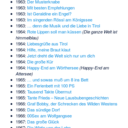
1963:
Der Musterknabe
1963:
Mit besten Empfehlungen
1963:
Ist Geraldine ein Engel?
1963:
Im singenden Rössl am Königssee
1963:
… denn die Musik und die Liebe in Tirol
1964:
Rote Lippen soll man küssen
(Die ganze Welt ist
himmelblau)
1964:
Liebesgrüße aus Tirol
1964:
Hilfe, meine Braut klaut
1964:
Jetzt dreht die Welt sich nur um dich
1964:
Die große Kür
1964:
Happy-End am Wörthersee
(Happy-End am
Attersee)
1965:
… und sowas muß um 8 ins Bett
1965:
Ein Ferienbett mit 100 PS
1965:
Tausend Takte Übermut
1965:
Tante Frieda – Neue Lausbubengeschichten
1966:
Graf Bobby, der Schrecken des Wilden Westens
1966:
Das sündige Dorf
1966:
00Sex am Wolfgangsee
1967:
Das große Glück
1967:
Die Wirtin von der Lahn