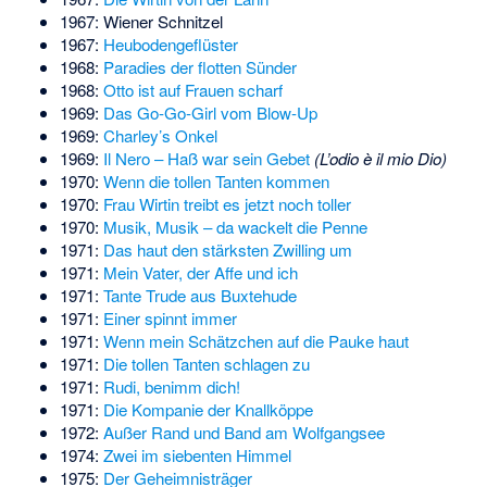
1967: Wiener Schnitzel
1967:
Heubodengeflüster
1968:
Paradies der flotten Sünder
1968:
Otto ist auf Frauen scharf
1969:
Das Go-Go-Girl vom Blow-Up
1969:
Charley’s Onkel
1969:
Il Nero – Haß war sein Gebet
(L’odio è il mio Dio)
1970:
Wenn die tollen Tanten kommen
1970:
Frau Wirtin treibt es jetzt noch toller
1970:
Musik, Musik – da wackelt die Penne
1971:
Das haut den stärksten Zwilling um
1971:
Mein Vater, der Affe und ich
1971:
Tante Trude aus Buxtehude
1971:
Einer spinnt immer
1971:
Wenn mein Schätzchen auf die Pauke haut
1971:
Die tollen Tanten schlagen zu
1971:
Rudi, benimm dich!
1971:
Die Kompanie der Knallköppe
1972:
Außer Rand und Band am Wolfgangsee
1974:
Zwei im siebenten Himmel
1975:
Der Geheimnisträger