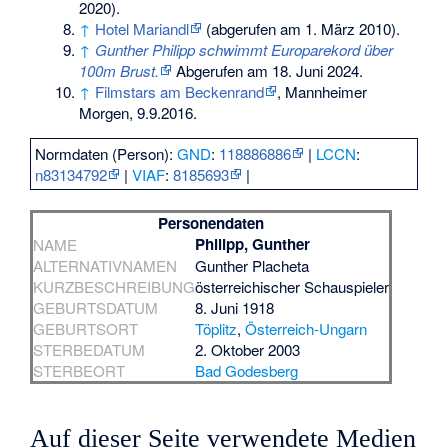
2020).
↑
Hotel Mariandl
(abgerufen am 1. März 2010).
↑
Gunther Philipp schwimmt Europarekord über
100m Brust.
Abgerufen am 18. Juni 2024
.
↑
Filmstars am Beckenrand
, Mannheimer
Morgen, 9.9.2016.
Normdaten (Person):
GND
:
118886886
|
LCCN
:
n83134792
|
VIAF
:
8185693
|
Personendaten
Philipp, Gunther
NAME
ALTERNATIVNAMEN
Gunther Placheta
KURZBESCHREIBUNG
österreichischer Schauspieler
GEBURTSDATUM
8. Juni 1918
GEBURTSORT
Töplitz
,
Österreich-Ungarn
STERBEDATUM
2. Oktober 2003
STERBEORT
Bad Godesberg
Auf dieser Seite verwendete Medien