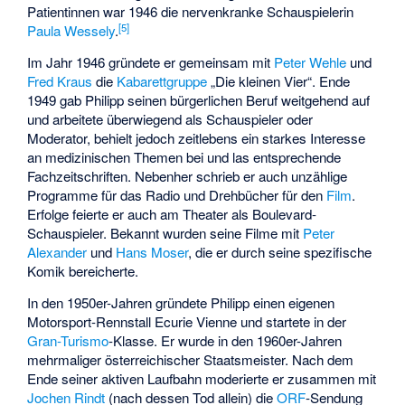
Patientinnen war 1946 die nervenkranke Schauspielerin
[
5
]
Paula Wessely
.
Im Jahr 1946 gründete er gemeinsam mit
Peter Wehle
und
Fred Kraus
die
Kabarettgruppe
„Die kleinen Vier“. Ende
1949 gab Philipp seinen bürgerlichen Beruf weitgehend auf
und arbeitete überwiegend als Schauspieler oder
Moderator, behielt jedoch zeitlebens ein starkes Interesse
an medizinischen Themen bei und las entsprechende
Fachzeitschriften. Nebenher schrieb er auch unzählige
Programme für das Radio und Drehbücher für den
Film
.
Erfolge feierte er auch am Theater als Boulevard-
Schauspieler. Bekannt wurden seine Filme mit
Peter
Alexander
und
Hans Moser
, die er durch seine spezifische
Komik bereicherte.
In den 1950er-Jahren gründete Philipp einen eigenen
Motorsport-Rennstall
Ecurie Vienne
und startete in der
Gran-Turismo
-Klasse. Er wurde in den 1960er-Jahren
mehrmaliger österreichischer Staatsmeister. Nach dem
Ende seiner aktiven Laufbahn moderierte er zusammen mit
Jochen Rindt
(nach dessen Tod allein) die
ORF
-Sendung