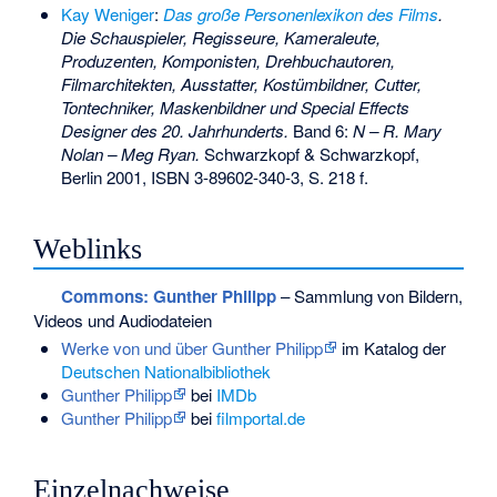
Kay Weniger
:
Das große Personenlexikon des Films
.
Die Schauspieler, Regisseure, Kameraleute,
Produzenten, Komponisten, Drehbuchautoren,
Filmarchitekten, Ausstatter, Kostümbildner, Cutter,
Tontechniker, Maskenbildner und Special Effects
Designer des 20. Jahrhunderts.
Band 6:
N – R. Mary
Nolan – Meg Ryan.
Schwarzkopf & Schwarzkopf,
Berlin 2001,
ISBN 3-89602-340-3
, S. 218 f.
Weblinks
Commons
: Gunther Philipp
– Sammlung von Bildern,
Videos und Audiodateien
Werke von und über Gunther Philipp
im Katalog der
Deutschen Nationalbibliothek
Gunther Philipp
bei
IMDb
Gunther Philipp
bei
filmportal.de
Einzelnachweise