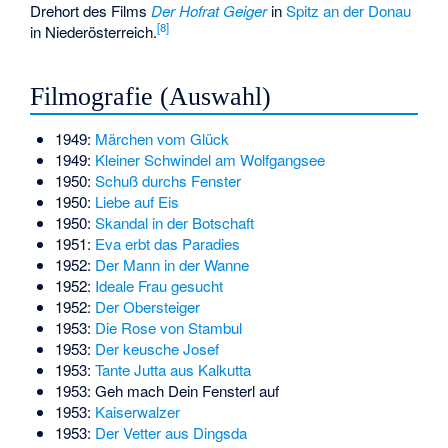
Drehort des Films
Der Hofrat Geiger
in
Spitz an der Donau
[
8
]
in Niederösterreich.
Filmografie (Auswahl)
1949:
Märchen vom Glück
1949:
Kleiner Schwindel am Wolfgangsee
1950:
Schuß durchs Fenster
1950:
Liebe auf Eis
1950:
Skandal in der Botschaft
1951:
Eva erbt das Paradies
1952:
Der Mann in der Wanne
1952:
Ideale Frau gesucht
1952:
Der Obersteiger
1953:
Die Rose von Stambul
1953:
Der keusche Josef
1953:
Tante Jutta aus Kalkutta
1953:
Geh mach Dein Fensterl auf
1953:
Kaiserwalzer
1953:
Der Vetter aus Dingsda