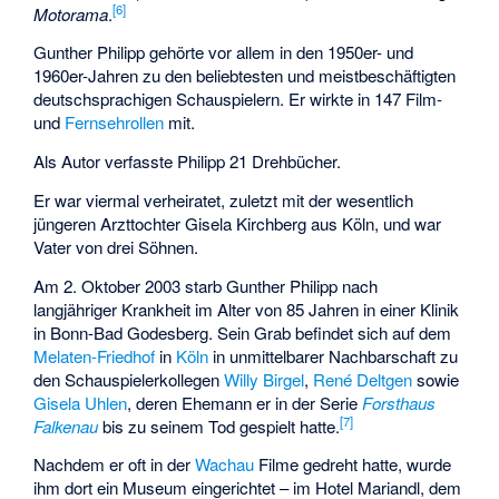
[
6
]
Motorama
.
Gunther Philipp gehörte vor allem in den 1950er- und
1960er-Jahren zu den beliebtesten und meistbeschäftigten
deutschsprachigen Schauspielern. Er wirkte in 147 Film-
und
Fernsehrollen
mit.
Als Autor verfasste Philipp 21 Drehbücher.
Er war viermal verheiratet, zuletzt mit der wesentlich
jüngeren Arzttochter Gisela Kirchberg aus Köln, und war
Vater von drei Söhnen.
Am 2. Oktober 2003 starb Gunther Philipp nach
langjähriger Krankheit im Alter von 85 Jahren in einer Klinik
in Bonn-Bad Godesberg. Sein Grab befindet sich auf dem
Melaten-Friedhof
in
Köln
in unmittelbarer Nachbarschaft zu
den Schauspielerkollegen
Willy Birgel
,
René Deltgen
sowie
Gisela Uhlen
, deren Ehemann er in der Serie
Forsthaus
[
7
]
Falkenau
bis zu seinem Tod gespielt hatte.
Nachdem er oft in der
Wachau
Filme gedreht hatte, wurde
ihm dort ein Museum eingerichtet – im Hotel Mariandl, dem