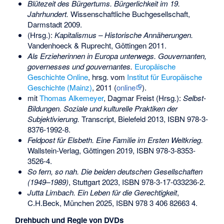
Blütezeit des Bürgertums. Bürgerlichkeit im 19.
Jahrhundert.
Wissenschaftliche Buchgesellschaft,
Darmstadt 2009.
(Hrsg.):
Kapitalismus – Historische Annäherungen.
Vandenhoeck & Ruprecht, Göttingen 2011.
Als Erzieherinnen in Europa unterwegs. Gouvernanten,
governesses und gouvernantes.
Europäische
Geschichte Online
, hrsg. vom
Institut für Europäische
Geschichte (Mainz)
, 2011 (
online
).
mit
Thomas Alkemeyer
, Dagmar Freist (Hrsg.):
Selbst-
Bildungen. Soziale und kulturelle Praktiken der
Subjektivierung.
Transcript, Bielefeld 2013,
ISBN 978-3-
8376-1992-8
.
Feldpost für Elsbeth. Eine Familie im Ersten Weltkrieg.
Wallstein-Verlag, Göttingen 2019,
ISBN 978-3-8353-
3526-4
.
So fern, so nah. Die beiden deutschen Gesellschaften
(1949–1989)
, Stuttgart 2023,
ISBN 978-3-17-033236-2
.
Jutta Limbach. Ein Leben für die Gerechtigkeit
,
C.H.Beck, München 2025,
ISBN 978 3 406 82663 4
.
Drehbuch und Regie von DVDs