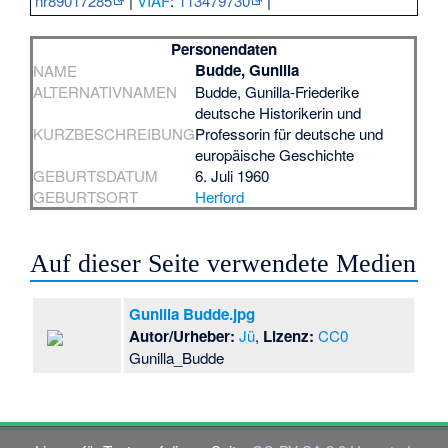
nr89017285
|
VIAF
:
113479730
|
Personendaten
Budde, Gunilla
NAME
ALTERNATIVNAMEN
Budde, Gunilla-Friederike
deutsche Historikerin und
KURZBESCHREIBUNG
Professorin für deutsche und
europäische Geschichte
GEBURTSDATUM
6. Juli 1960
GEBURTSORT
Herford
Auf dieser Seite verwendete Medien
Gunilla Budde.jpg
Autor/Urheber:
Jü
,
Lizenz:
CC0
Gunilla_Budde