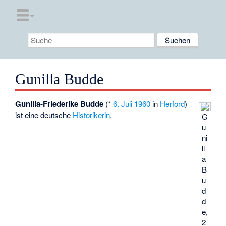
Gunilla Budde
Gunilla-Friederike Budde
(*
6. Juli
1960
in
Herford
)
ist eine deutsche
Historikerin
.
G
u
ni
ll
a
B
u
d
d
e,
2