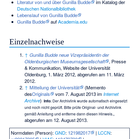
Literatur von und über Gunilla Budde
im Katalog der
Deutschen Nationalbibliothek
Lebenslauf von Gunilla Budde
Gunilla Budde
auf
Academia.edu
Einzelnachweise
↑
Gunilla Budde neue Vizepräsidentin der
Oldenburgischen Museumsgesellschaft
, Presse
& Kommunikation, Website der Universität
Oldenburg, 1. März 2012, abgerufen am 11. März
2012.
↑
Mitteilung der Universität
(
Memento
des
Originals
vom 7. August 2013 im
Internet
Archive
)
Info:
Der Archivlink wurde automatisch eingesetzt
und noch nicht geprüft. Bitte prüfe Original- und Archivlink
,
gemäß
Anleitung
und entferne dann diesen Hinweis.
abgerufen am 12. August 2013.
Normdaten (Person):
GND
:
121982017
|
LCCN
: