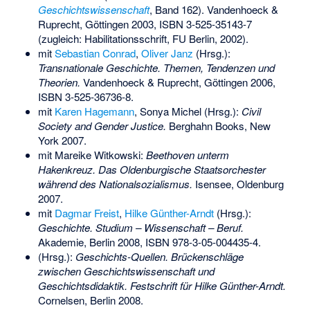
Geschichtswissenschaft
, Band 162). Vandenhoeck &
Ruprecht, Göttingen 2003,
ISBN 3-525-35143-7
(zugleich: Habilitationsschrift, FU Berlin, 2002).
mit
Sebastian Conrad
,
Oliver Janz
(Hrsg.):
Transnationale Geschichte. Themen, Tendenzen und
Theorien.
Vandenhoeck & Ruprecht, Göttingen 2006,
ISBN 3-525-36736-8
.
mit
Karen Hagemann
, Sonya Michel (Hrsg.):
Civil
Society and Gender Justice.
Berghahn Books, New
York 2007.
mit Mareike Witkowski:
Beethoven unterm
Hakenkreuz. Das Oldenburgische Staatsorchester
während des Nationalsozialismus.
Isensee, Oldenburg
2007.
mit
Dagmar Freist
,
Hilke Günther-Arndt
(Hrsg.):
Geschichte. Studium – Wissenschaft – Beruf.
Akademie, Berlin 2008,
ISBN 978-3-05-004435-4
.
(Hrsg.):
Geschichts-Quellen. Brückenschläge
zwischen Geschichtswissenschaft und
Geschichtsdidaktik. Festschrift für Hilke Günther-Arndt.
Cornelsen, Berlin 2008.