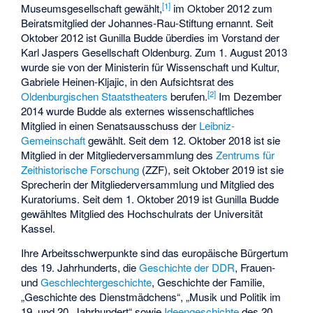
[
1
]
Museumsgesellschaft gewählt,
im Oktober 2012 zum
Beiratsmitglied der
Johannes-Rau-Stiftung
ernannt. Seit
Oktober 2012 ist Gunilla Budde überdies im Vorstand der
Karl Jaspers Gesellschaft Oldenburg
. Zum 1. August 2013
wurde sie von der Ministerin für Wissenschaft und Kultur,
Gabriele Heinen-Kljajic
, in den Aufsichtsrat des
[
2
]
Oldenburgischen Staatstheaters
berufen.
Im Dezember
2014 wurde Budde als externes wissenschaftliches
Mitglied in einen Senatsausschuss der
Leibniz-
Gemeinschaft
gewählt. Seit dem 12. Oktober 2018 ist sie
Mitglied in der Mitgliederversammlung des
Zentrums für
Zeithistorische Forschung
(ZZF), seit Oktober 2019 ist sie
Sprecherin der Mitgliederversammlung und Mitglied des
Kuratoriums. Seit dem 1. Oktober 2019 ist Gunilla Budde
gewähltes Mitglied des Hochschulrats der Universität
Kassel.
Ihre Arbeitsschwerpunkte sind das europäische Bürgertum
des 19. Jahrhunderts, die
Geschichte der DDR
, Frauen-
und
Geschlechtergeschichte
,
Geschichte der Familie
,
„Geschichte des Dienstmädchens“, „Musik und Politik im
19. und 20. Jahrhundert“ sowie
Ideengeschichte
des 20.