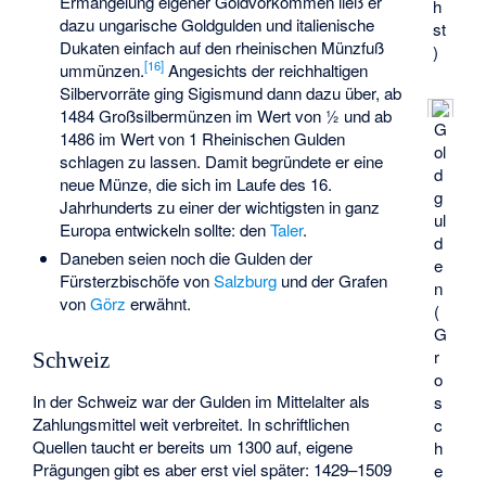
Ermangelung eigener Goldvorkommen ließ er
h
dazu ungarische Goldgulden und italienische
st
Dukaten einfach auf den rheinischen Münzfuß
)
[
16
]
ummünzen.
Angesichts der reichhaltigen
Silbervorräte ging Sigismund dann dazu über, ab
1484 Großsilbermünzen im Wert von ½ und ab
G
1486 im Wert von 1 Rheinischen Gulden
ol
schlagen zu lassen. Damit begründete er eine
d
neue Münze, die sich im Laufe des 16.
g
Jahrhunderts zu einer der wichtigsten in ganz
ul
Europa entwickeln sollte: den
Taler
.
d
Daneben seien noch die Gulden der
e
Fürsterzbischöfe von
Salzburg
und der Grafen
n
von
Görz
erwähnt.
(
G
r
Schweiz
o
In der Schweiz war der Gulden im Mittelalter als
s
Zahlungsmittel weit verbreitet. In schriftlichen
c
Quellen taucht er bereits um 1300 auf, eigene
h
Prägungen gibt es aber erst viel später: 1429–1509
e