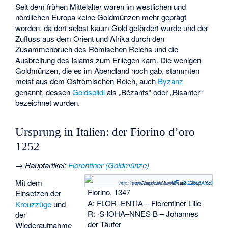
Seit dem frühen Mittelalter waren im westlichen und
nördlichen Europa keine Goldmünzen mehr geprägt
worden, da dort selbst kaum Gold gefördert wurde und der
Zufluss aus dem Orient und Afrika durch den
Zusammenbruch des Römischen Reichs und die
Ausbreitung des Islams zum Erliegen kam. Die wenigen
Goldmünzen, die es im Abendland noch gab, stammten
meist aus dem Oströmischen Reich, auch
Byzanz
genannt, dessen
Goldsolidi
als „Bézants“ oder „Bisanter“
bezeichnet wurden.
Ursprung in Italien: der Fiorino d’oro
1252
→
Hauptartikel
:
Florentiner (Goldmünze)
Mit dem
http://www.cngcoins.com
(c) Classical Numismatic Group, Inc.
,
CC BY-SA 3.0
Fiorino, 1347
Einsetzen der
A: FLOR–ENTIA – Florentiner Lilie
Kreuzzüge
und
R: ·S·IOHA–NNES·B – Johannes
der
der Täufer
Wiederaufnahme