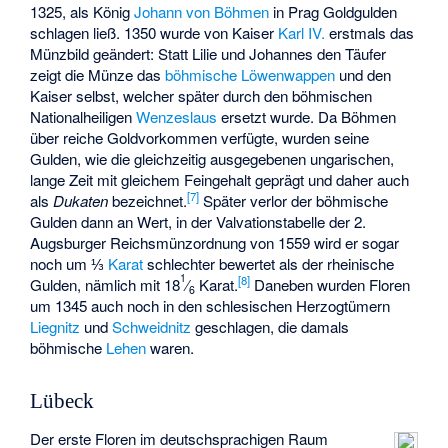
1325, als König
Johann von Böhmen
in Prag Goldgulden
schlagen ließ. 1350 wurde von Kaiser
Karl IV.
erstmals das
Münzbild geändert: Statt Lilie und Johannes den Täufer
zeigt die Münze das
böhmische Löwenwappen
und den
Kaiser selbst, welcher später durch den böhmischen
Nationalheiligen
Wenzeslaus
ersetzt wurde. Da Böhmen
über reiche Goldvorkommen verfügte, wurden seine
Gulden, wie die gleichzeitig ausgegebenen ungarischen,
lange Zeit mit gleichem Feingehalt geprägt und daher auch
[
7
]
als
Dukaten
bezeichnet.
Später verlor der böhmische
Gulden dann an Wert, in der Valvationstabelle der 2.
Augsburger Reichsmünzordnung von 1559 wird er sogar
noch um ⅓
Karat
schlechter bewertet als der rheinische
1
[
8
]
Gulden, nämlich mit 18
⁄
Karat.
Daneben wurden Floren
6
um 1345 auch noch in den schlesischen Herzogtümern
Liegnitz
und
Schweidnitz
geschlagen, die damals
böhmische
Lehen
waren.
Lübeck
Der erste Floren im deutschsprachigen Raum