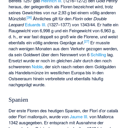
Bereits 1257 gab
Heinrich III.
(1216–1272) den
Gold Penny
heraus, der gelegentlich als Floren bezeichnet wird, trotz
seines Gewichtes von nur 2,93 g bei einem völlig anderen
[
26
]
Münzbild.
Ähnliches gilt für den
Florin
oder
Double
Leopard
Eduards III.
(1327–1377) von 1343/44. Er hatte ein
Raugewicht von 6,998 g und ein Feingewicht von 6,963 g,
d. h., er war fast doppelt so groß wie die Florene, und weist
[
27
]
ebenfalls ein völlig anderes Gepräge auf.
Er musste
nach wenigen Monaten aus dem Verkehr gezogen werden,
da sein Goldwert über dem Nennwert von 6
Schilling
lag.
Ersetzt wurde er noch im gleichen Jahr durch den noch
schwereren
Noble
, der sich rasch neben dem Goldgulden
als Handelsmünze im westlichen Europa bis in den
Ostseeraum hinein verbreitete und ebenfalls häufig
nachgeprägt wurde.
Spanien
Der erste Floren des heutigen Spanien, der
Florí d’or català
oder Florí mallorquín, wurde von
Jaume III.
von Mallorca
1342 ausgegeben. Er entsprach mit Ausnahme der