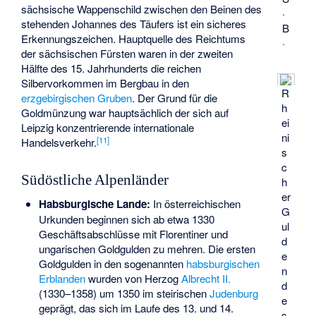
sächsische Wappenschild
zwischen den Beinen des
·
stehenden Johannes des Täufers ist ein sicheres
B
Erkennungszeichen. Hauptquelle des Reichtums
·
der sächsischen Fürsten waren in der zweiten
Hälfte des 15. Jahrhunderts die reichen
Silbervorkommen im Bergbau in den
R
erzgebirgischen Gruben
. Der Grund für die
h
Goldmünzung war hauptsächlich der sich auf
ei
Leipzig konzentrierende internationale
ni
[
11
]
Handelsverkehr.
s
c
Südöstliche Alpenländer
h
er
Habsburgische Lande:
In österreichischen
G
Urkunden beginnen sich ab etwa 1330
ul
Geschäftsabschlüsse mit Florentiner und
d
ungarischen Goldgulden zu mehren. Die ersten
e
Goldgulden in den sogenannten
habsburgischen
n
Erblanden
wurden von Herzog
Albrecht II.
d
(1330–1358) um 1350 im steirischen
Judenburg
e
geprägt, das sich im Laufe des 13. und 14.
s