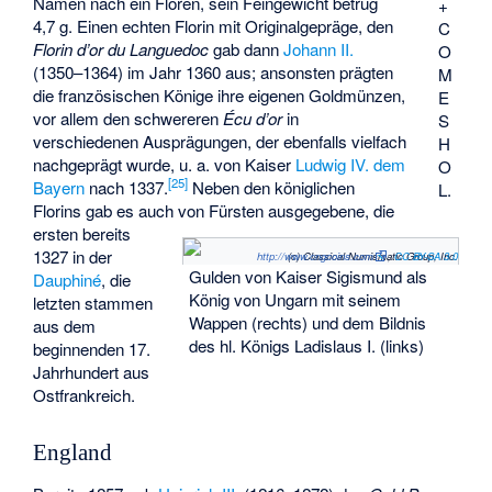
Namen nach ein Floren, sein Feingewicht betrug
+
4,7 g. Einen echten Florin mit Originalgepräge, den
C
Florin d’or du Languedoc
gab dann
Johann II.
O
(1350–1364) im Jahr 1360 aus; ansonsten prägten
M
die französischen Könige ihre eigenen Goldmünzen,
E
vor allem den schwereren
Écu d’or
in
S
verschiedenen Ausprägungen, der ebenfalls vielfach
H
nachgeprägt wurde, u. a. von Kaiser
Ludwig IV. dem
O
[
25
]
Bayern
nach 1337.
Neben den königlichen
L.
Florins gab es auch von Fürsten ausgegebene, die
ersten bereits
1327 in der
http://www.cngcoins.com
(c) Classical Numismatic Group, Inc.
,
CC BY-SA 3.0
Gulden von Kaiser Sigismund als
Dauphiné
, die
König von Ungarn mit seinem
letzten stammen
Wappen (rechts) und dem Bildnis
aus dem
des hl. Königs Ladislaus I. (links)
beginnenden 17.
Jahrhundert aus
Ostfrankreich.
England