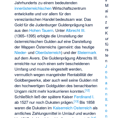
Jahrhunderts zu einem bedeutenden
M
innerösterreichischen
Wirtschaftszentrum
ai
entwickelte und vor allem für den
n
venezianischen Handel bedeutsam war. Das
z
Gold für die Judenburger Guldenprägung kam
er
aus den
Hohen Tauern
. Unter
Albrecht III.
K
(1365–1395) erfolgte die Umstellung der
ur
österreichischen Gulden auf eine Darstellung
fü
der Wappen Österreichs (gemeint: das heutige
rs
Nieder-
und
Oberösterreich
) und der
Steiermark
te
auf dem Avers. Die Guldenprägung Albrechts III.
n
erreichte nur noch einen sehr bescheidenen
J
Umfang und musste eingestellt werden,
o
vermutlich wegen mangelnder Rentabilität der
h
Goldbergwerke, aber auch weil seine Gulden mit
a
den hochwertigen Goldgulden des benachbarten
n
[
12
]
Ungarn nicht mehr konkurrieren konnten.
n
Schließlich ließ der spätere Kaiser
Ferdinand I.
II.
[
13
]
ab 1527 nur noch Dukaten prägen.
Bis 1858
v
waren die Dukaten im
Kaiserreich Osterreich
als
o
amtliches Zahlungsmittel in Umlauf und wurden
n
[
14
]