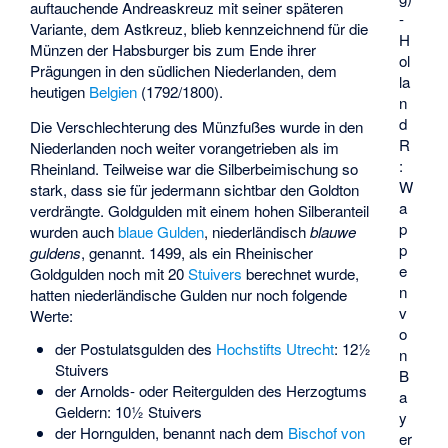
auftauchende Andreaskreuz mit seiner späteren
-
Variante, dem Astkreuz, blieb kennzeichnend für die
H
Münzen der Habsburger bis zum Ende ihrer
ol
Prägungen in den südlichen Niederlanden, dem
la
heutigen
Belgien
(1792/1800).
n
d
Die Verschlechterung des Münzfußes wurde in den
R
Niederlanden noch weiter vorangetrieben als im
:
Rheinland. Teilweise war die Silberbeimischung so
W
stark, dass sie für jedermann sichtbar den Goldton
a
verdrängte. Goldgulden mit einem hohen Silberanteil
p
wurden auch
blaue Gulden
, niederländisch
blauwe
p
guldens
, genannt. 1499, als ein Rheinischer
e
Goldgulden noch mit 20
Stuivers
berechnet wurde,
n
hatten niederländische Gulden nur noch folgende
v
Werte:
o
der Postulatsgulden des
Hochstifts Utrecht
: 12½
n
Stuivers
B
der Arnolds- oder Reitergulden des Herzogtums
a
Geldern: 10½ Stuivers
y
der Horngulden, benannt nach dem
Bischof von
er