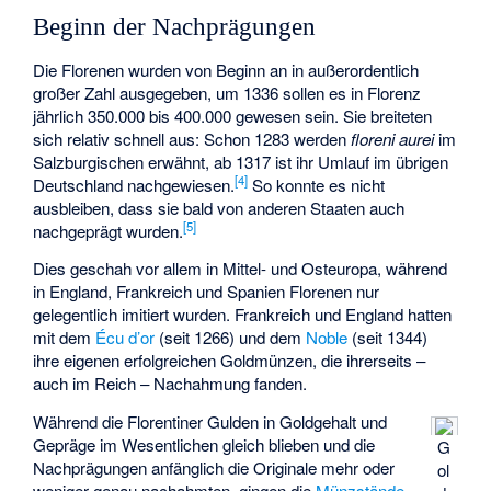
Beginn der Nachprägungen
Die Florenen wurden von Beginn an in außerordentlich
großer Zahl ausgegeben, um 1336 sollen es in Florenz
jährlich 350.000 bis 400.000 gewesen sein. Sie breiteten
sich relativ schnell aus: Schon 1283 werden
floreni aurei
im
Salzburgischen erwähnt, ab 1317 ist ihr Umlauf im übrigen
[
4
]
Deutschland nachgewiesen.
So konnte es nicht
ausbleiben, dass sie bald von anderen Staaten auch
[
5
]
nachgeprägt wurden.
Dies geschah vor allem in Mittel- und Osteuropa, während
in England, Frankreich und Spanien Florenen nur
gelegentlich imitiert wurden. Frankreich und England hatten
mit dem
Écu d’or
(seit 1266) und dem
Noble
(seit 1344)
ihre eigenen erfolgreichen Goldmünzen, die ihrerseits –
auch im Reich – Nachahmung fanden.
Während die Florentiner Gulden in Goldgehalt und
Gepräge im Wesentlichen gleich blieben und die
G
Nachprägungen anfänglich die Originale mehr oder
ol
weniger genau nachahmten, gingen die
Münzstände