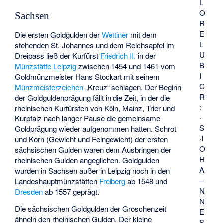
L
O
Sachsen
R
E
Die ersten Goldgulden der
Wettiner
mit dem
L
stehenden St. Johannes und dem Reichsapfel im
U
Dreipass ließ der Kurfürst
Friedrich II.
in der
B
Münzstätte Leipzig
zwischen 1454 und 1461 vom
I
Goldmünzmeister Hans Stockart mit seinem
C
Münzmeisterzeichen
„Kreuz“ schlagen. Der Beginn
R
der
Goldguldenprägung
fällt in die Zeit, in der die
:
rheinischen Kurfürsten von Köln, Mainz, Trier und
·
Kurpfalz nach langer Pause die gemeinsame
S
Goldprägung wieder aufgenommen hatten. Schrot
·I
und Korn (Gewicht und Feingewicht) der ersten
O
sächsischen Gulden waren dem Ausbringen der
H
rheinischen Gulden angeglichen. Goldgulden
A
wurden in Sachsen außer in Leipzig noch in den
–
Landeshauptmünzstätten
Freiberg
ab 1548 und
N
Dresden
ab 1557 geprägt.
N
Die sächsischen Goldgulden der Groschenzeit
E
ähneln den rheinischen Gulden. Der kleine
S