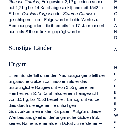
E
Gouden Carolus;
Feingewicht 2,12 g, jedoch schnell
H
auf 1,71 g bei 14 Karat abgesenkt) und seit 1543 in
O
Silber (
Carolus d'argent
oder
Zilveren Carolus
)
L
geschlagen. In der Folge wurden beide Werte zu
A
Rechnungsgulden, die ihrerseits im 17. Jahrhundert
N
auch als Silbermünzen geprägt wurden.
D
–
Sonstige Länder
A
:
·
Ungarn
H
er
Einen Sonderfall unter den Nachprägungen stellt der
z
ungarische Gulden dar, insofern als er das
o
ursprüngliche Raugewicht von 3,55 g bei einer
g
Reinheit von 23¾ Karat, also einem Feingewicht
m
von 3,51 g, bis 1553 beibehielt. Ermöglicht wurde
it
dies durch die eigenen, reichhaltigen
2
Goldvorkommen in den Karpaten. Aufgrund dieser
W
Wertbeständigkeit ist der ungarische Gulden trotz
a
seines Namens eher als ein Dukat zu verstehen –
p