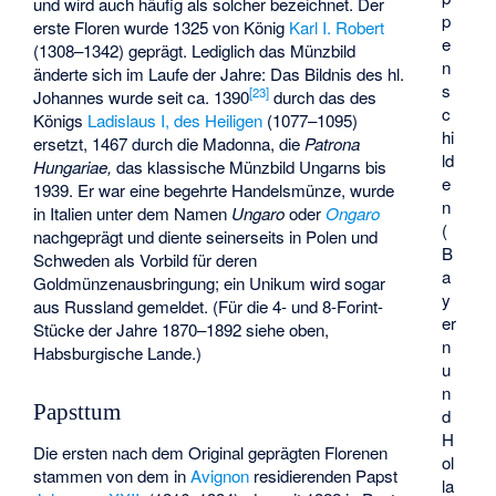
und wird auch häufig als solcher bezeichnet. Der
p
erste Floren wurde 1325 von König
Karl I. Robert
e
(1308–1342) geprägt. Lediglich das Münzbild
n
änderte sich im Laufe der Jahre: Das Bildnis des hl.
s
[
23
]
Johannes wurde seit ca. 1390
durch das des
c
Königs
Ladislaus I, des Heiligen
(1077–1095)
hi
ersetzt, 1467 durch die Madonna, die
Patrona
ld
Hungariae,
das klassische Münzbild Ungarns bis
e
1939. Er war eine begehrte Handelsmünze, wurde
n
in Italien unter dem Namen
Ungaro
oder
Ongaro
(
nachgeprägt und diente seinerseits in Polen und
B
Schweden als Vorbild für deren
a
Goldmünzenausbringung; ein Unikum wird sogar
y
aus Russland gemeldet. (Für die 4- und 8-Forint-
er
Stücke der Jahre 1870–1892 siehe oben,
n
Habsburgische Lande.)
u
n
Papsttum
d
H
Die ersten nach dem Original geprägten Florenen
ol
stammen von dem in
Avignon
residierenden Papst
la