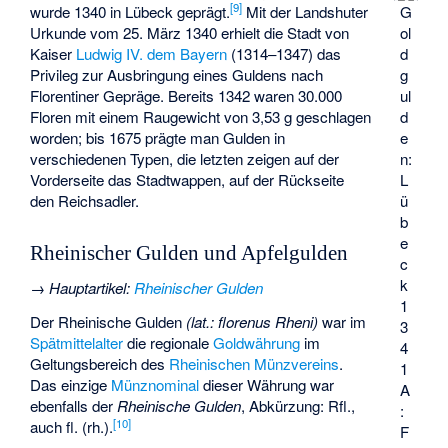
[
9
]
wurde 1340 in Lübeck geprägt.
Mit der Landshuter
G
Urkunde vom 25. März 1340 erhielt die Stadt von
ol
Kaiser
Ludwig IV. dem Bayern
(1314–1347) das
d
Privileg zur Ausbringung eines Guldens nach
g
Florentiner Gepräge. Bereits 1342 waren 30.000
ul
Floren mit einem Raugewicht von 3,53 g geschlagen
d
worden; bis 1675 prägte man Gulden in
e
verschiedenen Typen, die letzten zeigen auf der
n:
Vorderseite das Stadtwappen, auf der Rückseite
L
den Reichsadler.
ü
b
e
Rheinischer Gulden und Apfelgulden
c
k
→
Hauptartikel
:
Rheinischer Gulden
1
Der Rheinische Gulden
(lat.: florenus Rheni)
war im
3
Spätmittelalter
die regionale
Goldwährung
im
4
Geltungsbereich des
Rheinischen Münzvereins
.
1
Das einzige
Münznominal
dieser Währung war
A
ebenfalls der
Rheinische Gulden
, Abkürzung: Rfl.,
:
[
10
]
auch fl. (rh.).
F