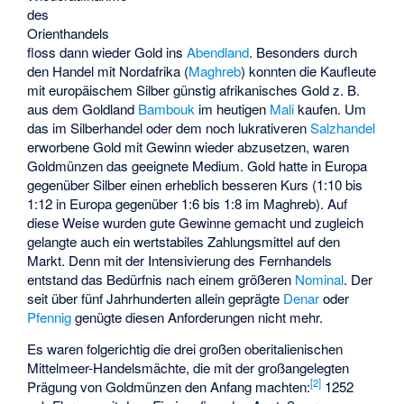
des
Orienthandels
floss dann wieder Gold ins
Abendland
. Besonders durch
den Handel mit Nordafrika (
Maghreb
) konnten die Kaufleute
mit europäischem Silber günstig afrikanisches Gold z. B.
aus dem Goldland
Bambouk
im heutigen
Mali
kaufen. Um
das im Silberhandel oder dem noch lukrativeren
Salzhandel
erworbene Gold mit Gewinn wieder abzusetzen, waren
Goldmünzen das geeignete Medium. Gold hatte in Europa
gegenüber Silber einen erheblich besseren Kurs (1:10 bis
1:12 in Europa gegenüber 1:6 bis 1:8 im Maghreb). Auf
diese Weise wurden gute Gewinne gemacht und zugleich
gelangte auch ein wertstabiles Zahlungsmittel auf den
Markt. Denn mit der Intensivierung des Fernhandels
entstand das Bedürfnis nach einem größeren
Nominal
. Der
seit über fünf Jahrhunderten allein geprägte
Denar
oder
Pfennig
genügte diesen Anforderungen nicht mehr.
Es waren folgerichtig die drei großen oberitalienischen
Mittelmeer-Handelsmächte, die mit der großangelegten
[
2
]
Prägung von Goldmünzen den Anfang machten:
1252