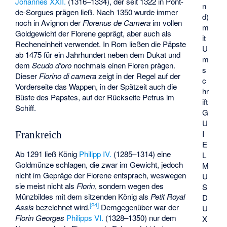
Johannes XXII.
(1316–1334), der seit 1322 in Pont-
n
de-Sorgues prägen ließ. Nach 1350 wurde immer
d)
noch in Avignon der
Florenus de Camera
im vollen
m
Goldgewicht der Florene geprägt, aber auch als
it
Recheneinheit verwendet. In Rom ließen die Päpste
U
ab 1475 für ein Jahrhundert neben dem Dukat und
m
dem
Scudo d’oro
nochmals einen Floren prägen.
s
Dieser
Fiorino di camera
zeigt in der Regel auf der
c
Vorderseite das Wappen, in der Spätzeit auch die
hr
Büste des Papstes, auf der Rückseite Petrus im
ift
Schiff.
G
U
I
Frankreich
E
Ab 1291 ließ König
Philipp IV.
(1285–1314) eine
L
Goldmünze schlagen, die zwar im Gewicht, jedoch
M
nicht im Gepräge der Florene entsprach, weswegen
U
sie meist nicht als
Florin
, sondern wegen des
S
Münzbildes mit dem sitzenden König als
Petit Royal
D
[
24
]
Assis
bezeichnet wird.
Demgegenüber war der
U
Florin Georges
Philipps VI.
(1328–1350) nur dem
X