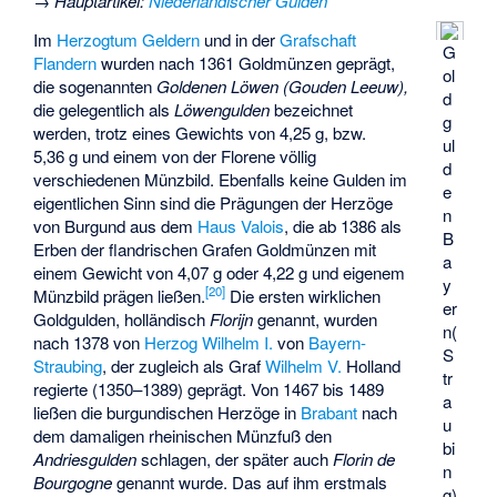
→
Hauptartikel
:
Niederländischer Gulden
Im
Herzogtum Geldern
und in der
Grafschaft
G
Flandern
wurden nach 1361 Goldmünzen geprägt,
ol
die sogenannten
Goldenen Löwen
(Gouden Leeuw),
d
die gelegentlich als
Löwengulden
bezeichnet
g
werden, trotz eines Gewichts von 4,25 g, bzw.
ul
5,36 g und einem von der Florene völlig
d
verschiedenen Münzbild. Ebenfalls keine Gulden im
e
eigentlichen Sinn sind die Prägungen der Herzöge
n
von Burgund aus dem
Haus Valois
, die ab 1386 als
B
Erben der flandrischen Grafen Goldmünzen mit
a
einem Gewicht von 4,07 g oder 4,22 g und eigenem
y
[
20
]
Münzbild prägen ließen.
Die ersten wirklichen
er
Goldgulden, holländisch
Florijn
genannt, wurden
n(
nach 1378 von
Herzog Wilhelm I.
von
Bayern-
S
Straubing
, der zugleich als Graf
Wilhelm V.
Holland
tr
regierte (1350–1389) geprägt. Von 1467 bis 1489
a
ließen die burgundischen Herzöge in
Brabant
nach
u
dem damaligen rheinischen Münzfuß den
bi
Andriesgulden
schlagen, der später auch
Florin de
n
Bourgogne
genannt wurde. Das auf ihm erstmals
g)