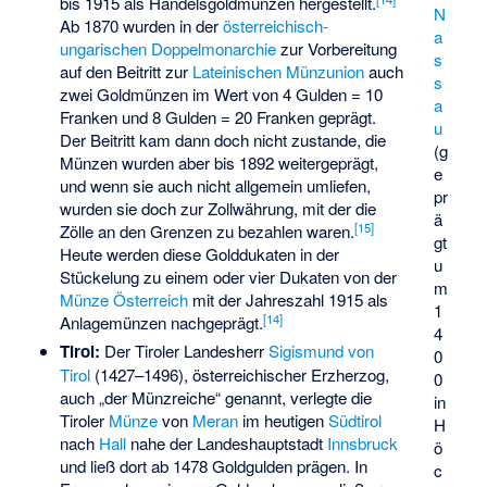
bis 1915 als Handelsgoldmünzen hergestellt.
N
Ab 1870 wurden in der
österreichisch-
a
ungarischen Doppelmonarchie
zur Vorbereitung
s
auf den Beitritt zur
Lateinischen Münzunion
auch
s
zwei Goldmünzen im Wert von 4 Gulden = 10
a
Franken und 8 Gulden = 20 Franken geprägt.
u
Der Beitritt kam dann doch nicht zustande, die
(g
Münzen wurden aber bis 1892 weitergeprägt,
e
und wenn sie auch nicht allgemein umliefen,
pr
wurden sie doch zur Zollwährung, mit der die
ä
[
15
]
Zölle an den Grenzen zu bezahlen waren.
gt
Heute werden diese Golddukaten in der
u
Stückelung zu einem oder vier Dukaten von der
m
Münze Österreich
mit der Jahreszahl 1915 als
1
[
14
]
Anlagemünzen nachgeprägt.
4
Tirol:
Der Tiroler Landesherr
Sigismund von
0
Tirol
(1427–1496), österreichischer Erzherzog,
0
auch „der Münzreiche“ genannt, verlegte die
in
Tiroler
Münze
von
Meran
im heutigen
Südtirol
H
nach
Hall
nahe der Landeshauptstadt
Innsbruck
ö
und ließ dort ab 1478 Goldgulden prägen. In
c