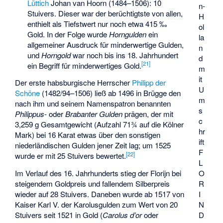
Lüttich
Johan van Hoorn (1484–1506): 10
n-
Stuivers. Dieser war der berüchtigtste von allen,
H
enthielt als Tiefstwert nur noch etwa 415 ‰
ol
Gold. In der Folge wurde
Horngulden
ein
la
allgemeiner Ausdruck für minderwertige Gulden,
n
und
Horngold
war noch bis ins 18. Jahrhundert
d
[
21
]
ein Begriff für minderwertiges Gold.
m
it
Der erste habsburgische Herrscher
Philipp der
U
Schöne
(1482/94–1506) ließ ab 1496 in Brügge den
m
nach ihm und seinem Namenspatron benannten
s
Philippus
- oder
Brabanter Gulden
prägen, der mit
c
3,259 g Gesamtgewicht (Aufzahl 71¾ auf die Kölner
hr
Mark) bei 16 Karat etwas über den sonstigen
ift
niederländischen Gulden jener Zeit lag; um 1525
F
[
22
]
wurde er mit 25 Stuivers bewertet.
L
O
Im Verlauf des 16. Jahrhunderts stieg der Florijn bei
R
steigendem Goldpreis und fallendem Silberpreis
I
wieder auf 28 Stuivers. Daneben wurde ab 1517 von
N
Kaiser Karl V. der Karolusgulden zum Wert von 20
D
Stuivers seit 1521 in Gold (
Carolus d’or
oder