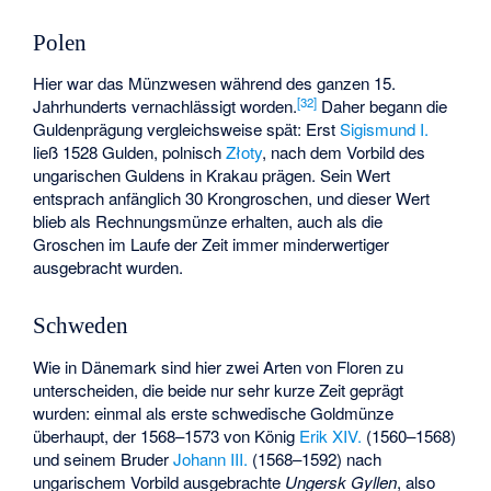
Polen
Hier war das Münzwesen während des ganzen 15.
[
32
]
Jahrhunderts vernachlässigt worden.
Daher begann die
Guldenprägung vergleichsweise spät: Erst
Sigismund I.
ließ 1528 Gulden, polnisch
Złoty
, nach dem Vorbild des
ungarischen Guldens in Krakau prägen. Sein Wert
entsprach anfänglich 30 Krongroschen, und dieser Wert
blieb als Rechnungsmünze erhalten, auch als die
Groschen im Laufe der Zeit immer minderwertiger
ausgebracht wurden.
Schweden
Wie in Dänemark sind hier zwei Arten von Floren zu
unterscheiden, die beide nur sehr kurze Zeit geprägt
wurden: einmal als erste schwedische Goldmünze
überhaupt, der 1568–1573 von König
Erik XIV.
(1560–1568)
und seinem Bruder
Johann III.
(1568–1592) nach
ungarischem Vorbild ausgebrachte
Ungersk Gyllen
, also