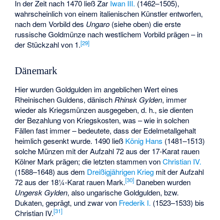
In der Zeit nach 1470 ließ Zar
Iwan III.
(1462–1505),
wahrscheinlich von einem italienischen Künstler entworfen,
nach dem Vorbild des
Ungaro
(siehe oben) die erste
russische Goldmünze nach westlichem Vorbild prägen – in
[
29
]
der Stückzahl von 1.
Dänemark
Hier wurden Goldgulden im angeblichen Wert eines
Rheinischen Guldens, dänisch
Rhinsk Gylden
, immer
wieder als Kriegsmünzen ausgegeben, d. h., sie dienten
der Bezahlung von Kriegskosten, was – wie in solchen
Fällen fast immer – bedeutete, dass der Edelmetallgehalt
heimlich gesenkt wurde. 1490 ließ
König Hans
(1481–1513)
solche Münzen mit der Aufzahl 72 aus der 17-Karat rauen
Kölner Mark prägen; die letzten stammen von
Christian IV.
(1588–1648) aus dem
Dreißigjährigen Krieg
mit der Aufzahl
[
30
]
72 aus der 18¼-Karat rauen Mark.
Daneben wurden
Ungersk Gylden
, also ungarische Goldgulden, bzw.
Dukaten, geprägt, und zwar von
Frederik I.
(1523–1533) bis
[
31
]
Christian IV.