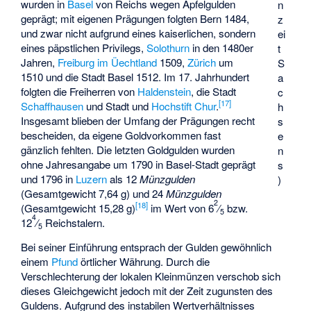
wurden in
Basel
von Reichs wegen
Apfelgulden
n
geprägt; mit eigenen Prägungen folgten Bern 1484,
z
und zwar nicht aufgrund eines kaiserlichen, sondern
ei
eines päpstlichen Privilegs,
Solothurn
in den 1480er
t
Jahren,
Freiburg im Üechtland
1509,
Zürich
um
S
1510 und die Stadt Basel 1512. Im 17. Jahrhundert
a
folgten die Freiherren von
Haldenstein
, die Stadt
c
[
17
]
Schaffhausen
und Stadt und
Hochstift Chur
.
h
Insgesamt blieben der Umfang der Prägungen recht
s
bescheiden, da eigene Goldvorkommen fast
e
gänzlich fehlten. Die letzten Goldgulden wurden
n
ohne Jahresangabe um 1790 in Basel-Stadt geprägt
s
und 1796 in
Luzern
als 12
Münzgulden
)
(Gesamtgewicht 7,64 g) und 24
Münzgulden
2
[
18
]
(Gesamtgewicht 15,28 g)
im Wert von 6
⁄
bzw.
5
4
12
⁄
Reichstalern.
5
Bei seiner Einführung entsprach der Gulden gewöhnlich
einem
Pfund
örtlicher Währung. Durch die
Verschlechterung der lokalen Kleinmünzen verschob sich
dieses Gleichgewicht jedoch mit der Zeit zugunsten des
Guldens. Aufgrund des instabilen Wertverhältnisses