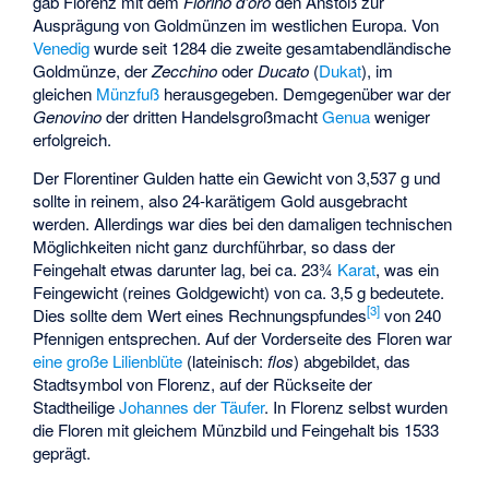
gab Florenz mit dem
Fiorino d’oro
den Anstoß zur
Ausprägung von Goldmünzen im westlichen Europa. Von
Venedig
wurde seit 1284 die zweite gesamtabendländische
Goldmünze, der
Zecchino
oder
Ducato
(
Dukat
), im
gleichen
Münzfuß
herausgegeben. Demgegenüber war der
Genovino
der dritten Handelsgroßmacht
Genua
weniger
erfolgreich.
Der Florentiner Gulden hatte ein Gewicht von 3,537 g und
sollte in reinem, also 24-karätigem Gold ausgebracht
werden. Allerdings war dies bei den damaligen technischen
Möglichkeiten nicht ganz durchführbar, so dass der
Feingehalt etwas darunter lag, bei ca. 23¾
Karat
, was ein
Feingewicht (reines Goldgewicht) von ca. 3,5 g bedeutete.
[
3
]
Dies sollte dem Wert eines Rechnungspfundes
von 240
Pfennigen entsprechen. Auf der Vorderseite des Floren war
eine große Lilienblüte
(lateinisch:
flos
) abgebildet, das
Stadtsymbol von Florenz, auf der Rückseite der
Stadtheilige
Johannes der Täufer
. In Florenz selbst wurden
die Floren mit gleichem Münzbild und Feingehalt bis 1533
geprägt.