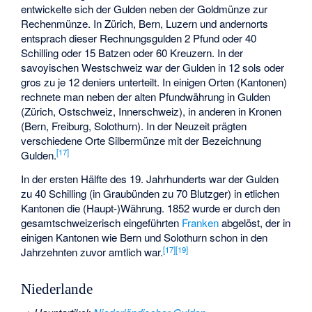
entwickelte sich der Gulden neben der Goldmünze zur
Rechenmünze. In Zürich, Bern, Luzern und andernorts
entsprach dieser Rechnungsgulden 2 Pfund oder 40
Schilling oder 15 Batzen oder 60 Kreuzern. In der
savoyischen Westschweiz war der Gulden in 12 sols oder
gros zu je 12 deniers unterteilt. In einigen Orten (Kantonen)
rechnete man neben der alten Pfundwährung in Gulden
(Zürich, Ostschweiz, Innerschweiz), in anderen in Kronen
(Bern, Freiburg, Solothurn). In der Neuzeit prägten
verschiedene Orte Silbermünze mit der Bezeichnung
[
17
]
Gulden.
In der ersten Hälfte des 19. Jahrhunderts war der Gulden
zu 40 Schilling (in Graubünden zu 70
Blutzger
) in etlichen
Kantonen die (Haupt-)Währung. 1852 wurde er durch den
gesamtschweizerisch eingeführten
Franken
abgelöst, der in
einigen Kantonen wie Bern und Solothurn schon in den
[
17
]
[
19
]
Jahrzehnten zuvor amtlich war.
Niederlande