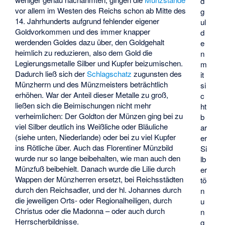
d
vor allem im Westen des Reichs schon ab Mitte des
g
14. Jahrhunderts aufgrund fehlender eigener
ul
Goldvorkommen und des immer knapper
d
werdenden Goldes dazu über, den Goldgehalt
e
heimlich zu reduzieren, also dem Gold die
n
Legierungsmetalle Silber und Kupfer beizumischen.
m
Dadurch ließ sich der
Schlagschatz
zugunsten des
it
Münzherrn und des Münzmeisters beträchtlich
si
erhöhen. War der Anteil dieser Metalle zu groß,
c
ließen sich die Beimischungen nicht mehr
ht
verheimlichen: Der Goldton der Münzen ging bei zu
b
viel Silber deutlich ins Weißliche oder Bläuliche
ar
(siehe unten, Niederlande) oder bei zu viel Kupfer
er
ins Rötliche über. Auch das Florentiner Münzbild
Si
wurde nur so lange beibehalten, wie man auch den
lb
Münzfuß beibehielt. Danach wurde die Lilie durch
er
Wappen der Münzherren ersetzt, bei Reichsstädten
tö
durch den Reichsadler, und der hl. Johannes durch
n
die jeweiligen Orts- oder Regionalheiligen, durch
u
Christus oder die Madonna – oder auch durch
n
Herrscherbildnisse.
g