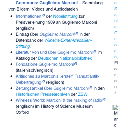
a
Commons
: Guglielmo Marconi
– Sammlung
S
von Bildern, Videos und Audiodateien
a
Informationen
der
Nobelstiftung
zur
nt
Preisverleihung 1909 an Guglielmo Marconi
a
(englisch)
C
Eintrag über
Guglielmo Marconi
in der
r
Datenbank der
Wilhelm-Exner-Medaillen-
o
Stiftung
.
c
Literatur von und über Guglielmo Marconi
im
e
,
Katalog der
Deutschen Nationalbibliothek
Fl
Fondazione Guglielmo Marconi
o
(italienisch/englisch)
r
Kritisches zu Marconis „erster“ Transatlantik-
e
Uebertragung
(englisch)
n
Zeitungsartikel über Guglielmo Marconi
in den
z
Historischen Pressearchiven
der
ZBW
Wireless World: Marconi & the making of radio
(englisch) im History of Science Museum
Oxford
M
ar
c