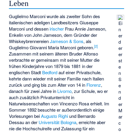
Leben
Guglielmo Marconi wurde als zweiter Sohn des
italienischen adeligen Landbesitzers Giuseppe
Ei
Marconi und dessen
irischer
Frau Annie Jameson,
n
Enkelin von John Jameson, dem Gründer der
er
Whiskeybrennereien
Jameson & Sons
, als
d
[
2
]
Guglielmo Giovanni Maria Marconi geboren.
er
Zusammen mit seinem älteren Bruder Alfonso
er
verbrachte er gemeinsam mit seiner Mutter die
st
frühen Kinderjahre von 1879 bis 1881 in der
e
englischen Stadt
Bedford
auf einer Privatschule,
n
kehrte dann wieder mit seiner Familie nach Italien
S
zurück und ging bis zum Alter von 14 in
Florenz
,
e
danach für zwei Jahre in
Livorno
, zur Schule, wo er
n
auch zusätzlich Privatunterricht in
d
Naturwissenschaften von
Vincenzo Rosa
erhielt. Im
er
Sommer 1892 besuchte er außerordentlich einige
M
Vorlesungen bei
Augusto Righi
und
Bernardo
ar
Dessau
an der
Universität Bologna
, erreichte aber
c
nie die Hochschulreife und Zulassung für ein
o