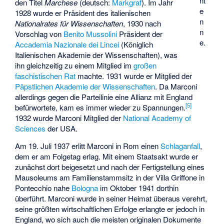
nt
den Titel
Marchese
(deutsch:
Markgraf
). Im Jahr
e
1928 wurde er Präsident des italienischen
n
Nationalrates für Wissenschaften
, 1930 nach
n
Vorschlag von
Benito Mussolini
Präsident der
e.
Accademia Nazionale dei Lincei
(Königlich
Italienischen Akademie der Wissenschaften), was
ihn gleichzeitig zu einem Mitglied im
großen
faschistischen Rat
machte. 1931 wurde er Mitglied der
Päpstlichen Akademie der Wissenschaften
. Da Marconi
allerdings gegen die Parteilinie eine Allianz mit England
[
5
]
befürwortete, kam es immer wieder zu Spannungen.
1932 wurde Marconi Mitglied der
National Academy of
Sciences
der USA.
Am 19. Juli 1937 erlitt Marconi in Rom einen
Schlaganfall
,
dem er am Folgetag erlag. Mit einem Staatsakt wurde er
zunächst dort beigesetzt und nach der Fertigstellung eines
Mausoleums am Familienstammsitz in der
Villa Griffone
in
Pontecchio nahe
Bologna
im Oktober 1941 dorthin
überführt. Marconi wurde in seiner Heimat überaus verehrt,
seine größten wirtschaftlichen Erfolge erlangte er jedoch in
England, wo sich auch die meisten originalen Dokumente