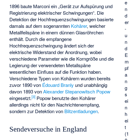
e
1896 baute Marconi ein „Gerät zur Aufspürung und
n
Registrierung elektrischer Schwingungen“. Die
d
Detektion der Hochfrequenzschwingungen basierte
er
damals auf dem sogenannten
Kohärer
, welcher
-
Metallfeilspäne in einem dünnen Glasröhrchen
u
enthält. Durch die empfangene
n
Hochfrequenzschwingung ändert sich der
d
elektrische Widerstand der Anordnung, wobei
E
verschiedene Parameter wie die Korngröße und die
m
Legierung der verwendeten Metallspäne
pf
wesentlichen Einfluss auf die Funktion haben.
a
Verschiedene Typen von Kohärern wurden bereits
n
zuvor 1890 von
Édouard Branly
und unabhängig
g
davon 1893 von
Alexander Stepanowitsch Popow
s
[
3
]
eingesetzt.
Popow benutzte den Kohärer
ei
allerdings nicht für den Nachrichtenempfang,
n
sondern zur Detektion von
Blitzentladungen
.
h
ei
t
Sendeversuche in England
(1