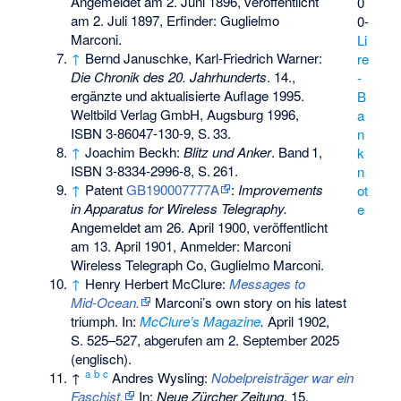
Angemeldet am
2. Juni 1896
, veröffentlicht
0
am
2. Juli 1897
, Erfinder: Guglielmo
0-
Marconi.
Li
↑
Bernd Januschke, Karl-Friedrich Warner:
re
Die Chronik des 20. Jahrhunderts
. 14.,
-
ergänzte und aktualisierte Auflage 1995.
B
Weltbild Verlag GmbH, Augsburg 1996,
a
ISBN 3-86047-130-9
,
S.
33
.
n
↑
Joachim Beckh:
Blitz und Anker
.
Band
1
,
k
ISBN 3-8334-2996-8
,
S.
261
.
n
↑
Patent
GB190007777A
:
Improvements
ot
in Apparatus for Wireless Telegraphy.
e
Angemeldet am
26. April 1900
, veröffentlicht
am
13. April 1901
, Anmelder: Marconi
Wireless Telegraph Co, Guglielmo Marconi.
↑
Henry Herbert McClure:
Messages to
Mid‑Ocean.
Marconi’s own story on his latest
triumph. In:
McClure’s Magazine
.
April 1902,
S. 525–527
,
abgerufen am 2. September 2025
(englisch).
a
b
c
↑
Andres Wysling:
Nobelpreisträger war ein
Faschist.
In:
Neue Zürcher Zeitung
, 15.