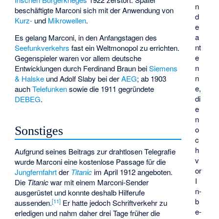
n
beschäftigte Marconi sich mit der Anwendung von
d
Kurz-
und
Mikrowellen
.
e
a
Es gelang Marconi, in den Anfangstagen des
nt
Seefunkverkehrs
fast ein Weltmonopol zu errichten.
e
Gegenspieler waren vor allem deutsche
n
Entwicklungen durch Ferdinand Braun bei
Siemens
n
& Halske
und Adolf Slaby bei der
AEG
; ab 1903
e,
auch
Telefunken
sowie die 1911 gegründete
di
DEBEG
.
e
n
Sonstiges
o
c
h
Aufgrund seines Beitrags zur drahtlosen Telegrafie
v
wurde Marconi eine kostenlose Passage für die
or
Jungfernfahrt
der
Titanic
im April 1912 angeboten.
I
Die
Titanic
war mit einem Marconi-Sender
n­
ausgerüstet und konnte deshalb Hilferufe
b
[
11
]
aussenden.
Er hatte jedoch Schriftverkehr zu
e­
erledigen und nahm daher drei Tage früher die