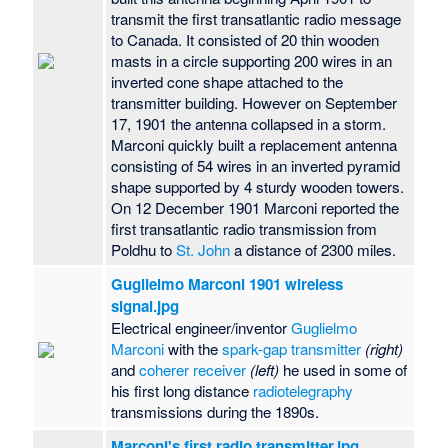
transmit the first transatlantic radio message
to Canada. It consisted of 20 thin wooden
masts in a circle supporting 200 wires in an
inverted cone shape attached to the
transmitter building. However on September
17, 1901 the antenna collapsed in a storm.
Marconi quickly built a replacement antenna
consisting of 54 wires in an inverted pyramid
shape supported by 4 sturdy wooden towers.
On 12 December 1901 Marconi reported the
first transatlantic radio transmission from
Poldhu to
St. John
a distance of 2300 miles.
Guglielmo Marconi 1901 wireless
signal.jpg
Electrical engineer/inventor
Guglielmo
Marconi
with the
spark-gap transmitter
(right)
and
coherer
receiver
(left)
he used in some of
his first long distance
radiotelegraphy
transmissions during the 1890s.
Marconi's first radio transmitter.jpg