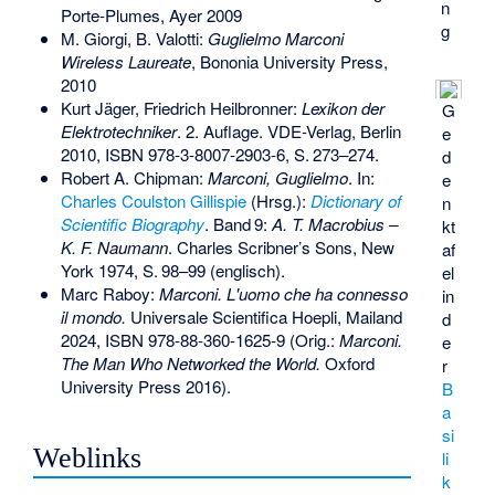
n
Porte-Plumes, Ayer 2009
g
M. Giorgi, B. Valotti:
Guglielmo Marconi
Wireless Laureate
, Bononia University Press,
2010
Kurt Jäger, Friedrich Heilbronner:
Lexikon der
G
Elektrotechniker
. 2. Auflage. VDE-Verlag, Berlin
e
2010,
ISBN 978-3-8007-2903-6
,
S.
273–274
.
d
Robert A. Chipman:
Marconi, Guglielmo
. In:
e
Charles Coulston Gillispie
(Hrsg.):
Dictionary of
n
Scientific Biography
.
Band
9
:
A. T. Macrobius –
kt
K. F. Naumann
. Charles Scribner’s Sons, New
af
York 1974,
S.
98–99
(englisch).
el
Marc Raboy:
Marconi. L'uomo che ha connesso
in
il mondo.
Universale Scientifica Hoepli, Mailand
d
2024,
ISBN 978-88-360-1625-9
(Orig.:
Marconi.
e
The Man Who Networked the World.
Oxford
r
University Press 2016).
B
a
si
Weblinks
li
k