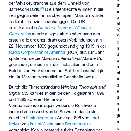
der Whiskeybranche aus dem Umfeld von
(r
[
3
]
Jameson-Davis.
Die Patentrechte wurden in die
e
neu gegründete Firma übertragen, Marconi wurde
c
dadurch finanziell unabhängiger. Die US-
ht
amerikanische
American Marconi Wireless
s)
Corporation
wurde einige Jahre später nach den
S
ersten erfolgreichen drahtlosen Verbindungen am
e
22. November 1899 gegründet und ging 1919 in der
n
Radio Corporation of America
(RCA) auf. Ein Jahr
d
später wurde die
Marconi International Marine Co.
e
gegründet, die sich mit der Installation und dem
a
Betrieb von Funksendern auf Schiffen beschäftigte,
nl
ein für Marconi wesentlicher Geschäftszweig.
a
g
Durch die Firmengründung
Wireless Telegraph and
e
Signal Co.
kam es in den beiden Folgejahren 1898
u
und 1899 zu einer Reihe von
n
Versuchssendeanlagen, wobei die Reichweite
d
laufend verbessert wurde. So wurde das erste
(li
bezahlte
Funktelegramm
Anfang 1898 von
Lord
n
Kelvin
von
Isle of Wight
nach
Bournemouth
k
verschickt. Kelvin bestand auf der Bezahlung der