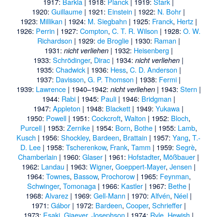
1917:
Barkla
| 1918:
Planck
| 1919:
Stark
|
1920:
Guillaume
| 1921:
Einstein
| 1922:
N. Bohr
|
1923:
Millikan
| 1924:
M. Siegbahn
| 1925:
Franck
,
Hertz
|
1926:
Perrin
| 1927:
Compton
,
C. T. R. Wilson
| 1928:
O. W.
Richardson
| 1929:
de Broglie
| 1930:
Raman
|
1931:
| 1932:
Heisenberg
|
nicht verliehen
1933:
Schrödinger
,
Dirac
| 1934:
|
nicht verliehen
1935:
Chadwick
| 1936:
Hess
,
C. D. Anderson
|
1937:
Davisson
,
G. P. Thomson
| 1938:
Fermi
|
1939:
Lawrence
| 1940–1942:
| 1943:
Stern
|
nicht verliehen
1944:
Rabi
| 1945:
Pauli
| 1946:
Bridgman
|
1947:
Appleton
| 1948:
Blackett
| 1949:
Yukawa
|
1950:
Powell
| 1951:
Cockcroft
,
Walton
| 1952:
Bloch
,
Purcell
| 1953:
Zernike
| 1954:
Born
,
Bothe
| 1955:
Lamb
,
Kusch
| 1956:
Shockley
,
Bardeen
,
Brattain
| 1957:
Yang
,
T.-
D. Lee
| 1958:
Tscherenkow
,
Frank
,
Tamm
| 1959:
Segrè
,
Chamberlain
| 1960:
Glaser
| 1961:
Hofstadter
,
Mößbauer
|
1962:
Landau
| 1963:
Wigner
,
Goeppert-Mayer
,
Jensen
|
1964:
Townes
,
Bassow
,
Prochorow
| 1965:
Feynman
,
Schwinger
,
Tomonaga
| 1966:
Kastler
| 1967:
Bethe
|
1968:
Alvarez
| 1969:
Gell-Mann
| 1970:
Alfvén
,
Néel
|
1971:
Gábor
| 1972:
Bardeen
,
Cooper
,
Schrieffer
|
1973:
Esaki
,
Giaever
,
Josephson
| 1974:
Ryle
,
Hewish
|