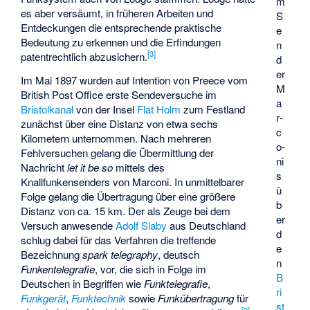
m
es aber versäumt, in früheren Arbeiten und
S
Entdeckungen die entsprechende praktische
e
Bedeutung zu erkennen und die Erfindungen
n
[
3
]
patentrechtlich abzusichern.
d
er
Im Mai 1897 wurden auf Intention von Preece vom
M
British Post Office erste Sendeversuche im
a
Bristolkanal
von der Insel
Flat Holm
zum Festland
r­
zunächst über eine Distanz von etwa sechs
c
Kilometern unternommen. Nach mehreren
o­
Fehlversuchen gelang die Übermittlung der
ni
Nachricht
let it be so
mittels des
s
Knallfunkensenders von Marconi. In unmittelbarer
ü
Folge gelang die Übertragung über eine größere
b
Distanz von ca. 15 km. Der als Zeuge bei dem
er
Versuch anwesende
Adolf Slaby
aus Deutschland
d
schlug dabei für das Verfahren die treffende
e
Bezeichnung
spark telegraphy
, deutsch
n
Funkentelegrafie
, vor, die sich in Folge im
B
Deutschen in Begriffen wie
Funktelegrafie
,
ri
Funkgerät
,
Funktechnik
sowie
Funkübertragung
für
st
[
3
]