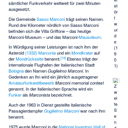
sämtlicher Funkverkehr weltweit für zwei Minuten
st
ausgesetzt.
ör
t
Die Gemeinde
Sasso Marconi
trägt seinen Namen.
w
Rund drei Kilometer nördlich von Sasso Marconi
ur
befinden sich die
Villa Griffone
– das heutige
d
Marconi-Museum – und das Marconi-
Mausoleum
.
e
In Würdigung seiner Leistungen ist nach ihm der
(1
Asteroid
(1332) Marconia
und ein
Mondkrater
auf
9
[
13
]
der
Mondrückseite
benannt.
Ebenso trägt der
0
internationale Flughafen der italienischen Stadt
1)
Bologna
den Namen
Guglielmo Marconi
. In
Gedenken an ihn wird ein jährlich ausgetragener
Amateurfunkwettbewerb
Marconi memorial contest
Z
genannt. In der italienischen Sprache wird ein
w
Funker
als
Marconista
bezeichnet.
ei
te
Auch der 1963 in Dienst gestellte italienische
S
Passagierdampfer
Guglielmo Marconi
war nach ihm
e
benannt.
n
1975 wurde Marconi in die
National Inventors Hall of
d