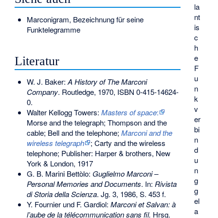
la
nt
Marconigram
, Bezeichnung für seine
is
Funktelegramme
c
h
e
Literatur
F
u
W. J. Baker:
A History of The Marconi
n
Company
. Routledge, 1970,
ISBN 0-415-14624-
k
0
.
v
Walter Kellogg Towers:
Masters of space
:
er
Morse and the telegraph; Thompson and the
bi
cable; Bell and the telephone;
Marconi and the
n
wireless telegraph
; Carty and the wireless
d
telephone; Publisher: Harper & brothers, New
u
York & London, 1917
n
G. B. Marini Bettòlo:
Guglielmo Marconi –
g
Personal Memories and Documents
. In:
Rivista
g
di Storia della Scienza
. Jg. 3, 1986, S. 453 f.
el
Y. Fournier und F. Gardiol:
Marconi et Salvan: à
a
l’aube de la télécommunication sans fil.
Hrsg.