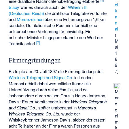
eine drahtlose Nachrichtenübertragung etablierte.
ol
Slaby
war es danach auch, der
Wilhelm II.
k
(Deutsches Reich)
die drahtlose Telegrafie vorführte
a
und
Morsezeichen
über eine Entfernung von 1,6 km
n
sendete. Der italienische Postminister hielt eine
al
entsprechende Vorführung für unwichtig. Ein
(
britischer Minister hingegen erkannte den Wert der
M
[
7
]
Technik sofort.
ai
1
8
Firmengründungen
9
7)
Es folgte am 20. Juli 1897 die Firmengründung der
Wireless Telegraph and Signal Co.
in London.
Marconi erhielt dabei wesentliche finanzielle
Unterstützung durch seine Familie, und da
M
insbesondere durch seinen Cousin Henry Jameson-
ar
Davis: Erster Vorsitzender in der
Wireless Telegraph
c
and Signal Co.
, später umbenannt in
Marconi’s
o
Wireless Telegraph Co. Ltd
, wurde der
ni
Whiskeybrenner Jameson-Davis, sieben der ersten
m
acht Teilhaber an der Firma waren Personen aus
it