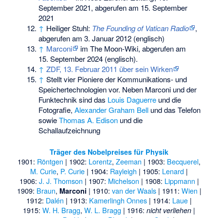
September 2021, abgerufen am 15. September
2021
↑
Heiliger Stuhl:
The Founding of Vatican Radio
,
abgerufen am 3. Januar 2012 (englisch)
↑
Marconi
im The Moon-Wiki, abgerufen am
15. September 2024 (englisch).
↑
ZDF, 13. Februar 2011 über sein Wirken
↑
Stellt vier Pioniere der Kommunikations- und
Speichertechnologien vor. Neben Marconi und der
Funktechnik sind das
Louis Daguerre
und die
Fotografie,
Alexander Graham Bell
und das Telefon
sowie
Thomas A. Edison
und die
Schallaufzeichnung
Träger des Nobelpreises für Physik
1901:
Röntgen
| 1902:
Lorentz
,
Zeeman
| 1903:
Becquerel
,
M. Curie
,
P. Curie
| 1904:
Rayleigh
| 1905:
Lenard
|
1906:
J. J. Thomson
| 1907:
Michelson
| 1908:
Lippmann
|
1909:
Braun
,
| 1910:
van der Waals
| 1911:
Wien
|
Marconi
1912:
Dalén
| 1913:
Kamerlingh Onnes
| 1914:
Laue
|
1915:
W. H. Bragg
,
W. L. Bragg
| 1916:
|
nicht verliehen