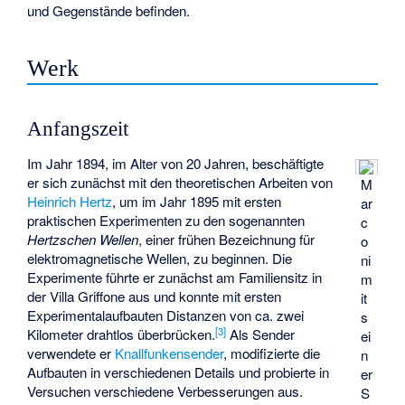
und Gegenstände befinden.
Werk
Anfangszeit
Im Jahr 1894, im Alter von 20 Jahren, beschäftigte
er sich zunächst mit den theoretischen Arbeiten von
M
Heinrich Hertz
, um im Jahr 1895 mit ersten
ar
praktischen Experimenten zu den sogenannten
c
Hertzschen Wellen
, einer frühen Bezeichnung für
o
elektromagnetische Wellen
, zu beginnen. Die
ni
Experimente führte er zunächst am Familiensitz in
m
der
Villa Griffone
aus und konnte mit ersten
it
Experimentalaufbauten Distanzen von ca. zwei
s
[
3
]
Kilometer drahtlos überbrücken.
Als Sender
ei
verwendete er
Knallfunkensender
, modifizierte die
n
Aufbauten in verschiedenen Details und probierte in
er
Versuchen verschiedene Verbesserungen aus.
S