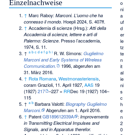
Einzelnachweise
o
ni
↑
Marc Raboy:
Marconi. L'uomo che ha
a
connesso il mondo.
Hoepli 2024, S. 407ff.
uf
↑
Accademia di scienze (Hrsg.):
Atti della
d
Accademia di scienze, lettere e arti di
er
Palermo: Scienze
. Presso l’accademia,
le
1974,
S.
11
.
tz
a
b
c
d
e
f
g
h
i
↑
R. W. Simons:
Guglielmo
te
Marconi and Early Systems of Wireless
n
Communication.
1996,
abgerufen am
it
31. März 2016
.
al
↑
Rota Romana
,
Westmonasteriensis
,
ie
coram Grazioli, 11. April 1927,
AAS
19
ni
(1927)
217
–227 =
RR
Dec 19 (1927) 104–
s
115
c
a
b
↑
Barbara Valotti:
Biography Guglielmo
h
Marconi.
Abgerufen am 1. April 2016
.
e
↑
Patent
GB189612039A
:
Improvements
n
in Transmitting Electrical Impulses and
2
Signals, and in Apparatus therefor.
0