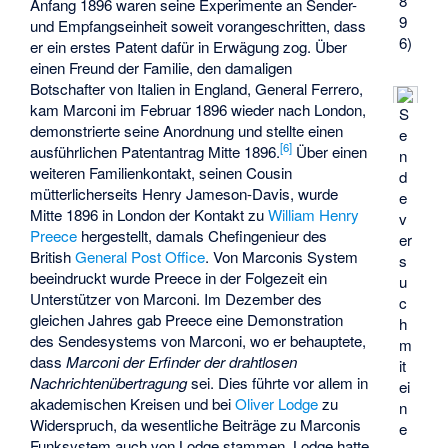
8
Anfang 1896 waren seine Experimente an Sender-
9
und Empfangseinheit soweit vorangeschritten, dass
6)
er ein erstes Patent dafür in Erwägung zog. Über
einen Freund der Familie, den damaligen
Botschafter von Italien in England, General Ferrero,
kam Marconi im Februar 1896 wieder nach London,
S
demonstrierte seine Anordnung und stellte einen
e
[
6
]
ausführlichen Patentantrag Mitte 1896.
Über einen
n
weiteren Familienkontakt, seinen Cousin
d
mütterlicherseits Henry Jameson-Davis, wurde
e
Mitte 1896 in London der Kontakt zu
William Henry
v
Preece
hergestellt, damals Chefingenieur des
er
British
General Post Office
. Von Marconis System
s
beeindruckt wurde Preece in der Folgezeit ein
u
Unterstützer von Marconi. Im Dezember des
c
gleichen Jahres gab Preece eine Demonstration
h
des Sendesystems von Marconi, wo er behauptete,
m
dass
Marconi der Erfinder der drahtlosen
it
Nachrichtenübertragung
sei. Dies führte vor allem in
ei
akademischen Kreisen und bei
Oliver Lodge
zu
n
Widerspruch, da wesentliche Beiträge zu Marconis
e
Funksystem auch von Lodge stammen. Lodge hatte