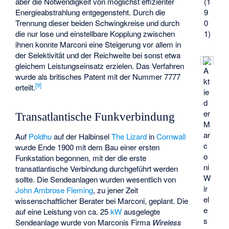
aber die Notwendigkeit von möglichst effizienter
(1
Energieabstrahlung entgegensteht. Durch die
9
Trennung dieser beiden Schwingkreise und durch
0
die nur lose und einstellbare Kopplung zwischen
1)
ihnen konnte Marconi eine Steigerung vor allem in
der Selektivität und der Reichweite bei sonst etwa
gleichem Leistungseinsatz erzielen. Das Verfahren
A
wurde als britisches Patent mit der Nummer 7777
kt
[
9
]
erteilt.
ie
d
er
Transatlantische Funkverbindung
M
ar
Auf
Poldhu
auf der Halbinsel
The Lizard
in
Cornwall
c
wurde Ende 1900 mit dem Bau einer ersten
o
Funkstation begonnen, mit der die erste
ni
transatlantische Verbindung durchgeführt werden
W
sollte. Die Sendeanlagen wurden wesentlich von
ir
John Ambrose Fleming
, zu jener Zeit
el
wissenschaftlicher Berater bei Marconi, geplant. Die
e
auf eine Leistung von ca. 25
kW
ausgelegte
s
Sendeanlage wurde von Marconis Firma
Wireless