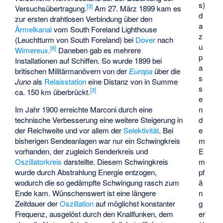
s)
[
3
]
Versuchsübertragung.
Am 27. März 1899 kam es
d
zur ersten drahtlosen Verbindung über den
a
Ärmelkanal
vom South Foreland Lighthouse
z
(Leuchtturm von South Foreland) bei
Dover
nach
u
[
8
]
Wimereux
.
Daneben gab es mehrere
p
Installationen auf Schiffen. So wurde 1899 bei
a
britischen Militärmanövern von der
Europa
über die
s
Juno
als
Relaisstation
eine Distanz von in Summe
s
[
3
]
ca. 150 km überbrückt.
e
Im Jahr 1900 erreichte Marconi durch eine
n
technische Verbesserung eine weitere Steigerung in
d
der Reichweite und vor allem der
Selektivität
. Bei
e
bisherigen Sendeanlagen war nur ein Schwingkreis
m
vorhanden, der zugleich Senderkreis und
E
Oszillatorkreis
darstellte. Diesem Schwingkreis
m
wurde durch Abstrahlung Energie entzogen,
pf
wodurch die so gedämpfte Schwingung rasch zum
ä
Ende kam. Wünschenswert ist eine längere
n
Zeitdauer der
Oszillation
auf möglichst konstanter
g
Frequenz, ausgelöst durch den Knallfunken, dem
er