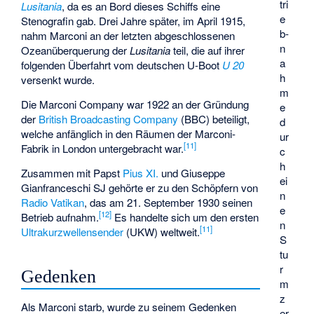
tri
Lusitania
, da es an Bord dieses Schiffs eine
e
Stenografin gab. Drei Jahre später, im April 1915,
b­
nahm Marconi an der letzten abgeschlossenen
n
Ozeanüberquerung der
Lusitania
teil, die auf ihrer
a
folgenden Überfahrt vom deutschen U-Boot
U 20
h
versenkt wurde.
m
Die Marconi Company war 1922 an der Gründung
e
der
British Broadcasting Company
(BBC) beteiligt,
d
welche anfänglich in den Räumen der Marconi-
ur
[
11
]
Fabrik in London untergebracht war.
c
h
Zusammen mit Papst
Pius XI.
und
Giuseppe
ei
Gianfranceschi
SJ gehörte er zu den Schöpfern von
n
Radio Vatikan
, das am 21. September 1930 seinen
e
[
12
]
Betrieb aufnahm.
Es handelte sich um den ersten
n
[
11
]
Ultrakurzwellensender
(UKW) weltweit.
S
tu
r
Gedenken
m
z
Als Marconi starb, wurde zu seinem Gedenken
er