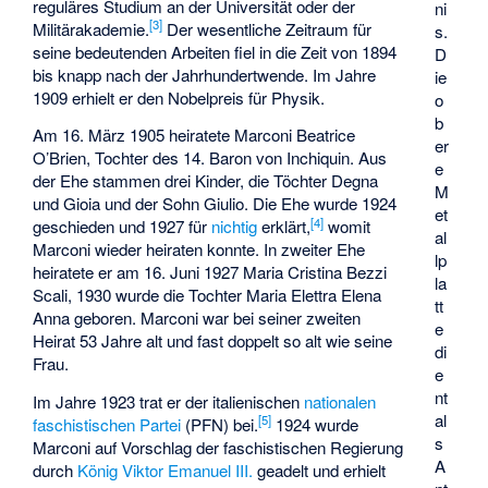
reguläres Studium an der Universität oder der
ni
[
3
]
Militärakademie.
Der wesentliche Zeitraum für
s.
seine bedeutenden Arbeiten fiel in die Zeit von 1894
D
bis knapp nach der Jahrhundertwende. Im Jahre
ie
1909 erhielt er den Nobelpreis für Physik.
o
b
Am 16. März 1905 heiratete Marconi Beatrice
er
O’Brien, Tochter des 14. Baron von Inchiquin. Aus
e
der Ehe stammen drei Kinder, die Töchter Degna
M
und Gioia und der Sohn Giulio. Die Ehe wurde 1924
et
[
4
]
geschieden und 1927 für
nichtig
erklärt,
womit
al
Marconi wieder heiraten konnte. In zweiter Ehe
lp
heiratete er am 16. Juni 1927 Maria Cristina Bezzi
la
Scali, 1930 wurde die Tochter Maria Elettra Elena
tt
Anna geboren. Marconi war bei seiner zweiten
e
Heirat 53 Jahre alt und fast doppelt so alt wie seine
di
Frau.
e
nt
Im Jahre 1923 trat er der italienischen
nationalen
al
[
5
]
faschistischen Partei
(PFN) bei.
1924 wurde
s
Marconi auf Vorschlag der faschistischen Regierung
A
durch
König Viktor Emanuel III.
geadelt und erhielt