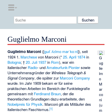
Guglielmo Marconi
Guglielmo Marconi
([
ɡuʎˈʎɛlmo marˈkoːni
]), seit
1924 1.
Marchese
von Marconi (*
25. April
1874
in
G
Bologna
; †
20. Juli
1937
in
Rom
), war ein
ug
italienischer
Radio
- und
Amateurfunk-Pionier
sowie
lie
Unternehmensgründer der
Wireless Telegraph &
lm
Signal Company
, die später zur
Marconi Company
o
wurde. Im Jahr 1909 bekam er für seine
M
praktischen Arbeiten im Bereich der
Funktelegrafie
ar
gemeinsam mit
Ferdinand Braun
, der die
co
theoretischen Grundlagen dazu erarbeitete, den
ni
Nobelpreis für Physik
. Marconi gilt als Mitläufer des
(u
[
1
]
italienischen Faschismus
.
m