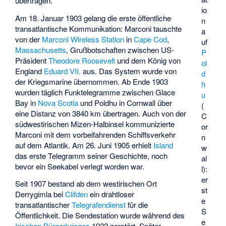
übertragen.
io
Am 18. Januar 1903 gelang die erste öffentliche
n
transatlantische Kommunikation: Marconi tauschte
a
von der
Marconi Wireless Station
in
Cape Cod
,
uf
Massachusetts
, Grußbotschaften zwischen US-
P
Präsident
Theodore Roosevelt
und dem König von
ol
England
Eduard VII.
aus. Das System wurde von
d
der Kriegsmarine übernommen. Ab Ende 1903
h
wurden täglich Funktelegramme zwischen
Glace
u
Bay
in
Nova Scotia
und Poldhu in Cornwall über
(
eine Distanz von 3840 km übertragen. Auch von der
C
südwestirischen
Mizen-Halbinsel
kommunizierte
or
Marconi mit dem vorbeifahrenden Schiffsverkehr
n
auf dem Atlantik. Am 26. Juni 1905 erhielt
Island
w
das erste Telegramm seiner Geschichte, noch
al
bevor ein Seekabel verlegt worden war.
l):
er
Seit 1907 bestand ab dem westirischen Ort
st
Derrygimla bei
Clifden
ein drahtloser
e
transatlantischer
Telegrafendienst
für die
S
Öffentlichkeit. Die Sendestation wurde während des
e
Irischen Bürgerkrieges
1922 zerstört. Später