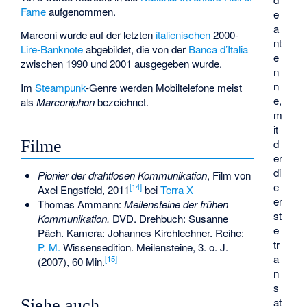
Fame
aufgenommen.
e
a
Marconi wurde auf der letzten
italienischen
2000-
nt
Lire-Banknote
abgebildet, die von der
Banca d’Italia
e
zwischen 1990 und 2001 ausgegeben wurde.
n
n
Im
Steampunk
-Genre werden Mobiltelefone meist
e,
als
Marconiphon
bezeichnet.
m
it
Filme
d
er
di
Pionier der drahtlosen Kommunikation
, Film von
e
[
14
]
Axel Engstfeld, 2011
bei
Terra X
er
Thomas Ammann:
Meilensteine der frühen
st
Kommunikation.
DVD. Drehbuch: Susanne
e
Päch. Kamera: Johannes Kirchlechner. Reihe:
tr
P. M.
Wissensedition. Meilensteine, 3. o. J.
a
[
15
]
(2007), 60 Min.
n
s
at
Siehe auch