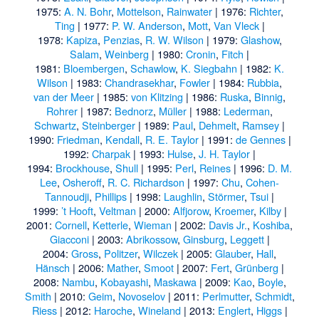
1975:
A. N. Bohr
,
Mottelson
,
Rainwater
| 1976:
Richter
,
Ting
| 1977:
P. W. Anderson
,
Mott
,
Van Vleck
|
1978:
Kapiza
,
Penzias
,
R. W. Wilson
| 1979:
Glashow
,
Salam
,
Weinberg
| 1980:
Cronin
,
Fitch
|
1981:
Bloembergen
,
Schawlow
,
K. Siegbahn
| 1982:
K.
Wilson
| 1983:
Chandrasekhar
,
Fowler
| 1984:
Rubbia
,
van der Meer
| 1985:
von Klitzing
| 1986:
Ruska
,
Binnig
,
Rohrer
| 1987:
Bednorz
,
Müller
| 1988:
Lederman
,
Schwartz
,
Steinberger
| 1989:
Paul
,
Dehmelt
,
Ramsey
|
1990:
Friedman
,
Kendall
,
R. E. Taylor
| 1991:
de Gennes
|
1992:
Charpak
| 1993:
Hulse
,
J. H. Taylor
|
1994:
Brockhouse
,
Shull
| 1995:
Perl
,
Reines
| 1996:
D. M.
Lee
,
Osheroff
,
R. C. Richardson
| 1997:
Chu
,
Cohen-
Tannoudji
,
Phillips
| 1998:
Laughlin
,
Störmer
,
Tsui
|
1999:
’t Hooft
,
Veltman
| 2000:
Alfjorow
,
Kroemer
,
Kilby
|
2001:
Cornell
,
Ketterle
,
Wieman
| 2002:
Davis Jr.
,
Koshiba
,
Giacconi
| 2003:
Abrikossow
,
Ginsburg
,
Leggett
|
2004:
Gross
,
Politzer
,
Wilczek
| 2005:
Glauber
,
Hall
,
Hänsch
| 2006:
Mather
,
Smoot
| 2007:
Fert
,
Grünberg
|
2008:
Nambu
,
Kobayashi
,
Maskawa
| 2009:
Kao
,
Boyle
,
Smith
| 2010:
Geim
,
Novoselov
| 2011:
Perlmutter
,
Schmidt
,
Riess
| 2012:
Haroche
,
Wineland
| 2013:
Englert
,
Higgs
|