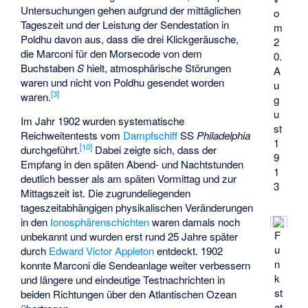
Untersuchungen gehen aufgrund der mittäglichen
o
Tageszeit und der Leistung der Sendestation in
m
Poldhu davon aus, dass die drei Klickgeräusche,
2
die Marconi für den Morsecode von dem
0.
Buchstaben
S
hielt, atmosphärische Störungen
A
waren und nicht von Poldhu gesendet worden
u
[
3
]
waren.
g
u
Im Jahr 1902 wurden systematische
st
Reichweitentests vom
Dampfschiff
SS
Philadelphia
1
[
10
]
durchgeführt.
Dabei zeigte sich, dass der
9
Empfang in den späten Abend- und Nachtstunden
1
deutlich besser als am späten Vormittag und zur
3
Mittagszeit ist. Die zugrundeliegenden
tageszeitabhängigen physikalischen Veränderungen
in den
Ionosphärenschichten
waren damals noch
F
unbekannt und wurden erst rund 25 Jahre später
u
durch
Edward Victor Appleton
entdeckt. 1902
n
konnte Marconi die Sendeanlage weiter verbessern
k
und längere und eindeutige Testnachrichten in
st
beiden Richtungen über den Atlantischen Ozean
at