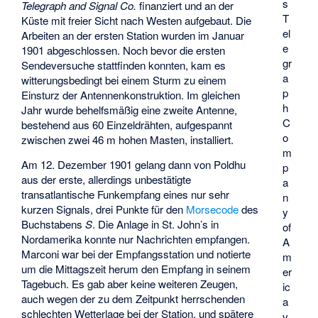
s
Telegraph and Signal Co.
finanziert und an der
T
Küste mit freier Sicht nach Westen aufgebaut. Die
el
Arbeiten an der ersten Station wurden im Januar
e
1901 abgeschlossen. Noch bevor die ersten
gr
Sendeversuche stattfinden konnten, kam es
a
witterungsbedingt bei einem Sturm zu einem
p
Einsturz der Antennenkonstruktion. Im gleichen
h
Jahr wurde behelfsmäßig eine zweite Antenne,
C
bestehend aus 60 Einzeldrähten, aufgespannt
o
zwischen zwei 46 m hohen Masten, installiert.
m
Am 12. Dezember 1901 gelang dann von Poldhu
p
aus der erste, allerdings unbestätigte
a
transatlantische Funkempfang eines nur sehr
n
kurzen Signals, drei Punkte für den
Morsecode
des
y
Buchstabens
S
. Die Anlage in St. John’s in
of
Nordamerika konnte nur Nachrichten empfangen.
A
Marconi war bei der Empfangsstation und notierte
m
um die Mittagszeit herum den Empfang in seinem
er
Tagebuch. Es gab aber keine weiteren Zeugen,
ic
auch wegen der zu dem Zeitpunkt herrschenden
a
schlechten Wetterlage bei der Station, und spätere
v