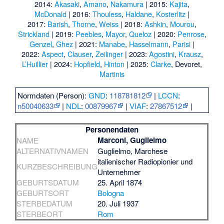
2014:
Akasaki
,
Amano
,
Nakamura
| 2015:
Kajita
,
McDonald
| 2016:
Thouless
,
Haldane
,
Kosterlitz
|
2017:
Barish
,
Thorne
,
Weiss
| 2018:
Ashkin
,
Mourou
,
Strickland
| 2019:
Peebles
,
Mayor
,
Queloz
| 2020:
Penrose
,
Genzel
,
Ghez
| 2021:
Manabe
,
Hasselmann
,
Parisi
|
2022:
Aspect
,
Clauser
,
Zeilinger
| 2023:
Agostini
,
Krausz
,
L’Huillier
| 2024:
Hopfield
,
Hinton
| 2025:
Clarke
,
Devoret
,
Martinis
Normdaten (Person):
GND
:
118781812
|
LCCN
:
n50040633
|
NDL
:
00879967
|
VIAF
:
27867512
|
Personendaten
Marconi, Guglielmo
NAME
ALTERNATIVNAMEN
Guglielmo, Marchese
italienischer Radiopionier und
KURZBESCHREIBUNG
Unternehmer
GEBURTSDATUM
25. April 1874
GEBURTSORT
Bologna
STERBEDATUM
20. Juli 1937
STERBEORT
Rom