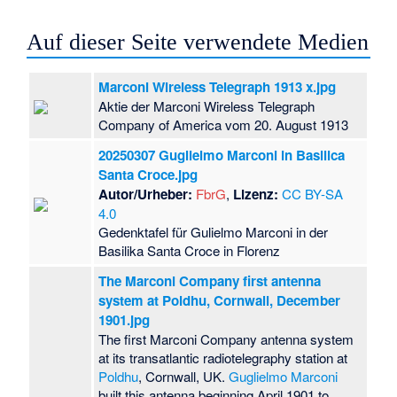
Auf dieser Seite verwendete Medien
Marconi Wireless Telegraph 1913 x.jpg
Aktie der Marconi Wireless Telegraph
Company of America vom 20. August 1913
20250307 Guglielmo Marconi in Basilica
Santa Croce.jpg
Autor/Urheber:
FbrG
,
Lizenz:
CC BY-SA
4.0
Gedenktafel für Gulielmo Marconi in der
Basilika Santa Croce in Florenz
The Marconi Company first antenna
system at Poldhu, Cornwall, December
1901.jpg
The first Marconi Company antenna system
at its transatlantic radiotelegraphy station at
Poldhu
, Cornwall, UK.
Guglielmo Marconi
built this antenna beginning April 1901 to