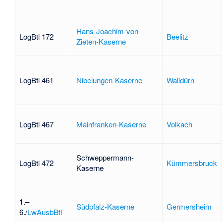
Hans-Joachim-von-
LogBtl 172
Beelitz
Zieten-Kaserne
LogBtl 461
Nibelungen-Kaserne
Walldürn
LogBtl 467
Mainfranken-Kaserne
Volkach
Schweppermann-
LogBtl 472
Kümmersbruck
Kaserne
1.–
Südpfalz-Kaserne
Germersheim
6./
LwAusbBtl