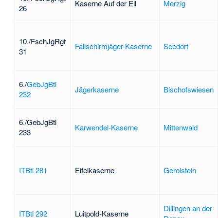
Kaserne Auf der Ell
Merzig
26
10./FschJgRgt
Fallschirmjäger-Kaserne
Seedorf
31
6./
GebJgBtl
Jägerkaserne
Bischofswiesen
232
6./GebJgBtl
Karwendel-Kaserne
Mittenwald
233
ITBtl 281
Eifelkaserne
Gerolstein
Dillingen an der
ITBtl 292
Luitpold-Kaserne