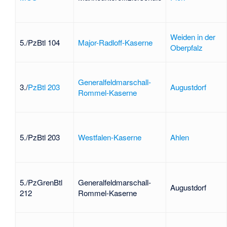
Weiden in der
5./PzBtl 104
Major-Radloff-Kaserne
Oberpfalz
Generalfeldmarschall-
3./
PzBtl 203
Augustdorf
Rommel-Kaserne
5./PzBtl 203
Westfalen-Kaserne
Ahlen
5./PzGrenBtl
Generalfeldmarschall-
Augustdorf
212
Rommel-Kaserne