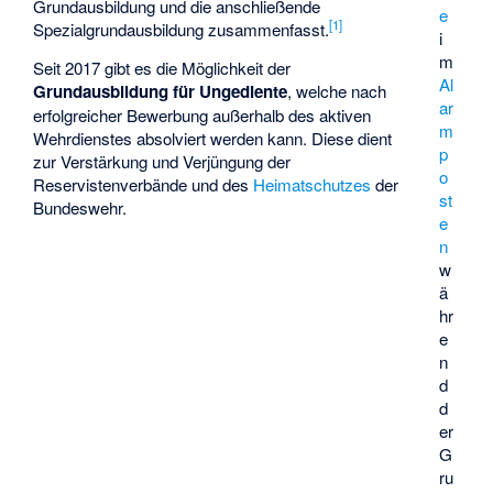
Grundausbildung und die anschließende
e
[
1
]
Spezialgrundausbildung zusammenfasst.
i
m
Seit 2017 gibt es die Möglichkeit der
Al
Grundausbildung für Ungediente
, welche nach
ar
erfolgreicher Bewerbung außerhalb des aktiven
m
Wehrdienstes absolviert werden kann. Diese dient
p
zur Verstärkung und Verjüngung der
o
Reservistenverbände und des
Heimatschutzes
der
st
Bundeswehr.
e
n
w
ä
hr
e
n
d
d
er
G
ru