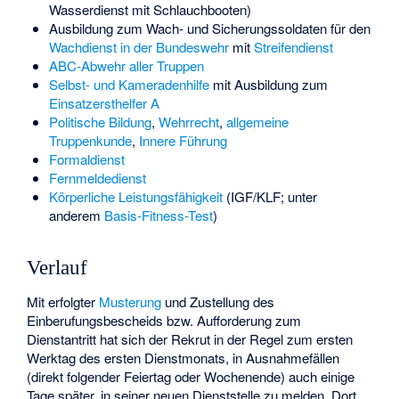
Wasserdienst mit Schlauchbooten)
Ausbildung zum Wach- und Sicherungssoldaten für den
Wachdienst in der Bundeswehr
mit
Streifendienst
ABC-Abwehr aller Truppen
Selbst- und Kameradenhilfe
mit Ausbildung zum
Einsatzersthelfer A
Politische Bildung
,
Wehrrecht
,
allgemeine
Truppenkunde
,
Innere Führung
Formaldienst
Fernmeldedienst
Körperliche Leistungsfähigkeit
(IGF/KLF; unter
anderem
Basis-Fitness-Test
)
Verlauf
Mit erfolgter
Musterung
und Zustellung des
Einberufungsbescheids bzw. Aufforderung zum
Dienstantritt hat sich der Rekrut in der Regel zum ersten
Werktag des ersten Dienstmonats, in Ausnahmefällen
(direkt folgender Feiertag oder Wochenende) auch einige
Tage später, in seiner neuen Dienststelle zu melden. Dort