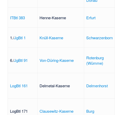
Donau
ITBtl 383
Henne-Kaserne
Erfurt
1./
JgBtl 1
Knüll-Kaserne
Schwarzenborn
Rotenburg
6./
JgBtl 91
Von-Düring-Kaserne
(Wümme)
LogBtl 161
Delmetal-Kaserne
Delmenhorst
LogBtl 171
Clausewitz-Kaserne
Burg