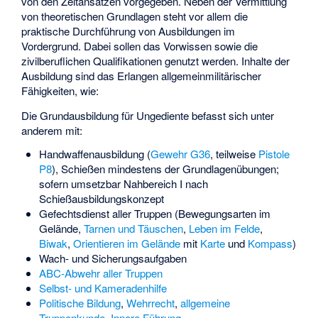
von den Zeitansätzen vorgegeben. Neben der Vermittlung
von theoretischen Grundlagen steht vor allem die
praktische Durchführung von Ausbildungen im
Vordergrund. Dabei sollen das Vorwissen sowie die
zivilberuflichen Qualifikationen genutzt werden. Inhalte der
Ausbildung sind das Erlangen allgemeinmilitärischer
Fähigkeiten, wie:
Die Grundausbildung für Ungediente befasst sich unter
anderem mit:
Handwaffenausbildung (
Gewehr G36
, teilweise
Pistole
P8
), Schießen mindestens der Grundlagenübungen;
sofern umsetzbar Nahbereich I nach
Schießausbildungskonzept
Gefechtsdienst aller Truppen (Bewegungsarten im
Gelände,
Tarnen und Täuschen
,
Leben im Felde
,
Biwak
,
Orientieren im Gelände
mit
Karte
und
Kompass
)
Wach- und Sicherungsaufgaben
ABC-Abwehr aller Truppen
Selbst- und Kameradenhilfe
Politische Bildung
,
Wehrrecht
,
allgemeine
Truppenkunde
,
Innere Führung