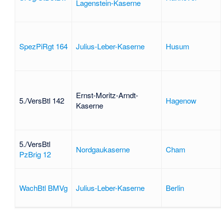
Lagenstein-Kaserne
SpezPiRgt 164
Julius-Leber-Kaserne
Husum
Ernst-Moritz-Arndt-
5./VersBtl 142
Hagenow
Kaserne
5./VersBtl
Nordgaukaserne
Cham
PzBrig 12
WachBtl BMVg
Julius-Leber-Kaserne
Berlin