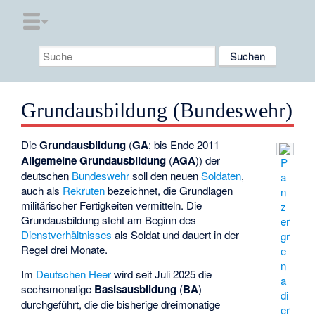
Grundausbildung (Bundeswehr)
Die
Grundausbildung
(
GA
; bis Ende 2011
Allgemeine Grundausbildung
(
AGA
)) der
P
deutschen
Bundeswehr
soll den neuen
Soldaten
,
a
auch als
Rekruten
bezeichnet, die Grundlagen
n
militärischer Fertigkeiten vermitteln. Die
z
Grundausbildung steht am Beginn des
er
Dienstverhältnisses
als Soldat und dauert in der
gr
Regel drei Monate.
e
n
Im
Deutschen Heer
wird seit Juli 2025 die
a
sechsmonatige
Basisausbildung
(
BA
)
di
durchgeführt, die die bisherige dreimonatige
er