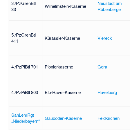
3./PzGrenBtl
Neustadt am
Wilhelmstein-Kaserne
33
Rübenberge
5./PzGrenBtl
Kürassier-Kaserne
Viereck
411
4./PzPiBtl 701
Pionierkaserne
Gera
4./PzPiBtl 803
Elb-Havel-Kaserne
Havelberg
SanLehrRgt
Gäuboden-Kaserne
Feldkirchen
„Niederbayern“