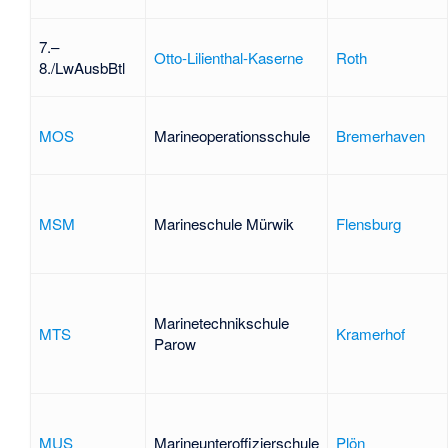
7.–
Otto-Lilienthal-Kaserne
Roth
8./LwAusbBtl
MOS
Marineoperationsschule
Bremerhaven
MSM
Marineschule Mürwik
Flensburg
Marinetechnikschule
MTS
Kramerhof
Parow
MUS
Marineunteroffizierschule
Plön