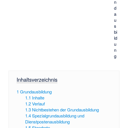
n
d
a
u
s
bi
ld
u
n
g
Inhaltsverzeichnis
1
Grundausbildung
1.1
Inhalte
1.2
Verlauf
1.3
Nichtbestehen der Grundausbildung
1.4
Spezialgrundausbildung und
Dienstpostenausbildung
1.5
Standorte