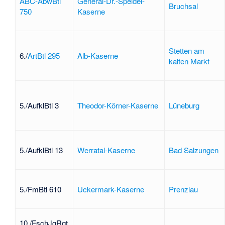
ABC-AbwBtl
General-Dr.-Speidel-
Bruchsal
750
Kaserne
Stetten am
6./
ArtBtl 295
Alb-Kaserne
kalten Markt
5./AufklBtl 3
Theodor-Körner-Kaserne
Lüneburg
5./AufklBtl 13
Werratal-Kaserne
Bad Salzungen
5./FmBtl 610
Uckermark-Kaserne
Prenzlau
10./FschJgRgt