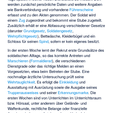
werden zunächst persönliche Daten und weitere Angaben
wie Bankverbindung und vorhandene
Führerscheine
erfasst und zu den Akten genommen. Der Soldat wird
einem
Zug
zugeordnet und bekommt eine Stube zugeteilt.
Zusätzlich erhält er eine Abfassung verschiedener Gesetze
(darunter
Grundgesetz
,
Soldatengesetz
,
Wehrpflichtgesetz
), Bettwäsche, Kleiderbügel und ein
Schloss für seinen
Spind
, sofern er kein eigenes besitzt.
In der ersten Woche lernt der Rekrut erste Grundsätze des
soldatischen Alltags, so das korrekte Antreten und
Marschieren
(
Formaldienst
), die verschiedenen
Dienstgrade oder das richtige Melden an einen
Vorgesetzten, etwa beim Betreten der Stube. Eine
nochmalige ärztliche Untersuchung prüft seine
Wehrtauglichkeit
. Es erfolgt die
Einkleidung
und
Ausstattung mit Ausrüstung sowie die Ausgabe seines
Truppenausweises
und seiner
Erkennungsmarke
. Die
ersten Wochen sind von Unterrichten im Unterrichtsraum
bzw. Hörsaal, unter anderem über Gelände- und
Waffenkunde, rechtliche Belange oder finanzielle