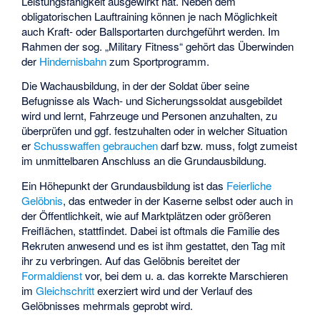
Leistungsfähigkeit ausgewirkt hat. Neben dem
obligatorischen Lauftraining können je nach Möglichkeit
auch Kraft- oder Ballsportarten durchgeführt werden. Im
Rahmen der sog. „Military Fitness“ gehört das Überwinden
der
Hindernisbahn
zum Sportprogramm.
Die Wachausbildung, in der der Soldat über seine
Befugnisse als Wach- und Sicherungssoldat ausgebildet
wird und lernt, Fahrzeuge und Personen anzuhalten, zu
überprüfen und ggf. festzuhalten oder in welcher Situation
er
Schusswaffen gebrauchen
darf bzw. muss, folgt zumeist
im unmittelbaren Anschluss an die Grundausbildung.
Ein Höhepunkt der Grundausbildung ist das
Feierliche
Gelöbnis
, das entweder in der Kaserne selbst oder auch in
der Öffentlichkeit, wie auf Marktplätzen oder größeren
Freiflächen, stattfindet. Dabei ist oftmals die Familie des
Rekruten anwesend und es ist ihm gestattet, den Tag mit
ihr zu verbringen. Auf das Gelöbnis bereitet der
Formaldienst
vor, bei dem u. a. das korrekte Marschieren
im
Gleichschritt
exerziert wird und der Verlauf des
Gelöbnisses mehrmals geprobt wird.