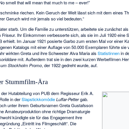
 No smell that will mean that much to me – ever!”
rschminke riechen. Kein Geruch der Welt lässt sich mit dem eines Th
rer Geruch wird mir jemals so viel bedeuten.“
 Vater starb. Um die Familie zu unterstützen, arbeitete sie zunächst al
 Friseur. Ihr Einkommen verbesserte sich, als sie im Juli 1920 eine 
B
erhielt. Im Januar 1921 posierte Garbo zum ersten Mal vor einer Ka
genen Katalogs mit einer Auflage von 50.000 Exemplaren führte sie
hr wirkten Greta und ihre Schwester Alva Maria als
Statistinnen
in d
koriddare
mit. Außerdem trat sie in den zwei kurzen Werbefilmen
Her
sum Stockholm Promo
, der 1922 gedreht wurde, auf.
der Stummfilm-Ära
in der Hutabteilung von PUB dem Regisseur
Erik A.
 Rolle in der
Slapstickkomödie
Luffar-Petter
gab.
noch unter ihrem Geburtsnamen Greta Gustafsson
ine Amateurproduktion ohne richtige Dramaturgie
chwohl kündigte sie für das Engagement ihre
gründung „Eintritt ins Filmgeschäft“. Die