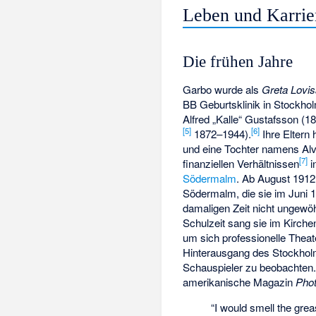
Leben und Karrie
Die frühen Jahre
Garbo wurde als
Greta Lovi
BB Geburtsklinik in Stockhol
Alfred „Kalle“ Gustafsson (
[
5
]
[
6
]
1872–1944).
Ihre Eltern
und eine Tochter namens Alv
[
7
]
finanziellen Verhältnissen
i
Södermalm
. Ab August 1912
Södermalm, die sie im Juni 1
damaligen Zeit nicht ungewöh
Schulzeit sang sie im Kirche
um sich professionelle Theat
Hinterausgang des Stockhol
Schauspieler zu beobachten. 
amerikanische Magazin
Phot
“I would smell the grea