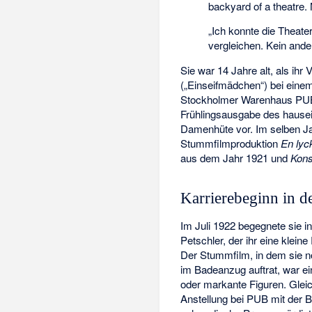
backyard of a theatre.
„Ich konnte die Theate
vergleichen. Kein ande
Sie war 14 Jahre alt, als ihr
(„Einseifmädchen“) bei einem
Stockholmer Warenhaus
PU
Frühlingsausgabe des hausei
Damenhüte vor. Im selben Ja
Stummfilmproduktion
En lyc
aus dem Jahr 1921 und
Kon
Karrierebeginn in 
Im Juli 1922 begegnete sie 
Petschler
, der ihr eine kleine
Der Stummfilm, in dem sie 
im Badeanzug auftrat, war e
oder markante Figuren. Glei
Anstellung bei PUB mit der Be