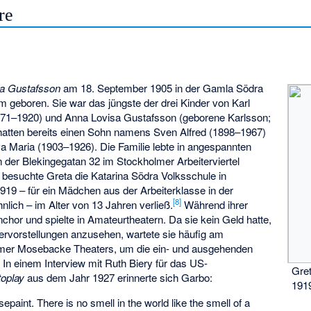
re
sa Gustafsson
am 18. September 1905 in der Gamla Södra
m geboren. Sie war das jüngste der drei Kinder von Karl
1871–1920) und Anna Lovisa Gustafsson (geborene Karlsson;
 hatten bereits einen Sohn namens Sven Alfred (1898–1967)
a Maria (1903–1926). Die Familie lebte in angespannten
n der Blekingegatan 32 im Stockholmer Arbeiterviertel
 besuchte Greta die Katarina Södra Volksschule in
919 – für ein Mädchen aus der Arbeiterklasse in der
[
8
]
nlich – im Alter von 13 Jahren verließ.
Während ihrer
nchor und spielte in Amateurtheatern. Da sie kein Geld hatte,
ervorstellungen anzusehen, wartete sie häufig am
mer Mosebacke Theaters, um die ein- und ausgehenden
In einem Interview mit Ruth Biery für das US-
Gre
oplay
aus dem Jahr 1927 erinnerte sich Garbo:
191
sepaint. There is no smell in the world like the smell of a