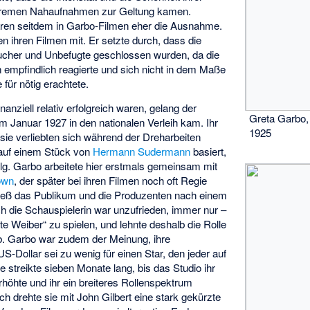
xtremen Nahaufnahmen zur Geltung kamen.
en seitdem in Garbo-Filmen eher die Ausnahme.
en ihren Filmen mit. Er setzte durch, dass die
ucher und Unbefugte geschlossen wurden, da die
 empfindlich reagierte und sich nicht in dem Maße
 für nötig erachtete.
anziell relativ erfolgreich waren, gelang der
Greta Garbo,
 im Januar 1927 in den nationalen Verleih kam. Ihr
1925
sie verliebten sich während der Dreharbeiten
r auf einem Stück von
Hermann Sudermann
basiert,
lg. Garbo arbeitete hier erstmals gemeinsam mit
own
, der später bei ihren Filmen noch oft Regie
 ließ das Publikum und die Produzenten nach einem
h die Schauspielerin war unzufrieden, immer nur –
te Weiber“ zu spielen, und lehnte deshalb die Rolle
. Garbo war zudem der Meinung, ihre
-Dollar sei zu wenig für einen Star, den jeder auf
 streikte sieben Monate lang, bis das Studio ihr
rhöhte und ihr ein breiteres Rollenspektrum
ch drehte sie mit John Gilbert eine stark gekürzte