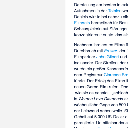
Darstellung am besten in e
Aufnahmen in der
Totalen
war
Daniels wirkte bei nahezu all
Filmsets
hermetisch für Bes
Schauspielerin auf Störungen
konzentrieren konnte, das sie
Nachdem ihre ersten Filme fin
Durchbruch mit
Es war
, der
Filmpartner
John Gilbert
und 
ineinander. Der Streifen, de
wurde ein großer Kassenerfo
dem Regisseur
Clarence Br
führte. Der Erfolg des Films
neuen Garbo-Film rufen. Doc
wie sie es nannte – „schlech
in
Women Love Diamonds
ab
wöchentliche Gage von 500 US
der Leinwand sehen wolle. Sie
Gehalt auf 5.000 US-Dollar e
garantierte. Unmittelbar dana