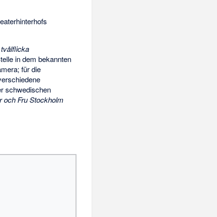
eaterhinterhofs
s
tvålflicka
Stelle in dem bekannten
mera; für die
 verschiedene
er schwedischen
r och Fru Stockholm