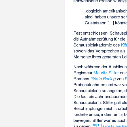
schwedische Presse würdigte
„obgleich amerikanisch
sind, haben unsere s
Gustafsson […] könnte
Fest entschlossen, Schauspi
die Aufnahmeprüfung für di
Schauspielakademie des
Kö
sowohl das Vorsprechen als 
Momente ihres gesamten Le
Noch während der Ausbildun
Regisseur
Mauritz Stiller
entd
Romans
Gösta Berling
von
S
Probeaufnahmen und war von 
Schauspielerin so angetan, d
Die fast ein Jahr andauernde
Schauspielerin. Stiller galt al
Beschimpfungen nicht zurück,
förderte er sie, indem er ihr
bewegen. Stiller war es auch
[
10
]
[
11
]
zu geben.
Gösta Berlin