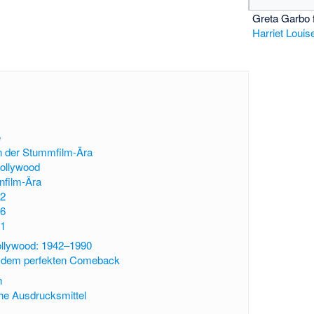
Greta Garbo f
Harriet Louis
e
in der Stummfilm-Ära
Hollywood
onfilm-Ära
2
6
1
ollywood: 1942–1990
 dem perfekten Comeback
n
he Ausdrucksmittel