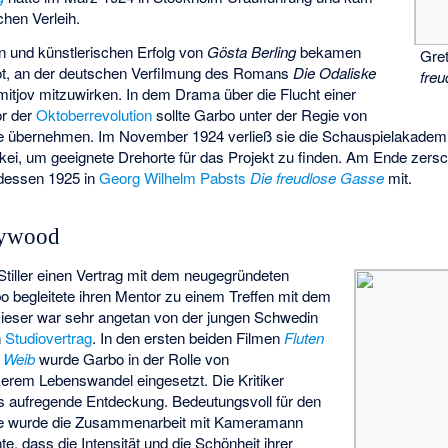
hen Verleih.
n und künstlerischen Erfolg von
Gösta Berling
bekamen
Gre
ot, an der deutschen Verfilmung des Romans
Die Odaliske
fre
itjov mitzuwirken. In dem Drama über die Flucht einer
or der
Oktoberrevolution
sollte Garbo unter der Regie von
olle übernehmen. Im November 1924 verließ sie die Schauspielakademie
rkei, um geeignete Drehorte für das Projekt zu finden. Am Ende zersc
tdessen 1925 in
Georg Wilhelm Pabsts
Die freudlose Gasse
mit.
lywood
Stiller einen Vertrag mit dem neugegründeten
bo begleitete ihren Mentor zu einem Treffen mit dem
Dieser war sehr angetan von der jungen Schwedin
n
Studiovertrag
. In den ersten beiden Filmen
Fluten
 Weib
wurde Garbo in der Rolle von
erem Lebenswandel eingesetzt. Die Kritiker
ls aufregende Entdeckung. Bedeutungsvoll für den
iere wurde die Zusammenarbeit mit Kameramann
te, dass die Intensität und die Schönheit ihrer