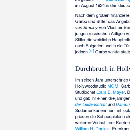
im August 1924 in den deutsc
Nach dem großen finanzielle
Garbo und Stiller das Angeb
von Smolny
von Vladimir Sem
jungen russischen Adligen v
Stiller die weibliche Hauptr
nach Bulgarien und in die Tü
[
12
]
jedoch.
Garbo wirkte stat
Durchbruch in Hol
Im selben Jahr unterschrieb 
Hollywoodstudio
MGM
. Gar
Studiochef
Louis B. Mayer
. 
und gab ihr einen dreijährige
der Leidenschaft
und
Dämon
Südamerikanerinnen mit lock
priesen die Schauspielerin a
weiteren Verlauf ihrer Karr
William H. Daniels
. Er erkann