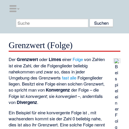
Grenzwert (Folge)
Der
Grenzwert
oder
Limes
einer
Folge
von Zahlen
ist eine Zahl, der die Folgenglieder beliebig
B
nahekommen und zwar so, dass in jeder
ei
Umgebung des Grenzwerts
fast alle
Folgenglieder
s
liegen. Besitzt eine Folge einen solchen Grenzwert,
pi
so spricht man von
Konvergenz
der Folge – die
el
Folge ist
konvergent
; sie
konvergiert
–, andernfalls
ei
von
Divergenz
.
n
er
Ein Beispiel für eine konvergente Folge ist
, mit
F
wachsendem
kommt sie der Zahl 0 beliebig nahe,
ol
dies ist also ihr Grenzwert. Eine solche Folge nennt
g