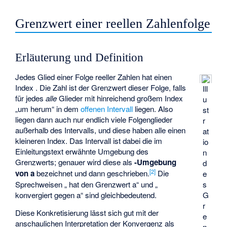
Grenzwert einer reellen Zahlenfolge
Erläuterung und Definition
Jedes Glied
einer Folge
reeller Zahlen hat einen
Index
. Die Zahl
ist der Grenzwert dieser Folge, falls
Ill
für jedes
alle
Glieder mit hinreichend großem Index
u
„um
herum“ in dem
offenen Intervall
liegen. Also
st
liegen dann auch nur endlich viele Folgenglieder
r
außerhalb des Intervalls, und diese haben alle einen
at
kleineren Index. Das Intervall
ist dabei die im
io
Einleitungstext erwähnte Umgebung des
n
Grenzwerts; genauer wird diese als
-Umgebung
d
[
2
]
von a
bezeichnet und dann
geschrieben.
Die
e
s
Sprechweisen „
hat den Grenzwert a“ und „
G
konvergiert gegen a“ sind gleichbedeutend.
r
Diese Konkretisierung lässt sich gut mit der
e
anschaulichen Interpretation der Konvergenz als
n