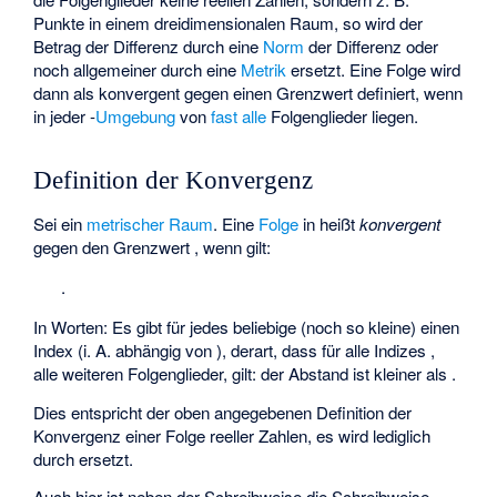
Punkte in einem dreidimensionalen Raum, so wird der
Betrag der Differenz durch eine
Norm
der Differenz oder
noch allgemeiner durch eine
Metrik
ersetzt. Eine Folge wird
dann als konvergent gegen einen Grenzwert
definiert, wenn
in jeder
-
Umgebung
von
fast alle
Folgenglieder liegen.
Definition der Konvergenz
Sei
ein
metrischer Raum
. Eine
Folge
in
heißt
konvergent
gegen den Grenzwert
, wenn gilt:
.
In Worten: Es gibt für jedes beliebige (noch so kleine)
einen
Index
(i. A. abhängig von
), derart, dass für alle Indizes
,
alle weiteren Folgenglieder, gilt: der Abstand
ist kleiner als
.
Dies entspricht der oben angegebenen Definition der
Konvergenz einer Folge reeller Zahlen, es wird lediglich
durch
ersetzt.
Auch hier ist neben der Schreibweise
die Schreibweise
,