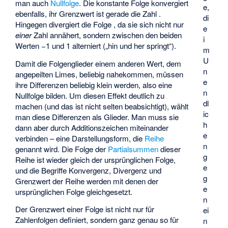
man auch
Nullfolge
. Die konstante Folge
konvergiert
e,
ebenfalls, ihr Grenzwert ist gerade die Zahl
.
di
Hingegen divergiert die Folge
, da sie sich nicht nur
e
einer
Zahl annähert, sondern zwischen den beiden
i
Werten −1 und 1 alterniert („hin und her springt“).
m
U
Damit die Folgenglieder einem anderen Wert, dem
n
angepeilten Limes, beliebig nahekommen, müssen
e
ihre Differenzen beliebig klein werden, also eine
n
Nullfolge bilden. Um diesen Effekt deutlich zu
dl
machen (und das ist nicht selten beabsichtigt), wählt
ic
man diese Differenzen als Glieder. Man muss sie
h
dann aber durch Additionszeichen miteinander
e
verbinden – eine Darstellungsform, die
Reihe
n
genannt wird. Die Folge der
Partialsummen
dieser
g
Reihe ist wieder gleich der ursprünglichen Folge,
e
und die Begriffe Konvergenz, Divergenz und
g
Grenzwert der Reihe werden mit denen der
e
ursprünglichen Folge gleichgesetzt.
n
Der Grenzwert einer Folge ist nicht nur für
ei
Zahlenfolgen definiert, sondern ganz genau so für
n