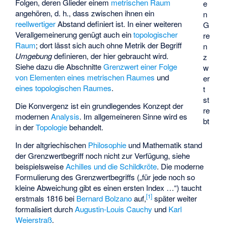
Folgen, deren Glieder einem
metrischen Raum
e
angehören, d. h., dass zwischen ihnen ein
n
reellwertiger
Abstand definiert ist. In einer weiteren
G
Verallgemeinerung genügt auch ein
topologischer
re
Raum
; dort lässt sich auch ohne Metrik der Begriff
n
Umgebung
definieren, der hier gebraucht wird.
z
Siehe dazu die Abschnitte
Grenzwert einer Folge
w
von Elementen eines metrischen Raumes
und
er
eines topologischen Raumes
.
t
st
Die Konvergenz ist ein grundlegendes Konzept der
re
modernen
Analysis
. Im allgemeineren Sinne wird es
bt
in der
Topologie
behandelt.
In der altgriechischen
Philosophie
und Mathematik stand
der Grenzwertbegriff noch nicht zur Verfügung, siehe
beispielsweise
Achilles und die Schildkröte
. Die moderne
Formulierung des Grenzwertbegriffs („für jede noch so
kleine Abweichung gibt es einen ersten Index …“) taucht
[
1
]
erstmals 1816 bei
Bernard Bolzano
auf,
später weiter
formalisiert durch
Augustin-Louis Cauchy
und
Karl
Weierstraß
.