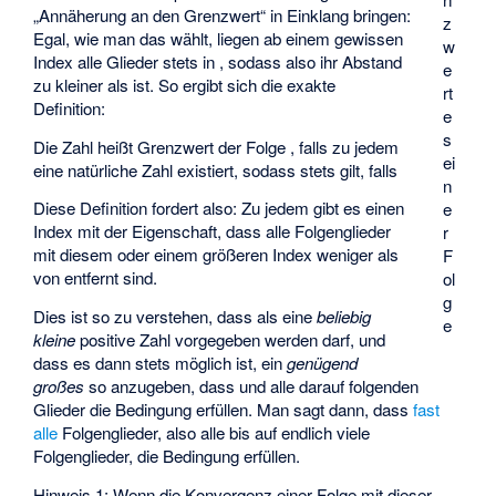
„Annäherung an den Grenzwert“ in Einklang bringen:
z
Egal, wie man das
wählt, liegen ab einem gewissen
w
Index alle Glieder stets in
, sodass also ihr Abstand
e
zu
kleiner als
ist. So ergibt sich die exakte
rt
Definition:
e
s
Die Zahl
heißt Grenzwert der Folge
, falls zu jedem
ei
eine natürliche Zahl
existiert, sodass stets
gilt, falls
n
Diese Definition fordert also: Zu jedem
gibt es einen
e
Index
mit der Eigenschaft, dass alle Folgenglieder
r
mit diesem oder einem größeren Index weniger als
F
von
entfernt sind.
ol
g
Dies ist so zu verstehen, dass als
eine
beliebig
e
kleine
positive Zahl vorgegeben werden darf, und
dass es dann stets möglich ist, ein
genügend
großes
so anzugeben, dass
und alle darauf folgenden
Glieder die Bedingung erfüllen. Man sagt dann, dass
fast
alle
Folgenglieder, also alle bis auf endlich viele
Folgenglieder, die Bedingung erfüllen.
Hinweis 1: Wenn die Konvergenz einer Folge mit dieser