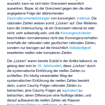
aussieht, kann es sich beim Grenzwert
wesentlich
auswirken. Bspw. ist der Grenzwert
gegen den die oben
angegebene Folge
der abbrechenden
Dezimalbruchentwicklungen
von
konvergiert,
irrational
. Die
rationalen Zahlen weisen somit „Lücken“ auf. Des Weiteren
kann die Untersuchung, ob ein Grenzwert rational ist oder
nicht, sehr aufwendig sein, und die
Konvergenzkriterien
beschreiben normalerweise nicht das Konvergenzverhalten
innerhalb der rationalen oder
gaußschen rationalen Zahlen
,
sondern nur bezogen auf die hinsichtlich
Vollständigkeit
erweiterten reellen oder komplexen Zahlen.
Die „Lücken“ waren bereits
Euklid
in der Antike bekannt; es
gelang aber erst im
19. Jahrhundert
, diese „Lücken“ durch
die systematische Einführung der reellen Zahlen zu
schließen. Ein häufig verwendeter Weg der
systematischen Einführung der reellen Zahlen besteht
darin, zuerst Cauchy-Folgen rationaler Zahlen zu
betrachten, jene Cauchy-Folgen als
äquivalent
zu
betrachten, deren Differenzen eine Nullfolge bilden, und
darauf aufbauend die reellen Zahlen als Klassen
äquivalenter Folgen zu definieren. In dieser