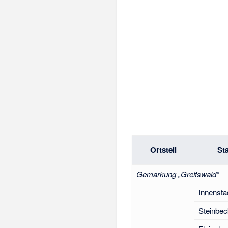
Ortsteil
Sta
Gemarkung „Greifswald“
Innensta
Steinbec