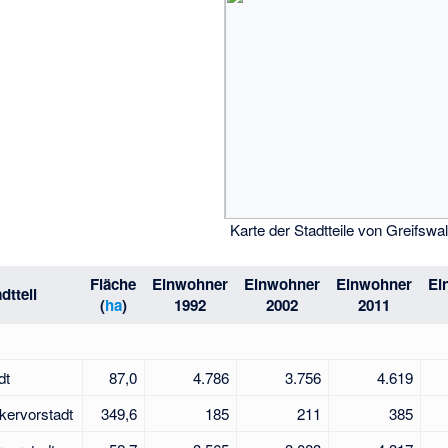
Karte der Stadtteile von Greifswa
Fläche
Einwohner
Einwohner
Einwohner
Ei
dtteil
(
ha
)
1992
2002
2011
dt
87,0
4.786
3.756
4.619
kervorstadt
349,6
185
211
385