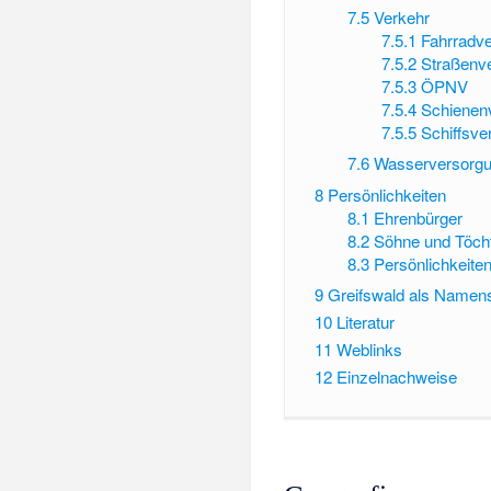
7.5
Verkehr
7.5.1
Fahrradv
7.5.2
Straßenv
7.5.3
ÖPNV
7.5.4
Schienen
7.5.5
Schiffsve
7.6
Wasserversorg
8
Persönlichkeiten
8.1
Ehrenbürger
8.2
Söhne und Töcht
8.3
Persönlichkeite
9
Greifswald als Namen
10
Literatur
11
Weblinks
12
Einzelnachweise