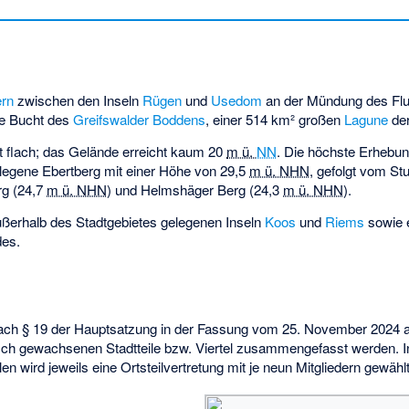
rn
zwischen den Inseln
Rügen
und
Usedom
an der Mündung des Fl
ine Bucht des
Greifswalder Boddens
, einer 514 km² großen
Lagune
de
t flach; das Gelände erreicht kaum
20
m ü.
NN
. Die höchste Erhebun
legene Ebertberg mit einer Höhe von
29,5
m ü. NHN
, gefolgt vom St
g (
24,7
m ü. NHN
) und Helmshäger Berg (
24,3
m ü. NHN
).
ußerhalb des Stadtgebietes gelegenen Inseln
Koos
und
Riems
sowie e
des.
ach § 19 der Hauptsatzung in der Fassung vom 25. November 2024 ac
isch gewachsenen Stadtteile bzw. Viertel zusammengefasst werden. I
n wird jeweils eine Ortsteilvertretung mit je neun Mitgliedern gewählt