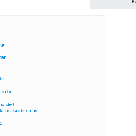
Ka
age
den
te
hundert
rhundert
Nationalsozialismus
R
0