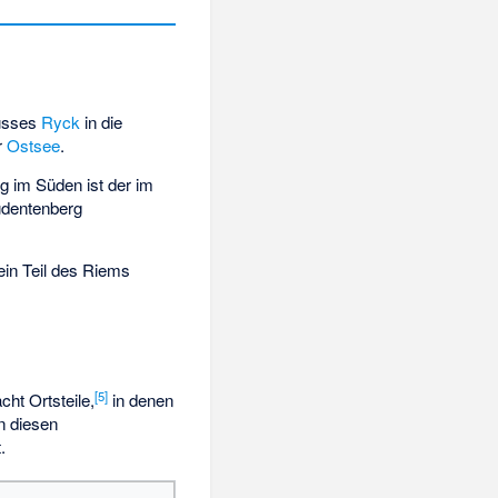
usses
Ryck
in die
r
Ostsee
.
g im Süden ist der im
udentenberg
in Teil des Riems
[
5
]
ht Ortsteile,
in denen
n diesen
.