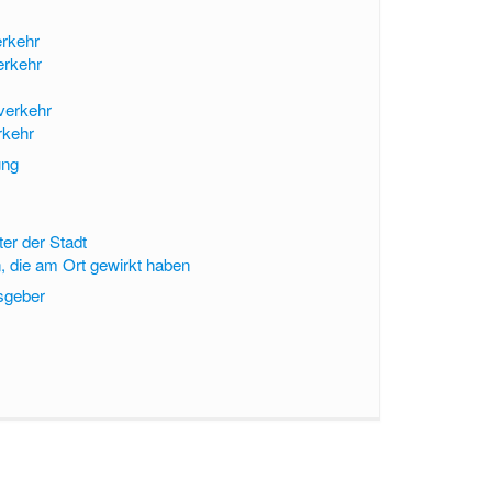
erkehr
erkehr
verkehr
rkehr
ung
er der Stadt
n, die am Ort gewirkt haben
sgeber