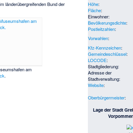
d im länderübergreifenden Bund der
Höhe
:
Fläche
:
Einwohner:
Bevölkerungsdichte
:
Postleitzahlen
:
Vorwahlen
:
Kfz-Kennzeichen
:
Gemeindeschlüssel
:
LOCODE
:
Stadtgliederung:
seumshafen am
Adresse der
ck
.
Stadtverwaltung:
Website
:
Oberbürgermeister
:
Lage der Stadt Gre
Vorpommern