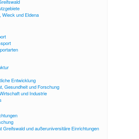
Greifswald
tzgebiete
, Wieck und Eldena
ort
sport
portarten
uktur
tliche Entwicklung
ät, Gesundheit und Forschung
Wirtschaft und Industrie
s
ichtungen
rschung
ät Greifswald und außeruniversitäre Einrichtungen