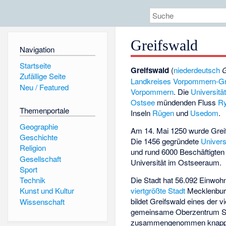
Greifswald
Navigation
Startseite
Greifswald
(
niederdeutsch
G
Zufällige Seite
Landkreises Vorpommern-Gr
Neu / Featured
Vorpommern
. Die
Universitä
Ostsee
mündenden Fluss
R
Themenportale
Inseln
Rügen
und
Usedom
.
Geographie
Am 14. Mai 1250 wurde Grei
Geschichte
Die 1456 gegründete
Univers
Religion
und rund 6000 Beschäftigten
Gesellschaft
Universität im Ostseeraum.
Sport
Die Stadt hat 56.092 Einwohn
Technik
viertgrößte Stadt
Mecklenbur
Kunst und Kultur
bildet Greifswald eines der v
Wissenschaft
gemeinsame Oberzentrum Str
zusammengenommen knapp 