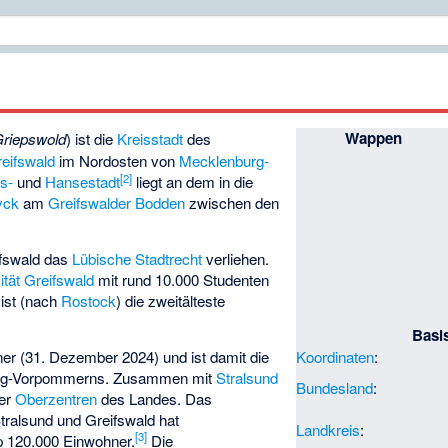
Wappen
riepswold
) ist die
Kreisstadt
des
eifswald
im Nordosten von
Mecklenburg-
[
2
]
ts-
und
Hansestadt
liegt an dem in die
yck
am
Greifswalder Bodden
zwischen den
fswald das
Lübische Stadtrecht
verliehen.
ität Greifswald
mit rund 10.000 Studenten
 ist (nach
Rostock
) die zweitälteste
Basi
er (31. Dezember 2024) und ist damit die
Koordinaten
:
g-Vorpommerns. Zusammen mit
Stralsund
Bundesland
:
ier
Oberzentren
des Landes. Das
alsund und Greifswald hat
Landkreis
:
[
3
]
120.000 Einwohner.
Die