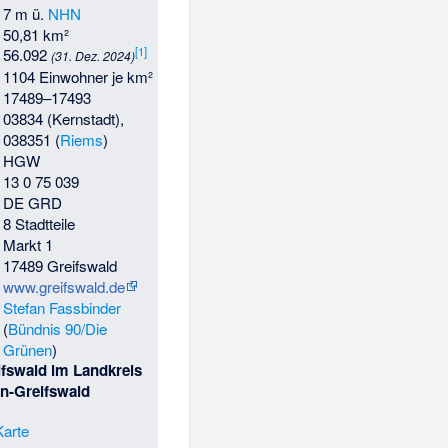
7 m ü.
NHN
50,81 km²
[
1
]
56.092
(31. Dez. 2024)
1104 Einwohner je km²
17489–17493
03834 (Kernstadt),
038351 (
Riems
)
HGW
13 0 75 039
DE GRD
8 Stadtteile
Markt 1
17489 Greifswald
www.greifswald.de
Stefan Fassbinder
(
Bündnis 90/Die
Grünen
)
ifswald im Landkreis
-Greifswald