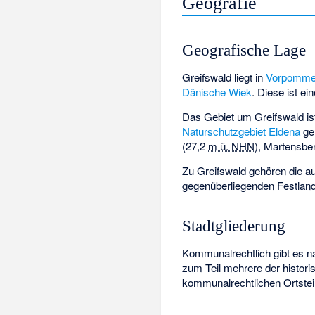
Geografie
Geografische Lage
Greifswald liegt in
Vorpomme
Dänische Wiek
. Diese ist e
Das Gebiet um Greifswald is
Naturschutzgebiet Eldena
ge
(
27,2
m ü. NHN
), Martensber
Zu Greifswald gehören die a
gegenüberliegenden Festlan
Stadtgliederung
Kommunalrechtlich gibt es n
zum Teil mehrere der histor
kommunalrechtlichen Ortsteile