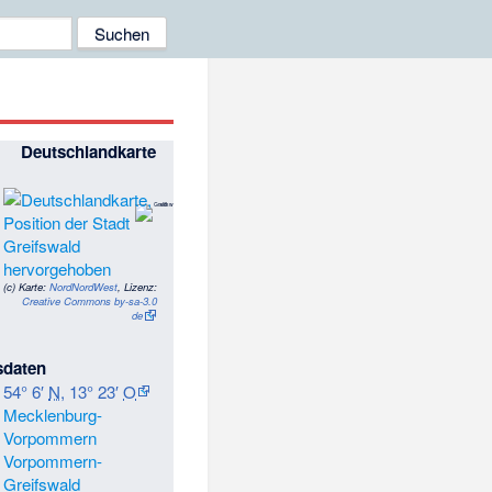
Deutschlandkarte
(c)
Karte:
NordNordWest
, Lizenz:
Creative Commons by-sa-3.0
de
sdaten
54° 6′
N
,
13° 23′
O
Mecklenburg-
Vorpommern
Vorpommern-
Greifswald