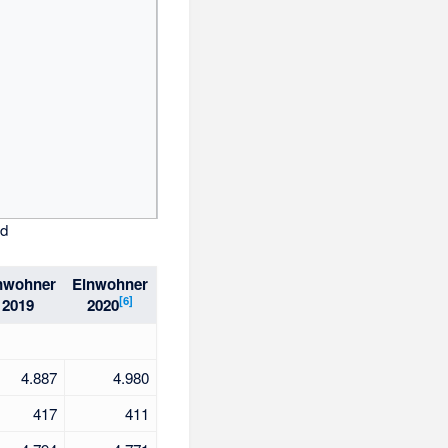
ld
nwohner
Einwohner
[
6
]
2019
2020
4.887
4.980
417
411