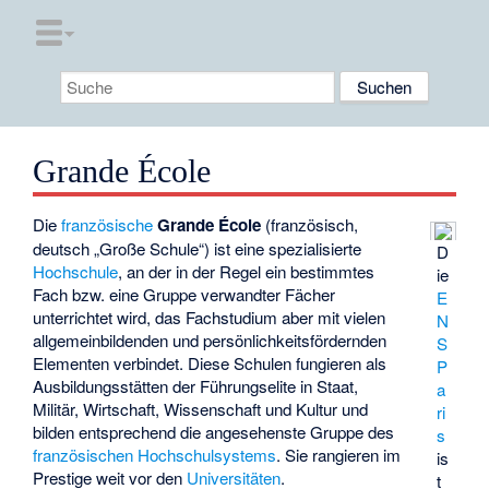
Grande École
Die
französische
Grande École
(französisch,
deutsch „Große Schule“) ist eine spezialisierte
D
Hochschule
, an der in der Regel ein bestimmtes
ie
Fach bzw. eine Gruppe verwandter Fächer
E
unterrichtet wird, das Fachstudium aber mit vielen
N
allgemeinbildenden und persönlichkeitsfördernden
S
Elementen verbindet. Diese Schulen fungieren als
P
Ausbildungsstätten der Führungselite in Staat,
a
Militär, Wirtschaft, Wissenschaft und Kultur und
ri
bilden entsprechend die angesehenste Gruppe des
s
französischen Hochschulsystems
. Sie rangieren im
is
Prestige weit vor den
Universitäten
.
t