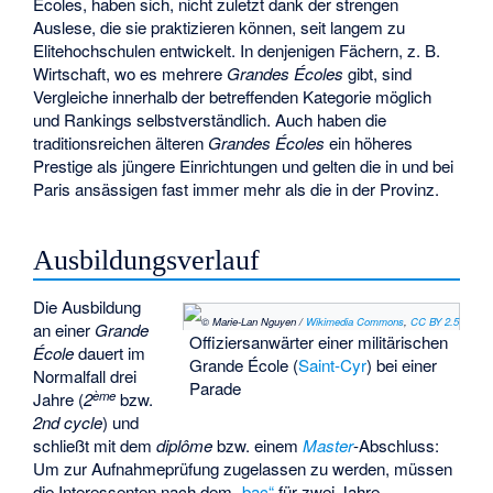
Écoles, haben sich, nicht zuletzt dank der strengen
Auslese, die sie praktizieren können, seit langem zu
Elitehochschulen entwickelt. In denjenigen Fächern, z. B.
Wirtschaft, wo es mehrere
Grandes Écoles
gibt, sind
Vergleiche innerhalb der betreffenden Kategorie möglich
und Rankings selbstverständlich. Auch haben die
traditionsreichen älteren
Grandes Écoles
ein höheres
Prestige als jüngere Einrichtungen und gelten die in und bei
Paris ansässigen fast immer mehr als die in der Provinz.
Ausbildungsverlauf
Die Ausbildung
© Marie-Lan Nguyen /
Wikimedia Commons
,
CC BY 2.5
an einer
Grande
Offiziersanwärter einer militärischen
École
dauert im
Grande École (
Saint-Cyr
) bei einer
Normalfall drei
Parade
ème
Jahre (
2
bzw.
2nd cycle
) und
schließt mit dem
diplôme
bzw. einem
Master
-Abschluss:
Um zur Aufnahmeprüfung zugelassen zu werden, müssen
die Interessenten nach dem
„bac“
für zwei Jahre