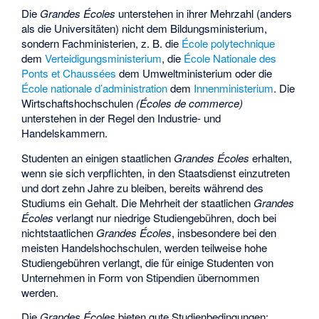
Die
Grandes Écoles
unterstehen in ihrer Mehrzahl (anders
als die Universitäten) nicht dem Bildungsministerium,
sondern Fachministerien, z. B. die
École polytechnique
dem
Verteidigungsministerium
, die
École Nationale des
Ponts et Chaussées
dem Umweltministerium oder die
École nationale d’administration
dem
Innenministerium
. Die
Wirtschaftshochschulen
(Écoles de commerce)
unterstehen in der Regel den Industrie- und
Handelskammern.
Studenten an einigen staatlichen
Grandes Écoles
erhalten,
wenn sie sich verpflichten, in den Staatsdienst einzutreten
und dort zehn Jahre zu bleiben, bereits während des
Studiums ein Gehalt. Die Mehrheit der staatlichen
Grandes
Écoles
verlangt nur niedrige Studiengebühren, doch bei
nichtstaatlichen
Grandes Écoles
, insbesondere bei den
meisten Handelshochschulen, werden teilweise hohe
Studiengebühren verlangt, die für einige Studenten von
Unternehmen in Form von Stipendien übernommen
werden.
Die
Grandes Écoles
bieten gute Studienbedingungen: