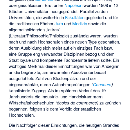
oder geschlossen. Erst unter
Napoleon
wurden 1808 in 12
Städten Universitäten neu gegründet. Parallel zu den
Universitäten, die weiterhin in
Fakultäten
gegliedert und für
die traditionellen Fächer
Jura
und
Medizin
sowie die
allgemeinbildenden „lettres“
(Literatur/Philosophie/Philologie) zuständig waren, wurden
nach und nach Hochschulen eines neuen Typs geschaffen,
deren Ausbildung sich meist auf ein einziges Fach bzw.
eine Gruppe eng verwandter Disziplinen bezog und dem
Staat loyale und kompetente Fachbeamte liefern sollte. Ein
wichtiges Merkmal dieser Einrichtungen war von Anbeginn
an die begrenzte, am erwarteten Absolventenbedarf
ausgerichtete Zahl von Studienplätzen und der
eingeschränkte, durch Aufnahmeprüfungen
(
Concours
)
kanalisierte Zugang. Als im späteren Verlauf des 19.
Jahrhunderts die Industrie- und Handelskammern
Wirtschaftshochschulen
(écoles de commerce)
zu gründen
begannen, folgten sie dem Vorbild der staatlichen
Hochschulen.
Die Nachfolger dieser Einrichtungen, die heutigen Grandes