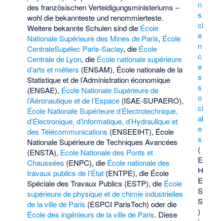
n
des französischen Verteidigungsministeriums –
s
wohl die bekannteste und renommierteste.
ci
Weitere bekannte Schulen sind die
École
e
Nationale Supérieure des Mines de Paris
,
École
n
CentraleSupélec Paris-Saclay
, die
École
c
Centrale de Lyon
, die
École nationale supérieure
e
d’arts et métiers
(ENSAM),
École nationale de la
s
Statistique et de l’Administration économique
s
(ENSAE),
École Nationale Supérieure de
o
l’Aéronautique et de l’Espace
(ISAE-SUPAERO),
ci
École Nationale Supérieure d’Électrotechnique,
al
d’Électronique, d’Informatique, d’Hydraulique et
e
des Télécommunications
(ENSEEIHT),
École
s
Nationale Supérieure de Techniques Avancées
(
(ENSTA),
Ecole Nationale des Ponts et
E
Chaussées
(ENPC), die
École nationale des
H
travaux publics de l’État
(ENTPE), die
École
E
Spéciale des Travaux Publics
(ESTP), die
École
S
supérieure de physique et de chimie industrielles
S
de la ville de Paris
(ESPCI ParisTech) oder die
)
École des ingénieurs de la ville de Paris
. Diese