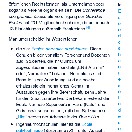
öffentlichen Rechtsformen, als Unternehmen oder
ie
sogar als Vereine organisiert sein. Die
Conférence
É
des grandes écoles
als Vereinigung der
Grandes
c
Écoles
hat 231 Mitgliedshochschulen, darunter auch
ol
[
4
]
13 Einrichtungen außerhalb Frankreichs.
e
d
Man unterscheidet im Wesentlichen:
e
s
die vier
Écoles normales supérieures
: Diese
h
Schulen bilden vor allem Forscher und Dozenten
a
aus. Studenten, die ihr Curriculum
u
abgeschlossen haben, sind als „ENS Alumni“'
t
oder „Normaliens“ bekannt. Normaliens sind
e
Beamte in der Ausbildung, und als solche
s
erhalten sie ein monatliches Gehalt im
é
Austausch gegen ihre Bereitschaft, zehn Jahre
t
für den Staat zu arbeiten. Die bekannteste ist die
u
École Normale Supérieure in Paris (Natur- und
d
Geisteswissenschaften), mit dem Spitznamen
e
„
Ulm
“ wegen der Adresse in der
Rue d’Ulm
.
s
Ingenieurhochschulen: hier ist die
École
e
polytechnique
(Spitzname
l’X
) – unter Aufsicht