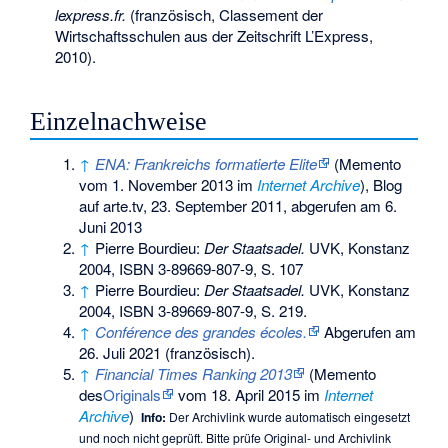
lexpress.fr.
(französisch, Classement der
Wirtschaftsschulen aus der Zeitschrift L’Express,
2010).
Einzelnachweise
↑
ENA: Frankreichs formatierte Elite
(
Memento
vom 1. November 2013 im
Internet Archive
), Blog
auf arte.tv, 23. September 2011, abgerufen am 6.
Juni 2013
↑
Pierre Bourdieu:
Der Staatsadel.
UVK, Konstanz
2004,
ISBN 3-89669-807-9
, S. 107
↑
Pierre Bourdieu:
Der Staatsadel.
UVK, Konstanz
2004,
ISBN 3-89669-807-9
, S. 219.
↑
Conférence des grandes écoles.
Abgerufen am
26. Juli 2021
(französisch).
↑
Financial Times Ranking 2013
(
Memento
des
Originals
vom 18. April 2015 im
Internet
Archive
)
Info:
Der Archivlink wurde automatisch eingesetzt
und noch nicht geprüft. Bitte prüfe Original- und Archivlink