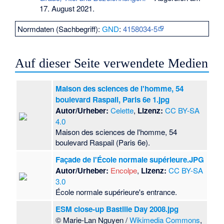
17. August 2021
.
Normdaten (Sachbegriff):
GND
:
4158034-5
Auf dieser Seite verwendete Medien
Maison des sciences de l'homme, 54
boulevard Raspail, Paris 6e 1.jpg
Autor/Urheber:
Celette
,
Lizenz:
CC BY-SA
4.0
Maison des sciences de l'homme, 54
boulevard Raspail (Paris 6e).
Façade de l'École normale supérieure.JPG
Autor/Urheber:
Encolpe
,
Lizenz:
CC BY-SA
3.0
École normale supérieure's entrance.
ESM close-up Bastille Day 2008.jpg
© Marie-Lan Nguyen /
Wikimedia Commons
,