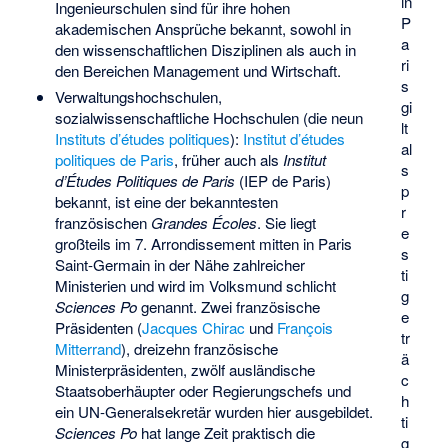
in
Ingenieurschulen sind für ihre hohen
P
akademischen Ansprüche bekannt, sowohl in
a
den wissenschaftlichen Disziplinen als auch in
ri
den Bereichen Management und Wirtschaft.
s
Verwaltungshochschulen,
gi
sozialwissenschaftliche Hochschulen (die neun
lt
Instituts d’études politiques
):
Institut d’études
al
politiques de Paris
, früher auch als
Institut
s
d’Études Politiques de Paris
(IEP de Paris)
p
bekannt, ist eine der bekanntesten
r
französischen
Grandes Écoles
. Sie liegt
e
großteils im 7. Arrondissement mitten in Paris
s
Saint-Germain in der Nähe zahlreicher
ti
Ministerien und wird im Volksmund schlicht
g
Sciences Po
genannt. Zwei französische
e
Präsidenten (
Jacques Chirac
und
François
tr
Mitterrand
), dreizehn französische
ä
Ministerpräsidenten, zwölf ausländische
c
Staatsoberhäupter oder Regierungschefs und
h
ein UN-Generalsekretär wurden hier ausgebildet.
ti
Sciences Po
hat lange Zeit praktisch die
g