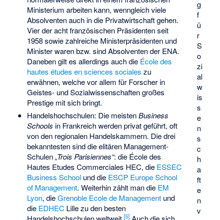
g
Ministerium arbeiten kann, wenngleich viele
f
Absolventen auch in die Privatwirtschaft gehen.
ü
Vier der acht französischen Präsidenten seit
r
1958 sowie zahlreiche Ministerpräsidenten und
S
Minister waren bzw. sind Absolventen der ENA.
o
Daneben gilt es allerdings auch die
École des
zi
hautes études en sciences sociales
zu
al
erwähnen, welche vor allem für Forscher in
w
Geistes- und Sozialwissenschaften großes
is
Prestige mit sich bringt.
s
Handelshochschulen: Die meisten
Business
e
Schools
in Frankreich werden privat geführt, oft
n
von den regionalen Handelskammern. Die drei
s
bekanntesten sind die elitären Management-
c
Schulen
„Trois Parisiennes“
: die École des
h
Hautes Etudes Commerciales
HEC
, die
ESSEC
a
Business School
und die
ESCP Europe School
ft
of Management
. Weiterhin zählt man die
EM
e
Lyon
, die
Grenoble Ecole de Management
und
n
die
EDHEC
Lille zu den besten
v
[
5
]
Handelshochschulen weltweit.
Auch die sich