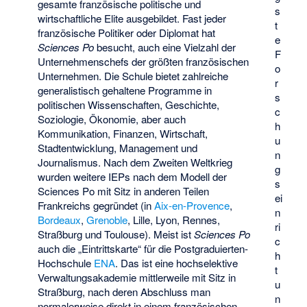
gesamte französische politische und
s
wirtschaftliche Elite ausgebildet. Fast jeder
t
französische Politiker oder Diplomat hat
e
Sciences Po
besucht, auch eine Vielzahl der
F
Unternehmenschefs der größten französischen
o
Unternehmen. Die Schule bietet zahlreiche
r
generalistisch gehaltene Programme in
s
politischen Wissenschaften, Geschichte,
c
Soziologie, Ökonomie, aber auch
h
Kommunikation, Finanzen, Wirtschaft,
u
Stadtentwicklung, Management und
n
Journalismus. Nach dem Zweiten Weltkrieg
g
wurden weitere IEPs nach dem Modell der
s
Sciences Po mit Sitz in anderen Teilen
ei
Frankreichs gegründet (in
Aix-en-Provence
,
n
Bordeaux
,
Grenoble
, Lille, Lyon,
Rennes
,
ri
Straßburg und
Toulouse
). Meist ist
Sciences Po
c
auch die „Eintrittskarte“ für die Postgraduierten-
h
Hochschule
ENA
. Das ist eine hochselektive
t
Verwaltungsakademie mittlerweile mit Sitz in
u
Straßburg, nach deren Abschluss man
n
normalerweise direkt in einem französischen