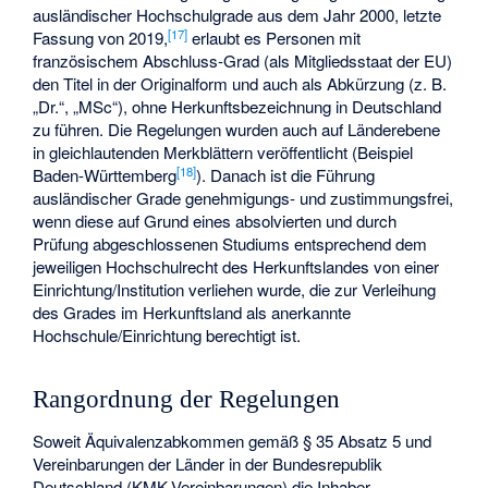
ausländischer Hochschulgrade aus dem Jahr 2000, letzte
[
17
]
Fassung von 2019,
erlaubt es Personen mit
französischem Abschluss-Grad (als Mitgliedsstaat der EU)
den Titel in der Originalform und auch als Abkürzung (z. B.
„Dr.“, „MSc“), ohne Herkunftsbezeichnung in Deutschland
zu führen. Die Regelungen wurden auch auf Länderebene
in gleichlautenden Merkblättern veröffentlicht (Beispiel
[
18
]
Baden-Württemberg
). Danach ist die Führung
ausländischer Grade genehmigungs- und zustimmungsfrei,
wenn diese auf Grund eines absolvierten und durch
Prüfung abgeschlossenen Studiums entsprechend dem
jeweiligen Hochschulrecht des Herkunftslandes von einer
Einrichtung/Institution verliehen wurde, die zur Verleihung
des Grades im Herkunftsland als anerkannte
Hochschule/Einrichtung berechtigt ist.
Rangordnung der Regelungen
Soweit Äquivalenzabkommen gemäß § 35 Absatz 5 und
Vereinbarungen der Länder in der Bundesrepublik
Deutschland (KMK-Vereinbarungen) die Inhaber