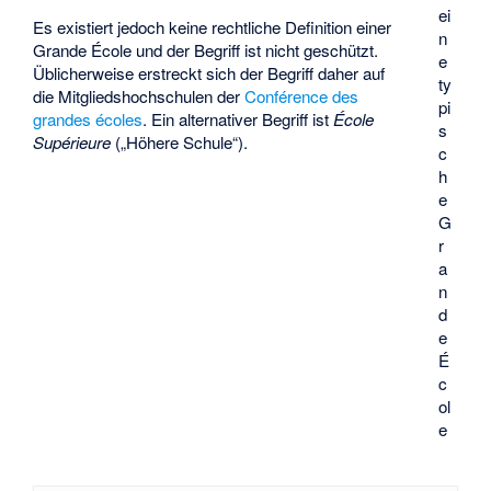
ei
Es existiert jedoch keine rechtliche Definition einer
n
Grande École und der Begriff ist nicht geschützt.
e
Üblicherweise erstreckt sich der Begriff daher auf
ty
die Mitgliedshochschulen der
Conférence des
pi
grandes écoles
. Ein alternativer Begriff ist
École
s
Supérieure
(„Höhere Schule“).
c
h
e
G
r
a
n
d
e
É
c
ol
e