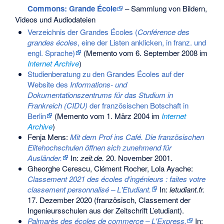
Commons
: Grande École
– Sammlung von Bildern,
Videos und Audiodateien
Verzeichnis der Grandes Écoles (
Conférence des
grandes écoles
, eine der Listen anklicken, in franz. und
engl. Sprache)
(
Memento
vom 6. September 2008 im
Internet Archive
)
Studienberatung zu den Grandes Écoles auf der
Website des
Informations- und
Dokumentationszentrums für das Studium in
Frankreich (CIDU)
der französischen Botschaft in
Berlin
(
Memento
vom 1. März 2004 im
Internet
Archive
)
Fenja Mens:
Mit dem Prof ins Café. Die französischen
Elitehochschulen öffnen sich zunehmend für
Ausländer.
In:
zeit.de.
20. November 2001
.
Gheorghe Cerescu, Clément Rocher, Lola Ayache:
Classement 2021 des écoles d'ingénieurs : faites votre
classement personnalisé – L'Etudiant.
In:
letudiant.fr.
17. Dezember 2020
(französisch, Classement der
Ingenieursschulen aus der Zeitschrift L’etudiant).
Palmarès des écoles de commerce – L'Express.
In: