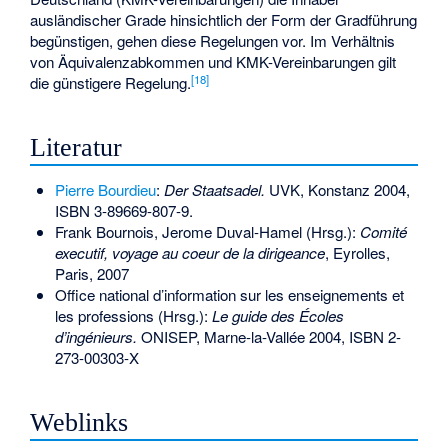
ausländischer Grade hinsichtlich der Form der Gradführung
begünstigen, gehen diese Regelungen vor. Im Verhältnis
von Äquivalenzabkommen und KMK-Vereinbarungen gilt
[
18
]
die günstigere Regelung.
Literatur
Pierre Bourdieu
:
Der Staatsadel.
UVK, Konstanz 2004,
ISBN 3-89669-807-9
.
Frank Bournois, Jerome Duval-Hamel (Hrsg.):
Comité
executif, voyage au coeur de la dirigeance
, Eyrolles,
Paris, 2007
Office national d’information sur les enseignements et
les professions (Hrsg.):
Le guide des Écoles
d’ingénieurs.
ONISEP, Marne-la-Vallée 2004,
ISBN 2-
273-00303-X
Weblinks