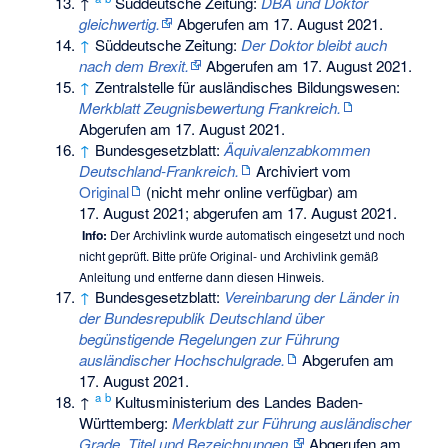
↑
Süddeutsche Zeitung:
DBA und Doktor
gleichwertig.
Abgerufen am 17. August 2021
.
↑
Süddeutsche Zeitung:
Der Doktor bleibt auch
nach dem Brexit.
Abgerufen am 17. August 2021
.
↑
Zentralstelle für ausländisches Bildungswesen:
Merkblatt Zeugnisbewertung Frankreich.
Abgerufen am 17. August 2021
.
↑
Bundesgesetzblatt:
Äquivalenzabkommen
Deutschland-Frankreich.
Archiviert vom
Original
(nicht mehr online verfügbar) am
17. August 2021
;
abgerufen am 17. August 2021
.
Info:
Der Archivlink wurde automatisch eingesetzt und noch
nicht geprüft. Bitte prüfe Original- und Archivlink gemäß
Anleitung
und entferne dann diesen Hinweis.
↑
Bundesgesetzblatt:
Vereinbarung der Länder in
der Bundesrepublik Deutschland über
begünstigende Regelungen zur Führung
ausländischer Hochschulgrade.
Abgerufen am
17. August 2021
.
a
b
↑
Kultusministerium des Landes Baden-
Württemberg:
Merkblatt zur Führung ausländischer
Grade, Titel und Bezeichnungen.
Abgerufen am