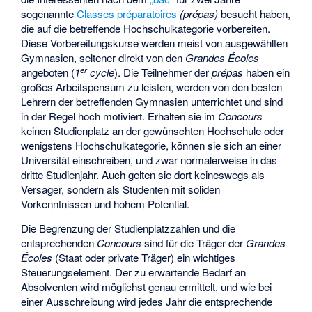
sogenannte
Classes préparatoires
(prépas)
besucht haben,
die auf die betreffende Hochschulkategorie vorbereiten.
Diese Vorbereitungskurse werden meist von ausgewählten
Gymnasien, seltener direkt von den
Grandes Écoles
er
angeboten (
1
cycle
). Die Teilnehmer der
prépas
haben ein
großes Arbeitspensum zu leisten, werden von den besten
Lehrern der betreffenden Gymnasien unterrichtet und sind
in der Regel hoch motiviert. Erhalten sie im
Concours
keinen Studienplatz an der gewünschten Hochschule oder
wenigstens Hochschulkategorie, können sie sich an einer
Universität einschreiben, und zwar normalerweise in das
dritte Studienjahr. Auch gelten sie dort keineswegs als
Versager, sondern als Studenten mit soliden
Vorkenntnissen und hohem Potential.
Die Begrenzung der Studienplatzzahlen und die
entsprechenden
Concours
sind für die Träger der
Grandes
Écoles
(Staat oder private Träger) ein wichtiges
Steuerungselement. Der zu erwartende Bedarf an
Absolventen wird möglichst genau ermittelt, und wie bei
einer Ausschreibung wird jedes Jahr die entsprechende