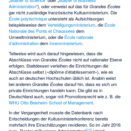
„
Master of Science
“ oder „
Master of Business
Administration
“), oder verweist auf das für
Grandes Écoles
gar nicht zuständige französische Kultusministerium. Die
École polytechnique
untersteht als Aufsichtsorgan
beispielsweise dem
Verteidigungsministerium
, die
École
Nationale des Ponts et Chaussées
dem
Umweltministerium, oder die
École nationale
d’administration
dem
Innenministerium
.
Teilweise wird auch darauf hingewiesen, dass die
Abschlüsse von
Grandes Écoles
nicht auf nationaler Ebene
erfolgen. Stattdessen verleihen die Einrichtungen die
Abschlüsse selbst («diplôme d’établissement»), wie es
auch an deutschen Hochschulen üblich ist. Anabin weist
bei anderen
Grandes Écoles
darauf hin, dass es sich um
private Einrichtungen handeln kann. Die gibt es in
Deutschland auch, sogar mit Promotionsrecht wie z. B. die
WHU Otto Beisheim School of Management
.
In der Vergangenheit musste die Datenbank nach
Entscheidungen der Kultusministerkonferenz bereits
mehrfach ihre Einschätzungen revidieren. So im Jahr 2016
[
13
]
zum „Doctor of Business Administration“
(gleich