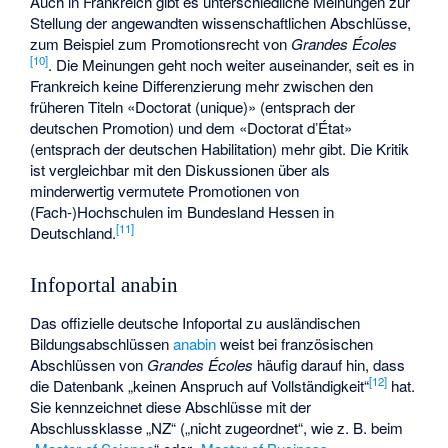
Auch in Frankreich gibt es unterschiedliche Meinungen zur
Stellung der angewandten wissenschaftlichen Abschlüsse,
zum Beispiel zum Promotionsrecht von
Grandes Écoles
[
10
]
. Die Meinungen geht noch weiter auseinander, seit es in
Frankreich keine Differenzierung mehr zwischen den
früheren Titeln «Doctorat (unique)» (entsprach der
deutschen Promotion) und dem «Doctorat d’État»
(entsprach der deutschen Habilitation) mehr gibt. Die Kritik
ist vergleichbar mit den Diskussionen über als
minderwertig vermutete Promotionen von
(Fach-)Hochschulen im Bundesland Hessen in
[
11
]
Deutschland.
Infoportal anabin
Das offizielle deutsche Infoportal zu ausländischen
Bildungsabschlüssen
anabin
weist bei französischen
Abschlüssen von
Grandes Écoles
häufig darauf hin, dass
[
12
]
die Datenbank „keinen Anspruch auf Vollständigkeit“
hat.
Sie kennzeichnet diese Abschlüsse mit der
Abschlussklasse „NZ“ („nicht zugeordnet“, wie z. B. beim