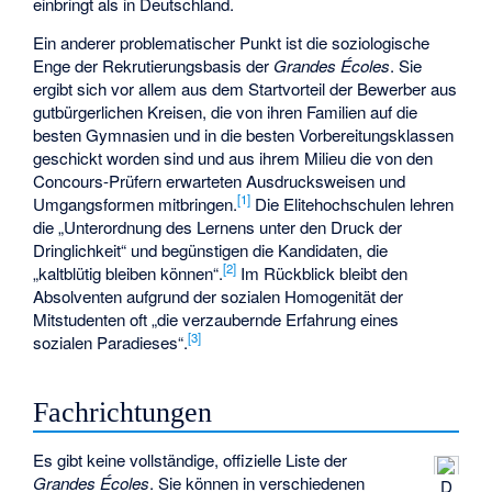
einbringt als in Deutschland.
Ein anderer problematischer Punkt ist die soziologische
Enge der Rekrutierungsbasis der
Grandes Écoles
. Sie
ergibt sich vor allem aus dem Startvorteil der Bewerber aus
gutbürgerlichen Kreisen, die von ihren Familien auf die
besten Gymnasien und in die besten Vorbereitungsklassen
geschickt worden sind und aus ihrem Milieu die von den
Concours-Prüfern erwarteten Ausdrucksweisen und
[
1
]
Umgangsformen mitbringen.
Die Elitehochschulen lehren
die „Unterordnung des Lernens unter den Druck der
Dringlichkeit“ und begünstigen die Kandidaten, die
[
2
]
„kaltblütig bleiben können“.
Im Rückblick bleibt den
Absolventen aufgrund der sozialen Homogenität der
Mitstudenten oft „die verzaubernde Erfahrung eines
[
3
]
sozialen Paradieses“.
Fachrichtungen
Es gibt keine vollständige, offizielle Liste der
Grandes Écoles
. Sie können in verschiedenen
D