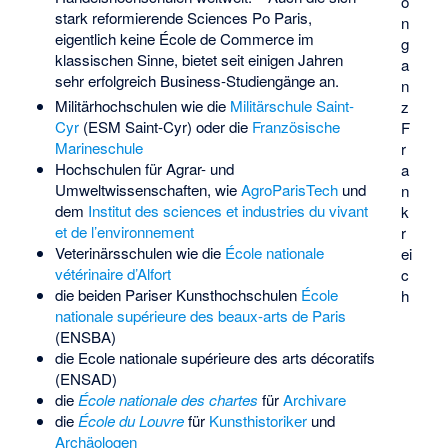
o
stark reformierende Sciences Po Paris,
n
eigentlich keine École de Commerce im
g
klassischen Sinne, bietet seit einigen Jahren
a
sehr erfolgreich Business-Studiengänge an.
n
Militärhochschulen wie die
Militärschule Saint-
z
Cyr
(ESM Saint-Cyr) oder die
Französische
F
Marineschule
r
Hochschulen für Agrar- und
a
Umweltwissenschaften, wie
AgroParisTech
und
n
dem
Institut des sciences et industries du vivant
k
et de l’environnement
r
Veterinärsschulen wie die
École nationale
ei
vétérinaire d’Alfort
c
die beiden Pariser Kunsthochschulen
École
h
nationale supérieure des beaux-arts de Paris
(ENSBA)
die
Ecole nationale supérieure des arts décoratifs
(ENSAD)
die
École nationale des chartes
für
Archivare
die
École du Louvre
für
Kunsthistoriker
und
Archäologen