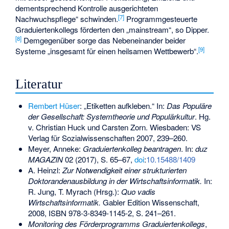
dementsprechend Kontrolle ausgerichteten
[
7
]
Nachwuchspflege“ schwinden.
Programmgesteuerte
Graduiertenkollegs förderten den „mainstream“, so Dipper.
[
8
]
Demgegenüber sorge das Nebeneinander beider
[
9
]
Systeme „insgesamt für einen heilsamen Wettbewerb“.
Literatur
Rembert Hüser
: „Etiketten aufkleben.“ In:
Das Populäre
der Gesellschaft: Systemtheorie und Populärkultur
. Hg.
v. Christian Huck und Carsten Zorn. Wiesbaden: VS
Verlag für Sozialwissenschaften 2007, 239–260.
Meyer, Anneke:
Graduiertenkolleg beantragen
. In:
duz
MAGAZIN
02 (2017), S. 65–67,
doi
:
10.15488/1409
A. Heinzl:
Zur Notwendigkeit einer strukturierten
Doktorandenausbildung in der Wirtschaftsinformatik.
In:
R. Jung, T. Myrach (Hrsg.):
Quo vadis
Wirtschaftsinformatik.
Gabler Edition Wissenschaft,
2008,
ISBN 978-3-8349-1145-2
, S. 241–261.
Monitoring des Förderprogramms Graduiertenkollegs
,