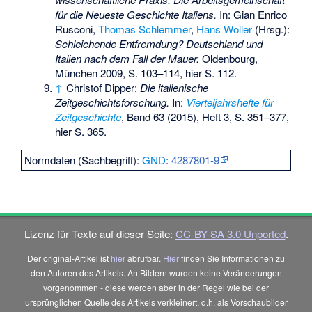
für die Neueste Geschichte Italiens.
In: Gian Enrico
Rusconi,
Thomas Schlemmer
,
Hans Woller
(Hrsg.):
Schleichende Entfremdung? Deutschland und
Italien nach dem Fall der Mauer.
Oldenbourg,
München 2009, S. 103–114, hier S. 112.
↑
Christof Dipper:
Die italienische
Zeitgeschichtsforschung.
In:
Vierteljahrshefte für
Zeitgeschichte
, Band 63 (2015), Heft 3, S. 351–377,
hier S. 365.
Normdaten (Sachbegriff):
GND
:
4287801-9
Lizenz für Texte auf dieser Seite:
CC-BY-SA 3.0 Unported
.
Der original-Artikel ist
hier
abrufbar.
Hier
finden Sie Informationen zu
den Autoren des Artikels. An Bildern wurden keine Veränderungen
vorgenommen - diese werden aber in der Regel wie bei der
ursprünglichen Quelle des Artikels verkleinert, d.h. als Vorschaubilder