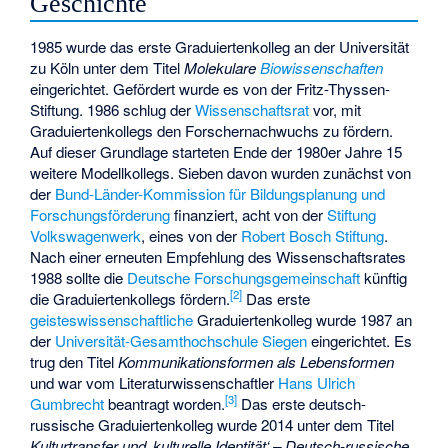
Geschichte
1985 wurde das erste Graduiertenkolleg an der Universität
zu Köln unter dem Titel
Molekulare
Biowissenschaften
eingerichtet. Gefördert wurde es von der Fritz-Thyssen-
Stiftung. 1986 schlug der
Wissenschaftsrat
vor, mit
Graduiertenkollegs den Forschernachwuchs zu fördern.
Auf dieser Grundlage starteten Ende der 1980er Jahre 15
weitere Modellkollegs. Sieben davon wurden zunächst von
der
Bund-Länder-Kommission für Bildungsplanung und
Forschungsförderung
finanziert, acht von der
Stiftung
Volkswagenwerk
, eines von der
Robert Bosch Stiftung
.
Nach einer erneuten Empfehlung des Wissenschaftsrates
1988 sollte die
Deutsche Forschungsgemeinschaft
künftig
[
2
]
die Graduiertenkollegs fördern.
Das erste
geisteswissenschaftliche
Graduiertenkolleg wurde 1987 an
der
Universität-Gesamthochschule Siegen
eingerichtet. Es
trug den Titel
Kommunikationsformen als Lebensformen
und war vom Literaturwissenschaftler
Hans Ulrich
[
3
]
Gumbrecht
beantragt worden.
Das erste deutsch-
russische Graduiertenkolleg wurde 2014 unter dem Titel
Kulturtransfer und ‚kulturelle Identität‘ – Deutsch-russische