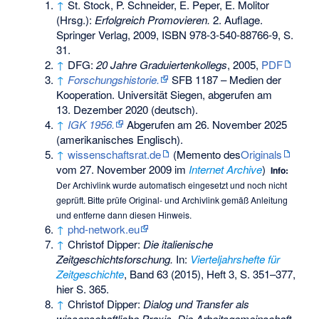
↑
St. Stock, P. Schneider, E. Peper, E. Molitor
(Hrsg.):
Erfolgreich Promovieren.
2. Auflage.
Springer Verlag, 2009,
ISBN 978-3-540-88766-9
, S.
31.
↑
DFG:
20 Jahre Graduiertenkollegs
, 2005,
PDF
↑
Forschungshistorie.
SFB 1187 – Medien der
Kooperation. Universität Siegen,
abgerufen am
13. Dezember 2020
(deutsch).
↑
IGK 1956.
Abgerufen am 26. November 2025
(amerikanisches Englisch).
↑
wissenschaftsrat.de
(
Memento
des
Originals
vom 27. November 2009 im
Internet Archive
)
Info:
Der Archivlink wurde automatisch eingesetzt und noch nicht
geprüft. Bitte prüfe Original- und Archivlink gemäß
Anleitung
und entferne dann diesen Hinweis.
↑
phd-network.eu
↑
Christof Dipper:
Die italienische
Zeitgeschichtsforschung.
In:
Vierteljahrshefte für
Zeitgeschichte
, Band 63 (2015), Heft 3, S. 351–377,
hier S. 365.
↑
Christof Dipper:
Dialog und Transfer als
wissenschaftliche Praxis. Die Arbeitsgemeinschaft