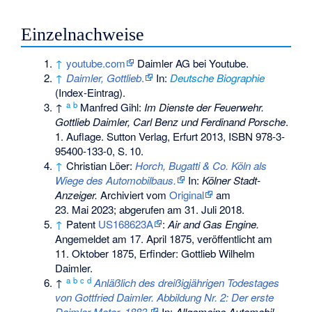
Einzelnachweise
↑
youtube.com
Daimler AG bei Youtube.
↑
Daimler, Gottlieb
.
In:
Deutsche Biographie
(Index-Eintrag).
a
b
↑
Manfred Gihl:
Im Dienste der Feuerwehr.
Gottlieb Daimler, Carl Benz und Ferdinand Porsche
.
1. Auflage. Sutton Verlag, Erfurt 2013,
ISBN 978-3-
95400-133-0
,
S.
10
.
↑
Christian Löer:
Horch, Bugatti & Co. Köln als
Wiege des Automobilbaus.
In:
Kölner Stadt-
Anzeiger.
Archiviert vom
Original
am
23. Mai 2023
;
abgerufen am 31. Juli 2018
.
↑
Patent
US168623A
:
Air and Gas Engine.
Angemeldet am
17. April 1875
, veröffentlicht am
11. Oktober 1875
, Erfinder: Gottlieb Wilhelm
Daimler.
a
b
c
d
↑
Anläßlich des dreißigjährigen Todestages
von Gottfried Daimler. Abbildung Nr. 2: Der erste
Daimler-Motor, 1883.
In:
Allgemeine Automobil-