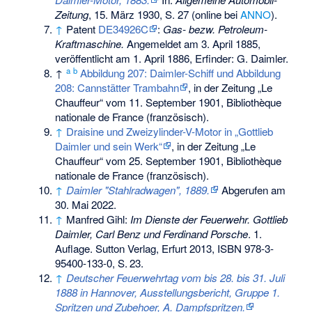
Zeitung
, 15. März 1930, S. 27 (online bei
ANNO
).
↑
Patent
DE34926C
:
Gas- bezw. Petroleum-
Kraftmaschine.
Angemeldet am
3. April 1885
,
veröffentlicht am
1. April 1886
, Erfinder: G. Daimler.
a
b
↑
Abbildung 207: Daimler-Schiff und Abbildung
208: Cannstätter Trambahn
, in der Zeitung „Le
Chauffeur“ vom 11. September 1901, Bibliothèque
nationale de France (französisch).
↑
Draisine und Zweizylinder-V-Motor in „Gottlieb
Daimler und sein Werk“
, in der Zeitung „Le
Chauffeur“ vom 25. September 1901, Bibliothèque
nationale de France (französisch).
↑
Daimler "Stahlradwagen", 1889.
Abgerufen am
30. Mai 2022
.
↑
Manfred Gihl:
Im Dienste der Feuerwehr. Gottlieb
Daimler, Carl Benz und Ferdinand Porsche
. 1.
Auflage. Sutton Verlag, Erfurt 2013,
ISBN 978-3-
95400-133-0
,
S.
23
.
↑
Deutscher Feuerwehrtag vom bis 28. bis 31. Juli
1888 in Hannover, Ausstellungsbericht, Gruppe 1.
Spritzen und Zubehoer, A. Dampfspritzen.