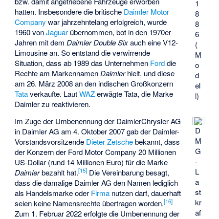
bzw. damit angetriebene Fahrzeuge erworben
1
hatten. Insbesondere die britische
Daimler Motor
8
Company
war jahrzehntelang erfolgreich, wurde
8
1960 von
Jaguar
übernommen, bot in den 1970er
6
Jahren mit dem
Daimler Double Six
auch eine V12-
(
Limousine an. So entstand die verwirrende
M
Situation, dass ab 1989 das Unternehmen
Ford
die
o
Rechte am Markennamen
Daimler
hielt, und diese
d
am 26. März 2008 an den indischen Großkonzern
el
Tata
verkaufte. Laut
WAZ
erwägte Tata, die Marke
l)
Daimler zu reaktivieren.
Im Zuge der Umbenennung der DaimlerChrysler AG
D
in Daimler AG am 4. Oktober 2007 gab der Daimler-
M
Vorstandsvorsitzende
Dieter Zetsche
bekannt, dass
G
der Konzern der Ford Motor Company 20 Millionen
-
US-Dollar (rund 14 Millionen Euro) für die Marke
[
15
]
L
Daimler
bezahlt hat.
Die Vereinbarung besagt,
a
dass die damalige Daimler AG den Namen lediglich
st
als Handelsmarke oder
Firma
nutzen darf, dauerhaft
[
16
]
kr
seien keine Namensrechte übertragen worden.
af
Zum 1. Februar 2022 erfolgte die Umbenennung der