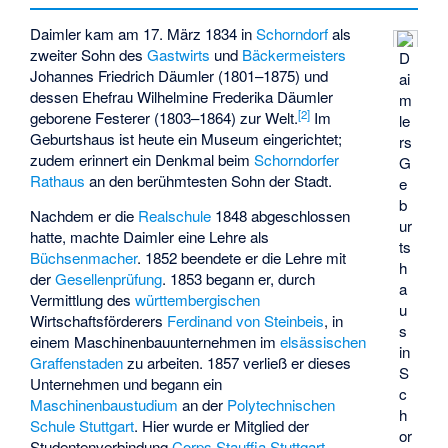
Daimler kam am 17. März 1834 in
Schorndorf
als
zweiter Sohn des
Gastwirts
und
Bäckermeisters
D
Johannes Friedrich Däumler (1801–1875) und
ai
dessen Ehefrau Wilhelmine Frederika Däumler
m
[
2
]
geborene Festerer (1803–1864) zur Welt.
Im
le
Geburtshaus ist heute ein Museum eingerichtet;
rs
zudem erinnert ein Denkmal beim
Schorndorfer
G
Rathaus
an den berühmtesten Sohn der Stadt.
e
b
Nachdem er die
Realschule
1848 abgeschlossen
ur
hatte, machte Daimler eine Lehre als
ts
Büchsenmacher
. 1852 beendete er die Lehre mit
h
der
Gesellenprüfung
. 1853 begann er, durch
a
Vermittlung des
württembergischen
u
Wirtschaftsförderers
Ferdinand von Steinbeis
, in
s
einem Maschinenbauunternehmen im
elsässischen
in
Graffenstaden
zu arbeiten. 1857 verließ er dieses
S
Unternehmen und begann ein
c
Maschinenbaustudium
an der
Polytechnischen
h
Schule Stuttgart
. Hier wurde er Mitglied der
or
Studentenverbindung
Corps Stauffia Stuttgart
.