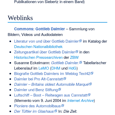
Publikationen von Siebertz in einem Band)
Weblinks
Commons
: Gottlieb Daimler
– Sammlung von
Bildern, Videos und Audiodateien
Literatur von und über Gottlieb Daimler
im Katalog der
Deutschen Nationalbibliothek
Zeitungsartikel über Gottlieb Daimler
in den
Historischen Pressearchiven
der
ZBW
Susanne Eckelmann:
Gottlieb Daimler.
Tabellarischer
Lebenslauf im
LeMO
(
DHM
und
HdG
)
Biografie Gottlieb Daimlers im Weblog Text42
Daimler bei Pro Alt-Cannstatt
Daimler – Britains oldest Automobile Marqué
Daimler und Benz Stiftung
Luftschiff – Boot – Reitwagen aus Cannstatt
(
Memento
vom 9. Juni 2004 im
Internet Archive
)
Pioniere des Automobilbaus
Der Tüftler im Glashaus
In:
Die Zeit.