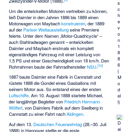
Zweizylinder-V-Motor (1888).
s
c
Um die entwickelten Motoren vertreiben zu können,
h
ließ Daimler in den Jahren 1886 bis 1889 einen
e
Motorwagen von Maybach
konstruieren
, der 1889
v
auf der
Pariser Weltausstellung
seine Premiere
o
feierte. Unter dem Namen „Motor-Quadricycle“ –
n
auch
Stahlradwagen
genannt – entwickelten
1
Daimler und Maybach erstmals ein komplett
8
eigenständiges Fahrzeug mit einer Leistung von
8
1,5 PS und einer Geschwindigkeit von 18 km/h. Den
6
[
10
]
Rohrrahmen baute der Fahrradhersteller
NSU
.
(
1887 baute Daimler eine Fabrik in Cannstatt und
M
rüstete 1888 die Gondel eines Gasballons mit
o
seinem Motor aus. So entstand eines der ersten
d
Luftschiffe
. Am 10. August 1888 startete Michael,
el
der langjährige Begleiter von
Friedrich Hermann
l)
Wölfert
, von Daimlers Fabrik auf dem Seelberg in
Cannstatt zu einer Fahrt nach
Aldingen
.
D
Auf dem 13.
Deutschen Feuerwehrtag
(28.–30. Juli
ai
1888) in Hannover stellte er die erste