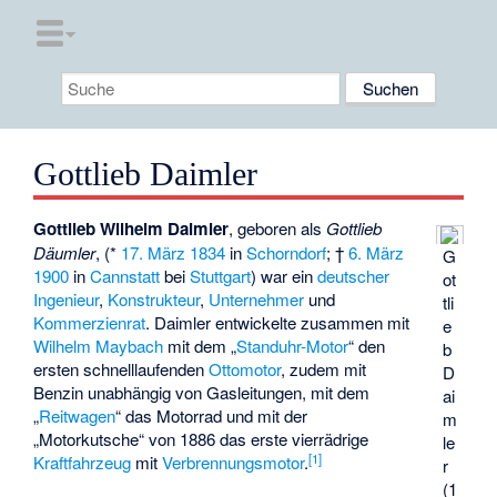
Gottlieb Daimler
Gottlieb Wilhelm Daimler
, geboren als
Gottlieb
Däumler
, (*
17. März
1834
in
Schorndorf
; †
6. März
G
1900
in
Cannstatt
bei
Stuttgart
) war ein
deutscher
ot
Ingenieur
,
Konstrukteur
,
Unternehmer
und
tli
Kommerzienrat
. Daimler entwickelte zusammen mit
e
Wilhelm Maybach
mit dem „
Standuhr-Motor
“ den
b
ersten schnelllaufenden
Ottomotor
, zudem mit
D
Benzin unabhängig von Gasleitungen, mit dem
ai
„
Reitwagen
“ das Motorrad und mit der
m
„
Motorkutsche
“ von 1886 das erste vierrädrige
le
[
1
]
Kraftfahrzeug
mit
Verbrennungsmotor
.
r
(1