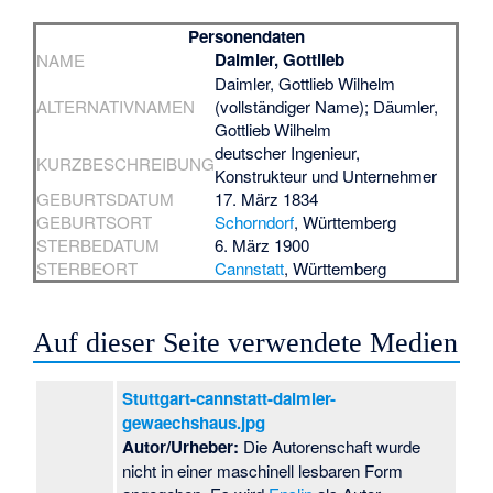
Personendaten
Daimler, Gottlieb
NAME
Daimler, Gottlieb Wilhelm
ALTERNATIVNAMEN
(vollständiger Name); Däumler,
Gottlieb Wilhelm
deutscher Ingenieur,
KURZBESCHREIBUNG
Konstrukteur und Unternehmer
GEBURTSDATUM
17. März 1834
GEBURTSORT
Schorndorf
, Württemberg
STERBEDATUM
6. März 1900
STERBEORT
Cannstatt
, Württemberg
Auf dieser Seite verwendete Medien
Stuttgart-cannstatt-daimler-
gewaechshaus.jpg
Autor/Urheber:
Die Autorenschaft wurde
nicht in einer maschinell lesbaren Form