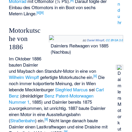
Motorrad
mit Ottomotor (½ PS).
Darauf folgte der
n
Einbau des Ottomotors in ein Boot von sechs
d
[
6
]
[
8
]
Metern Länge.
u
hr
Motorkutsc
he von
(c)
Daniel Wimpff
,
CC BY-SA 3.0
Daimlers Reitwagen von 1885
1886
(Nachbau)
Im Oktober 1886
bauten Daimler
und Maybach den Standuhr-Motor in eine von
D
[
6
]
Wilhelm Wimpff
gefertigte Motorkutsche ein.
Die
ai
noch immer kolportierte Meinung, der in Wien
m
lebende Mecklenburger
Siegfried Marcus
sei
Carl
le
Benz
(dreirädriger
Benz Patent-Motorwagen
rs
Nummer 1
, 1885) und Daimler bereits 1875
M
zuvorgekommen, ist unrichtig. 1887 baute Daimler
ot
einen Motor in eine Ausstellungsbahn
or
[
8
]
(
Straßenbahn
) ein.
Nicht lange danach baute
k
Daimler einen Lastkraftwagen und eine
Draisine
mit
ut
[
9
]