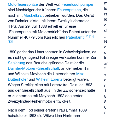
m
Motorfeuerspritze
der Welt vor.
Feuerlöschpumpen
le
sind Nachfolger der früheren
Feuerspritzen
, die
rs
noch mit
Muskelkraft
betrieben wurden. Das Gerät
B
von Daimler leistet mit ihrem Zweizylindermotor
o
4 PS. Am 29. Juli 1888 erhielt er für eine
ot
„Feuerspritze mit Motorbetrieb“ das Patent unter der
„
[
11
]
[
12
]
Nummer 46779 vom Kaiserlichen
Patentamt
.
N
[
13
]
e
1890 geriet das Unternehmen in Schwierigkeiten, da
c
es nicht genügend Fahrzeuge verkaufen konnte. Zur
k
Sanierung
des Betriebs gründete Daimler die
ar
Daimler-Motoren-Gesellschaft
, an der neben ihm
“
und Wilhelm Maybach die Unternehmer
Max
v
Duttenhofer
und
Wilhelm Lorenz
beteiligt waren.
o
Wegen Streitigkeiten mit Lorenz trat Daimler 1893
n
aus der Gesellschaft aus. In der Zwischenzeit hatte
1
er zusammen mit Maybach 1892 den ersten
8
Zweizylinder-Reihenmotor entwickelt.
8
6
Nach dem Tod seiner ersten Frau Emma 1889
(
heiratete er 1893 die Witwe Lina Hartmann