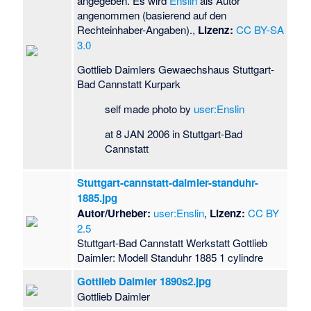
angegeben. Es wird
Enslin
als Autor
angenommen (basierend auf den
Rechteinhaber-Angaben).,
Lizenz:
CC BY-SA
3.0
Gottlieb Daimlers Gewaechshaus Stuttgart-
Bad Cannstatt Kurpark
self made photo by
user:Enslin
at 8 JAN 2006 in Stuttgart-Bad
Cannstatt
Stuttgart-cannstatt-daimler-standuhr-
1885.jpg
Autor/Urheber:
user:Enslin
,
Lizenz:
CC BY
2.5
Stuttgart-Bad Cannstatt Werkstatt Gottlieb
Daimler: Modell Standuhr 1885 1 cylindre
Gottlieb Daimler 1890s2.jpg
Gottlieb Daimler