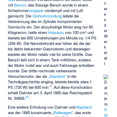
n
mit
Benzin
; das flüssige Benzin wurde in einem
er
Schwimmer
vergaser
verdampft und mit Luft
e
gemischt. Die
Glührohrzündung
leitete die
s
Verbrennung des im Zylinder komprimierten
d
Gemischs ein. Der einzylindrige Motor wog nur 60
er
Kilogramm, hatte einen
Hubraum
von 100 cm³ und
W
leistete bei 600 Umdrehungen pro Minute ca. 1/4 PS
er
(294 W). Die Nenndrehzahl war höher als die der
k
bis dahin bekannten Gasmotoren und deswegen
st
leistete der Motor relativ viel für seine Größe. Das
at
Benzin ließ sich in einem Tank mitführen, sodass
t
der Motor mobil war und auch Fahrzeuge antreiben
konnte. Der dritte nochmals verbesserte
Versuchsmotor, der als
„Standuhr“
in die
Technikgeschichte einging, leistete bereits etwa 1
D
−1
PS (735 W) bei 600 min
. Auf diese Konstruktion
ai
erhielt Daimler am 3. April 1885 das Reichspatent
m
[
7
]
Nr. 34926.
le
rs
Eine weitere Erfindung von Daimler und
Maybach
S
war der 1885 konstruierte „
Reitwagen
“, das erste
ta
[
6
]