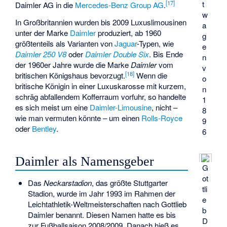
[
17
]
t
Daimler AG in die
Mercedes-Benz Group AG
.
w
In Großbritannien wurden bis 2009 Luxuslimousinen
a
unter der Marke
Daimler
produziert, ab 1960
g
größtenteils als Varianten von
Jaguar
-Typen, wie
e
Daimler 250 V8
oder
Daimler Double Six
. Bis Ende
n
der 1960er Jahre wurde die Marke
Daimler
vom
v
[
18
]
britischen Königshaus bevorzugt.
Wenn die
o
britische Königin in einer Luxuskarosse mit kurzem,
n
schräg abfallendem Kofferraum vorfuhr, so handelte
1
es sich meist um eine
Daimler-Limousine
, nicht –
8
wie man vermuten könnte – um einen
Rolls-Royce
9
oder
Bentley
.
6
Daimler als Namensgeber
G
ot
Das
Neckarstadion
, das größte Stuttgarter
tli
Stadion, wurde im Jahr 1993 im Rahmen der
e
Leichtathletik-Weltmeisterschaften nach Gottlieb
b
Daimler benannt. Diesen Namen hatte es bis
D
zur Fußballsaison 2008/2009. Danach hieß es