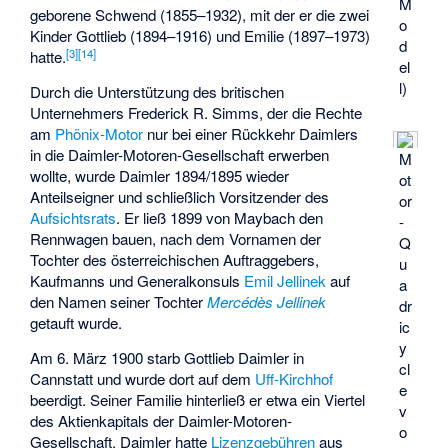
M
geborene Schwend (1855–1932), mit der er die zwei
o
Kinder Gottlieb (1894–1916) und Emilie (1897–1973)
d
[
3
]
[
14
]
hatte.
el
l)
Durch die Unterstützung des britischen
Unternehmers
Frederick R. Simms
, der die Rechte
am
Phönix-Motor
nur bei einer Rückkehr Daimlers
in die Daimler-Motoren-Gesellschaft erwerben
M
wollte, wurde Daimler 1894/1895 wieder
ot
Anteilseigner und schließlich Vorsitzender des
or
Aufsichtsrats
. Er ließ 1899 von Maybach den
-
Rennwagen bauen, nach dem Vornamen der
Q
Tochter des österreichischen Auftraggebers,
u
Kaufmanns und Generalkonsuls
Emil Jellinek
auf
a
den Namen seiner Tochter
Mercédès Jellinek
dr
getauft wurde.
ic
y
Am 6. März 1900 starb Gottlieb Daimler in
cl
Cannstatt und wurde dort auf dem
Uff-Kirchhof
e
beerdigt. Seiner Familie hinterließ er etwa ein Viertel
v
des Aktienkapitals der Daimler-Motoren-
o
Gesellschaft. Daimler hatte
Lizenzgebühren
aus