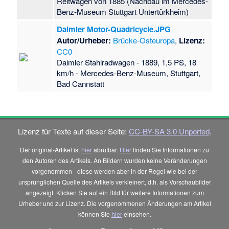
Reitwagen von 1885 (Nachbau im Mercedes-
Benz-Museum Stuttgart Untertürkheim)
Daimler Motor-Quadricycle.JPG
Autor/Urheber:
Brücke-Osteuropa
,
Lizenz:
CC0
Daimler Stahlradwagen - 1889, 1,5 PS, 18
km/h - Mercedes-Benz-Museum, Stuttgart,
Bad Cannstatt
Lizenz für Texte auf dieser Seite:
CC-BY-SA 3.0 Unported
.
Der original-Artikel ist
hier
abrufbar.
Hier
finden Sie Informationen zu
den Autoren des Artikels. An Bildern wurden keine Veränderungen
vorgenommen - diese werden aber in der Regel wie bei der
ursprünglichen Quelle des Artikels verkleinert, d.h. als Vorschaubilder
angezeigt. Klicken Sie auf ein Bild für weitere Informationen zum
Urheber und zur Lizenz. Die vorgenommenen Änderungen am Artikel
können Sie
hier
einsehen.