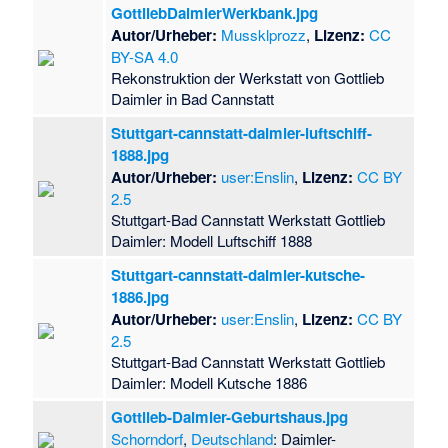
GottliebDaimlerWerkbank.jpg
Autor/Urheber:
Mussklprozz
,
Lizenz:
CC
BY-SA 4.0
Rekonstruktion der Werkstatt von Gottlieb
Daimler in Bad Cannstatt
Stuttgart-cannstatt-daimler-luftschiff-
1888.jpg
Autor/Urheber:
user:Enslin
,
Lizenz:
CC BY
2.5
Stuttgart-Bad Cannstatt Werkstatt Gottlieb
Daimler: Modell Luftschiff 1888
Stuttgart-cannstatt-daimler-kutsche-
1886.jpg
Autor/Urheber:
user:Enslin
,
Lizenz:
CC BY
2.5
Stuttgart-Bad Cannstatt Werkstatt Gottlieb
Daimler: Modell Kutsche 1886
Gottlieb-Daimler-Geburtshaus.jpg
Schorndorf
,
Deutschland
: Daimler-