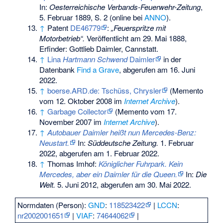
In:
Oesterreichische Verbands-Feuerwehr-Zeitung
,
5. Februar 1889, S. 2 (online bei
ANNO
).
↑
Patent
DE46779
:
„Feuerspritze mit
Motorbetrieb“.
Veröffentlicht am
29. Mai 1888
,
Erfinder: Gottlieb Daimler, Cannstatt.
↑
Lina
Hartmann Schwend
Daimler
in der
Datenbank
Find a Grave
, abgerufen am 16. Juni
2022.
↑
boerse.ARD.de: Tschüss, Chrysler
(
Memento
vom 12. Oktober 2008 im
Internet Archive
).
↑
Garbage Collector
(
Memento
vom 17.
November 2007 im
Internet Archive
).
↑
Autobauer Daimler heißt nun Mercedes-Benz:
Neustart.
In:
Süddeutsche Zeitung.
1. Februar
2022,
abgerufen am 1. Februar 2022
.
↑
Thomas Imhof:
Königlicher Fuhrpark. Kein
Mercedes, aber ein Daimler für die Queen.
In:
Die
Welt.
5. Juni 2012,
abgerufen am 30. Mai 2022
.
Normdaten (Person):
GND
:
118523422
|
LCCN
:
nr2002001651
|
VIAF
:
74644062
|