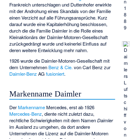
n
Frankreich unterschlagen und Duttenhofer erwirkte
1
mit der Androhung eines Skandals von der Familie
8
einen Verzicht auf alle Führungsansprüche. Kurz
8
darauf wurde eine Kapitalerhöhung beschlossen,
9
durch die die Familie Daimler in die Rolle eines
Kleinaktionärs der Daimler-Motoren-Gesellschaft
zurückgedrängt wurde und keinerlei Einfluss auf
D
deren weitere Entwicklung mehr nahm.
ai
1926 wurde die Daimler-Motoren-Gesellschaft mit
m
dem Unternehmen
Benz & Cie.
von Carl Benz zur
le
Daimler-Benz
AG
fusioniert
.
rs
L
uf
Markenname Daimler
ts
c
Der
Markenname
Mercedes, erst ab 1926
hi
Mercedes-Benz
, diente nicht zuletzt dazu,
ff
rechtliche Schwierigkeiten mit dem Namen
Daimler
v
im Ausland zu umgehen, da dort andere
o
Unternehmen die Lizenz auf die Daimler-Motoren
n