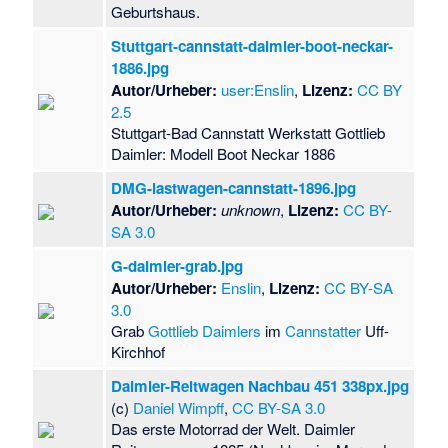
Geburtshaus.
Stuttgart-cannstatt-daimler-boot-neckar-
1886.jpg
Autor/Urheber:
user:Enslin
,
Lizenz:
CC BY
2.5
Stuttgart-Bad Cannstatt Werkstatt Gottlieb
Daimler: Modell Boot Neckar 1886
DMG-lastwagen-cannstatt-1896.jpg
Autor/Urheber:
unknown
,
Lizenz:
CC BY-
SA 3.0
G-daimler-grab.jpg
Autor/Urheber:
Enslin
,
Lizenz:
CC BY-SA
3.0
Grab
Gottlieb Daimlers
im
Cannstatter
Uff-
Kirchhof
Daimler-Reitwagen Nachbau 451 338px.jpg
(c)
Daniel Wimpff
,
CC BY-SA 3.0
Das erste Motorrad der Welt. Daimler