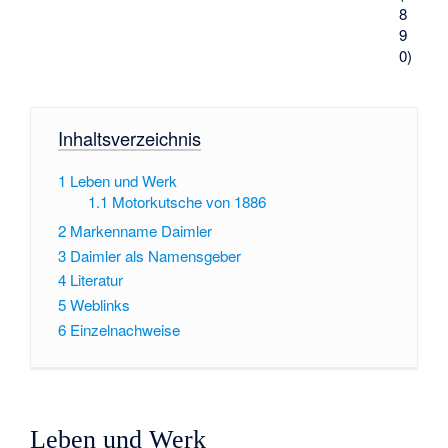
8
9
0)
Inhaltsverzeichnis
1
Leben und Werk
1.1
Motorkutsche von 1886
2
Markenname Daimler
3
Daimler als Namensgeber
4
Literatur
5
Weblinks
6
Einzelnachweise
Leben und Werk