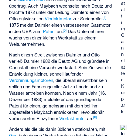
st
übertrug. Auch Maybach wechselte nach Deutz und
at
brachte 1872 unter der Leitung Daimlers einen von
t
[
4
]
Otto entwickelten
Viertaktmotor
zur Serienreife.
i
1875 meldet Daimler einen verbesserten Gasmotor
m
[
5
]
in den USA zum
Patent
an.
Das Unternehmen
C
wuchs von einer kleinen Werkstatt zu einem
a
Weltunternehmen.
n
n
Nach einem Streit zwischen Daimler und Otto
st
verließ Daimler 1882 die Deutz AG und gründete in
at
Cannstatt eine Versuchswerkstatt. Sein Ziel war die
te
Entwicklung kleiner, schnell laufender
r
Verbrennungsmotoren
, die überall einsetzbar sein
K
sollten und Fahrzeuge aller Art zu Lande und zu
ur
Wasser antreiben konnten. Nach einem Jahr (16.
p
Dezember 1883) meldete er das grundlegende
ar
Patent für einen, gemeinsam mit dem bei ihm
k
angestellten Maybach entwickelten, revolutionär
[
6
]
verbesserten Einzylinder-
Viertaktmotor
an.
Anders als die bis dahin üblichen stationären, mit
In
Gas
betriebenen Viertaktmotoren lief dieser Motor