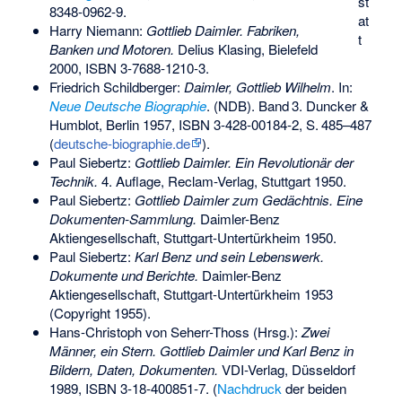
st
8348-0962-9
.
at
Harry Niemann:
Gottlieb Daimler. Fabriken,
t
Banken und Motoren.
Delius Klasing, Bielefeld
2000,
ISBN 3-7688-1210-3
.
Friedrich Schildberger:
Daimler, Gottlieb Wilhelm
. In:
Neue Deutsche Biographie
. (NDB).
Band
3
. Duncker &
Humblot, Berlin 1957,
ISBN 3-428-00184-2
,
S.
485–487
(
deutsche-biographie.de
).
Paul Siebertz
:
Gottlieb Daimler. Ein Revolutionär der
Technik.
4. Auflage, Reclam-Verlag, Stuttgart 1950.
Paul Siebertz:
Gottlieb Daimler zum Gedächtnis. Eine
Dokumenten-Sammlung.
Daimler-Benz
Aktiengesellschaft, Stuttgart-Untertürkheim 1950.
Paul Siebertz:
Karl Benz und sein Lebenswerk.
Dokumente und Berichte
.
Daimler-Benz
Aktiengesellschaft, Stuttgart-Untertürkheim 1953
(Copyright 1955).
Hans-Christoph von Seherr-Thoss (Hrsg.):
Zwei
Männer, ein Stern. Gottlieb Daimler und Karl Benz in
Bildern, Daten, Dokumenten.
VDI-Verlag, Düsseldorf
1989,
ISBN 3-18-400851-7
. (
Nachdruck
der beiden