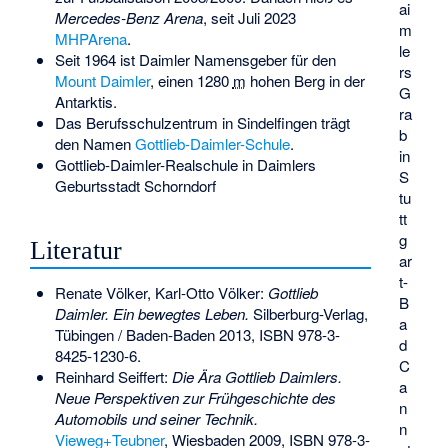
ai
Mercedes-Benz Arena
, seit Juli 2023
m
MHPArena
.
le
Seit 1964 ist Daimler Namensgeber für den
rs
Mount Daimler
, einen
1280
m
hohen Berg in der
G
Antarktis.
ra
Das Berufsschulzentrum in Sindelfingen trägt
b
den Namen
Gottlieb-Daimler-Schule
.
in
Gottlieb-Daimler-Realschule in Daimlers
S
Geburtsstadt Schorndorf
tu
tt
g
Literatur
ar
t-
Renate Völker, Karl-Otto Völker:
Gottlieb
B
Daimler. Ein bewegtes Leben.
Silberburg-Verlag,
a
Tübingen / Baden-Baden 2013,
ISBN 978-3-
d
8425-1230-6
.
C
Reinhard Seiffert:
Die Ära Gottlieb Daimlers.
a
Neue Perspektiven zur Frühgeschichte des
n
Automobils und seiner Technik.
n
Vieweg+Teubner
, Wiesbaden 2009,
ISBN 978-3-