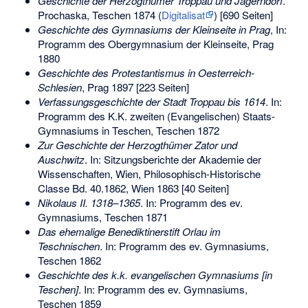
Geschichte der Herzogthümer Troppau und Jägerndorf
.
Prochaska, Teschen 1874 (
Digitalisat
) [690 Seiten]
Geschichte des Gymnasiums der Kleinseite in Prag
, In:
Programm des Obergymnasium der Kleinseite, Prag
1880
Geschichte des Protestantismus in Oesterreich-
Schlesien
, Prag 1897 [223 Seiten]
Verfassungsgeschichte der Stadt Troppau bis 1614
. In:
Programm des K.K. zweiten (Evangelischen) Staats-
Gymnasiums in Teschen, Teschen 1872
Zur Geschichte der Herzogthümer Zator und
Auschwitz
. In: Sitzungsberichte der Akademie der
Wissenschaften, Wien, Philosophisch-Historische
Classe Bd. 40.1862, Wien 1863 [40 Seiten]
Nikolaus II. 1318–1365
. In: Programm des ev.
Gymnasiums, Teschen 1871
Das ehemalige Benediktinerstift Orlau im
Teschnischen
. In: Programm des ev. Gymnasiums,
Teschen 1862
Geschichte des k.k. evangelischen Gymnasiums [in
Teschen]
. In: Programm des ev. Gymnasiums,
Teschen 1859