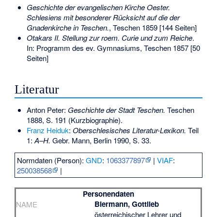
Geschichte der evangelischen Kirche Oester.
Schlesiens mit besonderer Rücksicht auf die der
Gnadenkirche in Teschen.
, Teschen 1859 [144 Seiten]
Otakars II. Stellung zur roem. Curie und zum Reiche
.
In: Programm des ev. Gymnasiums, Teschen 1857 [50
Seiten]
Literatur
Anton Peter:
Geschichte der Stadt Teschen.
Teschen
1888, S. 191 (Kurzbiographie).
Franz Heiduk
:
Oberschlesisches Literatur-Lexikon.
Teil
1:
A–H.
Gebr. Mann, Berlin 1990, S. 33.
Normdaten (Person):
GND
:
1063377897
|
VIAF
:
250038568
|
Personendaten
Biermann, Gottlieb
NAME
österreichischer Lehrer und