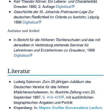
Karl Theodor Körner. Ein Lebens- und Charakterbild
,
Dresden 1892, 2. Auflage
Digitalisat
Geschichte der St. Johannis-Freimaurer-Loge Zur
deutschen Redlichkeit im Oriente zu Iserlohn
, Leipzig
1896
Digitalisat
Aufsätze und Artikel
in
Bericht für die Höheren Töchterschulen und das mit
denselben in Verbindung stehende Seminar für
Lehrerinnen und Erzieherinnen zu Graudenz
, 1866
Digitalisat
Literatur
Ludwig Salomon:
Zum 25-jährigen Jubiläum des
Deutschen Vereins für das höhere
Mädchenschulwesen
. In:
Illustrirte Zeitung
vom 23.
September 1897.
S. 414–415
, mit ausführlichen
biographischen Angaben und Porträt
Kreyenberg
. In:
Meyers Großes Konversations-Lexikon
.