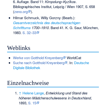
6. Auflage.
Band
11
:
Kimpolung–Kyzĭkos
.
Bibliographisches Institut, Leipzig / Wien 1907,
S.
658
(
zeno.org
).
Hilmar Schmuck, Willy Gorzny (Bearb.):
Gesamtverzeichnis des deutschsprachigen
Schrifttums
1700–1910
. Band 41. K. G. Saur, München,
1983.
S. 32–33
Weblinks
Werke von Gotthold Kreyenberg
WorldCat
Suche nach Gotthold Kreyenberg
. In:
Deutsche
Digitale Bibliothek
Einzelnachweise
↑
Helene Lange
,
Entwicklung und Stand des
höheren Mädchenschulwesens in Deutsxhland
,
1893,
S. 15