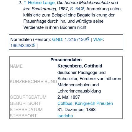
↑
Helene Lange
,
Die höhere Mädchenschule und
ihre Bestimmung
, 1887,
S. 64
, Anmerkung unten,
kritisierte zum Beispiel eine Bagatellisierung der
Frauenfrage durch ihn, und würdigte seine
Verdienste in ihren Büchern nicht
Normdaten (Person):
GND
:
172197120
|
VIAF
:
195243493
|
Personendaten
Kreyenberg, Gotthold
NAME
deutscher Pädagoge und
Schulleiter, Förderer von höheren
KURZBESCHREIBUNG
Mädchenschulen und
Lehrerinnenausbildung
GEBURTSDATUM
2. Mai 1837
GEBURTSORT
Cottbus
,
Königreich Preußen
STERBEDATUM
31. Dezember 1898
STERBEORT
Iserlohn