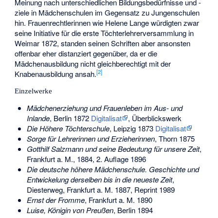
Meinung nach unterschiedlichen Bildungsbedürfnisse und -
ziele in Mädchenschulen im Gegensatz zu Jungenschulen
hin. Frauenrechtlerinnen wie Helene Lange würdigten zwar
seine Initiative für die erste Töchterlehrerversammlung in
Weimar 1872, standen seinen Schriften aber ansonsten
offenbar eher distanziert gegenüber, da er die
Mädchenausbildung nicht gleichberechtigt mit der
[
2
]
Knabenausbildung ansah.
Einzelwerke
Mädchenerziehung und Frauenleben im Aus- und
Inlande
, Berlin 1872
Digitalisat
, Überblickswerk
Die Höhere Töchterschule
, Leipzig 1873
Digitalisat
Sorge für Lehrerinnen und Erzieherinnen
, Thorn 1875
Gotthilf Salzmann und seine Bedeutung für unsere Zeit
,
Frankfurt a. M., 1884, 2. Auflage 1896
Die deutsche höhere Mädchenschule. Geschichte und
Entwickelung derselben bis in die neueste Zeit
,
Diesterweg, Frankfurt a. M. 1887, Reprint 1989
Ernst der Fromme
, Frankfurt a. M. 1890
Luise, Königin von Preußen
, Berlin 1894