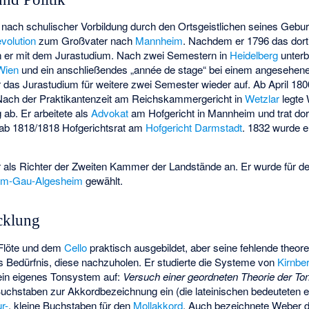
nach schulischer Vorbildung durch den Ortsgeistlichen seines Gebur
volution
zum Großvater nach
Mannheim
. Nachdem er 1796 das do
n er mit dem Jurastudium. Nach zwei Semestern in
Heidelberg
unterb
Wien
und ein anschließendes „année de stage“ bei einem angesehe
das Jurastudium für weitere zwei Semester wieder auf. Ab April 1800
Nach der Praktikantenzeit am Reichskammergericht in
Wetzlar
legte
 ab. Er arbeitete als
Advokat
am Hofgericht in Mannheim und trat dor
 ab 1818/1818 Hofgerichtsrat am
Hofgericht Darmstadt
. 1832 wurde e
r als Richter der Zweiten Kammer der Landstände an. Er wurde für d
eim-Gau-Algesheim
gewählt.
cklung
 Flöte und dem
Cello
praktisch ausgebildet, aber seine fehlende theor
s Bedürfnis, diese nachzuholen. Er studierte die Systeme von
Kirnbe
r ein eigenes Tonsystem auf:
Versuch einer geordneten Theorie der To
uchstaben zur Akkordbezeichnung ein (die lateinischen bedeuteten e
r-
, kleine Buchstaben für den
Mollakkord
. Auch bezeichnete Weber d