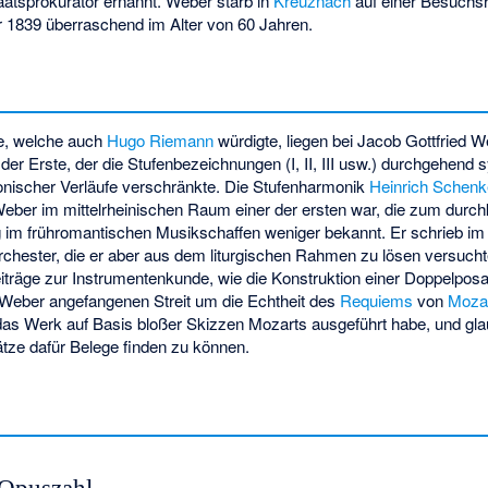
atsprokurator ernannt. Weber starb in
Kreuznach
auf einer Besuchsr
1839 überraschend im Alter von 60 Jahren.
te, welche auch
Hugo Riemann
würdigte, liegen bei Jacob Gottfried 
der Erste, der die Stufenbezeichnungen (I, II, III usw.) durchgehend 
onischer Verläufe verschränkte. Die
Stufenharmonik
Heinrich Schenk
eber im mittelrheinischen Raum einer der ersten war, die zum durc
ng im frühromantischen Musikschaffen weniger bekannt. Er schrieb im
hester, die er aber aus dem liturgischen Rahmen zu lösen versuch
iträge zur Instrumentenkunde, wie die Konstruktion einer Doppelpo
Weber angefangenen Streit um die Echtheit des
Requiems
von
Moza
as Werk auf Basis bloßer Skizzen Mozarts ausgeführt habe, und glau
ätze dafür Belege finden zu können.