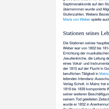
Septimenakkorde auf den Stu
übernommen wurde und Allgem
Stufenzahlen. Webers Bezeic
Maria von Weber
spielte auc
Stationen seines Le
Die Stationen seines hauptb
Weber war von 1802 bis 1814
Errichtung der musikalische
Jesuitenkirche, die Leitung 
eines Vokal- und Instrument
der 1810 auf der Flucht in 
beruflichen Tätigkeit in
Main
leitenden Intendanz-Ausschu
Verlag Schott. In Mainz trat
1819 bis 1839 komponierte W
seiner weiteren Beschäftigun
seinem Tod geleiteten Zeitsch
wurde er 1832 in Anerkennun