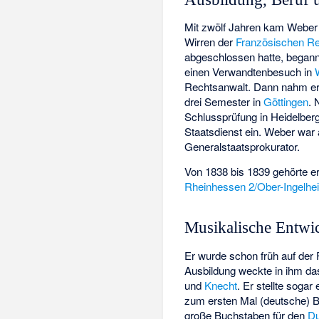
Mit zwölf Jahren kam Weber 
Wirren der
Französischen Re
abgeschlossen hatte, began
einen Verwandtenbesuch in
Rechtsanwalt. Dann nahm er 
drei Semester in
Göttingen
. 
Schlussprüfung in Heidelberg
Staatsdienst ein. Weber war
Generalstaatsprokurator.
Von 1838 bis 1839 gehörte e
Rheinhessen 2/Ober-Ingelh
Musikalische Entwi
Er wurde schon früh auf der
Ausbildung weckte in ihm da
und
Knecht
. Er stellte soga
zum ersten Mal (deutsche) B
große Buchstaben für den
Du