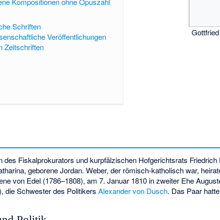
lene Kompositionen ohne Opuszahl
che Schriften
Gottfrie
enschaftliche Veröffentlichungen
n Zeitschriften
n des Fiskalprokurators und kurpfälzischen Hofgerichtsrats Friedric
tharina, geborene Jordan. Weber, der römisch-katholisch war, heira
ne von Edel (1786–1808), am 7. Januar 1810 in zweiter Ehe Auguste
, die Schwester des Politikers
Alexander von Dusch
. Das Paar hatte
nd Politik