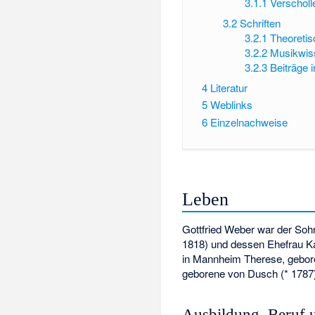
3.1.1
Verschol
3.2
Schriften
3.2.1
Theoretis
3.2.2
Musikwiss
3.2.3
Beiträge i
4
Literatur
5
Weblinks
6
Einzelnachweise
Leben
Gottfried Weber war der Soh
1818) und dessen Ehefrau Ka
in Mannheim Therese, gebore
geborene von Dusch (* 1787)
Ausbildung, Beruf u