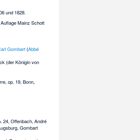
806 und 1828.
2. Auflage Mainz Schott
arl Gombart
(
Abbé
ck (der Königin von
re, op. 19, Bonn,
p. 24, Offenbach, André
, Augsburg, Gombart