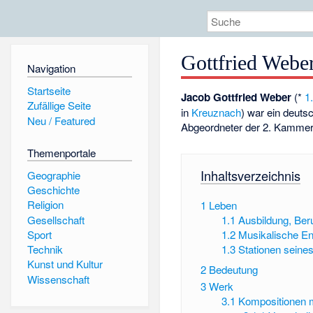
Gottfried Webe
Navigation
Startseite
Jacob Gottfried Weber
(*
1
Zufällige Seite
in
Kreuznach
) war ein deuts
Neu / Featured
Abgeordneter der 2. Kamme
Themenportale
Inhaltsverzeichnis
Geographie
Geschichte
Religion
1
Leben
Gesellschaft
1.1
Ausbildung, Beru
Sport
1.2
Musikalische En
1.3
Stationen seine
Technik
Kunst und Kultur
2
Bedeutung
Wissenschaft
3
Werk
3.1
Kompositionen 