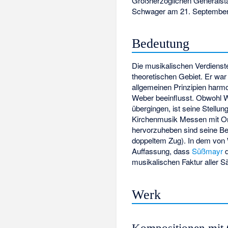
Großherzoglichen Generalsta
Schwager am 21. September 
Bedeutung
Die musikalischen Verdiens
theoretischen Gebiet. Er war 
allgemeinen Prinzipien harm
Weber beeinflusst. Obwohl W
übergingen, ist seine Stellu
Kirchenmusik Messen mit Orc
hervorzuheben sind seine Be
doppeltem Zug). In dem von 
Auffassung, dass
Süßmayr
d
musikalischen Faktur aller S
Werk