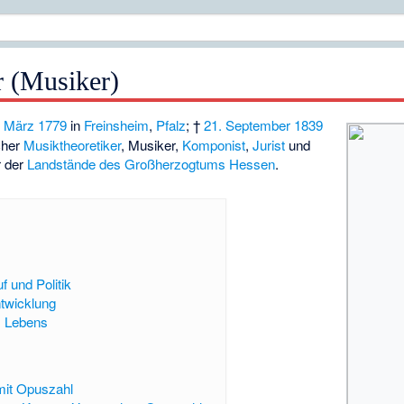
r (Musiker)
. März
1779
in
Freinsheim
,
Pfalz
; †
21. September
1839
cher
Musiktheoretiker
, Musiker,
Komponist
,
Jurist
und
r der
Landstände des Großherzogtums Hessen
.
f und Politik
twicklung
s Lebens
mit Opuszahl