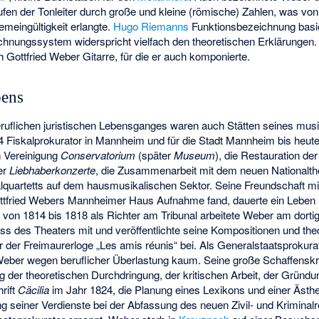
fen der Tonleiter durch große und kleine (römische) Zahlen, was vo
eingültigkeit erlangte.
Hugo Riemanns
Funktionsbezeichnung basie
hnungssystem widerspricht vielfach den theoretischen Erklärungen.
h Gottfried Weber Gitarre, für die er auch komponierte.
bens
eruflichen juristischen Lebensganges waren auch Stätten seines mus
 Fiskalprokurator in Mannheim und für die Stadt Mannheim bis heute
n Vereinigung
Conservatorium
(später
Museum
), die Restauration de
der
Liebhaberkonzerte
, die Zusammenarbeit mit dem neuen Nationalth
alquartetts auf dem hausmusikalischen Sektor. Seine Freundschaft m
Gottfried Webers Mannheimer Haus Aufnahme fand, dauerte ein Leben
z
von 1814 bis 1818 als Richter am Tribunal arbeitete Weber am dort
ss des Theaters mit und veröffentlichte seine Kompositionen und th
 er der Freimaurerloge „Les amis réunis“ bei. Als Generalstaatsprokur
eber wegen beruflicher Überlastung kaum. Seine große Schaffenskraf
g der theoretischen Durchdringung, der kritischen Arbeit, der Gründu
rift
Cäcilia
im Jahr 1824, die Planung eines Lexikons und einer Ästhe
g seiner Verdienste bei der Abfassung des neuen Zivil- und Kriminal