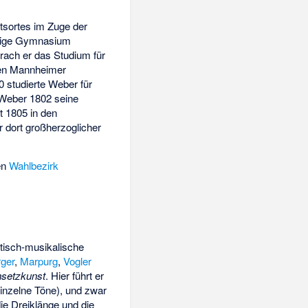
tsortes im Zuge der
rtige Gymnasium
rach er das Studium für
nen Mannheimer
 studierte Weber für
 Weber 1802 seine
t 1805 in den
r dort großherzoglicher
en
Wahlbezirk
etisch-musikalische
rger
,
Marpurg
,
Vogler
nsetzkunst
. Hier führt er
inzelne Töne), und zwar
ie Dreiklänge und die