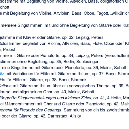
lostimme mit Begleitung von Violine, Altviolen, Bass, obligatorisch 
chott
 mit Begleitung von Violine, Altviolen, Bass, Oboe, Fagott, „willkürli
 mehrere Singstimmen, mit und ohne Begleitung von Gitarre oder Klav
gstimme mit Klavier oder Gitarre, op. 32, Leipzig, Peters
lostimme, begleitet von Violine, Altviolen, Bass, Flöte, Oboe oder Kl
g, Probst
me mit Gitarre oder Pianoforte, op. 34, Leipzig, Peters (verschollen)
timmen ohne Begleitung, op. 35, Berlin, Schlesinger
r eine Singstimme mit Gitarre oder Pianoforte, op. 36, Mainz, Schott
ütz
mit Variationen für Flöte mit Gitarre ad libitum, op. 37, Bonn, Simr
iée
für Flöte mit Gitarre, op. 38, Bonn, Simrock
iations
mit Gitarre ad libitum über ein norwegisches Thema, op. 39, 
imme und allgemeinen Chor, op. 40, Mainz, Schott
r große Singveranstaltungen und kleinere Zirkel
, op. 41, 4 Hefte, Ma
rei Männerstimmen mit Chor und Gitarre oder Pianoforte, op. 42, Mai
schenk für Freunde des Gesangs
, Sammlung von ein bis zweistimmig
 oder der Gitarre, op. 43, Darmstadt, Alisky