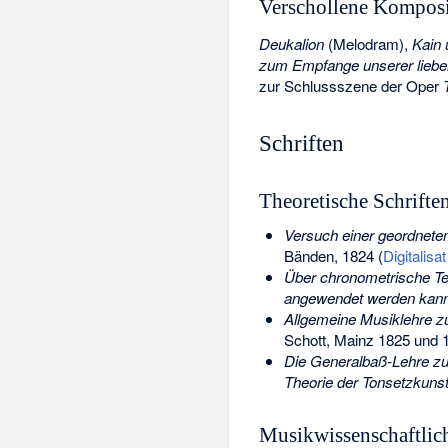
Verschollene Kompos
Deukalion
(Melodram),
Kain 
zum Empfange unserer liebe
zur Schlussszene der Oper
Schriften
Theoretische Schrifte
Versuch einer geordnete
Bänden, 1824 (
Digitalisa
Über chronometrische T
angewendet werden kan
Allgemeine Musiklehre zu
Schott, Mainz 1825 und 
Die Generalbaß-Lehre zu
Theorie der Tonsetzkuns
Musikwissenschaftlic