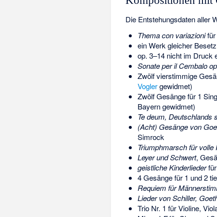
Kompositionen mit
Die Entstehungsdaten aller 
Thema con variazioni
für
ein Werk gleicher Besetzu
op. 3–14 nicht im Druck 
Sonate per il Cembalo op
Zwölf vierstimmige Gesän
Vogler
gewidmet)
Zwölf Gesänge für 1 Sing
Bayern gewidmet)
Te deum, Deutschlands 
(Acht) Gesänge von Goet
Simrock
Triumphmarsch für volle
Leyer und Schwert
, Gesä
geistliche Kinderlieder
für
4 Gesänge für 1 und 2 tie
Requiem für Männerstimm
Lieder von Schiller, Goe
Trio Nr. 1 für Violine, Vi