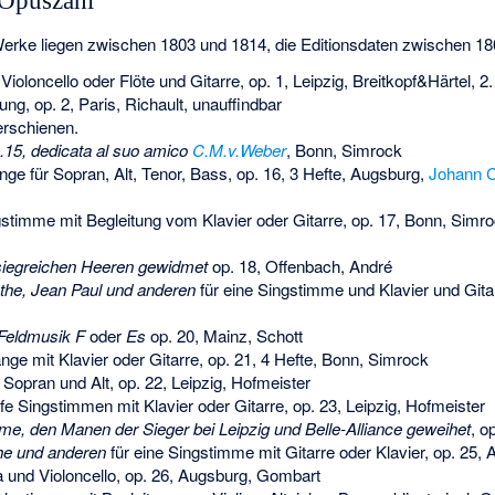
 Opuszahl
Werke liegen zwischen 1803 und 1814, die Editionsdaten zwischen 1
 Violoncello oder Flöte und Gitarre, op. 1, Leipzig, Breitkopf&Härtel, 
ng, op. 2, Paris, Richault, unauffindbar
erschienen.
.15, dedicata al suo amico
C.M.v.Weber
, Bonn, Simrock
ge für Sopran, Alt, Tenor, Bass, op. 16, 3 Hefte, Augsburg,
Johann C
stimme mit Begleitung vom Klavier oder Gitarre, op. 17, Bonn, Simro
siegreichen Heeren gewidmet
op. 18, Offenbach, André
he, Jean Paul und anderen
für eine Singstimme und Klavier und Gitar
 Feldmusik F
oder
Es
op. 20, Mainz, Schott
nge mit Klavier oder Gitarre, op. 21, 4 Hefte, Bonn, Simrock
 Sopran und Alt, op. 22, Leipzig, Hofmeister
fe Singstimmen mit Klavier oder Gitarre, op. 23, Leipzig, Hofmeister
e, den Manen der Sieger bei Leipzig und Belle-Alliance geweihet
, o
the und anderen
für eine Singstimme mit Gitarre oder Klavier, op. 25
ola und Violoncello, op. 26, Augsburg, Gombart