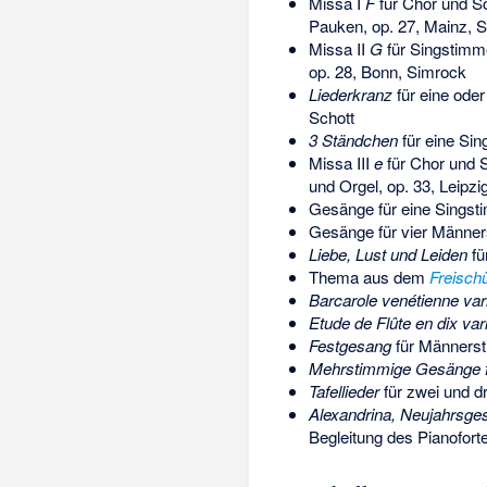
Missa I
F
für Chor und So
Pauken, op. 27, Mainz, S
Missa II
G
für Singstimme
op. 28, Bonn, Simrock
Liederkranz
für eine oder
Schott
3 Ständchen
für eine Sin
Missa III
e
für Chor und So
und Orgel, op. 33, Leipzi
Gesänge für eine Singstim
Gesänge für vier Männers
Liebe, Lust und Leiden
fü
Thema aus dem
Freisch
Barcarole venétienne var
Etude de Flûte en dix var
Festgesang
für Männerst
Mehrstimmige Gesänge fü
Tafellieder
für zwei und d
Alexandrina, Neujahrsge
Begleitung des Pianoforte