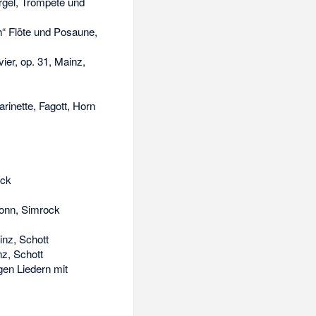
Orgel, Trompete und
ch“ Flöte und Posaune,
ier, op. 31, Mainz,
arinette, Fagott, Horn
ock
Bonn, Simrock
inz, Schott
nz, Schott
en Liedern mit