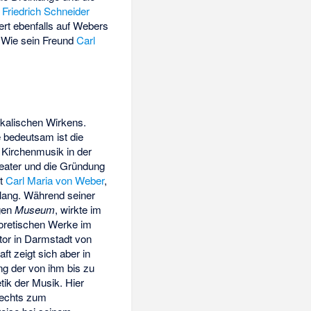
n
Friedrich Schneider
rt ebenfalls auf Webers
 Wie sein Freund
Carl
ikalischen Wirkens.
 bedeutsam ist die
r Kirchenmusik in der
eater und die Gründung
it
Carl Maria von Weber
,
 lang. Während seiner
igen
Museum
, wirkte im
eoretischen Werke im
ator in Darmstadt von
t zeigt sich aber in
ng der von ihm bis zu
tik der Musik. Hier
rechts zum