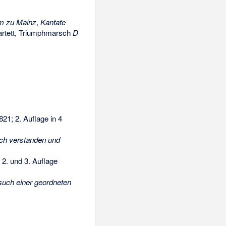
m zu Mainz
,
Kantate
uartett, Triumphmarsch
D
821; 2. Auflage in 4
ch verstanden und
 2. und 3. Auflage
such einer geordneten