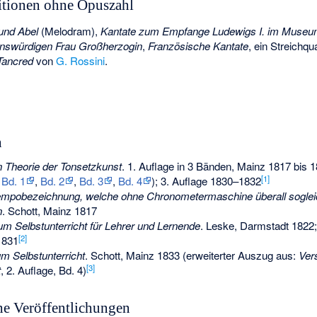
itionen ohne Opuszahl
und Abel
(Melodram),
Kantate zum Empfange Ludewigs I. im Museu
nswürdigen Frau Großherzogin
,
Französische Kantate
, ein Streichq
Tancred
von
G. Rossini
.
n
n Theorie der Tonsetzkunst
. 1. Auflage in 3 Bänden, Mainz 1817 bis 1
[
1
]
t Bd. 1
,
Bd. 2
,
Bd. 3
,
Bd. 4
); 3. Auflage 1830–1832
empobezeichnung, welche ohne Chronometermaschine überall soglei
n
. Schott, Mainz 1817
m Selbstunterricht für Lehrer und Lernende
. Leske, Darmstadt 1822;
[
2
]
1831
m Selbstunterricht
. Schott, Mainz 1833 (erweiterter Auszug aus:
Ver
[
3
]
t
, 2. Auflage, Bd. 4)
he Veröffentlichungen