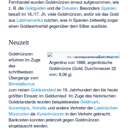
Fernhandel wurden Goldmünzen erneut aufgenommen, wie
z. B. die
Goldgulden
und die
Dukaten
. Besonders
Spanien
besaß im 16./17. Jh. viele Goldmünzen, wofür sie das Gold
aus
Lateinamerika
nutzten, was in Spanien zeitweilig sogar
einen Goldwertverfall gegenüber dem Silber auslöste.
Neuzeit
Goldmünzen
http://www.cngcoins.com
(c) Classical Numismatic Group, Inc.
,
CC BY-SA 3.0
erfuhren im Zuge
Argentino
von 1888, argentinische
des
Goldmünze (Gold; Durchmesser 22
schrittweisen
mm; 8,06 g)
Übergangs vom
Bimetallismus
zum reinen
Goldstandard
im 19. Jahrhundert den bis heute
größten Einsatz im Geldumlauf. Im Zuge des historischen
Goldstandards wurden beispielsweise
Goldmark
,
Sovereigns
,
Vrenelis
und andere Vertreter der
Lateinischen
Münzunion
als
Kurantmünzen
in den Verkehr gebracht.
Banknoten konnten jederzeit gegen Goldmünzen
eingetauscht werden.