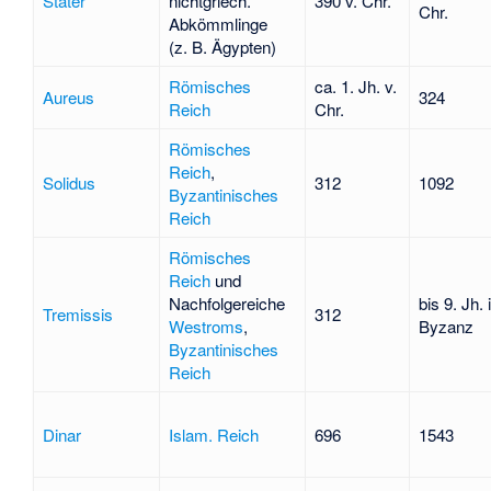
Stater
nichtgriech.
390 v. Chr.
Chr.
Abkömmlinge
(z. B. Ägypten)
Römisches
ca. 1. Jh. v.
Aureus
324
Reich
Chr.
Römisches
Reich
,
Solidus
312
1092
Byzantinisches
Reich
Römisches
Reich
und
Nachfolgereiche
bis 9. Jh. 
Tremissis
312
Westroms
,
Byzanz
Byzantinisches
Reich
Dinar
Islam. Reich
696
1543