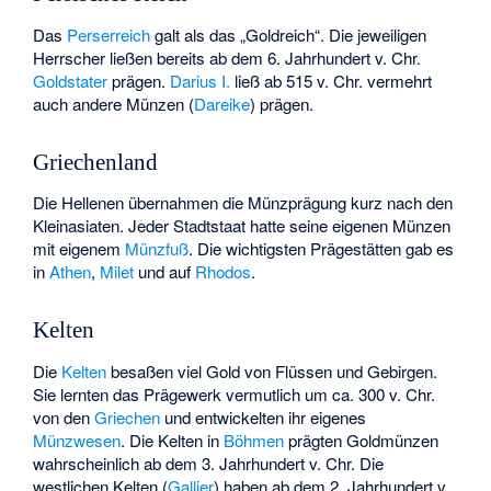
Das
Perserreich
galt als das „Goldreich“. Die jeweiligen
Herrscher ließen bereits ab dem 6. Jahrhundert v. Chr.
Goldstater
prägen.
Darius I.
ließ ab 515 v. Chr. vermehrt
auch andere Münzen (
Dareike
) prägen.
Griechenland
Die Hellenen übernahmen die Münzprägung kurz nach den
Kleinasiaten. Jeder Stadtstaat hatte seine eigenen Münzen
mit eigenem
Münzfuß
. Die wichtigsten Prägestätten gab es
in
Athen
,
Milet
und auf
Rhodos
.
Kelten
Die
Kelten
besaßen viel Gold von Flüssen und Gebirgen.
Sie lernten das Prägewerk vermutlich um ca. 300 v. Chr.
von den
Griechen
und entwickelten ihr eigenes
Münzwesen
. Die Kelten in
Böhmen
prägten Goldmünzen
wahrscheinlich ab dem 3. Jahrhundert v. Chr. Die
westlichen Kelten (
Gallier
) haben ab dem 2. Jahrhundert v.