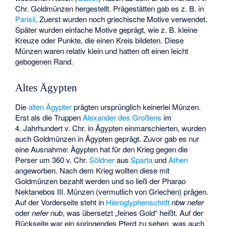
Chr. Goldmünzen hergestellt. Prägestätten gab es z. B. in
Parisii
. Zuerst wurden noch griechische Motive verwendet.
Später wurden einfache Motive geprägt, wie z. B. kleine
Kreuze oder Punkte, die einen Kreis bildeten. Diese
Münzen waren relativ klein und hatten oft einen leicht
gebogenen Rand.
Altes Ägypten
Die
alten Ägypter
prägten ursprünglich keinerlei Münzen.
Erst als die Truppen
Alexander des Großens
im
4. Jahrhundert v. Chr. in Ägypten einmarschierten, wurden
auch Goldmünzen in Ägypten geprägt. Zuvor gab es nur
eine Ausnahme: Ägypten hat für den Krieg gegen die
Perser um 360 v. Chr.
Söldner
aus
Sparta
und
Athen
angeworben. Nach dem Krieg wollten diese mit
Goldmünzen bezahlt werden und so ließ der Pharao
Nektanebos III.
Münzen (vermutlich von Griechen) prägen.
Auf der Vorderseite steht in
Hieroglyphenschrift
nbw nefer
oder
nefer nub
, was übersetzt „feines Gold“ heißt. Auf der
Rückseite war ein springendes Pferd zu sehen, was auch