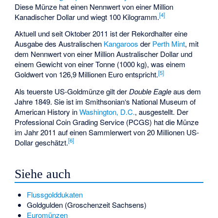
Diese Münze hat einen Nennwert von einer Million
[
4
]
Kanadischer Dollar und wiegt 100 Kilogramm.
Aktuell und seit Oktober 2011 ist der Rekordhalter eine
Ausgabe des Australischen
Kangaroos
der
Perth Mint
, mit
dem Nennwert von einer Million Australischer Dollar und
einem Gewicht von einer Tonne (1000 kg), was einem
[
5
]
Goldwert von 126,9 Millionen Euro entspricht.
Als teuerste US-Goldmünze gilt der
Double Eagle
aus dem
Jahre 1849. Sie ist im Smithsonian‘s National Museum of
American History in
Washington, D.C.
, ausgestellt. Der
Professional Coin Grading Service (PCGS) hat die Münze
im Jahr 2011 auf einen Sammlerwert von 20 Millionen US-
[
6
]
Dollar geschätzt.
Siehe auch
Flussgolddukaten
Goldgulden (Groschenzeit Sachsens)
Euromünzen