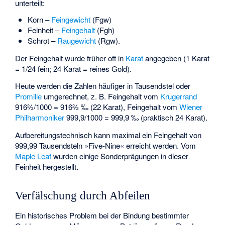
unterteilt:
Korn –
Feingewicht
(Fgw)
Feinheit –
Feingehalt
(Fgh)
Schrot –
Raugewicht
(Rgw).
Der Feingehalt wurde früher oft in
Karat
angegeben (1 Karat
= 1/24 fein; 24 Karat = reines Gold).
Heute werden die Zahlen häufiger in Tausendstel oder
Promille
umgerechnet, z. B. Feingehalt vom
Krugerrand
916⅔/1000 = 916⅔ ‰ (22 Karat), Feingehalt vom
Wiener
Philharmoniker
999,9/1000 = 999,9 ‰ (praktisch 24 Karat).
Aufbereitungstechnisch kann maximal ein Feingehalt von
999,99 Tausendsteln »Five-Nine« erreicht werden. Vom
Maple Leaf
wurden einige Sonderprägungen in dieser
Feinheit hergestellt.
Verfälschung durch Abfeilen
Ein historisches Problem bei der Bindung bestimmter