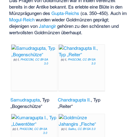
Das Prägen von Goldmünzen war in Indien vereinzelt
bereits in der Antike bekannt. Es erlebte eine Blüte in den
Münzprägungen des
Gupta-Reichs
(ca. 350–450). Auch im
Mogul-Reich
wurden wieder Goldmünzen geprägt;
diejenigen von
Jahangir
gehören zu den schönsten und
wertvollsten Goldmünzen überhaupt.
(c) I,
PHGCOM
,
CC BY-SA
(c) I,
PHGCOM
,
CC BY-SA
3.0
3.0
Samudragupta
, Typ
Chandragupta II.
, Typ
„Bogenschütze“
„Reiter“
(c) I,
PHGCOM
,
CC BY-SA
(c) I,
Sailko
,
CC BY-SA 3.0
3.0