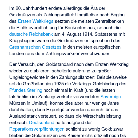
Im 20. Jahrhundert endete allerdings die Ära der
Goldmünzen als Zahlungsmittel: Unmittelbar nach Beginn
des
Ersten Weltkriegs
setzten die meisten Zentralbanken
die Einlöseverpflichtung für Banknoten aus, so auch die
deutsche Reichsbank
am 4. August 1914. Spätestens mit
Kriegsbeginn waren die Goldmünzen entsprechend des
Greshamschen Gesetzes
in den meisten europäischen
Ländern aus dem Zahlungsverkehr verschwunden.
Der Versuch, den Goldstandard nach dem Ersten Weltkrieg
wieder zu etablieren, scheiterte aufgrund zu großer
Ungleichgewichte in den Zahlungsbilanzen: Beispielsweise
setzte Großbritannien 1925 die Vorkriegs-Goldbindung des
Pfundes Sterling
noch einmal in Kraft (und die letzten
tatsächlich im Zahlungsverkehr verwendeten
Sovereign
-
Münzen in Umlauf), konnte dies aber nur wenige Jahre
durchhalten, denn Exportgüter wurden dadurch für das
Ausland stark verteuert, so dass die Wirtschaftsleistung
einbrach.
Deutschland
hatte aufgrund der
Reparationsverpflichtungen
schlicht zu wenig Gold: zwar
blieben die Goldmünzen des Kaiserreichs offiziell noch bis