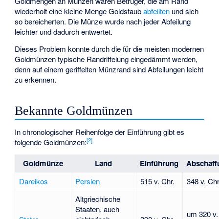
Goldmengen an Münzen waren Betrüger, die am Rand
wiederholt eine kleine Menge Goldstaub
abfeilten
und sich
so bereicherten. Die Münze wurde nach jeder Abfeilung
leichter und dadurch entwertet.
Dieses Problem konnte durch die für die meisten modernen
Goldmünzen typische Randriffelung eingedämmt werden,
denn auf einem geriffelten Münzrand sind Abfeilungen leicht
zu erkennen.
Bekannte Goldmünzen
In chronologischer Reihenfolge der Einführung gibt es
[
2
]
folgende Goldmünzen:
Goldmünze
Land
Einführung
Abschaff
Dareikos
Persien
515 v. Chr.
348 v. Chr
Altgriechische
Staaten, auch
um 320 v.