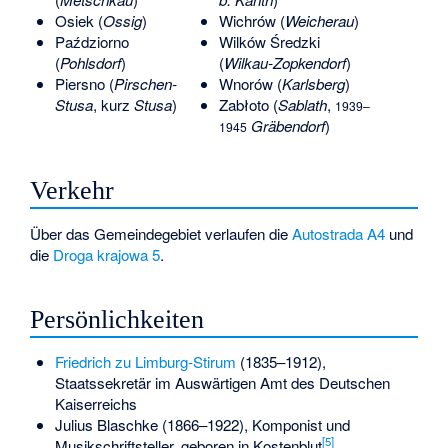
Osiek
(
Ossig
)
Wichrów (
Weicherau
)
Paździorno
Wilków Średzki
(
Pohlsdorf
)
(
Wilkau-Zopkendorf
)
Piersno
(
Pirschen-
Wnorów (
Karlsberg
)
Stusa
, kurz
Stusa
)
Zabłoto (
Sablath
,
1939–
Gräbendorf
)
1945
Verkehr
Über das Gemeindegebiet verlaufen die
Autostrada A4
und
die
Droga krajowa 5
.
Persönlichkeiten
Friedrich zu Limburg-Stirum
(1835–1912),
Staatssekretär im Auswärtigen Amt des Deutschen
Kaiserreichs
Julius Blaschke
(1866–1922), Komponist und
[5]
Musikschriftsteller, geboren in Kostenblut