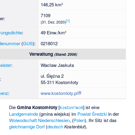
146,25 km²
7109
er:
[1]
(31. Dez. 2020)
rungsdichte
:
49 Einw./km²
denummer
(
GUS
):
0218012
Verwaltung
(Stand: 2006)
eister
:
Wacław Jaskuła
ul. Ślężna 2
:
55-311 Kostomłoty
senz
:
www.kostomloty.pl
Die
Gmina Kostomłoty
[
kɔstɔm'wɔtɨ
] ist eine
Landgemeinde
(gmina wiejska) im
Powiat Średzki
in der
Woiwodschaft Niederschlesien
, (
Polen
). Ihr Sitz ist das
gleichnamige Dorf
(
deutsch
Kostenblut
).