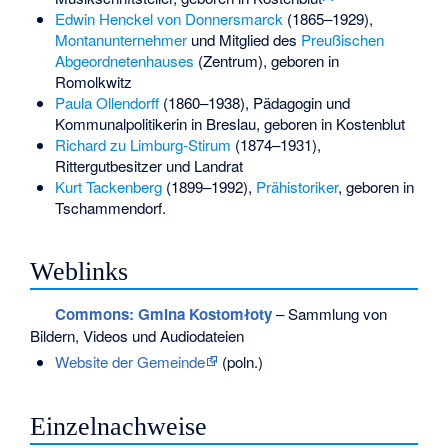
Edwin Henckel von Donnersmarck
(1865–1929),
Montanunternehmer
und Mitglied des
Preußischen
Abgeordnetenhauses
(Zentrum), geboren in
Romolkwitz
Paula Ollendorff
(1860–1938), Pädagogin und
Kommunalpolitikerin in Breslau, geboren in Kostenblut
Richard zu Limburg-Stirum
(1874–1931),
Rittergutbesitzer und Landrat
Kurt Tackenberg
(1899–1992),
Prähistoriker
, geboren in
Tschammendorf.
Weblinks
Commons
: Gmina Kostomłoty
– Sammlung von
Bildern, Videos und Audiodateien
Website der Gemeinde
(poln.)
Einzelnachweise