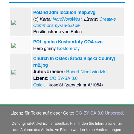
Poland adm location map.svg
(c)
Karte:
NordNordWest
, Lizenz:
Creative
Commons by-sa-3.0 de
Positionskarte von Polen
POL gmina Kostomłoty COA.svg
Herb gminy
Kostomłoty
Church in Osiek (Środa Śląska County)
rn2.jpg
Autor/Urheber:
Robert Niedźwiedzki
,
Lizenz:
CC BY-SA 3.0
Osiek
- kościół (zabytek nr A/1054)
Lizenz für Texte auf dieser Seite:
CC-BY-SA 3.0 Unported
.
Der original-Artikel ist
hier
abrufbar.
Hier
finden Sie Informationen zu
den Autoren des Artikels. An Bildern wurden keine Veränderungen