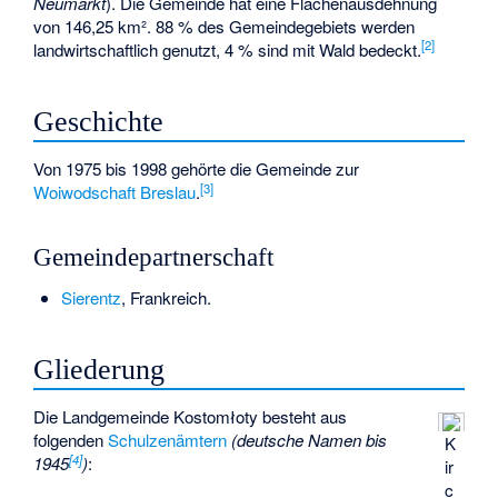
Neumarkt
). Die Gemeinde hat eine Flächenausdehnung
von 146,25 km². 88 % des Gemeindegebiets werden
[2]
landwirtschaftlich genutzt, 4 % sind mit Wald bedeckt.
Geschichte
Von 1975 bis 1998 gehörte die Gemeinde zur
[3]
Woiwodschaft Breslau
.
Gemeindepartnerschaft
Sierentz
, Frankreich.
Gliederung
Die Landgemeinde Kostomłoty besteht aus
folgenden
Schulzenämtern
(deutsche Namen bis
K
[4]
1945
)
:
ir
c