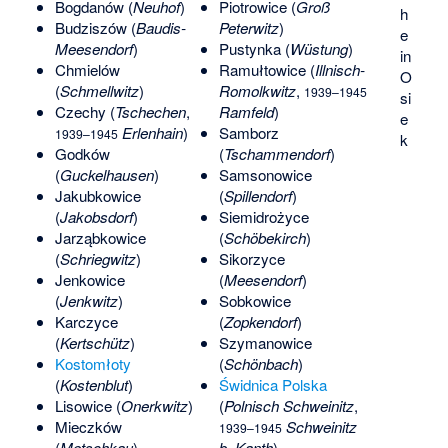
Bogdanów (
Neuhof
)
Piotrowice
(
Groß
h
Budziszów (
Baudis-
Peterwitz
)
e
Meesendorf
)
Pustynka (
Wüstung
)
in
Chmielów
Ramułtowice
(
Illnisch-
O
(
Schmellwitz
)
Romolkwitz
,
1939–1945
si
Czechy (
Tschechen
,
Ramfeld
)
e
Erlenhain
)
Samborz
1939–1945
k
Godków
(
Tschammendorf
)
(
Guckelhausen
)
Samsonowice
Jakubkowice
(
Spillendorf
)
(
Jakobsdorf
)
Siemidrożyce
Jarząbkowice
(
Schöbekirch
)
(
Schriegwitz
)
Sikorzyce
Jenkowice
(
Meesendorf
)
(
Jenkwitz
)
Sobkowice
Karczyce
(
Zopkendorf
)
(
Kertschütz
)
Szymanowice
Kostomłoty
(
Schönbach
)
(
Kostenblut
)
Świdnica Polska
Lisowice (
Onerkwitz
)
(
Polnisch Schweinitz
,
Mieczków
Schweinitz
1939–1945
(
Metschkau
)
b. Kanth
)