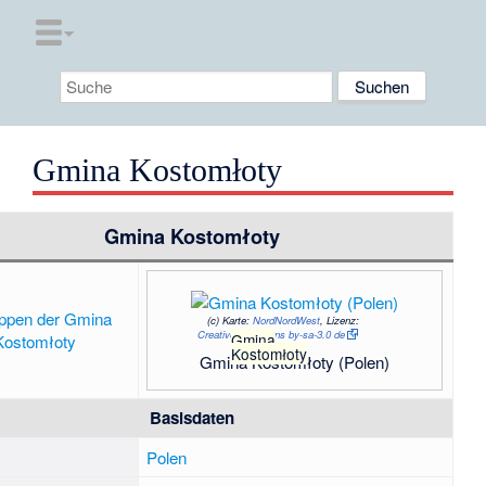
Gmina Kostomłoty
Gmina Kostomłoty
(c)
Karte:
NordNordWest
, Lizenz:
Creative Commons by-sa-3.0 de
Gmina
Kostomłoty
Gmina Kostomłoty (Polen)
Basisdaten
Polen