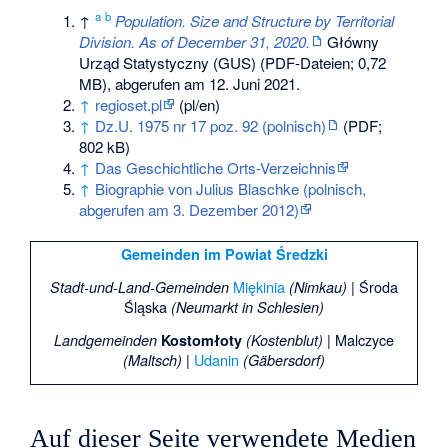
a
b
↑
Population. Size and Structure by Territorial
Division. As of December 31, 2020.
Główny
Urząd Statystyczny (GUS) (PDF-Dateien; 0,72
MB),
abgerufen am 12. Juni 2021
.
↑
regioset.pl
(pl/en)
↑
Dz.U. 1975 nr 17 poz. 92 (polnisch)
(PDF;
802 kB)
↑
Das Geschichtliche Orts-Verzeichnis
↑
Biographie von Julius Blaschke (polnisch,
abgerufen am 3. Dezember 2012)
Gemeinden im Powiat Średzki
Miękinia
|
Środa
Stadt-und-Land-Gemeinden
(Nimkau)
Śląska
(Neumarkt in Schlesien)
|
Malczyce
Landgemeinden
Kostomłoty
(Kostenblut)
|
Udanin
(Maltsch)
(Gäbersdorf)
Auf dieser Seite verwendete Medien