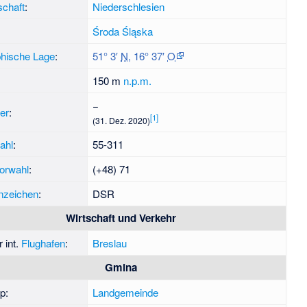
chaft
:
Niederschlesien
Środa Śląska
hische Lage
:
51° 3′
N
,
16° 37′
O
150 m
n.p.m.
−
er
:
[1]
(31. Dez. 2020)
zahl
:
55-311
vorwahl
:
(+48) 71
nzeichen
:
DSR
Wirtschaft und Verkehr
 int.
Flughafen
:
Breslau
Gmina
p:
Landgemeinde