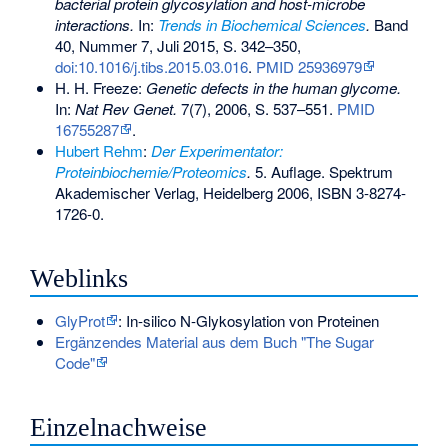
bacterial protein glycosylation and host-microbe
interactions.
In:
Trends in Biochemical Sciences
.
Band
40, Nummer 7, Juli 2015, S. 342–350,
doi:10.1016/j.tibs.2015.03.016
.
PMID 25936979
H. H. Freeze:
Genetic defects in the human glycome.
In:
Nat Rev Genet
.
7(7), 2006, S. 537–551.
PMID
16755287
.
Hubert Rehm
:
Der Experimentator:
Proteinbiochemie/Proteomics
.
5. Auflage. Spektrum
Akademischer Verlag, Heidelberg 2006,
ISBN 3-8274-
1726-0
.
Weblinks
GlyProt
: In-silico N-Glykosylation von Proteinen
Ergänzendes Material aus dem Buch "The Sugar
Code"
Einzelnachweise