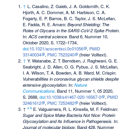
↑
L. Casalino, Z. Gaieb, J. A. Goldsmith, C. K.
Hjorth, A. C. Dommer, A. M. Harbison, C. A.
Fogarty, E. P. Barros, B. C. Taylor, J. S. McLellan,
E. Fadda, R. E. Amaro:
Beyond Shielding: The
Roles of Glycans in the SARS-CoV-2 Spike Protein.
In:
ACS central science.
Band 6, Nummer 10,
Oktober 2020, S. 1722–1734,
doi
:
10.1021/acscentsci.0c01056
,
PMID
33140034
,
PMC 7523240
(freier Volltext).
↑
Y. Watanabe, Z. T. Berndsen, J. Raghwani, G. E.
Seabright, J. D. Allen, O. G. Pybus, J. S. McLellan,
I. A. Wilson, T. A. Bowden, A. B. Ward, M. Crispin:
Vulnerabilities in coronavirus glycan shields despite
extensive glycosylation.
In:
Nature
Communications
.
Band 11, Nummer 1, 05 2020,
S. 2688,
doi
:
10.1038/s41467-020-16567-0
,
PMID
32461612
,
PMC 7253482
(freier Volltext).
a
b
↑
E. Valguarnera, R. L. Kinsella, M. F. Feldman:
Sugar and Spice Make Bacteria Not Nice: Protein
Glycosylation and Its Influence in Pathogenesis.
In:
Journal of molecular biology.
Band 428, Nummer