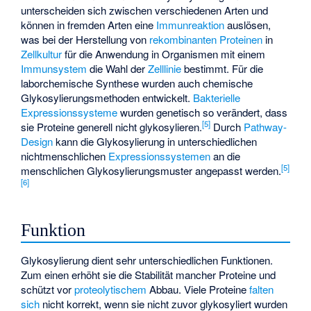
unterscheiden sich zwischen verschiedenen Arten und
können in fremden Arten eine
Immunreaktion
auslösen,
was bei der Herstellung von
rekombinanten Proteinen
in
Zellkultur
für die Anwendung in Organismen mit einem
Immunsystem
die Wahl der
Zelllinie
bestimmt. Für die
laborchemische Synthese wurden auch chemische
Glykosylierungsmethoden entwickelt.
Bakterielle
Expressionssysteme
wurden genetisch so verändert, dass
[
5
]
sie Proteine generell nicht glykosylieren.
Durch
Pathway-
Design
kann die Glykosylierung in unterschiedlichen
nichtmenschlichen
Expressionssystemen
an die
[
5
]
menschlichen Glykosylierungsmuster angepasst werden.
[
6
]
Funktion
Glykosylierung dient sehr unterschiedlichen Funktionen.
Zum einen erhöht sie die Stabilität mancher Proteine und
schützt vor
proteolytischem
Abbau. Viele Proteine
falten
sich
nicht korrekt, wenn sie nicht zuvor glykosyliert wurden