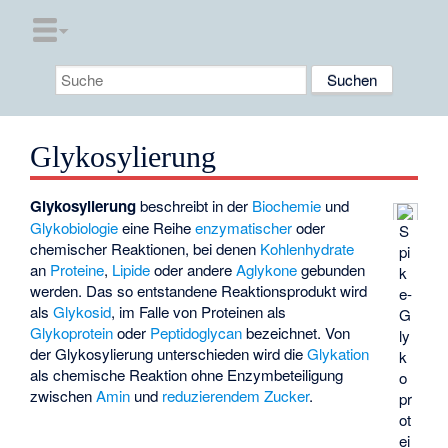
Glykosylierung
Glykosylierung
beschreibt in der
Biochemie
und
Glykobiologie
eine Reihe
enzymatischer
oder
S
chemischer Reaktionen, bei denen
Kohlenhydrate
pi
an
Proteine
,
Lipide
oder andere
Aglykone
gebunden
k
werden. Das so entstandene Reaktionsprodukt wird
e-
als
Glykosid
, im Falle von Proteinen als
G
Glykoprotein
oder
Peptidoglycan
bezeichnet. Von
ly
der Glykosylierung unterschieden wird die
Glykation
k
als chemische Reaktion ohne Enzymbeteiligung
o
zwischen
Amin
und
reduzierendem Zucker
.
pr
ot
ei