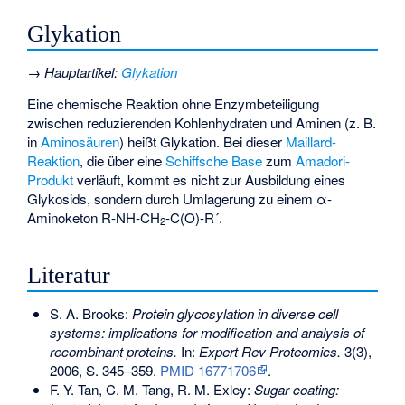
Glykation
→
Hauptartikel
:
Glykation
Eine chemische Reaktion ohne Enzymbeteiligung
zwischen reduzierenden Kohlenhydraten und Aminen (z. B.
in
Aminosäuren
) heißt Glykation. Bei dieser
Maillard-
Reaktion
, die über eine
Schiffsche Base
zum
Amadori-
Produkt
verläuft, kommt es nicht zur Ausbildung eines
Glykosids, sondern durch Umlagerung zu einem α-
Aminoketon R-NH-CH
-C(O)-R´.
2
Literatur
S. A. Brooks:
Protein glycosylation in diverse cell
systems: implications for modification and analysis of
recombinant proteins.
In:
Expert Rev Proteomics.
3(3),
2006, S. 345–359.
PMID 16771706
.
F. Y. Tan, C. M. Tang, R. M. Exley:
Sugar coating: