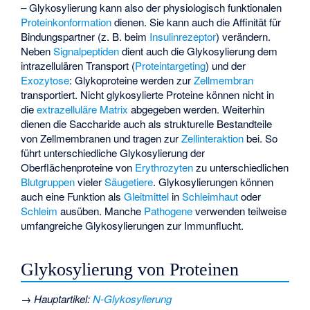
– Glykosylierung kann also der physiologisch funktionalen
Proteinkonformation
dienen. Sie kann auch die Affinität für
Bindungspartner (z. B. beim
Insulinrezeptor
) verändern.
Neben
Signalpeptiden
dient auch die Glykosylierung dem
intrazellulären Transport (
Proteintargeting
) und der
Exozytose
: Glykoproteine werden zur
Zellmembran
transportiert. Nicht glykosylierte Proteine können nicht in
die
extrazelluläre Matrix
abgegeben werden. Weiterhin
dienen die Saccharide auch als strukturelle Bestandteile
von Zellmembranen und tragen zur
Zellinteraktion
bei. So
führt unterschiedliche Glykosylierung der
Oberflächenproteine von
Erythrozyten
zu unterschiedlichen
Blutgruppen
vieler
Säugetiere
. Glykosylierungen können
auch eine Funktion als
Gleitmittel
in
Schleimhaut
oder
Schleim
ausüben. Manche
Pathogene
verwenden teilweise
umfangreiche Glykosylierungen zur
Immunflucht
.
Glykosylierung von Proteinen
→
Hauptartikel
:
N-Glykosylierung