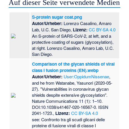
Auf dieser Seite verwendete Medien
S-protein sugar coat.png
Autor/Urheber:
Lorenzo Casalino, Amaro
Lab, U.C. San Diego,
Lizenz:
CC BY-SA 4.0
An S-protein of SARS-CoV-2, at left, and a
protective coating of sugars (glycosylation),
at right. Lorenzo Casalino, Amaro Lab, U.C.
San Diego.
Comparison of the glycan shields of viral
class I fusion proteins (EN).webp
Autor/Urheber:
User:OppidumNissenae
,
and he from Watanabe, Yasunori (2020-05-
27). "Vulnerabilities in coronavirus glycan
shields despite extensive glycosylation".
Nature Communications 11 (1): 1–10.
DOI:10.1038/s41467-020-16567-0. ISSN
2041-1723.,
Lizenz:
CC BY-SA 4.0
see: Confronto tra gli scudi glicani delle
proteine di fusione virali di classe I