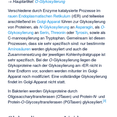
→
Hauptartikel
:
O-Glykosylierung
Verschiedene durch Enzyme katalysierte Prozesse im
rauen Endoplasmatischen Retikulum
(rER) und teilweise
anschließend im
Golgi-Apparat
führen zur Glykosylierung
von Proteinen, als
N
-Glykosylierung
an
Asparagin
, als
O
-
Glykosylierung
an
Serin
,
Threonin
oder
Tyrosin
, sowie als
C-mannosylierung an Tryptophan. Gemeinsam ist diesen
Prozessen, dass sie sehr spezifisch sind: nur bestimmte
Aminosäuren
werden glykosyliert und auch die
Zusammensetzung der jeweiligen Kohlenhydratgruppe ist
sehr spezifisch. Bei der
O
-Glykosylierung liegen die
Glykoproteine nach der Glykosylierung am rER nicht in
ihrer Endform vor, sondern werden mitunter im Golgi-
Apparat noch modifiziert. Eine vollständige Glykosylierung
findet im Golgi-Apparat nicht statt.
In Bakterien werden Glykoproteine durch
Oligosaccharyltransferasen
(OTasen) und
Protein-
N
-
und
[
3
]
Protein-
O
-Glycosyltransferasen
(PGTasen) glykosyliert.