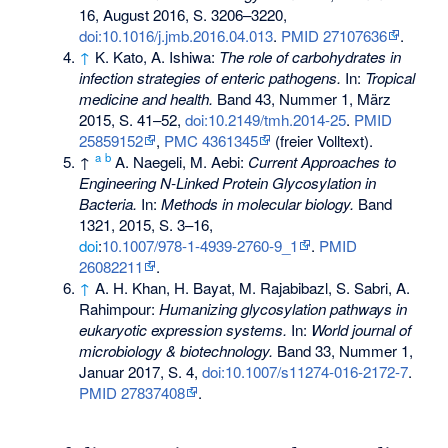
16, August 2016, S. 3206–3220,
doi:10.1016/j.jmb.2016.04.013
.
PMID 27107636
.
↑
K. Kato, A. Ishiwa:
The role of carbohydrates in
infection strategies of enteric pathogens.
In:
Tropical
medicine and health.
Band 43, Nummer 1, März
2015, S. 41–52,
doi:10.2149/tmh.2014-25
.
PMID
25859152
,
PMC 4361345
(freier Volltext).
a
b
↑
A. Naegeli, M. Aebi:
Current Approaches to
Engineering N-Linked Protein Glycosylation in
Bacteria.
In:
Methods in molecular biology.
Band
1321, 2015, S. 3–16,
doi
:
10.1007/978-1-4939-2760-9_1
.
PMID
26082211
.
↑
A. H. Khan, H. Bayat, M. Rajabibazl, S. Sabri, A.
Rahimpour:
Humanizing glycosylation pathways in
eukaryotic expression systems.
In:
World journal of
microbiology & biotechnology.
Band 33, Nummer 1,
Januar 2017, S. 4,
doi:10.1007/s11274-016-2172-7
.
PMID 27837408
.