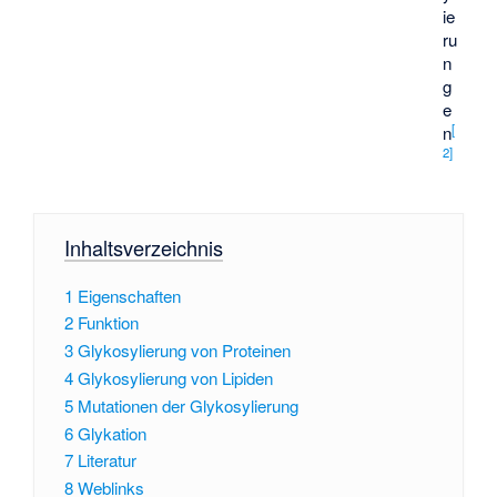
ie
ru
n
g
e
[
n
2
]
Inhaltsverzeichnis
1
Eigenschaften
2
Funktion
3
Glykosylierung von Proteinen
4
Glykosylierung von Lipiden
5
Mutationen der Glykosylierung
6
Glykation
7
Literatur
8
Weblinks