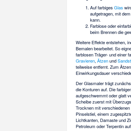
Auf farbiges
Glas
wir
aufgetragen, mit dem
kann.
Farblose oder einfar
beim Brennen die ge
Weitere Effekte entstehen, 
Bemalen bearbeitet. So eign
farblosen Träger- und einer 
Gravieren
,
Ätzen
und
Sandst
teilweise entfernt. Zum Ätze
Einwirkungsdauer verschieden
Der Glasmaler trägt zunächs
die Konturen auf. Die farbi
aufgeschwemmt oder glatt ver
Scheibe zuerst mit Überzugs
Trocknen mit verschiedene
Pinselstiel, einem zugespitz
Lichtkanten, Damaste und Zis
Petroleum oder Terpentin auf