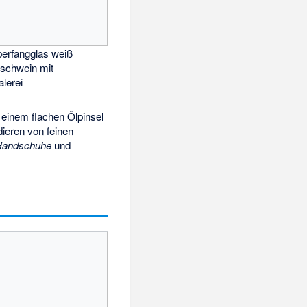
erfangglas weiß
dschwein mit
lerei
 einem flachen Ölpinsel
ieren von feinen
Handschuhe
und