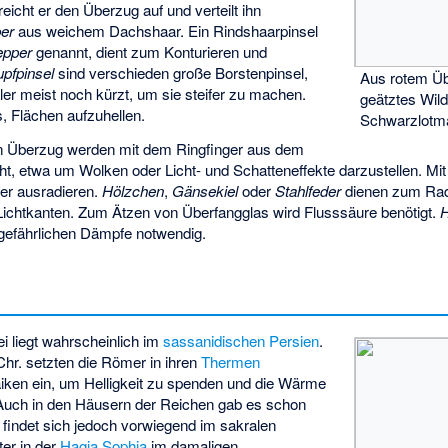
treicht er den Überzug auf und verteilt ihn
ber
aus weichem Dachshaar. Ein Rindshaarpinsel
epper
genannt, dient zum Konturieren und
upfpinsel
sind verschieden große Borstenpinsel,
Aus rotem Üb
er meist noch kürzt, um sie steifer zu machen.
geätztes Wil
, Flächen aufzuhellen.
Schwarzlotma
en Überzug werden mit dem Ringfinger aus dem
t, etwa um Wolken oder Licht- und Schatteneffekte darzustellen. Mit
ser ausradieren.
Hölzchen
,
Gänsekiel
oder
Stahlfeder
dienen zum Rad
Lichtkanten. Zum Ätzen von Überfangglas wird Flusssäure benötigt.
gefährlichen Dämpfe notwendig.
i liegt wahrscheinlich im
sassanidischen
Persien
.
Chr. setzten die Römer in ihren
Thermen
ken ein, um Helligkeit zu spenden und die Wärme
Auch in den Häusern der Reichen gab es schon
 findet sich jedoch vorwiegend im sakralen
ter in der
Hagia Sophia
im damaligen