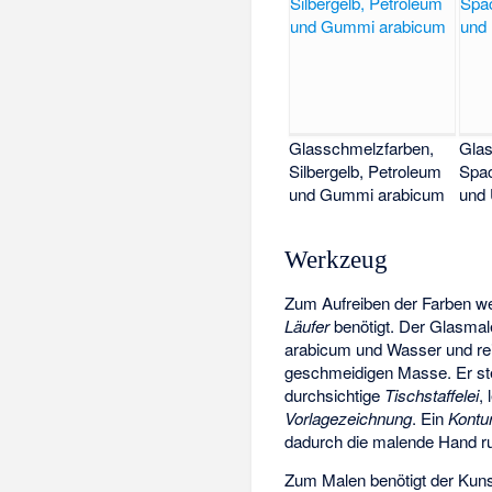
Glasschmelzfarben,
Glas
Silbergelb, Petroleum
Spac
und Gummi arabicum
und 
Werkzeug
Zum Aufreiben der Farben w
Läufer
benötigt. Der Glasmal
arabicum und Wasser und reib
geschmeidigen Masse. Er ste
durchsichtige
Tischstaffelei
,
Vorlagezeichnung
. Ein
Kontur
dadurch die malende Hand ru
Zum Malen benötigt der Kun