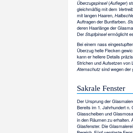
Überzugspinsel
(
Aufleger
) s
gleichmäßig mit dem
Vertrei
mit langen Haaren,
Halbschl
Auftragen der Buntfarben.
St
deren Haarlänge der Glasmal
Der
Stupfpinsel
ermöglicht es
Bei einem nass eingestupft
Überzug helle Flecken gewich
kann er hellere Details präzi
Strichen und Aufsetzen von 
Atemschutz
sind wegen der 
Sakrale Fenster
Der Ursprung der Glasmalere
Bereits im 1. Jahrhundert n. 
Glasscheiben und Glasmosai
in den Räumen zu erhalten. 
Glasfenster. Die Glasmalerei
Bereich. Fünf verglaste Fens