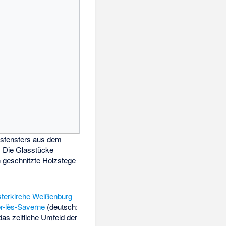
lasfensters aus dem
. Die Glasstücke
 geschnitzte Holzstege
sterkirche Weißenburg
er-lès-Saverne
(deutsch:
das zeitliche Umfeld der