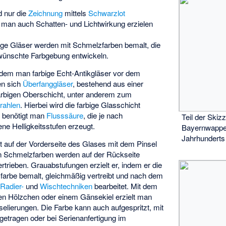
d nur die
Zeichnung
mittels
Schwarzlot
 man auch Schatten- und Lichtwirkung erzielen
bige Gläser werden mit Schmelzfarben bemalt, die
wünschte Farbgebung entwickeln.
indem man farbige Echt-Antikgläser vor dem
en sich
Überfanggläser
, bestehend aus einer
farbigen Oberschicht, unter anderem zum
rahlen
. Hierbei wird die farbige Glasschicht
n benötigt man
Flusssäure
, die je nach
Teil der Skiz
e Helligkeitsstufen erzeugt.
Bayernwappe
Jahrhunderts
t auf der Vorderseite des Glases mit dem Pinsel
gen Schmelzfarben werden auf der Rückseite
trieben. Grauabstufungen erzielt er, indem er die
farbe bemalt, gleichmäßig vertreibt und nach dem
n
Radier-
und
Wischtechniken
bearbeitet. Mit dem
ten Hölzchen oder einem Gänsekiel erzielt man
elierungen. Die Farbe kann auch aufgespritzt, mit
getragen oder bei Serienanfertigung im