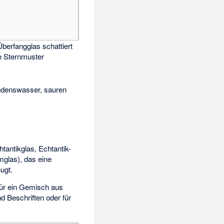
berfangglas schattiert
e Sternmuster
Kondenswasser, sauren
tantikglas, Echtantik-
mglas), das eine
ugt.
für ein Gemisch aus
 Beschriften oder für