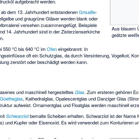
drucköl aufgebracht werden.
ie ab dem 13. Jahrhundert entstandenen
Grisaille
-
ellgelbe und graugrüne Gläser werden blank oder
gelbmalerei versehen zusammengefügt. Beispiele
Aus blauem Ü
nd 14. Jahrhundert sind in der Zisterzienserkirche
geätzte weiß
n.
i 550 °C bis 640 °C im
Ofen
eingebrannt. In
ungseinflüsse oft ein Schutzglas, da durch Versinterung, Vogelkot, 
ung zerstört oder beschädigt werden kann.
asenes und maschinell hergestelltes
Glas
. Zum ersteren gehören Ech
Goetheglas
, Kathedralglas, Opalescentglas und Danziger Glas (Stro
truktur aufweist. Ornamentglas und Floatglas werden maschinell erze
mit
Schwarzlot
bemalte Scheiben erhalten. Schwarzlot ist der Name 
) und Kupfer oder Eisenoxid. Es wird verwendet zum Konturieren und