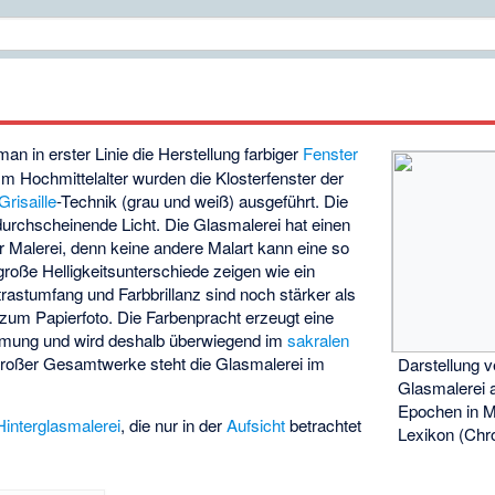
an in erster Linie die Herstellung farbiger
Fenster
 Im Hochmittelalter wurden die Klosterfenster der
Grisaille
-Technik (grau und weiß) ausgeführt. Die
durchscheinende Licht. Die Glasmalerei hat einen
r Malerei, denn keine andere Malart kann eine so
große Helligkeitsunterschiede zeigen wie ein
trastumfang und Farbbrillanz sind noch stärker als
 zum Papierfoto. Die Farbenpracht erzeugt eine
immung und wird deshalb überwiegend im
sakralen
 großer Gesamtwerke steht die Glasmalerei im
Darstellung v
Glasmalerei 
Epochen in M
Hinterglasmalerei
, die nur in der
Aufsicht
betrachtet
Lexikon (Chro