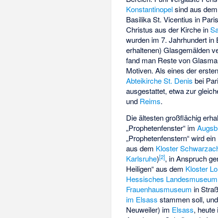
Konstantinopel
sind aus dem 
Basilika St. Vicentius in Pa
Christus aus der Kirche in
Sa
wurden im 7. Jahrhundert in E
erhaltenen) Glasgemälden v
fand man Reste von Glasmal
Motiven. Als eines der erst
Abteikirche St. Denis
bei Par
ausgestattet, etwa zur gleic
und
Reims
.
Die ältesten großflächig erha
„
Prophetenfenster
“ im
Augsb
„Prophetenfenstern“ wird ei
aus dem
Kloster Schwarzac
[
2
]
Karlsruhe
)
, in Anspruch ge
Heiligen
“ aus dem
Kloster L
Hessisches Landesmuseum
Frauenhausmuseum
in Stra
im Elsass
stammen soll, und
Neuweiler) im
Elsass
, heute