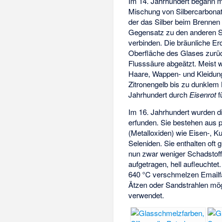
Im 14. Jahrhundert begann 
Mischung von Silbercarbonat 
der das Silber beim Brennen i
Gegensatz zu den anderen Sc
verbinden. Die bräunliche Er
Oberfläche des Glases zurü
Flusssäure abgeätzt. Meist w
Haare, Wappen- und Kleidungs
Zitronengelb bis zu dunklem 
Jahrhundert durch
Eisenrot
f
Im 16. Jahrhundert wurden d
erfunden. Sie bestehen aus p
(Metalloxiden) wie Eisen-, K
Seleniden. Sie enthalten oft
nun zwar weniger Schadstoffe,
aufgetragen, hell aufleuchtet
640 °C verschmelzen Emailfa
Ätzen oder Sandstrahlen mög
verwendet.