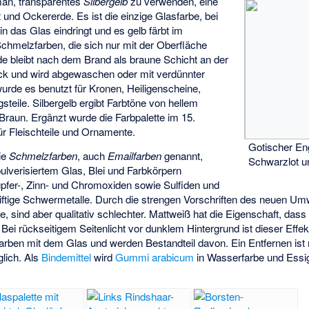
man, transparentes
Silbergelb
zu verwenden, eine
und Ockererde. Es ist die einzige Glasfarbe, bei
n das Glas eindringt und es gelb färbt im
hmelzfarben, die sich nur mit der Oberfläche
de bleibt nach dem Brand als braune Schicht an der
ck und wird abgewaschen oder mit verdünnter
urde es benutzt für Kronen, Heiligenscheine,
teile. Silbergelb ergibt Farbtöne von hellem
Braun. Ergänzt wurde die Farbpalette im 15.
ür Fleischteile und Ornamente.
Gotischer En
ie
Schmelzfarben
, auch
Emailfarben
genannt,
Schwarzlot u
ulverisiertem Glas, Blei und Farbkörpern
upfer-, Zinn- und Chromoxiden sowie Sulfiden und
 giftige Schwermetalle. Durch die strengen Vorschriften des neuen Umw
 sind aber qualitativ schlechter. Mattweiß hat die Eigenschaft, dass 
. Bei rückseitigem Seitenlicht vor dunklem Hintergrund ist dieser Effe
rben mit dem Glas und werden Bestandteil davon. Ein Entfernen ist n
lich. Als
Bindemittel
wird
Gummi arabicum
in Wasserfarbe und Essig