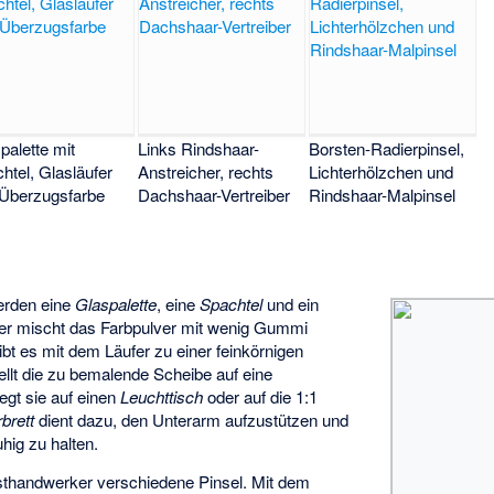
palette mit
Links Rindshaar-
Borsten-Radierpinsel,
htel, Glasläufer
Anstreicher, rechts
Lichterhölzchen und
Überzugsfarbe
Dachshaar-Vertreiber
Rindshaar-Malpinsel
erden eine
Glaspalette
, eine
Spachtel
und ein
er mischt das Farbpulver mit wenig Gummi
t es mit dem Läufer zu einer feinkörnigen
llt die zu bemalende Scheibe auf eine
 legt sie auf einen
Leuchttisch
oder auf die 1:1
brett
dient dazu, den Unterarm aufzustützen und
hig zu halten.
sthandwerker verschiedene Pinsel. Mit dem