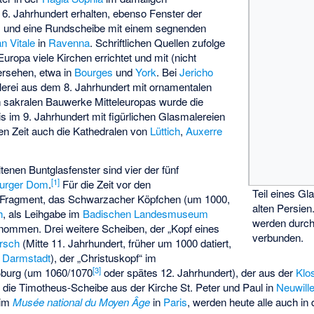
6. Jahrhundert erhalten, ebenso Fenster der
ris und eine Rundscheibe mit einem segnenden
n Vitale
in
Ravenna
. Schriftlichen Quellen zufolge
uropa viele Kirchen errichtet und mit (nicht
ersehen, etwa in
Bourges
und
York
. Bei
Jericho
erei aus dem 8. Jahrhundert mit ornamentalen
en sakralen Bauwerke Mitteleuropas wurde die
is im 9. Jahrhundert mit figürlichen Glasmalereien
hen Zeit auch die Kathedralen von
Lüttich
,
Auxerre
ltenen Buntglasfenster sind vier der fünf
[
1
]
urger Dom
.
Für die Zeit vor den
Teil eines G
n Fragment, das
Schwarzacher Köpfchen
(um 1000,
alten Persien
h
, als Leihgabe im
Badischen Landesmuseum
werden durch
nommen. Drei weitere Scheiben, der „
Kopf eines
verbunden.
orsch
(Mitte 11. Jahrhundert, früher um 1000 datiert,
 Darmstadt
), der
„Christuskopf“
im
[
3
]
ßburg (um 1060/1070
oder spätes 12. Jahrhundert), der aus der
Klo
 die
Timotheus-Scheibe
aus der Kirche
St. Peter und Paul
in
Neuwill
 im
Musée national du Moyen Âge
in
Paris
, werden heute alle auch in 