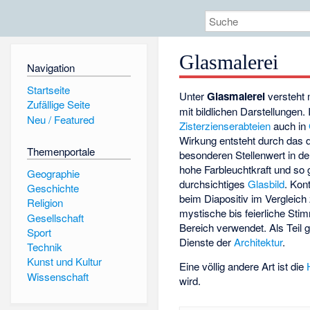
Glasmalerei
Navigation
Startseite
Unter
Glasmalerei
versteht m
Zufällige Seite
mit bildlichen Darstellungen.
Neu / Featured
Zisterzienserabteien
auch in
Wirkung entsteht durch das 
Themenportale
besonderen Stellenwert in de
hohe Farbleuchtkraft und so 
Geographie
durchsichtiges
Glasbild
. Kon
Geschichte
beim Diapositiv im Vergleich
Religion
mystische bis feierliche St
Gesellschaft
Bereich verwendet. Als Teil
Sport
Dienste der
Architektur
.
Technik
Kunst und Kultur
Eine völlig andere Art ist die
Wissenschaft
wird.