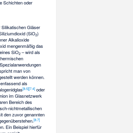
e Schichten oder
 Silikatischen Gläser
iliziumdioxid (SiO
)
2
ner Alkalioxide
s Oxid mengenmäßig das
reines SiO
– wird als
2
thermischen
n Spezialanwendungen
spricht man von
gestellt werden können.
menfassend als
[
8.5
]
[
7.4
]
logenidglas
oder
nion im Glasnetzwerk
aren Bereich des
isch-nichtmetallischen
it den zuvor genannten
[
8.7
]
 gegenüberstehen.
. Ein Beispiel hierfür