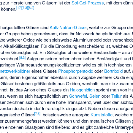
 zur Herstellung von Gläsern ist der
Sol-Gel-Prozess
, mit dem dünn
[
17
]
[
7.3
]
[
8.2
]
 können.
 hergestellten Gläser sind
Kalk-Natron-Gläser
, welche zur Gruppe der
ser Gruppe haben gemeinsam, dass ihr Netzwerk hauptsächlich aus S
abe weiterer Oxide wie beispielsweise Aluminiumoxid oder verschiede
r Alkali-Silikatgläser. Für die Einordnung entscheidend ist, welche
ischen Grundglas ist. Ein Silikatglas ohne weitere Bestandteile – also 
[
8.3
]
ezeichnet.
Aufgrund seiner hohen chemischen Beständigkeit und 
 geringen Wärmeausdehnungskoeffizienten wird es oft in technische
netzwerkbildner
eines Glases
Phosphorpentoxid
oder
Bortrioxid
auf, 
ern, deren Eigenschaften ebenfalls durch Zugabe weiterer Oxide ein
 Gläser bestehen größtenteils aus Oxiden, weshalb man sie zusam
net. Ist das Anion eines Glases ein
Halogenidion
spricht man von Ha
as, wenn es sich hauptsächlich um
Schwefel
,
Selen
oder
Tellur
als A
er zeichnen sich durch eine hohe Transparenz, weit über den sichtb
werden deshalb in der Infrarotoptik eingesetzt. Neben diesen anorgan
[
7.6
]
organische Gläser
, beispielsweise amorphe
Kunststoffe
, welche m
äser zusammengefasst werden können und den metallischen Gläsern
 einzelnen Glastypen sind fließend und es gibt zahlreiche Untertypen