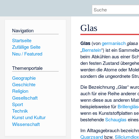
Glas
Navigation
Startseite
Glas
(von
germanisch
glasa
Zufällige Seite
„
Bernstein
“) ist ein Sammelb
Neu / Featured
beim Abkühlen aus einer Sc
den festen Zustand übergehen
Themenportale
werden die Atome oder Molekü
sondern die ungeordnete Stru
Geographie
Geschichte
Die Bezeichnung „
Glas
“ wur
Religion
auch für eine Reihe anderer 
Gesellschaft
wenn diese aus anderen Mate
Sport
beispielsweise für
Brillengläs
Technik
wenn es Kunststoffplatten se
Kunst und Kultur
bestehende
Schauglas
eine
Wissenschaft
Im Alltagsgebrauch bezeich
Quarzsand
bzw.
Siliciumdiox