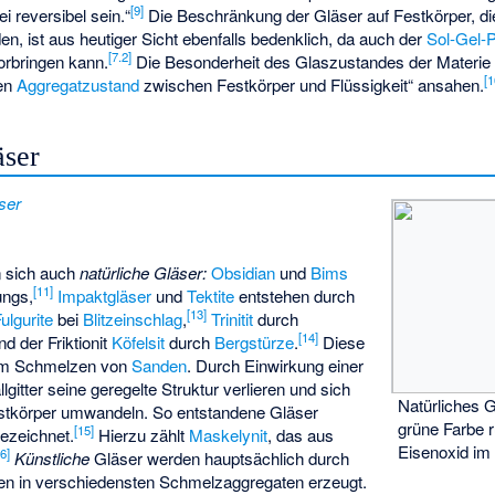
[
9
]
 reversibel sein.“
Die Beschränkung der Gläser auf Festkörper, di
, ist aus heutiger Sicht ebenfalls bedenklich, da auch der
Sol-Gel-
[
7.2
]
orbringen kann.
Die Besonderheit des Glaszustandes der Materie 
[
1
ten
Aggregatzustand
zwischen Festkörper und Flüssigkeit“ ansahen.
äser
ser
 sich auch
natürliche Gläser:
Obsidian
und
Bims
[
11
]
ungs,
Impaktgläser
und
Tektite
entstehen durch
[
13
]
ulgurite
bei
Blitzeinschlag
,
Trinitit
durch
[
14
]
 der Friktionit
Köfelsit
durch
Bergstürze
.
Diese
em Schmelzen von
Sanden
. Durch Einwirkung einer
lgitter seine geregelte Struktur verlieren und sich
Natürliches G
stkörper umwandeln. So entstandene Gläser
grüne Farbe 
[
15
]
ezeichnet.
Hierzu zählt
Maskelynit
, das aus
Eisenoxid im
6
]
Künstliche
Gläser werden hauptsächlich durch
n in verschiedensten Schmelzaggregaten erzeugt.