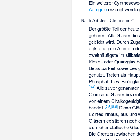
Ein weiterer Syntheseweg
Aerogele
erzeugt werden
Nach Art des „Chemismus“
Der größte Teil der heute
gehören. Alle Gläser die
gebildet wird. Durch Zug
entstehen die Alumo- ode
zweithäufigste im silikat
Kiesel- oder Quarzglas b
Belastbarkeit sowie des
genutzt. Treten als Haupt
Phosphat- bzw. Boratgläs
[
8.4
]
Alle zuvor genannten
Oxidische Gläser bezeich
von einem Chalkogenidgl
[
7.5
]
[
8.6
]
handelt.
Diese Gläs
Lichtes hinaus, aus und 
Gläsern existieren noch 
als nichtmetallische Gl
Die Grenzen zwischen den