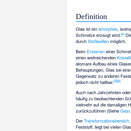
Definition
Glas ist ein
amorphes
, isot
[
4
]
Schmelze
erzeugt wird.
Die
durch
Stoßwellen
möglich.
Beim
Erstarren
einer Schme
einen weitreichenden
Kristal
atomare Aufbau eines Glases
Behauptungen, Glas sei eine 
Gegensatz zu anderen Festst
[
5
]
[
6
]
jedoch nicht haltbar.
Auch nach Jahrzehnten oder J
häufig zu beobachtenden Schl
vielmehr auf die damaligen 
zurückzuführen (Siehe
Gesc
Der
Transformationsbereich
Feststoff, liegt bei vielen G