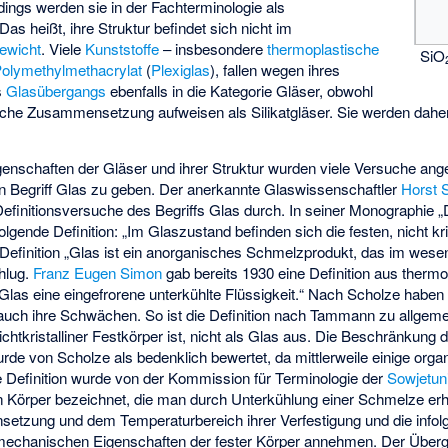
rdings werden sie in der Fachterminologie als
Das heißt, ihre Struktur befindet sich nicht im
ewicht
. Viele
Kunststoffe
– insbesondere
thermoplastische
SiO
olymethylmethacrylat
(
Plexiglas
), fallen wegen ihres
s
Glasübergangs
ebenfalls in die Kategorie Gläser, obwohl
sche Zusammensetzung aufweisen als Silikatgläser. Sie werden daher
enschaften der Gläser und ihrer Struktur wurden viele Versuche ange
en Begriff Glas zu geben. Der anerkannte Glaswissenschaftler
Horst 
efinitionsversuche des Begriffs Glas durch. In seiner Monographie 
olgende Definition: „Im Glaszustand befinden sich die festen, nicht krist
Definition „Glas ist ein anorganisches Schmelzprodukt, das im wese
chlug.
Franz Eugen Simon
gab bereits 1930 eine Definition aus therm
las eine eingefrorene unterkühlte Flüssigkeit.“ Nach Scholze haben a
auch ihre Schwächen. So ist die Definition nach Tammann zu allgeme
nichtkristalliner Festkörper ist, nicht als Glas aus. Die Beschränkung
de von Scholze als bedenklich bewertet, da mittlerweile einige org
Definition wurde von der Kommission für Terminologie der
Sowjetun
 Körper bezeichnet, die man durch Unterkühlung einer Schmelze erh
tzung und dem Temperaturbereich ihrer Verfestigung und die infolg
 mechanischen Eigenschaften der fester Körper annehmen. Der Über