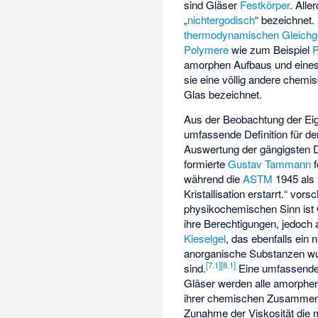
sind Gläser
Festkörper
. Alle
„
nichtergodisch
“ bezeichnet. 
thermodynamischen Gleichg
Polymere
wie zum Beispiel
P
amorphen Aufbaus und eine
sie eine völlig andere chemi
Glas bezeichnet.
Aus der Beobachtung der Eig
umfassende Definition für d
Auswertung der gängigsten D
formierte
Gustav Tammann
f
während die
ASTM
1945 als 
Kristallisation erstarrt.“ vors
physikochemischen Sinn ist G
ihre Berechtigungen, jedoch 
Kieselgel
, das ebenfalls ein 
anorganische Substanzen wur
[
7.1
]
[
8.1
]
sind.
Eine umfassende 
Gläser werden alle amorphen
ihrer chemischen Zusammense
Zunahme der Viskosität die