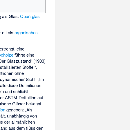
als Glas:
Quarzglas
2
 oft als
organisches
strengt, eine
Scholze
führte eine
„Der Glaszustand“ (1933)
allisierten Stoffe.“,
ntlichen ohne
odynamischer Sicht: „Im
lle diese Definitionen
in und schließt
 der ASTM-Definition auf
anische Gläser bekannt
ion
gegeben: „Als
ält, unabhängig von
e der allmählichen
gang aus dem flüssigen