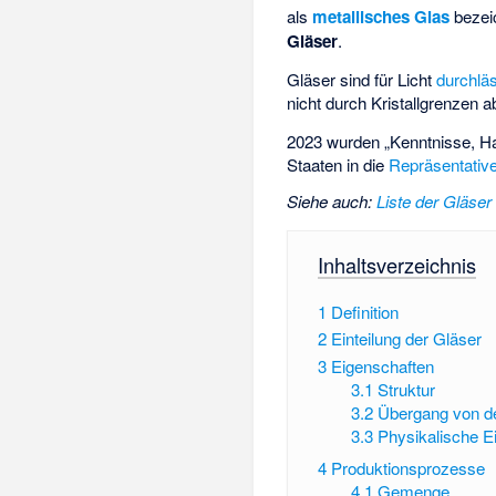
als
metallisches Glas
bezeic
Gläser
.
Gläser sind für Licht
durchlä
nicht durch Kristallgrenzen a
2023 wurden „Kenntnisse, Ha
Staaten in die
Repräsentative
Siehe auch
:
Liste der Gläser
Inhaltsverzeichnis
1
Definition
2
Einteilung der Gläser
3
Eigenschaften
3.1
Struktur
3.2
Übergang von d
3.3
Physikalische E
4
Produktionsprozesse
4.1
Gemenge