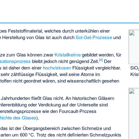
ropes Feststoffmaterial, welches durch
unterkühlen einer
 Herstellung von Glas ist auch durch
Sol-Gel-Prozesse
und
lze zum Glas können zwar
Kristallkeime
gebildet werden, für
[
4
]
lisationsprozess
bleibt jedoch nicht genügend Zeit.
Der
 ist daher dem einer
hochviskosen
Flüssigkeit vergleichbar.
SiO
sehr zähflüssige Flüssigkeit, weil seine Atome im
Krist
offen nicht geordnet wären, sind wissenschaftlich gesehen
ahrhunderten fließt Glas nicht. An historischen Gläsern
ierenbildung oder Verdickung auf der Unterseite sind
Herstellungsprozesse wie den
Fourcault-Prozess
hichte des Glases
).
, das ist der Übergangsbereich zwischen Schmelze und
lasarten um 600 °C. Trotz des nicht definierten Schmelzpunkts