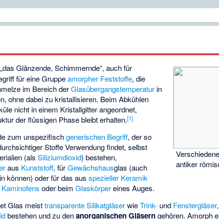
„das Glänzende, Schimmernde“, auch für
egriff für eine Gruppe
amorpher
Feststoffe
, die
hmelze im Bereich der
Glasübergangstemperatur
in
, ohne dabei zu kristallisieren. Beim Abkühlen
le nicht in einem Kristallgitter angeordnet,
[
1
]
ktur der flüssigen Phase bleibt erhalten.
de zum unspezifisch
generischen Begriff
, der so
durchsichtiger Stoffe Verwendung findet, selbst
Verschiedene
rialien (als
Siliziumdioxid
) bestehen,
antiker römi
er
aus
Kunststoff
, für
Gewächshaus
­glas (auch
in können) oder für das aus
spezieller Keramik
s
Kaminofens
oder beim
Glaskörper
eines Auges.
net Glas meist
transparente
Silikatgläser
wie
Trink-
und
Fenstergläser
id
bestehen und zu den
anorganischen Gläsern
gehören. Amorph er