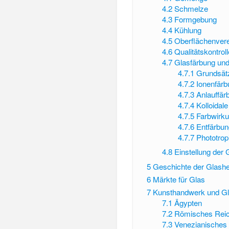
4.2
Schmelze
4.3
Formgebung
4.4
Kühlung
4.5
Oberflächenver
4.6
Qualitätskontrol
4.7
Glasfärbung und
4.7.1
Grundsät
4.7.2
Ionenfärb
4.7.3
Anlauffär
4.7.4
Kolloidal
4.7.5
Farbwirku
4.7.6
Entfärbun
4.7.7
Phototrop
4.8
Einstellung der
5
Geschichte der Glashe
6
Märkte für Glas
7
Kunsthandwerk und Gl
7.1
Ägypten
7.2
Römisches Rei
7.3
Venezianisches