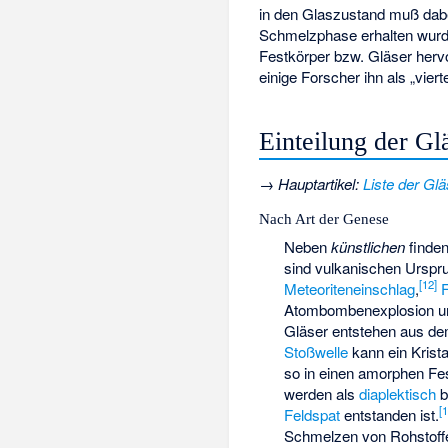
in den Glaszustand muß dabei
Schmelzphase erhalten wurden
Festkörper bzw. Gläser herv
einige Forscher ihn als „vier
Einteilung der Gl
→
Hauptartikel
:
Liste der Glä
Nach Art der Genese
Neben
künstlichen
finden
sind vulkanischen Urspr
[
12
]
Meteoriteneinschlag
,
F
Atombombenexplosion und
Gläser entstehen aus d
Stoßwelle
kann ein Kristal
so in einen amorphen Fe
werden als
diaplektisch
b
[
1
Feldspat
entstanden ist.
Schmelzen von Rohstoffe