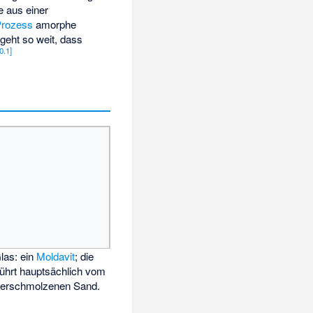
e aus einer
Prozess
amorphe
geht so weit, dass
0.1
]
las: ein
Moldavit
; die
rührt hauptsächlich vom
 erschmolzenen Sand.