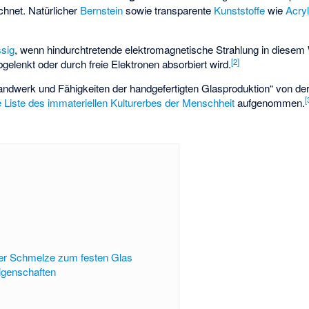
hnet. Natürlicher
Bernstein
sowie transparente
Kunststoffe
wie
Acry
ssig
, wenn hindurchtretende elektromagnetische Strahlung in diesem
[
2
]
bgelenkt oder durch freie Elektronen absorbiert wird.
ndwerk und Fähigkeiten der handgefertigten Glasproduktion“ von de
[
 Liste des immateriellen Kulturerbes der Menschheit
aufgenommen.
er Schmelze zum festen Glas
igenschaften