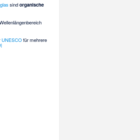
lglas
sind
organische
 Wellenlängenbereich
r
UNESCO
für mehrere
3
]