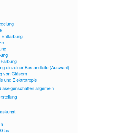
edelung
le
 Entfärbung
ze
ung
bung
e Färbung
ng einzelner Bestandteile (Auswahl)
g von Gläsern
ie und Elektrotropie
 Glaseigenschaften allgemein
rstellung
askunst
ch
 Glas