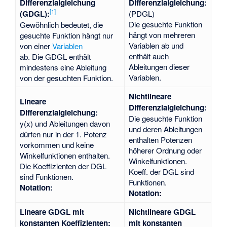
Differenzialgleichung
Differenzialgleichung
:
[
1
]
(GDGL):
(PDGL)
Die gesuchte Funktion
Gewöhnlich bedeutet, die
hängt von mehreren
gesuchte Funktion
hängt nur
Variablen ab und
von einer
Variablen
enthält auch
ab. Die GDGL enthält
Ableitungen dieser
mindestens eine Ableitung
Variablen.
von der gesuchten Funktion.
Nichtlineare
Lineare
Differenzialgleichung:
Differenzialgleichung
:
Die gesuchte Funktion
y(x) und Ableitungen davon
und deren Ableitungen
dürfen nur in der 1. Potenz
enthalten Potenzen
vorkommen und keine
höherer Ordnung oder
Winkelfunktionen enthalten.
Winkelfunktionen.
Die Koeffizienten
der DGL
Koeff.
der DGL sind
sind Funktionen.
Funktionen.
Notation:
Notation:
Lineare GDGL mit
Nichtlineare GDGL
konstanten Koeffizienten:
mit konstanten