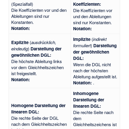
(Spezialfall)
Koeffizienten:
Die Koeffizienten
vor
und den
Die Koeffizienten
vor
Ableitungen sind nur
und den Ableitungen
Konstanten.
sind nur Konstanten.
Notation:
Notation:
Implizite
(
indirekt
Explizite
(
ausdrücklich,
formuliert
)
Darstellung
eindeutig
)
Darstellung der
der gewöhnlichen
gewöhnlichen DGL:
DGL:
Die höchste Ableitung
links
Wenn die DGL nicht
vor dem Gleichheitszeichen
nach der höchsten
ist freigestellt.
Ableitung aufgestellt ist.
Notation:
Notation:
.
Inhomogene
Darstellung der
Homogene Darstellung der
linearen DGL:
linearen DGL:
Die rechte Seite nach
Die rechte Seite der DGL
dem
nach dem Gleichheitszeichen
Gleichheitszeichens ist