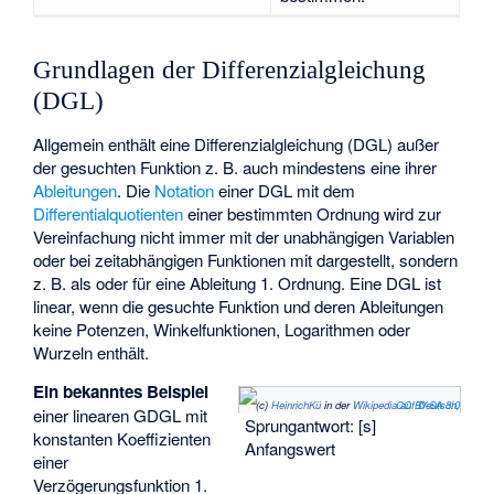
Grundlagen der Differenzialgleichung
(DGL)
Allgemein enthält eine Differenzialgleichung (DGL) außer
der gesuchten Funktion z. B.
auch mindestens eine ihrer
Ableitungen
. Die
Notation
einer DGL mit dem
Differentialquotienten
einer bestimmten Ordnung wird zur
Vereinfachung nicht immer mit der unabhängigen Variablen
oder bei zeitabhängigen Funktionen mit
dargestellt, sondern
z. B. als
oder
für eine Ableitung 1. Ordnung. Eine DGL ist
linear, wenn die gesuchte Funktion
und deren Ableitungen
keine Potenzen, Winkelfunktionen, Logarithmen oder
Wurzeln enthält.
Ein bekanntes Beispiel
(c)
HeinrichKü
in der
Wikipedia auf Deutsch
CC BY-SA 3.0
,
einer linearen GDGL mit
Sprungantwort:
[s]
konstanten Koeffizienten
Anfangswert
einer
Verzögerungsfunktion 1.