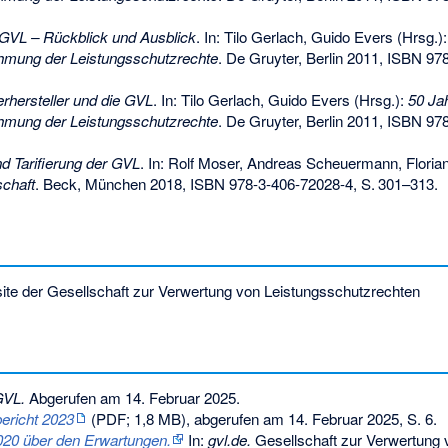
GVL – Rückblick und Ausblick
. In: Tilo Gerlach, Guido Evers (Hrsg.)
hmung der Leistungsschutzrechte
. De Gruyter, Berlin 2011,
ISBN 978
erhersteller und die GVL
. In: Tilo Gerlach, Guido Evers (Hrsg.):
50 Ja
hmung der Leistungsschutzrechte
. De Gruyter, Berlin 2011,
ISBN 978
nd Tarifierung der GVL
. In: Rolf Moser, Andreas Scheuermann, Floria
chaft
. Beck, München 2018,
ISBN 978-3-406-72028-4
,
S.
301–313
.
site der Gesellschaft zur Verwertung von Leistungsschutzrechten
GVL.
Abgerufen am 14. Februar 2025
.
ericht 2023
(PDF; 1,8 MB), abgerufen am 14. Februar 2025, S. 6.
020 über den Erwartungen.
In:
gvl.de.
Gesellschaft zur Verwertung 