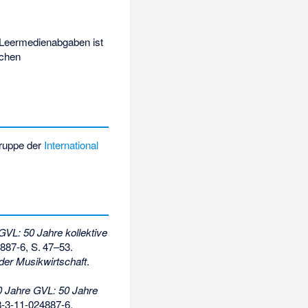
 Leermedienabgaben ist
ichen
ruppe der
International
GVL: 50 Jahre kollektive
887-6
,
S.
47–53
.
er Musikwirtschaft
.
0 Jahre GVL: 50 Jahre
-3-11-024887-6
,