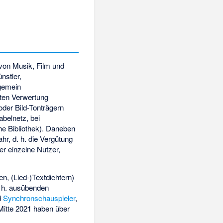
von Musik, Film und
nstler,
lgemein
ten Verwertung
 oder Bild-Tonträgern
belnetz, bei
che Bibliothek). Daneben
ahr, d. h. die Vergütung
er einzelne Nutzer,
n, (Lied-)Textdichtern)
 h. ausübenden
d
Synchronschauspieler
,
Mitte 2021 haben über