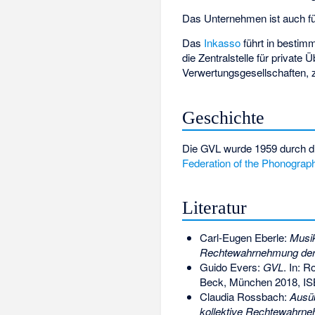
Das Unternehmen ist auch f
Das
Inkasso
führt in bestim
die
Zentralstelle für private
Verwertungsgesellschaften, 
Geschichte
Die GVL wurde 1959 durch d
Federation of the Phonograph
Literatur
Carl-Eugen Eberle:
Musik
Rechtewahrnehmung der 
Guido Evers:
GVL
. In: 
Beck, München 2018,
IS
Claudia Rossbach:
Ausüb
kollektive Rechtewahrne