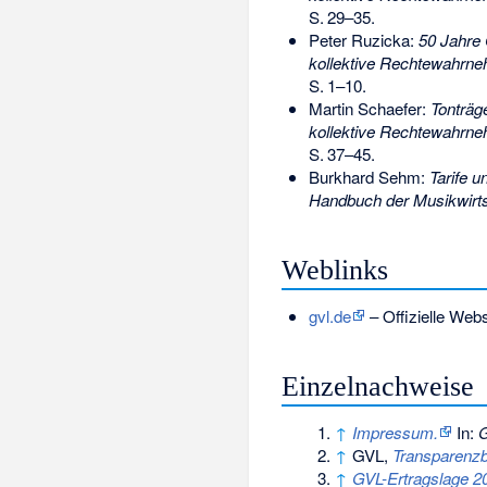
S.
29–35
.
Peter Ruzicka:
50 Jahre 
kollektive Rechtewahrne
S.
1–10
.
Martin Schaefer:
Tonträg
kollektive Rechtewahrne
S.
37–45
.
Burkhard Sehm:
Tarife u
Handbuch der Musikwirts
Weblinks
gvl.de
– Offizielle Web
Einzelnachweise
↑
Impressum.
In:
↑
GVL,
Transparenzb
↑
GVL-Ertragslage 2