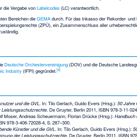
ür die Vergabe von
Labelcodes
(LC) verantwortlich.
mten Bereichen die
GEMA
durch. Für das Inkasso der Rekorder- und
 Überspielungsrechte
(ZPÜ), ein Zusammenschluss aller urheberrechtl
zuständig.
ie
Deutsche Orchestervereinigung
(DOV) und die Deutsche Landesg
[
4
]
ic Industry
(IFPI) gegründet.
nutzer und die GVL
. In: Tilo Gerlach, Guido Evers (Hrsg.):
50 Jahre 
Leistungsschutzrechte
. De Gruyter, Berlin 2011,
ISBN 978-3-11-024
Rolf Moser, Andreas Scheuermann, Florian Drücke (Hrsg.):
Handbuch d
BN 978-3-406-72028-4
,
S.
287–300
.
ende Künstler und die GVL
. In: Tilo Gerlach, Guido Evers (Hrsg.):
5
hmung der Leistungsschutzrechte
. De Gruyter, Berlin 2011,
ISBN 978