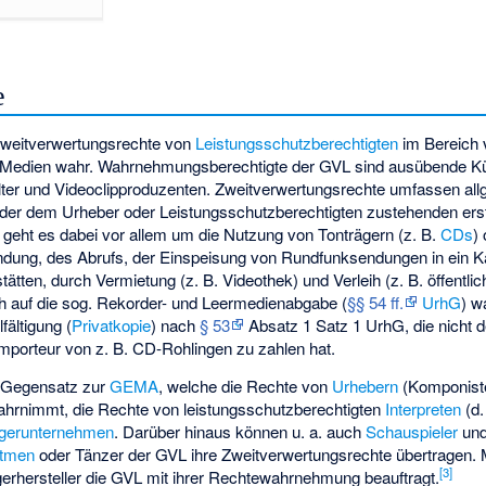
e
Zweitverwertungsrechte von
Leistungsschutzberechtigten
im Bereich 
n Medien wahr. Wahrnehmungsberechtigte der GVL sind ausübende Kü
alter und Videoclipproduzenten. Zweitverwertungsrechte umfassen al
 der dem Urheber oder Leistungsschutzberechtigten zustehenden ers
 geht es dabei vor allem um die Nutzung von Tonträgern (z. B.
CDs
)
ndung, des Abrufs, der Einspeisung von Rundfunksendungen in ein Ka
ätten, durch Vermietung (z. B. Videothek) und Verleih (z. B. öffentli
 auf die sog. Rekorder- und Leermedienabgabe (
§§ 54 ff.
UrhG
) w
lfältigung (
Privatkopie
) nach
§ 53
Absatz 1 Satz 1 UrhG, die nicht d
Importeur von z. B. CD-Rohlingen zu zahlen hat.
m Gegensatz zur
GEMA
, welche die Rechte von
Urhebern
(Komponiste
hrnimmt, die Rechte von leistungsschutzberechtigten
Interpreten
(d.
ägerunternehmen
. Darüber hinaus können u. a. auch
Schauspieler
un
ntmen
oder Tänzer der GVL ihre Zweitverwertungsrechte übertragen. 
[
3
]
gerhersteller die GVL mit ihrer Rechtewahrnehmung beauftragt.