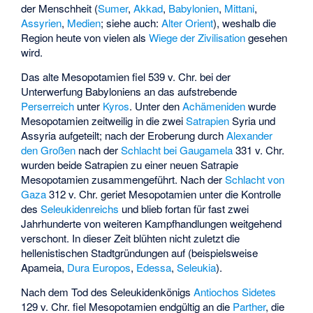
der Menschheit (
Sumer
,
Akkad
,
Babylonien
,
Mittani
,
Assyrien
,
Medien
; siehe auch:
Alter Orient
), weshalb die
Region heute von vielen als
Wiege der Zivilisation
gesehen
wird.
Das alte Mesopotamien fiel 539 v. Chr. bei der
Unterwerfung Babyloniens an das aufstrebende
Perserreich
unter
Kyros
. Unter den
Achämeniden
wurde
Mesopotamien zeitweilig in die zwei
Satrapien
Syria und
Assyria aufgeteilt; nach der Eroberung durch
Alexander
den Großen
nach der
Schlacht bei Gaugamela
331 v. Chr.
wurden beide Satrapien zu einer neuen Satrapie
Mesopotamien zusammengeführt. Nach der
Schlacht von
Gaza
312 v. Chr. geriet Mesopotamien unter die Kontrolle
des
Seleukidenreichs
und blieb fortan für fast zwei
Jahrhunderte von weiteren Kampfhandlungen weitgehend
verschont. In dieser Zeit blühten nicht zuletzt die
hellenistischen Stadtgründungen auf (beispielsweise
Apameia
,
Dura Europos
,
Edessa
,
Seleukia
).
Nach dem Tod des Seleukidenkönigs
Antiochos Sidetes
129 v. Chr. fiel Mesopotamien endgültig an die
Parther
, die