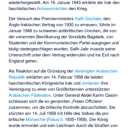
wiederhergestellt. Am 16. Januar 1943 erklärte der Irak den
faschistischen
Achsenmächten
den Krieg.
Der Versuch des Premierministers
Salih Dschabr
, den
Anglo-Irakischen Vertrag von 1930 zu erneuern, führte im
Januar 1948 zu schweren antibritischen Unruhen, die von
der verarmten Bevölkerung der Vorstädte Bagdads, von
Studenten und der Kommunistischen Partei ausgingen und
blutig niedergeschlagen wurden. Salih Jabr musste seine
Unterschrift unter dem Vertrag widerrufen und ins Exil nach
England gehen.
Als Reaktion auf die Gründung der
Vereinigten Arabischen
Republik
erklärten am 14. Februar 1958 die beiden
haschemitischen Königreiche Irak und
Jordanien
ihre
Vereinigung zu einer von Großbritannien unterstützten
Arabischen Föderation
. Unter General
Abdel Karim Qasim
schlossen sich die so genannten „Freien Offiziere“
zusammen, um die britische Kontrolle abzuschütteln. Sie
stürzten am 14. Juli 1958 mit Hilfe des Volkes die pro-
britische
Monarchie
(
Faisal II.
1935–1958). Der König
wurde ermordet und sein Leichnam durch die Straßen von