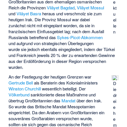
Großbritannien aus dem ehemaligen osmanischen
e
Reich die Provinzen
Vilâyet Bagdad
,
Vilâyet Mossul
kt
und
Vilâyet Basra
heraus und verschmolz sie zum
u
heutigen Irak. Die Provinz Mossul war dabei
el
zunächst nicht mit eingeplant worden, da sie in
le
französischem Einflussgebiet lag; nach dem Ausfall
n
Russlands betreffend das
Sykes-Picot-Abkommen
und aufgrund von strategischen Überlegungen
wurde sie jedoch ebenfalls eingegliedert, indem der Türkei
und Frankreich jeweils 20 % der zu erwartenden Gewinne
aus der Erdölförderung in dieser Region versprochen
wurden.
An der Festlegung der heutigen Grenzen war
Gertrude Bell
als Beraterin des Kolonialministers
D
Winston Churchill
wesentlich beteiligt. Der
ie
Völkerbund
sanktionierte diese Maßnahme und
dr
übertrug Großbritannien das
Mandat
über den Irak.
ei
So wurde das Britische Mandat Mesopotamien
e
eingerichtet. Da den Arabern von Großbritannien ein
h
souveränes Großarabien versprochen wurde,
e
sollten sie sich gegen das osmanische Reich
m