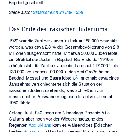
Bagdad geschleift.
Siehe auch
:
Staatsstreich im Irak 1958
Das Ende des irakischen Judentums
1920 war die Zahl der Juden im Irak auf 88.000 geschätzt
worden, was etwa 2,8 % der Gesamtbevölkerung von 2,8
Millionen ausgemacht hatte. Mit etwa 50.000 Juden lebte
ein Großteil der Juden in Bagdad. Bis Ende der 1940er
[
8
]
erhöhte sich die Zahl der Judenim Land auf 117.000
bis
130.000, von denen 100.000 in den drei Großstädten
[
9
]
Bagdad, Mossul und Basra lebten.
Innerhalb etwa eines
Jahrzehnts verschlechterte sich die Situation der
irakischen Juden zusehends, was schließlich zur
massenhaften Auswanderung nach Israel vor allem ab
1950 führte.
Anfang Juni 1940, nach der Niederlage Raschid Ali al-
Gailanis aber noch vor der Wiedereinsetzung des
Regenten
Abd ul-Ilahs
kam es während des jüdischen
Festes
Schawuot
in Bagdad zu einem Pogrom an Juden