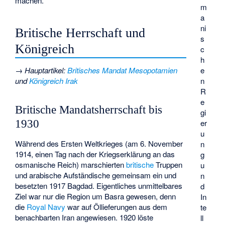
machen.
m
a
ni
Britische Herrschaft und
s
Königreich
c
h
→
Hauptartikel
:
Britisches Mandat Mesopotamien
e
und
Königreich Irak
n
R
e
Britische Mandatsherrschaft bis
gi
1930
er
u
Während des Ersten Weltkrieges (am 6. November
n
1914, einen Tag nach der Kriegserklärung an das
g
osmanische Reich) marschierten
britische
Truppen
u
und arabische Aufständische gemeinsam ein und
n
besetzten 1917 Bagdad. Eigentliches unmittelbares
d
Ziel war nur die Region um Basra gewesen, denn
In
die
Royal Navy
war auf Öllieferungen aus dem
te
benachbarten Iran angewiesen. 1920 löste
ll