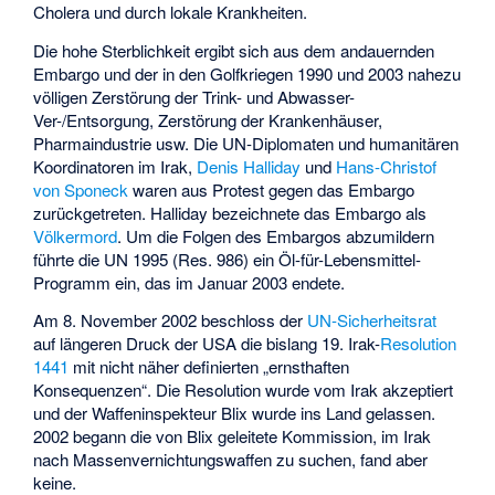
Cholera und durch lokale Krankheiten.
Die hohe Sterblichkeit ergibt sich aus dem andauernden
Embargo und der in den Golfkriegen 1990 und 2003 nahezu
völligen Zerstörung der Trink- und Abwasser-
Ver-/Entsorgung, Zerstörung der Krankenhäuser,
Pharmaindustrie usw. Die UN-Diplomaten und humanitären
Koordinatoren im Irak,
Denis Halliday
und
Hans-Christof
von Sponeck
waren aus Protest gegen das Embargo
zurückgetreten. Halliday bezeichnete das Embargo als
Völkermord
. Um die Folgen des Embargos abzumildern
führte die UN 1995 (Res. 986) ein
Öl-für-Lebensmittel
-
Programm ein, das im Januar 2003 endete.
Am 8. November 2002 beschloss der
UN-Sicherheitsrat
auf längeren Druck der USA die bislang 19. Irak-
Resolution
1441
mit nicht näher definierten „ernsthaften
Konsequenzen“. Die Resolution wurde vom Irak akzeptiert
und der Waffeninspekteur Blix wurde ins Land gelassen.
2002 begann die von Blix geleitete Kommission, im Irak
nach Massenvernichtungswaffen zu suchen, fand aber
keine.