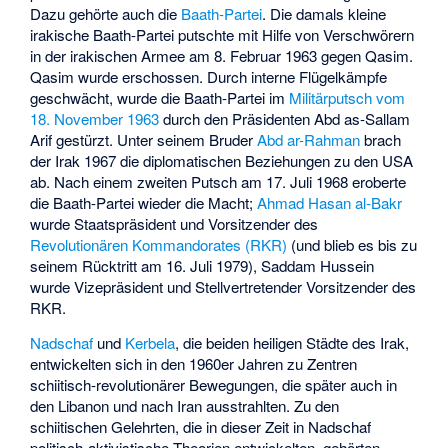
Dazu gehörte auch die
Baath-Partei
. Die damals kleine
irakische Baath-Partei putschte mit Hilfe von Verschwörern
in der irakischen Armee am 8. Februar 1963 gegen Qasim.
Qasim wurde erschossen. Durch interne Flügelkämpfe
geschwächt, wurde die Baath-Partei im
Militärputsch vom
18. November 1963
durch den Präsidenten
Abd as-Sallam
Arif
gestürzt. Unter seinem Bruder
Abd ar-Rahman
brach
der Irak 1967 die diplomatischen Beziehungen zu den USA
ab. Nach einem zweiten Putsch am 17. Juli 1968 eroberte
die Baath-Partei wieder die Macht;
Ahmad Hasan al-Bakr
wurde Staatspräsident und Vorsitzender des
Revolutionären Kommandorates (RKR)
(und blieb es bis zu
seinem Rücktritt am 16. Juli 1979), Saddam Hussein
wurde Vizepräsident und Stellvertretender Vorsitzender des
RKR.
Nadschaf
und
Kerbela
, die beiden heiligen Städte des Irak,
entwickelten sich in den 1960er Jahren zu Zentren
schiitisch-revolutionärer Bewegungen, die später auch in
den Libanon und nach Iran ausstrahlten. Zu den
schiitischen Gelehrten, die in dieser Zeit in Nadschaf
politisch-aktivistische Theorien entwickelten, gehörten