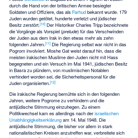
durch die Hand von der britischen Armee besiegter
Soldaten und Offiziere, das als
Farhud
bekannt wurde. 179
Juden wurden getötet, hunderte verletzt und jüdischer
[
10
]
Besitz zerstört.
Der Historiker Charles Tripp bezeichnete
die Vorgänge als Vorspiel (
prelude
) für das Verschwinden
der Juden aus dem Irak in den etwas mehr als zehn
[
11
]
folgenden Jahren.
Die Regierung selbst war nicht in das
Pogrom involviert. Moshe Gat weist darauf hin, dass die
meisten irakischen Muslime den Juden nicht mit Hass
begegneten und ein Versuch im Mai 1941, jüdischen Besitz
in Basra zu plündern, von muslimischen Notablen
verhindert worden sei, die Sicherheitspersonal für die
[
12
]
Juden organisierten.
Die irakische Regierung bemühte sich in den folgenden
Jahren, weitere Pogrome zu verhindern und die
antijüdische Stimmung einzuhegen. Zu einem
Politikwechsel kam es allerdings nach der
israelischen
Unabhängigkeitserklärung
am 14. Mai 1948. Die
antijüdische Stimmung, die bisher vor allem in stark
nationalistischen Kreisen anzutreffen war, verbreitete sich