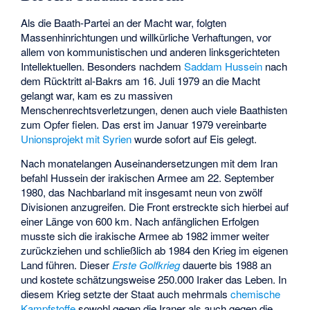
Als die Baath-Partei an der Macht war, folgten
Massenhinrichtungen und willkürliche Verhaftungen, vor
allem von kommunistischen und anderen linksgerichteten
Intellektuellen. Besonders nachdem
Saddam Hussein
nach
dem Rücktritt al-Bakrs am 16. Juli 1979 an die Macht
gelangt war, kam es zu massiven
Menschenrechtsverletzungen, denen auch viele Baathisten
zum Opfer fielen. Das erst im Januar 1979 vereinbarte
Unionsprojekt mit Syrien
wurde sofort auf Eis gelegt.
Nach monatelangen Auseinandersetzungen mit dem Iran
befahl Hussein der irakischen Armee am 22. September
1980, das Nachbarland mit insgesamt neun von zwölf
Divisionen anzugreifen. Die Front erstreckte sich hierbei auf
einer Länge von 600 km. Nach anfänglichen Erfolgen
musste sich die irakische Armee ab 1982 immer weiter
zurückziehen und schließlich ab 1984 den Krieg im eigenen
Land führen. Dieser
Erste Golfkrieg
dauerte bis 1988 an
und kostete schätzungsweise 250.000 Iraker das Leben. In
diesem Krieg setzte der Staat auch mehrmals
chemische
Kampfstoffe
sowohl gegen die Iraner als auch gegen die