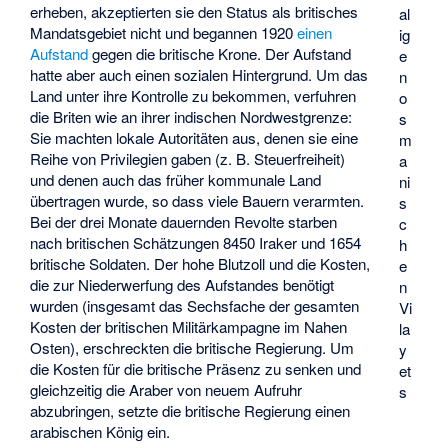
erheben, akzeptierten sie den Status als britisches
al
Mandatsgebiet nicht und begannen 1920
einen
ig
Aufstand
gegen die britische Krone. Der Aufstand
e
hatte aber auch einen sozialen Hintergrund. Um das
n
Land unter ihre Kontrolle zu bekommen, verfuhren
o
die Briten wie an ihrer indischen Nordwestgrenze:
s
Sie machten lokale Autoritäten aus, denen sie eine
m
Reihe von Privilegien gaben (z. B. Steuerfreiheit)
a
und denen auch das früher kommunale Land
ni
übertragen wurde, so dass viele Bauern verarmten.
s
Bei der drei Monate dauernden Revolte starben
c
nach britischen Schätzungen 8450 Iraker und 1654
h
britische Soldaten. Der hohe Blutzoll und die Kosten,
e
die zur Niederwerfung des Aufstandes benötigt
n
wurden (insgesamt das Sechsfache der gesamten
Vi
Kosten der britischen Militärkampagne im Nahen
la
Osten), erschreckten die britische Regierung. Um
y
die Kosten für die britische Präsenz zu senken und
et
gleichzeitig die Araber von neuem Aufruhr
s
abzubringen, setzte die britische Regierung einen
arabischen König ein.