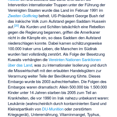
Intervention internationaler Truppen unter der Führung der
Vereinigten Staaten wurde das Land im Februar 1991 im
Zweiten Golfkrieg
befreit. US-Präsident George Bush rief
das irakische Volk zum Aufstand gegen Saddam Hussein
[
20
]
auf.
Als Kurden und Schiiten tatsächlich eine Rebellion
gegen die Regierung begannen, griffen die Amerikaner
nicht in die Kämpfe ein, so dass Saddam den Aufstand
niederschlagen konnte. Dabei kamen schätzungsweise
100.000 Iraker ums Leben, die
Marschen
im Südirak
wurden fast vollständig
zerstört
. Als Folge der Besetzung
Kuwaits verhängten die
Vereinten Nationen
Sanktionen
über das Land
, was zu internationaler Isolierung und durch
die Misswirtschaft mit den erlaubten Handelsgütern zur
Verarmung weiter Teile der Bevölkerung führte. Dieses
Embargo wurde bis 2003 aufrechterhalten. Die Folgen des
Embargos waren dramatisch: Allein 500.000 bis 1.500.000
Kinder unter 14 Jahren starben bis 2005 zum Teil an
Krankheiten, die vor 1990 im Irak nahezu unbekannt waren:
Leukämie (wahrscheinlich durch kontaminierten Sand und
Kleinstpartikeln von
DU-Munition
oder zerstörtem
Kriegsgerät), Unterernährung, Vitaminmangel, Typhus,