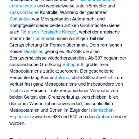
Jahrhunderts
und wechselweise unter römische und
sassanidische
Kontrolle. Während der gesamten
Spätantike
war Mesopotamien Aufmarsch- und
Kampfgebiet dieser beiden antiken Großmächte (siehe
auch
Römisch-Persische Kriege
), wobei der arabische
Stamm der
Lachmiden
einen wichtigen Teil der
Grenzsicherung für Persien übernahm. Dem römischen
Kaiser
Diokletian
gelang es 297/298 die alten
Besitzverhältnisse wiederherzustellen. Ab 337 begann der
sassanidische Großkönig
Schapur II.
große Teile
Mesopotamiens zurückzuerobern. Der gescheiterte
Persienfeldzug Kaiser
Julians
führte 363 schließlich zum
Verlust fast ganz Mesopotamiens und insbesondere von
Nisibis
an Persien. Trotz verschiedener Versuche von
beiden Seiten, den Grenzverlauf zu verschieben, blieb
dieser im Wesentlichen unverändert, bis schließlich
Mesopotamien und Syrien im Zuge der
Islamischen
Expansion
zwischen 633 und 640 von den
Arabern
erobert
wurden.