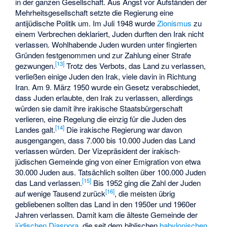
in der ganzen Gesellschaft. Aus Angst vor Aufständen der
Mehrheitsgesellschaft setzte die Regierung eine
antijüdische Politik um. Im Juli 1948 wurde
Zionismus
zu
einem Verbrechen deklariert, Juden durften den Irak nicht
verlassen. Wohlhabende Juden wurden unter fingierten
Gründen festgenommen und zur Zahlung einer Strafe
[
13
]
gezwungen.
Trotz des Verbots, das Land zu verlassen,
verließen einige Juden den Irak, viele davin in Richtung
Iran. Am 9. März 1950 wurde ein Gesetz verabschiedet,
dass Juden erlaubte, den Irak zu verlassen, allerdings
würden sie damit ihre irakische Staatsbürgerschaft
verlieren, eine Regelung die einzig für die Juden des
[
14
]
Landes galt.
Die irakische Regierung war davon
ausgengangen, dass 7.000 bis 10.000 Juden das Land
verlassen würden. Der Vizepräsident der irakisch-
jüdischen Gemeinde ging von einer Emigration von etwa
30.000 Juden aus. Tatsächlich sollten über 100.000 Juden
[
15
]
das Land verlassen.
Bis 1952 ging die Zahl der Juden
[
16
]
auf wenige Tausend zurück
, die meisten übrig
gebliebenen sollten das Land in den 1950er und 1960er
Jahren verlassen. Damit kam die älteste Gemeinde der
jüdischen Diaspora
, die seit dem biblischen
babylonischen