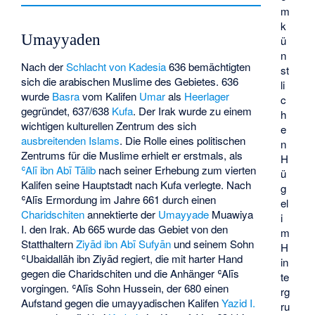
m
k
Umayyaden
ü
n
Nach der
Schlacht von Kadesia
636 bemächtigten
st
sich die arabischen Muslime des Gebietes. 636
li
wurde
Basra
vom Kalifen
Umar
als
Heerlager
c
gegründet, 637/638
Kufa
. Der Irak wurde zu einem
h
wichtigen kulturellen Zentrum des sich
e
ausbreitenden Islams
. Die Rolle eines politischen
n
Zentrums für die Muslime erhielt er erstmals, als
H
ʿAlī ibn Abī Tālib
nach seiner Erhebung zum vierten
ü
Kalifen seine Hauptstadt nach Kufa verlegte. Nach
g
ʿAlīs Ermordung im Jahre 661 durch einen
el
Charidschiten
annektierte der
Umayyade
Muawiya
i
I.
den Irak. Ab 665 wurde das Gebiet von den
m
Statthaltern
Ziyād ibn Abī Sufyān
und seinem Sohn
H
ʿUbaidallāh ibn Ziyād regiert, die mit harter Hand
in
gegen die Charidschiten und die Anhänger ʿAlīs
te
vorgingen. ʿAlīs Sohn
Hussein
, der 680 einen
rg
Aufstand gegen die umayyadischen Kalifen
Yazid I.
ru