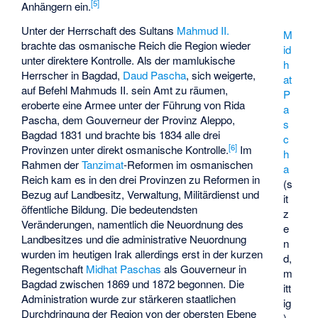
[
5
]
Anhängern ein.
Unter der Herrschaft des Sultans
Mahmud II.
M
brachte das osmanische Reich die Region wieder
id
unter direktere Kontrolle. Als der mamlukische
h
Herrscher in Bagdad,
Daud Pascha
, sich weigerte,
at
auf Befehl Mahmuds II. sein Amt zu räumen,
P
eroberte eine Armee unter der Führung von Rida
a
Pascha, dem Gouverneur der Provinz Aleppo,
s
Bagdad 1831 und brachte bis 1834 alle drei
c
[
6
]
Provinzen unter direkt osmanische Kontrolle.
Im
h
Rahmen der
Tanzimat
-Reformen im osmanischen
a
Reich kam es in den drei Provinzen zu Reformen in
(s
Bezug auf Landbesitz, Verwaltung, Militärdienst und
it
öffentliche Bildung. Die bedeutendsten
z
Veränderungen, namentlich die Neuordnung des
e
Landbesitzes und die administrative Neuordnung
n
wurden im heutigen Irak allerdings erst in der kurzen
d,
Regentschaft
Midhat Paschas
als Gouverneur in
m
Bagdad zwischen 1869 und 1872 begonnen. Die
itt
Administration wurde zur stärkeren staatlichen
ig
Durchdringung der Region von der obersten Ebene
)