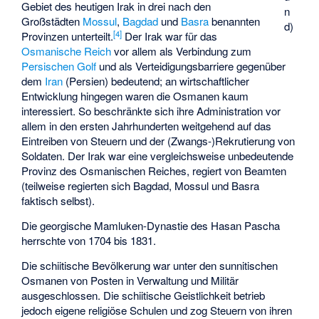
Gebiet des heutigen Irak in drei nach den
n
Großstädten
Mossul
,
Bagdad
und
Basra
benannten
d)
[
4
]
Provinzen unterteilt.
Der Irak war für das
Osmanische Reich
vor allem als Verbindung zum
Persischen Golf
und als Verteidigungsbarriere gegenüber
dem
Iran
(Persien) bedeutend; an wirtschaftlicher
Entwicklung hingegen waren die Osmanen kaum
interessiert. So beschränkte sich ihre Administration vor
allem in den ersten Jahrhunderten weitgehend auf das
Eintreiben von Steuern und der (Zwangs-)Rekrutierung von
Soldaten. Der Irak war eine vergleichsweise unbedeutende
Provinz des Osmanischen Reiches, regiert von Beamten
(teilweise regierten sich Bagdad, Mossul und Basra
faktisch selbst).
Die georgische Mamluken-
Dynastie des Hasan Pascha
herrschte von 1704 bis 1831.
Die schiitische Bevölkerung war unter den sunnitischen
Osmanen von Posten in Verwaltung und Militär
ausgeschlossen. Die schiitische Geistlichkeit betrieb
jedoch eigene religiöse Schulen und zog Steuern von ihren