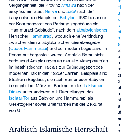
m
Vergangenheit: die Provinz
Nīnawā
nach der
H
assyrischen Stadt
Ninive
und
Bābil
nach der
u
babylonischen Hauptstadt
Babylon
. 1980 benannte
s
der Kommandorat das Parlamentsgebäude als
s
„Hammurabi-Gebäude“, nach dem
altbabylonischen
ei
Herrscher
Hammurapi
, wodurch eine Verbindung
n
zwischen dem altabyblonischen Gesetzesgeber
s
(
Codex Hammurapi
) und der modern Legislative im
S
Parlament hergestellt wurde. Amatzia Baran sieht
o
bedeutend Anspielungen an das alte Mesopotamien
m
im baathistischen Irak als zur Gründungszeit des
m
modernen Irak in den 1920er Jahren. Beispiele sind
er
Straßenn Bagdads, die nach Sumer oder Babylon
p
benannt sind, Münzen, Banknoten des
irakischen
al
Dinars
unter anderem mit Darstellungen des
a
Ischtar-Tor
aus Babylon und Hammurapi als
st
Gesetzgeber sowie Briefmarken mit der
Zikkurat
a
[
2
]
von Ur
.
uf
ei
n
Arabisch-Islamische Herrschaft
e