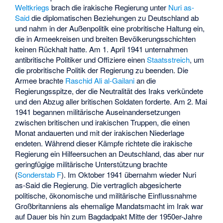
Weltkriegs
brach die irakische Regierung unter
Nuri as-
Said
die diplomatischen Beziehungen zu Deutschland ab
und nahm in der Außenpolitik eine probritische Haltung ein,
die in Armeekreisen und breiten Bevölkerungsschichten
keinen Rückhalt hatte. Am 1. April 1941 unternahmen
antibritische Politiker und Offiziere einen
Staatsstreich
, um
die probritische Politik der Regierung zu beenden. Die
Armee brachte
Raschid Ali al-Gailani
an die
Regierungsspitze, der die Neutralität des Iraks verkündete
und den Abzug aller britischen Soldaten forderte. Am 2. Mai
1941 begannen
militärische Auseinandersetzungen
zwischen britischen und irakischen Truppen
, die einen
Monat andauerten und mit der irakischen Niederlage
endeten. Während dieser Kämpfe richtete die irakische
Regierung ein Hilfeersuchen an Deutschland, das aber nur
geringfügige militärische Unterstützung brachte
(
Sonderstab F
). Im Oktober 1941 übernahm wieder Nuri
as-Said die Regierung. Die vertraglich abgesicherte
politische, ökonomische und militärische Einflussnahme
Großbritanniens als ehemalige Mandatsmacht im Irak war
auf Dauer bis hin zum
Bagdadpakt
Mitte der 1950er-Jahre