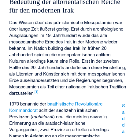
Bedeutung der altorientalischen Reiche
für den modernen Irak
Das Wissen über das prä-islamische Mesopotamien war
über lange Zeit äußerst gering. Erst durch archäologische
Ausgrabungen im 19. Jahrhundert wurde das alte
mesopotamische Erbe des Irak in der Moderne wieder
bekannt. Im
Nation building
des Irak im frühen 20.
Jahrhundert spielten die mesopotamischen antiken
Kulturen allerdings kaum eine Rolle. Erst in der zweiten
Hälfte des 20. Jahrhunderts änderte sich diese Einstellung,
als Literaten und Künstler sich mit dem mesopotamischen
Erbe auseinandersetzten und die Regierungen begannen,
Mesopotamien als Teil einer nationalen irakischen Tradition
[
1
]
darzustellen.
1970 benannte der
baathistische
Revolutionäre
S
Kommandorat
acht der sechzehn irakischen
a
Provinzen (
muhāfazāt
) neu, die meisten davon in
d
Erinnerung an die arabisch-islamische
d
Vergangenheit, zwei Provinzen erhielten allerdings
a
Namen in Anlehnung an die mesopotamische