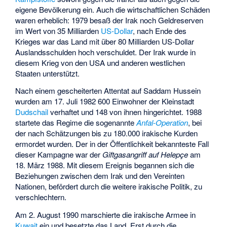
eigene Bevölkerung ein. Auch die wirtschaftlichen Schäden
waren erheblich: 1979 besaß der Irak noch Geldreserven
im Wert von 35 Milliarden
US-Dollar
, nach Ende des
Krieges war das Land mit über 80 Milliarden US-Dollar
Auslandsschulden hoch verschuldet. Der Irak wurde in
diesem Krieg von den USA und anderen westlichen
Staaten unterstützt.
Nach einem gescheiterten Attentat auf Saddam Hussein
wurden am 17. Juli 1982 600 Einwohner der Kleinstadt
Dudschail
verhaftet und 148 von ihnen hingerichtet. 1988
startete das Regime die sogenannte
Anfal-Operation
, bei
der nach Schätzungen bis zu 180.000 irakische Kurden
ermordet wurden. Der in der Öffentlichkeit bekannteste Fall
dieser Kampagne war der
Giftgasangriff auf Helepçe
am
18. März 1988. Mit diesem Ereignis begannen sich die
Beziehungen zwischen dem Irak und den Vereinten
Nationen, befördert durch die weitere irakische Politik, zu
verschlechtern.
Am 2. August 1990 marschierte die irakische Armee in
Kuwait
ein und besetzte das Land. Erst durch die