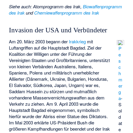
Siehe auch
:
Atomprogramm des Irak
,
Biowaffenprogramm
des Irak
und
Chemiewaffenprogramm des Irak
Invasion der USA und Verbündeter
Am 20. März 2003 begann der
Irakkrieg
mit
Luftangriffen auf die Hauptstadt Bagdad. Ziel der
P
Koalition der Willigen
unter der Führung der
e
Vereinigten Staaten und Großbritanniens, unterstützt
s
von kleinen Verbänden Australiens, Italiens,
c
Spaniens, Polens und militärisch unerheblicher
h
Alliierter (Dänemark, Ukraine, Bulgarien, Honduras,
m
El Salvador, Südkorea, Japan, Ungarn) war es,
er
Saddam Hussein zu stürzen und mutmaßlich
g
vorhandene Massenvernichtungswaffen aus dem
a
-
Verkehr zu ziehen. Am 9. April 2003 wurde die
S
Hauptstadt Bagdad eingenommen, symbolisch
ol
hierfür wurde der Abriss einer Statue des Diktators.
d
Im Mai 2003 erklärte US-Präsident Bush die
at
größeren Kampfhandlungen für beendet und der Irak
e