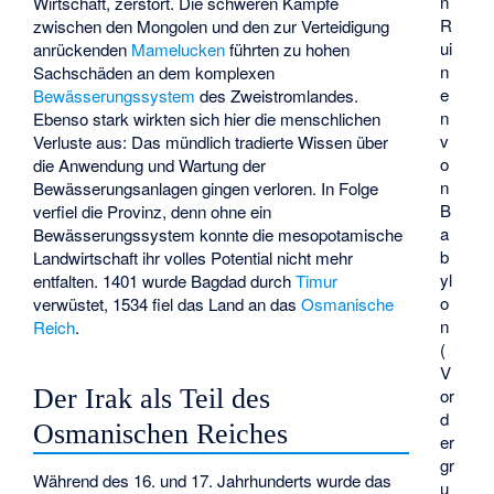
n
Wirtschaft, zerstört. Die schweren Kämpfe
R
zwischen den Mongolen und den zur Verteidigung
ui
anrückenden
Mamelucken
führten zu hohen
n
Sachschäden an dem komplexen
e
Bewässerungssystem
des Zweistromlandes.
n
Ebenso stark wirkten sich hier die menschlichen
v
Verluste aus: Das mündlich tradierte Wissen über
o
die Anwendung und Wartung der
n
Bewässerungsanlagen gingen verloren. In Folge
B
verfiel die Provinz, denn ohne ein
a
Bewässerungssystem konnte die mesopotamische
b
Landwirtschaft ihr volles Potential nicht mehr
yl
entfalten. 1401 wurde Bagdad durch
Timur
o
verwüstet, 1534 fiel das Land an das
Osmanische
n
Reich
.
(
V
Der Irak als Teil des
or
d
Osmanischen Reiches
er
gr
Während des 16. und 17. Jahrhunderts wurde das
u