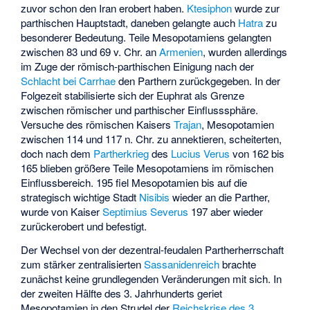
zuvor schon den Iran erobert haben.
Ktesiphon
wurde zur
parthischen Hauptstadt, daneben gelangte auch
Hatra
zu
besonderer Bedeutung. Teile Mesopotamiens gelangten
zwischen 83 und 69 v. Chr. an
Armenien
, wurden allerdings
im Zuge der römisch-parthischen Einigung nach der
Schlacht bei Carrhae
den Parthern zurückgegeben. In der
Folgezeit stabilisierte sich der Euphrat als Grenze
zwischen römischer und parthischer Einflusssphäre.
Versuche des römischen Kaisers
Trajan
, Mesopotamien
zwischen 114 und 117 n. Chr. zu annektieren, scheiterten,
doch nach dem
Partherkrieg
des
Lucius Verus
von 162 bis
165 blieben größere Teile Mesopotamiens im römischen
Einflussbereich. 195 fiel Mesopotamien bis auf die
strategisch wichtige Stadt
Nisibis
wieder an die Parther,
wurde von Kaiser
Septimius Severus
197 aber wieder
zurückerobert und befestigt.
Der Wechsel von der dezentral-feudalen Partherherrschaft
zum stärker zentralisierten
Sassanidenreich
brachte
zunächst keine grundlegenden Veränderungen mit sich. In
der zweiten Hälfte des 3. Jahrhunderts geriet
Mesopotamien in den Strudel der
Reichskrise des 3.