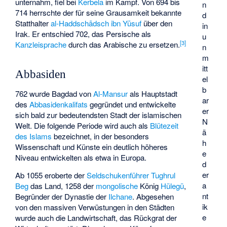
unternahm, fiel bei
Kerbela
im Kampf. Von 694 bis
n
714 herrschte der für seine Grausamkeit bekannte
d
Statthalter
al-Haddschādsch ibn Yūsuf
über den
in
Irak. Er entschied 702, das Persische als
u
[
3
]
Kanzleisprache
durch das Arabische zu ersetzen.
n
m
itt
Abbasiden
el
b
762 wurde Bagdad von
Al-Mansur
als Hauptstadt
ar
des
Abbasidenkalifats
gegründet und entwickelte
er
sich bald zur bedeutendsten Stadt der islamischen
N
Welt. Die folgende Periode wird auch als
Blütezeit
ä
des Islams
bezeichnet, in der besonders
h
Wissenschaft und Künste ein deutlich höheres
e
Niveau entwickelten als etwa in Europa.
d
er
Ab 1055 eroberte der
Seldschukenführer
Tughrul
a
Beg
das Land, 1258 der
mongolische
König
Hülegü
,
nt
Begründer der Dynastie der
Ilchane
. Abgesehen
ik
von den massiven Verwüstungen in den Städten
e
wurde auch die Landwirtschaft, das Rückgrat der