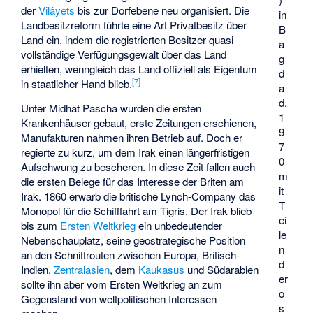
der
Vilâyets
bis zur Dorfebene neu organisiert. Die
in
Landbesitzreform führte eine Art Privatbesitz über
B
Land ein, indem die registrierten Besitzer quasi
a
vollständige Verfügungsgewalt über das Land
g
erhielten, wenngleich das Land offiziell als Eigentum
d
[
7
]
in staatlicher Hand blieb.
a
d,
Unter Midhat Pascha wurden die ersten
1
Krankenhäuser gebaut, erste Zeitungen erschienen,
9
Manufakturen nahmen ihren Betrieb auf. Doch er
7
regierte zu kurz, um dem Irak einen längerfristigen
0
Aufschwung zu bescheren. In diese Zeit fallen auch
m
die ersten Belege für das Interesse der Briten am
it
Irak. 1860 erwarb die britische Lynch-Company das
T
Monopol für die Schifffahrt am Tigris. Der Irak blieb
ei
bis zum
Ersten Weltkrieg
ein unbedeutender
le
Nebenschauplatz, seine geostrategische Position
n
an den Schnittrouten zwischen Europa, Britisch-
d
Indien,
Zentralasien
, dem
Kaukasus
und Südarabien
er
sollte ihn aber vom Ersten Weltkrieg an zum
o
Gegenstand von weltpolitischen Interessen
s