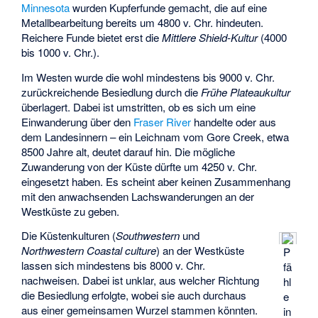
Minnesota
wurden Kupferfunde gemacht, die auf eine
Metallbearbeitung bereits um 4800 v. Chr. hindeuten.
Reichere Funde bietet erst die
Mittlere Shield-Kultur
(4000
bis 1000 v. Chr.).
Im Westen wurde die wohl mindestens bis 9000 v. Chr.
zurückreichende Besiedlung durch die
Frühe Plateaukultur
überlagert. Dabei ist umstritten, ob es sich um eine
Einwanderung über den
Fraser River
handelte oder aus
dem Landesinnern – ein Leichnam vom Gore Creek, etwa
8500 Jahre alt, deutet darauf hin. Die mögliche
Zuwanderung von der Küste dürfte um 4250 v. Chr.
eingesetzt haben. Es scheint aber keinen Zusammenhang
mit den anwachsenden Lachswanderungen an der
Westküste zu geben.
Die Küstenkulturen (
Southwestern
und
Northwestern Coastal culture
) an der Westküste
P
lassen sich mindestens bis 8000 v. Chr.
fä
nachweisen. Dabei ist unklar, aus welcher Richtung
hl
die Besiedlung erfolgte, wobei sie auch durchaus
e
aus einer gemeinsamen Wurzel stammen könnten.
in