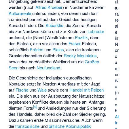
Umgebung gekennzeichnet. Dementsprechend
ul
werden (nach
Alfred Kroeber
) in Nordamerika zehn
tu
Kulturareale
unterschieden, von denen sich fünf
ra
zumindest partiell auf dem Gebiet des heutigen
re
Kanada finden: Die
Subarktis
, die Zentral-Kanada
al
bis zur Nordwestküste und zur Küste von
Labrador
e
umfasst, die (Nord-)Westküste am
Pazifik
, dann
in
das Plateau, also vor allem das
Fraser
-Plateau,
N
schließlich
Prärien
und
Plains
, also die trockenen
or
Graslandschaften östlich der
Rocky Mountains
,
d
sowie das nordöstliche Waldland um die
Großen
a
Seen
bis nach
Neufundland
.
m
er
Die Geschichte der indianisch-europäischen
ik
Kontakte setzt im Norden Amerikas mit der Jagd
a
auf
Fische
und
Wale
sowie dem
Handel mit Pelzen
(n
ein. Die sich aus der Ausbeutung der Naturschätze
a
ergebenden Konflikte dauern bis heute an. Anfangs
c
[
4
]
dienten Forts
und Ansiedlungen nur der Sicherung
h
des Handels, daher blieb die Zahl der Siedler gering.
Al
Dazu kamen erste Missionsversuche. Auch wenn
fr
die
französische
und
britische
Kolonialpolitik
e