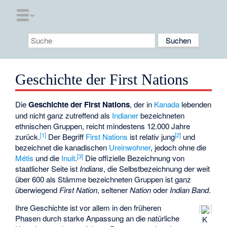
Geschichte der First Nations
Die
Geschichte der First Nations
, der in
Kanada
lebenden
und nicht ganz zutreffend als
Indianer
bezeichneten
ethnischen Gruppen, reicht mindestens 12.000 Jahre
[
1
]
[
2
]
zurück.
Der Begriff
First Nations
ist relativ jung
und
bezeichnet die kanadischen
Ureinwohner
, jedoch ohne die
[
3
]
Métis
und die
Inuit
.
Die offizielle Bezeichnung von
staatlicher Seite ist
Indians
, die Selbstbezeichnung der weit
über 600 als Stämme bezeichneten Gruppen ist ganz
überwiegend
First Nation
, seltener
Nation
oder
Indian Band
.
Ihre Geschichte ist vor allem in den früheren
Phasen durch starke Anpassung an die natürliche
K