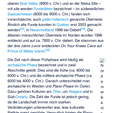
oberen
Bow Valley
(8900 v. Chr.) und an der Niska Site –
mit
site
werden
Fundstätten
bezeichnet – im südwestlichen
Saskatchewan
(8000 bis 9000 v. Chr.) fanden sich
vorarchaische, auch
paläo-indianisch
genannte Überreste.
Ähnlich alte Funde konnten in
Québec
erst 2003 gemacht
[
24
]
[
25
]
werden
, in
Neuschottland
1996
bei Debert
. Die
ältesten menschlichen Überreste im Norden wurden 1996
entdeckt und auf ca. 7800 v. Chr. datiert. Sie stammen aus
der drei Jahre zuvor entdeckten
On Your Knees Cave
auf
[
26
]
Prince of Wales Island
.
Die Zeit nach dieser Frühphase wird häufig als
archaische Phase
bezeichnet und in zwei
N
Abschnitte geteilt. Dies sind die
frühe
(ca. 8000 bis
or
6000 v. Chr.) und die
mittlere archaische Phase
(ca.
d
6000 bis 4000 v. Chr.). Danach unterscheidet man
a
archaische
im Westen und
Plano-Phase
im Osten.
m
Dazu gehören Kulturen am
Ohio
, um
Niagara
und in
er
Süd-
Ontario
. Die Zahl der Funde ist jedoch gering,
ik
da die Landschaft immer noch starken
a
Veränderungen unterworfen war, was kulturelle
ni
Relikte meist zerstörte. Vermutlich folgten die Plano-
s