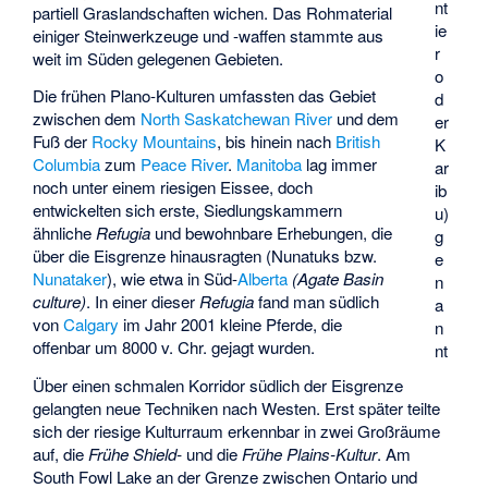
nt
partiell Graslandschaften wichen. Das Rohmaterial
ie
einiger Steinwerkzeuge und -waffen stammte aus
r
weit im Süden gelegenen Gebieten.
o
Die frühen Plano-Kulturen umfassten das Gebiet
d
zwischen dem
North Saskatchewan River
und dem
er
Fuß der
Rocky Mountains
, bis hinein nach
British
K
Columbia
zum
Peace River
.
Manitoba
lag immer
ar
noch unter einem riesigen Eissee, doch
ib
entwickelten sich erste,
Siedlungskammern
u)
ähnliche
Refugia
und bewohnbare Erhebungen, die
g
über die Eisgrenze hinausragten (Nunatuks bzw.
e
Nunataker
), wie etwa in Süd-
Alberta
(Agate Basin
n
culture)
. In einer dieser
Refugia
fand man südlich
a
von
Calgary
im Jahr 2001 kleine Pferde, die
n
offenbar um 8000 v. Chr. gejagt wurden.
nt
Über einen schmalen Korridor südlich der Eisgrenze
gelangten neue Techniken nach Westen. Erst später teilte
sich der riesige Kulturraum erkennbar in zwei Großräume
auf, die
Frühe Shield-
und die
Frühe Plains-Kultur
. Am
South Fowl Lake an der Grenze zwischen Ontario und