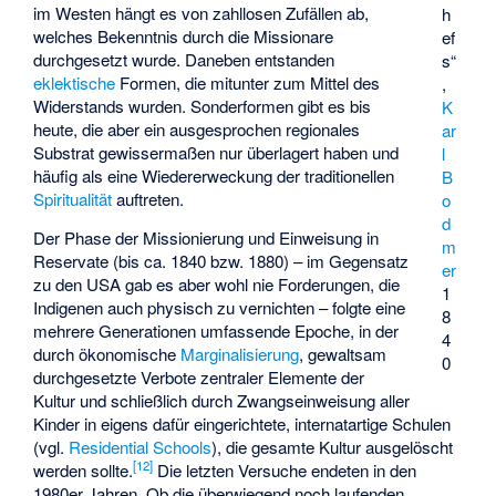
im Westen hängt es von zahllosen Zufällen ab,
h
welches Bekenntnis durch die Missionare
ef
durchgesetzt wurde. Daneben entstanden
s“
eklektische
Formen, die mitunter zum Mittel des
,
Widerstands wurden. Sonderformen gibt es bis
K
heute, die aber ein ausgesprochen regionales
ar
Substrat gewissermaßen nur überlagert haben und
l
häufig als eine Wiedererweckung der traditionellen
B
Spiritualität
auftreten.
o
d
Der Phase der Missionierung und Einweisung in
m
Reservate (bis ca. 1840 bzw. 1880) – im Gegensatz
er
zu den USA gab es aber wohl nie Forderungen, die
1
Indigenen auch physisch zu vernichten – folgte eine
8
mehrere Generationen umfassende Epoche, in der
4
durch ökonomische
Marginalisierung
, gewaltsam
0
durchgesetzte Verbote zentraler Elemente der
Kultur und schließlich durch Zwangseinweisung aller
Kinder in eigens dafür eingerichtete, internatartige Schulen
(vgl.
Residential Schools
), die gesamte Kultur ausgelöscht
[
12
]
werden sollte.
Die letzten Versuche endeten in den
1980er Jahren. Ob die überwiegend noch laufenden