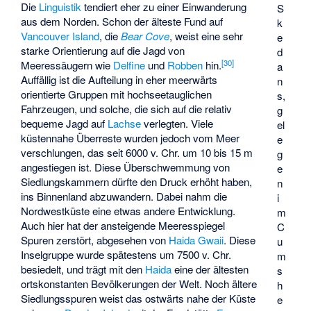
Die
Linguistik
tendiert eher zu einer Einwanderung
S
aus dem Norden. Schon der älteste Fund auf
k
Vancouver Island
, die
Bear Cove
, weist eine sehr
e
starke Orientierung auf die Jagd von
d
[
30
]
Meeressäugern wie
Delfine
und
Robben
hin.
a
Auffällig ist die Aufteilung in eher meerwärts
n
orientierte Gruppen mit hochseetauglichen
s,
Fahrzeugen, und solche, die sich auf die relativ
g
bequeme Jagd auf
Lachse
verlegten. Viele
el
küstennahe Überreste wurden jedoch vom Meer
e
verschlungen, das seit 6000 v. Chr. um 10 bis 15 m
g
angestiegen ist. Diese Überschwemmung von
e
Siedlungskammern dürfte den Druck erhöht haben,
n
ins Binnenland abzuwandern. Dabei nahm die
i
Nordwestküste eine etwas andere Entwicklung.
m
Auch hier hat der ansteigende Meeresspiegel
C
Spuren zerstört, abgesehen von
Haida Gwaii
. Diese
u
Inselgruppe wurde spätestens um 7500 v. Chr.
m
besiedelt, und trägt mit den
Haida
eine der ältesten
s
ortskonstanten Bevölkerungen der Welt. Noch ältere
h
Siedlungsspuren weist das ostwärts nahe der Küste
e