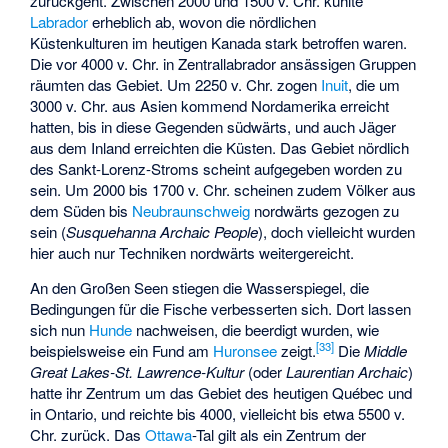
zurückgeht. Zwischen 2000 und 1500 v. Chr. kühlte
Labrador
erheblich ab, wovon die nördlichen
Küstenkulturen im heutigen Kanada stark betroffen waren.
Die vor 4000 v. Chr. in Zentrallabrador ansässigen Gruppen
räumten das Gebiet. Um 2250 v. Chr. zogen
Inuit
, die um
3000 v. Chr. aus Asien kommend Nordamerika erreicht
hatten, bis in diese Gegenden südwärts, und auch Jäger
aus dem Inland erreichten die Küsten. Das Gebiet nördlich
des Sankt-Lorenz-Stroms scheint aufgegeben worden zu
sein. Um 2000 bis 1700 v. Chr. scheinen zudem Völker aus
dem Süden bis
Neubraunschweig
nordwärts gezogen zu
sein (
Susquehanna Archaic People
), doch vielleicht wurden
hier auch nur Techniken nordwärts weitergereicht.
An den Großen Seen stiegen die Wasserspiegel, die
Bedingungen für die Fische verbesserten sich. Dort lassen
sich nun
Hunde
nachweisen, die beerdigt wurden, wie
[
33
]
beispielsweise ein Fund am
Huronsee
zeigt.
Die
Middle
Great Lakes-St. Lawrence-Kultur
(oder
Laurentian Archaic
)
hatte ihr Zentrum um das Gebiet des heutigen Québec und
in Ontario, und reichte bis 4000, vielleicht bis etwa 5500 v.
Chr. zurück. Das
Ottawa
-Tal gilt als ein Zentrum der