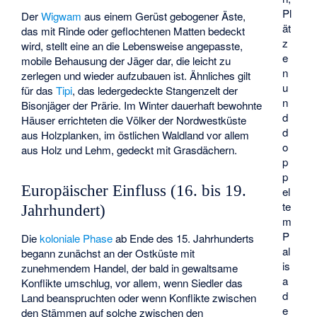
Pl
Der
Wigwam
aus einem Gerüst gebogener Äste,
ät
das mit Rinde oder geflochtenen Matten bedeckt
z
wird, stellt eine an die Lebensweise angepasste,
e
mobile Behausung der Jäger dar, die leicht zu
n
zerlegen und wieder aufzubauen ist. Ähnliches gilt
u
für das
Tipi
, das ledergedeckte Stangenzelt der
n
Bisonjäger der Prärie. Im Winter dauerhaft bewohnte
d
Häuser errichteten die Völker der Nordwestküste
d
aus Holzplanken, im östlichen Waldland vor allem
o
aus Holz und Lehm, gedeckt mit Grasdächern.
p
p
Europäischer Einfluss (16. bis 19.
el
te
Jahrhundert)
m
P
Die
koloniale Phase
ab Ende des 15. Jahrhunderts
al
begann zunächst an der Ostküste mit
is
zunehmendem Handel, der bald in gewaltsame
a
Konflikte umschlug, vor allem, wenn Siedler das
d
Land beanspruchten oder wenn Konflikte zwischen
e
den Stämmen auf solche zwischen den