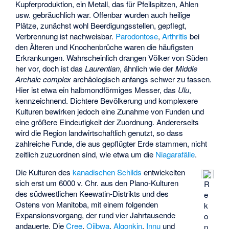
Kupferproduktion, ein Metall, das für Pfeilspitzen, Ahlen
usw. gebräuchlich war. Offenbar wurden auch heilige
Plätze, zunächst wohl Beerdigungsstellen, gepflegt,
Verbrennung ist nachweisbar.
Parodontose
,
Arthritis
bei
den Älteren und Knochenbrüche waren die häufigsten
Erkrankungen. Wahrscheinlich drangen Völker von Süden
her vor, doch ist das
Laurentian
, ähnlich wie der
Middle
Archaic complex
archäologisch anfangs schwer zu fassen.
Hier ist etwa ein halbmondförmiges Messer, das
Ulu
,
kennzeichnend. Dichtere Bevölkerung und komplexere
Kulturen bewirken jedoch eine Zunahme von Funden und
eine größere Eindeutigkeit der Zuordnung. Andererseits
wird die Region landwirtschaftlich genutzt, so dass
zahlreiche Funde, die aus gepflügter Erde stammen, nicht
zeitlich zuzuordnen sind, wie etwa um die
Niagarafälle
.
Die Kulturen des
kanadischen Schilds
entwickelten
sich erst um 6000 v. Chr. aus den Plano-Kulturen
R
des südwestlichen Keewatin-Distrikts und des
e
Ostens von Manitoba, mit einem folgenden
k
Expansionsvorgang, der rund vier Jahrtausende
o
andauerte. Die
Cree
,
Ojibwa
,
Algonkin
,
Innu
und
n