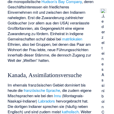
die monopolistische
Hudson’s Bay Company
, deren
Geschäftsinteressen ein friedlicheres
Einvernehmen mit und zwischen den Indianern
„L
nahelegten. Erst die Zuwanderung zahlreicher
e
Goldsucher (vor allem aus den USA) veranlasste
d
Großbritannien, als Gegengewicht eine eigene
er
Zuwanderung zu fördern. Einheirat in indigene
z
Gemeinschaften schuf dabei bei
matrilokalen
el
Ethnien, also bei Gruppen, bei denen das Paar am
t
Wohnort der Frau lebte, neue Führungsschichten
ei
innerhalb dieser Stämme, die dennoch Zugang zur
n
Welt der „Weißen“ hatten.
e
s
A
Kanada, Assimilationsversuche
s
Im ehemals französischen Gebiet dominiert bis
si
heute die
französische Sprache
, die zudem eigene
ni
Mischsprachen wie bei den
Innu
(Montagnais-
b
Naskapi-Indianer)
Labradors
hervorgebracht hat.
oi
Die dortigen Indianer sprechen sie (häufig neben
n
Englisch) und sind zudem meist
katholisch
. Weiter
C