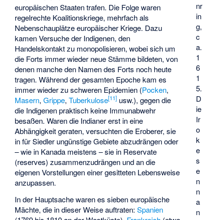
nr
europäischen Staaten trafen. Die Folge waren
in
regelrechte Koalitionskriege, mehrfach als
g,
Nebenschauplätze europäischer Kriege. Dazu
c
kamen Versuche der Indigenen, den
a.
Handelskontakt zu monopolisieren, wobei sich um
1
die Forts immer wieder neue Stämme bildeten, von
6
denen manche den Namen des Forts noch heute
1
tragen. Während der gesamten Epoche kam es
5.
immer wieder zu schweren Epidemien (
Pocken
,
D
[
11
]
Masern
,
Grippe
,
Tuberkulose
usw.), gegen die
ie
die Indigenen praktisch keine Immunabwehr
Ir
besaßen. Waren die Indianer erst in eine
o
Abhängigkeit geraten, versuchten die Eroberer, sie
k
in für Siedler ungünstige Gebiete abzudrängen oder
e
– wie in Kanada meistens – sie in Reservate
s
(reserves) zusammenzudrängen und an die
e
eigenen Vorstellungen einer gesitteten Lebensweise
n
anzupassen.
n
In der Hauptsache waren es sieben europäische
a
Mächte, die in dieser Weise auftraten:
Spanien
n
(1769 bis 1810 an der Westküste),
Frankreich
(etwa