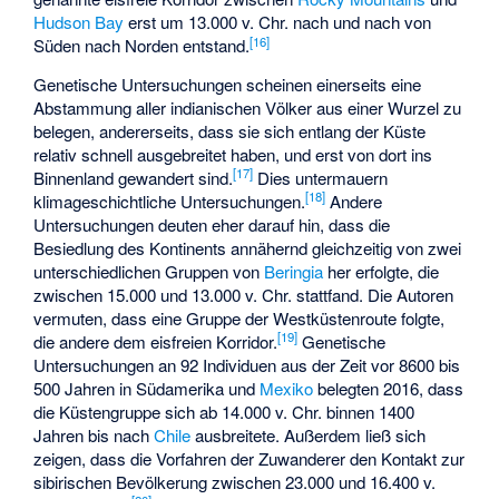
Hudson Bay
erst um 13.000 v. Chr. nach und nach von
[
16
]
Süden nach Norden entstand.
Genetische Untersuchungen scheinen einerseits eine
Abstammung aller indianischen Völker aus einer Wurzel zu
belegen, andererseits, dass sie sich entlang der Küste
relativ schnell ausgebreitet haben, und erst von dort ins
[
17
]
Binnenland gewandert sind.
Dies untermauern
[
18
]
klimageschichtliche Untersuchungen.
Andere
Untersuchungen deuten eher darauf hin, dass die
Besiedlung des Kontinents annähernd gleichzeitig von zwei
unterschiedlichen Gruppen von
Beringia
her erfolgte, die
zwischen 15.000 und 13.000 v. Chr. stattfand. Die Autoren
vermuten, dass eine Gruppe der Westküstenroute folgte,
[
19
]
die andere dem eisfreien Korridor.
Genetische
Untersuchungen an 92 Individuen aus der Zeit vor 8600 bis
500 Jahren in Südamerika und
Mexiko
belegten 2016, dass
die Küstengruppe sich ab 14.000 v. Chr. binnen 1400
Jahren bis nach
Chile
ausbreitete. Außerdem ließ sich
zeigen, dass die Vorfahren der Zuwanderer den Kontakt zur
sibirischen Bevölkerung zwischen 23.000 und 16.400 v.