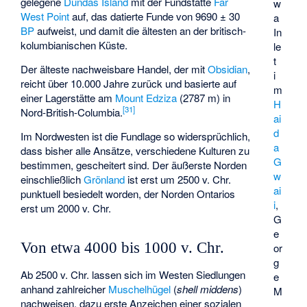
gelegene
Dundas Island
mit der Fundstätte
Far
w
West Point
auf, das datierte Funde von 9690 ± 30
a
BP
aufweist, und damit die ältesten an der britisch-
In
kolumbianischen Küste.
le
t
Der älteste nachweisbare Handel, der mit
Obsidian
,
i
reicht über 10.000 Jahre zurück und basierte auf
m
einer Lagerstätte am
Mount Edziza
(2787 m) in
H
[
31
]
Nord-British-Columbia.
ai
d
Im Nordwesten ist die Fundlage so widersprüchlich,
a
dass bisher alle Ansätze, verschiedene Kulturen zu
G
bestimmen, gescheitert sind. Der äußerste Norden
w
einschließlich
Grönland
ist erst um 2500 v. Chr.
ai
punktuell besiedelt worden, der Norden Ontarios
i
,
erst um 2000 v. Chr.
G
e
Von etwa 4000 bis 1000 v. Chr.
or
g
Ab 2500 v. Chr. lassen sich im Westen Siedlungen
e
anhand zahlreicher
Muschelhügel
(
shell middens
)
M
nachweisen, dazu erste Anzeichen einer sozialen
.