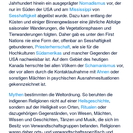
Jahrhundert hinein ein ausgeprägter
Nomadismus
vor, der
nur im Süden der USA und am
Mississippi
von
Sesshaftigkeit
abgelöst wurde. Dazu kam entlang der
Küsten und einiger Binnengewässer eine jährliche Abfolge
saisonaler Wanderungen, die Vegetationsphasen und
Tierwanderungen folgten. Daher gab es unter den First
Nations nie eine Form der, offenbar an Sesshaftigkeit
gebundenen,
Priesterherrschaft
, wie sie für die
Hochkulturen
Südamerikas
und mancher Gegenden der
USA nachweisbar ist. Auf dem Gebiet des heutigen
Kanada herrschte bei allen Völkern der
Schamanismus
vor,
der vor allem durch die Kontaktaufnahme mit
Ahnen
oder
sonstigen Mächten in psychischen Ausnahmesituationen
gekennzeichnet ist.
Mythen
bestimmten die Weltordnung. So beruhten die
indigenen Religionen nicht auf einer
Heilsgeschichte
,
sondern auf der Heiligkeit von Orten,
Ritualen
oder
dazugehörigen Gegenständen, von Wesen, Mächten,
Wissen und Geschichten, Tänzen und Musik, die sich im
Besitz von Verwandtschaftsgruppen befanden. Religionen
waren daher orts- und verwandtschaftsspezifisch und