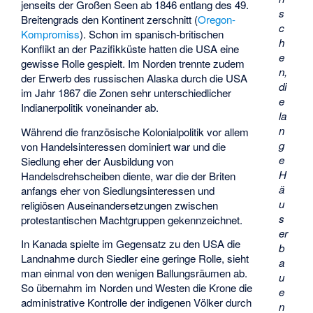
jenseits der Großen Seen ab 1846 entlang des 49.
s
Breitengrads den Kontinent zerschnitt (
Oregon-
c
Kompromiss
). Schon im spanisch-britischen
h
Konflikt an der Pazifikküste hatten die USA eine
e
gewisse Rolle gespielt. Im Norden trennte zudem
n,
der Erwerb des russischen Alaska durch die USA
di
im Jahr 1867 die Zonen sehr unterschiedlicher
e
Indianerpolitik voneinander ab.
la
n
Während die französische Kolonialpolitik vor allem
g
von Handelsinteressen dominiert war und die
e
Siedlung eher der Ausbildung von
H
Handelsdrehscheiben diente, war die der Briten
ä
anfangs eher von Siedlungsinteressen und
u
religiösen Auseinandersetzungen zwischen
s
protestantischen Machtgruppen gekennzeichnet.
er
In Kanada spielte im Gegensatz zu den USA die
b
Landnahme durch Siedler eine geringe Rolle, sieht
a
man einmal von den wenigen Ballungsräumen ab.
u
So übernahm im Norden und Westen die Krone die
e
administrative Kontrolle der indigenen Völker durch
n