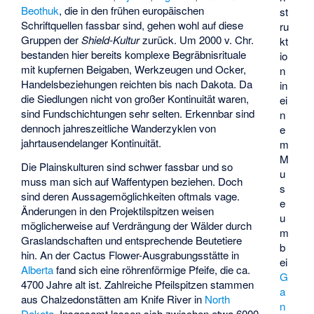
Beothuk
, die in den frühen europäischen
st
Schriftquellen fassbar sind, gehen wohl auf diese
ru
Gruppen der
Shield-Kultur
zurück. Um 2000 v. Chr.
kt
bestanden hier bereits komplexe Begräbnisrituale
io
mit kupfernen Beigaben, Werkzeugen und Ocker,
n
Handelsbeziehungen reichten bis nach Dakota. Da
in
die Siedlungen nicht von großer Kontinuität waren,
ei
sind Fundschichtungen sehr selten. Erkennbar sind
n
dennoch jahreszeitliche Wanderzyklen von
e
jahrtausendelanger Kontinuität.
m
M
Die Plainskulturen sind schwer fassbar und so
u
muss man sich auf Waffentypen beziehen. Doch
s
sind deren Aussagemöglichkeiten oftmals vage.
e
Änderungen in den Projektilspitzen weisen
u
möglicherweise auf Verdrängung der Wälder durch
m
Graslandschaften und entsprechende Beutetiere
b
hin. An der Cactus Flower-Ausgrabungsstätte in
ei
Alberta
fand sich eine röhrenförmige Pfeife, die ca.
G
4700 Jahre alt ist. Zahlreiche Pfeilspitzen stammen
a
aus Chalzedonstätten am
Knife River
in
North
n
Dakota
. Insgesamt lassen sich zwischen etwa 6000