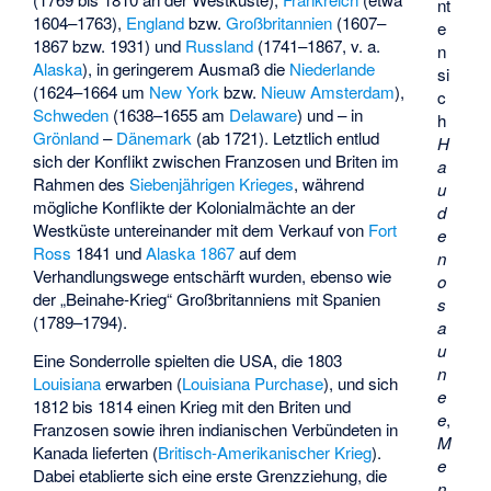
nt
1604–1763),
England
bzw.
Großbritannien
(1607–
e
1867 bzw. 1931) und
Russland
(1741–1867, v. a.
n
Alaska
), in geringerem Ausmaß die
Niederlande
si
(1624–1664 um
New York
bzw.
Nieuw Amsterdam
),
c
Schweden
(1638–1655 am
Delaware
) und – in
h
Grönland
–
Dänemark
(ab 1721). Letztlich entlud
H
sich der Konflikt zwischen Franzosen und Briten im
a
Rahmen des
Siebenjährigen Krieges
, während
u
mögliche Konflikte der Kolonialmächte an der
d
Westküste untereinander mit dem Verkauf von
Fort
e
Ross
1841 und
Alaska 1867
auf dem
n
Verhandlungswege entschärft wurden, ebenso wie
o
der
„Beinahe-Krieg“
Großbritanniens mit Spanien
s
(1789–1794).
a
u
Eine Sonderrolle spielten die USA, die 1803
n
Louisiana
erwarben (
Louisiana Purchase
), und sich
e
1812 bis 1814 einen Krieg mit den Briten und
e
,
Franzosen sowie ihren indianischen Verbündeten in
M
Kanada lieferten (
Britisch-Amerikanischer Krieg
).
e
Dabei etablierte sich eine erste Grenzziehung, die
n