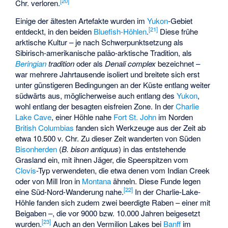
[
20
]
Chr. verloren.
Einige der ältesten Artefakte wurden im
Yukon
-Gebiet
[
21
]
entdeckt, in den beiden
Bluefish-Höhlen
.
Diese frühe
arktische Kultur – je nach Schwerpunktsetzung als
Sibirisch-amerikanische paläo-arktische Tradition, als
Beringian
tradition
oder als
Denali complex
bezeichnet –
war mehrere Jahrtausende isoliert und breitete sich erst
unter günstigeren Bedingungen an der Küste entlang weiter
südwärts aus, möglicherweise auch entlang des
Yukon
,
wohl entlang der besagten eisfreien Zone. In der
Charlie
Lake Cave
, einer Höhle nahe
Fort St. John
im Norden
British Columbias
fanden sich Werkzeuge aus der Zeit ab
etwa 10.500 v. Chr. Zu dieser Zeit wanderten von Süden
Bisonherden
(
B. bison antiquus
) in das entstehende
Grasland ein, mit ihnen Jäger, die Speerspitzen vom
Clovis
-Typ verwendeten, die etwa denen vom Indian Creek
oder von Mill Iron in
Montana
ähneln. Diese Funde legen
[
22
]
eine Süd-Nord-Wanderung nahe.
In der Charlie-Lake-
Höhle fanden sich zudem zwei beerdigte Raben – einer mit
Beigaben –, die vor 9000 bzw. 10.000 Jahren beigesetzt
[
23
]
wurden.
Auch an den Vermilion Lakes bei
Banff
im