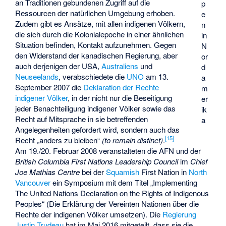
an Traditionen gebundenen Zugriff auf die
p
Ressourcen der natürlichen Umgebung erhoben.
e
Zudem gibt es Ansätze, mit allen indigenen Völkern,
n
die sich durch die Kolonialepoche in einer ähnlichen
in
Situation befinden, Kontakt aufzunehmen. Gegen
N
den Widerstand der kanadischen Regierung, aber
or
auch derjenigen der USA,
Australiens
und
d
Neuseelands
, verabschiedete die
UNO
am 13.
a
September 2007 die
Deklaration der Rechte
m
indigener Völker
, in der nicht nur die Beseitigung
er
jeder Benachteiligung indigener Völker sowie das
ik
Recht auf Mitsprache in sie betreffenden
a
Angelegenheiten gefordert wird, sondern auch das
[
15
]
Recht „anders zu bleiben“
(to remain distinct)
.
Am 19./20. Februar 2008 veranstalteten die AFN und der
British Columbia First Nations Leadership Council
im
Chief
Joe Mathias Centre
bei der
Squamish
First Nation in
North
Vancouver
ein Symposium mit dem Titel „Implementing
The United Nations Declaration on the Rights of Indigenous
Peoples“ (Die Erklärung der Vereinten Nationen über die
Rechte der indigenen Völker umsetzen). Die
Regierung
Justin Trudeau
hat im Mai 2016 mitgeteilt, dass sie die