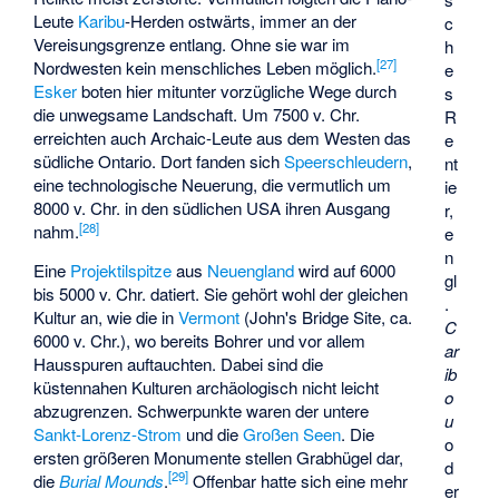
Leute
Karibu
-Herden ostwärts, immer an der
c
Vereisungsgrenze entlang. Ohne sie war im
h
[
27
]
Nordwesten kein menschliches Leben möglich.
e
Esker
boten hier mitunter vorzügliche Wege durch
s
die unwegsame Landschaft. Um 7500 v. Chr.
R
erreichten auch Archaic-Leute aus dem Westen das
e
südliche Ontario. Dort fanden sich
Speerschleudern
,
nt
eine technologische Neuerung, die vermutlich um
ie
8000 v. Chr. in den südlichen USA ihren Ausgang
r,
[
28
]
nahm.
e
n
Eine
Projektilspitze
aus
Neuengland
wird auf 6000
gl
bis 5000 v. Chr. datiert. Sie gehört wohl der gleichen
.
Kultur an, wie die in
Vermont
(John's Bridge Site, ca.
C
6000 v. Chr.), wo bereits Bohrer und vor allem
ar
Hausspuren auftauchten. Dabei sind die
ib
küstennahen Kulturen archäologisch nicht leicht
o
abzugrenzen. Schwerpunkte waren der untere
u
Sankt-Lorenz-Strom
und die
Großen Seen
. Die
o
ersten größeren Monumente stellen Grabhügel dar,
d
[
29
]
die
Burial Mounds
.
Offenbar hatte sich eine mehr
er