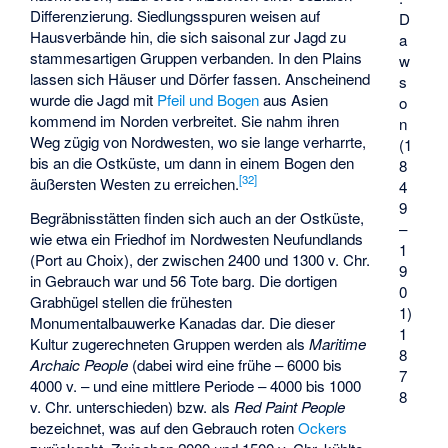
Differenzierung. Siedlungsspuren weisen auf
D
Hausverbände hin, die sich saisonal zur Jagd zu
a
stammesartigen Gruppen verbanden. In den Plains
w
lassen sich Häuser und Dörfer fassen. Anscheinend
s
wurde die Jagd mit
Pfeil und Bogen
aus Asien
o
kommend im Norden verbreitet. Sie nahm ihren
n
Weg zügig von Nordwesten, wo sie lange verharrte,
(1
bis an die Ostküste, um dann in einem Bogen den
8
[
32
]
äußersten Westen zu erreichen.
4
9
Begräbnisstätten finden sich auch an der Ostküste,
–
wie etwa ein Friedhof im Nordwesten Neufundlands
1
(Port au Choix), der zwischen 2400 und 1300 v. Chr.
9
in Gebrauch war und 56 Tote barg. Die dortigen
0
Grabhügel stellen die frühesten
1)
Monumentalbauwerke Kanadas dar. Die dieser
1
Kultur zugerechneten Gruppen werden als
Maritime
8
Archaic People
(dabei wird eine frühe – 6000 bis
7
4000 v. – und eine mittlere Periode – 4000 bis 1000
8
v. Chr. unterschieden) bzw. als
Red Paint People
bezeichnet, was auf den Gebrauch roten
Ockers