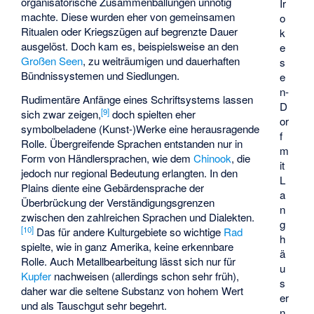
organisatorische Zusammenballungen unnötig
Ir
machte. Diese wurden eher von gemeinsamen
o
Ritualen oder Kriegszügen auf begrenzte Dauer
k
ausgelöst. Doch kam es, beispielsweise an den
e
Großen Seen
, zu weiträumigen und dauerhaften
s
Bündnissystemen und Siedlungen.
e
n-
Rudimentäre Anfänge eines Schriftsystems lassen
D
[
9
]
sich zwar zeigen,
doch spielten eher
or
symbolbeladene (Kunst-)Werke eine herausragende
f
Rolle. Übergreifende Sprachen entstanden nur in
m
Form von Händlersprachen, wie dem
Chinook
, die
it
jedoch nur regional Bedeutung erlangten. In den
L
Plains diente eine Gebärdensprache der
a
Überbrückung der Verständigungsgrenzen
n
zwischen den zahlreichen Sprachen und Dialekten.
g
[
10
]
Das für andere Kulturgebiete so wichtige
Rad
h
spielte, wie in ganz Amerika, keine erkennbare
ä
Rolle. Auch Metallbearbeitung lässt sich nur für
u
Kupfer
nachweisen (allerdings schon sehr früh),
s
daher war die seltene Substanz von hohem Wert
er
und als Tauschgut sehr begehrt.
n,