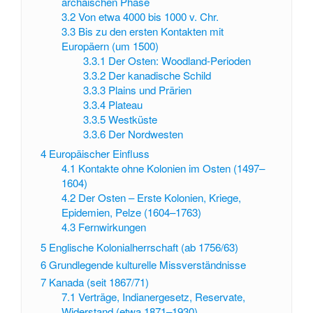
archaischen Phase
3.2
Von etwa 4000 bis 1000 v. Chr.
3.3
Bis zu den ersten Kontakten mit
Europäern (um 1500)
3.3.1
Der Osten: Woodland-Perioden
3.3.2
Der kanadische Schild
3.3.3
Plains und Prärien
3.3.4
Plateau
3.3.5
Westküste
3.3.6
Der Nordwesten
4
Europäischer Einfluss
4.1
Kontakte ohne Kolonien im Osten (1497–
1604)
4.2
Der Osten – Erste Kolonien, Kriege,
Epidemien, Pelze (1604–1763)
4.3
Fernwirkungen
5
Englische Kolonialherrschaft (ab 1756/63)
6
Grundlegende kulturelle Missverständnisse
7
Kanada (seit 1867/71)
7.1
Verträge, Indianergesetz, Reservate,
Widerstand (etwa 1871–1930)