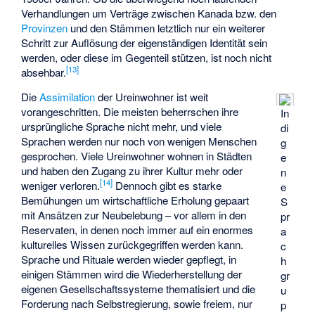
Verhandlungen um Verträge zwischen Kanada bzw. den
Provinzen
und den Stämmen letztlich nur ein weiterer
Schritt zur Auflösung der eigenständigen Identität sein
werden, oder diese im Gegenteil stützen, ist noch nicht
[
13
]
absehbar.
Die
Assimilation
der Ureinwohner ist weit
vorangeschritten. Die meisten beherrschen ihre
In
ursprüngliche Sprache nicht mehr, und viele
di
Sprachen werden nur noch von wenigen Menschen
g
gesprochen. Viele Ureinwohner wohnen in Städten
e
und haben den Zugang zu ihrer Kultur mehr oder
n
[
14
]
weniger verloren.
Dennoch gibt es starke
e
Bemühungen um wirtschaftliche Erholung gepaart
S
mit Ansätzen zur Neubelebung – vor allem in den
pr
Reservaten, in denen noch immer auf ein enormes
a
kulturelles Wissen zurückgegriffen werden kann.
c
Sprache und Rituale werden wieder gepflegt, in
h
einigen Stämmen wird die Wiederherstellung der
gr
eigenen Gesellschaftssysteme thematisiert und die
u
Forderung nach Selbstregierung, sowie freiem, nur
p