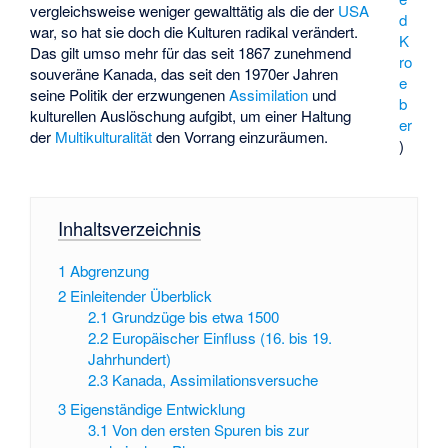
vergleichsweise weniger gewalttätig als die der
USA
d
war, so hat sie doch die Kulturen radikal verändert.
K
Das gilt umso mehr für das seit 1867 zunehmend
ro
souveräne Kanada, das seit den 1970er Jahren
e
seine Politik der erzwungenen
Assimilation
und
b
kulturellen Auslöschung aufgibt, um einer Haltung
er
der
Multikulturalität
den Vorrang einzuräumen.
)
Inhaltsverzeichnis
1
Abgrenzung
2
Einleitender Überblick
2.1
Grundzüge bis etwa 1500
2.2
Europäischer Einfluss (16. bis 19.
Jahrhundert)
2.3
Kanada, Assimilationsversuche
3
Eigenständige Entwicklung
3.1
Von den ersten Spuren bis zur