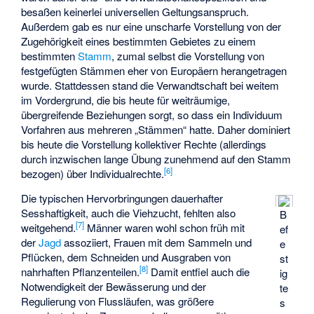
besaßen keinerlei universellen Geltungsanspruch.
Außerdem gab es nur eine unscharfe Vorstellung von der
Zugehörigkeit eines bestimmten Gebietes zu einem
bestimmten
Stamm
, zumal selbst die Vorstellung von
festgefügten Stämmen eher von Europäern herangetragen
wurde. Stattdessen stand die Verwandtschaft bei weitem
im Vordergrund, die bis heute für weiträumige,
übergreifende Beziehungen sorgt, so dass ein Individuum
Vorfahren aus mehreren „Stämmen“ hatte. Daher dominiert
bis heute die Vorstellung kollektiver Rechte (allerdings
durch inzwischen lange Übung zunehmend auf den Stamm
[
6
]
bezogen) über Individualrechte.
Die typischen Hervorbringungen dauerhafter
Sesshaftigkeit, auch die Viehzucht, fehlten also
B
[
7
]
weitgehend.
Männer waren wohl schon früh mit
ef
der
Jagd
assoziiert, Frauen mit dem Sammeln und
e
Pflücken, dem Schneiden und Ausgraben von
st
[
8
]
nahrhaften Pflanzenteilen.
Damit entfiel auch die
ig
Notwendigkeit der Bewässerung und der
te
Regulierung von Flussläufen, was größere
s