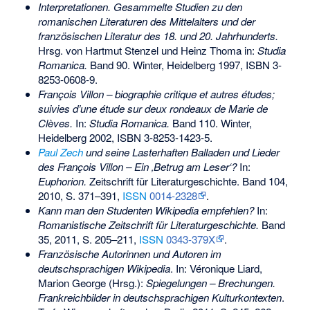
Interpretationen. Gesammelte Studien zu den
romanischen Literaturen des Mittelalters und der
französischen Literatur des 18. und 20. Jahrhunderts.
Hrsg. von Hartmut Stenzel und Heinz Thoma in:
Studia
Romanica.
Band 90. Winter, Heidelberg 1997,
ISBN 3-
8253-0608-9
.
François Villon – biographie critique et autres études;
suivies d’une étude sur deux rondeaux de Marie de
Clèves.
In:
Studia Romanica.
Band 110. Winter,
Heidelberg 2002,
ISBN 3-8253-1423-5
.
Paul Zech
und seine Lasterhaften Balladen und Lieder
des François Villon – Ein ‚Betrug am Leser‘?
In:
Euphorion.
Zeitschrift für Literaturgeschichte. Band 104,
2010, S. 371–391,
ISSN
0014-2328
.
Kann man den Studenten Wikipedia empfehlen?
In:
Romanistische Zeitschrift für Literaturgeschichte.
Band
35, 2011, S. 205–211,
ISSN
0343-379X
.
Französische Autorinnen und Autoren im
deutschsprachigen Wikipedia
. In: Véronique Liard,
Marion George (Hrsg.):
Spiegelungen – Brechungen.
Frankreichbilder in deutschsprachigen Kulturkontexten
.