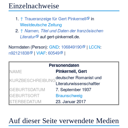
Einzelnachweise
↑
Traueranzeige für Gert Pinkernell
in
Westdeutsche Zeitung
↑
Namen, Titel und Daten der französischen
Literatur
auf gert-pinkernell.de.
Normdaten (Person):
GND
:
106849190
|
LCCN
:
n92121838
|
VIAF
:
60549
|
Personendaten
Pinkernell, Gert
NAME
deutscher Romanist und
KURZBESCHREIBUNG
Literaturwissenschaftler
GEBURTSDATUM
7. September 1937
GEBURTSORT
Braunschweig
STERBEDATUM
23. Januar 2017
Auf dieser Seite verwendete Medien