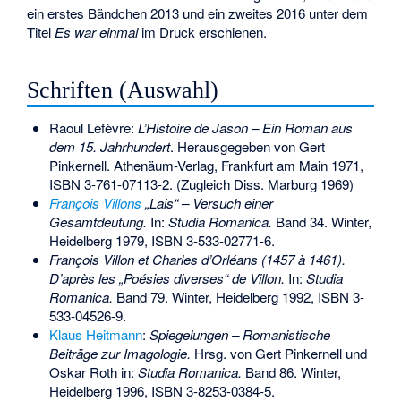
ein erstes Bändchen 2013 und ein zweites 2016 unter dem
Titel
Es war einmal
im Druck erschienen.
Schriften (Auswahl)
Raoul Lefèvre:
L’Histoire de Jason – Ein Roman aus
dem 15. Jahrhundert
. Herausgegeben von Gert
Pinkernell. Athenäum-Verlag, Frankfurt am Main 1971,
ISBN 3-761-07113-2
. (Zugleich Diss. Marburg 1969)
François Villons
„Lais“ – Versuch einer
Gesamtdeutung.
In:
Studia Romanica.
Band 34. Winter,
Heidelberg 1979,
ISBN 3-533-02771-6
.
François Villon et
Charles d’Orléans
(1457 à 1461).
D’après les „Poésies diverses“ de Villon.
In:
Studia
Romanica.
Band 79. Winter, Heidelberg 1992,
ISBN 3-
533-04526-9
.
Klaus Heitmann
:
Spiegelungen – Romanistische
Beiträge zur Imagologie.
Hrsg. von Gert Pinkernell und
Oskar Roth in:
Studia Romanica.
Band 86. Winter,
Heidelberg 1996,
ISBN 3-8253-0384-5
.