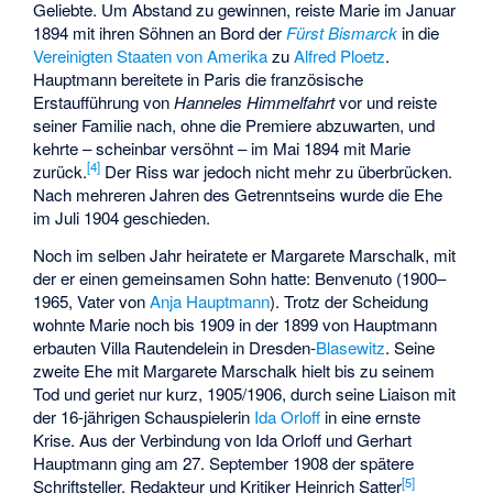
Geliebte. Um Abstand zu gewinnen, reiste Marie im Januar
1894 mit ihren Söhnen an Bord der
Fürst Bismarck
in die
Vereinigten Staaten von Amerika
zu
Alfred Ploetz
.
Hauptmann bereitete in Paris die französische
Erstaufführung von
Hanneles Himmelfahrt
vor und reiste
seiner Familie nach, ohne die Premiere abzuwarten, und
kehrte – scheinbar versöhnt – im Mai 1894 mit Marie
[
4
]
zurück.
Der Riss war jedoch nicht mehr zu überbrücken.
Nach mehreren Jahren des Getrenntseins wurde die Ehe
im Juli 1904 geschieden.
Noch im selben Jahr heiratete er Margarete Marschalk, mit
der er einen gemeinsamen Sohn hatte:
Benvenuto
(1900–
1965, Vater von
Anja Hauptmann
). Trotz der Scheidung
wohnte Marie noch bis 1909 in der 1899 von Hauptmann
erbauten
Villa Rautendelein
in Dresden-
Blasewitz
. Seine
zweite Ehe mit Margarete Marschalk hielt bis zu seinem
Tod und geriet nur kurz, 1905/1906, durch seine Liaison mit
der 16-jährigen Schauspielerin
Ida Orloff
in eine ernste
Krise. Aus der Verbindung von Ida Orloff und Gerhart
Hauptmann ging am 27. September 1908 der spätere
[
5
]
Schriftsteller, Redakteur und Kritiker
Heinrich Satter