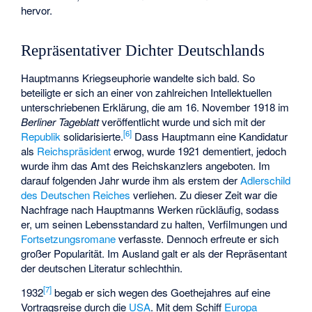
hervor.
Repräsentativer Dichter Deutschlands
Hauptmanns Kriegseuphorie wandelte sich bald. So
beteiligte er sich an einer von zahlreichen Intellektuellen
unterschriebenen Erklärung, die am 16. November 1918 im
Berliner Tageblatt
veröffentlicht wurde und sich mit der
[
6
]
Republik
solidarisierte.
Dass Hauptmann eine Kandidatur
als
Reichspräsident
erwog, wurde 1921 dementiert, jedoch
wurde ihm das Amt des Reichskanzlers angeboten. Im
darauf folgenden Jahr wurde ihm als erstem der
Adlerschild
des Deutschen Reiches
verliehen. Zu dieser Zeit war die
Nachfrage nach Hauptmanns Werken rückläufig, sodass
er, um seinen Lebensstandard zu halten, Verfilmungen und
Fortsetzungsromane
verfasste. Dennoch erfreute er sich
großer Popularität. Im Ausland galt er als der Repräsentant
der deutschen Literatur schlechthin.
[
7
]
1932
begab er sich wegen des Goethejahres auf eine
Vortragsreise durch die
USA
. Mit dem Schiff
Europa