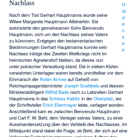
Nachlass
H
id
Nach dem Tod Gerhart Hauptmanns wurde seine
d
Witwe Margarete Hauptmann Alleinerbin. Sie
e
autorisierte den gemeinsamen Sohn
Benvenuto
n
Hauptmann
, sich um den Nachlass seines Vaters
s
zu kümmern. Entgegen den testamentarischen
e
Bestimmungen Gerhart Hauptmanns konnte sein
e
Nachlass infolge des Zweiten Weltkriegs nicht im
heimischen Agnetendorf bleiben, da dieses nun
unter polnischer Verwaltung stand. Die in sieben Kisten
verwahrten Unterlagen waren bereits unmittelbar vor dem
Einmarsch der
Roten Armee
auf Geheiß von
Reichspropagandaminister
Joseph Goebbels
und dessen
Ministerialdirigent
Wilfrid Bade
noch zu Lebzeiten Gerhart
Hauptmanns in das
Schloss Kaibitz
in der
Oberpfalz
, wo
der Schriftsteller
Erich Ebermayer
lebte, verlagert worden.
Anschließend kam es zwischen Benvenuto Hauptmann
und
Carl F. W. Behl
, dem Verleger seines Vaters, zu einer
Auseinandersetzung über den Verbleib des Nachlasses. Im
Mittelpunkt stand dabei die Frage, ob Behl, der sich auf eine
Vollmacht Gerhart Hauptmanns und einen Auftrag des