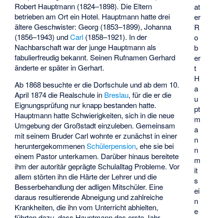
Robert Hauptmann (1824–1898). Die Eltern
at
betrieben am Ort ein Hotel. Hauptmann hatte drei
er
ältere Geschwister: Georg (1853–1899), Johanna
R
(1856–1943) und
Carl
(1858–1921). In der
o
Nachbarschaft war der junge Hauptmann als
b
fabulierfreudig
bekannt. Seinen Rufnamen Gerhard
er
änderte er später in Gerhart.
t
H
Ab 1868 besuchte er die Dorfschule und ab dem 10.
a
April 1874 die Realschule in
Breslau
, für die er die
u
Eignungsprüfung nur knapp bestanden hatte.
pt
Hauptmann hatte Schwierigkeiten, sich in die neue
m
Umgebung der Großstadt einzuleben. Gemeinsam
a
mit seinem Bruder Carl wohnte er zunächst in einer
n
heruntergekommenen
Schülerpension
, ehe sie bei
n
einem Pastor unterkamen. Darüber hinaus bereitete
m
ihm der autoritär geprägte Schulalltag Probleme. Vor
it
allem störten ihn die Härte der Lehrer und die
s
Besserbehandlung der adligen Mitschüler. Eine
ei
daraus resultierende Abneigung und zahlreiche
n
Krankheiten, die ihn vom Unterricht abhielten,
e
führten dazu, dass Hauptmann das erste Jahr