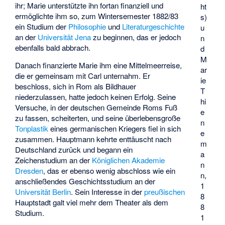
ihr; Marie unterstützte ihn fortan finanziell und
ht
ermöglichte ihm so, zum Wintersemester 1882/83
s)
ein Studium der
Philosophie
und
Literaturgeschichte
u
an der
Universität Jena
zu beginnen, das er jedoch
n
ebenfalls bald abbrach.
d
M
Danach finanzierte Marie ihm eine Mittelmeerreise,
ar
die er gemeinsam mit Carl unternahm. Er
ie
beschloss, sich in Rom als Bildhauer
T
niederzulassen, hatte jedoch keinen Erfolg. Seine
hi
Versuche, in der deutschen Gemeinde Roms Fuß
e
zu fassen, scheiterten, und seine überlebensgroße
n
Tonplastik
eines germanischen Kriegers fiel in sich
e
zusammen. Hauptmann kehrte enttäuscht nach
m
Deutschland zurück und begann ein
a
Zeichenstudium an der
Königlichen Akademie
n
Dresden
, das er ebenso wenig abschloss wie ein
n,
anschließendes Geschichtsstudium an der
1
Universität Berlin
. Sein Interesse in der
preußischen
8
Hauptstadt galt viel mehr dem Theater als dem
8
Studium.
1