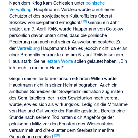
Nach dem Krieg kam Schlesien unter
polnische
Verwaltung
; Hauptmanns Verbleib wurde durch einen
Schutzbrief des sowjetischen Kulturoffiziers Oberst
[
19
]
Sokolow vorübergehend ermöglicht.
Genau ein Jahr
später, am 7. April 1946, wurde Hauptmann von Sokolow
persönlich davon unterrichtet, dass die polnische
Regierung nun auch auf seiner Ausweisung bestehe. Zu
der
Vertreibung
Hauptmanns kam es jedoch nicht, da er an
einer Bronchitis erkrankte und am 6. Juni 1946 in seinem
Haus starb. Seine
letzten Worte
sollen gelautet haben: „Bin
ich noch in meinem Haus?“
Gegen seinen testamentarisch erklärten Willen wurde
Hauptmann nicht in seiner Heimat begraben. Auch ein
amtliches Schreiben der Sowjetadministration zugunsten
des Schriftstellers, der in der Sowjetunion hoch verehrt
wurde, erwies sich als wirkungslos. Lediglich die Mitnahme
von Hab und Gut wurde der Familie gestattet. Bereits eine
Stunde nach seinem Tod hatten sich Angehörige der
polnischen Miliz vor den Fenstern des Wiesensteins
versammelt und direkt unter dem Sterbezimmer ihre
[
20
]
Genugtuung geäußert.