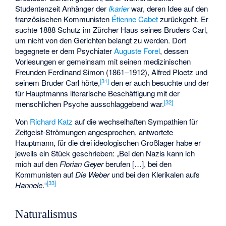
Studentenzeit Anhänger der
Ikarier
war, deren Idee auf den
französischen Kommunisten
Étienne Cabet
zurückgeht. Er
suchte 1888 Schutz im Zürcher Haus seines Bruders Carl,
um nicht von den Gerichten belangt zu werden. Dort
begegnete er dem Psychiater
Auguste Forel
, dessen
Vorlesungen er gemeinsam mit seinen medizinischen
Freunden Ferdinand Simon (1861–1912), Alfred Ploetz und
[
31
]
seinem Bruder Carl hörte,
den er auch besuchte und der
für Hauptmanns literarische Beschäftigung mit der
[
32
]
menschlichen Psyche ausschlaggebend war.
Von
Richard Katz
auf die wechselhaften Sympathien für
Zeitgeist-Strömungen angesprochen, antwortete
Hauptmann, für die drei ideologischen Großlager habe er
jeweils ein Stück geschrieben: „Bei den Nazis kann ich
mich auf den
Florian Geyer
berufen […], bei den
Kommunisten auf
Die Weber
und bei den Klerikalen aufs
[
33
]
Hannele
.“
Naturalismus