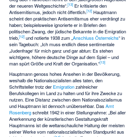
[
13
]
der neueren Weltgeschichte“.
Er kritisierte den
[
12
]
Antisemitismus, jedoch nicht öffentlich.
Hauptmann
scheint den praktischen Antisemitismus eher verdrängt zu
haben; beispielsweise ignorierte er in Briefen den
politischen Zwang, der jüdische Bekannte in die Emigration
[
12
]
trieb,
und notierte 1938 zum „
Anschluss Österreichs
“ in
sein Tagebuch: „Ich muss endlich diese sentimentale
‚Judenfrage‘ für mich ganz und gar abtun: Es stehen
wichtigere, höhere deutsche Dinge auf dem Spiel – und
[
13
]
man spürt Größe und Kraft der Organisation.“
Hauptmann genoss hohes Ansehen in der Bevölkerung,
weshalb die Nationalsozialisten alles taten, den
Schriftsteller trotz der
Emigration
zahlreicher
Berufskollegen im Land zu halten und für ihre Zwecke zu
nutzen. Eine Distanz zwischen dem Nationalsozialismus
und Hauptmann ist dennoch unübersehbar. Das
Amt
Rosenberg
schreibt 1942 in einer Stellungnahme: „Bei aller
Anerkennung der künstlerischen Gestaltungskraft
Hauptmanns ist die weltanschauliche Haltung der meisten
seiner Werke vom nationalsozialistischen Standpunkt aus
[
14
]