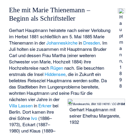
Ehe mit Marie Thienemann –
H
Beginn als Schriftsteller
a
u
Gerhart Hauptmann heiratete nach seiner Verlobung
pt
im Herbst 1881 schließlich am 5. Mai 1885 Marie
m
Thienemann in der
Johanneskirche
in
Dresden
. Im
a
Juli holten sie zusammen mit Hauptmanns Bruder
n
Carl und dessen Frau Martha (einer weiteren
n,
Schwester von Marie, Hochzeit 1884) ihre
1
Hochzeitsreise nach
Rügen
nach. Sie besuchten
8
erstmals die Insel
Hiddensee
, die in Zukunft ein
9
beliebtes Reiseziel Hauptmanns werden sollte. Da
8
das Stadtleben ihm Lungenprobleme bereitete,
wohnten Hauptmann und seine Frau für die
nächsten vier Jahre in der
(c) Bundesarchiv, Bild 102-14016 / CC-BY-SA 3.0
Villa Lassen
in
Erkner
bei
Gerhart Hauptmann mit
Berlin. Dort kamen ihre
seiner Ehefrau Margarete,
drei Söhne
Ivo
(1886–
1932
1973), Eckart (1887–
1980) und Klaus (1889–