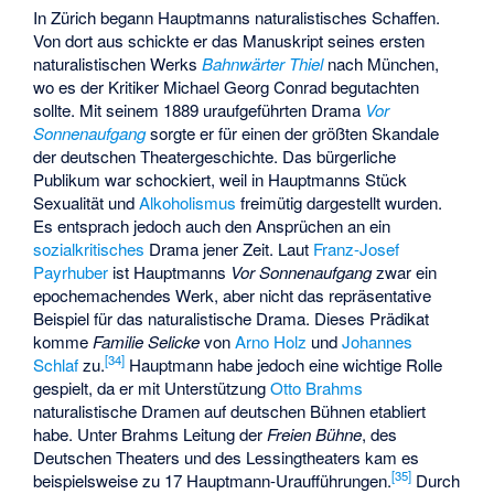
In Zürich begann Hauptmanns naturalistisches Schaffen.
Von dort aus schickte er das Manuskript seines ersten
naturalistischen Werks
Bahnwärter Thiel
nach München,
wo es der Kritiker Michael Georg Conrad begutachten
sollte. Mit seinem 1889 uraufgeführten Drama
Vor
Sonnenaufgang
sorgte er für einen der größten Skandale
der deutschen Theatergeschichte. Das bürgerliche
Publikum war schockiert, weil in Hauptmanns Stück
Sexualität und
Alkoholismus
freimütig dargestellt wurden.
Es entsprach jedoch auch den Ansprüchen an ein
sozialkritisches
Drama jener Zeit. Laut
Franz-Josef
Payrhuber
ist Hauptmanns
Vor Sonnenaufgang
zwar ein
epochemachendes Werk, aber nicht das repräsentative
Beispiel für das naturalistische Drama. Dieses Prädikat
komme
Familie Selicke
von
Arno Holz
und
Johannes
[
34
]
Schlaf
zu.
Hauptmann habe jedoch eine wichtige Rolle
gespielt, da er mit Unterstützung
Otto Brahms
naturalistische Dramen auf deutschen Bühnen etabliert
habe. Unter Brahms Leitung der
Freien Bühne
, des
Deutschen Theaters und des Lessingtheaters kam es
[
35
]
beispielsweise zu 17 Hauptmann-Uraufführungen.
Durch