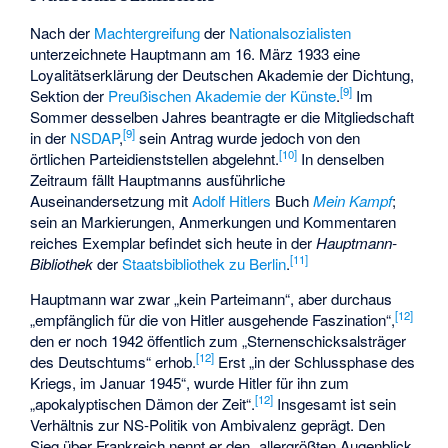
Nach der
Machtergreifung
der
Nationalsozialisten
unterzeichnete Hauptmann am 16. März 1933 eine
Loyalitätserklärung der Deutschen Akademie der Dichtung,
[
9
]
Sektion der
Preußischen Akademie der Künste
.
Im
Sommer desselben Jahres beantragte er die Mitgliedschaft
[
9
]
in der
NSDAP
,
sein Antrag wurde jedoch von den
[
10
]
örtlichen Parteidienststellen abgelehnt.
In denselben
Zeitraum fällt Hauptmanns ausführliche
Auseinandersetzung mit
Adolf Hitlers
Buch
Mein Kampf
;
sein an Markierungen, Anmerkungen und Kommentaren
reiches Exemplar befindet sich heute in der
Hauptmann-
[
11
]
Bibliothek
der
Staatsbibliothek zu Berlin
.
Hauptmann war zwar „kein Parteimann“, aber durchaus
[
12
]
„empfänglich für die von Hitler ausgehende Faszination“,
den er noch 1942 öffentlich zum „Sternenschicksalsträger
[
12
]
des Deutschtums“ erhob.
Erst „in der Schlussphase des
Kriegs, im Januar 1945“, wurde Hitler für ihn zum
[
12
]
„apokalyptischen Dämon der Zeit“.
Insgesamt ist sein
Verhältnis zur NS-Politik von Ambivalenz geprägt. Den
Sieg über Frankreich nennt er den „allergrößten Augenblick