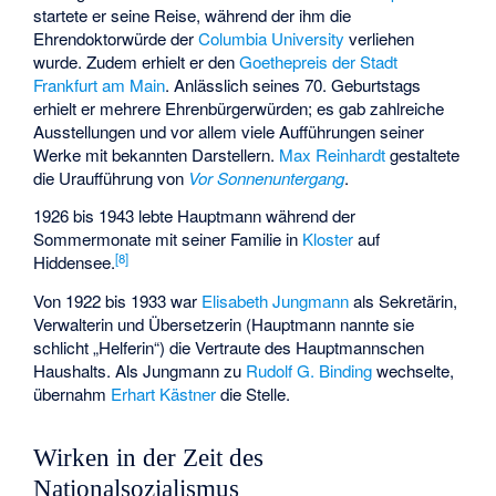
startete er seine Reise, während der ihm die
Ehrendoktorwürde der
Columbia University
verliehen
wurde. Zudem erhielt er den
Goethepreis der Stadt
Frankfurt am Main
. Anlässlich seines 70. Geburtstags
erhielt er mehrere Ehrenbürgerwürden; es gab zahlreiche
Ausstellungen und vor allem viele Aufführungen seiner
Werke mit bekannten Darstellern.
Max Reinhardt
gestaltete
die Uraufführung von
Vor Sonnenuntergang
.
1926 bis 1943 lebte Hauptmann während der
Sommermonate mit seiner Familie in
Kloster
auf
[
8
]
Hiddensee.
Von 1922 bis 1933 war
Elisabeth Jungmann
als Sekretärin,
Verwalterin und Übersetzerin (Hauptmann nannte sie
schlicht „Helferin“) die Vertraute des Hauptmannschen
Haushalts. Als Jungmann zu
Rudolf G. Binding
wechselte,
übernahm
Erhart Kästner
die Stelle.
Wirken in der Zeit des
Nationalsozialismus