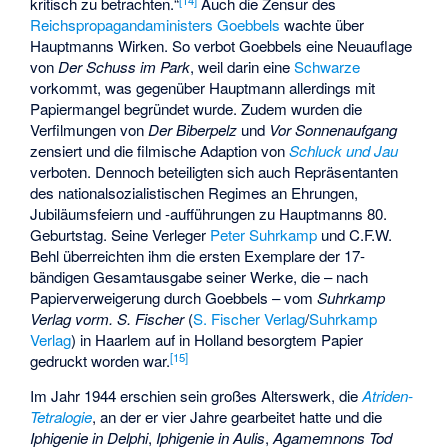
kritisch zu betrachten.“
Auch die Zensur des
Reichspropagandaministers
Goebbels
wachte über
Hauptmanns Wirken. So verbot Goebbels eine Neuauflage
von
Der Schuss im Park
, weil darin eine
Schwarze
vorkommt, was gegenüber Hauptmann allerdings mit
Papiermangel begründet wurde. Zudem wurden die
Verfilmungen von
Der Biberpelz
und
Vor Sonnenaufgang
zensiert und die filmische Adaption von
Schluck und Jau
verboten. Dennoch beteiligten sich auch Repräsentanten
des nationalsozialistischen Regimes an Ehrungen,
Jubiläumsfeiern und -aufführungen zu Hauptmanns 80.
Geburtstag. Seine Verleger
Peter Suhrkamp
und
C.F.W.
Behl
überreichten ihm die ersten Exemplare der 17-
bändigen Gesamtausgabe seiner Werke, die – nach
Papierverweigerung durch Goebbels – vom
Suhrkamp
Verlag vorm. S. Fischer
(
S. Fischer Verlag
/
Suhrkamp
Verlag
) in Haarlem auf in Holland besorgtem Papier
[
15
]
gedruckt worden war.
Im Jahr 1944 erschien sein großes Alterswerk, die
Atriden-
Tetralogie
, an der er vier Jahre gearbeitet hatte und die
Iphigenie in Delphi
,
Iphigenie in Aulis
,
Agamemnons Tod