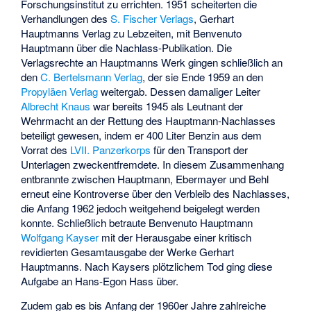
Forschungsinstitut zu errichten. 1951 scheiterten die
Verhandlungen des
S. Fischer Verlags
, Gerhart
Hauptmanns Verlag zu Lebzeiten, mit Benvenuto
Hauptmann über die Nachlass-Publikation. Die
Verlagsrechte an Hauptmanns Werk gingen schließlich an
den
C. Bertelsmann Verlag
, der sie Ende 1959 an den
Propyläen Verlag
weitergab. Dessen damaliger Leiter
Albrecht Knaus
war bereits 1945 als Leutnant der
Wehrmacht an der Rettung des Hauptmann-Nachlasses
beteiligt gewesen, indem er 400 Liter Benzin aus dem
Vorrat des
LVII. Panzerkorps
für den Transport der
Unterlagen zweckentfremdete. In diesem Zusammenhang
entbrannte zwischen Hauptmann, Ebermayer und Behl
erneut eine Kontroverse über den Verbleib des Nachlasses,
die Anfang 1962 jedoch weitgehend beigelegt werden
konnte. Schließlich betraute Benvenuto Hauptmann
Wolfgang Kayser
mit der Herausgabe einer kritisch
revidierten Gesamtausgabe der Werke Gerhart
Hauptmanns. Nach Kaysers plötzlichem Tod ging diese
Aufgabe an
Hans-Egon Hass
über.
Zudem gab es bis Anfang der 1960er Jahre zahlreiche