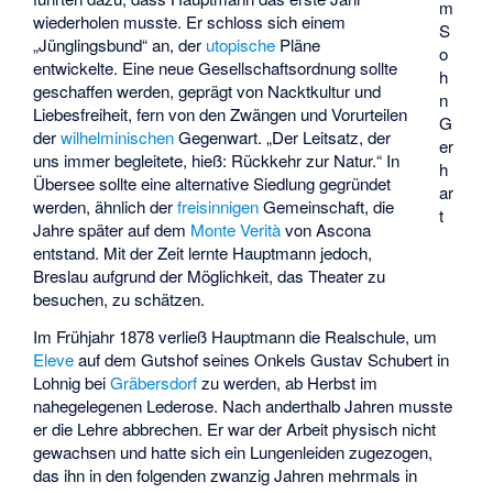
m
wiederholen musste. Er schloss sich einem
S
„Jünglingsbund“ an, der
utopische
Pläne
o
entwickelte. Eine neue Gesellschaftsordnung sollte
h
geschaffen werden, geprägt von Nacktkultur und
n
Liebesfreiheit, fern von den Zwängen und Vorurteilen
G
der
wilhelminischen
Gegenwart. „Der Leitsatz, der
er
uns immer begleitete, hieß: Rückkehr zur Natur.“ In
h
Übersee sollte eine alternative Siedlung gegründet
ar
werden, ähnlich der
freisinnigen
Gemeinschaft, die
t
Jahre später auf dem
Monte Verità
von Ascona
entstand. Mit der Zeit lernte Hauptmann jedoch,
Breslau aufgrund der Möglichkeit, das Theater zu
besuchen, zu schätzen.
Im Frühjahr 1878 verließ Hauptmann die Realschule, um
Eleve
auf dem Gutshof seines Onkels Gustav Schubert in
Lohnig
bei
Gräbersdorf
zu werden, ab Herbst im
nahegelegenen
Lederose
. Nach anderthalb Jahren musste
er die Lehre abbrechen. Er war der Arbeit physisch nicht
gewachsen und hatte sich ein Lungenleiden zugezogen,
das ihn in den folgenden zwanzig Jahren mehrmals in