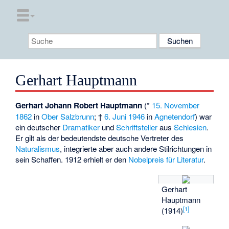
Gerhart Hauptmann
Gerhart Johann Robert Hauptmann
(*
15. November
1862
in
Ober Salzbrunn
; †
6. Juni
1946
in
Agnetendorf
) war
ein deutscher
Dramatiker
und
Schriftsteller
aus
Schlesien
.
Er gilt als der bedeutendste deutsche Vertreter des
Naturalismus
, integrierte aber auch andere Stilrichtungen in
sein Schaffen. 1912 erhielt er den
Nobelpreis für Literatur
.
Gerhart
Hauptmann
[
1
]
(1914)