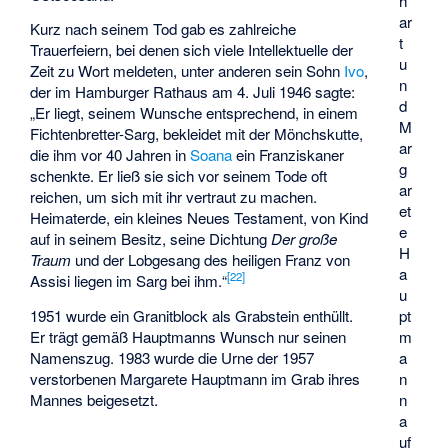
h
ar
Kurz nach seinem Tod gab es zahlreiche
t
Trauerfeiern, bei denen sich viele Intellektuelle der
u
Zeit zu Wort meldeten, unter anderen sein Sohn
Ivo
,
n
der im Hamburger Rathaus am 4. Juli 1946 sagte:
d
„Er liegt, seinem Wunsche entsprechend, in einem
M
Fichtenbretter-Sarg, bekleidet mit der Mönchskutte,
ar
die ihm vor 40 Jahren in
Soana
ein Franziskaner
g
schenkte. Er ließ sie sich vor seinem Tode oft
ar
reichen, um sich mit ihr vertraut zu machen.
et
Heimaterde, ein kleines Neues Testament, von Kind
e
auf in seinem Besitz, seine Dichtung
Der große
H
Traum
und der Lobgesang des heiligen Franz von
a
[
22
]
Assisi liegen im Sarg bei ihm.“
u
pt
1951 wurde ein Granitblock als Grabstein enthüllt.
m
Er trägt gemäß Hauptmanns Wunsch nur seinen
a
Namenszug. 1983 wurde die Urne der 1957
n
verstorbenen Margarete Hauptmann im Grab ihres
n
Mannes beigesetzt.
a
uf