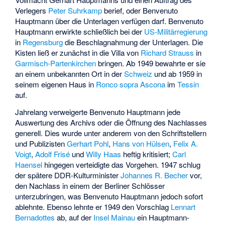
Verlegers
Peter Suhrkamp
berief, oder Benvenuto
Hauptmann über die Unterlagen verfügen darf. Benvenuto
Hauptmann erwirkte schließlich bei der
US-Militärregierung
in
Regensburg
die Beschlagnahmung der Unterlagen. Die
Kisten ließ er zunächst in die Villa von
Richard Strauss
in
Garmisch-Partenkirchen
bringen. Ab 1949 bewahrte er sie
an einem unbekannten Ort in der
Schweiz
und ab 1959 in
seinem eigenen Haus in
Ronco sopra Ascona
im
Tessin
auf.
Jahrelang verweigerte Benvenuto Hauptmann jede
Auswertung des Archivs oder die Öffnung des Nachlasses
generell. Dies wurde unter anderem von den Schriftstellern
und Publizisten
Gerhart Pohl
,
Hans von Hülsen
,
Felix A.
Voigt
,
Adolf Frisé
und
Willy Haas
heftig kritisiert;
Carl
Haensel
hingegen verteidigte das Vorgehen. 1947 schlug
der spätere DDR-Kulturminister
Johannes R. Becher
vor,
den Nachlass in einem der Berliner Schlösser
unterzubringen, was Benvenuto Hauptmann jedoch sofort
ablehnte. Ebenso lehnte er 1949 den Vorschlag
Lennart
Bernadottes
ab, auf der
Insel Mainau
ein Hauptmann-