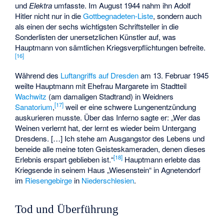
und
Elektra
umfasste. Im August 1944 nahm ihn Adolf
Hitler nicht nur in die
Gottbegnadeten-Liste
, sondern auch
als einen der sechs wichtigsten Schriftsteller in die
Sonderlisten der unersetzlichen Künstler auf, was
Hauptmann von sämtlichen Kriegsverpflichtungen befreite.
[
16
]
Während des
Luftangriffs auf Dresden
am 13. Februar 1945
weilte Hauptmann mit Ehefrau Margarete im Stadtteil
Wachwitz
(am damaligen Stadtrand) in Weidners
[
17
]
Sanatorium
,
weil er eine schwere Lungenentzündung
auskurieren musste. Über das Inferno sagte er: „Wer das
Weinen verlernt hat, der lernt es wieder beim Untergang
Dresdens. […] Ich stehe am Ausgangstor des Lebens und
beneide alle meine toten Geisteskameraden, denen dieses
[
18
]
Erlebnis erspart geblieben ist.“
Hauptmann erlebte das
Kriegsende in seinem Haus „Wiesenstein“ in Agnetendorf
im
Riesengebirge
in
Niederschlesien
.
Tod und Überführung