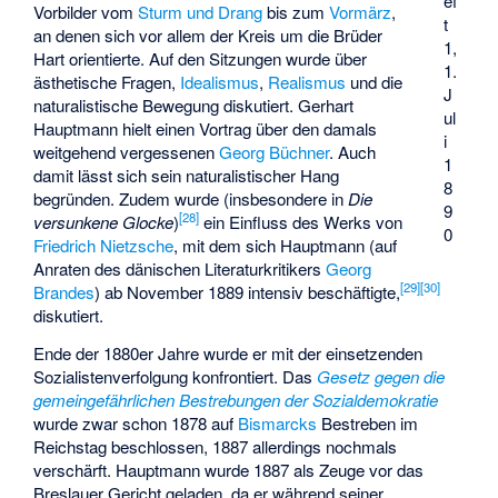
ef
Vorbilder vom
Sturm und Drang
bis zum
Vormärz
,
t
an denen sich vor allem der Kreis um die Brüder
1,
Hart orientierte. Auf den Sitzungen wurde über
1.
ästhetische Fragen,
Idealismus
,
Realismus
und die
J
naturalistische Bewegung diskutiert. Gerhart
ul
Hauptmann hielt einen Vortrag über den damals
i
weitgehend vergessenen
Georg Büchner
. Auch
1
damit lässt sich sein naturalistischer Hang
8
begründen. Zudem wurde (insbesondere in
Die
9
[
28
]
versunkene Glocke
)
ein Einfluss des Werks von
0
Friedrich Nietzsche
, mit dem sich Hauptmann (auf
Anraten des dänischen Literaturkritikers
Georg
[
29
]
[
30
]
Brandes
) ab November 1889 intensiv beschäftigte,
diskutiert.
Ende der 1880er Jahre wurde er mit der einsetzenden
Sozialistenverfolgung konfrontiert. Das
Gesetz gegen die
gemeingefährlichen Bestrebungen der Sozialdemokratie
wurde zwar schon 1878 auf
Bismarcks
Bestreben im
Reichstag beschlossen, 1887 allerdings nochmals
verschärft. Hauptmann wurde 1887 als Zeuge vor das
Breslauer Gericht geladen, da er während seiner