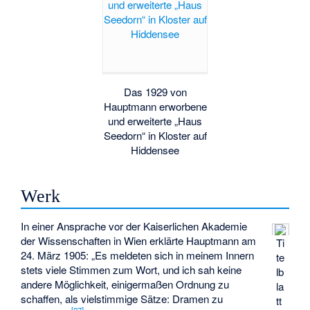
Das 1929 von
Hauptmann erworbene
und erweiterte „Haus
Seedorn“ in Kloster auf
Hiddensee
Werk
In einer Ansprache vor der Kaiserlichen Akademie
der Wissenschaften in Wien erklärte Hauptmann am
Ti
24. März 1905: „Es meldeten sich in meinem Innern
te
stets viele Stimmen zum Wort, und ich sah keine
lb
andere Möglichkeit, einigermaßen Ordnung zu
la
schaffen, als vielstimmige Sätze: Dramen zu
tt
[
27
]