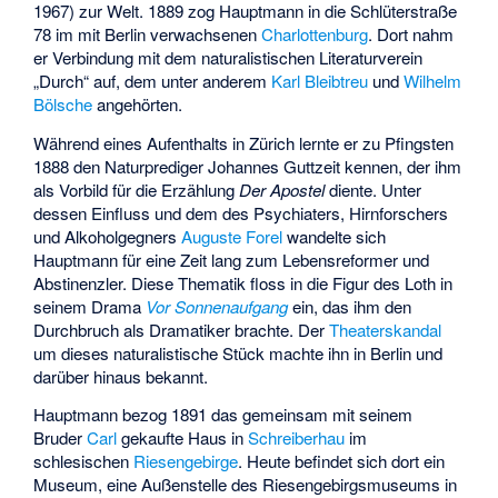
1967) zur Welt. 1889 zog Hauptmann in die Schlüterstraße
78 im mit Berlin verwachsenen
Charlottenburg
. Dort nahm
er Verbindung mit dem naturalistischen Literaturverein
„Durch“ auf, dem unter anderem
Karl Bleibtreu
und
Wilhelm
Bölsche
angehörten.
Während eines Aufenthalts in Zürich lernte er zu Pfingsten
1888 den Naturprediger
Johannes Guttzeit
kennen, der ihm
als Vorbild für die Erzählung
Der Apostel
diente. Unter
dessen Einfluss und dem des Psychiaters, Hirnforschers
und Alkoholgegners
Auguste Forel
wandelte sich
Hauptmann für eine Zeit lang zum Lebensreformer und
Abstinenzler. Diese Thematik floss in die Figur des Loth in
seinem Drama
Vor Sonnenaufgang
ein, das ihm den
Durchbruch als Dramatiker brachte. Der
Theaterskandal
um dieses naturalistische Stück machte ihn in Berlin und
darüber hinaus bekannt.
Hauptmann bezog 1891 das gemeinsam mit seinem
Bruder
Carl
gekaufte Haus in
Schreiberhau
im
schlesischen
Riesengebirge
. Heute befindet sich dort ein
Museum, eine Außenstelle des
Riesengebirgsmuseums in