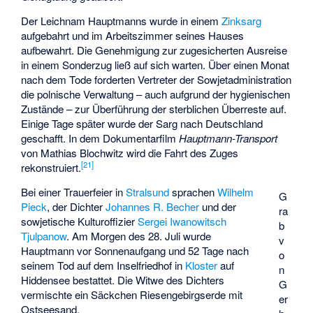
Der Leichnam Hauptmanns wurde in einem
Zinksarg
aufgebahrt und im Arbeitszimmer seines Hauses
aufbewahrt. Die Genehmigung zur zugesicherten Ausreise
in einem Sonderzug ließ auf sich warten. Über einen Monat
nach dem Tode forderten Vertreter der Sowjetadministration
die polnische Verwaltung – auch aufgrund der hygienischen
Zustände – zur Überführung der sterblichen Überreste auf.
Einige Tage später wurde der Sarg nach Deutschland
geschafft. In dem Dokumentarfilm
Hauptmann-Transport
von Mathias Blochwitz wird die Fahrt des Zuges
[
21
]
rekonstruiert.
Bei einer Trauerfeier in
Stralsund
sprachen
Wilhelm
G
Pieck
, der Dichter
Johannes R. Becher
und der
ra
sowjetische Kulturoffizier
Sergei Iwanowitsch
b
Tjulpanow
. Am Morgen des 28. Juli wurde
v
Hauptmann vor Sonnenaufgang und 52 Tage nach
o
seinem Tod auf dem Inselfriedhof in
Kloster
auf
n
Hiddensee bestattet. Die Witwe des Dichters
G
vermischte ein Säckchen Riesengebirgserde mit
er
Ostseesand.