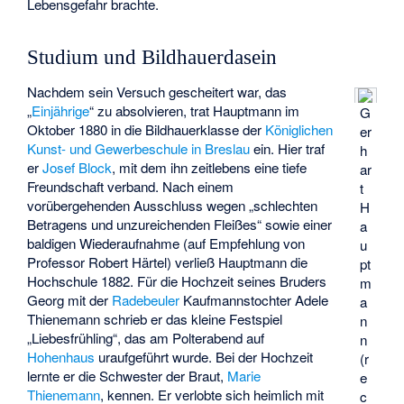
Lebensgefahr brachte.
Studium und Bildhauerdasein
Nachdem sein Versuch gescheitert war, das
„
Einjährige
“ zu absolvieren, trat Hauptmann im
G
Oktober 1880 in die Bildhauerklasse der
Königlichen
er
Kunst- und Gewerbeschule in Breslau
ein. Hier traf
h
er
Josef Block
, mit dem ihn zeitlebens eine tiefe
ar
Freundschaft verband. Nach einem
t
vorübergehenden Ausschluss wegen „schlechten
H
Betragens und unzureichenden Fleißes“ sowie einer
a
baldigen Wiederaufnahme (auf Empfehlung von
u
Professor
Robert Härtel
) verließ Hauptmann die
pt
Hochschule 1882. Für die Hochzeit seines Bruders
m
Georg mit der
Radebeuler
Kaufmannstochter Adele
a
Thienemann schrieb er das kleine Festspiel
n
„Liebesfrühling“, das am Polterabend auf
n
Hohenhaus
uraufgeführt wurde. Bei der Hochzeit
(r
lernte er die Schwester der Braut,
Marie
e
Thienemann
, kennen. Er verlobte sich heimlich mit
c