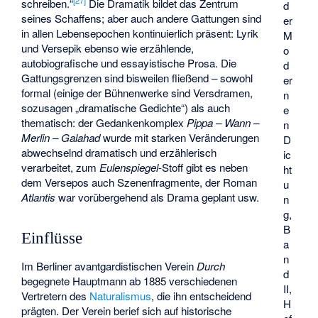
schreiben.“
Die Dramatik bildet das Zentrum
d
seines Schaffens; aber auch andere Gattungen sind
er
in allen Lebensepochen kontinuierlich präsent: Lyrik
M
und Versepik ebenso wie erzählende,
o
autobiografische und essayistische Prosa. Die
d
Gattungsgrenzen sind bisweilen fließend – sowohl
er
formal (einige der Bühnenwerke sind Versdramen,
n
sozusagen „dramatische Gedichte“) als auch
e
thematisch: der Gedankenkomplex
Pippa – Wann –
n
Merlin – Galahad
wurde mit starken Veränderungen
D
abwechselnd dramatisch und erzählerisch
ic
verarbeitet, zum
Eulenspiegel
-Stoff gibt es neben
ht
dem Versepos auch Szenenfragmente, der Roman
u
Atlantis
war vorübergehend als Drama geplant usw.
n
g,
B
Einflüsse
a
n
Im Berliner avantgardistischen Verein
Durch
d
begegnete Hauptmann ab 1885 verschiedenen
II,
Vertretern des
Naturalismus
, die ihn entscheidend
H
prägten. Der Verein berief sich auf historische