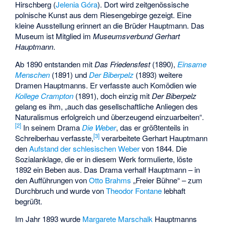
Hirschberg
(
Jelenia Góra
). Dort wird zeitgenössische
polnische Kunst aus dem Riesengebirge gezeigt. Eine
kleine Ausstellung erinnert an die Brüder Hauptmann. Das
Museum ist Mitglied im
Museumsverbund Gerhart
Hauptmann
.
Ab 1890 entstanden mit
Das Friedensfest
(1890),
Einsame
Menschen
(1891) und
Der Biberpelz
(1893) weitere
Dramen Hauptmanns. Er verfasste auch Komödien wie
Kollege Crampton
(1891), doch einzig mit
Der Biberpelz
gelang es ihm, „auch das gesellschaftliche Anliegen des
Naturalismus erfolgreich und überzeugend einzuarbeiten“.
[
2
]
In seinem Drama
Die Weber
, das er größtenteils in
[
3
]
Schreiberhau verfasste,
verarbeitete Gerhart Hauptmann
den
Aufstand der schlesischen Weber
von 1844. Die
Sozialanklage, die er in diesem Werk formulierte, löste
1892 ein Beben aus. Das Drama verhalf Hauptmann – in
den Aufführungen von
Otto Brahms
„
Freier Bühne
“ – zum
Durchbruch und wurde von
Theodor Fontane
lebhaft
begrüßt.
Im Jahr 1893 wurde
Margarete Marschalk
Hauptmanns