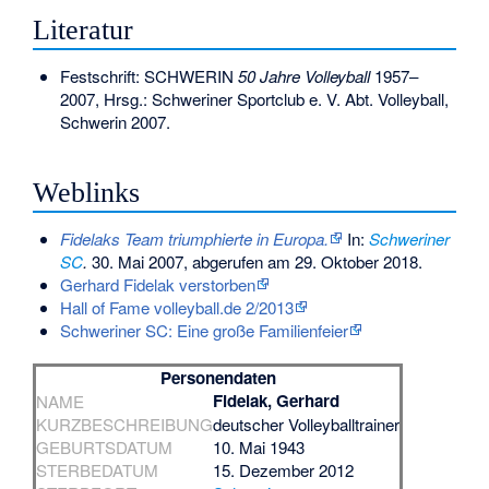
Literatur
Festschrift: SCHWERIN
50 Jahre Volleyball
1957–
2007, Hrsg.: Schweriner Sportclub e. V. Abt. Volleyball,
Schwerin 2007.
Weblinks
Fidelaks Team triumphierte in Europa.
In:
Schweriner
SC
.
30. Mai 2007,
abgerufen am 29. Oktober 2018
.
Gerhard Fidelak verstorben
Hall of Fame volleyball.de 2/2013
Schweriner SC: Eine große Familienfeier
Personendaten
Fidelak, Gerhard
NAME
KURZBESCHREIBUNG
deutscher Volleyballtrainer
GEBURTSDATUM
10. Mai 1943
STERBEDATUM
15. Dezember 2012