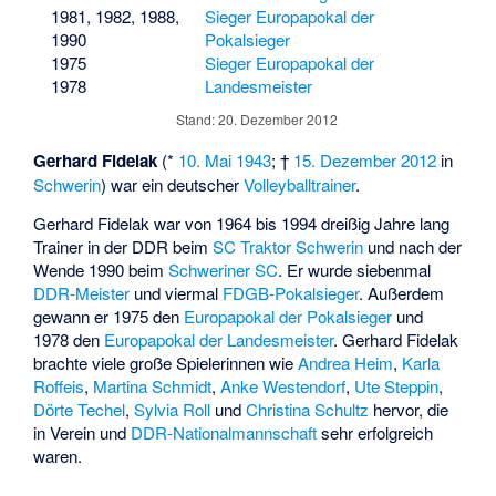
1981, 1982, 1988,
Sieger Europapokal der
1990
Pokalsieger
1975
Sieger Europapokal der
1978
Landesmeister
Stand: 20. Dezember 2012
Gerhard Fidelak
(*
10. Mai
1943
; †
15. Dezember
2012
in
Schwerin
) war ein deutscher
Volleyballtrainer
.
Gerhard Fidelak war von 1964 bis 1994 dreißig Jahre lang
Trainer in der DDR beim
SC Traktor Schwerin
und nach der
Wende 1990 beim
Schweriner SC
. Er wurde siebenmal
DDR-Meister
und viermal
FDGB-Pokalsieger
. Außerdem
gewann er 1975 den
Europapokal der Pokalsieger
und
1978 den
Europapokal der Landesmeister
. Gerhard Fidelak
brachte viele große Spielerinnen wie
Andrea Heim
,
Karla
Roffeis
,
Martina Schmidt
,
Anke Westendorf
,
Ute Steppin
,
Dörte Techel
,
Sylvia Roll
und
Christina Schultz
hervor, die
in Verein und
DDR-Nationalmannschaft
sehr erfolgreich
waren.