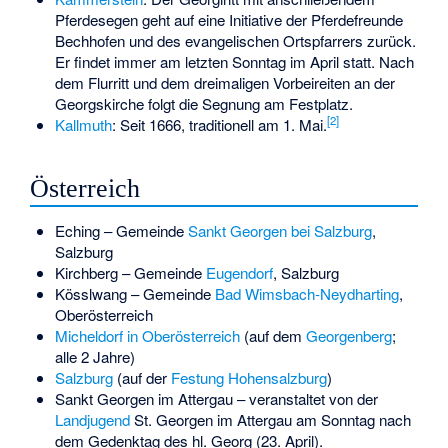
Pferdesegen geht auf eine Initiative der Pferdefreunde
Bechhofen und des evangelischen Ortspfarrers zurück.
Er findet immer am letzten Sonntag im April statt. Nach
dem Flurritt und dem dreimaligen Vorbeireiten an der
Georgskirche folgt die Segnung am Festplatz.
[
2
]
Kallmuth
: Seit 1666, traditionell am 1. Mai.
Österreich
Eching – Gemeinde
Sankt Georgen bei Salzburg
,
Salzburg
Kirchberg – Gemeinde
Eugendorf
, Salzburg
Kösslwang – Gemeinde
Bad Wimsbach-Neydharting
,
Oberösterreich
Micheldorf in Oberösterreich
(auf dem
Georgenberg
;
alle 2 Jahre)
Salzburg
(auf der
Festung Hohensalzburg
)
Sankt Georgen im Attergau
– veranstaltet von der
Landjugend
St. Georgen im Attergau am Sonntag nach
dem Gedenktag des hl. Georg (23. April).