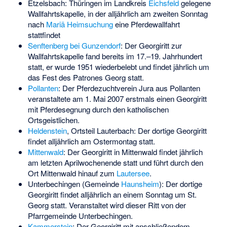
Etzelsbach
: Thüringen im Landkreis
Eichsfeld
gelegene
Wallfahrtskapelle, in der alljährlich am zweiten Sonntag
nach
Mariä Heimsuchung
eine Pferdewallfahrt
stattfindet
Senftenberg bei Gunzendorf
: Der Georgiritt zur
Wallfahrtskapelle fand bereits im 17.–19. Jahrhundert
statt, er wurde 1951 wiederbelebt und findet jährlich um
das Fest des Patrones Georg statt.
Pollanten
: Der Pferdezuchtverein Jura aus Pollanten
veranstaltete am 1. Mai 2007 erstmals einen Georgiritt
mit Pferdesegnung durch den katholischen
Ortsgeistlichen.
Heldenstein
, Ortsteil Lauterbach: Der dortige Georgiritt
findet alljährlich am Ostermontag statt.
Mittenwald
: Der Georgiritt in Mittenwald findet jährlich
am letzten Aprilwochenende statt und führt durch den
Ort Mittenwald hinauf zum
Lautersee
.
Unterbechingen (Gemeinde
Haunsheim
): Der dortige
Georgiritt findet alljährlich an einem Sonntag um
St.
Georg
statt. Veranstaltet wird dieser Ritt von der
Pfarrgemeinde Unterbechingen.
Kammerstein
: Der Georgiritt mit anschließendem