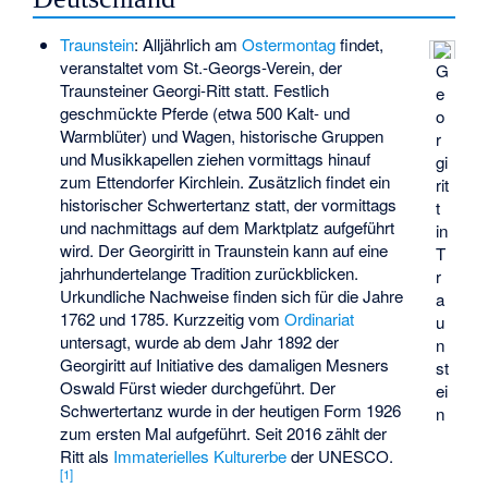
Traunstein
: Alljährlich am
Ostermontag
findet,
veranstaltet vom St.-Georgs-Verein, der
G
Traunsteiner Georgi-Ritt statt. Festlich
e
geschmückte Pferde (etwa 500 Kalt- und
o
Warmblüter) und Wagen, historische Gruppen
r
und Musikkapellen ziehen vormittags hinauf
gi
zum Ettendorfer Kirchlein. Zusätzlich findet ein
rit
historischer Schwertertanz statt, der vormittags
t
und nachmittags auf dem Marktplatz aufgeführt
in
wird. Der Georgiritt in Traunstein kann auf eine
T
jahrhundertelange Tradition zurückblicken.
r
Urkundliche Nachweise finden sich für die Jahre
a
1762 und 1785. Kurzzeitig vom
Ordinariat
u
untersagt, wurde ab dem Jahr 1892 der
n
Georgiritt auf Initiative des damaligen Mesners
st
Oswald Fürst wieder durchgeführt. Der
ei
Schwertertanz wurde in der heutigen Form 1926
n
zum ersten Mal aufgeführt. Seit 2016 zählt der
Ritt als
Immaterielles Kulturerbe
der UNESCO.
[
1
]