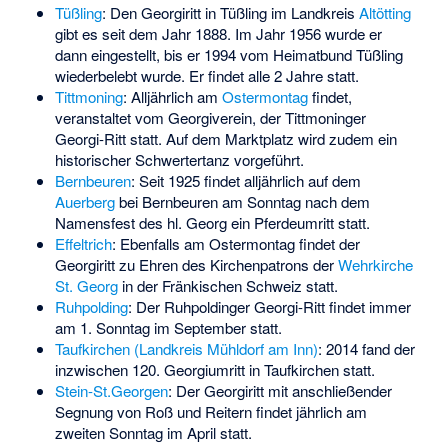
Tüßling
: Den Georgiritt in Tüßling im Landkreis
Altötting
gibt es seit dem Jahr 1888. Im Jahr 1956 wurde er
dann eingestellt, bis er 1994 vom Heimatbund Tüßling
wiederbelebt wurde. Er findet alle 2 Jahre statt.
Tittmoning
: Alljährlich am
Ostermontag
findet,
veranstaltet vom Georgiverein, der Tittmoninger
Georgi-Ritt statt. Auf dem Marktplatz wird zudem ein
historischer Schwertertanz vorgeführt.
Bernbeuren
: Seit 1925 findet alljährlich auf dem
Auerberg
bei Bernbeuren am Sonntag nach dem
Namensfest des hl. Georg ein Pferdeumritt statt.
Effeltrich
: Ebenfalls am Ostermontag findet der
Georgiritt zu Ehren des Kirchenpatrons der
Wehrkirche
St. Georg
in der Fränkischen Schweiz statt.
Ruhpolding
: Der Ruhpoldinger Georgi-Ritt findet immer
am 1. Sonntag im September statt.
Taufkirchen (Landkreis Mühldorf am Inn)
: 2014 fand der
inzwischen 120. Georgiumritt in Taufkirchen statt.
Stein-St.Georgen
: Der Georgiritt mit anschließender
Segnung von Roß und Reitern findet jährlich am
zweiten Sonntag im April statt.