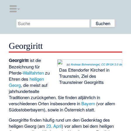
Georgiritt
Georgiritt
ist die
(c)
Andreas Bohnenstengel
,
CC BY-SA 3.0 de
Bezeichnung für
Das Ettendorfer Kircherl in
Pferde-
Wallfahrten
zu
Traunstein, Ziel des
Ehren des
heiligen
Traunsteiner Georgiritts
Georg
, die meist auf
jahrhundertealte
Traditionen zurückgehen. Sie finden alljährlich in
verschiedenen Orten insbesondere in
Bayern
(vor allem
Südostoberbayern), sowie in Österreich statt.
Georgiritte finden häufig rund um den Gedenktag des
heiligen Georg (am
23. April
) vor allem bei dem heiligen