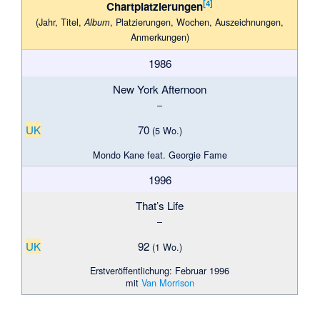
[4]
Chartplatzierungen
(Jahr, Titel,
, Plat­zie­rungen, Wo­chen, Aus­zeich­nungen,
Album
Anmer­kungen)
1986
New York Afternoon
–
UK
70
(5 Wo.)
Mondo Kane feat. Georgie Fame
1996
That’s Life
–
UK
92
(1 Wo.)
Erstveröffentlichung: Februar 1996
mit
Van Morrison