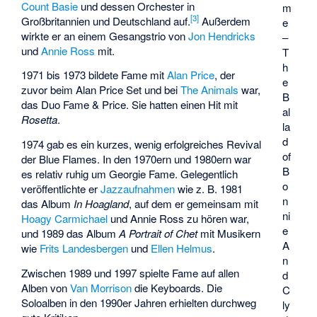
Count Basie
und dessen Orchester in
m
[3]
Großbritannien und Deutschland auf.
Außerdem
e
wirkte er an einem Gesangstrio von
Jon Hendricks
–
und
Annie Ross
mit.
T
h
1971 bis 1973 bildete Fame mit
Alan Price
, der
e
zuvor beim Alan Price Set und bei
The Animals
war,
B
das Duo
Fame & Price
. Sie hatten einen Hit mit
al
Rosetta
.
la
d
1974 gab es ein kurzes, wenig erfolgreiches Revival
of
der Blue Flames. In den 1970ern und 1980ern war
B
es relativ ruhig um Georgie Fame. Gelegentlich
o
veröffentlichte er
Jazzaufnahmen
wie z. B. 1981
n
das Album
In Hoagland
, auf dem er gemeinsam mit
ni
Hoagy Carmichael
und Annie Ross zu hören war,
e
und 1989 das Album
A Portrait of Chet
mit Musikern
A
wie
Frits Landesbergen
und
Ellen Helmus
.
n
Zwischen 1989 und 1997 spielte Fame auf allen
d
Alben von
Van Morrison
die Keyboards. Die
C
Soloalben in den 1990er Jahren erhielten durchweg
ly