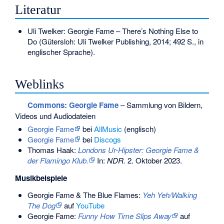
Literatur
Uli Twelker: Georgie Fame – There’s Nothing Else to
Do (Gütersloh: Uli Twelker Publishing, 2014; 492 S., in
englischer Sprache).
Weblinks
Commons
: Georgie Fame
– Sammlung von Bildern,
Videos und Audiodateien
Georgie Fame
bei
AllMusic
(englisch)
Georgie Fame
bei
Discogs
Thomas Haak:
Londons Ur-Hipster: Georgie Fame &
der Flamingo Klub.
In:
NDR.
2. Oktober 2023
.
Musikbeispiele
Georgie Fame & The Blue Flames:
Yeh Yeh/Walking
The Dog
auf
YouTube
Georgie Fame:
Funny How Time Slips Away
auf