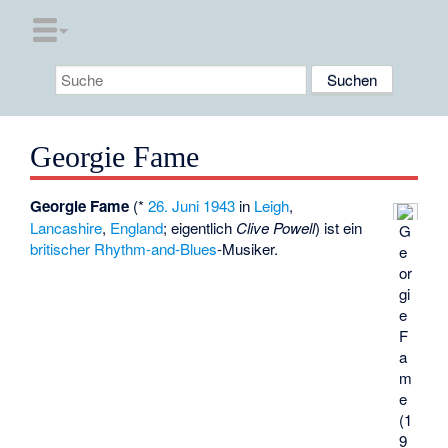
Georgie Fame
Georgie Fame
(*
26. Juni
1943
in
Leigh
,
Lancashire
,
England
; eigentlich
Clive Powell
) ist ein
G
britischer
Rhythm-and-Blues
-Musiker.
e
or
gi
e
F
a
m
e
(1
9