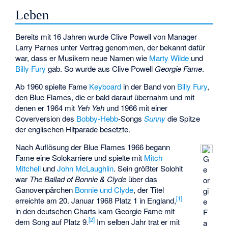
Leben
Bereits mit 16 Jahren wurde Clive Powell von Manager
Larry Parnes
unter Vertrag genommen, der bekannt dafür
war, dass er Musikern neue Namen wie
Marty Wilde
und
Billy Fury
gab. So wurde aus Clive Powell
Georgie Fame
.
Ab 1960 spielte Fame
Keyboard
in der Band von
Billy Fury
,
den
Blue Flames
, die er bald darauf übernahm und mit
denen er 1964 mit
Yeh Yeh
und 1966 mit einer
Coverversion des
Bobby-Hebb
-Songs
Sunny
die Spitze
der englischen Hitparade besetzte.
Nach Auflösung der Blue Flames 1966 begann
Fame eine Solokarriere und spielte mit
Mitch
G
Mitchell
und
John McLaughlin
. Sein größter Solohit
e
war
The Ballad of Bonnie & Clyde
über das
or
Ganovenpärchen
Bonnie und Clyde
, der Titel
gi
[1]
erreichte am 20. Januar 1968 Platz 1 in England,
e
in den deutschen Charts kam Georgie Fame mit
F
[2]
dem Song auf Platz 9.
Im selben Jahr trat er mit
a