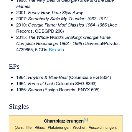
Flames
2001:
Funny How Time Slips Away
2007:
Somebody Stole My Thunder: 1967–1971
2010:
Georgie Fame: Mod Classics 1964–1966
(
Ace
Records
, CDBGPD 206)
2015:
The Whole World’s Shaking: Georgie Fame
Complete Recordings 1963 - 1966
(Universal/Polydor:
4739865, 5 CDs-
Boxset
)
EPs
1964:
Rhythm & Blue-Beat
(Columbia SEG 8334)
1964:
Fame at Last
(Columbia SEG 8393)
1986:
Samba
(
Ensign Records
, ENYX 605)
Singles
[4]
Chartplatzierungen
(Jahr, Titel,
, Plat­zie­rungen, Wo­chen, Aus­zeich­nungen,
Album