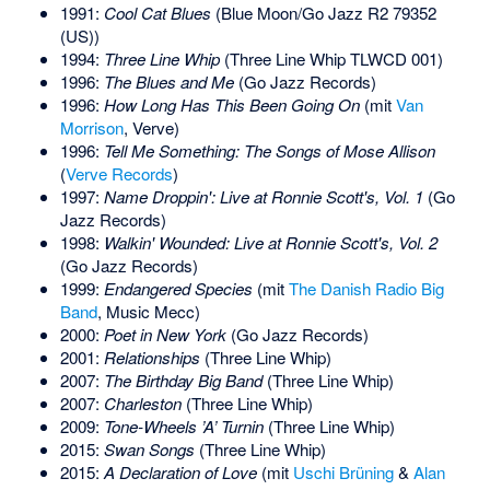
1991:
Cool Cat Blues
(Blue Moon/Go Jazz R2 79352
(US))
1994:
Three Line Whip
(Three Line Whip TLWCD 001)
1996:
The Blues and Me
(Go Jazz Records)
1996:
How Long Has This Been Going On
(mit
Van
Morrison
, Verve)
1996:
Tell Me Something: The Songs of Mose Allison
(
Verve Records
)
1997:
Name Droppin': Live at Ronnie Scott's, Vol. 1
(Go
Jazz Records)
1998:
Walkin' Wounded: Live at Ronnie Scott's, Vol. 2
(Go Jazz Records)
1999:
Endangered Species
(mit
The Danish Radio Big
Band
, Music Mecc)
2000:
Poet in New York
(Go Jazz Records)
2001:
Relationships
(Three Line Whip)
2007:
The Birthday Big Band
(Three Line Whip)
2007:
Charleston
(Three Line Whip)
2009:
Tone-Wheels ’A’ Turnin
(Three Line Whip)
2015:
Swan Songs
(Three Line Whip)
2015:
A Declaration of Love
(mit
Uschi Brüning
&
Alan