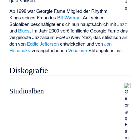
gute Kritiken.
d
e
Ab 1998 war Georgie Fame Mitglied der
Rhythm
Kings
seines Freundes
Bill Wyman
. Auf seinen
Soloalben beschäftigte er sich nun hauptsächlich mit
Jazz
und
Blues
. Im Jahr 2000 veröffentlichte Georgie Fame das
vielgelobte Jazzalbum
Poet in New York
, das stilistisch an
den von
Eddie Jefferson
entwickelten und von
Jon
Hendricks
vorangetriebenen
Vocalese
-Stil angelehnt ist.
Diskografie
Studioalben
G
e
or
gi
e
F
a
m