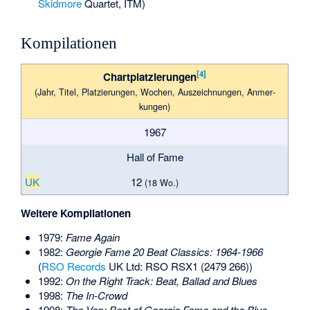
Skidmore
Quartet, ITM)
Kompilationen
[4]
Chartplatzierungen
(Jahr, Titel, Plat­zie­rungen, Wo­chen, Aus­zeich­nungen, Anmer­
kungen)
1967
Hall of Fame
UK
12
(18 Wo.)
Weitere Kompilationen
1979:
Fame Again
1982:
Georgie Fame 20 Beat Classics: 1964-1966
(
RSO Records
UK Ltd: RSO RSX1 (2479 266))
1992:
On the Right Track: Beat, Ballad and Blues
1998:
The In-Crowd
1998:
The Very Best of Georgie Fame and the Blue