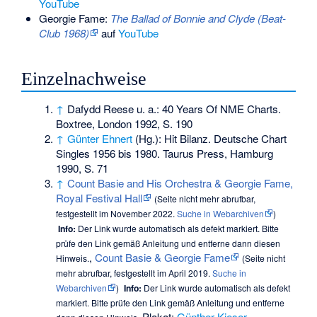
YouTube
Georgie Fame:
The Ballad of Bonnie and Clyde (Beat-
Club 1968)
auf
YouTube
Einzelnachweise
↑
Dafydd Reese u. a.: 40 Years Of NME Charts.
Boxtree, London 1992, S. 190
↑
Günter Ehnert
(Hg.): Hit Bilanz. Deutsche Chart
Singles 1956 bis 1980. Taurus Press, Hamburg
1990, S. 71
↑
Count Basie and His Orchestra & Georgie Fame,
Royal Festival Hall
(
Seite nicht mehr abrufbar
,
festgestellt im November 2022.
Suche in Webarchiven
)
Info:
Der Link wurde automatisch als defekt markiert. Bitte
prüfe den Link gemäß
Anleitung
und entferne dann diesen
,
Count Basie & Georgie Fame
Hinweis.
(
Seite nicht
mehr abrufbar
, festgestellt im April 2019.
Suche in
Webarchiven
)
Info:
Der Link wurde automatisch als defekt
markiert. Bitte prüfe den Link gemäß
Anleitung
und entferne
Plakat:
Günther Kieser