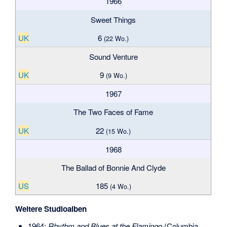
1966
Sweet Things
UK
6
(22 Wo.)
Sound Venture
UK
9
(9 Wo.)
1967
The Two Faces of Fame
UK
22
(15 Wo.)
1968
The Ballad of Bonnie And Clyde
US
185
(4 Wo.)
Weitere Studioalben
1964:
Rhythm and Blues at the Flamingo
(Columbia