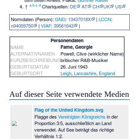
dann diesen Hinweis.
a
b
c
d
↑
Chartquellen:
DE
AT
CH
UK
US
Normdaten (Person):
GND
:
13437018X
|
LCCN
:
n94059750
|
VIAF
:
39561643
|
Personendaten
Fame, Georgie
NAME
ALTERNATIVNAMEN
Powell, Clive (wirklicher Name)
KURZBESCHREIBUNG
britischer R&B-Musiker
GEBURTSDATUM
26. Juni 1943
GEBURTSORT
Leigh
,
Lancashire
,
England
Auf dieser Seite verwendete Medien
Flag of the United Kingdom.svg
Flagge des
Vereinigten Königreichs
in der
Proportion 3:5, ausschließlich an Land
verwendet. Auf See beträgt das richtige
Verhältnis 1:2.