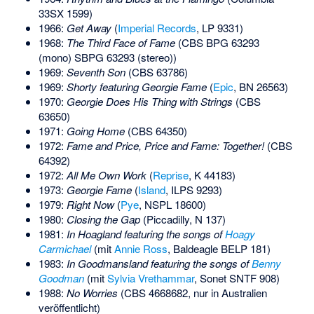
33SX 1599)
1966:
Get Away
(
Imperial Records
, LP 9331)
1968:
The Third Face of Fame
(CBS BPG 63293
(mono) SBPG 63293 (stereo))
1969:
Seventh Son
(CBS 63786)
1969:
Shorty featuring Georgie Fame
(
Epic
, BN 26563)
1970:
Georgie Does His Thing with Strings
(CBS
63650)
1971:
Going Home
(CBS 64350)
1972:
Fame and Price, Price and Fame: Together!
(CBS
64392)
1972:
All Me Own Work
(
Reprise
, K 44183)
1973:
Georgie Fame
(
Island
, ILPS 9293)
1979:
Right Now
(
Pye
, NSPL 18600)
1980:
Closing the Gap
(
Piccadilly
, N 137)
1981:
In Hoagland featuring the songs of
Hoagy
Carmichael
(mit
Annie Ross
, Baldeagle BELP 181)
1983:
In Goodmansland featuring the songs of
Benny
Goodman
(mit
Sylvia Vrethammar
, Sonet SNTF 908)
1988:
No Worries
(CBS 4668682, nur in Australien
veröffentlicht)