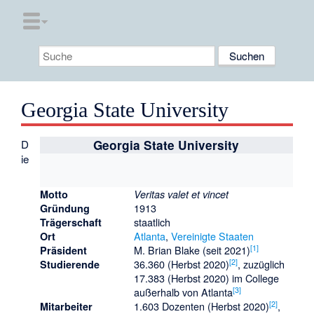
Georgia State University
D
Georgia State University
ie
Motto
Veritas valet et vincet
1913
Gründung
staatlich
Trägerschaft
Atlanta
,
Vereinigte Staaten
Ort
[
1
]
M. Brian Blake (seit 2021)
Präsident
[
2
]
36.360 (Herbst 2020)
, zuzüglich
Studierende
17.383 (Herbst 2020) im College
[
3
]
außerhalb von Atlanta
[
2
]
1.603 Dozenten (Herbst 2020)
,
Mitarbeiter