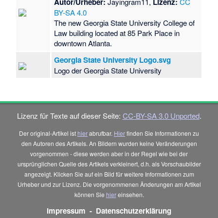
Autor/Urheber:
Jayingram11,
Lizenz:
CC
BY-SA 4.0
The new Georgia State University College of
Law building located at 85 Park Place in
downtown Atlanta.
Georgia State University Logo.svg
Logo der Georgia State University
Lizenz für Texte auf dieser Seite:
CC-BY-SA 3.0 Unported
.
Der original-Artikel ist
hier
abrufbar.
Hier
finden Sie Informationen zu
den Autoren des Artikels. An Bildern wurden keine Veränderungen
vorgenommen - diese werden aber in der Regel wie bei der
ursprünglichen Quelle des Artikels verkleinert, d.h. als Vorschaubilder
angezeigt. Klicken Sie auf ein Bild für weitere Informationen zum
Urheber und zur Lizenz. Die vorgenommenen Änderungen am Artikel
können Sie
hier
einsehen.
Impressum
-
Datenschutzerklärung