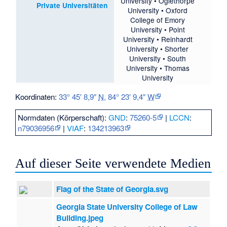
University
•
Oglethorpe
Private Universitäten
University
•
Oxford
College of Emory
University
•
Point
University
•
Reinhardt
University
•
Shorter
University
•
South
University
•
Thomas
University
Koordinaten:
33° 45′ 8,9″
N
,
84° 23′ 9,4″
W
Normdaten (Körperschaft):
GND
:
75260-5
|
LCCN
:
n79036956
|
VIAF
:
134213963
Auf dieser Seite verwendete Medien
Flag of the State of Georgia.svg
Georgia State University College of Law
Building.jpeg