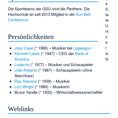
a
Die Sportteams der GSU sind die
Panthers
. Die
S
Hochschule ist seit 2013 Mitglied in der
Sun Belt
ta
Conference
.
te
U
ni
Persönlichkeiten
v
e
r
Joey Cape
(* 1966) – Musiker bei
Lagwagon
si
Kenneth Lewis
(* 1947) – CEO der
Bank of
ty
America
Ludacris
(* 1977) – Musiker und Schauspieler
Julia Roberts
(* 1967) – Schauspielerin (ohne
Abschluss)
Ray Stevens
(* 1939) – Musiker
Lizz Wright
(* 1980) – Musikerin
Bruce Yandle
(* 1933) – Wirtschaftswissenschaftler
Weblinks