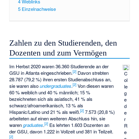
4
Weblinks
5
Einzelnachweise
Zahlen zu den Studierenden, den
Dozenten und zum Vermögen
Im Herbst 2020 waren 36.360 Studierende an der
[
2
]
GSU in Atlanta eingeschrieben.
Davon strebten
C
28.787 (79,2 %) ihren ersten Studienabschluss an,
ol
[
2
]
sie waren also
undergraduates
.
Von diesen waren
le
60 % weiblich und 40 % männlich; 15 %
g
bezeichneten sich als asiatisch, 41 % als
e
schwarz/afroamerikanisch, 13 % als
d
[
2
]
Hispanic/Latino und 21 % als weiß.
7.573 (20,8 %)
e
arbeiteten auf einen weiteren Abschluss hin, sie
r
[
2
]
waren
graduates
.
Es lehrten 1.603 Dozenten an
R
der GSU, davon 1.222 in Vollzeit und 381 in Teilzeit.
e
[
2
]
c