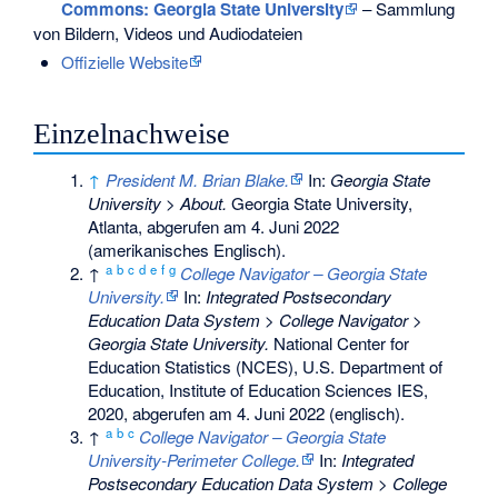
Commons
: Georgia State University
– Sammlung
von Bildern, Videos und Audiodateien
Offizielle Website
Einzelnachweise
↑
President M. Brian Blake.
In:
Georgia State
University > About.
Georgia State University,
Atlanta,
abgerufen am 4. Juni 2022
(amerikanisches Englisch).
a
b
c
d
e
f
g
↑
College Navigator – Georgia State
University.
In:
Integrated Postsecondary
Education Data System > College Navigator >
Georgia State University.
National Center for
Education Statistics (NCES), U.S. Department of
Education, Institute of Education Sciences IES,
2020,
abgerufen am 4. Juni 2022
(englisch).
a
b
c
↑
College Navigator – Georgia State
University-Perimeter College.
In:
Integrated
Postsecondary Education Data System > College