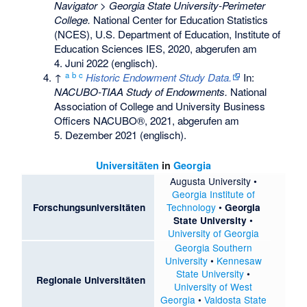
Navigator > Georgia State University-Perimeter
College.
National Center for Education Statistics
(NCES), U.S. Department of Education, Institute of
Education Sciences IES, 2020,
abgerufen am
4. Juni 2022
(englisch).
a
b
c
↑
Historic Endowment Study Data.
In:
NACUBO-TIAA Study of Endowments.
National
Association of College and University Business
Officers NACUBO®, 2021,
abgerufen am
5. Dezember 2021
(englisch).
Universitäten
in
Georgia
Augusta University
•
Georgia Institute of
Technology
•
Forschungsuniversitäten
Georgia
•
State University
University of Georgia
Georgia Southern
University
•
Kennesaw
State University
•
Regionale Universitäten
University of West
Georgia
•
Valdosta State