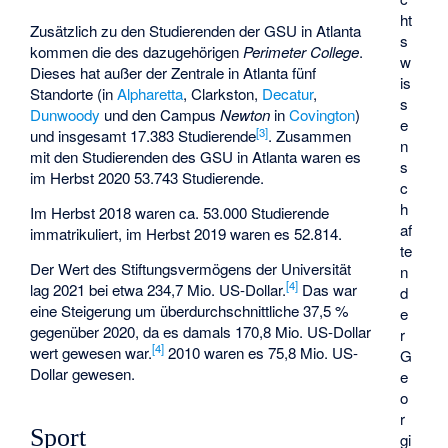
ht
Zusätzlich zu den Studierenden der GSU in Atlanta
s
kommen die des dazugehörigen
Perimeter College
.
w
Dieses hat außer der Zentrale in Atlanta fünf
is
Standorte (in
Alpharetta
,
Clarkston
,
Decatur
,
s
Dunwoody
und den Campus
Newton
in
Covington
)
e
[
3
]
und insgesamt 17.383 Studierende
. Zusammen
n
mit den Studierenden des GSU in Atlanta waren es
s
im Herbst 2020 53.743 Studierende.
c
h
Im Herbst 2018 waren ca. 53.000 Studierende
af
immatrikuliert, im Herbst 2019 waren es 52.814.
te
Der Wert des Stiftungsvermögens der Universität
n
[
4
]
lag 2021 bei etwa 234,7 Mio. US-Dollar.
Das war
d
eine Steigerung um überdurchschnittliche 37,5 %
e
gegenüber 2020, da es damals 170,8 Mio. US-Dollar
r
[
4
]
wert gewesen war.
2010 waren es 75,8 Mio. US-
G
Dollar gewesen.
e
o
r
Sport
gi