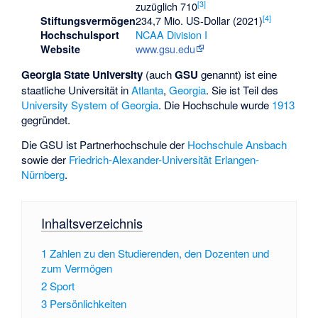
[
3
]
zuzüglich 710
[
4
]
234,7 Mio. US-Dollar (2021)
Stiftungsvermögen
NCAA Division I
Hochschulsport
www.gsu.edu
Website
Georgia State University
(auch
GSU
genannt) ist eine
staatliche Universität in
Atlanta
,
Georgia
. Sie ist Teil des
University System of Georgia
. Die Hochschule wurde
1913
gegründet.
Die GSU ist Partnerhochschule der
Hochschule Ansbach
sowie der
Friedrich-Alexander-Universität Erlangen-
Nürnberg
.
Inhaltsverzeichnis
1
Zahlen zu den Studierenden, den Dozenten und
zum Vermögen
2
Sport
3
Persönlichkeiten