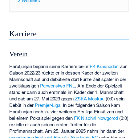
2
Weblinks
Karriere
Verein
Harutjunjan begann seine Karriere beim
FK Krasnodar
. Zur
Saison 2022/23 rückte er in dessen Kader der zweiten
Mannschaft auf und debütierte dort kurze Zeit später in der
zweitklassigen
Perwenstwo FNL
. Am Ende der Spielzeit
stand er dann auch erstmals im Kader der 1. Mannschaft
und gab am 27. Mai 2023 gegen
ZSKA Moskau
(0:0) sein
Debüt in der
Premjer-Liga
. In der folgenden Saison kam
Harutjunjan noch zu vier weiteren Erstliga-Einsätzen und
bei einem Pokalspiel gegen den
FK Nischni Nowgorod
(3:0)
erzielte er auch seinen ersten Treffer für die
Profimannschaft. Am 25. Januar 2025 nahm ihn dann der
ungarischen
Erstligist
Puskás Akadémia FC
unter Vertrag.