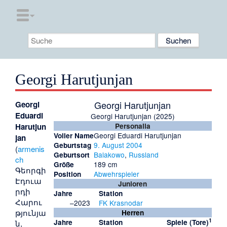
Georgi Harutjunjan
Georgi Harutjunjan
Georgi
Eduardi
Georgi Harutjunjan (2025)
Harutjun
Personalia
Georgi Eduardi Harutjunjan
Voller Name
jan
9. August
2004
Geburtstag
(
armenis
Balakowo
,
Russland
Geburtsort
ch
189 cm
Größe
Գեորգի
Abwehrspieler
Position
Էդուա
Junioren
րդի
Jahre
Station
Հարու
–2023
FK Krasnodar
թյունյա
Herren
1
Jahre
Station
Spiele (Tore)
ն
,