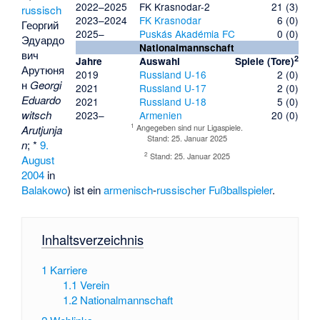
2022–2025
FK Krasnodar-2
21 (3)
russisch
2023–2024
FK Krasnodar
6 (0)
Георгий
2025–
Puskás Akadémia FC
0 (0)
Эдуардо
Nationalmannschaft
вич
2
Jahre
Auswahl
Spiele (Tore)
Арутюня
2019
Russland U-16
2 (0)
н
Georgi
2021
Russland U-17
2 (0)
Eduardo
2021
Russland U-18
5 (0)
witsch
2023–
Armenien
20 (0)
1
Angegeben sind nur Ligaspiele.
Arutjunja
Stand: 25. Januar 2025
n
; *
9.
2
Stand: 25. Januar 2025
August
2004
in
Balakowo
) ist ein
armenisch
-
russischer
Fußballspieler
.
Inhaltsverzeichnis
1
Karriere
1.1
Verein
1.2
Nationalmannschaft