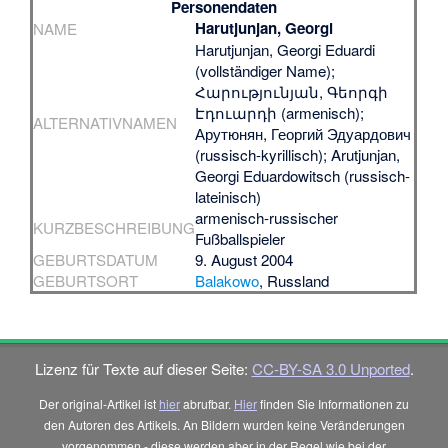
Personendaten
Harutjunjan, Georgi
NAME
Harutjunjan, Georgi Eduardi
(vollständiger Name);
Հարությունյան, Գեորգի
Էդուարդի (armenisch);
ALTERNATIVNAMEN
Арутюнян, Георгий Эдуардович
(russisch-kyrillisch); Arutjunjan,
Georgi Eduardowitsch (russisch-
lateinisch)
armenisch-russischer
KURZBESCHREIBUNG
Fußballspieler
GEBURTSDATUM
9. August 2004
GEBURTSORT
Balakowo
, Russland
Lizenz für Texte auf dieser Seite:
CC-BY-SA 3.0 Unported
.
Der original-Artikel ist
hier
abrufbar.
Hier
finden Sie Informationen zu
den Autoren des Artikels. An Bildern wurden keine Veränderungen
vorgenommen - diese werden aber in der Regel wie bei der