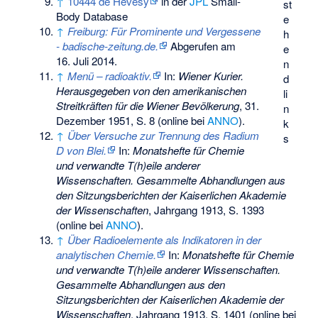
↑
10444 de Hevesy
in der
JPL
Small-
st
Body Database
e
↑
Freiburg: Für Prominente und Vergessene
h
- badische-zeitung.de.
Abgerufen am
e
16. Juli 2014
.
n
↑
Menü – radioaktiv.
In:
Wiener Kurier.
d
Herausgegeben von den amerikanischen
li
Streitkräften für die Wiener Bevölkerung
, 31.
n
Dezember 1951, S. 8 (online bei
ANNO
).
k
↑
Über Versuche zur Trennung des Radium
s
D von Blei.
In:
Monatshefte für Chemie
und verwandte T(h)eile anderer
Wissenschaften. Gesammelte Abhandlungen aus
den Sitzungsberichten der Kaiserlichen Akademie
der Wissenschaften
, Jahrgang 1913, S. 1393
(online bei
ANNO
).
↑
Über Radioelemente als Indikatoren in der
analytischen Chemie.
In:
Monatshefte für Chemie
und verwandte T(h)eile anderer Wissenschaften.
Gesammelte Abhandlungen aus den
Sitzungsberichten der Kaiserlichen Akademie der
Wissenschaften
, Jahrgang 1913, S. 1401 (online bei