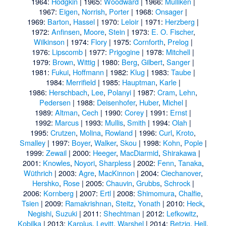
1964:
Hodgkin
| 1965:
Woodward
| 1966:
Mulliken
|
1967:
Eigen
,
Norrish
,
Porter
| 1968:
Onsager
|
1969:
Barton
,
Hassel
| 1970:
Leloir
| 1971:
Herzberg
|
1972:
Anfinsen
,
Moore
,
Stein
| 1973:
E. O. Fischer
,
Wilkinson
| 1974:
Flory
| 1975:
Cornforth
,
Prelog
|
1976:
Lipscomb
| 1977:
Prigogine
| 1978:
Mitchell
|
1979:
Brown
,
Wittig
| 1980:
Berg
,
Gilbert
,
Sanger
|
1981:
Fukui
,
Hoffmann
| 1982:
Klug
| 1983:
Taube
|
1984:
Merrifield
| 1985:
Hauptman
,
Karle
|
1986:
Herschbach
,
Lee
,
Polanyi
| 1987:
Cram
,
Lehn
,
Pedersen
| 1988:
Deisenhofer
,
Huber
,
Michel
|
1989:
Altman
,
Cech
| 1990:
Corey
| 1991:
Ernst
|
1992:
Marcus
| 1993:
Mullis
,
Smith
| 1994:
Olah
|
1995:
Crutzen
,
Molina
,
Rowland
| 1996:
Curl
,
Kroto
,
Smalley
| 1997:
Boyer
,
Walker
,
Skou
| 1998:
Kohn
,
Pople
|
1999:
Zewail
| 2000:
Heeger
,
MacDiarmid
,
Shirakawa
|
2001:
Knowles
,
Noyori
,
Sharpless
| 2002:
Fenn
,
Tanaka
,
Wüthrich
| 2003:
Agre
,
MacKinnon
| 2004:
Ciechanover
,
Hershko
,
Rose
| 2005:
Chauvin
,
Grubbs
,
Schrock
|
2006:
Kornberg
| 2007:
Ertl
| 2008:
Shimomura
,
Chalfie
,
Tsien
| 2009:
Ramakrishnan
,
Steitz
,
Yonath
| 2010:
Heck
,
Negishi
,
Suzuki
| 2011:
Shechtman
| 2012:
Lefkowitz
,
Kobilka
| 2013:
Karplus
,
Levitt
,
Warshel
| 2014:
Betzig
,
Hell
,