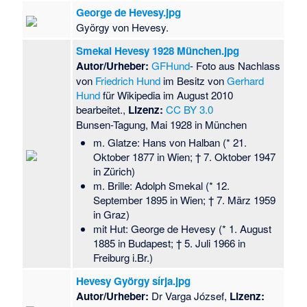
George de Hevesy.jpg
György von Hevesy.
Smekal Hevesy 1928 München.jpg
Autor/Urheber:
GFHund
- Foto aus Nachlass
von
Friedrich Hund
im Besitz von
Gerhard
Hund
für Wikipedia im August 2010
bearbeitet.,
Lizenz:
CC BY 3.0
Bunsen-Tagung, Mai 1928 in München
m. Glatze: Hans von Halban (* 21.
Oktober 1877 in Wien; † 7. Oktober 1947
in Zürich)
m. Brille: Adolph Smekal (* 12.
September 1895 in Wien; † 7. März 1959
in Graz)
mit Hut: George de Hevesy (* 1. August
1885 in Budapest; † 5. Juli 1966 in
Freiburg i.Br.)
Hevesy György sírja.jpg
Autor/Urheber:
Dr Varga József,
Lizenz: