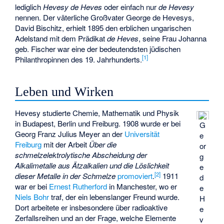
lediglich
Hevesy de Heves
oder einfach nur
de Hevesy
nennen. Der väterliche Großvater George de Hevesys,
David Bischitz, erhielt 1895 den erblichen ungarischen
Adelstand mit dem Prädikat
de Heves
, seine Frau
Johanna
geb. Fischer
war eine der bedeutendsten jüdischen
[
1
]
Philanthropinnen des 19. Jahrhunderts.
Leben und Wirken
Hevesy studierte Chemie, Mathematik und Physik
in Budapest, Berlin und Freiburg. 1908 wurde er bei
G
Georg Franz Julius Meyer
an der
Universität
e
Freiburg
mit der Arbeit
Über die
or
schmelzelektrolytische Abscheidung der
g
Alkalimetalle aus Ätzalkalien und die Löslichkeit
e
[
2
]
dieser Metalle in der Schmelze
promoviert
.
1911
d
war er bei
Ernest Rutherford
in Manchester, wo er
e
Niels Bohr
traf, der ein lebenslanger Freund wurde.
H
Dort arbeitete er insbesondere über radioaktive
e
Zerfallsreihen und an der Frage, welche Elemente
v