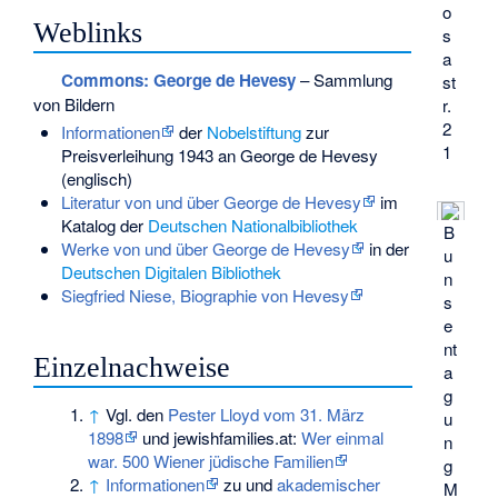
o
Weblinks
s
a
Commons
: George de Hevesy
– Sammlung
st
von Bildern
r.
2
Informationen
der
Nobelstiftung
zur
1
Preisverleihung 1943 an George de Hevesy
(englisch)
Literatur von und über George de Hevesy
im
Katalog der
Deutschen Nationalbibliothek
B
Werke von und über George de Hevesy
in der
u
Deutschen Digitalen Bibliothek
n
Siegfried Niese, Biographie von Hevesy
s
e
nt
Einzelnachweise
a
g
↑
Vgl. den
Pester Lloyd vom 31. März
u
1898
und jewishfamilies.at:
Wer einmal
n
war. 500 Wiener jüdische Familien
g
↑
Informationen
zu und
akademischer
M