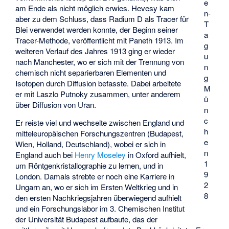
e
am Ende als nicht möglich erwies. Hevesy kam
n-
aber zu dem Schluss, dass Radium D als Tracer für
T
Blei verwendet werden konnte, der Beginn seiner
a
Tracer-Methode, veröffentlicht mit Paneth 1913. Im
g
weiteren Verlauf des Jahres 1913 ging er wieder
u
nach Manchester, wo er sich mit der Trennung von
n
chemisch nicht separierbaren Elementen und
g
Isotopen durch Diffusion befasste. Dabei arbeitete
M
er mit
Laszlo Putnoky
zusammen, unter anderem
ü
über Diffusion von Uran.
n
c
Er reiste viel und wechselte zwischen England und
h
mitteleuropäischen Forschungszentren (Budapest,
e
Wien, Holland, Deutschland), wobei er sich in
n
England auch bei
Henry Moseley
in Oxford aufhielt,
1
um Röntgenkristallographie zu lernen, und in
9
London. Damals strebte er noch eine Karriere in
2
Ungarn an, wo er sich im Ersten Weltkrieg und in
8
den ersten Nachkriegsjahren überwiegend aufhielt
und ein Forschungslabor im 3. Chemischen Institut
der Universität Budapest aufbaute, das der