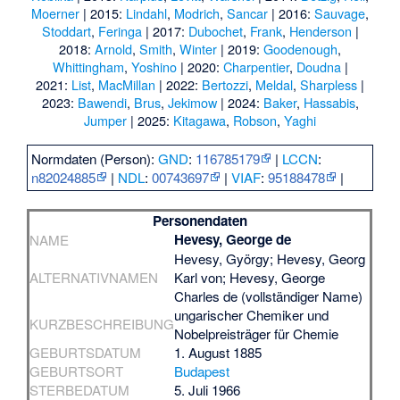
Moerner
| 2015:
Lindahl
,
Modrich
,
Sancar
| 2016:
Sauvage
,
Stoddart
,
Feringa
| 2017:
Dubochet
,
Frank
,
Henderson
|
2018:
Arnold
,
Smith
,
Winter
| 2019:
Goodenough
,
Whittingham
,
Yoshino
| 2020:
Charpentier
,
Doudna
|
2021:
List
,
MacMillan
| 2022:
Bertozzi
,
Meldal
,
Sharpless
|
2023:
Bawendi
,
Brus
,
Jekimow
| 2024:
Baker
,
Hassabis
,
Jumper
| 2025:
Kitagawa
,
Robson
,
Yaghi
Normdaten (Person):
GND
:
116785179
|
LCCN
:
n82024885
|
NDL
:
00743697
|
VIAF
:
95188478
|
Personendaten
Hevesy, George de
NAME
Hevesy, György; Hevesy, Georg
ALTERNATIVNAMEN
Karl von; Hevesy, George
Charles de (vollständiger Name)
ungarischer Chemiker und
KURZBESCHREIBUNG
Nobelpreisträger für Chemie
GEBURTSDATUM
1. August 1885
GEBURTSORT
Budapest
STERBEDATUM
5. Juli 1966