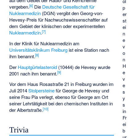
auf dem Gebiet der Radio- und Kernchemie
ol
[
6
]
vergeben.
Die
Deutsche Gesellschaft für
p
Nuklearmedizin
(DGN) vergibt den Georg-von-
er
Hevesy-Preis für Nachwuchswissenschaftler auf
st
dem Gebiet der klinischen oder experimentellen
ei
[
7
]
Nuklearmedizin
.
n
e
In der Klinik für Nuklearmedizin am
v
Universitätsklinikum Freiburg
ist eine Station nach
o
[
8
]
ihm benannt.
n
H
Der
Hauptgürtelasteroid
(10444) de Hevesy
wurde
e
[
9
]
2001 nach ihm benannt.
v
Vor dem Haus Rosastraße 21 in Freiburg wurden im
e
Juli 2014
Stolpersteine
für George de Hevesy und
s
seine Frau Pia verlegt, ebenso für George am Ort
y
seiner Lehrtätigkeit bei den chemischen Instituten in
s
[
10
]
der Albertstraße.
in
Fr
ei
Trivia
b
ur