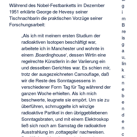
Während des Nobel-Festbanketts im Dezember
g
1951 erklärte George de Hevesy seiner
i
Tischnachbarin die praktischen Vorzüge seiner
m
Forschungsarbeit:
B
re
„Als ich mit meinem ersten Studium der
is
radioaktiven Isotopen beschäftigt war,
g
arbeitete ich in Manchester und wohnte in
a
einem ‚Boardinghouse‘, dessen Wirtin eine
u,
regelrechte Künstlerin in der Variierung ein
lin
und desselben Gerichtes war. Es schien mir,
k
trotz der ausgezeichneten Camouflage, daß
s:
wir die Reste des Sonntagsessens in
n
verschiedener Form Tag für Tag während der
e
ganzen Woche erhielten. Als ich mich
b
beschwerte, leugnete sie empört. Um sie zu
e
überführen, schmuggelte ich winzige
n
radioaktive Partikel in den übriggebliebenen
d
Sonntagsbraten, und mit einem Elektroskop
e
ließ sich noch am Samstag die radioaktive
n
Ausstrahlung im ‚cottagepile‘ nachweisen.
c