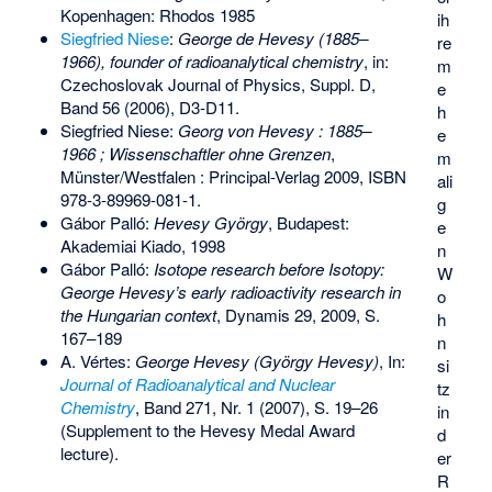
Kopenhagen: Rhodos 1985
ih
Siegfried Niese
:
George de Hevesy (1885–
re
1966), founder of radioanalytical chemistry
, in:
m
Czechoslovak Journal of Physics, Suppl. D,
e
Band 56 (2006), D3-D11.
h
Siegfried Niese:
Georg von Hevesy : 1885–
e
1966 ; Wissenschaftler ohne Grenzen
,
m
Münster/Westfalen : Principal-Verlag 2009,
ISBN
ali
978-3-89969-081-1
.
g
Gábor Palló:
Hevesy György
, Budapest:
e
Akademiai Kiado, 1998
n
Gábor Palló:
Isotope research before Isotopy:
W
George Hevesy’s early radioactivity research in
o
the Hungarian context
, Dynamis 29, 2009, S.
h
167–189
n
A. Vértes:
George Hevesy (György Hevesy)
, In:
si
Journal of Radioanalytical and Nuclear
tz
Chemistry
, Band 271, Nr. 1 (2007), S. 19–26
in
(Supplement to the Hevesy Medal Award
d
lecture).
er
R