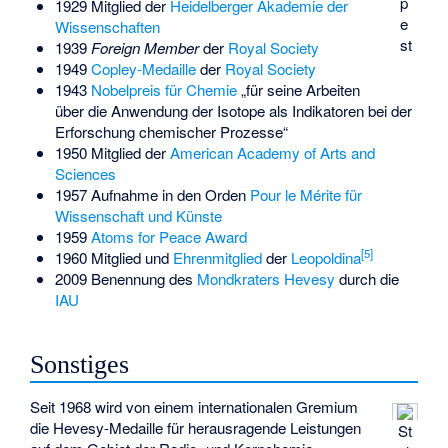
p
1929 Mitglied der
Heidelberger Akademie der
e
Wissenschaften
st
1939
Foreign Member
der
Royal Society
1949
Copley-Medaille
der
Royal Society
1943
Nobelpreis für Chemie
„für seine Arbeiten
über die Anwendung der Isotope als Indikatoren bei der
Erforschung chemischer Prozesse“
1950 Mitglied der
American Academy of Arts and
Sciences
1957 Aufnahme in den Orden
Pour le Mérite für
Wissenschaft und Künste
1959
Atoms for Peace Award
[
5
]
1960 Mitglied und
Ehrenmitglied
der
Leopoldina
2009 Benennung des
Mondkraters
Hevesy
durch die
IAU
Sonstiges
Seit 1968 wird von einem internationalen Gremium
die Hevesy-Medaille für herausragende Leistungen
St