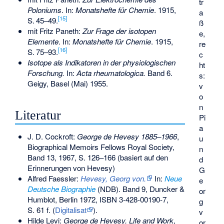
tr
Poloniums
. In:
Monatshefte für Chemie
. 1915,
a
[
15
]
S.
45–49
.
ß
mit Fritz Paneth:
Zur Frage der isotopen
e,
Elemente
. In:
Monatshefte für Chemie
. 1915,
re
[
16
]
S.
75–93
.
c
Isotope als Indikatoren in der physiologischen
ht
Forschung.
In:
Acta rheumatologica.
Band 6.
s:
Geigy, Basel (Mai) 1955.
v
o
n
Literatur
Pi
a
J. D. Cockroft:
George de Hevesy 1885–1966
,
u
Biographical Memoirs Fellows Royal Society,
n
Band 13, 1967, S. 126–166 (basiert auf den
d
Erinnerungen von Hevesy)
G
Alfred Faessler:
Hevesy, Georg von.
In:
Neue
e
Deutsche Biographie
(NDB). Band 9, Duncker &
or
Humblot, Berlin 1972,
ISBN 3-428-00190-7
,
g
S. 61 f. (
Digitalisat
).
v
Hilde Levi:
George de Hevesy. Life and Work
,
or