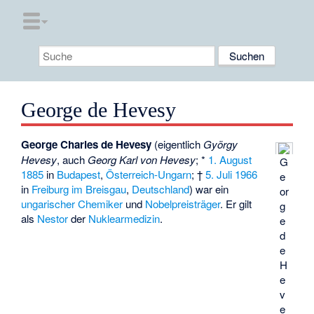
George de Hevesy
George Charles de Hevesy
(eigentlich
György
Hevesy
, auch
Georg Karl von Hevesy
; *
1. August
G
1885
in
Budapest
,
Österreich-Ungarn
; †
5. Juli
1966
e
in
Freiburg im Breisgau
,
Deutschland
) war ein
or
ungarischer
Chemiker
und
Nobelpreisträger
. Er gilt
g
als
Nestor
der
Nuklearmedizin
.
e
d
e
H
e
v
e