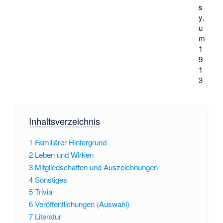
s
y,
u
m
1
9
1
3
Inhaltsverzeichnis
1
Familiärer Hintergrund
2
Leben und Wirken
3
Mitgliedschaften und Auszeichnungen
4
Sonstiges
5
Trivia
6
Veröffentlichungen (Auswahl)
7
Literatur