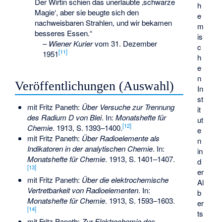
Der Wirtin schien das unerlaubte ‚schwarze
h
Magie‘, aber sie beugte sich den
e
nachweisbaren Strahlen, und wir bekamen
m
besseres Essen.“
is
–
Wiener Kurier
vom 31. Dezember
c
[
11
]
1951
h
e
n
Veröffentlichungen (Auswahl)
In
st
mit Fritz Paneth:
Über Versuche zur Trennung
it
des Radium D von Blei
. In:
Monatshefte für
ut
[
12
]
Chemie
. 1913,
S.
1393–1400
.
e
mit Fritz Paneth:
Über Radioelemente als
n
Indikatoren in der analytischen Chemie
. In:
in
Monatshefte für Chemie
. 1913,
S.
1401–1407
.
d
[
13
]
er
mit Fritz Paneth:
Über die elektrochemische
Al
Vertretbarkeit von Radioelementen
. In:
b
Monatshefte für Chemie
. 1913,
S.
1593–1603
.
er
[
14
]
ts
mit Fritz Paneth:
Zur Elektrochemie des