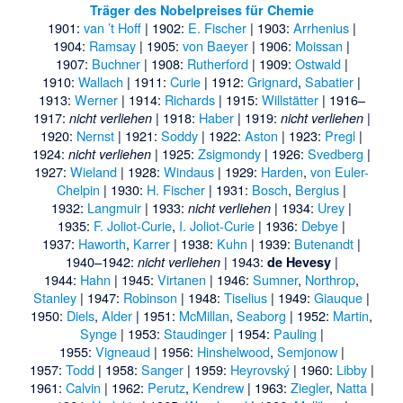
Träger des Nobelpreises für Chemie
1901:
van ’t Hoff
| 1902:
E. Fischer
| 1903:
Arrhenius
|
1904:
Ramsay
| 1905:
von Baeyer
| 1906:
Moissan
|
1907:
Buchner
| 1908:
Rutherford
| 1909:
Ostwald
|
1910:
Wallach
| 1911:
Curie
| 1912:
Grignard
,
Sabatier
|
1913:
Werner
| 1914:
Richards
| 1915:
Willstätter
| 1916–
1917:
| 1918:
Haber
| 1919:
|
nicht verliehen
nicht verliehen
1920:
Nernst
| 1921:
Soddy
| 1922:
Aston
| 1923:
Pregl
|
1924:
| 1925:
Zsigmondy
| 1926:
Svedberg
|
nicht verliehen
1927:
Wieland
| 1928:
Windaus
| 1929:
Harden
,
von Euler-
Chelpin
| 1930:
H. Fischer
| 1931:
Bosch
,
Bergius
|
1932:
Langmuir
| 1933:
| 1934:
Urey
|
nicht verliehen
1935:
F. Joliot-Curie
,
I. Joliot-Curie
| 1936:
Debye
|
1937:
Haworth
,
Karrer
| 1938:
Kuhn
| 1939:
Butenandt
|
1940–1942:
| 1943:
|
nicht verliehen
de Hevesy
1944:
Hahn
| 1945:
Virtanen
| 1946:
Sumner
,
Northrop
,
Stanley
| 1947:
Robinson
| 1948:
Tiselius
| 1949:
Giauque
|
1950:
Diels
,
Alder
| 1951:
McMillan
,
Seaborg
| 1952:
Martin
,
Synge
| 1953:
Staudinger
| 1954:
Pauling
|
1955:
Vigneaud
| 1956:
Hinshelwood
,
Semjonow
|
1957:
Todd
| 1958:
Sanger
| 1959:
Heyrovský
| 1960:
Libby
|
1961:
Calvin
| 1962:
Perutz
,
Kendrew
| 1963:
Ziegler
,
Natta
|