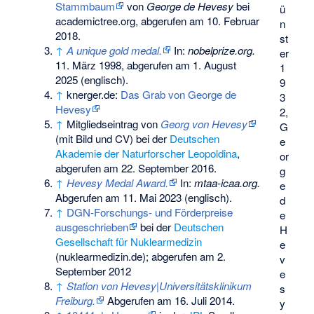
Stammbaum
von
George de Hevesy
bei
ü
academictree.org, abgerufen am 10. Februar
n
2018.
st
↑
A unique gold medal.
In:
nobelprize.org.
er
11. März 1998,
abgerufen am 1. August
1
2025
(englisch).
9
↑
knerger.de:
Das Grab von George de
3
Hevesy
2,
↑
Mitgliedseintrag von
Georg von Hevesy
G
(mit Bild und CV) bei der
Deutschen
e
Akademie der Naturforscher Leopoldina
,
or
abgerufen am 22. September 2016.
g
↑
Hevesy Medal Award.
In:
mtaa-icaa.org.
e
Abgerufen am 11. Mai 2023
(englisch).
d
↑
DGN-Forschungs- und Förderpreise
e
ausgeschrieben
bei der
Deutschen
H
Gesellschaft für Nuklearmedizin
e
(nuklearmedizin.de); abgerufen am 2.
v
September 2012
e
↑
Station von Hevesy|Universitätsklinikum
s
Freiburg.
Abgerufen am 16. Juli 2014
.
y