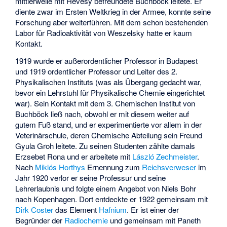
mittlerweile mit Hevesy befreundete Buchböck leitete. Er
diente zwar im Ersten Weltkrieg in der Armee, konnte seine
Forschung aber weiterführen. Mit dem schon bestehenden
Labor für Radioaktivität von Weszelsky hatte er kaum
Kontakt.
1919 wurde er außerordentlicher Professor in Budapest
und 1919 ordentlicher Professor und Leiter des 2.
Physikalischen Instituts (was als Übergang gedacht war,
bevor ein Lehrstuhl für Physikalische Chemie eingerichtet
war). Sein Kontakt mit dem 3. Chemischen Institut von
Buchböck ließ nach, obwohl er mit diesem weiter auf
gutem Fuß stand, und er experimentierte vor allem in der
Veterinärschule, deren Chemische Abteilung sein Freund
Gyula Groh leitete. Zu seinen Studenten zählte damals
Erzsebet Rona
und er arbeitete mit
László Zechmeister
.
Nach
Miklós Horthys
Ernennung zum
Reichsverweser
im
Jahr 1920 verlor er seine Professur und seine
Lehrerlaubnis und folgte einem Angebot von Niels Bohr
nach Kopenhagen. Dort entdeckte er 1922 gemeinsam mit
Dirk Coster
das Element
Hafnium
. Er ist einer der
Begründer der
Radiochemie
und gemeinsam mit Paneth