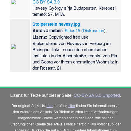
CC BY-SA 3.0
Hevesy György sírja Budapesten. Kerepesi
temető: 27. MTA.
Stolperstein hevesy.jpg
Autor/Urheber:
Sirius15
(
Diskussion
),
Lizenz:
Copyrighted free use
Stolpersteine von Hevesys in Freiburg im
Breisgau, links: neben den chemischen
Instituten in der Albertstraße, rechts: von Pia
und Georg vor ihrem ehemaligen Wohnsitz in
der Rosastr. 21
Lizenz für Texte auf dieser Seite:
CC-BY-SA 3.0 Unported
.
Der original-Artikel ist
hier
abrufbar.
Hier
finden Sie Informationen zu
den Autoren des Artikels. An Bildern wurden keine Veränderungen
vorgenommen - diese werden aber in der Regel wie bei der
ursprünglichen Quelle des Artikels verkleinert, d.h. als Vorschaubilder
angezeigt. Klicken Sie auf ein Bild für weitere Informationen zum