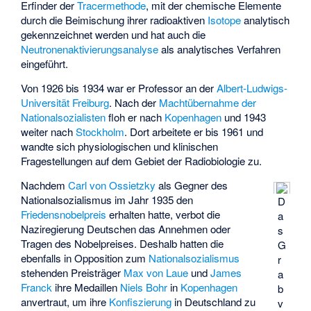
Erfinder der
Tracermethode
, mit der chemische Elemente
durch die Beimischung ihrer radioaktiven
Isotope
analytisch
gekennzeichnet werden und hat auch die
Neutronenaktivierungsanalyse
als analytisches Verfahren
eingeführt.
Von 1926 bis 1934 war er Professor an der
Albert-Ludwigs-
Universität Freiburg
. Nach der
Machtübernahme der
Nationalsozialisten
floh er nach
Kopenhagen
und 1943
weiter nach
Stockholm
. Dort arbeitete er bis 1961 und
wandte sich physiologischen und klinischen
Fragestellungen auf dem Gebiet der Radiobiologie zu.
Nachdem
Carl von Ossietzky
als Gegner des
Nationalsozialismus im Jahr 1935 den
D
Friedensnobelpreis
erhalten hatte, verbot die
a
Naziregierung Deutschen das Annehmen oder
s
Tragen des Nobelpreises. Deshalb hatten die
G
ebenfalls in Opposition zum
Nationalsozialismus
r
stehenden Preisträger
Max von Laue
und
James
a
Franck
ihre Medaillen
Niels Bohr
in
Kopenhagen
b
anvertraut, um ihre
Konfiszierung
in Deutschland zu
v