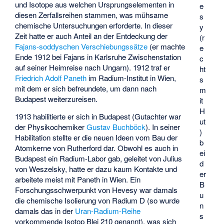
und Isotope aus welchen Ursprungselementen in
e
diesen Zerfallsreihen stammen, was mühsame
s
chemische Untersuchungen erforderte. In dieser
y
Zeit hatte er auch Anteil an der Entdeckung der
(r
Fajans-soddyschen Verschiebungssätze
(er machte
e
Ende 1912 bei Fajans in Karlsruhe Zwischenstation
c
auf seiner Heimreise nach Ungarn). 1912 traf er
ht
Friedrich Adolf Paneth
im Radium-Institut in Wien,
s
mit dem er sich befreundete, um dann nach
m
Budapest weiterzureisen.
it
H
1913 habilitierte er sich in Budapest (Gutachter war
ut
der Physikochemiker
Gustav Buchböck
). In seiner
)
Habilitation stellte er die neuen Ideen vom Bau der
b
Atomkerne von Rutherford dar. Obwohl es auch in
ei
Budapest ein Radium-Labor gab, geleitet von
Julius
d
von Weszelsky
, hatte er dazu kaum Kontakte und
er
arbeitete meist mit Paneth in Wien. Ein
B
Forschungsschwerpunkt von Hevesy war damals
u
die chemische Isolierung von Radium D (so wurde
n
damals das in der
Uran-Radium-Reihe
s
vorkommende Isotop Blei 210 genannt), was sich