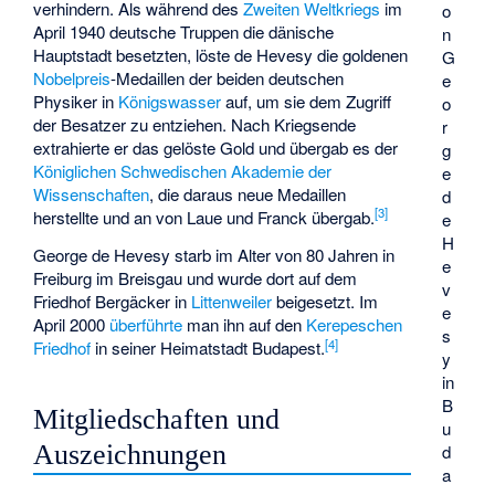
verhindern. Als während des
Zweiten Weltkriegs
im
o
April 1940 deutsche Truppen die dänische
n
Hauptstadt besetzten, löste de Hevesy die goldenen
G
Nobelpreis
-Medaillen der beiden deutschen
e
Physiker in
Königswasser
auf, um sie dem Zugriff
o
der Besatzer zu entziehen. Nach Kriegsende
r
extrahierte er das gelöste Gold und übergab es der
g
Königlichen Schwedischen Akademie der
e
Wissenschaften
, die daraus neue Medaillen
d
[
3
]
herstellte und an von Laue und Franck übergab.
e
H
George de Hevesy starb im Alter von 80 Jahren in
e
Freiburg im Breisgau und wurde dort auf dem
v
Friedhof Bergäcker
in
Littenweiler
beigesetzt. Im
e
April 2000
überführte
man ihn auf den
Kerepeschen
s
[
4
]
Friedhof
in seiner Heimatstadt Budapest.
y
in
B
Mitgliedschaften und
u
Auszeichnungen
d
a