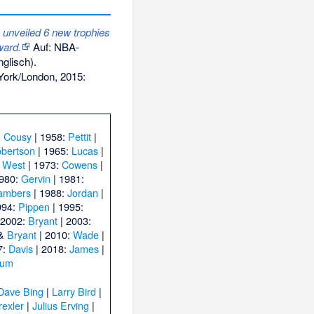
unveiled 6 new trophies
ward.
Auf: NBA-
glisch).
ork/London, 2015:
:
Cousy
| 1958:
Pettit
|
bertson
| 1965:
Lucas
|
:
West
| 1973:
Cowens
|
1980:
Gervin
| 1981:
ambers
| 1988:
Jordan
|
994:
Pippen
| 1995:
 2002:
Bryant
| 2003:
&
Bryant
| 2010:
Wade
|
7:
Davis
| 2018:
James
|
tum
Dave Bing
|
Larry Bird
|
rexler
|
Julius Erving
|