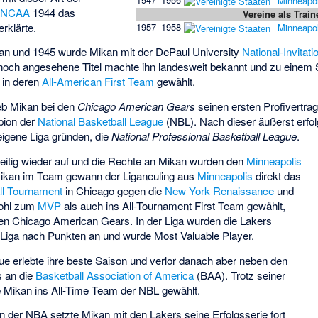
Minneapol
e
NCAA
1944 das
Vereine als Train
erklärte.
1957–1958
Minneapol
an und 1945 wurde Mikan mit der DePaul University
National-Invitat
hoch angesehene Titel machte ihn landesweit bekannt und zu einem 
in deren
All-American First Team
gewählt.
eb Mikan bei den
Chicago American Gears
seinen ersten Profivertra
pion der
National Basketball League
(NBL). Nach dieser äußerst erfol
eigene Liga gründen, die
National Professional Basketball League
.
hzeitig wieder auf und die Rechte an Mikan wurden den
Minneapolis
ikan im Team gewann der Liganeuling aus
Minneapolis
direkt das
ll Tournament
in Chicago gegen die
New York Renaissance
und
wohl zum
MVP
als auch ins All-Tournament First Team gewählt,
den Chicago American Gears. In der Liga wurden die Lakers
e Liga nach Punkten an und wurde Most Valuable Player.
ue erlebte ihre beste Saison und verlor danach aber neben den
s an die
Basketball Association of America
(BAA). Trotz seiner
e Mikan ins All-Time Team der NBL gewählt.
n der NBA setzte Mikan mit den Lakers seine Erfolgsserie fort