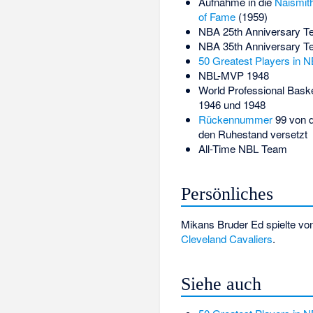
Aufnahme in die
Naismith
of Fame
(1959)
NBA 25th Anniversary 
NBA 35th Anniversary 
50 Greatest Players in N
NBL-MVP 1948
World Professional Bask
1946 und 1948
Rückennummer
99 von d
den Ruhestand versetzt
All-Time NBL Team
Persönliches
Mikans Bruder Ed spielte von
Cleveland Cavaliers
.
Siehe auch