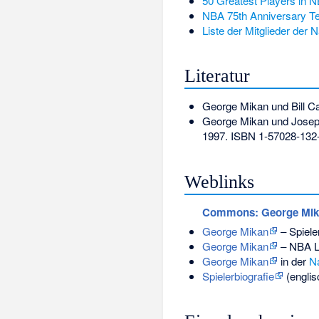
50 Greatest Players in N
NBA 75th Anniversary 
Liste der Mitglieder der 
Literatur
George Mikan und Bill C
George Mikan und Josep
1997.
ISBN 1-57028-132
Weblinks
Commons
: George Mi
George Mikan
– Spieler
George Mikan
– NBA Le
George Mikan
in der
Na
Spielerbiografie
(englis