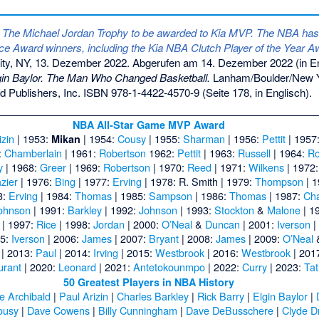
 The Michael Jordan Trophy to be awarded to Kia MVP. The NBA has 
ce Award winners, including the Kia NBA Clutch Player of the Year A
ty, NY, 13. Dezember 2022. Abgerufen am 14. Dezember 2022 (in En
gin Baylor. The Man Who Changed Basketball.
Lanham/Boulder/New Y
d Publishers, Inc.
ISBN 978-1-4422-4570-9
(Seite 178, in Englisch).
NBA All-Star Game MVP Award
izin
| 1953:
| 1954:
Cousy
| 1955:
Sharman
| 1956:
Pettit
| 1957
Mikan
:
Chamberlain
| 1961:
Robertson
1962:
Pettit
| 1963:
Russell
| 1964:
Ro
y
| 1968:
Greer
| 1969:
Robertson
| 1970:
Reed
| 1971:
Wilkens
| 1972
azier
| 1976:
Bing
| 1977:
Erving
| 1978:
R. Smith
| 1979:
Thompson
| 
3:
Erving
| 1984:
Thomas
| 1985:
Sampson
| 1986:
Thomas
| 1987:
Ch
ohnson
| 1991:
Barkley
| 1992:
Johnson
| 1993:
Stockton
&
Malone
| 1
| 1997:
Rice
| 1998:
Jordan
| 2000:
O’Neal
&
Duncan
| 2001:
Iverson
|
05:
Iverson
| 2006:
James
| 2007:
Bryant
| 2008:
James
| 2009:
O’Neal
| 2013:
Paul
| 2014:
Irving
| 2015:
Westbrook
| 2016:
Westbrook
| 201
urant
| 2020:
Leonard
| 2021:
Antetokounmpo
| 2022:
Curry
| 2023:
Ta
50 Greatest Players in NBA History
e Archibald
|
Paul Arizin
|
Charles Barkley
|
Rick Barry
|
Elgin Baylor
|
ousy
|
Dave Cowens
|
Billy Cunningham
|
Dave DeBusschere
|
Clyde D