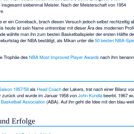
en insgesamt siebenmal Meister. Nach der Meisterschaft von 1954
re.
te er ein Comeback, brach diesen Versuch jedoch selbst rechtzeitig 
is heute ist sein Name untrennbar mit dieser Ära des modernen Prof
de wählte man ihn zum besten Basketballspieler der ersten Hälfte d
burtstag der NBA bestätigt, als Mikan unter die
50 besten NBA-Spiel
die Trophäe des
NBA Most Improved Player Awards
nach ihm benann
Saison 1957/58
als
Head Coach
der Lakers, trat nach einer Bilanz v
r zurück und wurde im Januar 1958 von
John Kundla
beerbt. 1967 wu
Basketball Association
(ABA). Auf ihn geht die Idee mit den blau-wei
und Erfolge