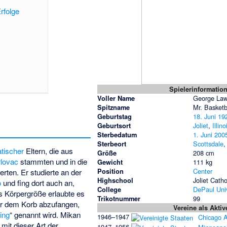
rfolge
Spielerinformatio
Voller Name
George Law
Spitzname
Mr. Basketb
Geburtstag
18. Juni
19
Geburtsort
Joliet
,
Illino
Sterbedatum
1. Juni
200
Sterbeort
Scottsdale
atischer
Eltern, die aus
Größe
208 cm
rlovac
stammten und in die
Gewicht
111 kg
Position
Center
rten. Er studierte an der
Highschool
Joliet Catho
o
und fing dort auch an,
College
DePaul Univ
s Körpergröße erlaubte es
Trikotnummer
99
or dem Korb abzufangen,
Vereine als Aktiv
ing
“ genannt wird. Mikan
1946–1947
Chicago 
mit dieser Art der
1947–1956