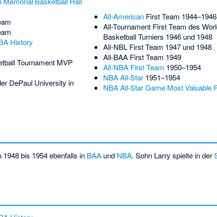
 Memorial Basketball Hall
All-American
First Team 1944–1946
Team
All-Tournament First Team des Worl
Team
Basketball Turniers 1946 und 1948
BA History
All-NBL First Team 1947 und 1948
All-BAA First Team 1949
etball Tournament MVP
All-NBA First Team
1950–1954
NBA All-Star
1951–1954
er DePaul University in
NBA All-Star Game Most Valuable 
 1948 bis 1954 ebenfalls in
BAA
und
NBA
. Sohn Larry spielte in der