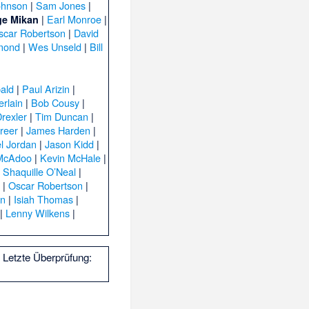
ohnson
|
Sam Jones
|
|
Earl Monroe
|
e Mikan
scar Robertson
|
David
mond
|
Wes Unseld
|
Bill
bald
|
Paul Arizin
|
rlain
|
Bob Cousy
|
rexler
|
Tim Duncan
|
reer
|
James Harden
|
l Jordan
|
Jason Kidd
|
McAdoo
|
Kevin McHale
|
|
Shaquille O’Neal
|
d
|
Oscar Robertson
|
on
|
Isiah Thomas
|
|
Lenny Wilkens
|
Letzte Überprüfung: