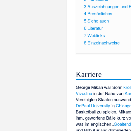
3
Auszeichnungen und E
4
Persönliches
5
Siehe auch
6
Literatur
7
Weblinks
8
Einzelnachweise
Karriere
George Mikan war Sohn
kro
Vivodina
in der Nähe von
Ka
Vereinigten Staaten auswande
DePaul University
in
Chicag
Basketball zu spielen. Mikan
ihm, geworfene Bälle kurz v
was im englischen „
Goaltend
und
Bob Kurland
dominierten 