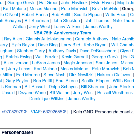
ier
|
George Gervin
|
Hal Greer
|
John Havlicek
|
Elvin Hayes
|
Magic J
|
Karl Malone
|
Moses Malone
|
Pete Maravich
|
Kevin McHale
|
Georg
lle O’Neal
|
Robert Parish
|
Bob Pettit
|
Scottie Pippen
|
Willis Reed
|
O
ph Schayes
|
Bill Sharman
|
John Stockton
|
Isiah Thomas
|
Nate Thur
Walton
|
Jerry West
|
Lenny Wilkens
|
James Worthy
NBA 75th Anniversary Team
r
|
Ray Allen
|
Giannis Antetokounmpo
|
Carmelo Anthony
|
Nate Archi
arry
|
Elgin Baylor
|
Dave Bing
|
Larry Bird
|
Kobe Bryant
|
Wilt Chambe
ningham
|
Stephen Curry
|
Anthony Davis
|
Dave DeBusschere
|
Clyde D
ng
|
Patrick Ewing
|
Walt Frazier
|
Kevin Garnett
|
George Gervin
|
Hal G
s
|
Allen Iverson
|
LeBron James
|
Magic Johnson
|
Sam Jones
|
Michae
ard
|
Jerry Lucas
|
Karl Malone
|
Moses Malone
|
Pete Maravich
|
Bob 
 Miller
|
Earl Monroe
|
Steve Nash
|
Dirk Nowitzki
|
Hakeem Olajuwon
ul
|
Gary Payton
|
Bob Pettit
|
Paul Pierce
|
Scottie Pippen
|
Willis Ree
is Rodman
|
Bill Russell
|
Dolph Schayes
|
Bill Sharman
|
John Stockt
 Unseld
|
Dwyane Wade
|
Bill Walton
|
Jerry West
|
Russell Westbrook
Dominique Wilkins
|
James Worthy
:
n97052979
|
VIAF
:
63292655
|
| Kein GND-Personendatensatz. 
Personendaten