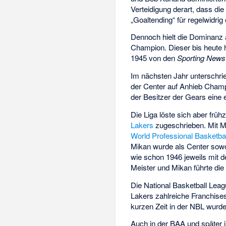
Verteidigung derart, dass di
„Goaltending“ für regelwidrig 
Dennoch hielt die Dominanz 
Champion. Dieser bis heute 
1945 von den
Sporting News
Im nächsten Jahr unterschri
der Center auf Anhieb Cham
der Besitzer der Gears eine 
Die Liga löste sich aber frü
Lakers
zugeschrieben. Mit M
World Professional Basketba
Mikan wurde als Center so
wie schon 1946 jeweils mit 
Meister und Mikan führte di
Die National Basketball Leag
Lakers zahlreiche Franchise
kurzen Zeit in der NBL wurd
Auch in der BAA und später i