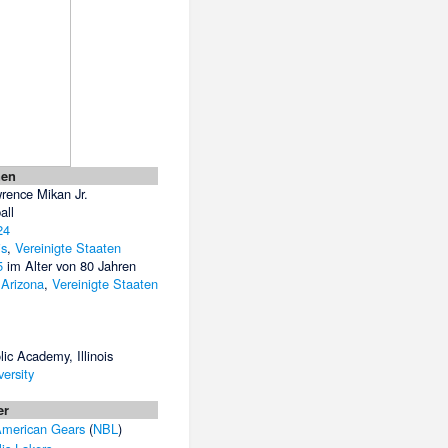
nen
rence Mikan Jr.
all
24
is
,
Vereinigte Staaten
5
im Alter von 80 Jahren
,
Arizona
,
Vereinigte Staaten
lic Academy, Illinois
ersity
er
American Gears
(
NBL
)