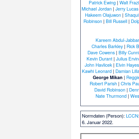
Patrick Ewing
|
Walt Fraz
Michael Jordan
|
Jerry Lucas
Hakeem Olajuwon
|
Shaqui
Robinson
|
Bill Russell
|
Dol
Kareem Abdul-Jabba
Charles Barkley
|
Rick B
Dave Cowens
|
Billy Cun
Kevin Durant
|
Julius Ervi
John Havlicek
|
Elvin Haye
Kawhi Leonard
|
Damian Lill
|
Reggie
George Mikan
Robert Parish
|
Chris Pa
David Robinson
|
Denn
Nate Thurmond
|
Wes
Normdaten (Person):
LCCN
6. Januar 2022.