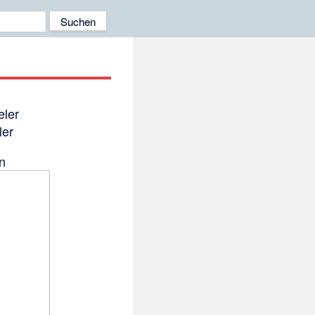
ler
n