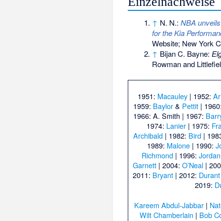
Einzelnachweise
↑
N. N.:
NBA unveils
for the Kia Performan
Website; New York Ci
↑
Bijan C. Bayne:
El
Rowman and Littlefiel
1951:
Macauley
| 1952:
Ar
1959:
Baylor
&
Pettit
| 1960
1966:
A. Smith
| 1967:
Barr
1974:
Lanier
| 1975:
Fr
Archibald
| 1982:
Bird
| 198
1989:
Malone
| 1990:
J
Richmond
| 1996:
Jordan
Garnett
| 2004:
O’Neal
| 20
2011:
Bryant
| 2012:
Durant
2019:
D
Kareem Abdul-Jabbar
|
Nat
Wilt Chamberlain
|
Bob C