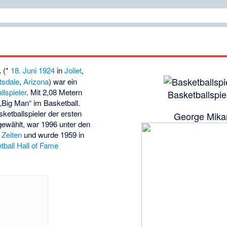
.
(*
18. Juni
1924
in
Joliet
,
tsdale
,
Arizona
) war ein
llspieler
. Mit 2,08 Metern
Basketballspie
 „Big Man“ im Basketball.
etballspieler der ersten
George Mika
gewählt, war 1996 unter den
 Zeiten
und wurde 1959 in
ball Hall of Fame