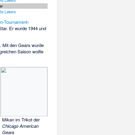
is Lakers
er
is Lakers
ion-Tournament
-
Star. Er wurde 1944 und
g. Mit den Gears wurde
greichen Saison wollte
Mikan im Trikot der
Chicago American
Gears