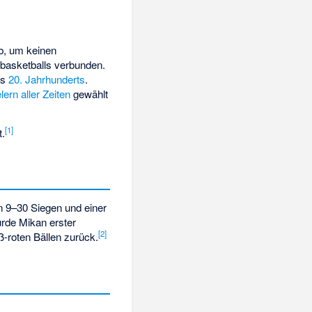
ab, um keinen
ibasketballs verbunden.
es
20. Jahrhunderts
.
ern aller Zeiten
gewählt
[
1
]
t.
on 9–30 Siegen und einer
rde Mikan erster
[
2
]
ß-roten Bällen zurück.