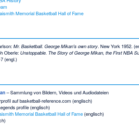
BA History
Team
Naismith Memorial Basketball Hall of Fame
arlson:
Mr. Basketball. George Mikan's own story
. New York 1952. (en
h Oberle:
Unstoppable. The Story of George Mikan, the First NBA Su
-7
(engl.)
kan
– Sammlung von Bildern, Videos und Audiodateien
profil auf basketball-reference.com (englisch)
gends profile (englisch)
ismith Memorial Basketball Hall of Fame
(englisch)
ch)