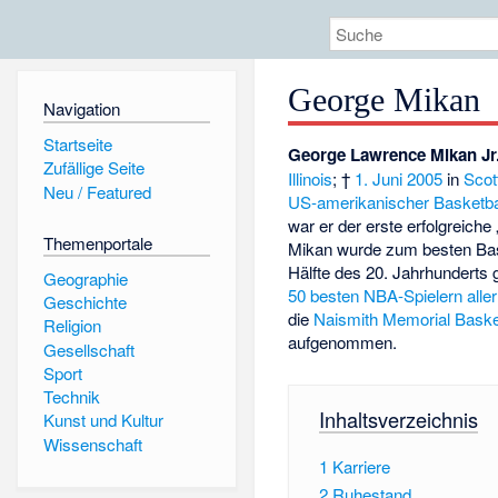
George Mikan
Navigation
Startseite
George Lawrence Mikan Jr
Zufällige Seite
Illinois
; †
1. Juni
2005
in
Scot
Neu / Featured
US-amerikanischer
Basketba
war er der erste erfolgreiche
Themenportale
Mikan wurde zum besten Bask
Hälfte des 20. Jahrhunderts 
Geographie
50 besten NBA-Spielern aller
Geschichte
die
Naismith Memorial Basket
Religion
aufgenommen.
Gesellschaft
Sport
Technik
Inhaltsverzeichnis
Kunst und Kultur
Wissenschaft
1
Karriere
2
Ruhestand