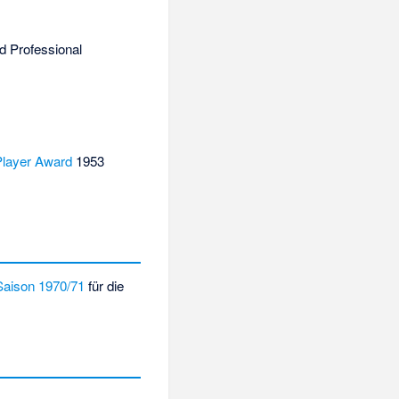
d Professional
Player Award
1953
Saison 1970/71
für die