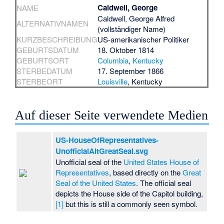
Caldwell, George
NAME
Caldwell, George Alfred
ALTERNATIVNAMEN
(vollständiger Name)
KURZBESCHREIBUNG
US-amerikanischer Politiker
GEBURTSDATUM
18. Oktober 1814
GEBURTSORT
Columbia
,
Kentucky
STERBEDATUM
17. September 1866
STERBEORT
Louisville
, Kentucky
Auf dieser Seite verwendete Medien
US-HouseOfRepresentatives-
UnofficialAltGreatSeal.svg
Unofficial seal of the
United States House of
Representatives
, based directly on the
Great
Seal of the United States
. The official seal
depicts the House side of the Capitol building,
[1]
but this is still a commonly seen symbol.