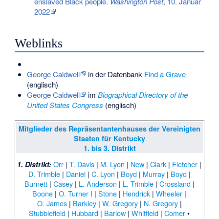
enslaved Black people.
Washington Post
, 10. Januar
2022
Weblinks
George Caldwell
in der Datenbank
Find a Grave
(englisch)
George Caldwell
im
Biographical Directory of the
United States Congress
(englisch)
Mitglieder des Repräsentantenhauses der Vereinigten
Staaten für Kentucky
1. bis 3. Distrikt
Orr
|
T. Davis
|
M. Lyon
|
New
|
Clark
|
Fletcher
|
1. Distrikt:
D. Trimble
|
Daniel
|
C. Lyon
|
Boyd
|
Murray
|
Boyd
|
Burnett
|
Casey
|
L. Anderson
|
L. Trimble
|
Crossland
|
Boone
|
O. Turner I
|
Stone
|
Hendrick
|
Wheeler
|
O. James
|
Barkley
|
W. Gregory
|
N. Gregory
|
Stubblefield
|
Hubbard
|
Barlow
|
Whitfield
|
Comer
•