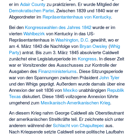
er im
Adair County
zu praktizieren. Er wurde Mitglied der
Demokratischen Partei
. Zwischen 1839 und 1840 war er
Abgeordneter im
Repräsentantenhaus von Kentucky
.
Bei den
Kongresswahlen des Jahres 1842
wurde er im
vierten
Wahlbezirk
von Kentucky in das US-
Repräsentantenhaus in
Washington, D.C.
gewählt, wo er
am 4. März 1843 die Nachfolge von
Bryan Owsley
(
Whig
Party
) antrat. Bis zum 3. März 1845 absolvierte Caldwell
zunächst eine Legislaturperiode im
Kongress
. In dieser Zeit
war er Vorsitzender des Ausschusses zur Kontrolle der
Ausgaben des
Finanzministeriums
. Diese Sitzungsperiode
war von den Spannungen zwischen Präsident
John Tyler
und den Whigs geprägt. Außerdem wurde damals über eine
Annexion der seit 1836 von
Mexiko
unabhängigen
Republik
Texas
diskutiert. Diese 1845 vollzogene Annexion führte
umgehend zum
Mexikanisch-Amerikanischen Krieg
.
An diesem Krieg nahm George Caldwell als Oberstleutnant
der amerikanischen Streitkräfte teil. Er zeichnete sich unter
anderem während der
Schlacht von Chapultepec
aus.
Nach Kriegsende setzte Caldwell seine politische Laufbahn