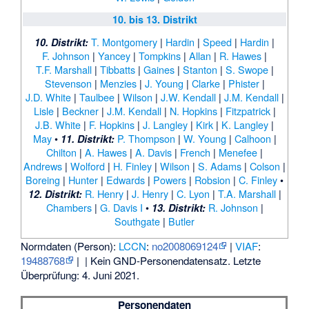
10. bis 13. Distrikt
T. Montgomery
|
Hardin
|
Speed
|
Hardin
|
10. Distrikt:
F. Johnson
|
Yancey
|
Tompkins
|
Allan
|
R. Hawes
|
T.F. Marshall
|
Tibbatts
|
Gaines
|
Stanton
|
S. Swope
|
Stevenson
|
Menzies
|
J. Young
|
Clarke
|
Phister
|
J.D. White
|
Taulbee
|
Wilson
|
J.W. Kendall
|
J.M. Kendall
|
Lisle
|
Beckner
|
J.M. Kendall
|
N. Hopkins
|
Fitzpatrick
|
J.B. White
|
F. Hopkins
|
J. Langley
|
Kirk
|
K. Langley
|
May
•
P. Thompson
|
W. Young
|
Calhoon
|
11. Distrikt:
Chilton
|
A. Hawes
|
A. Davis
|
French
|
Menefee
|
Andrews
|
Wolford
|
H. Finley
|
Wilson
|
S. Adams
|
Colson
|
Boreing
|
Hunter
|
Edwards
|
Powers
|
Robsion
|
C. Finley
•
R. Henry
|
J. Henry
|
C. Lyon
|
T.A. Marshall
|
12. Distrikt:
Chambers
|
G. Davis I
•
R. Johnson
|
13. Distrikt:
Southgate
|
Butler
Normdaten (Person):
LCCN
:
no2008069124
|
VIAF
:
19488768
|
| Kein GND-Personendatensatz. Letzte
Überprüfung: 4. Juni 2021.
Personendaten