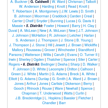
A. Buckner
|
|
W. Ward
|
Chrisman
|
Talbott
|
G. Caldwell
W. Anderson
|
Harding
|
Knott
|
Read
|
Knott
|
T. Robertson
|
A. Montgomery
|
J.W. Lewis
|
D. Smith
|
B. Johnson
|
Moorman
|
Craddock
|
Carden
|
Creal
|
Carrier
|
Chelf
|
Snyder
|
Bunning
|
Lucas
|
G. Davis II
|
Massie
•
Fowler
|
Howard
|
Barry
|
H. Clay
|
5. Distrikt:
Duval
|
A. McLean
|
New
|
A. McLean
|
New
|
J.T. Johnson
|
J. Johnson
|
McHatton
|
R. Johnson
|
Letcher
|
Harlan
|
S. Anderson
|
J. Thompson
|
J. Stone
|
B. Young
|
J. Thompson
|
J. Stone
|
Hill
|
Jewett
|
J. Brown
|
Wickliffe
|
Mallory
|
Rousseau
|
Grover
|
Winchester
|
Standiford
|
Parsons
|
Watterson
|
Willis
|
Caruth
|
Evans
|
O. Turner II
|
Irwin
|
Sherley
|
Ogden
|
Thatcher
|
Spence
|
Siler
|
Carter
|
Rogers
•
Bedinger
|
Desha
|
Sharp
|
D. Walker
|
6. Distrikt:
F. Johnson
|
D. White
|
Lecompte
|
Chilton
|
Calhoon
|
Green
|
J. White
|
Martin
|
G. Adams
|
Breck
|
A. White
|
Elliott
|
G. Adams
|
Dunlap
|
G. Smith
|
A. Ward
|
J. Brown
|
Jones
|
Arthur
|
Jones
|
Carlisle
|
Dickerson
|
Berry
|
Gooch
|
Rhinock
|
Rouse
|
Ware
|
Newhall
|
Spence
|
Chapman
|
T. Underwood
|
Watts
|
Curlin
|
J.B. Breckinridge
|
L. Hopkins
|
Baesler
|
Fletcher
|
Chandler
|
Barr