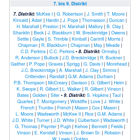
7. bis 9. Distrikt
McKee I
|
G. Robertson
|
J. Smith
|
T. Moore
|
7. Distrikt:
Kincaid
|
Adair
|
Hardin
|
J. Pope
|
Thomasson
|
Duncan
|
H. Marshall
|
Preston
|
H. Marshall
|
Mallory
|
B. Clay
|
Shanklin
|
Beck
|
J. Blackburn
|
W. Breckinridge
|
Owens
|
Settle
|
Gayle
|
S. Trimble
|
Kimball
|
Cantrill
|
Morris
|
Chapman
|
R. Blackburn
|
Chapman
|
May
|
Meade
|
C.D. Perkins
|
C.C. Perkins
•
Ormsby
|
8. Distrikt:
R. Anderson
|
Bullock
|
J.D. Breckinridge
|
R. Buckner
|
Gaither
|
P. Pope
|
Graves
|
Sprigg
|
G. Davis I
|
Morehead
|
J.C. Breckinridge
|
A. Marshall
|
J. Clay
|
Simms
|
Crittenden
|
Randall
|
G.M. Adams
|
Durham
|
P.B. Thompson
|
McCreary
|
Davison
|
G. Gilbert
|
Helm
|
K. Swope
|
R. Gilbert
|
L. Walker
|
R. Gilbert
|
Vinson
|
Bates
|
Golden
|
Siler
•
S. Hopkins
|
Taul
|
9. Distrikt:
Quarles
|
T. Montgomery
|
Wickliffe
|
Love
|
J. White
|
French
|
Trumbo
|
French
|
Mason
|
Cox
|
Mason
|
L. Moore
|
Wadsworth
|
McKee II
|
Rice
|
G.M. Adams
|
J.D. White
|
Turner
|
J.D. White
|
Culbertson
|
Wadsworth
|
G. Thomas
|
Paynter
|
Pugh
|
Kehoe
|
Bennett
|
Fields
|
Vinson
|
E. Kendall
|
Vinson
|
J. Brown Sr.
|
Robsion
|
W. Lewis
|
Golden