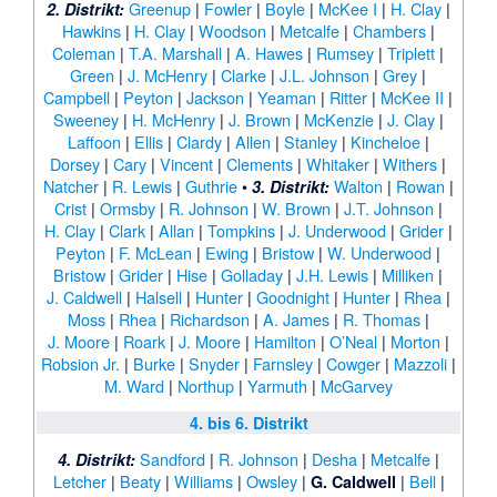
Greenup
|
Fowler
|
Boyle
|
McKee I
|
H. Clay
|
2. Distrikt:
Hawkins
|
H. Clay
|
Woodson
|
Metcalfe
|
Chambers
|
Coleman
|
T.A. Marshall
|
A. Hawes
|
Rumsey
|
Triplett
|
Green
|
J. McHenry
|
Clarke
|
J.L. Johnson
|
Grey
|
Campbell
|
Peyton
|
Jackson
|
Yeaman
|
Ritter
|
McKee II
|
Sweeney
|
H. McHenry
|
J. Brown
|
McKenzie
|
J. Clay
|
Laffoon
|
Ellis
|
Clardy
|
Allen
|
Stanley
|
Kincheloe
|
Dorsey
|
Cary
|
Vincent
|
Clements
|
Whitaker
|
Withers
|
Natcher
|
R. Lewis
|
Guthrie
•
Walton
|
Rowan
|
3. Distrikt:
Crist
|
Ormsby
|
R. Johnson
|
W. Brown
|
J.T. Johnson
|
H. Clay
|
Clark
|
Allan
|
Tompkins
|
J. Underwood
|
Grider
|
Peyton
|
F. McLean
|
Ewing
|
Bristow
|
W. Underwood
|
Bristow
|
Grider
|
Hise
|
Golladay
|
J.H. Lewis
|
Milliken
|
J. Caldwell
|
Halsell
|
Hunter
|
Goodnight
|
Hunter
|
Rhea
|
Moss
|
Rhea
|
Richardson
|
A. James
|
R. Thomas
|
J. Moore
|
Roark
|
J. Moore
|
Hamilton
|
O’Neal
|
Morton
|
Robsion Jr.
|
Burke
|
Snyder
|
Farnsley
|
Cowger
|
Mazzoli
|
M. Ward
|
Northup
|
Yarmuth
|
McGarvey
4. bis 6. Distrikt
Sandford
|
R. Johnson
|
Desha
|
Metcalfe
|
4. Distrikt:
Letcher
|
Beaty
|
Williams
|
Owsley
|
|
Bell
|
G. Caldwell